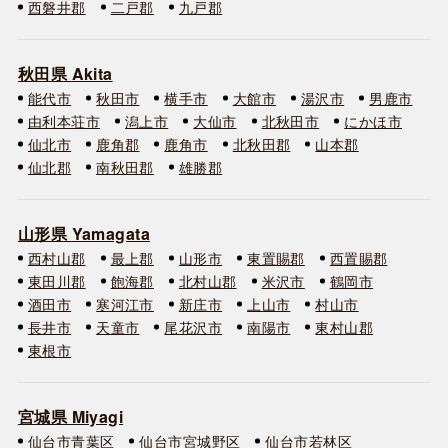
西磐井郡
二戸郡
九戸郡
秋田県 Akita
能代市
秋田市
横手市
大館市
湯沢市
男鹿市
由利本荘市
潟上市
大仙市
北秋田市
にかほ市
仙北市
鹿角郡
鹿角市
北秋田郡
山本郡
仙北郡
南秋田郡
雄勝郡
山形県 Yamagata
西村山郡
最上郡
山形市
東置賜郡
西置賜郡
東田川郡
飽海郡
北村山郡
米沢市
鶴岡市
酒田市
寒河江市
新庄市
上山市
村山市
長井市
天童市
尾花沢市
南陽市
東村山郡
東根市
宮城県 Miyagi
仙台市青葉区
仙台市宮城野区
仙台市若林区