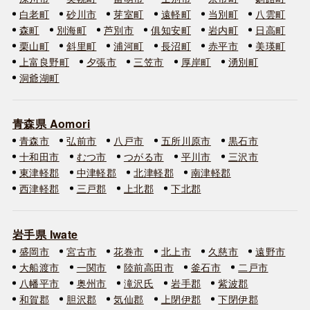
白老町
砂川市
芽室町
遠軽町
当別町
八雲町
森町
別海町
芦別市
俱知安町
岩内町
日高町
栗山町
斜里町
浦河町
長沼町
赤平市
美瑛町
上富良野町
夕張市
三笠市
厚岸町
湧別町
洞爺湖町
青森県 Aomori
青森市
弘前市
八戸市
五所川原市
黒石市
十和田市
むつ市
つがる市
平川市
三沢市
東津軽郡
中津軽郡
北津軽郡
南津軽郡
西津軽郡
三戸郡
上北郡
下北郡
岩手県 Iwate
盛岡市
宮古市
花巻市
北上市
久慈市
遠野市
大船渡市
一関市
陸前高田市
釜石市
二戸市
八幡平市
奥州市
滝沢氏
岩手郡
紫波郡
和賀郡
胆沢郡
気仙郡
上閉伊郡
下閉伊郡