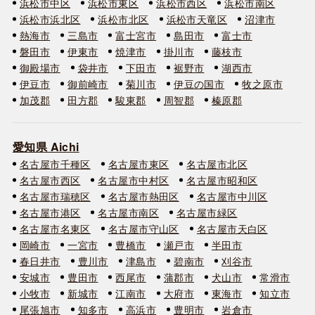
浜松市中区
浜松市東区
浜松市西区
浜松市南区
浜松市浜北区
浜松市北区
浜松市天竜区
沼津市
熱海市
三島市
富士宮市
島田市
富士市
磐田市
伊東市
焼津市
掛川市
藤枝市
御殿場市
袋井市
下田市
裾野市
湖西市
伊豆市
御前崎市
菊川市
伊豆の国市
牧之原市
加茂郡
田方郡
駿東郡
周智郡
榛原郡
愛知県 Aichi
名古屋市千種区
名古屋市東区
名古屋市北区
名古屋市西区
名古屋市中村区
名古屋市昭和区
名古屋市瑞穂区
名古屋市熱田区
名古屋市中川区
名古屋市港区
名古屋市南区
名古屋市緑区
名古屋市名東区
名古屋市守山区
名古屋市天白区
岡崎市
一宮市
豊橋市
瀬戸市
半田市
春日井市
豊川市
津島市
碧南市
刈谷市
安城市
豊田市
西尾市
蒲郡市
犬山市
常滑市
小牧市
新城市
江南市
大府市
東海市
知立市
尾張旭市
知多市
高浜市
豊明市
岩倉市