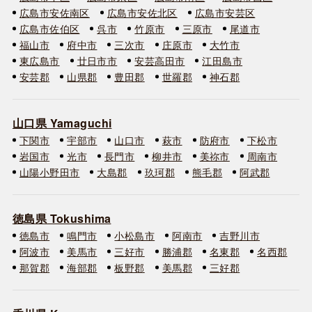
広島市安佐南区
広島市安佐北区
広島市安芸区
広島市佐伯区
呉市
竹原市
三原市
尾道市
福山市
府中市
三次市
庄原市
大竹市
東広島市
廿日市市
安芸高田市
江田島市
安芸郡
山県郡
豊田郡
世羅郡
神石郡
山口県 Yamaguchi
下関市
宇部市
山口市
萩市
防府市
下松市
岩国市
光市
長門市
柳井市
美祢市
周南市
山陽小野田市
大島郡
玖珂郡
熊毛郡
阿武郡
徳島県 Tokushima
徳島市
鳴門市
小松島市
阿南市
吉野川市
阿波市
美馬市
三好市
勝浦郡
名東郡
名西郡
那賀郡
海部郡
板野郡
美馬郡
三好郡