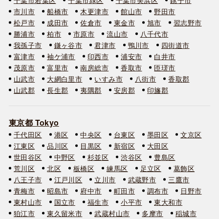
市川市
船橋市
木更津市
館山市
野田市
松戸市
成田市
佐倉市
東金市
旭市
習志野市
勝浦市
柏市
市原市
流山市
八千代市
我孫子市
鎌ヶ谷市
君津市
鴨川市
四街道市
富津市
袖ケ浦市
印西市
浦安市
白井市
茂原市
富里市
南房総市
香取市
匝瑳市
山武市
大網白里市
いすみ市
八街市
香取郡
山武郡
長生郡
夷隅郡
安房郡
印旛郡
東京都 Tokyo
千代田区
港区
中央区
台東区
墨田区
文京区
江東区
品川区
目黒区
新宿区
大田区
世田谷区
中野区
杉並区
渋谷区
豊島区
荒川区
北区
板橋区
練馬区
足立区
葛飾区
八王子市
江戸川区
立川市
武蔵野市
三鷹市
青梅市
昭島市
府中市
町田市
調布市
日野市
東村山市
国立市
福生市
小平市
東大和市
狛江市
東久留米市
武蔵村山市
多摩市
稲城市