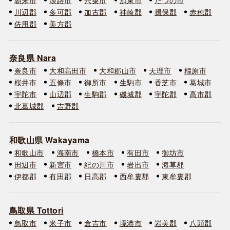
川辺郡
多可郡
加古郡
神崎郡
揖保郡
赤穂郡
佐用郡
美方郡
奈良県 Nara
奈良市
大和高田市
大和郡山市
天理市
橿原市
桜井市
五條市
御所市
生駒市
香芝市
葛城市
宇陀市
山辺郡
生駒郡
磯城郡
宇陀郡
高市郡
北葛城郡
吉野郡
和歌山県 Wakayama
和歌山市
海南市
橋本市
有田市
御坊市
田辺市
新宮市
紀の川市
岩出市
海草郡
伊都郡
有田郡
日高郡
西牟婁郡
東牟婁郡
鳥取県 Tottori
鳥取市
米子市
倉吉市
境港市
岩美郡
八頭郡