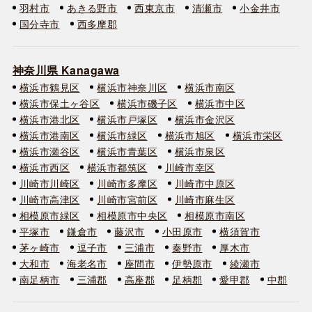
羽村市
あきる野市
西東京市
清瀬市
小金井市
国分寺市
西多摩郡
神奈川県 Kanagawa
横浜市鶴見区
横浜市神奈川区
横浜市南区
横浜市保土ヶ谷区
横浜市磯子区
横浜市中区
横浜市港北区
横浜市戸塚区
横浜市金沢区
横浜市港南区
横浜市緑区
横浜市旭区
横浜市栄区
横浜市瀬谷区
横浜市青葉区
横浜市泉区
横浜市西区
横浜市都筑区
川崎市幸区
川崎市川崎区
川崎市多摩区
川崎市中原区
川崎市高津区
川崎市宮前区
川崎市麻生区
相模原市緑区
相模原市中央区
相模原市南区
平塚市
鎌倉市
藤沢市
小田原市
横須賀市
茅ヶ崎市
逗子市
三浦市
秦野市
厚木市
大和市
海老名市
座間市
伊勢原市
綾瀬市
南足柄市
三浦郡
高座郡
足柄郡
愛甲郡
中郡