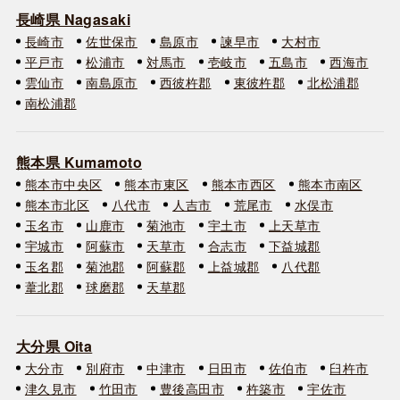
長崎県 Nagasaki
長崎市
佐世保市
島原市
諫早市
大村市
平戸市
松浦市
対馬市
壱岐市
五島市
西海市
雲仙市
南島原市
西彼杵郡
東彼杵郡
北松浦郡
南松浦郡
熊本県 Kumamoto
熊本市中央区
熊本市東区
熊本市西区
熊本市南区
熊本市北区
八代市
人吉市
荒尾市
水俣市
玉名市
山鹿市
菊池市
宇土市
上天草市
宇城市
阿蘇市
天草市
合志市
下益城郡
玉名郡
菊池郡
阿蘇郡
上益城郡
八代郡
葦北郡
球磨郡
天草郡
大分県 Oita
大分市
別府市
中津市
日田市
佐伯市
臼杵市
津久見市
竹田市
豊後高田市
杵築市
宇佐市