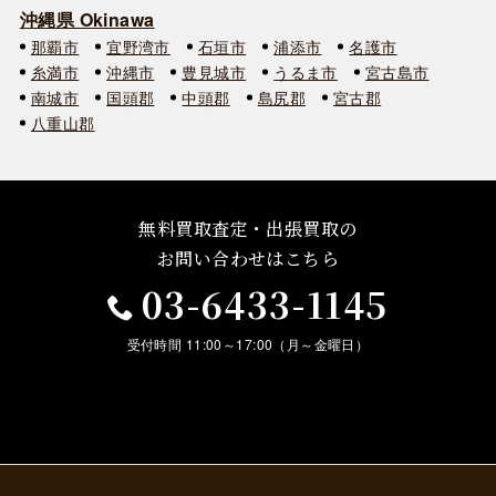
沖縄県 Okinawa
那覇市
宜野湾市
石垣市
浦添市
名護市
糸満市
沖縄市
豊見城市
うるま市
宮古島市
南城市
国頭郡
中頭郡
島尻郡
宮古郡
八重山郡
無料買取査定・出張買取の
お問い合わせはこちら
03-6433-1145
受付時間 11:00～17:00（月～金曜日）