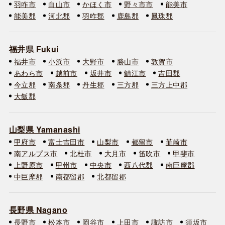
羽咋市
白山市
かほく市
野々市市
能美市
能美郡
河北郡
羽咋郡
鹿島郡
鳳珠郡
福井県 Fukui
福井市
小浜市
大野市
勝山市
敦賀市
あわら市
越前市
坂井市
鯖江市
吉田郡
今立郡
南条郡
丹生郡
三方郡
三方上中郡
大飯郡
山梨県 Yamanashi
甲府市
富士吉田市
山梨市
都留市
韮崎市
南アルプス市
北杜市
大月市
笛吹市
甲斐市
上野原市
甲州市
中央市
西八代郡
南巨摩郡
中巨摩郡
南都留郡
北都留郡
長野県 Nagano
長野市
松本市
岡谷市
上田市
諏訪市
須坂市