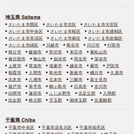
埼玉県 Saitama
さいたま市西区
さいたま市北区
さいたま市大宮区
さいたま市中央区
さいたま市桜区
さいたま市浦和区
さいたま市見沼区
さいたま市南区
さいたま市岩槻区
さいたま市緑区
川越市
熊谷市
川口市
行田市
秩父市
飯能市
所沢市
本荘市
東松山市
春日部市
狭山市
加須市
羽生市
深谷市
上尾市
草加市
鴻巣市
越谷市
蕨市
戸田市
朝霞市
入間市
和光市
新座市
桶川市
久喜市
志木市
八潮市
北本市
三郷市
富士見市
坂戸市
幸手市
鶴ヶ島市
日高市
吉川市
白岡市
蓮田市
ふじみ野市
北足立郡
入間郡
比企郡
秩父郡
児玉郡
南埼玉郡
北葛飾郡
千葉県 Chiba
千葉市中央区
千葉市花見川区
千葉市稲毛区
千葉市若葉区
千葉市緑区
千葉市美浜区
銚子市