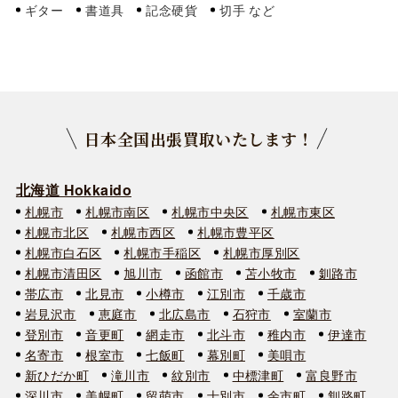
ギター
書道具
記念硬貨
切手
日本全国出張買取いたします！
北海道 Hokkaido
札幌市
札幌市南区
札幌市中央区
札幌市東区
札幌市北区
札幌市西区
札幌市豊平区
札幌市白石区
札幌市手稲区
札幌市厚別区
札幌市清田区
旭川市
函館市
苫小牧市
釧路市
帯広市
北見市
小樽市
江別市
千歳市
岩見沢市
恵庭市
北広島市
石狩市
室蘭市
登別市
音更町
網走市
北斗市
稚内市
伊達市
名寄市
根室市
七飯町
幕別町
美唄市
新ひだか町
滝川市
紋別市
中標津町
富良野市
深川市
美幌町
留萌市
士別市
余市町
釧路町