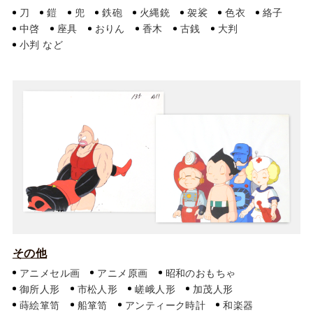
刀
鎧
兜
鉄砲
火縄銃
袈裟
色衣
絡子
中啓
座具
おりん
香木
古銭
大判
小判
その他
アニメセル画
アニメ原画
昭和のおもちゃ
御所人形
市松人形
嵯峨人形
加茂人形
蒔絵箪笥
船箪笥
アンティーク時計
和楽器