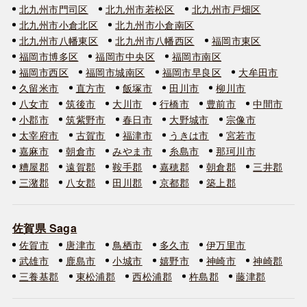
北九州市門司区
北九州市若松区
北九州市戸畑区
北九州市小倉北区
北九州市小倉南区
北九州市八幡東区
北九州市八幡西区
福岡市東区
福岡市博多区
福岡市中央区
福岡市南区
福岡市西区
福岡市城南区
福岡市早良区
大牟田市
久留米市
直方市
飯塚市
田川市
柳川市
八女市
筑後市
大川市
行橋市
豊前市
中間市
小郡市
筑紫野市
春日市
大野城市
宗像市
太宰府市
古賀市
福津市
うきは市
宮若市
嘉麻市
朝倉市
みやま市
糸島市
那珂川市
糟屋郡
遠賀郡
鞍手郡
嘉穂郡
朝倉郡
三井郡
三潴郡
八女郡
田川郡
京都郡
築上郡
佐賀県 Saga
佐賀市
唐津市
鳥栖市
多久市
伊万里市
武雄市
鹿島市
小城市
嬉野市
神崎市
神崎郡
三養基郡
東松浦郡
西松浦郡
杵島郡
藤津郡