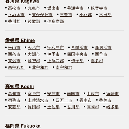
香川県 Kagawa
高松市
丸亀市
坂出市
善通寺市
観音寺市
さぬき市
東かがわ市
三豊市
小豆郡
木田郡
香川郡
綾歌郡
仲多度郡
愛媛県 Ehime
松山市
今治市
宇和島市
八幡浜市
新居浜市
西条市
大洲市
伊予市
四国中央市
西予市
東温市
越智郡
上浮穴郡
伊予郡
喜多郡
西宇和郡
北宇和郡
南宇和郡
高知県 Kochi
高知市
室戸市
安芸市
南国市
土佐市
須崎市
宿毛市
土佐清水市
四万十市
香南市
香美市
安芸郡
長岡郡
土佐郡
吾川郡
高岡郡
幡多郡
福岡県 Fukuoka