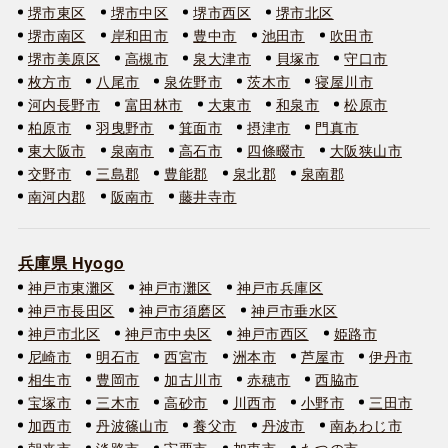
堺市東区
堺市中区
堺市西区
堺市北区
堺市南区
岸和田市
豊中市
池田市
吹田市
堺市美原区
高槻市
泉大津市
貝塚市
守口市
枚方市
八尾市
泉佐野市
茨木市
寝屋川市
河内長野市
富田林市
大東市
和泉市
松原市
柏原市
羽曳野市
箕面市
摂津市
門真市
東大阪市
泉南市
高石市
四條畷市
大阪狭山市
交野市
三島郡
豊能郡
泉北郡
泉南郡
南河内郡
阪南市
藤井寺市
兵庫県 Hyogo
神戸市東灘区
神戸市灘区
神戸市兵庫区
神戸市長田区
神戸市須磨区
神戸市垂水区
神戸市北区
神戸市中央区
神戸市西区
姫路市
尼崎市
明石市
西宮市
洲本市
芦屋市
伊丹市
相生市
豊岡市
加古川市
赤穂市
西脇市
宝塚市
三木市
高砂市
川西市
小野市
三田市
加西市
丹波篠山市
養父市
丹波市
南あわじ市
朝来市
淡路市
宍粟市
加東市
たつの市