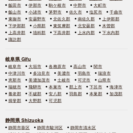
飯田市
伊那市
駒ケ根市
中野市
大町市
飯山市
小諸市
茅野市
佐久市
塩尻市
千曲市
東御市
安曇野市
北佐久郡
南佐久郡
上伊那郡
下伊那郡
小県郡
東筑摩郡
北安曇郡
木曽郡
上高井郡
埴科郡
下高井郡
上水内郡
下水内郡
諏訪郡
岐阜県 Gifu
岐阜市
大垣市
各務原市
高山市
関市
中津川市
多治見市
美濃市
羽島市
瑞浪市
恵那市
美濃加茂市
土岐市
可児市
山県市
瑞穂市
飛騨市
本巣市
郡上市
下呂市
海津市
養老郡
不破郡
安八郡
羽島郡
本巣郡
加茂郡
揖斐郡
大野郡
可児郡
静岡県 Shizuoka
静岡市葵区
静岡市駿河区
静岡市清水区