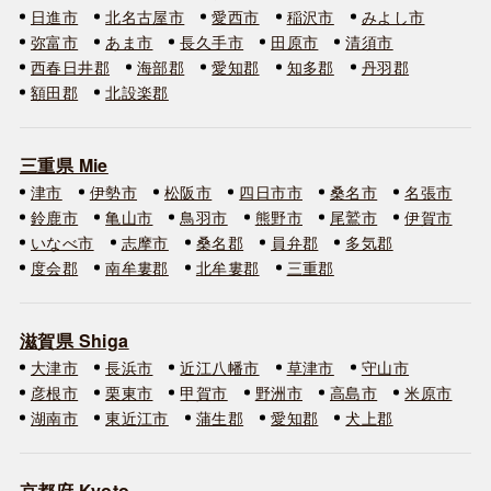
日進市
北名古屋市
愛西市
稲沢市
みよし市
弥富市
あま市
長久手市
田原市
清須市
西春日井郡
海部郡
愛知郡
知多郡
丹羽郡
額田郡
北設楽郡
三重県 Mie
津市
伊勢市
松阪市
四日市市
桑名市
名張市
鈴鹿市
亀山市
鳥羽市
熊野市
尾鷲市
伊賀市
いなべ市
志摩市
桑名郡
員弁郡
多気郡
度会郡
南牟婁郡
北牟婁郡
三重郡
滋賀県 Shiga
大津市
長浜市
近江八幡市
草津市
守山市
彦根市
栗東市
甲賀市
野洲市
高島市
米原市
湖南市
東近江市
蒲生郡
愛知郡
犬上郡
京都府 Kyoto