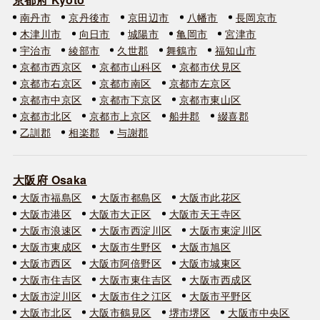
南丹市
京丹後市
京田辺市
八幡市
長岡京市
木津川市
向日市
城陽市
亀岡市
宮津市
宇治市
綾部市
久世郡
舞鶴市
福知山市
京都市西京区
京都市山科区
京都市伏見区
京都市右京区
京都市南区
京都市左京区
京都市中京区
京都市下京区
京都市東山区
京都市北区
京都市上京区
船井郡
綴喜郡
乙訓郡
相楽郡
与謝郡
大阪府 Osaka
大阪市福島区
大阪市都島区
大阪市此花区
大阪市港区
大阪市大正区
大阪市天王寺区
大阪市浪速区
大阪市西淀川区
大阪市東淀川区
大阪市東成区
大阪市生野区
大阪市旭区
大阪市西区
大阪市阿倍野区
大阪市城東区
大阪市住吉区
大阪市東住吉区
大阪市西成区
大阪市淀川区
大阪市住之江区
大阪市平野区
大阪市北区
大阪市鶴見区
堺市堺区
大阪市中央区