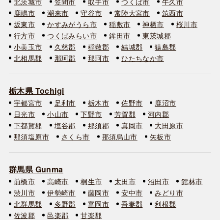
北茨城市
笠間市
取手市
つくば市
牛久市
鹿嶋市
潮来市
守谷市
常陸大宮市
筑西市
坂東市
かすみがうら市
稲敷市
神栖市
桜川市
行方市
つくばみらい市
鉾田市
東茨城郡
小美玉市
久慈郡
稲敷郡
結城郡
猿島郡
北相馬郡
那珂郡
那珂市
ひたちなか市
栃木県 Tochigi
宇都宮市
足利市
栃木市
佐野市
鹿沼市
日光市
小山市
下野市
芳賀郡
河内郡
下都賀郡
塩谷郡
那須郡
真岡市
大田原市
那須塩原市
さくら市
那須烏山市
矢板市
群馬県 Gunma
前橋市
高崎市
桐生市
太田市
沼田市
館林市
渋川市
伊勢崎市
藤岡市
安中市
みどり市
北群馬郡
多野郡
富岡市
吾妻郡
利根郡
佐波郡
邑楽郡
甘楽郡