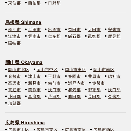
東伯郡
西伯郡
日野郡
島根県 Shimane
松江市
浜田市
出雲市
益田市
大田市
安来市
江津市
雲南市
仁多郡
飯石郡
邑智郡
鹿足郡
隠岐郡
岡山県 Okayama
岡山市北区
岡山市中区
岡山市東区
岡山市南区
倉敷市
津山市
玉野市
笠岡市
井原市
総社市
高梁市
新見市
備前市
瀬戸内市
赤磐市
真庭市
美作市
浅口市
和気郡
都窪郡
浅口郡
小田郡
真庭郡
苫田郡
勝田郡
英田郡
久米郡
加賀郡
広島県 Hiroshima
広島市中区
広島市東区
広島市南区
広島市西区