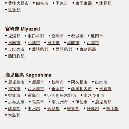
豊後大野市
由布市
国東市
東国東郡
速見郡
玖珠郡
宮崎県 Miyazaki
児湯郡
東臼杵郡
宮崎市
都城市
延岡市
日南市
小林市
日向市
串間市
西都市
えびの市
北諸県郡
西諸県郡
東諸県郡
西臼杵郡
鹿児島県 Kagoshima
鹿児島市
鹿屋市
枕崎市
阿久根市
出水市
指宿市
西之表市
垂水市
薩摩川内市
日置市
曾於市
霧島市
いちき串木野市
南さつま市
志布志市
奄美市
南九州市
伊佐市
鹿児島郡
薩摩郡
出水郡
姶良郡
曽於郡
肝属郡
熊毛郡
大島郡