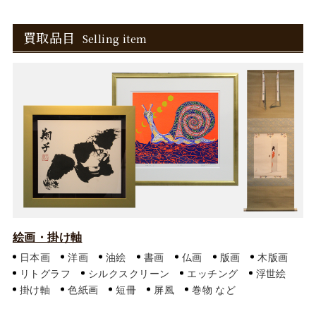
買取品目
Selling item
絵画・掛け軸
日本画
洋画
油絵
書画
仏画
版画
木版画
リトグラフ
シルクスクリーン
エッチング
浮世絵
掛け軸
色紙画
短冊
屏風
巻物