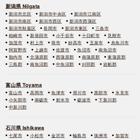
新潟県 Niigata
新潟市北区
新潟市中央区
新潟市江南区
新潟市南区
新潟市西区
新潟市西蒲区
新潟市秋葉区
長岡市
新潟市東区
三条市
柏崎市
新発田市
小千谷市
十日町市
見附市
加茂市
村上市
燕市
妙高市
五泉市
糸魚川市
阿賀野市
上越市
佐渡市
魚沼市
南魚沼市
胎内市
北蒲原郡
西蒲原郡
南蒲原郡
東蒲原郡
三島郡
南魚沼郡
中魚沼郡
刈羽郡
岩船郡
富山県 Toyama
富山市
高岡市
魚津市
滑川市
黒部市
氷見市
小矢部市
南砺市
射水市
砺波市
下新川郡
中新川郡
石川県 Ishikawa
七尾市
小松市
金沢市
輪島市
珠洲市
加賀市