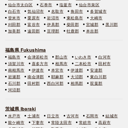
仙台市太白区
石巻市
塩釜市
仙台市泉区
白石市
気仙沼市
名取市
角田市
多賀城市
登米市
栗原市
岩沼市
東松島市
大崎市
刈田郡
富谷市
伊具郡
柴田郡
宮城郡
黒川郡
加美郡
遠田郡
亘理郡
牡鹿郡
本吉郡
福島県 Fukushima
福島市
会津若松市
郡山市
いわき市
白河市
須賀川市
喜多方市
相馬市
二本松市
田村市
南相馬市
伊達市
本宮市
伊達郡
安達郡
岩瀬郡
南会津郡
耶麻郡
大沼郡
東白川郡
石川郡
田村郡
西白河郡
相馬郡
双葉郡
河沼郡
茨城県 Ibaraki
水戸市
土浦市
日立市
古河市
石岡市
結城市
龍ケ崎市
下妻市
常陸太田市
常総市
高萩市