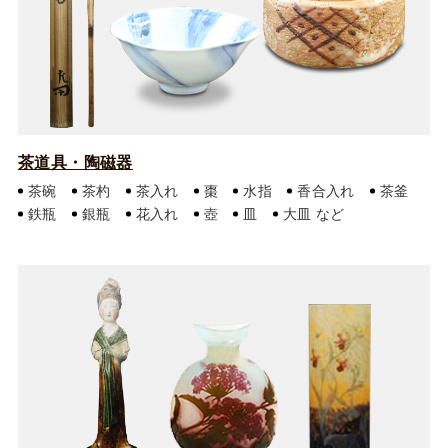
茶道具・陶磁器
茶碗
茶杓
茶入れ
棗
水指
香合入れ
茶釜
鉄瓶
銀瓶
花入れ
壺
皿
大皿