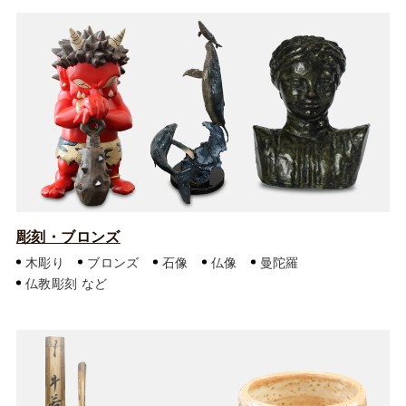
彫刻・ブロンズ
木彫り
ブロンズ
石像
仏像
曼陀羅
仏教彫刻