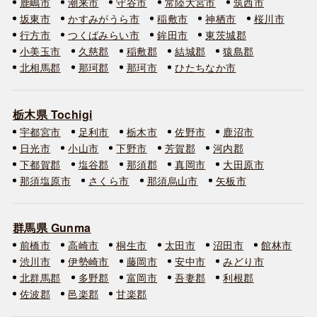
鹿嶋市
潮来市
守谷市
常陸大宮市
筑西市
坂東市
かすみがうら市
稲敷市
神栖市
桜川市
行方市
つくばみらい市
鉾田市
東茨城郡
小美玉市
久慈郡
稲敷郡
結城郡
猿島郡
北相馬郡
那珂郡
那珂市
ひたちなか市
栃木県 Tochigi
宇都宮市
足利市
栃木市
佐野市
鹿沼市
日光市
小山市
下野市
芳賀郡
河内郡
下都賀郡
塩谷郡
那須郡
真岡市
大田原市
那須塩原市
さくら市
那須烏山市
矢板市
群馬県 Gunma
前橋市
高崎市
桐生市
太田市
沼田市
館林市
渋川市
伊勢崎市
藤岡市
安中市
みどり市
北群馬郡
多野郡
富岡市
吾妻郡
利根郡
佐波郡
邑楽郡
甘楽郡