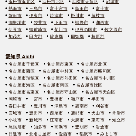
浜松市浜北区
浜松市北区
浜松市天竜区
沼津市
熱海市
三島市
富士宮市
島田市
富士市
磐田市
伊東市
焼津市
掛川市
藤枝市
御殿場市
袋井市
下田市
裾野市
湖西市
伊豆市
御前崎市
菊川市
伊豆の国市
牧之原市
加茂郡
田方郡
駿東郡
周智郡
榛原郡
愛知県 Aichi
名古屋市千種区
名古屋市東区
名古屋市北区
名古屋市西区
名古屋市中村区
名古屋市昭和区
名古屋市瑞穂区
名古屋市熱田区
名古屋市中川区
名古屋市港区
名古屋市南区
名古屋市緑区
名古屋市名東区
名古屋市守山区
名古屋市天白区
岡崎市
一宮市
豊橋市
瀬戸市
半田市
春日井市
豊川市
津島市
碧南市
刈谷市
安城市
豊田市
西尾市
蒲郡市
犬山市
常滑市
小牧市
新城市
江南市
大府市
東海市
知立市
尾張旭市
知多市
高浜市
豊明市
岩倉市
日進市
北名古屋市
愛西市
稲沢市
みよし市