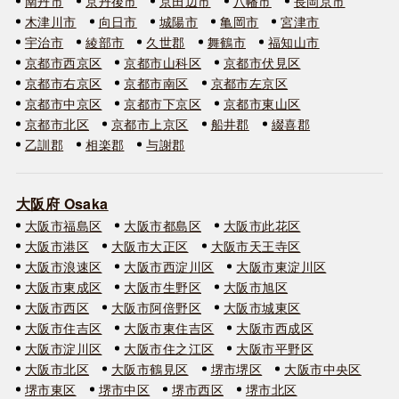
南丹市
京丹後市
京田辺市
八幡市
長岡京市
木津川市
向日市
城陽市
亀岡市
宮津市
宇治市
綾部市
久世郡
舞鶴市
福知山市
京都市西京区
京都市山科区
京都市伏見区
京都市右京区
京都市南区
京都市左京区
京都市中京区
京都市下京区
京都市東山区
京都市北区
京都市上京区
船井郡
綴喜郡
乙訓郡
相楽郡
与謝郡
大阪府 Osaka
大阪市福島区
大阪市都島区
大阪市此花区
大阪市港区
大阪市大正区
大阪市天王寺区
大阪市浪速区
大阪市西淀川区
大阪市東淀川区
大阪市東成区
大阪市生野区
大阪市旭区
大阪市西区
大阪市阿倍野区
大阪市城東区
大阪市住吉区
大阪市東住吉区
大阪市西成区
大阪市淀川区
大阪市住之江区
大阪市平野区
大阪市北区
大阪市鶴見区
堺市堺区
大阪市中央区
堺市東区
堺市中区
堺市西区
堺市北区