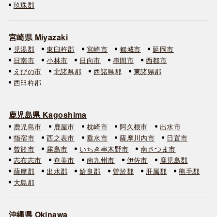
玖珠郡
宮崎県 Miyazaki
児湯郡
東臼杵郡
宮崎市
都城市
延岡市
日南市
小林市
日向市
串間市
西都市
えびの市
北諸県郡
西諸県郡
東諸県郡
西臼杵郡
鹿児島県 Kagoshima
鹿児島市
鹿屋市
枕崎市
阿久根市
出水市
指宿市
西之表市
垂水市
薩摩川内市
日置市
曾於市
霧島市
いちき串木野市
南さつま市
志布志市
奄美市
南九州市
伊佐市
鹿児島郡
薩摩郡
出水郡
姶良郡
曽於郡
肝属郡
熊毛郡
大島郡
沖縄県 Okinawa