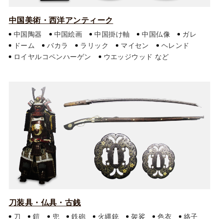
中国美術・西洋アンティーク
中国陶器
中国絵画
中国掛け軸
中国仏像
ガレ
ドーム
バカラ
ラリック
マイセン
ヘレンド
ロイヤルコペンハーゲン
ウエッジウッド
刀装具・仏具・古銭
刀
鎧
兜
鉄砲
火縄銃
袈裟
色衣
絡子