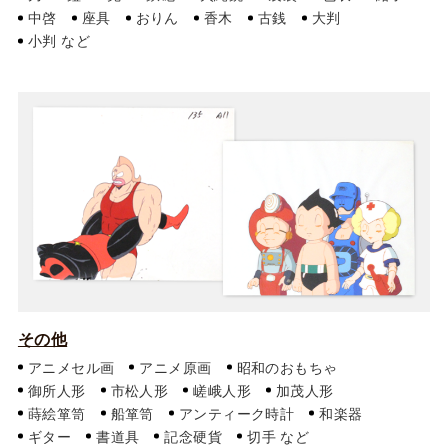
中啓
座具
おりん
香木
古銭
大判
小判
その他
アニメセル画
アニメ原画
昭和のおもちゃ
御所人形
市松人形
嵯峨人形
加茂人形
蒔絵箪笥
船箪笥
アンティーク時計
和楽器
ギター
書道具
記念硬貨
切手