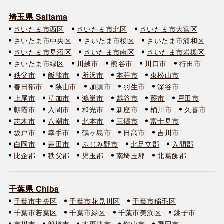
埼玉県 Saitama
さいたま市西区
さいたま市北区
さいたま市大宮区
さいたま市中央区
さいたま市桜区
さいたま市浦和区
さいたま市見沼区
さいたま市南区
さいたま市岩槻区
さいたま市緑区
川越市
熊谷市
川口市
行田市
秩父市
飯能市
所沢市
本荘市
東松山市
春日部市
狭山市
加須市
羽生市
深谷市
上尾市
草加市
鴻巣市
越谷市
蕨市
戸田市
朝霞市
入間市
和光市
新座市
桶川市
久喜市
志木市
八潮市
北本市
三郷市
富士見市
坂戸市
幸手市
鶴ヶ島市
日高市
吉川市
白岡市
蓮田市
ふじみ野市
北足立郡
入間郡
比企郡
秩父郡
児玉郡
南埼玉郡
北葛飾郡
千葉県 Chiba
千葉市中央区
千葉市花見川区
千葉市稲毛区
千葉市若葉区
千葉市緑区
千葉市美浜区
銚子市
市川市
船橋市
木更津市
館山市
野田市