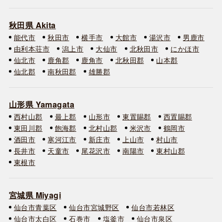
秋田県 Akita
能代市
秋田市
横手市
大館市
湯沢市
男鹿市
由利本荘市
潟上市
大仙市
北秋田市
にかほ市
仙北市
鹿角郡
鹿角市
北秋田郡
山本郡
仙北郡
南秋田郡
雄勝郡
山形県 Yamagata
西村山郡
最上郡
山形市
東置賜郡
西置賜郡
東田川郡
飽海郡
北村山郡
米沢市
鶴岡市
酒田市
寒河江市
新庄市
上山市
村山市
長井市
天童市
尾花沢市
南陽市
東村山郡
東根市
宮城県 Miyagi
仙台市青葉区
仙台市宮城野区
仙台市若林区
仙台市太白区
石巻市
塩釜市
仙台市泉区