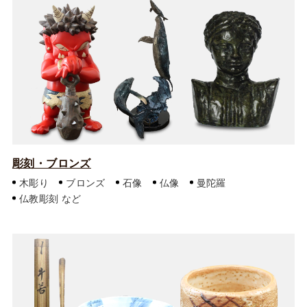
彫刻・ブロンズ
木彫り
ブロンズ
石像
仏像
曼陀羅
仏教彫刻