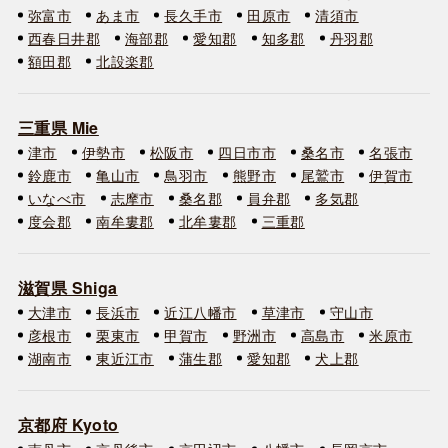
弥富市
あま市
長久手市
田原市
清須市
西春日井郡
海部郡
愛知郡
知多郡
丹羽郡
額田郡
北設楽郡
三重県 Mie
津市
伊勢市
松阪市
四日市市
桑名市
名張市
鈴鹿市
亀山市
鳥羽市
熊野市
尾鷲市
伊賀市
いなべ市
志摩市
桑名郡
員弁郡
多気郡
度会郡
南牟婁郡
北牟婁郡
三重郡
滋賀県 Shiga
大津市
長浜市
近江八幡市
草津市
守山市
彦根市
栗東市
甲賀市
野洲市
高島市
米原市
湖南市
東近江市
蒲生郡
愛知郡
犬上郡
京都府 Kyoto