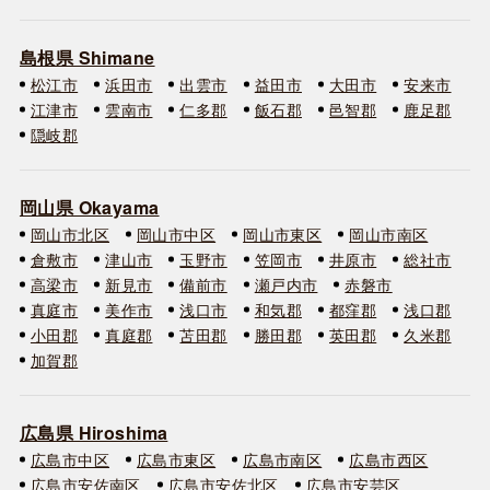
島根県 Shimane
松江市
浜田市
出雲市
益田市
大田市
安来市
江津市
雲南市
仁多郡
飯石郡
邑智郡
鹿足郡
隠岐郡
岡山県 Okayama
岡山市北区
岡山市中区
岡山市東区
岡山市南区
倉敷市
津山市
玉野市
笠岡市
井原市
総社市
高梁市
新見市
備前市
瀬戸内市
赤磐市
真庭市
美作市
浅口市
和気郡
都窪郡
浅口郡
小田郡
真庭郡
苫田郡
勝田郡
英田郡
久米郡
加賀郡
広島県 Hiroshima
広島市中区
広島市東区
広島市南区
広島市西区
広島市安佐南区
広島市安佐北区
広島市安芸区