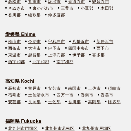
高松市
丸亀市
坂出市
善通寺市
観音寺市
さぬき市
東かがわ市
三豊市
小豆郡
木田郡
香川郡
綾歌郡
仲多度郡
愛媛県 Ehime
松山市
今治市
宇和島市
八幡浜市
新居浜市
西条市
大洲市
伊予市
四国中央市
西予市
東温市
越智郡
上浮穴郡
伊予郡
喜多郡
西宇和郡
北宇和郡
南宇和郡
高知県 Kochi
高知市
室戸市
安芸市
南国市
土佐市
須崎市
宿毛市
土佐清水市
四万十市
香南市
香美市
安芸郡
長岡郡
土佐郡
吾川郡
高岡郡
幡多郡
福岡県 Fukuoka
北九州市門司区
北九州市若松区
北九州市戸畑区