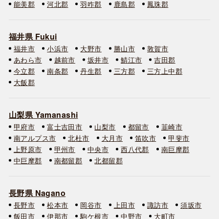
能美郡
河北郡
羽咋郡
鹿島郡
鳳珠郡
福井県 Fukui
福井市
小浜市
大野市
勝山市
敦賀市
あわら市
越前市
坂井市
鯖江市
吉田郡
今立郡
南条郡
丹生郡
三方郡
三方上中郡
大飯郡
山梨県 Yamanashi
甲府市
富士吉田市
山梨市
都留市
韮崎市
南アルプス市
北杜市
大月市
笛吹市
甲斐市
上野原市
甲州市
中央市
西八代郡
南巨摩郡
中巨摩郡
南都留郡
北都留郡
長野県 Nagano
長野市
松本市
岡谷市
上田市
諏訪市
須坂市
飯田市
伊那市
駒ケ根市
中野市
大町市