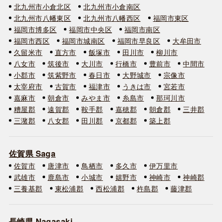
北九州市小倉北区
北九州市小倉南区
北九州市八幡東区
北九州市八幡西区
福岡市東区
福岡市博多区
福岡市中央区
福岡市南区
福岡市西区
福岡市城南区
福岡市早良区
大牟田市
久留米市
直方市
飯塚市
田川市
柳川市
八女市
筑後市
大川市
行橋市
豊前市
中間市
小郡市
筑紫野市
春日市
大野城市
宗像市
太宰府市
古賀市
福津市
うきは市
宮若市
嘉麻市
朝倉市
みやま市
糸島市
那珂川市
糟屋郡
遠賀郡
鞍手郡
嘉穂郡
朝倉郡
三井郡
三潴郡
八女郡
田川郡
京都郡
築上郡
佐賀県 Saga
佐賀市
唐津市
鳥栖市
多久市
伊万里市
武雄市
鹿島市
小城市
嬉野市
神崎市
神崎郡
三養基郡
東松浦郡
西松浦郡
杵島郡
藤津郡
長崎県 Nagasaki