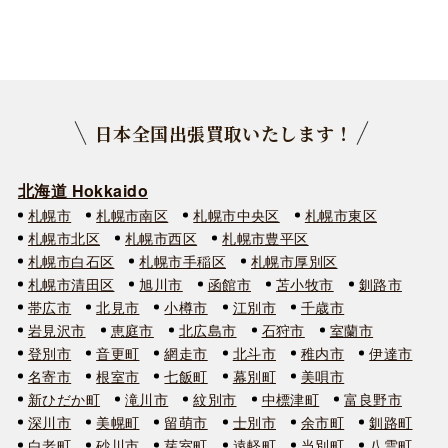
日本全国出張買取いたします！
北海道 Hokkaido
札幌市
札幌市南区
札幌市中央区
札幌市東区
札幌市北区
札幌市西区
札幌市豊平区
札幌市白石区
札幌市手稲区
札幌市厚別区
札幌市清田区
旭川市
函館市
苫小牧市
釧路市
帯広市
北見市
小樽市
江別市
千歳市
岩見沢市
恵庭市
北広島市
石狩市
室蘭市
登別市
音更町
網走市
北斗市
稚内市
伊達市
名寄市
根室市
七飯町
幕別町
美唄市
新ひだか町
滝川市
紋別市
中標津町
富良野市
深川市
美幌町
留萌市
士別市
余市町
釧路町
白老町
砂川市
芽室町
遠軽町
当別町
八雲町