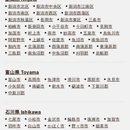
新潟市北区
新潟市中央区
新潟市江南区
新潟市南区
新潟市西区
新潟市西蒲区
新潟市秋葉区
長岡市
新潟市東区
三条市
柏崎市
新発田市
小千谷市
十日町市
見附市
加茂市
村上市
燕市
妙高市
五泉市
糸魚川市
阿賀野市
上越市
佐渡市
魚沼市
南魚沼市
胎内市
北蒲原郡
西蒲原郡
南蒲原郡
東蒲原郡
三島郡
南魚沼郡
中魚沼郡
刈羽郡
岩船郡
富山県 Toyama
富山市
高岡市
魚津市
滑川市
黒部市
氷見市
小矢部市
南砺市
射水市
砺波市
下新川郡
中新川郡
石川県 Ishikawa
七尾市
小松市
金沢市
輪島市
珠洲市
加賀市
羽咋市
白山市
かほく市
野々市市
能美市