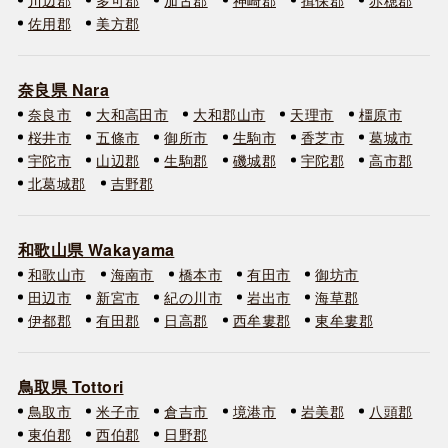
佐用郡
美方郡
奈良県 Nara
奈良市
大和高田市
大和郡山市
天理市
橿原市
桜井市
五條市
御所市
生駒市
香芝市
葛城市
宇陀市
山辺郡
生駒郡
磯城郡
宇陀郡
高市郡
北葛城郡
吉野郡
和歌山県 Wakayama
和歌山市
海南市
橋本市
有田市
御坊市
田辺市
新宮市
紀の川市
岩出市
海草郡
伊都郡
有田郡
日高郡
西牟婁郡
東牟婁郡
鳥取県 Tottori
鳥取市
米子市
倉吉市
境港市
岩美郡
八頭郡
東伯郡
西伯郡
日野郡