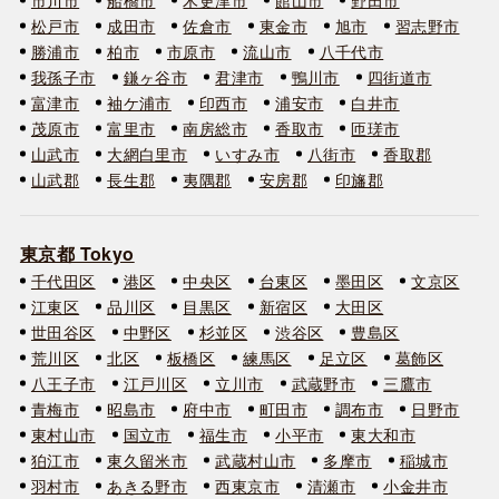
松戸市
成田市
佐倉市
東金市
旭市
習志野市
勝浦市
柏市
市原市
流山市
八千代市
我孫子市
鎌ヶ谷市
君津市
鴨川市
四街道市
富津市
袖ケ浦市
印西市
浦安市
白井市
茂原市
富里市
南房総市
香取市
匝瑳市
山武市
大網白里市
いすみ市
八街市
香取郡
山武郡
長生郡
夷隅郡
安房郡
印旛郡
東京都 Tokyo
千代田区
港区
中央区
台東区
墨田区
文京区
江東区
品川区
目黒区
新宿区
大田区
世田谷区
中野区
杉並区
渋谷区
豊島区
荒川区
北区
板橋区
練馬区
足立区
葛飾区
八王子市
江戸川区
立川市
武蔵野市
三鷹市
青梅市
昭島市
府中市
町田市
調布市
日野市
東村山市
国立市
福生市
小平市
東大和市
狛江市
東久留米市
武蔵村山市
多摩市
稲城市
羽村市
あきる野市
西東京市
清瀬市
小金井市