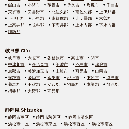
飯山市
小諸市
茅野市
佐久市
塩尻市
千曲市
東御市
安曇野市
北佐久郡
南佐久郡
上伊那郡
下伊那郡
小県郡
東筑摩郡
北安曇郡
木曽郡
上高井郡
埴科郡
下高井郡
上水内郡
下水内郡
諏訪郡
岐阜県 Gifu
岐阜市
大垣市
各務原市
高山市
関市
中津川市
多治見市
美濃市
羽島市
瑞浪市
恵那市
美濃加茂市
土岐市
可児市
山県市
瑞穂市
飛騨市
本巣市
郡上市
下呂市
海津市
養老郡
不破郡
安八郡
羽島郡
本巣郡
加茂郡
揖斐郡
大野郡
可児郡
静岡県 Shizuoka
静岡市葵区
静岡市駿河区
静岡市清水区
浜松市中区
浜松市東区
浜松市西区
浜松市南区