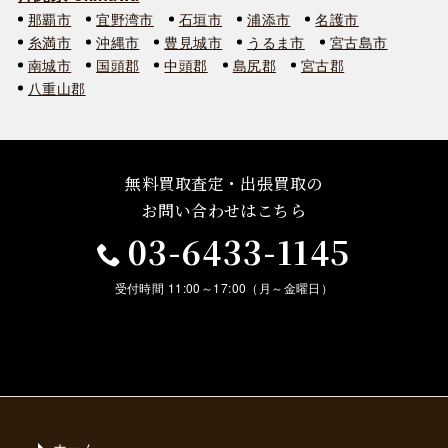
那覇市
宜野湾市
石垣市
浦添市
名護市
糸満市
沖縄市
豊見城市
うるま市
宮古島市
南城市
国頭郡
中頭郡
島尻郡
宮古郡
八重山郡
無料買取査定・出張買取の
お問い合わせはこちら
03-6433-1145
受付時間 11:00～17:00（月～金曜日）
ホーム