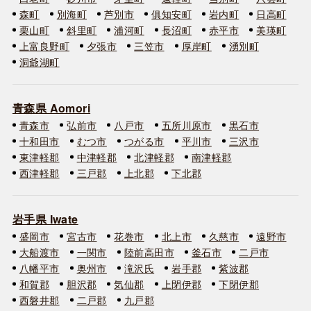
森町
別海町
芦別市
俱知安町
岩内町
日高町
栗山町
斜里町
浦河町
長沼町
赤平市
美瑛町
上富良野町
夕張市
三笠市
厚岸町
湧別町
洞爺湖町
青森県 Aomori
青森市
弘前市
八戸市
五所川原市
黒石市
十和田市
むつ市
つがる市
平川市
三沢市
東津軽郡
中津軽郡
北津軽郡
南津軽郡
西津軽郡
三戸郡
上北郡
下北郡
岩手県 Iwate
盛岡市
宮古市
花巻市
北上市
久慈市
遠野市
大船渡市
一関市
陸前高田市
釜石市
二戸市
八幡平市
奥州市
滝沢氏
岩手郡
紫波郡
和賀郡
胆沢郡
気仙郡
上閉伊郡
下閉伊郡
西磐井郡
二戸郡
九戸郡