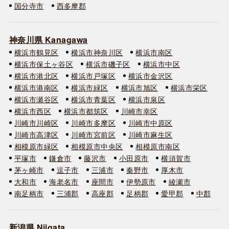
国分寺市
西多摩郡
神奈川県 Kanagawa
横浜市鶴見区
横浜市神奈川区
横浜市南区
横浜市保土ヶ谷区
横浜市磯子区
横浜市中区
横浜市港北区
横浜市戸塚区
横浜市金沢区
横浜市港南区
横浜市緑区
横浜市旭区
横浜市栄区
横浜市瀬谷区
横浜市青葉区
横浜市泉区
横浜市西区
横浜市都筑区
川崎市幸区
川崎市川崎区
川崎市多摩区
川崎市中原区
川崎市高津区
川崎市宮前区
川崎市麻生区
相模原市緑区
相模原市中央区
相模原市南区
平塚市
鎌倉市
藤沢市
小田原市
横須賀市
茅ヶ崎市
逗子市
三浦市
秦野市
厚木市
大和市
海老名市
座間市
伊勢原市
綾瀬市
南足柄市
三浦郡
高座郡
足柄郡
愛甲郡
中郡
新潟県 Niigata