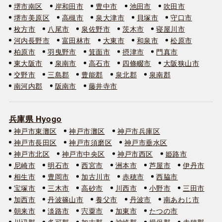
堺市南区
岸和田市
豊中市
池田市
吹田市
堺市美原区
高槻市
泉大津市
貝塚市
守口市
枚方市
八尾市
泉佐野市
茨木市
寝屋川市
河内長野市
富田林市
大東市
和泉市
松原市
柏原市
羽曳野市
箕面市
摂津市
門真市
東大阪市
泉南市
高石市
四條畷市
大阪狭山市
交野市
三島郡
豊能郡
泉北郡
泉南郡
南河内郡
阪南市
藤井寺市
兵庫県 Hyogo
神戸市東灘区
神戸市灘区
神戸市兵庫区
神戸市長田区
神戸市須磨区
神戸市垂水区
神戸市北区
神戸市中央区
神戸市西区
姫路市
尼崎市
明石市
西宮市
洲本市
芦屋市
伊丹市
相生市
豊岡市
加古川市
赤穂市
西脇市
宝塚市
三木市
高砂市
川西市
小野市
三田市
加西市
丹波篠山市
養父市
丹波市
南あわじ市
朝来市
淡路市
宍粟市
加東市
たつの市
川辺郡
多可郡
加古郡
神崎郡
揖保郡
赤穂郡