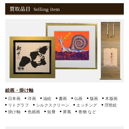
買取品目
Selling item
絵画・掛け軸
日本画
洋画
油絵
書画
仏画
版画
木版画
リトグラフ
シルクスクリーン
エッチング
浮世絵
掛け軸
色紙画
短冊
屏風
巻物