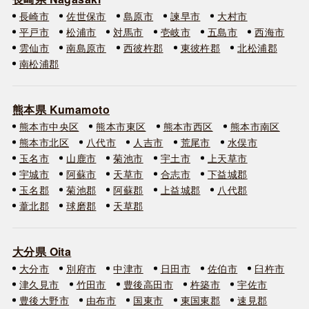
長崎市
佐世保市
島原市
諫早市
大村市
平戸市
松浦市
対馬市
壱岐市
五島市
西海市
雲仙市
南島原市
西彼杵郡
東彼杵郡
北松浦郡
南松浦郡
熊本県 Kumamoto
熊本市中央区
熊本市東区
熊本市西区
熊本市南区
熊本市北区
八代市
人吉市
荒尾市
水俣市
玉名市
山鹿市
菊池市
宇土市
上天草市
宇城市
阿蘇市
天草市
合志市
下益城郡
玉名郡
菊池郡
阿蘇郡
上益城郡
八代郡
葦北郡
球磨郡
天草郡
大分県 Oita
大分市
別府市
中津市
日田市
佐伯市
臼杵市
津久見市
竹田市
豊後高田市
杵築市
宇佐市
豊後大野市
由布市
国東市
東国東郡
速見郡