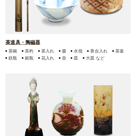
茶道具・陶磁器
茶碗
茶杓
茶入れ
棗
水指
香合入れ
茶釜
鉄瓶
銀瓶
花入れ
壺
皿
大皿