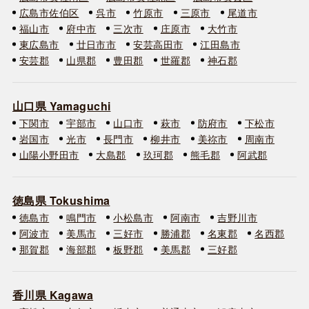
広島市佐伯区
呉市
竹原市
三原市
尾道市
福山市
府中市
三次市
庄原市
大竹市
東広島市
廿日市市
安芸高田市
江田島市
安芸郡
山県郡
豊田郡
世羅郡
神石郡
山口県 Yamaguchi
下関市
宇部市
山口市
萩市
防府市
下松市
岩国市
光市
長門市
柳井市
美祢市
周南市
山陽小野田市
大島郡
玖珂郡
熊毛郡
阿武郡
徳島県 Tokushima
徳島市
鳴門市
小松島市
阿南市
吉野川市
阿波市
美馬市
三好市
勝浦郡
名東郡
名西郡
那賀郡
海部郡
板野郡
美馬郡
三好郡
香川県 Kagawa