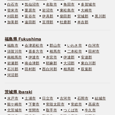
白石市
気仙沼市
名取市
角田市
多賀城市
登米市
栗原市
岩沼市
東松島市
大崎市
刈田郡
富谷市
伊具郡
柴田郡
宮城郡
黒川郡
加美郡
遠田郡
亘理郡
牡鹿郡
本吉郡
福島県 Fukushima
福島市
会津若松市
郡山市
いわき市
白河市
須賀川市
喜多方市
相馬市
二本松市
田村市
南相馬市
伊達市
本宮市
伊達郡
安達郡
岩瀬郡
南会津郡
耶麻郡
大沼郡
東白川郡
石川郡
田村郡
西白河郡
相馬郡
双葉郡
河沼郡
茨城県 Ibaraki
水戸市
土浦市
日立市
古河市
石岡市
結城市
龍ケ崎市
下妻市
常陸太田市
常総市
高萩市
北茨城市
笠間市
取手市
つくば市
牛久市