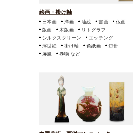
絵画・掛け軸
日本画
洋画
油絵
書画
仏画
版画
木版画
リトグラフ
シルクスクリーン
エッチング
浮世絵
掛け軸
色紙画
短冊
屏風
巻物