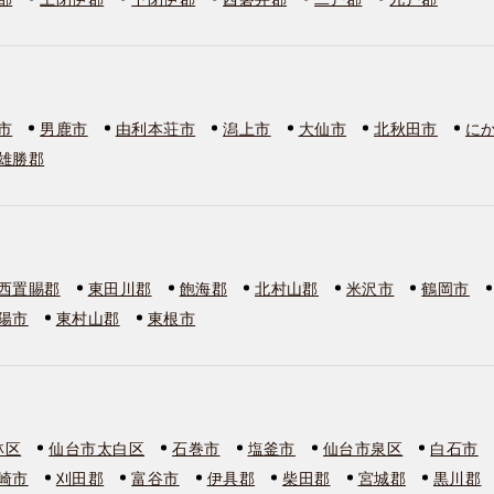
市
男鹿市
由利本荘市
潟上市
大仙市
北秋田市
に
雄勝郡
西置賜郡
東田川郡
飽海郡
北村山郡
米沢市
鶴岡市
陽市
東村山郡
東根市
林区
仙台市太白区
石巻市
塩釜市
仙台市泉区
白石市
崎市
刈田郡
富谷市
伊具郡
柴田郡
宮城郡
黒川郡