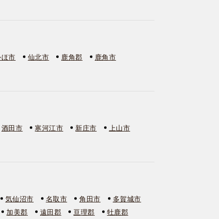
かほ市
仙北市
鹿角郡
鹿角市
酒田市
寒河江市
新庄市
上山市
気仙沼市
名取市
角田市
多賀城市
加美郡
遠田郡
亘理郡
牡鹿郡