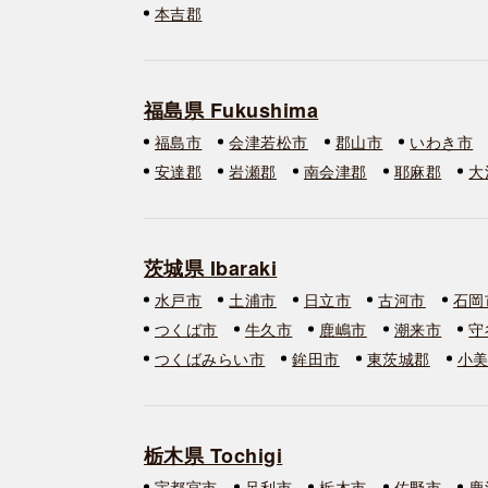
本吉郡
福島県 Fukushima
福島市
会津若松市
郡山市
いわき市
安達郡
岩瀬郡
南会津郡
耶麻郡
大
茨城県 Ibaraki
水戸市
土浦市
日立市
古河市
石岡
つくば市
牛久市
鹿嶋市
潮来市
守
つくばみらい市
鉾田市
東茨城郡
小
栃木県 Tochigi
宇都宮市
足利市
栃木市
佐野市
鹿