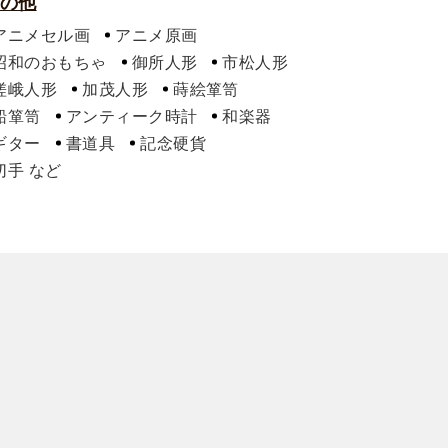
の他
アニメセル画
アニメ原画
昭和のおもちゃ
御所人形
市松人形
嵯峨人形
加茂人形
蒔絵箪笥
船箪笥
アンティーク時計
和楽器
ギター
書道具
記念硬貨
切手