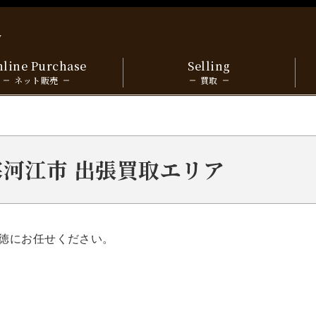
y
line Purchase
Selling
ネット販売
買取
a 寒河江市 出張買取エリア
徳にお任せください。