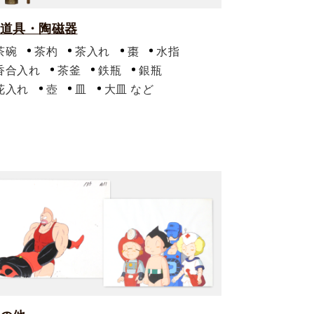
道具・陶磁器
茶碗
茶杓
茶入れ
棗
水指
香合入れ
茶釜
鉄瓶
銀瓶
花入れ
壺
皿
大皿