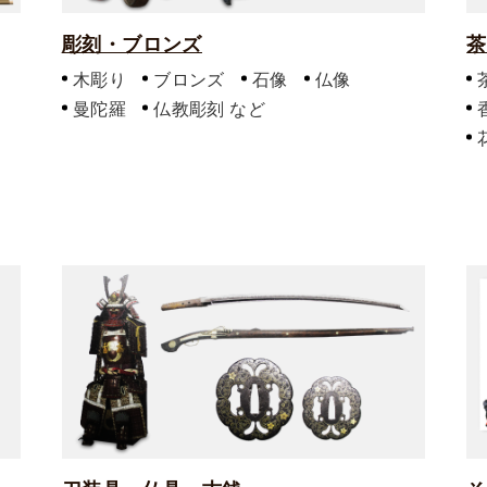
彫刻・ブロンズ
茶
木彫り
ブロンズ
石像
仏像
曼陀羅
仏教彫刻