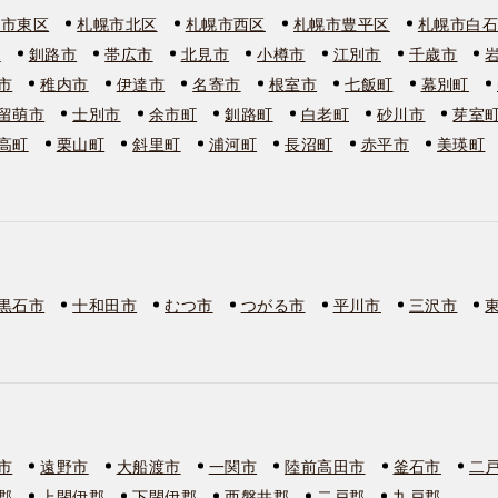
幌市東区
札幌市北区
札幌市西区
札幌市豊平区
札幌市白
市
釧路市
帯広市
北見市
小樽市
江別市
千歳市
市
稚内市
伊達市
名寄市
根室市
七飯町
幕別町
留萌市
士別市
余市町
釧路町
白老町
砂川市
芽室
高町
栗山町
斜里町
浦河町
長沼町
赤平市
美瑛町
黒石市
十和田市
むつ市
つがる市
平川市
三沢市
市
遠野市
大船渡市
一関市
陸前高田市
釜石市
二
郡
上閉伊郡
下閉伊郡
西磐井郡
二戸郡
九戸郡