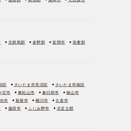
市
北群馬郡
多野郡
富岡市
吾妻郡
和区
さいたま市見沼区
さいたま市南区
本荘市
東松山市
春日部市
狭山市
光市
新座市
桶川市
久喜市
市
蓮田市
ふじみ野市
北足立郡