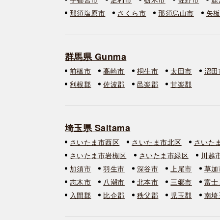
那須塩原市
さくら市
那須烏山市
矢
群馬県 Gunma
前橋市
高崎市
桐生市
太田市
沼田
利根郡
佐波郡
邑楽郡
甘楽郡
埼玉県 Saitama
さいたま市西区
さいたま市北区
さいた
さいたま市岩槻区
さいたま市緑区
川越
加須市
羽生市
深谷市
上尾市
草加
志木市
八潮市
北本市
三郷市
富士
入間郡
比企郡
秩父郡
児玉郡
南埼