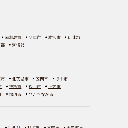
南相馬市
伊達市
本宮市
伊達郡
葉郡
河沼郡
萩市
北茨城市
笠間市
取手市
市
神栖市
桜川市
行方市
郡
那珂市
ひたちなか市
郡
塩谷郡
那須郡
真岡市
大田原市