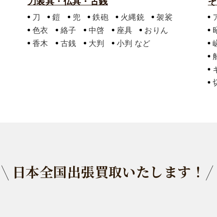
刀装具・仏具・古銭
そ
刀
鎧
兜
鉄砲
火縄銃
袈裟
色衣
絡子
中啓
座具
おりん
香木
古銭
大判
小判
日本全国出張買取いたします！