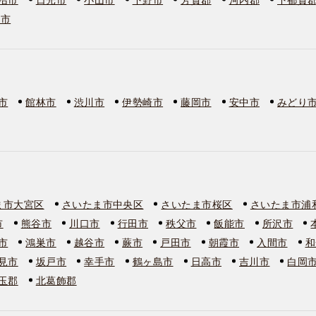
板市
市
館林市
渋川市
伊勢崎市
藤岡市
安中市
みどり
ま市大宮区
さいたま市中央区
さいたま市桜区
さいたま市浦
市
熊谷市
川口市
行田市
秩父市
飯能市
所沢市
市
鴻巣市
越谷市
蕨市
戸田市
朝霞市
入間市
和
見市
坂戸市
幸手市
鶴ヶ島市
日高市
吉川市
白岡
玉郡
北葛飾郡