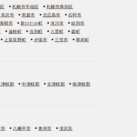
石区
札幌市手稲区
札幌市厚別区
岩見沢市
恵庭市
北広島市
石狩市
美唄市
新ひだか町
滝川市
紋別市
町
遠軽町
当別町
八雲町
森町
上富良野町
夕張市
三笠市
厚岸町
東津軽郡
中津軽郡
北津軽郡
南津軽郡
戸市
八幡平市
奥州市
滝沢氏