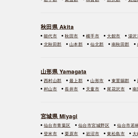
秋田県 Akita
能代市
秋田市
横手市
大館市
湯沢
北秋田郡
山本郡
仙北郡
南秋田郡
山形県 Yamagata
西村山郡
最上郡
山形市
東置賜郡
村山市
長井市
天童市
尾花沢市
南
宮城県 Miyagi
仙台市青葉区
仙台市宮城野区
仙台市若
登米市
栗原市
岩沼市
東松島市
大