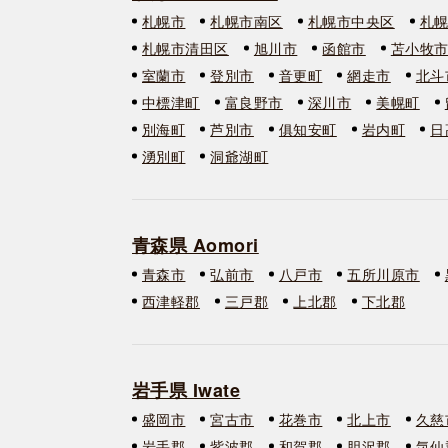
札幌市
札幌市南区
札幌市中央区
札
札幌市清田区
旭川市
函館市
苫小牧
室蘭市
登別市
音更町
網走市
北斗
中標津町
富良野市
深川市
美幌町
別海町
芦別市
俱知安町
岩内町
日
湧別町
洞爺湖町
青森県 Aomori
青森市
弘前市
八戸市
五所川原市
西津軽郡
三戸郡
上北郡
下北郡
岩手県 Iwate
盛岡市
宮古市
花巻市
北上市
久慈
岩手郡
紫波郡
和賀郡
胆沢郡
気仙