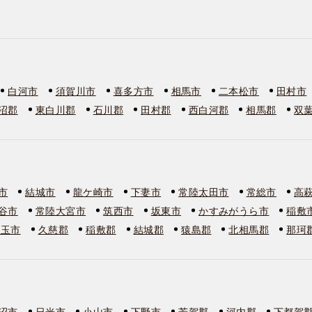
白河市
須賀川市
喜多方市
相馬市
二本松市
田村市
沼郡
東白川郡
石川郡
田村郡
西白河郡
相馬郡
双
市
結城市
龍ケ崎市
下妻市
常陸太田市
常総市
高
谷市
常陸大宮市
筑西市
坂東市
かすみがうら市
稲敷
美玉市
久慈郡
稲敷郡
結城郡
猿島郡
北相馬郡
那珂
沼市
日光市
小山市
下野市
芳賀郡
河内郡
下都賀