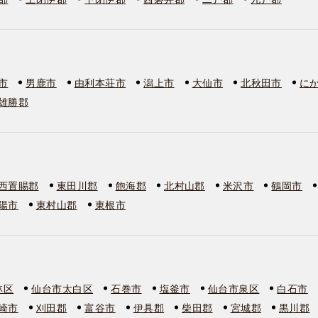
市
男鹿市
由利本荘市
潟上市
大仙市
北秋田市
に
雄勝郡
西置賜郡
東田川郡
飽海郡
北村山郡
米沢市
鶴岡市
陽市
東村山郡
東根市
林区
仙台市太白区
石巻市
塩釜市
仙台市泉区
白石市
崎市
刈田郡
富谷市
伊具郡
柴田郡
宮城郡
黒川郡