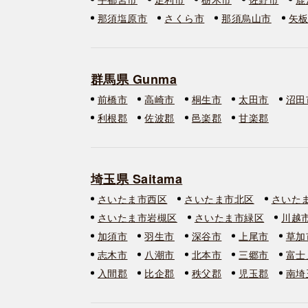
那須塩原市
さくら市
那須烏山市
矢
群馬県 Gunma
前橋市
高崎市
桐生市
太田市
沼田
利根郡
佐波郡
邑楽郡
甘楽郡
埼玉県 Saitama
さいたま市西区
さいたま市北区
さいた
さいたま市岩槻区
さいたま市緑区
川越
加須市
羽生市
深谷市
上尾市
草加
志木市
八潮市
北本市
三郷市
富士
入間郡
比企郡
秩父郡
児玉郡
南埼