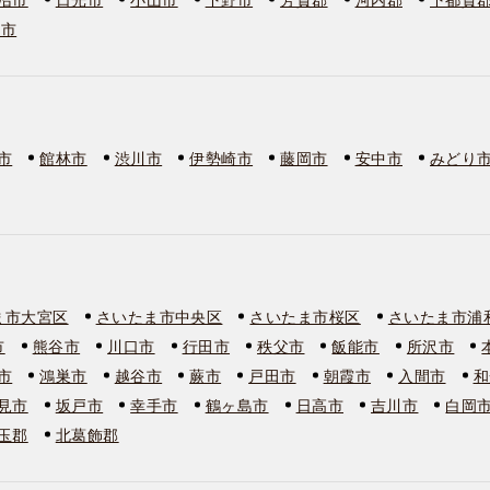
板市
市
館林市
渋川市
伊勢崎市
藤岡市
安中市
みどり
ま市大宮区
さいたま市中央区
さいたま市桜区
さいたま市浦
市
熊谷市
川口市
行田市
秩父市
飯能市
所沢市
市
鴻巣市
越谷市
蕨市
戸田市
朝霞市
入間市
和
見市
坂戸市
幸手市
鶴ヶ島市
日高市
吉川市
白岡
玉郡
北葛飾郡