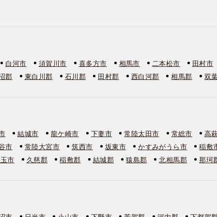
白河市
須賀川市
喜多方市
相馬市
二本松市
田村市
沼郡
東白川郡
石川郡
田村郡
西白河郡
相馬郡
双
市
結城市
龍ケ崎市
下妻市
常陸太田市
常総市
高
谷市
常陸大宮市
筑西市
坂東市
かすみがうら市
稲敷
美玉市
久慈郡
稲敷郡
結城郡
猿島郡
北相馬郡
那珂
沼市
日光市
小山市
下野市
芳賀郡
河内郡
下都賀