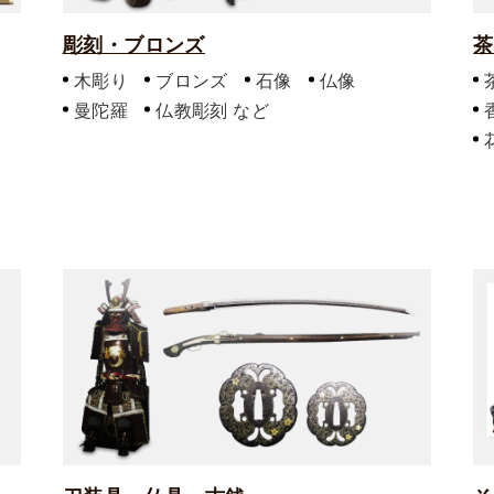
彫刻・ブロンズ
茶
木彫り
ブロンズ
石像
仏像
曼陀羅
仏教彫刻