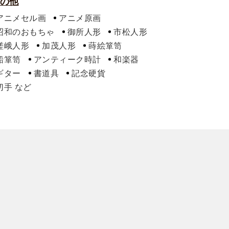
の他
アニメセル画
アニメ原画
昭和のおもちゃ
御所人形
市松人形
嵯峨人形
加茂人形
蒔絵箪笥
船箪笥
アンティーク時計
和楽器
ギター
書道具
記念硬貨
切手