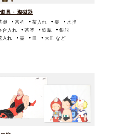
道具・陶磁器
茶碗
茶杓
茶入れ
棗
水指
香合入れ
茶釜
鉄瓶
銀瓶
花入れ
壺
皿
大皿