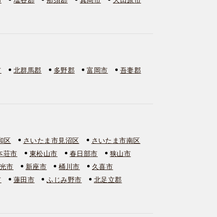
市
北群馬郡
多野郡
富岡市
吾妻郡
和区
さいたま市見沼区
さいたま市南区
本荘市
東松山市
春日部市
狭山市
光市
新座市
桶川市
久喜市
市
蓮田市
ふじみ野市
北足立郡