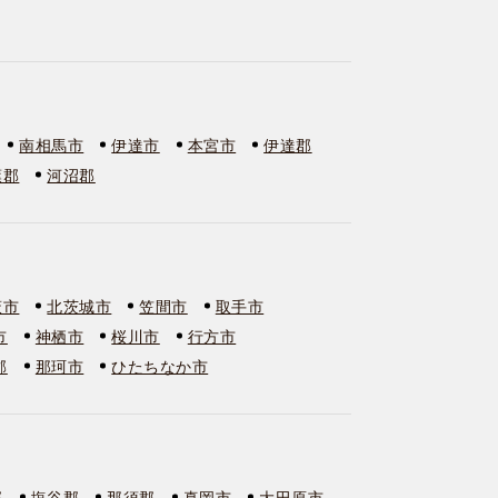
南相馬市
伊達市
本宮市
伊達郡
葉郡
河沼郡
萩市
北茨城市
笠間市
取手市
市
神栖市
桜川市
行方市
郡
那珂市
ひたちなか市
郡
塩谷郡
那須郡
真岡市
大田原市