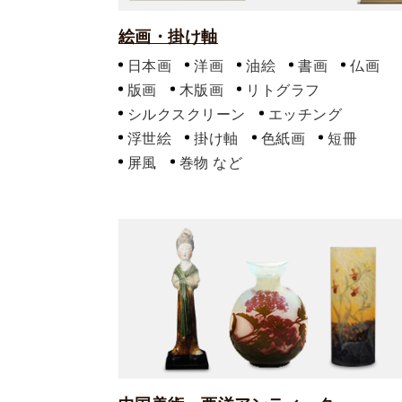
絵画・掛け軸
日本画
洋画
油絵
書画
仏画
版画
木版画
リトグラフ
シルクスクリーン
エッチング
浮世絵
掛け軸
色紙画
短冊
屏風
巻物