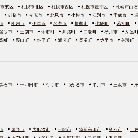
幌市東区
札幌市北区
札幌市西区
札幌市豊平区
札幌市白
市
釧路市
帯広市
北見市
小樽市
江別市
千歳市
市
稚内市
伊達市
名寄市
根室市
七飯町
幕別町
留萌市
士別市
余市町
釧路町
白老町
砂川市
芽室
高町
栗山町
斜里町
浦河町
長沼町
赤平市
美瑛町
黒石市
十和田市
むつ市
つがる市
平川市
三沢市
市
遠野市
大船渡市
一関市
陸前高田市
釜石市
二
郡
上閉伊郡
下閉伊郡
西磐井郡
二戸郡
九戸郡