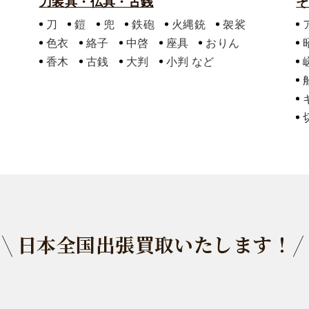
刀装具・仏具・古銭
そ
刀
鎧
兜
鉄砲
火縄銃
袈裟
色衣
絡子
中啓
座具
おりん
香木
古銭
大判
小判
日本全国出張買取いたします！