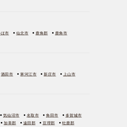
かほ市
仙北市
鹿角郡
鹿角市
酒田市
寒河江市
新庄市
上山市
気仙沼市
名取市
角田市
多賀城市
加美郡
遠田郡
亘理郡
牡鹿郡