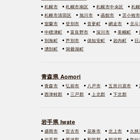
札幌市
札幌市南区
札幌市中央区
札
札幌市清田区
旭川市
函館市
苫小牧
室蘭市
登別市
音更町
網走市
北斗
中標津町
富良野市
深川市
美幌町
別海町
芦別市
俱知安町
岩内町
日
湧別町
洞爺湖町
青森県 Aomori
青森市
弘前市
八戸市
五所川原市
西津軽郡
三戸郡
上北郡
下北郡
岩手県 Iwate
盛岡市
宮古市
花巻市
北上市
久慈
岩手郡
紫波郡
和賀郡
胆沢郡
気仙