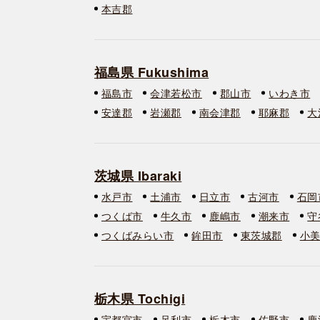
本吉郡
福島県 Fukushima
福島市
会津若松市
郡山市
いわき市
安達郡
岩瀬郡
南会津郡
耶麻郡
大
茨城県 Ibaraki
水戸市
土浦市
日立市
古河市
石岡
つくば市
牛久市
鹿嶋市
潮来市
守
つくばみらい市
鉾田市
東茨城郡
小
栃木県 Tochigi
宇都宮市
足利市
栃木市
佐野市
鹿