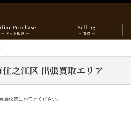
y
line Purchase
Selling
ネット販売
買取
区
阪市住之江区 出張買取エリア
画廊松徳にお任せください。