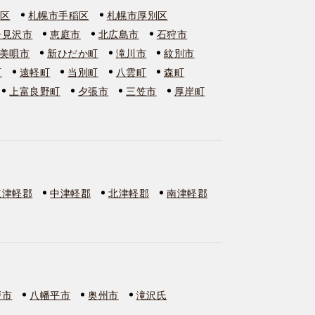
石区
札幌市手稲区
札幌市厚別区
岩見沢市
恵庭市
北広島市
石狩市
美唄市
新ひだか町
滝川市
紋別市
町
遠軽町
当別町
八雲町
森町
上富良野町
夕張市
三笠市
厚岸町
東津軽郡
中津軽郡
北津軽郡
南津軽郡
戸市
八幡平市
奥州市
滝沢氏