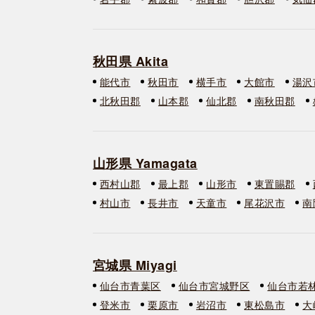
秋田県 Akita
能代市
秋田市
横手市
大館市
湯沢
北秋田郡
山本郡
仙北郡
南秋田郡
山形県 Yamagata
西村山郡
最上郡
山形市
東置賜郡
村山市
長井市
天童市
尾花沢市
南
宮城県 Miyagi
仙台市青葉区
仙台市宮城野区
仙台市若
登米市
栗原市
岩沼市
東松島市
大