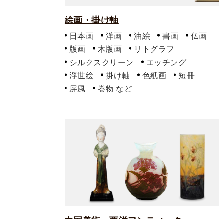
絵画・掛け軸
日本画
洋画
油絵
書画
仏画
版画
木版画
リトグラフ
シルクスクリーン
エッチング
浮世絵
掛け軸
色紙画
短冊
屏風
巻物