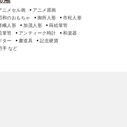
の他
アニメセル画
アニメ原画
昭和のおもちゃ
御所人形
市松人形
嵯峨人形
加茂人形
蒔絵箪笥
船箪笥
アンティーク時計
和楽器
ギター
書道具
記念硬貨
切手