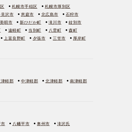
石区
札幌市手稲区
札幌市厚別区
岩見沢市
恵庭市
北広島市
石狩市
美唄市
新ひだか町
滝川市
紋別市
町
遠軽町
当別町
八雲町
森町
上富良野町
夕張市
三笠市
厚岸町
東津軽郡
中津軽郡
北津軽郡
南津軽郡
戸市
八幡平市
奥州市
滝沢氏