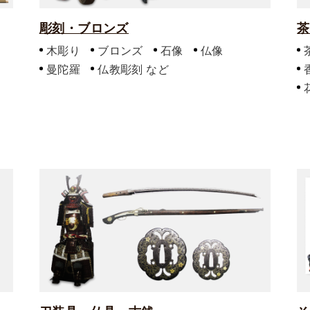
彫刻・ブロンズ
茶
木彫り
ブロンズ
石像
仏像
曼陀羅
仏教彫刻