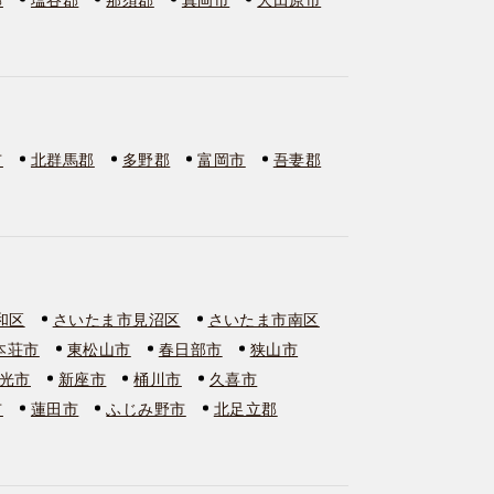
市
北群馬郡
多野郡
富岡市
吾妻郡
和区
さいたま市見沼区
さいたま市南区
本荘市
東松山市
春日部市
狭山市
光市
新座市
桶川市
久喜市
市
蓮田市
ふじみ野市
北足立郡