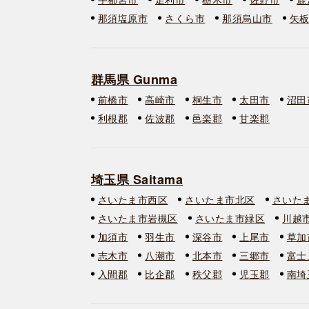
那須塩原市
さくら市
那須烏山市
矢
群馬県 Gunma
前橋市
高崎市
桐生市
太田市
沼田
利根郡
佐波郡
邑楽郡
甘楽郡
埼玉県 Saitama
さいたま市西区
さいたま市北区
さいた
さいたま市岩槻区
さいたま市緑区
川越
加須市
羽生市
深谷市
上尾市
草加
志木市
八潮市
北本市
三郷市
富士
入間郡
比企郡
秩父郡
児玉郡
南埼