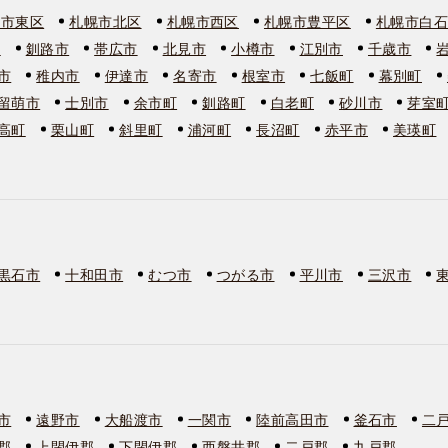
幌市東区
札幌市北区
札幌市西区
札幌市豊平区
札幌市白
市
釧路市
帯広市
北見市
小樽市
江別市
千歳市
市
稚内市
伊達市
名寄市
根室市
七飯町
幕別町
留萌市
士別市
余市町
釧路町
白老町
砂川市
芽室
高町
栗山町
斜里町
浦河町
長沼町
赤平市
美瑛町
黒石市
十和田市
むつ市
つがる市
平川市
三沢市
市
遠野市
大船渡市
一関市
陸前高田市
釜石市
二
郡
上閉伊郡
下閉伊郡
西磐井郡
二戸郡
九戸郡