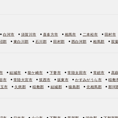
白河市
須賀川市
喜多方市
相馬市
二本松市
田村市
沼郡
東白川郡
石川郡
田村郡
西白河郡
相馬郡
双
市
結城市
龍ケ崎市
下妻市
常陸太田市
常総市
高
谷市
常陸大宮市
筑西市
坂東市
かすみがうら市
稲敷
美玉市
久慈郡
稲敷郡
結城郡
猿島郡
北相馬郡
那珂
沼市
日光市
小山市
下野市
芳賀郡
河内郡
下都賀