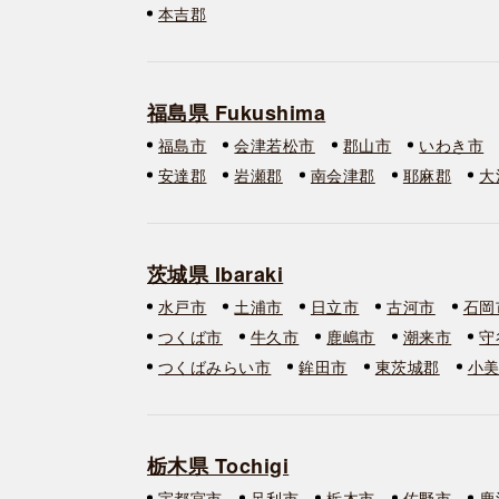
本吉郡
福島県 Fukushima
福島市
会津若松市
郡山市
いわき市
安達郡
岩瀬郡
南会津郡
耶麻郡
大
茨城県 Ibaraki
水戸市
土浦市
日立市
古河市
石岡
つくば市
牛久市
鹿嶋市
潮来市
守
つくばみらい市
鉾田市
東茨城郡
小
栃木県 Tochigi
宇都宮市
足利市
栃木市
佐野市
鹿