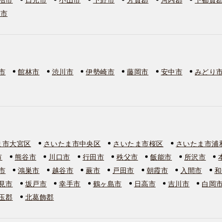
板市
市
館林市
渋川市
伊勢崎市
藤岡市
安中市
みどり
ま市大宮区
さいたま市中央区
さいたま市桜区
さいたま市浦
市
熊谷市
川口市
行田市
秩父市
飯能市
所沢市
市
鴻巣市
越谷市
蕨市
戸田市
朝霞市
入間市
和
見市
坂戸市
幸手市
鶴ヶ島市
日高市
吉川市
白岡
玉郡
北葛飾郡