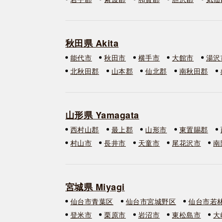
秋田県 Akita
能代市
秋田市
横手市
大館市
湯沢
北秋田郡
山本郡
仙北郡
南秋田郡
山形県 Yamagata
西村山郡
最上郡
山形市
東置賜郡
村山市
長井市
天童市
尾花沢市
南
宮城県 Miyagi
仙台市青葉区
仙台市宮城野区
仙台市若
登米市
栗原市
岩沼市
東松島市
大