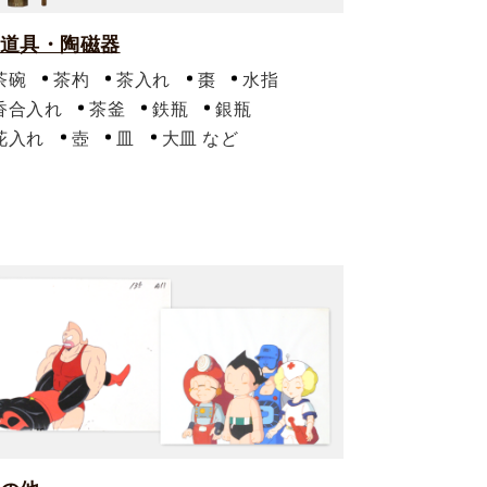
道具・陶磁器
茶碗
茶杓
茶入れ
棗
水指
香合入れ
茶釜
鉄瓶
銀瓶
花入れ
壺
皿
大皿