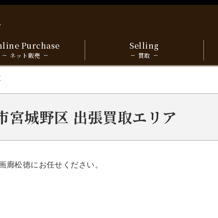
y
line Purchase
Selling
ネット販売
買取
区
仙台市宮城野区 出張買取エリア
画廊松徳にお任せください。