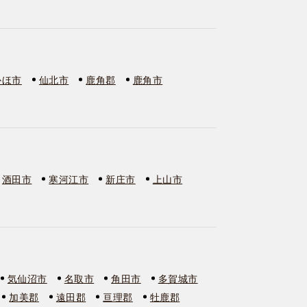
かほ市
仙北市
鹿角郡
鹿角市
酒田市
寒河江市
新庄市
上山市
気仙沼市
名取市
角田市
多賀城市
加美郡
遠田郡
亘理郡
牡鹿郡