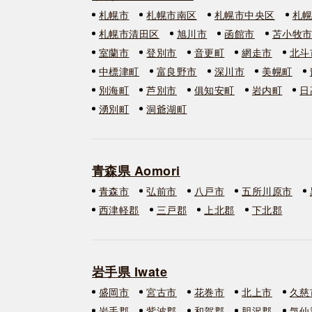
札幌市
札幌市南区
札幌市中央区
札
札幌市清田区
旭川市
函館市
苫小牧
室蘭市
登別市
音更町
網走市
北斗
中標津町
富良野市
深川市
美幌町
別海町
芦別市
俱知安町
岩内町
日
湧別町
洞爺湖町
青森県 Aomori
青森市
弘前市
八戸市
五所川原市
西津軽郡
三戸郡
上北郡
下北郡
岩手県 Iwate
盛岡市
宮古市
花巻市
北上市
久慈
岩手郡
紫波郡
和賀郡
胆沢郡
気仙