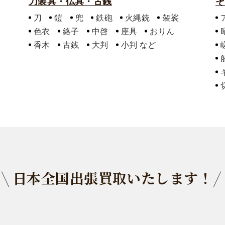
刀装具・仏具・古銭
そ
刀
鎧
兜
鉄砲
火縄銃
袈裟
色衣
絡子
中啓
座具
おりん
香木
古銭
大判
小判
日本全国出張買取いたします！