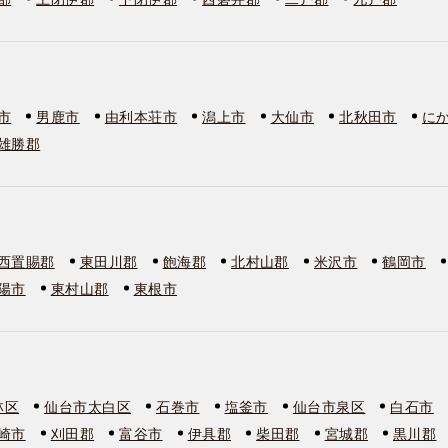
市
男鹿市
由利本荘市
潟上市
大仙市
北秋田市
に
雄勝郡
西置賜郡
東田川郡
飽海郡
北村山郡
米沢市
鶴岡市
陽市
東村山郡
東根市
林区
仙台市太白区
石巻市
塩釜市
仙台市泉区
白石市
崎市
刈田郡
富谷市
伊具郡
柴田郡
宮城郡
黒川郡