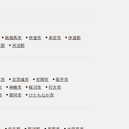
南相馬市
伊達市
本宮市
伊達郡
葉郡
河沼郡
萩市
北茨城市
笠間市
取手市
市
神栖市
桜川市
行方市
郡
那珂市
ひたちなか市
郡
塩谷郡
那須郡
真岡市
大田原市