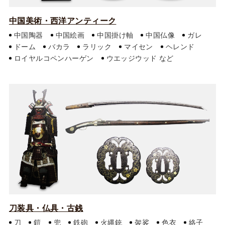
中国美術・西洋アンティーク
中国陶器
中国絵画
中国掛け軸
中国仏像
ガレ
ドーム
バカラ
ラリック
マイセン
ヘレンド
ロイヤルコペンハーゲン
ウエッジウッド
刀装具・仏具・古銭
刀
鎧
兜
鉄砲
火縄銃
袈裟
色衣
絡子