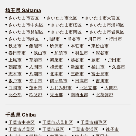
埼玉県 Saitama
さいたま市西区
さいたま市北区
さいたま市大宮区
さいたま市中央区
さいたま市桜区
さいたま市浦和区
さいたま市見沼区
さいたま市南区
さいたま市岩槻区
さいたま市緑区
川越市
熊谷市
川口市
行田市
秩父市
飯能市
所沢市
本荘市
東松山市
春日部市
狭山市
加須市
羽生市
深谷市
上尾市
草加市
鴻巣市
越谷市
蕨市
戸田市
朝霞市
入間市
和光市
新座市
桶川市
久喜市
志木市
八潮市
北本市
三郷市
富士見市
坂戸市
幸手市
鶴ヶ島市
日高市
吉川市
白岡市
蓮田市
ふじみ野市
北足立郡
入間郡
比企郡
秩父郡
児玉郡
南埼玉郡
北葛飾郡
千葉県 Chiba
千葉市中央区
千葉市花見川区
千葉市稲毛区
千葉市若葉区
千葉市緑区
千葉市美浜区
銚子市
市川市
船橋市
木更津市
館山市
野田市