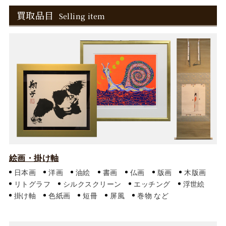
買取品目
Selling item
絵画・掛け軸
日本画
洋画
油絵
書画
仏画
版画
木版画
リトグラフ
シルクスクリーン
エッチング
浮世絵
掛け軸
色紙画
短冊
屏風
巻物