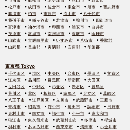
松戸市
成田市
佐倉市
東金市
旭市
習志野市
勝浦市
柏市
市原市
流山市
八千代市
我孫子市
鎌ヶ谷市
君津市
鴨川市
四街道市
富津市
袖ケ浦市
印西市
浦安市
白井市
茂原市
富里市
南房総市
香取市
匝瑳市
山武市
大網白里市
いすみ市
八街市
香取郡
山武郡
長生郡
夷隅郡
安房郡
印旛郡
東京都 Tokyo
千代田区
港区
中央区
台東区
墨田区
文京区
江東区
品川区
目黒区
新宿区
大田区
世田谷区
中野区
杉並区
渋谷区
豊島区
荒川区
北区
板橋区
練馬区
足立区
葛飾区
八王子市
江戸川区
立川市
武蔵野市
三鷹市
青梅市
昭島市
府中市
町田市
調布市
日野市
東村山市
国立市
福生市
小平市
東大和市
狛江市
東久留米市
武蔵村山市
多摩市
稲城市
羽村市
あきる野市
西東京市
清瀬市
小金井市