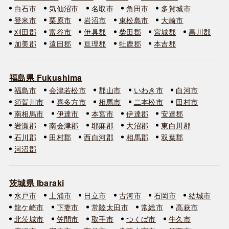
白石市
気仙沼市
名取市
角田市
多賀城市
登米市
栗原市
岩沼市
東松島市
大崎市
刈田郡
富谷市
伊具郡
柴田郡
宮城郡
黒川郡
加美郡
遠田郡
亘理郡
牡鹿郡
本吉郡
福島県 Fukushima
福島市
会津若松市
郡山市
いわき市
白河市
須賀川市
喜多方市
相馬市
二本松市
田村市
南相馬市
伊達市
本宮市
伊達郡
安達郡
岩瀬郡
南会津郡
耶麻郡
大沼郡
東白川郡
石川郡
田村郡
西白河郡
相馬郡
双葉郡
河沼郡
茨城県 Ibaraki
水戸市
土浦市
日立市
古河市
石岡市
結城市
龍ケ崎市
下妻市
常陸太田市
常総市
高萩市
北茨城市
笠間市
取手市
つくば市
牛久市