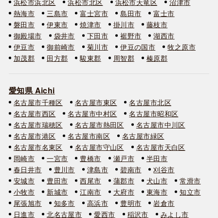
浜松市浜北区
浜松市北区
浜松市天竜区
沼津市
熱海市
三島市
富士宮市
島田市
富士市
磐田市
伊東市
焼津市
掛川市
藤枝市
御殿場市
袋井市
下田市
裾野市
湖西市
伊豆市
御前崎市
菊川市
伊豆の国市
牧之原市
加茂郡
田方郡
駿東郡
周智郡
榛原郡
愛知県 Aichi
名古屋市千種区
名古屋市東区
名古屋市北区
名古屋市西区
名古屋市中村区
名古屋市昭和区
名古屋市瑞穂区
名古屋市熱田区
名古屋市中川区
名古屋市港区
名古屋市南区
名古屋市緑区
名古屋市名東区
名古屋市守山区
名古屋市天白区
岡崎市
一宮市
豊橋市
瀬戸市
半田市
春日井市
豊川市
津島市
碧南市
刈谷市
安城市
豊田市
西尾市
蒲郡市
犬山市
常滑市
小牧市
新城市
江南市
大府市
東海市
知立市
尾張旭市
知多市
高浜市
豊明市
岩倉市
日進市
北名古屋市
愛西市
稲沢市
みよし市