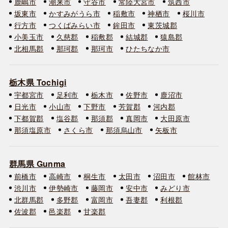
鹿嶋市
潮来市
守谷市
常陸大宮市
筑西市
坂東市
かすみがうら市
稲敷市
神栖市
桜川市
行方市
つくばみらい市
鉾田市
東茨城郡
小美玉市
久慈郡
稲敷郡
結城郡
猿島郡
北相馬郡
那珂郡
那珂市
ひたちなか市
栃木県 Tochigi
宇都宮市
足利市
栃木市
佐野市
鹿沼市
日光市
小山市
下野市
芳賀郡
河内郡
下都賀郡
塩谷郡
那須郡
真岡市
大田原市
那須塩原市
さくら市
那須烏山市
矢板市
群馬県 Gunma
前橋市
高崎市
桐生市
太田市
沼田市
館林市
渋川市
伊勢崎市
藤岡市
安中市
みどり市
北群馬郡
多野郡
富岡市
吾妻郡
利根郡
佐波郡
邑楽郡
甘楽郡