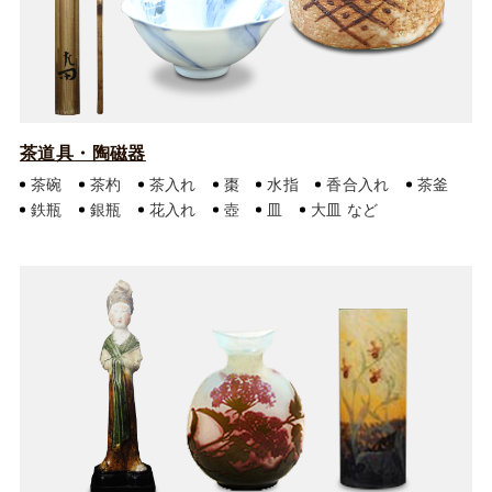
茶道具・陶磁器
茶碗
茶杓
茶入れ
棗
水指
香合入れ
茶釜
鉄瓶
銀瓶
花入れ
壺
皿
大皿