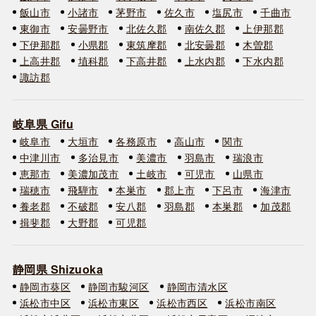
飯山市
小諸市
茅野市
佐久市
塩尻市
千曲市
東御市
安曇野市
北佐久郡
南佐久郡
上伊那郡
下伊那郡
小県郡
東筑摩郡
北安曇郡
木曽郡
上高井郡
埴科郡
下高井郡
上水内郡
下水内郡
諏訪郡
岐阜県 Gifu
岐阜市
大垣市
各務原市
高山市
関市
中津川市
多治見市
美濃市
羽島市
瑞浪市
恵那市
美濃加茂市
土岐市
可児市
山県市
瑞穂市
飛騨市
本巣市
郡上市
下呂市
海津市
養老郡
不破郡
安八郡
羽島郡
本巣郡
加茂郡
揖斐郡
大野郡
可児郡
静岡県 Shizuoka
静岡市葵区
静岡市駿河区
静岡市清水区
浜松市中区
浜松市東区
浜松市西区
浜松市南区