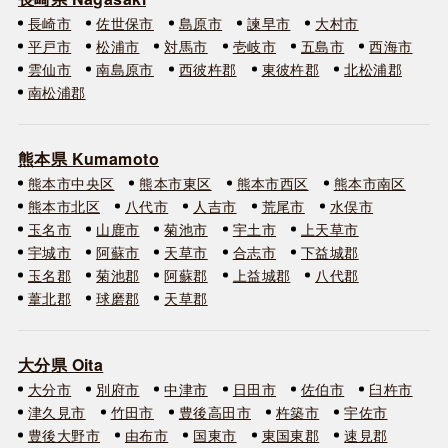
長崎市
佐世保市
島原市
諫早市
大村市
平戸市
松浦市
対馬市
壱岐市
五島市
西海市
雲仙市
南島原市
西彼杵郡
東彼杵郡
北松浦郡
南松浦郡
熊本県 Kumamoto
熊本市中央区
熊本市東区
熊本市西区
熊本市南区
熊本市北区
八代市
人吉市
荒尾市
水俣市
玉名市
山鹿市
菊池市
宇土市
上天草市
宇城市
阿蘇市
天草市
合志市
下益城郡
玉名郡
菊池郡
阿蘇郡
上益城郡
八代郡
葦北郡
球磨郡
天草郡
大分県 Oita
大分市
別府市
中津市
日田市
佐伯市
臼杵市
津久見市
竹田市
豊後高田市
杵築市
宇佐市
豊後大野市
由布市
国東市
東国東郡
速見郡