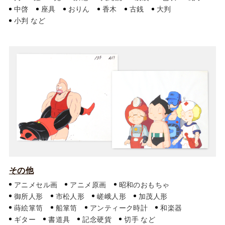
中啓
座具
おりん
香木
古銭
大判
小判
その他
アニメセル画
アニメ原画
昭和のおもちゃ
御所人形
市松人形
嵯峨人形
加茂人形
蒔絵箪笥
船箪笥
アンティーク時計
和楽器
ギター
書道具
記念硬貨
切手