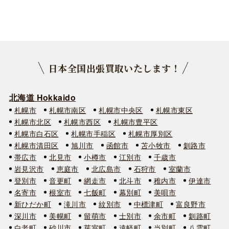
日本全国出張買取いたします！
北海道 Hokkaido
札幌市
札幌市南区
札幌市中央区
札幌市東区
札幌市北区
札幌市西区
札幌市豊平区
札幌市白石区
札幌市手稲区
札幌市厚別区
札幌市清田区
旭川市
函館市
苫小牧市
釧路市
帯広市
北見市
小樽市
江別市
千歳市
岩見沢市
恵庭市
北広島市
石狩市
室蘭市
登別市
音更町
網走市
北斗市
稚内市
伊達市
名寄市
根室市
七飯町
幕別町
美唄市
新ひだか町
滝川市
紋別市
中標津町
富良野市
深川市
美幌町
留萌市
士別市
余市町
釧路町
白老町
砂川市
芽室町
遠軽町
当別町
八雲町