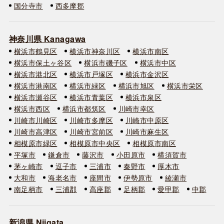
国分寺市
西多摩郡
神奈川県 Kanagawa
横浜市鶴見区
横浜市神奈川区
横浜市南区
横浜市保土ヶ谷区
横浜市磯子区
横浜市中区
横浜市港北区
横浜市戸塚区
横浜市金沢区
横浜市港南区
横浜市緑区
横浜市旭区
横浜市栄区
横浜市瀬谷区
横浜市青葉区
横浜市泉区
横浜市西区
横浜市都筑区
川崎市幸区
川崎市川崎区
川崎市多摩区
川崎市中原区
川崎市高津区
川崎市宮前区
川崎市麻生区
相模原市緑区
相模原市中央区
相模原市南区
平塚市
鎌倉市
藤沢市
小田原市
横須賀市
茅ヶ崎市
逗子市
三浦市
秦野市
厚木市
大和市
海老名市
座間市
伊勢原市
綾瀬市
南足柄市
三浦郡
高座郡
足柄郡
愛甲郡
中郡
新潟県 Niigata