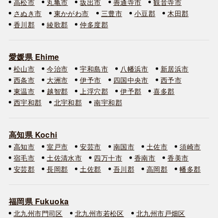
高松市
丸亀市
坂出市
善通寺市
観音寺市
さぬき市
東かがわ市
三豊市
小豆郡
木田郡
香川郡
綾歌郡
仲多度郡
愛媛県 Ehime
松山市
今治市
宇和島市
八幡浜市
新居浜市
西条市
大洲市
伊予市
四国中央市
西予市
東温市
越智郡
上浮穴郡
伊予郡
喜多郡
西宇和郡
北宇和郡
南宇和郡
高知県 Kochi
高知市
室戸市
安芸市
南国市
土佐市
須崎市
宿毛市
土佐清水市
四万十市
香南市
香美市
安芸郡
長岡郡
土佐郡
吾川郡
高岡郡
幡多郡
福岡県 Fukuoka
北九州市門司区
北九州市若松区
北九州市戸畑区