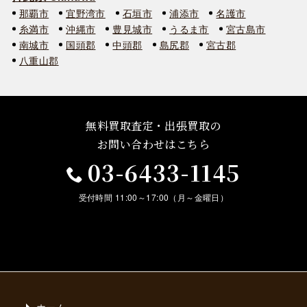
那覇市
宜野湾市
石垣市
浦添市
名護市
糸満市
沖縄市
豊見城市
うるま市
宮古島市
南城市
国頭郡
中頭郡
島尻郡
宮古郡
八重山郡
無料買取査定・出張買取の
お問い合わせはこちら
03-6433-1145
受付時間 11:00～17:00（月～金曜日）
ホーム