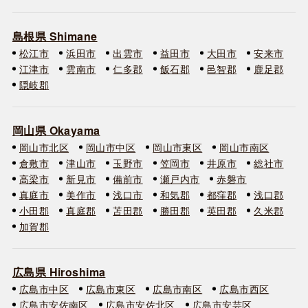
島根県 Shimane
松江市
浜田市
出雲市
益田市
大田市
安来市
江津市
雲南市
仁多郡
飯石郡
邑智郡
鹿足郡
隠岐郡
岡山県 Okayama
岡山市北区
岡山市中区
岡山市東区
岡山市南区
倉敷市
津山市
玉野市
笠岡市
井原市
総社市
高梁市
新見市
備前市
瀬戸内市
赤磐市
真庭市
美作市
浅口市
和気郡
都窪郡
浅口郡
小田郡
真庭郡
苫田郡
勝田郡
英田郡
久米郡
加賀郡
広島県 Hiroshima
広島市中区
広島市東区
広島市南区
広島市西区
広島市安佐南区
広島市安佐北区
広島市安芸区