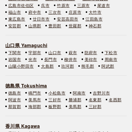
広島市佐伯区
呉市
竹原市
三原市
尾道市
福山市
府中市
三次市
庄原市
大竹市
東広島市
廿日市市
安芸高田市
江田島市
安芸郡
山県郡
豊田郡
世羅郡
神石郡
山口県 Yamaguchi
下関市
宇部市
山口市
萩市
防府市
下松市
岩国市
光市
長門市
柳井市
美祢市
周南市
山陽小野田市
大島郡
玖珂郡
熊毛郡
阿武郡
徳島県 Tokushima
徳島市
鳴門市
小松島市
阿南市
吉野川市
阿波市
美馬市
三好市
勝浦郡
名東郡
名西郡
那賀郡
海部郡
板野郡
美馬郡
三好郡
香川県 Kagawa