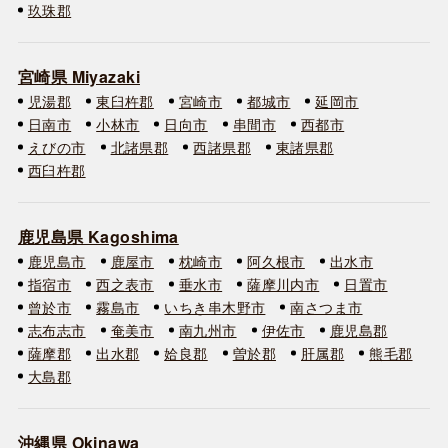
玖珠郡
宮崎県 Miyazaki
児湯郡
東臼杵郡
宮崎市
都城市
延岡市
日南市
小林市
日向市
串間市
西都市
えびの市
北諸県郡
西諸県郡
東諸県郡
西臼杵郡
鹿児島県 Kagoshima
鹿児島市
鹿屋市
枕崎市
阿久根市
出水市
指宿市
西之表市
垂水市
薩摩川内市
日置市
曾於市
霧島市
いちき串木野市
南さつま市
志布志市
奄美市
南九州市
伊佐市
鹿児島郡
薩摩郡
出水郡
姶良郡
曽於郡
肝属郡
熊毛郡
大島郡
沖縄県 Okinawa