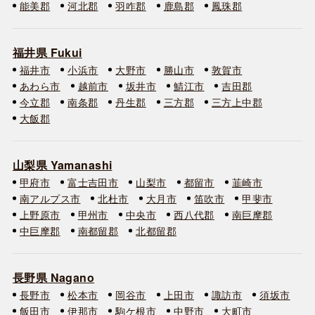
能美郡
河北郡
羽咋郡
鹿島郡
鳳珠郡
福井県 Fukui
福井市
小浜市
大野市
勝山市
敦賀市
あわら市
越前市
坂井市
鯖江市
吉田郡
今立郡
南条郡
丹生郡
三方郡
三方上中郡
大飯郡
山梨県 Yamanashi
甲府市
富士吉田市
山梨市
都留市
韮崎市
南アルプス市
北杜市
大月市
笛吹市
甲斐市
上野原市
甲州市
中央市
西八代郡
南巨摩郡
中巨摩郡
南都留郡
北都留郡
長野県 Nagano
長野市
松本市
岡谷市
上田市
諏訪市
須坂市
飯田市
伊那市
駒ケ根市
中野市
大町市