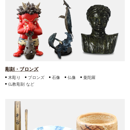
彫刻・ブロンズ
木彫り
ブロンズ
石像
仏像
曼陀羅
仏教彫刻