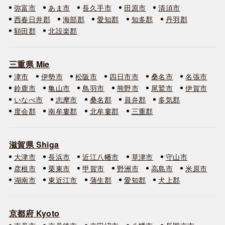
弥富市
あま市
長久手市
田原市
清須市
西春日井郡
海部郡
愛知郡
知多郡
丹羽郡
額田郡
北設楽郡
三重県 Mie
津市
伊勢市
松阪市
四日市市
桑名市
名張市
鈴鹿市
亀山市
鳥羽市
熊野市
尾鷲市
伊賀市
いなべ市
志摩市
桑名郡
員弁郡
多気郡
度会郡
南牟婁郡
北牟婁郡
三重郡
滋賀県 Shiga
大津市
長浜市
近江八幡市
草津市
守山市
彦根市
栗東市
甲賀市
野洲市
高島市
米原市
湖南市
東近江市
蒲生郡
愛知郡
犬上郡
京都府 Kyoto