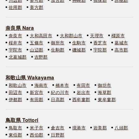
佐用郡
美方郡
奈良県 Nara
奈良市
大和高田市
大和郡山市
天理市
橿原市
桜井市
五條市
御所市
生駒市
香芝市
葛城市
宇陀市
山辺郡
生駒郡
磯城郡
宇陀郡
高市郡
北葛城郡
吉野郡
和歌山県 Wakayama
和歌山市
海南市
橋本市
有田市
御坊市
田辺市
新宮市
紀の川市
岩出市
海草郡
伊都郡
有田郡
日高郡
西牟婁郡
東牟婁郡
鳥取県 Tottori
鳥取市
米子市
倉吉市
境港市
岩美郡
八頭郡
東伯郡
西伯郡
日野郡