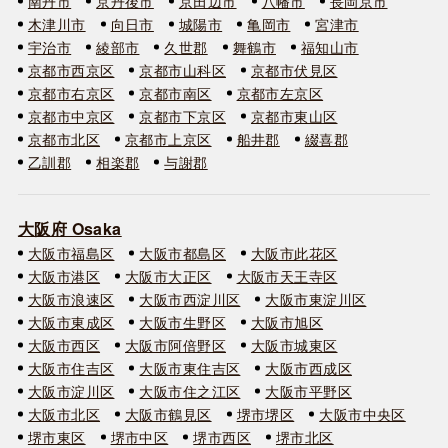
南丹市
京丹後市
京田辺市
八幡市
長岡京市
木津川市
向日市
城陽市
亀岡市
宮津市
宇治市
綾部市
久世郡
舞鶴市
福知山市
京都市西京区
京都市山科区
京都市伏見区
京都市右京区
京都市南区
京都市左京区
京都市中京区
京都市下京区
京都市東山区
京都市北区
京都市上京区
船井郡
綴喜郡
乙訓郡
相楽郡
与謝郡
大阪府 Osaka
大阪市福島区
大阪市都島区
大阪市此花区
大阪市港区
大阪市大正区
大阪市天王寺区
大阪市浪速区
大阪市西淀川区
大阪市東淀川区
大阪市東成区
大阪市生野区
大阪市旭区
大阪市西区
大阪市阿倍野区
大阪市城東区
大阪市住吉区
大阪市東住吉区
大阪市西成区
大阪市淀川区
大阪市住之江区
大阪市平野区
大阪市北区
大阪市鶴見区
堺市堺区
大阪市中央区
堺市東区
堺市中区
堺市西区
堺市北区