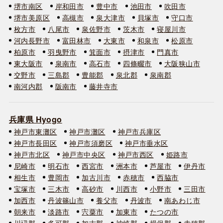
堺市南区
岸和田市
豊中市
池田市
吹田市
堺市美原区
高槻市
泉大津市
貝塚市
守口市
枚方市
八尾市
泉佐野市
茨木市
寝屋川市
河内長野市
富田林市
大東市
和泉市
松原市
柏原市
羽曳野市
箕面市
摂津市
門真市
東大阪市
泉南市
高石市
四條畷市
大阪狭山市
交野市
三島郡
豊能郡
泉北郡
泉南郡
南河内郡
阪南市
藤井寺市
兵庫県 Hyogo
神戸市東灘区
神戸市灘区
神戸市兵庫区
神戸市長田区
神戸市須磨区
神戸市垂水区
神戸市北区
神戸市中央区
神戸市西区
姫路市
尼崎市
明石市
西宮市
洲本市
芦屋市
伊丹市
相生市
豊岡市
加古川市
赤穂市
西脇市
宝塚市
三木市
高砂市
川西市
小野市
三田市
加西市
丹波篠山市
養父市
丹波市
南あわじ市
朝来市
淡路市
宍粟市
加東市
たつの市
川辺郡
多可郡
加古郡
神崎郡
揖保郡
赤穂郡