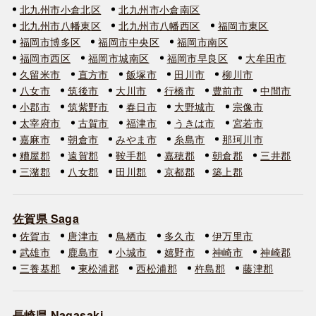
北九州市小倉北区
北九州市小倉南区
北九州市八幡東区
北九州市八幡西区
福岡市東区
福岡市博多区
福岡市中央区
福岡市南区
福岡市西区
福岡市城南区
福岡市早良区
大牟田市
久留米市
直方市
飯塚市
田川市
柳川市
八女市
筑後市
大川市
行橋市
豊前市
中間市
小郡市
筑紫野市
春日市
大野城市
宗像市
太宰府市
古賀市
福津市
うきは市
宮若市
嘉麻市
朝倉市
みやま市
糸島市
那珂川市
糟屋郡
遠賀郡
鞍手郡
嘉穂郡
朝倉郡
三井郡
三潴郡
八女郡
田川郡
京都郡
築上郡
佐賀県 Saga
佐賀市
唐津市
鳥栖市
多久市
伊万里市
武雄市
鹿島市
小城市
嬉野市
神崎市
神崎郡
三養基郡
東松浦郡
西松浦郡
杵島郡
藤津郡
長崎県 Nagasaki