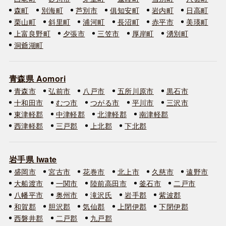
森町
別海町
芦別市
俱知安町
岩内町
日高町
栗山町
斜里町
浦河町
長沼町
赤平市
美瑛町
上富良野町
夕張市
三笠市
厚岸町
湧別町
洞爺湖町
青森県 Aomori
青森市
弘前市
八戸市
五所川原市
黒石市
十和田市
むつ市
つがる市
平川市
三沢市
東津軽郡
中津軽郡
北津軽郡
南津軽郡
西津軽郡
三戸郡
上北郡
下北郡
岩手県 Iwate
盛岡市
宮古市
花巻市
北上市
久慈市
遠野市
大船渡市
一関市
陸前高田市
釜石市
二戸市
八幡平市
奥州市
滝沢氏
岩手郡
紫波郡
和賀郡
胆沢郡
気仙郡
上閉伊郡
下閉伊郡
西磐井郡
二戸郡
九戸郡