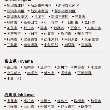
新潟市北区
新潟市中央区
新潟市江南区
新潟市南区
新潟市西区
新潟市西蒲区
新潟市秋葉区
長岡市
新潟市東区
三条市
柏崎市
新発田市
小千谷市
十日町市
見附市
加茂市
村上市
燕市
妙高市
五泉市
糸魚川市
阿賀野市
上越市
佐渡市
魚沼市
南魚沼市
胎内市
北蒲原郡
西蒲原郡
南蒲原郡
東蒲原郡
三島郡
南魚沼郡
中魚沼郡
刈羽郡
岩船郡
富山県 Toyama
富山市
高岡市
魚津市
滑川市
黒部市
氷見市
小矢部市
南砺市
射水市
砺波市
下新川郡
中新川郡
石川県 Ishikawa
七尾市
小松市
金沢市
輪島市
珠洲市
加賀市
羽咋市
白山市
かほく市
野々市市
能美市