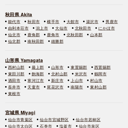
秋田県 Akita
能代市
秋田市
横手市
大館市
湯沢市
男鹿市
由利本荘市
潟上市
大仙市
北秋田市
にかほ市
仙北市
鹿角郡
鹿角市
北秋田郡
山本郡
仙北郡
南秋田郡
雄勝郡
山形県 Yamagata
西村山郡
最上郡
山形市
東置賜郡
西置賜郡
東田川郡
飽海郡
北村山郡
米沢市
鶴岡市
酒田市
寒河江市
新庄市
上山市
村山市
長井市
天童市
尾花沢市
南陽市
東村山郡
東根市
宮城県 Miyagi
仙台市青葉区
仙台市宮城野区
仙台市若林区
仙台市太白区
石巻市
塩釜市
仙台市泉区