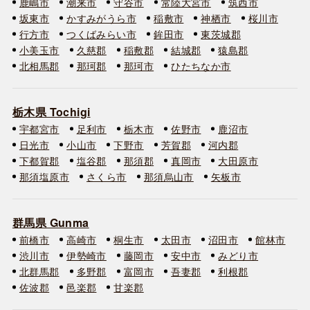
鹿嶋市
潮来市
守谷市
常陸大宮市
筑西市
坂東市
かすみがうら市
稲敷市
神栖市
桜川市
行方市
つくばみらい市
鉾田市
東茨城郡
小美玉市
久慈郡
稲敷郡
結城郡
猿島郡
北相馬郡
那珂郡
那珂市
ひたちなか市
栃木県 Tochigi
宇都宮市
足利市
栃木市
佐野市
鹿沼市
日光市
小山市
下野市
芳賀郡
河内郡
下都賀郡
塩谷郡
那須郡
真岡市
大田原市
那須塩原市
さくら市
那須烏山市
矢板市
群馬県 Gunma
前橋市
高崎市
桐生市
太田市
沼田市
館林市
渋川市
伊勢崎市
藤岡市
安中市
みどり市
北群馬郡
多野郡
富岡市
吾妻郡
利根郡
佐波郡
邑楽郡
甘楽郡