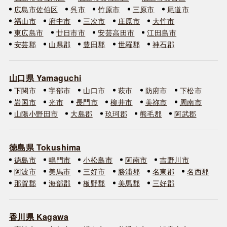
広島市佐伯区
呉市
竹原市
三原市
尾道市
福山市
府中市
三次市
庄原市
大竹市
東広島市
廿日市市
安芸高田市
江田島市
安芸郡
山県郡
豊田郡
世羅郡
神石郡
山口県 Yamaguchi
下関市
宇部市
山口市
萩市
防府市
下松市
岩国市
光市
長門市
柳井市
美祢市
周南市
山陽小野田市
大島郡
玖珂郡
熊毛郡
阿武郡
徳島県 Tokushima
徳島市
鳴門市
小松島市
阿南市
吉野川市
阿波市
美馬市
三好市
勝浦郡
名東郡
名西郡
那賀郡
海部郡
板野郡
美馬郡
三好郡
香川県 Kagawa