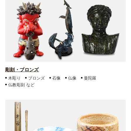
彫刻・ブロンズ
木彫り
ブロンズ
石像
仏像
曼陀羅
仏教彫刻