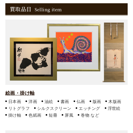
買取品目
Selling item
絵画・掛け軸
日本画
洋画
油絵
書画
仏画
版画
木版画
リトグラフ
シルクスクリーン
エッチング
浮世絵
掛け軸
色紙画
短冊
屏風
巻物