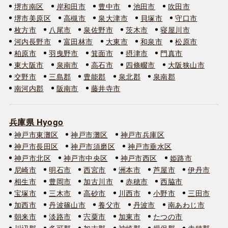
堺市南区
岸和田市
豊中市
池田市
吹田市
堺市美原区
高槻市
泉大津市
貝塚市
守口市
枚方市
八尾市
泉佐野市
茨木市
寝屋川市
河内長野市
富田林市
大東市
和泉市
松原市
柏原市
羽曳野市
箕面市
摂津市
門真市
東大阪市
泉南市
高石市
四條畷市
大阪狭山市
交野市
三島郡
豊能郡
泉北郡
泉南郡
南河内郡
阪南市
藤井寺市
兵庫県 Hyogo
神戸市東灘区
神戸市灘区
神戸市兵庫区
神戸市長田区
神戸市須磨区
神戸市垂水区
神戸市北区
神戸市中央区
神戸市西区
姫路市
尼崎市
明石市
西宮市
洲本市
芦屋市
伊丹市
相生市
豊岡市
加古川市
赤穂市
西脇市
宝塚市
三木市
高砂市
川西市
小野市
三田市
加西市
丹波篠山市
養父市
丹波市
南あわじ市
朝来市
淡路市
宍粟市
加東市
たつの市
川辺郡
多可郡
加古郡
神崎郡
揖保郡
赤穂郡