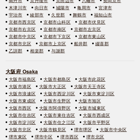
南丹市
京丹後市
京田辺市
八幡市
長岡京市
木津川市
向日市
城陽市
亀岡市
宮津市
宇治市
綾部市
久世郡
舞鶴市
福知山市
京都市西京区
京都市山科区
京都市伏見区
京都市右京区
京都市南区
京都市左京区
京都市中京区
京都市下京区
京都市東山区
京都市北区
京都市上京区
船井郡
綴喜郡
乙訓郡
相楽郡
与謝郡
大阪府 Osaka
大阪市福島区
大阪市都島区
大阪市此花区
大阪市港区
大阪市大正区
大阪市天王寺区
大阪市浪速区
大阪市西淀川区
大阪市東淀川区
大阪市東成区
大阪市生野区
大阪市旭区
大阪市西区
大阪市阿倍野区
大阪市城東区
大阪市住吉区
大阪市東住吉区
大阪市西成区
大阪市淀川区
大阪市住之江区
大阪市平野区
大阪市北区
大阪市鶴見区
堺市堺区
大阪市中央区
堺市東区
堺市中区
堺市西区
堺市北区