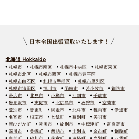
日本全国出張買取いたします！
北海道 Hokkaido
札幌市
札幌市南区
札幌市中央区
札幌市東区
札幌市北区
札幌市西区
札幌市豊平区
札幌市白石区
札幌市手稲区
札幌市厚別区
札幌市清田区
旭川市
函館市
苫小牧市
釧路市
帯広市
北見市
小樽市
江別市
千歳市
岩見沢市
恵庭市
北広島市
石狩市
室蘭市
登別市
音更町
網走市
北斗市
稚内市
伊達市
名寄市
根室市
七飯町
幕別町
美唄市
新ひだか町
滝川市
紋別市
中標津町
富良野市
深川市
美幌町
留萌市
士別市
余市町
釧路町
白老町
砂川市
芽室町
遠軽町
当別町
八雲町