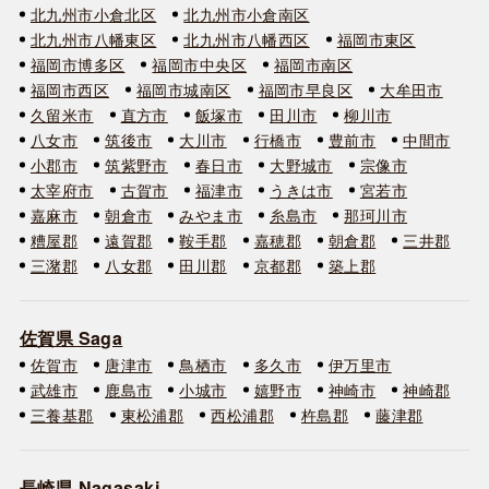
北九州市小倉北区
北九州市小倉南区
北九州市八幡東区
北九州市八幡西区
福岡市東区
福岡市博多区
福岡市中央区
福岡市南区
福岡市西区
福岡市城南区
福岡市早良区
大牟田市
久留米市
直方市
飯塚市
田川市
柳川市
八女市
筑後市
大川市
行橋市
豊前市
中間市
小郡市
筑紫野市
春日市
大野城市
宗像市
太宰府市
古賀市
福津市
うきは市
宮若市
嘉麻市
朝倉市
みやま市
糸島市
那珂川市
糟屋郡
遠賀郡
鞍手郡
嘉穂郡
朝倉郡
三井郡
三潴郡
八女郡
田川郡
京都郡
築上郡
佐賀県 Saga
佐賀市
唐津市
鳥栖市
多久市
伊万里市
武雄市
鹿島市
小城市
嬉野市
神崎市
神崎郡
三養基郡
東松浦郡
西松浦郡
杵島郡
藤津郡
長崎県 Nagasaki