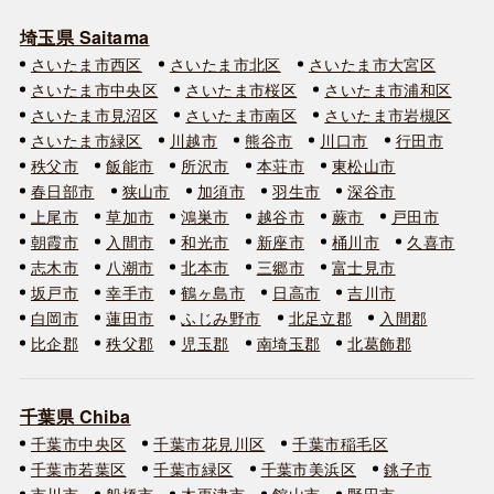
埼玉県 Saitama
さいたま市西区
さいたま市北区
さいたま市大宮区
さいたま市中央区
さいたま市桜区
さいたま市浦和区
さいたま市見沼区
さいたま市南区
さいたま市岩槻区
さいたま市緑区
川越市
熊谷市
川口市
行田市
秩父市
飯能市
所沢市
本荘市
東松山市
春日部市
狭山市
加須市
羽生市
深谷市
上尾市
草加市
鴻巣市
越谷市
蕨市
戸田市
朝霞市
入間市
和光市
新座市
桶川市
久喜市
志木市
八潮市
北本市
三郷市
富士見市
坂戸市
幸手市
鶴ヶ島市
日高市
吉川市
白岡市
蓮田市
ふじみ野市
北足立郡
入間郡
比企郡
秩父郡
児玉郡
南埼玉郡
北葛飾郡
千葉県 Chiba
千葉市中央区
千葉市花見川区
千葉市稲毛区
千葉市若葉区
千葉市緑区
千葉市美浜区
銚子市
市川市
船橋市
木更津市
館山市
野田市