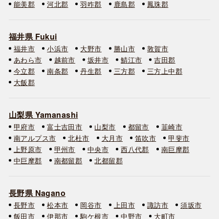
能美郡
河北郡
羽咋郡
鹿島郡
鳳珠郡
福井県 Fukui
福井市
小浜市
大野市
勝山市
敦賀市
あわら市
越前市
坂井市
鯖江市
吉田郡
今立郡
南条郡
丹生郡
三方郡
三方上中郡
大飯郡
山梨県 Yamanashi
甲府市
富士吉田市
山梨市
都留市
韮崎市
南アルプス市
北杜市
大月市
笛吹市
甲斐市
上野原市
甲州市
中央市
西八代郡
南巨摩郡
中巨摩郡
南都留郡
北都留郡
長野県 Nagano
長野市
松本市
岡谷市
上田市
諏訪市
須坂市
飯田市
伊那市
駒ケ根市
中野市
大町市