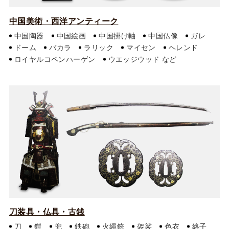
中国美術・西洋アンティーク
中国陶器
中国絵画
中国掛け軸
中国仏像
ガレ
ドーム
バカラ
ラリック
マイセン
ヘレンド
ロイヤルコペンハーゲン
ウエッジウッド
刀装具・仏具・古銭
刀
鎧
兜
鉄砲
火縄銃
袈裟
色衣
絡子