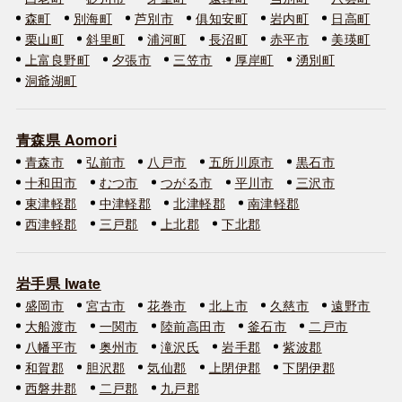
森町
別海町
芦別市
俱知安町
岩内町
日高町
栗山町
斜里町
浦河町
長沼町
赤平市
美瑛町
上富良野町
夕張市
三笠市
厚岸町
湧別町
洞爺湖町
青森県 Aomori
青森市
弘前市
八戸市
五所川原市
黒石市
十和田市
むつ市
つがる市
平川市
三沢市
東津軽郡
中津軽郡
北津軽郡
南津軽郡
西津軽郡
三戸郡
上北郡
下北郡
岩手県 Iwate
盛岡市
宮古市
花巻市
北上市
久慈市
遠野市
大船渡市
一関市
陸前高田市
釜石市
二戸市
八幡平市
奥州市
滝沢氏
岩手郡
紫波郡
和賀郡
胆沢郡
気仙郡
上閉伊郡
下閉伊郡
西磐井郡
二戸郡
九戸郡