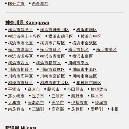
国分寺市
西多摩郡
神奈川県 Kanagawa
横浜市鶴見区
横浜市神奈川区
横浜市南区
横浜市保土ヶ谷区
横浜市磯子区
横浜市中区
横浜市港北区
横浜市戸塚区
横浜市金沢区
横浜市港南区
横浜市緑区
横浜市旭区
横浜市栄区
横浜市瀬谷区
横浜市青葉区
横浜市泉区
横浜市西区
横浜市都筑区
川崎市幸区
川崎市川崎区
川崎市多摩区
川崎市中原区
川崎市高津区
川崎市宮前区
川崎市麻生区
相模原市緑区
相模原市中央区
相模原市南区
平塚市
鎌倉市
藤沢市
小田原市
横須賀市
茅ヶ崎市
逗子市
三浦市
秦野市
厚木市
大和市
海老名市
座間市
伊勢原市
綾瀬市
南足柄市
三浦郡
高座郡
足柄郡
愛甲郡
中郡
新潟県 Niigata