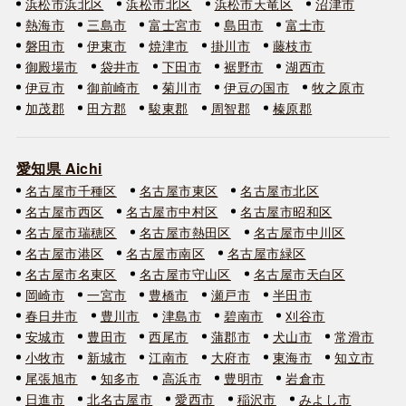
浜松市浜北区
浜松市北区
浜松市天竜区
沼津市
熱海市
三島市
富士宮市
島田市
富士市
磐田市
伊東市
焼津市
掛川市
藤枝市
御殿場市
袋井市
下田市
裾野市
湖西市
伊豆市
御前崎市
菊川市
伊豆の国市
牧之原市
加茂郡
田方郡
駿東郡
周智郡
榛原郡
愛知県 Aichi
名古屋市千種区
名古屋市東区
名古屋市北区
名古屋市西区
名古屋市中村区
名古屋市昭和区
名古屋市瑞穂区
名古屋市熱田区
名古屋市中川区
名古屋市港区
名古屋市南区
名古屋市緑区
名古屋市名東区
名古屋市守山区
名古屋市天白区
岡崎市
一宮市
豊橋市
瀬戸市
半田市
春日井市
豊川市
津島市
碧南市
刈谷市
安城市
豊田市
西尾市
蒲郡市
犬山市
常滑市
小牧市
新城市
江南市
大府市
東海市
知立市
尾張旭市
知多市
高浜市
豊明市
岩倉市
日進市
北名古屋市
愛西市
稲沢市
みよし市