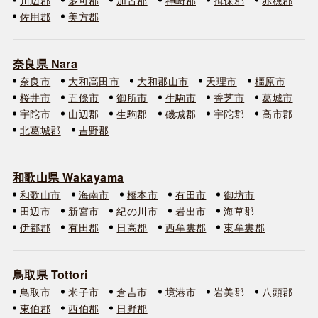
佐用郡
美方郡
奈良県 Nara
奈良市
大和高田市
大和郡山市
天理市
橿原市
桜井市
五條市
御所市
生駒市
香芝市
葛城市
宇陀市
山辺郡
生駒郡
磯城郡
宇陀郡
高市郡
北葛城郡
吉野郡
和歌山県 Wakayama
和歌山市
海南市
橋本市
有田市
御坊市
田辺市
新宮市
紀の川市
岩出市
海草郡
伊都郡
有田郡
日高郡
西牟婁郡
東牟婁郡
鳥取県 Tottori
鳥取市
米子市
倉吉市
境港市
岩美郡
八頭郡
東伯郡
西伯郡
日野郡