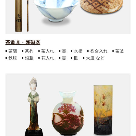
茶道具・陶磁器
茶碗
茶杓
茶入れ
棗
水指
香合入れ
茶釜
鉄瓶
銀瓶
花入れ
壺
皿
大皿