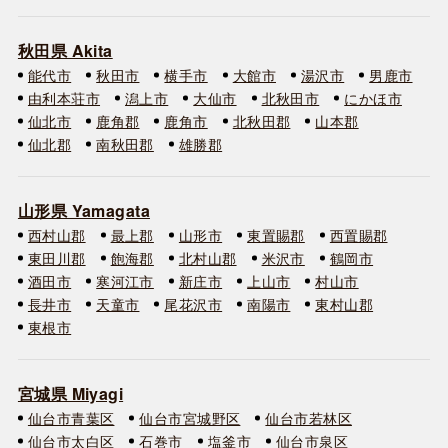
秋田県 Akita
能代市
秋田市
横手市
大館市
湯沢市
男鹿市
由利本荘市
潟上市
大仙市
北秋田市
にかほ市
仙北市
鹿角郡
鹿角市
北秋田郡
山本郡
仙北郡
南秋田郡
雄勝郡
山形県 Yamagata
西村山郡
最上郡
山形市
東置賜郡
西置賜郡
東田川郡
飽海郡
北村山郡
米沢市
鶴岡市
酒田市
寒河江市
新庄市
上山市
村山市
長井市
天童市
尾花沢市
南陽市
東村山郡
東根市
宮城県 Miyagi
仙台市青葉区
仙台市宮城野区
仙台市若林区
仙台市太白区
石巻市
塩釜市
仙台市泉区