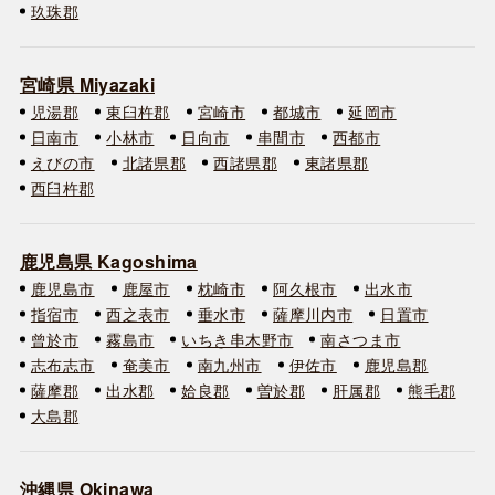
玖珠郡
宮崎県 Miyazaki
児湯郡
東臼杵郡
宮崎市
都城市
延岡市
日南市
小林市
日向市
串間市
西都市
えびの市
北諸県郡
西諸県郡
東諸県郡
西臼杵郡
鹿児島県 Kagoshima
鹿児島市
鹿屋市
枕崎市
阿久根市
出水市
指宿市
西之表市
垂水市
薩摩川内市
日置市
曾於市
霧島市
いちき串木野市
南さつま市
志布志市
奄美市
南九州市
伊佐市
鹿児島郡
薩摩郡
出水郡
姶良郡
曽於郡
肝属郡
熊毛郡
大島郡
沖縄県 Okinawa