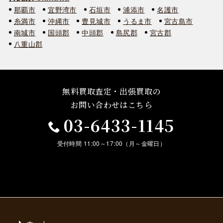
那覇市
宜野湾市
石垣市
浦添市
名護市
糸満市
沖縄市
豊見城市
うるま市
宮古島市
南城市
国頭郡
中頭郡
島尻郡
宮古郡
八重山郡
無料買取査定・出張買取の
お問い合わせはこちら
03-6433-1145
受付時間 11:00～17:00（月～金曜日）
ホーム