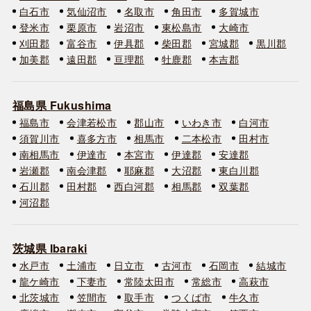
白石市
気仙沼市
名取市
角田市
多賀城市
登米市
栗原市
岩沼市
東松島市
大崎市
刈田郡
富谷市
伊具郡
柴田郡
宮城郡
黒川郡
加美郡
遠田郡
亘理郡
牡鹿郡
本吉郡
福島県 Fukushima
福島市
会津若松市
郡山市
いわき市
白河市
須賀川市
喜多方市
相馬市
二本松市
田村市
南相馬市
伊達市
本宮市
伊達郡
安達郡
岩瀬郡
南会津郡
耶麻郡
大沼郡
東白川郡
石川郡
田村郡
西白河郡
相馬郡
双葉郡
河沼郡
茨城県 Ibaraki
水戸市
土浦市
日立市
古河市
石岡市
結城市
龍ケ崎市
下妻市
常陸太田市
常総市
高萩市
北茨城市
笠間市
取手市
つくば市
牛久市