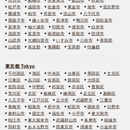
松戸市
成田市
佐倉市
東金市
旭市
習志野市
勝浦市
柏市
市原市
流山市
八千代市
我孫子市
鎌ヶ谷市
君津市
鴨川市
四街道市
富津市
袖ケ浦市
印西市
浦安市
白井市
茂原市
富里市
南房総市
香取市
匝瑳市
山武市
大網白里市
いすみ市
八街市
香取郡
山武郡
長生郡
夷隅郡
安房郡
印旛郡
東京都 Tokyo
千代田区
港区
中央区
台東区
墨田区
文京区
江東区
品川区
目黒区
新宿区
大田区
世田谷区
中野区
杉並区
渋谷区
豊島区
荒川区
北区
板橋区
練馬区
足立区
葛飾区
八王子市
江戸川区
立川市
武蔵野市
三鷹市
青梅市
昭島市
府中市
町田市
調布市
日野市
東村山市
国立市
福生市
小平市
東大和市
狛江市
東久留米市
武蔵村山市
多摩市
稲城市
羽村市
あきる野市
西東京市
清瀬市
小金井市