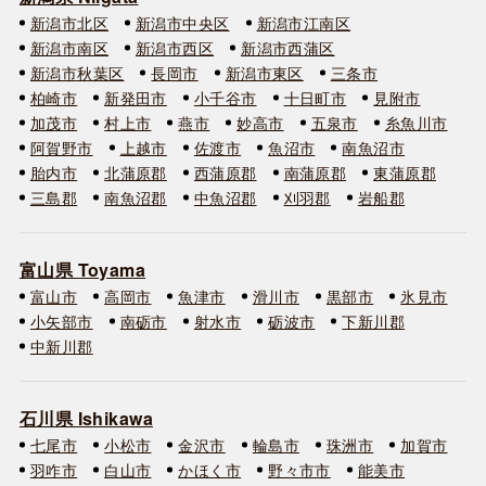
新潟市北区
新潟市中央区
新潟市江南区
新潟市南区
新潟市西区
新潟市西蒲区
新潟市秋葉区
長岡市
新潟市東区
三条市
柏崎市
新発田市
小千谷市
十日町市
見附市
加茂市
村上市
燕市
妙高市
五泉市
糸魚川市
阿賀野市
上越市
佐渡市
魚沼市
南魚沼市
胎内市
北蒲原郡
西蒲原郡
南蒲原郡
東蒲原郡
三島郡
南魚沼郡
中魚沼郡
刈羽郡
岩船郡
富山県 Toyama
富山市
高岡市
魚津市
滑川市
黒部市
氷見市
小矢部市
南砺市
射水市
砺波市
下新川郡
中新川郡
石川県 Ishikawa
七尾市
小松市
金沢市
輪島市
珠洲市
加賀市
羽咋市
白山市
かほく市
野々市市
能美市