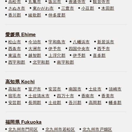
高松市
丸亀市
坂出市
善通寺市
観音寺市
さぬき市
東かがわ市
三豊市
小豆郡
木田郡
香川郡
綾歌郡
仲多度郡
愛媛県 Ehime
松山市
今治市
宇和島市
八幡浜市
新居浜市
西条市
大洲市
伊予市
四国中央市
西予市
東温市
越智郡
上浮穴郡
伊予郡
喜多郡
西宇和郡
北宇和郡
南宇和郡
高知県 Kochi
高知市
室戸市
安芸市
南国市
土佐市
須崎市
宿毛市
土佐清水市
四万十市
香南市
香美市
安芸郡
長岡郡
土佐郡
吾川郡
高岡郡
幡多郡
福岡県 Fukuoka
北九州市門司区
北九州市若松区
北九州市戸畑区