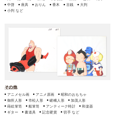
中啓
座具
おりん
香木
古銭
大判
小判
その他
アニメセル画
アニメ原画
昭和のおもちゃ
御所人形
市松人形
嵯峨人形
加茂人形
蒔絵箪笥
船箪笥
アンティーク時計
和楽器
ギター
書道具
記念硬貨
切手