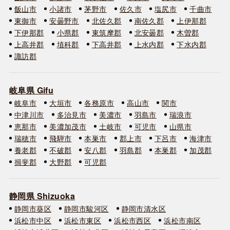
飯山市
小諸市
茅野市
佐久市
塩尻市
千曲市
東御市
安曇野市
北佐久郡
南佐久郡
上伊那郡
下伊那郡
小県郡
東筑摩郡
北安曇郡
木曽郡
上高井郡
埴科郡
下高井郡
上水内郡
下水内郡
諏訪郡
岐阜県 Gifu
岐阜市
大垣市
各務原市
高山市
関市
中津川市
多治見市
美濃市
羽島市
瑞浪市
恵那市
美濃加茂市
土岐市
可児市
山県市
瑞穂市
飛騨市
本巣市
郡上市
下呂市
海津市
養老郡
不破郡
安八郡
羽島郡
本巣郡
加茂郡
揖斐郡
大野郡
可児郡
静岡県 Shizuoka
静岡市葵区
静岡市駿河区
静岡市清水区
浜松市中区
浜松市東区
浜松市西区
浜松市南区