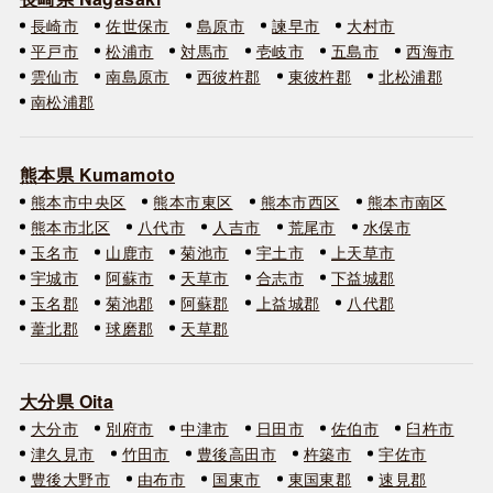
長崎市
佐世保市
島原市
諫早市
大村市
平戸市
松浦市
対馬市
壱岐市
五島市
西海市
雲仙市
南島原市
西彼杵郡
東彼杵郡
北松浦郡
南松浦郡
熊本県 Kumamoto
熊本市中央区
熊本市東区
熊本市西区
熊本市南区
熊本市北区
八代市
人吉市
荒尾市
水俣市
玉名市
山鹿市
菊池市
宇土市
上天草市
宇城市
阿蘇市
天草市
合志市
下益城郡
玉名郡
菊池郡
阿蘇郡
上益城郡
八代郡
葦北郡
球磨郡
天草郡
大分県 Oita
大分市
別府市
中津市
日田市
佐伯市
臼杵市
津久見市
竹田市
豊後高田市
杵築市
宇佐市
豊後大野市
由布市
国東市
東国東郡
速見郡