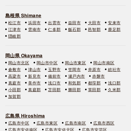
島根県 Shimane
松江市
浜田市
出雲市
益田市
大田市
安来市
江津市
雲南市
仁多郡
飯石郡
邑智郡
鹿足郡
隠岐郡
岡山県 Okayama
岡山市北区
岡山市中区
岡山市東区
岡山市南区
倉敷市
津山市
玉野市
笠岡市
井原市
総社市
高梁市
新見市
備前市
瀬戸内市
赤磐市
真庭市
美作市
浅口市
和気郡
都窪郡
浅口郡
小田郡
真庭郡
苫田郡
勝田郡
英田郡
久米郡
加賀郡
広島県 Hiroshima
広島市中区
広島市東区
広島市南区
広島市西区
広島市安佐南区
広島市安佐北区
広島市安芸区