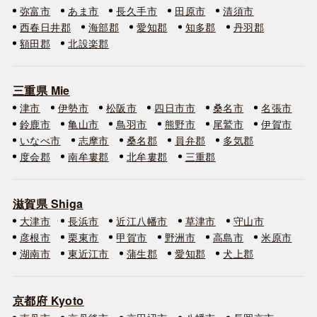
弥富市
あま市
長久手市
田原市
清須市
西春日井郡
海部郡
愛知郡
知多郡
丹羽郡
額田郡
北設楽郡
三重県 Mie
津市
伊勢市
松阪市
四日市市
桑名市
名張市
鈴鹿市
亀山市
鳥羽市
熊野市
尾鷲市
伊賀市
いなべ市
志摩市
桑名郡
員弁郡
多気郡
度会郡
南牟婁郡
北牟婁郡
三重郡
滋賀県 Shiga
大津市
長浜市
近江八幡市
草津市
守山市
彦根市
栗東市
甲賀市
野洲市
高島市
米原市
湖南市
東近江市
蒲生郡
愛知郡
犬上郡
京都府 Kyoto