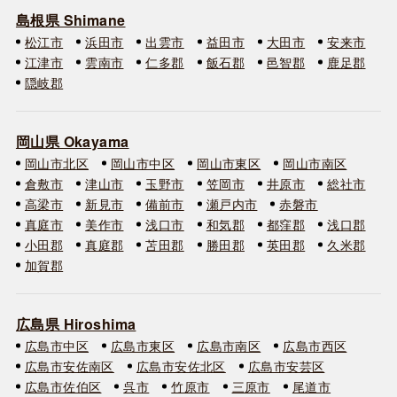
島根県 Shimane
松江市
浜田市
出雲市
益田市
大田市
安来市
江津市
雲南市
仁多郡
飯石郡
邑智郡
鹿足郡
隠岐郡
岡山県 Okayama
岡山市北区
岡山市中区
岡山市東区
岡山市南区
倉敷市
津山市
玉野市
笠岡市
井原市
総社市
高梁市
新見市
備前市
瀬戸内市
赤磐市
真庭市
美作市
浅口市
和気郡
都窪郡
浅口郡
小田郡
真庭郡
苫田郡
勝田郡
英田郡
久米郡
加賀郡
広島県 Hiroshima
広島市中区
広島市東区
広島市南区
広島市西区
広島市安佐南区
広島市安佐北区
広島市安芸区
広島市佐伯区
呉市
竹原市
三原市
尾道市