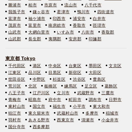
勝浦市
柏市
市原市
流山市
八千代市
我孫子市
鎌ヶ谷市
君津市
鴨川市
四街道市
富津市
袖ケ浦市
印西市
浦安市
白井市
茂原市
富里市
南房総市
香取市
匝瑳市
山武市
大網白里市
いすみ市
八街市
香取郡
山武郡
長生郡
夷隅郡
安房郡
印旛郡
東京都 Tokyo
千代田区
港区
中央区
台東区
墨田区
文京区
江東区
品川区
目黒区
新宿区
大田区
世田谷区
中野区
杉並区
渋谷区
豊島区
荒川区
北区
板橋区
練馬区
足立区
葛飾区
八王子市
江戸川区
立川市
武蔵野市
三鷹市
青梅市
昭島市
府中市
町田市
調布市
日野市
東村山市
国立市
福生市
小平市
東大和市
狛江市
東久留米市
武蔵村山市
多摩市
稲城市
羽村市
あきる野市
西東京市
清瀬市
小金井市
国分寺市
西多摩郡