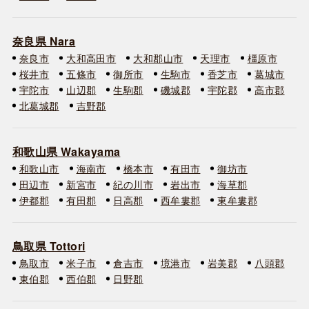
奈良県 Nara
奈良市
大和高田市
大和郡山市
天理市
橿原市
桜井市
五條市
御所市
生駒市
香芝市
葛城市
宇陀市
山辺郡
生駒郡
磯城郡
宇陀郡
高市郡
北葛城郡
吉野郡
和歌山県 Wakayama
和歌山市
海南市
橋本市
有田市
御坊市
田辺市
新宮市
紀の川市
岩出市
海草郡
伊都郡
有田郡
日高郡
西牟婁郡
東牟婁郡
鳥取県 Tottori
鳥取市
米子市
倉吉市
境港市
岩美郡
八頭郡
東伯郡
西伯郡
日野郡