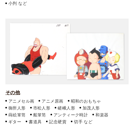
小判
その他
アニメセル画
アニメ原画
昭和のおもちゃ
御所人形
市松人形
嵯峨人形
加茂人形
蒔絵箪笥
船箪笥
アンティーク時計
和楽器
ギター
書道具
記念硬貨
切手