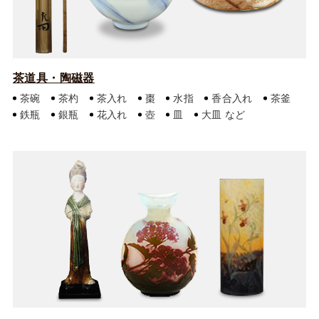
茶道具・陶磁器
茶碗
茶杓
茶入れ
棗
水指
香合入れ
茶釜
鉄瓶
銀瓶
花入れ
壺
皿
大皿