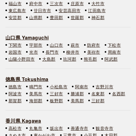
福山市
府中市
三次市
庄原市
大竹市
東広島市
廿日市市
安芸高田市
江田島市
安芸郡
山県郡
豊田郡
世羅郡
神石郡
山口県 Yamaguchi
下関市
宇部市
山口市
萩市
防府市
下松市
岩国市
光市
長門市
柳井市
美祢市
周南市
山陽小野田市
大島郡
玖珂郡
熊毛郡
阿武郡
徳島県 Tokushima
徳島市
鳴門市
小松島市
阿南市
吉野川市
阿波市
美馬市
三好市
勝浦郡
名東郡
名西郡
那賀郡
海部郡
板野郡
美馬郡
三好郡
香川県 Kagawa
高松市
丸亀市
坂出市
善通寺市
観音寺市
さぬき市
東かがわ市
三豊市
小豆郡
木田郡