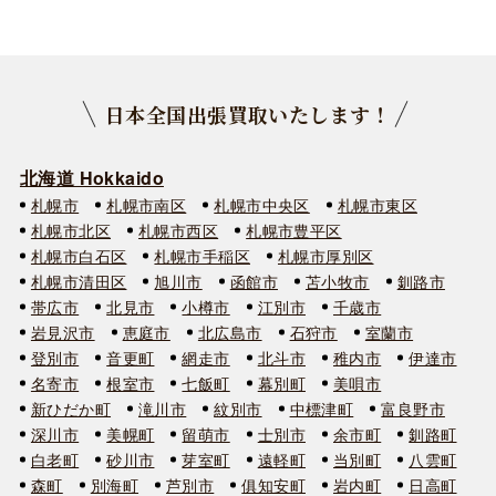
日本全国出張買取いたします！
北海道 Hokkaido
札幌市
札幌市南区
札幌市中央区
札幌市東区
札幌市北区
札幌市西区
札幌市豊平区
札幌市白石区
札幌市手稲区
札幌市厚別区
札幌市清田区
旭川市
函館市
苫小牧市
釧路市
帯広市
北見市
小樽市
江別市
千歳市
岩見沢市
恵庭市
北広島市
石狩市
室蘭市
登別市
音更町
網走市
北斗市
稚内市
伊達市
名寄市
根室市
七飯町
幕別町
美唄市
新ひだか町
滝川市
紋別市
中標津町
富良野市
深川市
美幌町
留萌市
士別市
余市町
釧路町
白老町
砂川市
芽室町
遠軽町
当別町
八雲町
森町
別海町
芦別市
俱知安町
岩内町
日高町