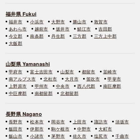
福井県 Fukui
福井市
小浜市
大野市
勝山市
敦賀市
あわら市
越前市
坂井市
鯖江市
吉田郡
今立郡
南条郡
丹生郡
三方郡
三方上中郡
大飯郡
山梨県 Yamanashi
甲府市
富士吉田市
山梨市
都留市
韮崎市
南アルプス市
北杜市
大月市
笛吹市
甲斐市
上野原市
甲州市
中央市
西八代郡
南巨摩郡
中巨摩郡
南都留郡
北都留郡
長野県 Nagano
長野市
松本市
岡谷市
上田市
諏訪市
須坂市
飯田市
伊那市
駒ケ根市
中野市
大町市
飯山市
小諸市
茅野市
佐久市
塩尻市
千曲市