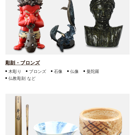
彫刻・ブロンズ
木彫り
ブロンズ
石像
仏像
曼陀羅
仏教彫刻