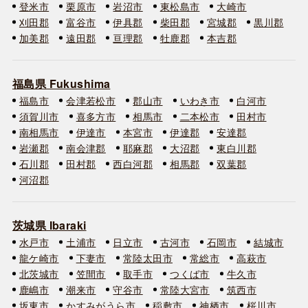
登米市
栗原市
岩沼市
東松島市
大崎市
刈田郡
富谷市
伊具郡
柴田郡
宮城郡
黒川郡
加美郡
遠田郡
亘理郡
牡鹿郡
本吉郡
福島県 Fukushima
福島市
会津若松市
郡山市
いわき市
白河市
須賀川市
喜多方市
相馬市
二本松市
田村市
南相馬市
伊達市
本宮市
伊達郡
安達郡
岩瀬郡
南会津郡
耶麻郡
大沼郡
東白川郡
石川郡
田村郡
西白河郡
相馬郡
双葉郡
河沼郡
茨城県 Ibaraki
水戸市
土浦市
日立市
古河市
石岡市
結城市
龍ケ崎市
下妻市
常陸太田市
常総市
高萩市
北茨城市
笠間市
取手市
つくば市
牛久市
鹿嶋市
潮来市
守谷市
常陸大宮市
筑西市
坂東市
かすみがうら市
稲敷市
神栖市
桜川市