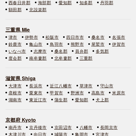
西春日井郡
海部郡
愛知郡
知多郡
丹羽郡
額田郡
北設楽郡
三重県 Mie
津市
伊勢市
松阪市
四日市市
桑名市
名張市
鈴鹿市
亀山市
鳥羽市
熊野市
尾鷲市
伊賀市
いなべ市
志摩市
桑名郡
員弁郡
多気郡
度会郡
南牟婁郡
北牟婁郡
三重郡
滋賀県 Shiga
大津市
長浜市
近江八幡市
草津市
守山市
彦根市
栗東市
甲賀市
野洲市
高島市
米原市
湖南市
東近江市
蒲生郡
愛知郡
犬上郡
京都府 Kyoto
南丹市
京丹後市
京田辺市
八幡市
長岡京市
木津川市
向日市
城陽市
亀岡市
宮津市