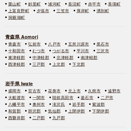
栗山町
斜里町
浦河町
長沼町
赤平市
美瑛町
上富良野町
夕張市
三笠市
厚岸町
湧別町
洞爺湖町
青森県 Aomori
青森市
弘前市
八戸市
五所川原市
黒石市
十和田市
むつ市
つがる市
平川市
三沢市
東津軽郡
中津軽郡
北津軽郡
南津軽郡
西津軽郡
三戸郡
上北郡
下北郡
岩手県 Iwate
盛岡市
宮古市
花巻市
北上市
久慈市
遠野市
大船渡市
一関市
陸前高田市
釜石市
二戸市
八幡平市
奥州市
滝沢氏
岩手郡
紫波郡
和賀郡
胆沢郡
気仙郡
上閉伊郡
下閉伊郡
西磐井郡
二戸郡
九戸郡