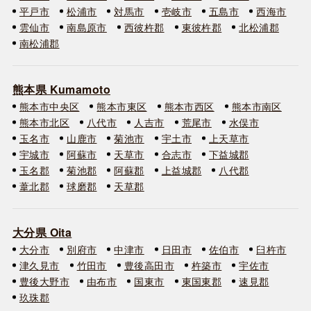
平戸市
松浦市
対馬市
壱岐市
五島市
西海市
雲仙市
南島原市
西彼杵郡
東彼杵郡
北松浦郡
南松浦郡
熊本県 Kumamoto
熊本市中央区
熊本市東区
熊本市西区
熊本市南区
熊本市北区
八代市
人吉市
荒尾市
水俣市
玉名市
山鹿市
菊池市
宇土市
上天草市
宇城市
阿蘇市
天草市
合志市
下益城郡
玉名郡
菊池郡
阿蘇郡
上益城郡
八代郡
葦北郡
球磨郡
天草郡
大分県 Oita
大分市
別府市
中津市
日田市
佐伯市
臼杵市
津久見市
竹田市
豊後高田市
杵築市
宇佐市
豊後大野市
由布市
国東市
東国東郡
速見郡
玖珠郡