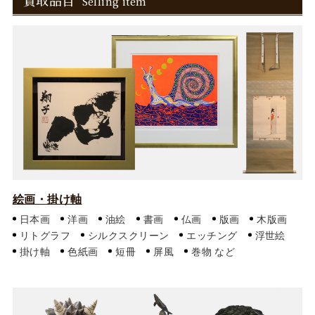
買取品目
Selling item
絵画・掛け軸
日本画
洋画
油絵
書画
仏画
版画
木版画
リトグラフ
シルクスクリーン
エッチング
浮世絵
掛け軸
色紙画
短冊
屏風
巻物