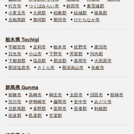
行方市
つくばみらい市
鉾田市
東茨城郡
小美玉市
久慈郡
稲敷郡
結城郡
猿島郡
北相馬郡
那珂郡
那珂市
ひたちなか市
栃木県 Tochigi
宇都宮市
足利市
栃木市
佐野市
鹿沼市
日光市
小山市
下野市
芳賀郡
河内郡
下都賀郡
塩谷郡
那須郡
真岡市
大田原市
那須塩原市
さくら市
那須烏山市
矢板市
群馬県 Gunma
前橋市
高崎市
桐生市
太田市
沼田市
館林市
渋川市
伊勢崎市
藤岡市
安中市
みどり市
北群馬郡
多野郡
富岡市
吾妻郡
利根郡
佐波郡
邑楽郡
甘楽郡