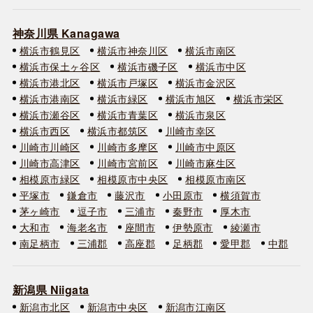
神奈川県 Kanagawa
横浜市鶴見区
横浜市神奈川区
横浜市南区
横浜市保土ヶ谷区
横浜市磯子区
横浜市中区
横浜市港北区
横浜市戸塚区
横浜市金沢区
横浜市港南区
横浜市緑区
横浜市旭区
横浜市栄区
横浜市瀬谷区
横浜市青葉区
横浜市泉区
横浜市西区
横浜市都筑区
川崎市幸区
川崎市川崎区
川崎市多摩区
川崎市中原区
川崎市高津区
川崎市宮前区
川崎市麻生区
相模原市緑区
相模原市中央区
相模原市南区
平塚市
鎌倉市
藤沢市
小田原市
横須賀市
茅ヶ崎市
逗子市
三浦市
秦野市
厚木市
大和市
海老名市
座間市
伊勢原市
綾瀬市
南足柄市
三浦郡
高座郡
足柄郡
愛甲郡
中郡
新潟県 Niigata
新潟市北区
新潟市中央区
新潟市江南区