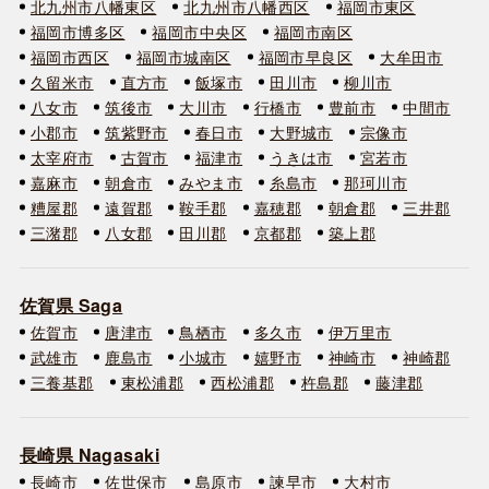
北九州市八幡東区
北九州市八幡西区
福岡市東区
福岡市博多区
福岡市中央区
福岡市南区
福岡市西区
福岡市城南区
福岡市早良区
大牟田市
久留米市
直方市
飯塚市
田川市
柳川市
八女市
筑後市
大川市
行橋市
豊前市
中間市
小郡市
筑紫野市
春日市
大野城市
宗像市
太宰府市
古賀市
福津市
うきは市
宮若市
嘉麻市
朝倉市
みやま市
糸島市
那珂川市
糟屋郡
遠賀郡
鞍手郡
嘉穂郡
朝倉郡
三井郡
三潴郡
八女郡
田川郡
京都郡
築上郡
佐賀県 Saga
佐賀市
唐津市
鳥栖市
多久市
伊万里市
武雄市
鹿島市
小城市
嬉野市
神崎市
神崎郡
三養基郡
東松浦郡
西松浦郡
杵島郡
藤津郡
長崎県 Nagasaki
長崎市
佐世保市
島原市
諫早市
大村市