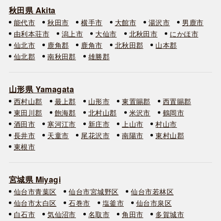
秋田県 Akita
能代市
秋田市
横手市
大館市
湯沢市
男鹿市
由利本荘市
潟上市
大仙市
北秋田市
にかほ市
仙北市
鹿角郡
鹿角市
北秋田郡
山本郡
仙北郡
南秋田郡
雄勝郡
山形県 Yamagata
西村山郡
最上郡
山形市
東置賜郡
西置賜郡
東田川郡
飽海郡
北村山郡
米沢市
鶴岡市
酒田市
寒河江市
新庄市
上山市
村山市
長井市
天童市
尾花沢市
南陽市
東村山郡
東根市
宮城県 Miyagi
仙台市青葉区
仙台市宮城野区
仙台市若林区
仙台市太白区
石巻市
塩釜市
仙台市泉区
白石市
気仙沼市
名取市
角田市
多賀城市