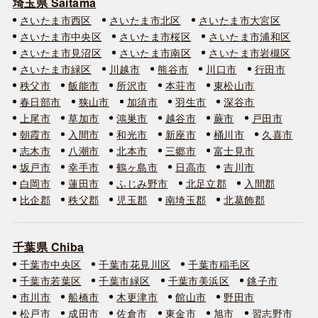
埼玉県 Saitama
さいたま市西区
さいたま市北区
さいたま市大宮区
さいたま市中央区
さいたま市桜区
さいたま市浦和区
さいたま市見沼区
さいたま市南区
さいたま市岩槻区
さいたま市緑区
川越市
熊谷市
川口市
行田市
秩父市
飯能市
所沢市
本荘市
東松山市
春日部市
狭山市
加須市
羽生市
深谷市
上尾市
草加市
鴻巣市
越谷市
蕨市
戸田市
朝霞市
入間市
和光市
新座市
桶川市
久喜市
志木市
八潮市
北本市
三郷市
富士見市
坂戸市
幸手市
鶴ヶ島市
日高市
吉川市
白岡市
蓮田市
ふじみ野市
北足立郡
入間郡
比企郡
秩父郡
児玉郡
南埼玉郡
北葛飾郡
千葉県 Chiba
千葉市中央区
千葉市花見川区
千葉市稲毛区
千葉市若葉区
千葉市緑区
千葉市美浜区
銚子市
市川市
船橋市
木更津市
館山市
野田市
松戸市
成田市
佐倉市
東金市
旭市
習志野市