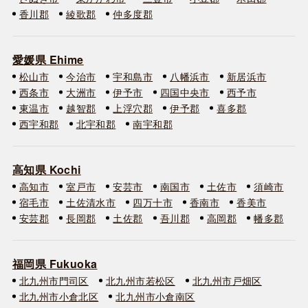
香川郡
綾歌郡
仲多度郡
愛媛県 Ehime
松山市
今治市
宇和島市
八幡浜市
新居浜市
西条市
大洲市
伊予市
四国中央市
西予市
東温市
越智郡
上浮穴郡
伊予郡
喜多郡
西宇和郡
北宇和郡
南宇和郡
高知県 Kochi
高知市
室戸市
安芸市
南国市
土佐市
須崎市
宿毛市
土佐清水市
四万十市
香南市
香美市
安芸郡
長岡郡
土佐郡
吾川郡
高岡郡
幡多郡
福岡県 Fukuoka
北九州市門司区
北九州市若松区
北九州市戸畑区
北九州市小倉北区
北九州市小倉南区