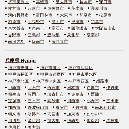
堺市美原区
高槻市
泉大津市
貝塚市
守口市
枚方市
八尾市
泉佐野市
茨木市
寝屋川市
河内長野市
富田林市
大東市
和泉市
松原市
柏原市
羽曳野市
箕面市
摂津市
門真市
東大阪市
泉南市
高石市
四條畷市
大阪狭山市
交野市
三島郡
豊能郡
泉北郡
泉南郡
南河内郡
阪南市
藤井寺市
兵庫県 Hyogo
神戸市東灘区
神戸市灘区
神戸市兵庫区
神戸市長田区
神戸市須磨区
神戸市垂水区
神戸市北区
神戸市中央区
神戸市西区
姫路市
尼崎市
明石市
西宮市
洲本市
芦屋市
伊丹市
相生市
豊岡市
加古川市
赤穂市
西脇市
宝塚市
三木市
高砂市
川西市
小野市
三田市
加西市
丹波篠山市
養父市
丹波市
南あわじ市
朝来市
淡路市
宍粟市
加東市
たつの市
川辺郡
多可郡
加古郡
神崎郡
揖保郡
赤穂郡
佐用郡
美方郡