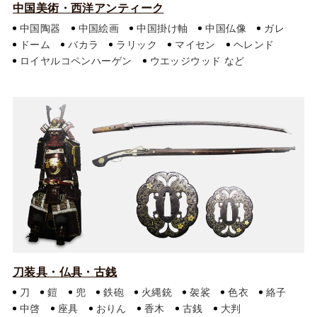
中国美術・西洋アンティーク
中国陶器
中国絵画
中国掛け軸
中国仏像
ガレ
ドーム
バカラ
ラリック
マイセン
ヘレンド
ロイヤルコペンハーゲン
ウエッジウッド
刀装具・仏具・古銭
刀
鎧
兜
鉄砲
火縄銃
袈裟
色衣
絡子
中啓
座具
おりん
香木
古銭
大判