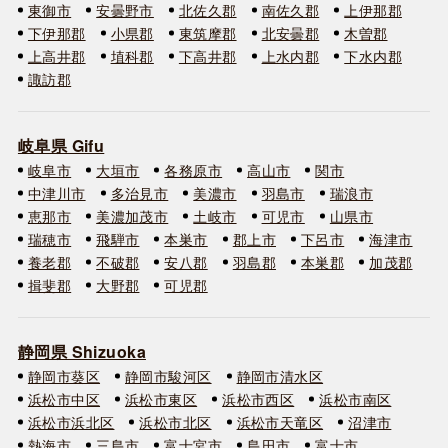
東御市
安曇野市
北佐久郡
南佐久郡
上伊那郡
下伊那郡
小県郡
東筑摩郡
北安曇郡
木曽郡
上高井郡
埴科郡
下高井郡
上水内郡
下水内郡
諏訪郡
岐阜県 Gifu
岐阜市
大垣市
各務原市
高山市
関市
中津川市
多治見市
美濃市
羽島市
瑞浪市
恵那市
美濃加茂市
土岐市
可児市
山県市
瑞穂市
飛騨市
本巣市
郡上市
下呂市
海津市
養老郡
不破郡
安八郡
羽島郡
本巣郡
加茂郡
揖斐郡
大野郡
可児郡
静岡県 Shizuoka
静岡市葵区
静岡市駿河区
静岡市清水区
浜松市中区
浜松市東区
浜松市西区
浜松市南区
浜松市浜北区
浜松市北区
浜松市天竜区
沼津市
熱海市
三島市
富士宮市
島田市
富士市