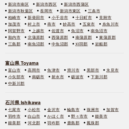
新潟市南区
新潟市西区
新潟市西蒲区
新潟市秋葉区
長岡市
新潟市東区
三条市
柏崎市
新発田市
小千谷市
十日町市
見附市
加茂市
村上市
燕市
妙高市
五泉市
糸魚川市
阿賀野市
上越市
佐渡市
魚沼市
南魚沼市
胎内市
北蒲原郡
西蒲原郡
南蒲原郡
東蒲原郡
三島郡
南魚沼郡
中魚沼郡
刈羽郡
岩船郡
富山県 Toyama
富山市
高岡市
魚津市
滑川市
黒部市
氷見市
小矢部市
南砺市
射水市
砺波市
下新川郡
中新川郡
石川県 Ishikawa
七尾市
小松市
金沢市
輪島市
珠洲市
加賀市
羽咋市
白山市
かほく市
野々市市
能美市
能美郡
河北郡
羽咋郡
鹿島郡
鳳珠郡