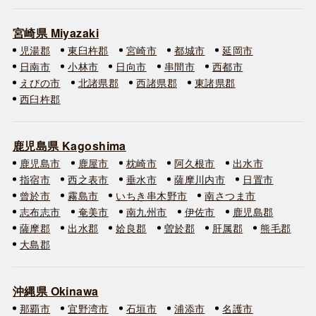
宮崎県 Miyazaki
児湯郡
東臼杵郡
宮崎市
都城市
延岡市
日南市
小林市
日向市
串間市
西都市
えびの市
北諸県郡
西諸県郡
東諸県郡
西臼杵郡
鹿児島県 Kagoshima
鹿児島市
鹿屋市
枕崎市
阿久根市
出水市
指宿市
西之表市
垂水市
薩摩川内市
日置市
曾於市
霧島市
いちき串木野市
南さつま市
志布志市
奄美市
南九州市
伊佐市
鹿児島郡
薩摩郡
出水郡
姶良郡
曽於郡
肝属郡
熊毛郡
大島郡
沖縄県 Okinawa
那覇市
宜野湾市
石垣市
浦添市
名護市