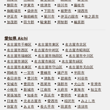
磐田市
伊東市
焼津市
掛川市
藤枝市
御殿場市
袋井市
下田市
裾野市
湖西市
伊豆市
御前崎市
菊川市
伊豆の国市
牧之原市
加茂郡
田方郡
駿東郡
周智郡
榛原郡
愛知県 Aichi
名古屋市千種区
名古屋市東区
名古屋市北区
名古屋市西区
名古屋市中村区
名古屋市昭和区
名古屋市瑞穂区
名古屋市熱田区
名古屋市中川区
名古屋市港区
名古屋市南区
名古屋市緑区
名古屋市名東区
名古屋市守山区
名古屋市天白区
岡崎市
一宮市
豊橋市
瀬戸市
半田市
春日井市
豊川市
津島市
碧南市
刈谷市
安城市
豊田市
西尾市
蒲郡市
犬山市
常滑市
小牧市
新城市
江南市
大府市
東海市
知立市
尾張旭市
知多市
高浜市
豊明市
岩倉市
日進市
北名古屋市
愛西市
稲沢市
みよし市
弥富市
あま市
長久手市
田原市
清須市