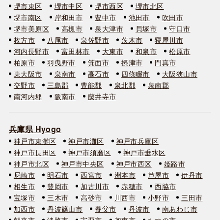
堺市東区
堺市中区
堺市西区
堺市北区
堺市南区
岸和田市
豊中市
池田市
吹田市
堺市美原区
高槻市
泉大津市
貝塚市
守口市
枚方市
八尾市
泉佐野市
茨木市
寝屋川市
河内長野市
富田林市
大東市
和泉市
松原市
柏原市
羽曳野市
箕面市
摂津市
門真市
東大阪市
泉南市
高石市
四條畷市
大阪狭山市
交野市
三島郡
豊能郡
泉北郡
泉南郡
南河内郡
阪南市
藤井寺市
兵庫県 Hyogo
神戸市東灘区
神戸市灘区
神戸市兵庫区
神戸市長田区
神戸市須磨区
神戸市垂水区
神戸市北区
神戸市中央区
神戸市西区
姫路市
尼崎市
明石市
西宮市
洲本市
芦屋市
伊丹市
相生市
豊岡市
加古川市
赤穂市
西脇市
宝塚市
三木市
高砂市
川西市
小野市
三田市
加西市
丹波篠山市
養父市
丹波市
南あわじ市
朝来市
淡路市
宍粟市
加東市
たつの市