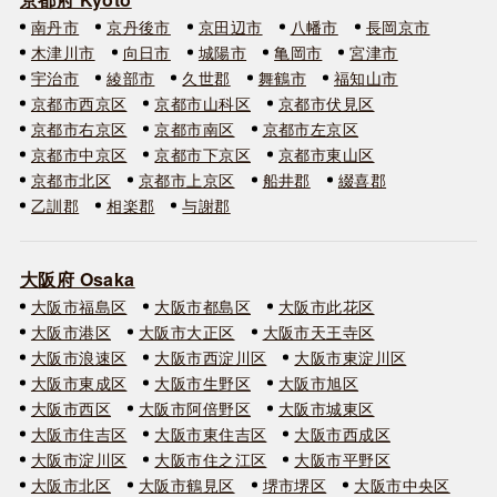
南丹市
京丹後市
京田辺市
八幡市
長岡京市
木津川市
向日市
城陽市
亀岡市
宮津市
宇治市
綾部市
久世郡
舞鶴市
福知山市
京都市西京区
京都市山科区
京都市伏見区
京都市右京区
京都市南区
京都市左京区
京都市中京区
京都市下京区
京都市東山区
京都市北区
京都市上京区
船井郡
綴喜郡
乙訓郡
相楽郡
与謝郡
大阪府 Osaka
大阪市福島区
大阪市都島区
大阪市此花区
大阪市港区
大阪市大正区
大阪市天王寺区
大阪市浪速区
大阪市西淀川区
大阪市東淀川区
大阪市東成区
大阪市生野区
大阪市旭区
大阪市西区
大阪市阿倍野区
大阪市城東区
大阪市住吉区
大阪市東住吉区
大阪市西成区
大阪市淀川区
大阪市住之江区
大阪市平野区
大阪市北区
大阪市鶴見区
堺市堺区
大阪市中央区