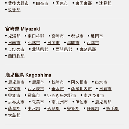
豊後大野市
由布市
国東市
東国東郡
速見郡
玖珠郡
宮崎県 Miyazaki
児湯郡
東臼杵郡
宮崎市
都城市
延岡市
日南市
小林市
日向市
串間市
西都市
えびの市
北諸県郡
西諸県郡
東諸県郡
西臼杵郡
鹿児島県 Kagoshima
鹿児島市
鹿屋市
枕崎市
阿久根市
出水市
指宿市
西之表市
垂水市
薩摩川内市
日置市
曾於市
霧島市
いちき串木野市
南さつま市
志布志市
奄美市
南九州市
伊佐市
鹿児島郡
薩摩郡
出水郡
姶良郡
曽於郡
肝属郡
熊毛郡
大島郡