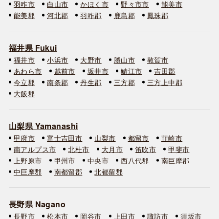
羽咋市
白山市
かほく市
野々市市
能美市
能美郡
河北郡
羽咋郡
鹿島郡
鳳珠郡
福井県 Fukui
福井市
小浜市
大野市
勝山市
敦賀市
あわら市
越前市
坂井市
鯖江市
吉田郡
今立郡
南条郡
丹生郡
三方郡
三方上中郡
大飯郡
山梨県 Yamanashi
甲府市
富士吉田市
山梨市
都留市
韮崎市
南アルプス市
北杜市
大月市
笛吹市
甲斐市
上野原市
甲州市
中央市
西八代郡
南巨摩郡
中巨摩郡
南都留郡
北都留郡
長野県 Nagano
長野市
松本市
岡谷市
上田市
諏訪市
須坂市