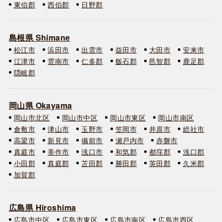
東伯郡
西伯郡
日野郡
島根県 Shimane
松江市
浜田市
出雲市
益田市
大田市
安来市
江津市
雲南市
仁多郡
飯石郡
邑智郡
鹿足郡
隠岐郡
岡山県 Okayama
岡山市北区
岡山市中区
岡山市東区
岡山市南区
倉敷市
津山市
玉野市
笠岡市
井原市
総社市
高梁市
新見市
備前市
瀬戸内市
赤磐市
真庭市
美作市
浅口市
和気郡
都窪郡
浅口郡
小田郡
真庭郡
苫田郡
勝田郡
英田郡
久米郡
加賀郡
広島県 Hiroshima
広島市中区
広島市東区
広島市南区
広島市西区