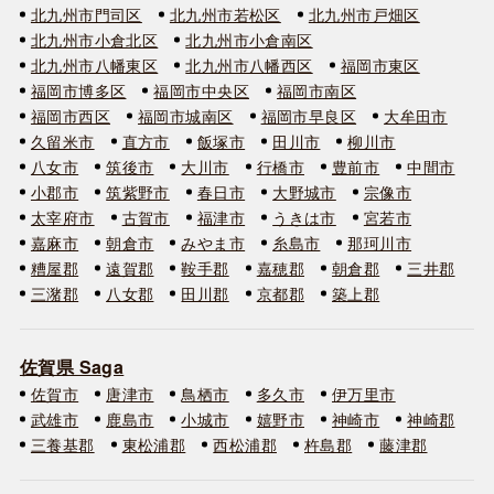
北九州市門司区
北九州市若松区
北九州市戸畑区
北九州市小倉北区
北九州市小倉南区
北九州市八幡東区
北九州市八幡西区
福岡市東区
福岡市博多区
福岡市中央区
福岡市南区
福岡市西区
福岡市城南区
福岡市早良区
大牟田市
久留米市
直方市
飯塚市
田川市
柳川市
八女市
筑後市
大川市
行橋市
豊前市
中間市
小郡市
筑紫野市
春日市
大野城市
宗像市
太宰府市
古賀市
福津市
うきは市
宮若市
嘉麻市
朝倉市
みやま市
糸島市
那珂川市
糟屋郡
遠賀郡
鞍手郡
嘉穂郡
朝倉郡
三井郡
三潴郡
八女郡
田川郡
京都郡
築上郡
佐賀県 Saga
佐賀市
唐津市
鳥栖市
多久市
伊万里市
武雄市
鹿島市
小城市
嬉野市
神崎市
神崎郡
三養基郡
東松浦郡
西松浦郡
杵島郡
藤津郡