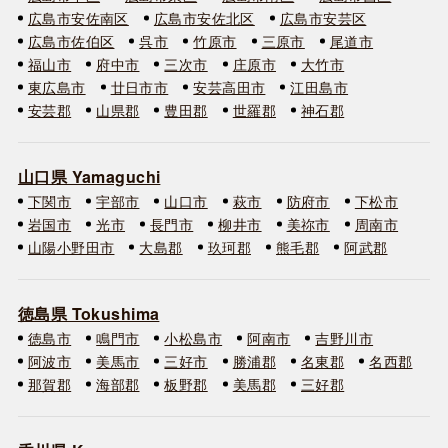
広島市安佐南区
広島市安佐北区
広島市安芸区
広島市佐伯区
呉市
竹原市
三原市
尾道市
福山市
府中市
三次市
庄原市
大竹市
東広島市
廿日市市
安芸高田市
江田島市
安芸郡
山県郡
豊田郡
世羅郡
神石郡
山口県 Yamaguchi
下関市
宇部市
山口市
萩市
防府市
下松市
岩国市
光市
長門市
柳井市
美祢市
周南市
山陽小野田市
大島郡
玖珂郡
熊毛郡
阿武郡
徳島県 Tokushima
徳島市
鳴門市
小松島市
阿南市
吉野川市
阿波市
美馬市
三好市
勝浦郡
名東郡
名西郡
那賀郡
海部郡
板野郡
美馬郡
三好郡