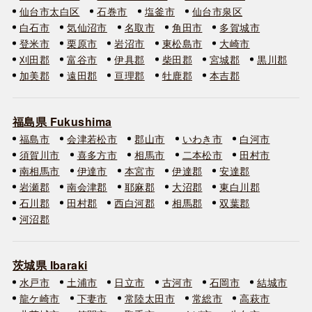
仙台市太白区
石巻市
塩釜市
仙台市泉区
白石市
気仙沼市
名取市
角田市
多賀城市
登米市
栗原市
岩沼市
東松島市
大崎市
刈田郡
富谷市
伊具郡
柴田郡
宮城郡
黒川郡
加美郡
遠田郡
亘理郡
牡鹿郡
本吉郡
福島県 Fukushima
福島市
会津若松市
郡山市
いわき市
白河市
須賀川市
喜多方市
相馬市
二本松市
田村市
南相馬市
伊達市
本宮市
伊達郡
安達郡
岩瀬郡
南会津郡
耶麻郡
大沼郡
東白川郡
石川郡
田村郡
西白河郡
相馬郡
双葉郡
河沼郡
茨城県 Ibaraki
水戸市
土浦市
日立市
古河市
石岡市
結城市
龍ケ崎市
下妻市
常陸太田市
常総市
高萩市