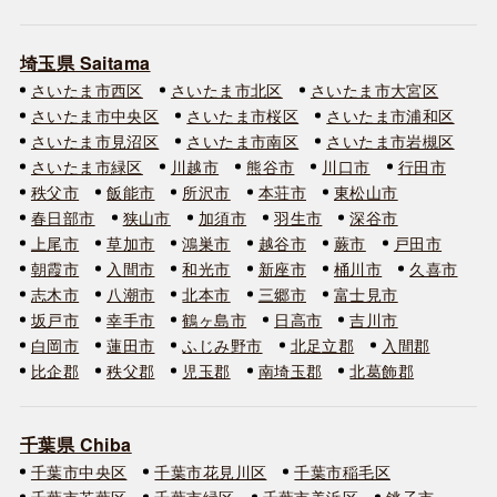
埼玉県 Saitama
さいたま市西区
さいたま市北区
さいたま市大宮区
さいたま市中央区
さいたま市桜区
さいたま市浦和区
さいたま市見沼区
さいたま市南区
さいたま市岩槻区
さいたま市緑区
川越市
熊谷市
川口市
行田市
秩父市
飯能市
所沢市
本荘市
東松山市
春日部市
狭山市
加須市
羽生市
深谷市
上尾市
草加市
鴻巣市
越谷市
蕨市
戸田市
朝霞市
入間市
和光市
新座市
桶川市
久喜市
志木市
八潮市
北本市
三郷市
富士見市
坂戸市
幸手市
鶴ヶ島市
日高市
吉川市
白岡市
蓮田市
ふじみ野市
北足立郡
入間郡
比企郡
秩父郡
児玉郡
南埼玉郡
北葛飾郡
千葉県 Chiba
千葉市中央区
千葉市花見川区
千葉市稲毛区
千葉市若葉区
千葉市緑区
千葉市美浜区
銚子市