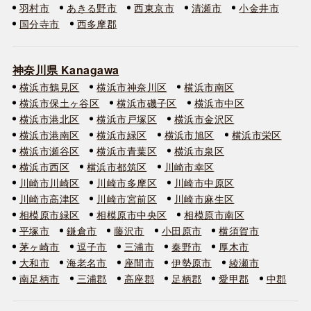
羽村市
あきる野市
西東京市
清瀬市
小金井市
国分寺市
西多摩郡
神奈川県 Kanagawa
横浜市鶴見区
横浜市神奈川区
横浜市南区
横浜市保土ヶ谷区
横浜市磯子区
横浜市中区
横浜市港北区
横浜市戸塚区
横浜市金沢区
横浜市港南区
横浜市緑区
横浜市旭区
横浜市栄区
横浜市瀬谷区
横浜市青葉区
横浜市泉区
横浜市西区
横浜市都筑区
川崎市幸区
川崎市川崎区
川崎市多摩区
川崎市中原区
川崎市高津区
川崎市宮前区
川崎市麻生区
相模原市緑区
相模原市中央区
相模原市南区
平塚市
鎌倉市
藤沢市
小田原市
横須賀市
茅ヶ崎市
逗子市
三浦市
秦野市
厚木市
大和市
海老名市
座間市
伊勢原市
綾瀬市
南足柄市
三浦郡
高座郡
足柄郡
愛甲郡
中郡