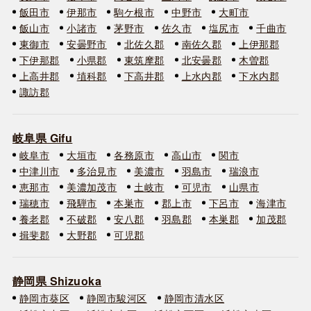
飯田市
伊那市
駒ケ根市
中野市
大町市
飯山市
小諸市
茅野市
佐久市
塩尻市
千曲市
東御市
安曇野市
北佐久郡
南佐久郡
上伊那郡
下伊那郡
小県郡
東筑摩郡
北安曇郡
木曽郡
上高井郡
埴科郡
下高井郡
上水内郡
下水内郡
諏訪郡
岐阜県 Gifu
岐阜市
大垣市
各務原市
高山市
関市
中津川市
多治見市
美濃市
羽島市
瑞浪市
恵那市
美濃加茂市
土岐市
可児市
山県市
瑞穂市
飛騨市
本巣市
郡上市
下呂市
海津市
養老郡
不破郡
安八郡
羽島郡
本巣郡
加茂郡
揖斐郡
大野郡
可児郡
静岡県 Shizuoka
静岡市葵区
静岡市駿河区
静岡市清水区