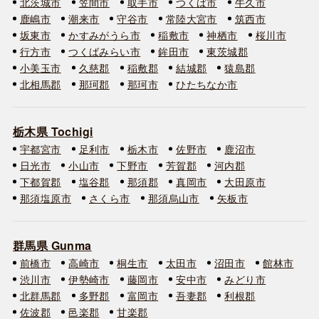
北茨城市
笠間市
取手市
つくば市
牛久市
鹿嶋市
潮来市
守谷市
常陸大宮市
筑西市
坂東市
かすみがうら市
稲敷市
神栖市
桜川市
行方市
つくばみらい市
鉾田市
東茨城郡
小美玉市
久慈郡
稲敷郡
結城郡
猿島郡
北相馬郡
那珂郡
那珂市
ひたちなか市
栃木県 Tochigi
宇都宮市
足利市
栃木市
佐野市
鹿沼市
日光市
小山市
下野市
芳賀郡
河内郡
下都賀郡
塩谷郡
那須郡
真岡市
大田原市
那須塩原市
さくら市
那須烏山市
矢板市
群馬県 Gunma
前橋市
高崎市
桐生市
太田市
沼田市
館林市
渋川市
伊勢崎市
藤岡市
安中市
みどり市
北群馬郡
多野郡
富岡市
吾妻郡
利根郡
佐波郡
邑楽郡
甘楽郡