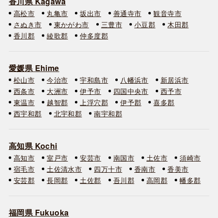
香川県 Kagawa
高松市
丸亀市
坂出市
善通寺市
観音寺市
さぬき市
東かがわ市
三豊市
小豆郡
木田郡
香川郡
綾歌郡
仲多度郡
愛媛県 Ehime
松山市
今治市
宇和島市
八幡浜市
新居浜市
西条市
大洲市
伊予市
四国中央市
西予市
東温市
越智郡
上浮穴郡
伊予郡
喜多郡
西宇和郡
北宇和郡
南宇和郡
高知県 Kochi
高知市
室戸市
安芸市
南国市
土佐市
須崎市
宿毛市
土佐清水市
四万十市
香南市
香美市
安芸郡
長岡郡
土佐郡
吾川郡
高岡郡
幡多郡
福岡県 Fukuoka