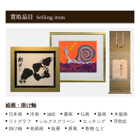
買取品目
Selling item
絵画・掛け軸
日本画
洋画
油絵
書画
仏画
版画
木版画
リトグラフ
シルクスクリーン
エッチング
浮世絵
掛け軸
色紙画
短冊
屏風
巻物