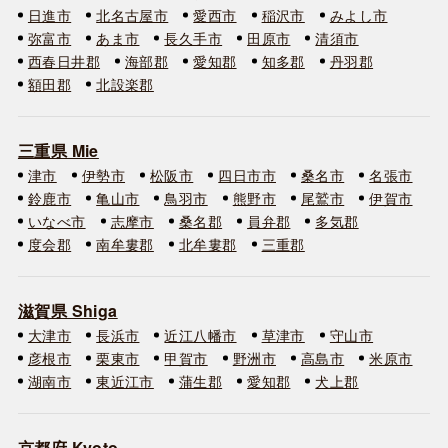
日進市
北名古屋市
愛西市
稲沢市
みよし市
弥富市
あま市
長久手市
田原市
清須市
西春日井郡
海部郡
愛知郡
知多郡
丹羽郡
額田郡
北設楽郡
三重県 Mie
津市
伊勢市
松阪市
四日市市
桑名市
名張市
鈴鹿市
亀山市
鳥羽市
熊野市
尾鷲市
伊賀市
いなべ市
志摩市
桑名郡
員弁郡
多気郡
度会郡
南牟婁郡
北牟婁郡
三重郡
滋賀県 Shiga
大津市
長浜市
近江八幡市
草津市
守山市
彦根市
栗東市
甲賀市
野洲市
高島市
米原市
湖南市
東近江市
蒲生郡
愛知郡
犬上郡
京都府 Kyoto