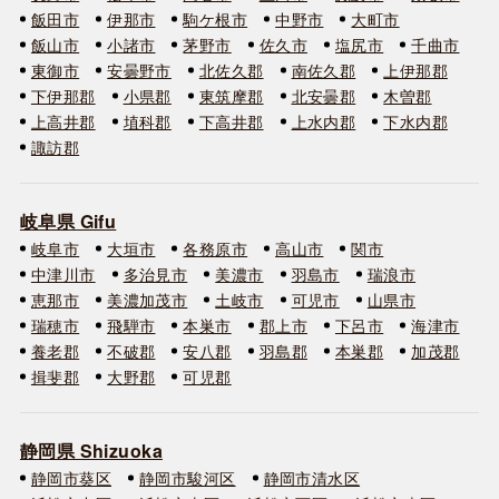
飯田市
伊那市
駒ケ根市
中野市
大町市
飯山市
小諸市
茅野市
佐久市
塩尻市
千曲市
東御市
安曇野市
北佐久郡
南佐久郡
上伊那郡
下伊那郡
小県郡
東筑摩郡
北安曇郡
木曽郡
上高井郡
埴科郡
下高井郡
上水内郡
下水内郡
諏訪郡
岐阜県 Gifu
岐阜市
大垣市
各務原市
高山市
関市
中津川市
多治見市
美濃市
羽島市
瑞浪市
恵那市
美濃加茂市
土岐市
可児市
山県市
瑞穂市
飛騨市
本巣市
郡上市
下呂市
海津市
養老郡
不破郡
安八郡
羽島郡
本巣郡
加茂郡
揖斐郡
大野郡
可児郡
静岡県 Shizuoka
静岡市葵区
静岡市駿河区
静岡市清水区