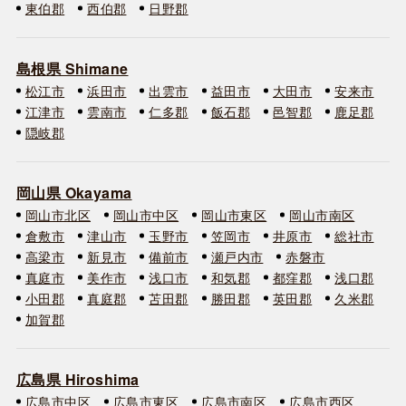
東伯郡
西伯郡
日野郡
島根県 Shimane
松江市
浜田市
出雲市
益田市
大田市
安来市
江津市
雲南市
仁多郡
飯石郡
邑智郡
鹿足郡
隠岐郡
岡山県 Okayama
岡山市北区
岡山市中区
岡山市東区
岡山市南区
倉敷市
津山市
玉野市
笠岡市
井原市
総社市
高梁市
新見市
備前市
瀬戸内市
赤磐市
真庭市
美作市
浅口市
和気郡
都窪郡
浅口郡
小田郡
真庭郡
苫田郡
勝田郡
英田郡
久米郡
加賀郡
広島県 Hiroshima
広島市中区
広島市東区
広島市南区
広島市西区