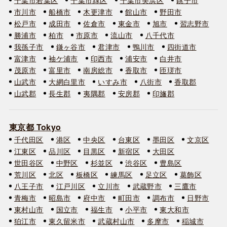
市川市
船橋市
木更津市
館山市
野田市
松戸市
成田市
佐倉市
東金市
旭市
習志野市
勝浦市
柏市
市原市
流山市
八千代市
我孫子市
鎌ヶ谷市
君津市
鴨川市
四街道市
富津市
袖ケ浦市
印西市
浦安市
白井市
茂原市
富里市
南房総市
香取市
匝瑳市
山武市
大網白里市
いすみ市
八街市
香取郡
山武郡
長生郡
夷隅郡
安房郡
印旛郡
東京都 Tokyo
千代田区
港区
中央区
台東区
墨田区
文京区
江東区
品川区
目黒区
新宿区
大田区
世田谷区
中野区
杉並区
渋谷区
豊島区
荒川区
北区
板橋区
練馬区
足立区
葛飾区
八王子市
江戸川区
立川市
武蔵野市
三鷹市
青梅市
昭島市
府中市
町田市
調布市
日野市
東村山市
国立市
福生市
小平市
東大和市
狛江市
東久留米市
武蔵村山市
多摩市
稲城市