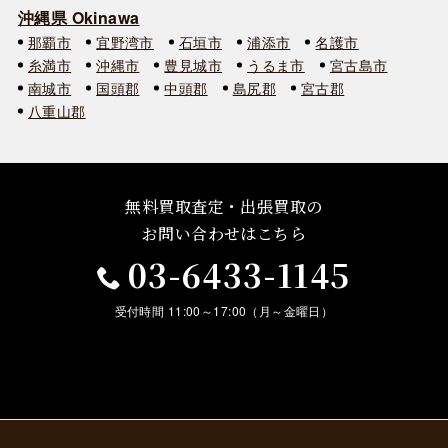
沖縄県 Okinawa
那覇市
宜野湾市
石垣市
浦添市
名護市
糸満市
沖縄市
豊見城市
うるま市
宮古島市
南城市
国頭郡
中頭郡
島尻郡
宮古郡
八重山郡
無料買取査定・出張買取の
お問い合わせはこちら
03-6433-1145
受付時間 11:00～17:00（月～金曜日）