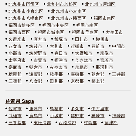
北九州市門司区
北九州市若松区
北九州市戸畑区
北九州市小倉北区
北九州市小倉南区
北九州市八幡東区
北九州市八幡西区
福岡市東区
福岡市博多区
福岡市中央区
福岡市南区
福岡市西区
福岡市城南区
福岡市早良区
大牟田市
久留米市
直方市
飯塚市
田川市
柳川市
八女市
筑後市
大川市
行橋市
豊前市
中間市
小郡市
筑紫野市
春日市
大野城市
宗像市
太宰府市
古賀市
福津市
うきは市
宮若市
嘉麻市
朝倉市
みやま市
糸島市
那珂川市
糟屋郡
遠賀郡
鞍手郡
嘉穂郡
朝倉郡
三井郡
三潴郡
八女郡
田川郡
京都郡
築上郡
佐賀県 Saga
佐賀市
唐津市
鳥栖市
多久市
伊万里市
武雄市
鹿島市
小城市
嬉野市
神崎市
神崎郡
三養基郡
東松浦郡
西松浦郡
杵島郡
藤津郡