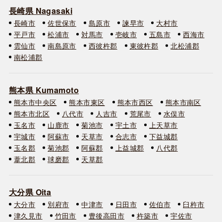
長崎県 Nagasaki
長崎市
佐世保市
島原市
諫早市
大村市
平戸市
松浦市
対馬市
壱岐市
五島市
西海市
雲仙市
南島原市
西彼杵郡
東彼杵郡
北松浦郡
南松浦郡
熊本県 Kumamoto
熊本市中央区
熊本市東区
熊本市西区
熊本市南区
熊本市北区
八代市
人吉市
荒尾市
水俣市
玉名市
山鹿市
菊池市
宇土市
上天草市
宇城市
阿蘇市
天草市
合志市
下益城郡
玉名郡
菊池郡
阿蘇郡
上益城郡
八代郡
葦北郡
球磨郡
天草郡
大分県 Oita
大分市
別府市
中津市
日田市
佐伯市
臼杵市
津久見市
竹田市
豊後高田市
杵築市
宇佐市