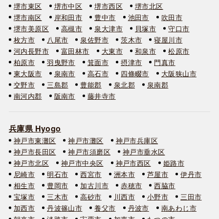
堺市東区
堺市中区
堺市西区
堺市北区
堺市南区
岸和田市
豊中市
池田市
吹田市
堺市美原区
高槻市
泉大津市
貝塚市
守口市
枚方市
八尾市
泉佐野市
茨木市
寝屋川市
河内長野市
富田林市
大東市
和泉市
松原市
柏原市
羽曳野市
箕面市
摂津市
門真市
東大阪市
泉南市
高石市
四條畷市
大阪狭山市
交野市
三島郡
豊能郡
泉北郡
泉南郡
南河内郡
阪南市
藤井寺市
兵庫県 Hyogo
神戸市東灘区
神戸市灘区
神戸市兵庫区
神戸市長田区
神戸市須磨区
神戸市垂水区
神戸市北区
神戸市中央区
神戸市西区
姫路市
尼崎市
明石市
西宮市
洲本市
芦屋市
伊丹市
相生市
豊岡市
加古川市
赤穂市
西脇市
宝塚市
三木市
高砂市
川西市
小野市
三田市
加西市
丹波篠山市
養父市
丹波市
南あわじ市
朝来市
淡路市
宍粟市
加東市
たつの市