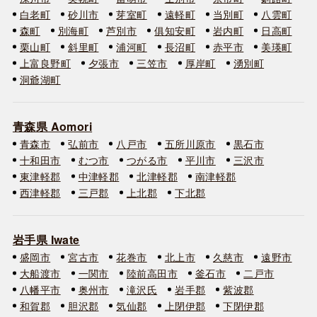
白老町
砂川市
芽室町
遠軽町
当別町
八雲町
森町
別海町
芦別市
俱知安町
岩内町
日高町
栗山町
斜里町
浦河町
長沼町
赤平市
美瑛町
上富良野町
夕張市
三笠市
厚岸町
湧別町
洞爺湖町
青森県 Aomori
青森市
弘前市
八戸市
五所川原市
黒石市
十和田市
むつ市
つがる市
平川市
三沢市
東津軽郡
中津軽郡
北津軽郡
南津軽郡
西津軽郡
三戸郡
上北郡
下北郡
岩手県 Iwate
盛岡市
宮古市
花巻市
北上市
久慈市
遠野市
大船渡市
一関市
陸前高田市
釜石市
二戸市
八幡平市
奥州市
滝沢氏
岩手郡
紫波郡
和賀郡
胆沢郡
気仙郡
上閉伊郡
下閉伊郡