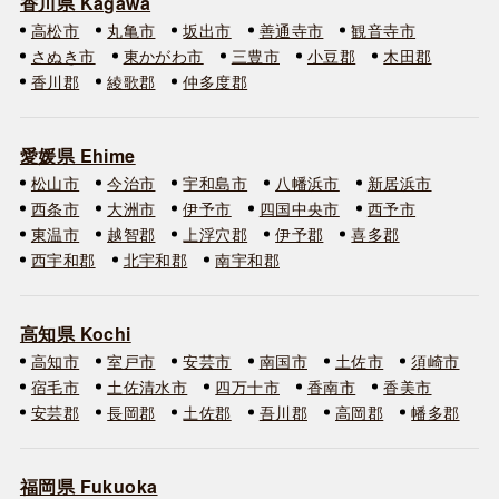
香川県 Kagawa
高松市
丸亀市
坂出市
善通寺市
観音寺市
さぬき市
東かがわ市
三豊市
小豆郡
木田郡
香川郡
綾歌郡
仲多度郡
愛媛県 Ehime
松山市
今治市
宇和島市
八幡浜市
新居浜市
西条市
大洲市
伊予市
四国中央市
西予市
東温市
越智郡
上浮穴郡
伊予郡
喜多郡
西宇和郡
北宇和郡
南宇和郡
高知県 Kochi
高知市
室戸市
安芸市
南国市
土佐市
須崎市
宿毛市
土佐清水市
四万十市
香南市
香美市
安芸郡
長岡郡
土佐郡
吾川郡
高岡郡
幡多郡
福岡県 Fukuoka