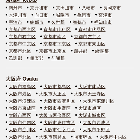
南丹市
京丹後市
京田辺市
八幡市
長岡京市
木津川市
向日市
城陽市
亀岡市
宮津市
宇治市
綾部市
久世郡
舞鶴市
福知山市
京都市西京区
京都市山科区
京都市伏見区
京都市右京区
京都市南区
京都市左京区
京都市中京区
京都市下京区
京都市東山区
京都市北区
京都市上京区
船井郡
綴喜郡
乙訓郡
相楽郡
与謝郡
大阪府 Osaka
大阪市福島区
大阪市都島区
大阪市此花区
大阪市港区
大阪市大正区
大阪市天王寺区
大阪市浪速区
大阪市西淀川区
大阪市東淀川区
大阪市東成区
大阪市生野区
大阪市旭区
大阪市西区
大阪市阿倍野区
大阪市城東区
大阪市住吉区
大阪市東住吉区
大阪市西成区
大阪市淀川区
大阪市住之江区
大阪市平野区
大阪市北区
大阪市鶴見区
堺市堺区
大阪市中央区