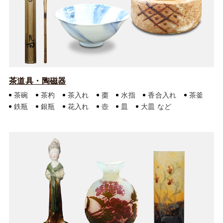
茶道具・陶磁器
茶碗
茶杓
茶入れ
棗
水指
香合入れ
茶釜
鉄瓶
銀瓶
花入れ
壺
皿
大皿