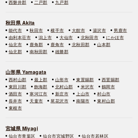
西磐井郡
二戸郡
九戸郡
秋田県 Akita
能代市
秋田市
横手市
大館市
湯沢市
男鹿市
由利本荘市
潟上市
大仙市
北秋田市
にかほ市
仙北市
鹿角郡
鹿角市
北秋田郡
山本郡
仙北郡
南秋田郡
雄勝郡
山形県 Yamagata
西村山郡
最上郡
山形市
東置賜郡
西置賜郡
東田川郡
飽海郡
北村山郡
米沢市
鶴岡市
酒田市
寒河江市
新庄市
上山市
村山市
長井市
天童市
尾花沢市
南陽市
東村山郡
東根市
宮城県 Miyagi
仙台市青葉区
仙台市宮城野区
仙台市若林区