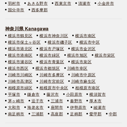
羽村市
あきる野市
西東京市
清瀬市
小金井市
国分寺市
西多摩郡
神奈川県 Kanagawa
横浜市鶴見区
横浜市神奈川区
横浜市南区
横浜市保土ヶ谷区
横浜市磯子区
横浜市中区
横浜市港北区
横浜市戸塚区
横浜市金沢区
横浜市港南区
横浜市緑区
横浜市旭区
横浜市栄区
横浜市瀬谷区
横浜市青葉区
横浜市泉区
横浜市西区
横浜市都筑区
川崎市幸区
川崎市川崎区
川崎市多摩区
川崎市中原区
川崎市高津区
川崎市宮前区
川崎市麻生区
相模原市緑区
相模原市中央区
相模原市南区
平塚市
鎌倉市
藤沢市
小田原市
横須賀市
茅ヶ崎市
逗子市
三浦市
秦野市
厚木市
大和市
海老名市
座間市
伊勢原市
綾瀬市
南足柄市
三浦郡
高座郡
足柄郡
愛甲郡
中郡