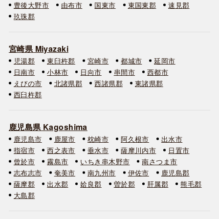
豊後大野市
由布市
国東市
東国東郡
速見郡
玖珠郡
宮崎県 Miyazaki
児湯郡
東臼杵郡
宮崎市
都城市
延岡市
日南市
小林市
日向市
串間市
西都市
えびの市
北諸県郡
西諸県郡
東諸県郡
西臼杵郡
鹿児島県 Kagoshima
鹿児島市
鹿屋市
枕崎市
阿久根市
出水市
指宿市
西之表市
垂水市
薩摩川内市
日置市
曾於市
霧島市
いちき串木野市
南さつま市
志布志市
奄美市
南九州市
伊佐市
鹿児島郡
薩摩郡
出水郡
姶良郡
曽於郡
肝属郡
熊毛郡
大島郡