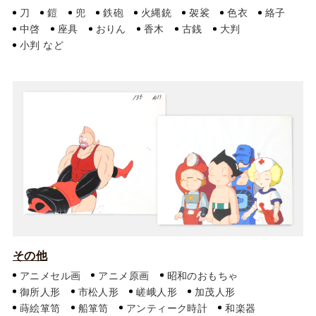
刀
鎧
兜
鉄砲
火縄銃
袈裟
色衣
絡子
中啓
座具
おりん
香木
古銭
大判
小判
その他
アニメセル画
アニメ原画
昭和のおもちゃ
御所人形
市松人形
嵯峨人形
加茂人形
蒔絵箪笥
船箪笥
アンティーク時計
和楽器