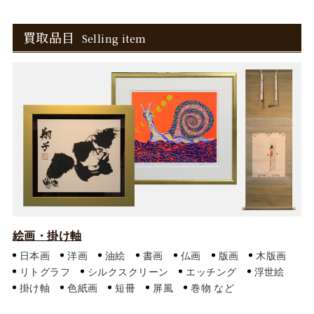
買取品目
Selling item
絵画・掛け軸
日本画
洋画
油絵
書画
仏画
版画
木版画
リトグラフ
シルクスクリーン
エッチング
浮世絵
掛け軸
色紙画
短冊
屏風
巻物