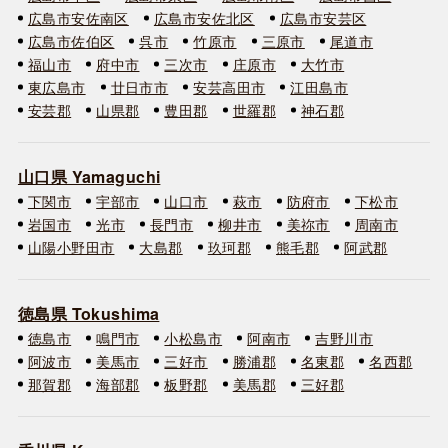
広島市安佐南区
広島市安佐北区
広島市安芸区
広島市佐伯区
呉市
竹原市
三原市
尾道市
福山市
府中市
三次市
庄原市
大竹市
東広島市
廿日市市
安芸高田市
江田島市
安芸郡
山県郡
豊田郡
世羅郡
神石郡
山口県 Yamaguchi
下関市
宇部市
山口市
萩市
防府市
下松市
岩国市
光市
長門市
柳井市
美祢市
周南市
山陽小野田市
大島郡
玖珂郡
熊毛郡
阿武郡
徳島県 Tokushima
徳島市
鳴門市
小松島市
阿南市
吉野川市
阿波市
美馬市
三好市
勝浦郡
名東郡
名西郡
那賀郡
海部郡
板野郡
美馬郡
三好郡