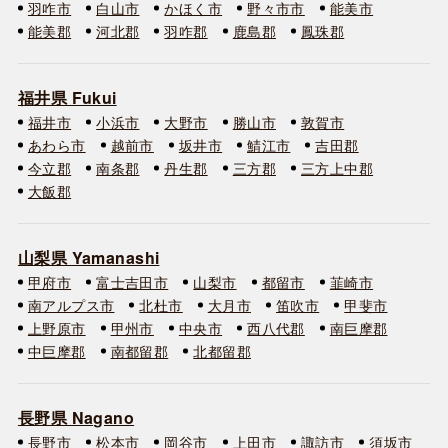
羽咋市
白山市
かほく市
野々市市
能美市
能美郡
河北郡
羽咋郡
鹿島郡
鳳珠郡
福井県 Fukui
福井市
小浜市
大野市
勝山市
敦賀市
あわら市
越前市
坂井市
鯖江市
吉田郡
今立郡
南条郡
丹生郡
三方郡
三方上中郡
大飯郡
山梨県 Yamanashi
甲府市
富士吉田市
山梨市
都留市
韮崎市
南アルプス市
北杜市
大月市
笛吹市
甲斐市
上野原市
甲州市
中央市
西八代郡
南巨摩郡
中巨摩郡
南都留郡
北都留郡
長野県 Nagano
長野市
松本市
岡谷市
上田市
諏訪市
須坂市