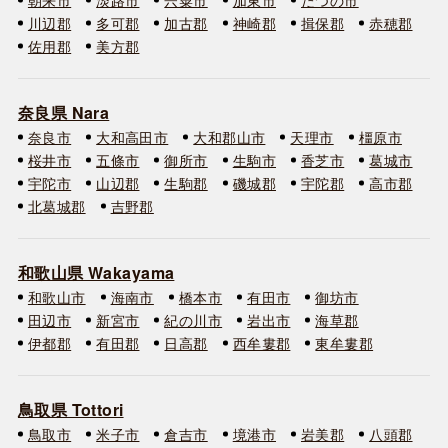
川辺郡
多可郡
加古郡
神崎郡
揖保郡
赤穂郡
佐用郡
美方郡
奈良県 Nara
奈良市
大和高田市
大和郡山市
天理市
橿原市
桜井市
五條市
御所市
生駒市
香芝市
葛城市
宇陀市
山辺郡
生駒郡
磯城郡
宇陀郡
高市郡
北葛城郡
吉野郡
和歌山県 Wakayama
和歌山市
海南市
橋本市
有田市
御坊市
田辺市
新宮市
紀の川市
岩出市
海草郡
伊都郡
有田郡
日高郡
西牟婁郡
東牟婁郡
鳥取県 Tottori
鳥取市
米子市
倉吉市
境港市
岩美郡
八頭郡