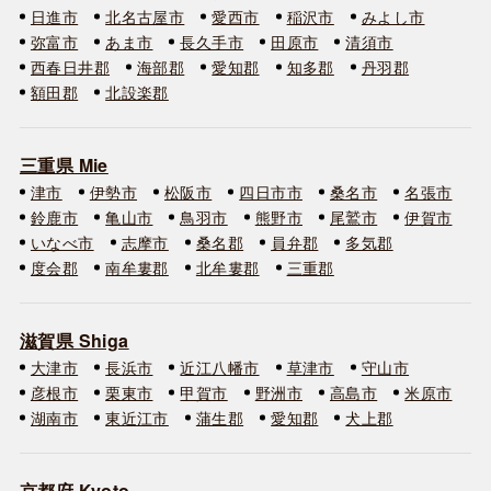
日進市
北名古屋市
愛西市
稲沢市
みよし市
弥富市
あま市
長久手市
田原市
清須市
西春日井郡
海部郡
愛知郡
知多郡
丹羽郡
額田郡
北設楽郡
三重県 Mie
津市
伊勢市
松阪市
四日市市
桑名市
名張市
鈴鹿市
亀山市
鳥羽市
熊野市
尾鷲市
伊賀市
いなべ市
志摩市
桑名郡
員弁郡
多気郡
度会郡
南牟婁郡
北牟婁郡
三重郡
滋賀県 Shiga
大津市
長浜市
近江八幡市
草津市
守山市
彦根市
栗東市
甲賀市
野洲市
高島市
米原市
湖南市
東近江市
蒲生郡
愛知郡
犬上郡
京都府 Kyoto