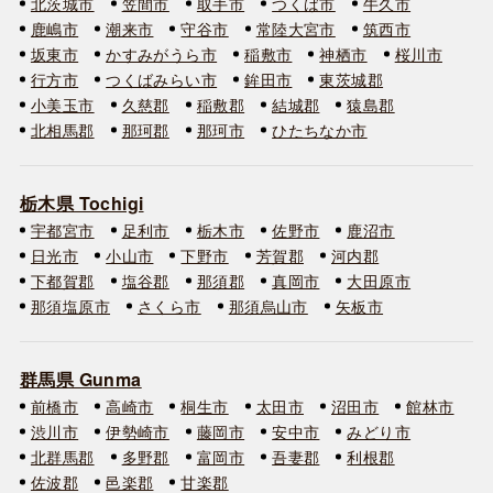
北茨城市
笠間市
取手市
つくば市
牛久市
鹿嶋市
潮来市
守谷市
常陸大宮市
筑西市
坂東市
かすみがうら市
稲敷市
神栖市
桜川市
行方市
つくばみらい市
鉾田市
東茨城郡
小美玉市
久慈郡
稲敷郡
結城郡
猿島郡
北相馬郡
那珂郡
那珂市
ひたちなか市
栃木県 Tochigi
宇都宮市
足利市
栃木市
佐野市
鹿沼市
日光市
小山市
下野市
芳賀郡
河内郡
下都賀郡
塩谷郡
那須郡
真岡市
大田原市
那須塩原市
さくら市
那須烏山市
矢板市
群馬県 Gunma
前橋市
高崎市
桐生市
太田市
沼田市
館林市
渋川市
伊勢崎市
藤岡市
安中市
みどり市
北群馬郡
多野郡
富岡市
吾妻郡
利根郡
佐波郡
邑楽郡
甘楽郡