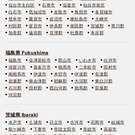
仙台市太白区
石巻市
塩釜市
仙台市泉区
白石市
気仙沼市
名取市
角田市
多賀城市
登米市
栗原市
岩沼市
東松島市
大崎市
刈田郡
富谷市
伊具郡
柴田郡
宮城郡
黒川郡
加美郡
遠田郡
亘理郡
牡鹿郡
本吉郡
福島県 Fukushima
福島市
会津若松市
郡山市
いわき市
白河市
須賀川市
喜多方市
相馬市
二本松市
田村市
南相馬市
伊達市
本宮市
伊達郡
安達郡
岩瀬郡
南会津郡
耶麻郡
大沼郡
東白川郡
石川郡
田村郡
西白河郡
相馬郡
双葉郡
河沼郡
茨城県 Ibaraki
水戸市
土浦市
日立市
古河市
石岡市
結城市
龍ケ崎市
下妻市
常陸太田市
常総市
高萩市