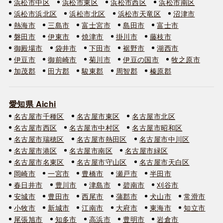
浜松市中区
浜松市東区
浜松市西区
浜松市南区
浜松市浜北区
浜松市北区
浜松市天竜区
沼津市
熱海市
三島市
富士宮市
島田市
富士市
磐田市
伊東市
焼津市
掛川市
藤枝市
御殿場市
袋井市
下田市
裾野市
湖西市
伊豆市
御前崎市
菊川市
伊豆の国市
牧之原市
加茂郡
田方郡
駿東郡
周智郡
榛原郡
愛知県 Aichi
名古屋市千種区
名古屋市東区
名古屋市北区
名古屋市西区
名古屋市中村区
名古屋市昭和区
名古屋市瑞穂区
名古屋市熱田区
名古屋市中川区
名古屋市港区
名古屋市南区
名古屋市緑区
名古屋市名東区
名古屋市守山区
名古屋市天白区
岡崎市
一宮市
豊橋市
瀬戸市
半田市
春日井市
豊川市
津島市
碧南市
刈谷市
安城市
豊田市
西尾市
蒲郡市
犬山市
常滑市
小牧市
新城市
江南市
大府市
東海市
知立市
尾張旭市
知多市
高浜市
豊明市
岩倉市