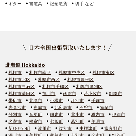
ギター
書道具
記念硬貨
切手
日本全国出張買取いたします！
北海道 Hokkaido
札幌市
札幌市南区
札幌市中央区
札幌市東区
札幌市北区
札幌市西区
札幌市豊平区
札幌市白石区
札幌市手稲区
札幌市厚別区
札幌市清田区
旭川市
函館市
苫小牧市
釧路市
帯広市
北見市
小樽市
江別市
千歳市
岩見沢市
恵庭市
北広島市
石狩市
室蘭市
登別市
音更町
網走市
北斗市
稚内市
伊達市
名寄市
根室市
七飯町
幕別町
美唄市
新ひだか町
滝川市
紋別市
中標津町
富良野市
深川市
美幌町
留萌市
士別市
余市町
釧路町