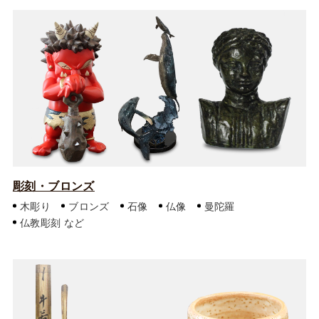
彫刻・ブロンズ
木彫り
ブロンズ
石像
仏像
曼陀羅
仏教彫刻