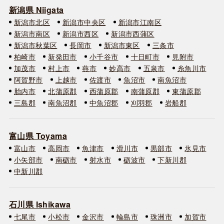
新潟県 Niigata
新潟市北区
新潟市中央区
新潟市江南区
新潟市南区
新潟市西区
新潟市西蒲区
新潟市秋葉区
長岡市
新潟市東区
三条市
柏崎市
新発田市
小千谷市
十日町市
見附市
加茂市
村上市
燕市
妙高市
五泉市
糸魚川市
阿賀野市
上越市
佐渡市
魚沼市
南魚沼市
胎内市
北蒲原郡
西蒲原郡
南蒲原郡
東蒲原郡
三島郡
南魚沼郡
中魚沼郡
刈羽郡
岩船郡
富山県 Toyama
富山市
高岡市
魚津市
滑川市
黒部市
氷見市
小矢部市
南砺市
射水市
砺波市
下新川郡
中新川郡
石川県 Ishikawa
七尾市
小松市
金沢市
輪島市
珠洲市
加賀市