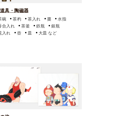
道具・陶磁器
茶碗
茶杓
茶入れ
棗
水指
香合入れ
茶釜
鉄瓶
銀瓶
花入れ
壺
皿
大皿