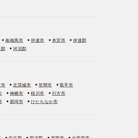
南相馬市
伊達市
本宮市
伊達郡
葉郡
河沼郡
萩市
北茨城市
笠間市
取手市
市
神栖市
桜川市
行方市
郡
那珂市
ひたちなか市
郡
塩谷郡
那須郡
真岡市
大田原市