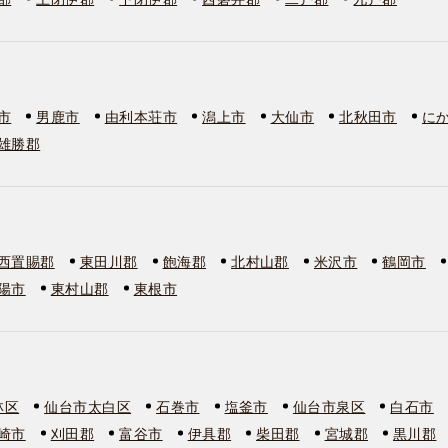
市
男鹿市
由利本荘市
潟上市
大仙市
北秋田市
に
雄勝郡
西置賜郡
東田川郡
飽海郡
北村山郡
米沢市
鶴岡市
陽市
東村山郡
東根市
林区
仙台市太白区
石巻市
塩釜市
仙台市泉区
白石市
崎市
刈田郡
富谷市
伊具郡
柴田郡
宮城郡
黒川郡