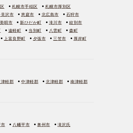
石区
札幌市手稲区
札幌市厚別区
岩見沢市
恵庭市
北広島市
石狩市
美唄市
新ひだか町
滝川市
紋別市
町
遠軽町
当別町
八雲町
森町
上富良野町
夕張市
三笠市
厚岸町
東津軽郡
中津軽郡
北津軽郡
南津軽郡
戸市
八幡平市
奥州市
滝沢氏