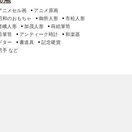
の他
アニメセル画
アニメ原画
昭和のおもちゃ
御所人形
市松人形
嵯峨人形
加茂人形
蒔絵箪笥
船箪笥
アンティーク時計
和楽器
ギター
書道具
記念硬貨
切手