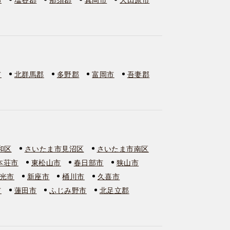
市
北群馬郡
多野郡
富岡市
吾妻郡
和区
さいたま市見沼区
さいたま市南区
本荘市
東松山市
春日部市
狭山市
光市
新座市
桶川市
久喜市
市
蓮田市
ふじみ野市
北足立郡