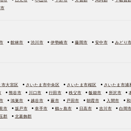
板市
市
館林市
渋川市
伊勢崎市
藤岡市
安中市
みどり
ま市大宮区
さいたま市中央区
さいたま市桜区
さいたま市浦
市
熊谷市
川口市
行田市
秩父市
飯能市
所沢市
市
鴻巣市
越谷市
蕨市
戸田市
朝霞市
入間市
和
見市
坂戸市
幸手市
鶴ヶ島市
日高市
吉川市
白岡
玉郡
北葛飾郡