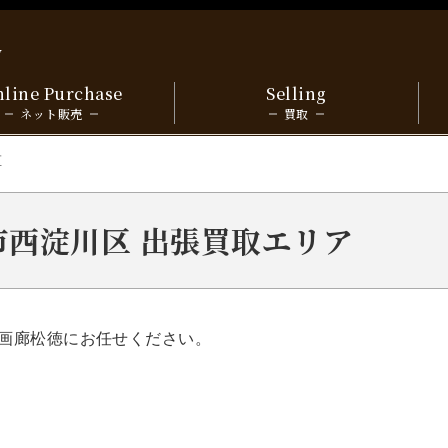
y
line Purchase
Selling
ネット販売
買取
区
阪市西淀川区 出張買取エリア
画廊松徳にお任せください。