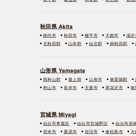
秋田県 Akita
能代市
秋田市
横手市
大館市
湯沢
北秋田郡
山本郡
仙北郡
南秋田郡
山形県 Yamagata
西村山郡
最上郡
山形市
東置賜郡
村山市
長井市
天童市
尾花沢市
南
宮城県 Miyagi
仙台市青葉区
仙台市宮城野区
仙台市若
登米市
栗原市
岩沼市
東松島市
大