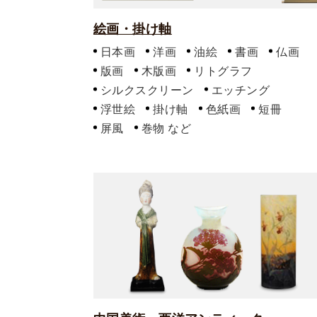
絵画・掛け軸
日本画
洋画
油絵
書画
仏画
版画
木版画
リトグラフ
シルクスクリーン
エッチング
浮世絵
掛け軸
色紙画
短冊
屏風
巻物