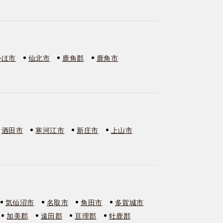
かほ市
仙北市
鹿角郡
鹿角市
酒田市
寒河江市
新庄市
上山市
気仙沼市
名取市
角田市
多賀城市
加美郡
遠田郡
亘理郡
牡鹿郡