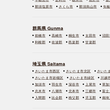
那須塩原市
さくら市
那須烏山市
矢
群馬県 Gunma
前橋市
高崎市
桐生市
太田市
沼田
利根郡
佐波郡
邑楽郡
甘楽郡
埼玉県 Saitama
さいたま市西区
さいたま市北区
さいた
さいたま市岩槻区
さいたま市緑区
川越
加須市
羽生市
深谷市
上尾市
草加
志木市
八潮市
北本市
三郷市
富士
入間郡
比企郡
秩父郡
児玉郡
南埼