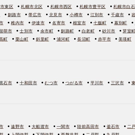
幌市東区
札幌市北区
札幌市西区
札幌市豊平区
札幌市白
市
釧路市
帯広市
北見市
小樽市
江別市
千歳市
市
稚内市
伊達市
名寄市
根室市
七飯町
幕別町
留萌市
士別市
余市町
釧路町
白老町
砂川市
芽室
高町
栗山町
斜里町
浦河町
長沼町
赤平市
美瑛町
黒石市
十和田市
むつ市
つがる市
平川市
三沢市
市
遠野市
大船渡市
一関市
陸前高田市
釜石市
二
郡
上閉伊郡
下閉伊郡
西磐井郡
二戸郡
九戸郡