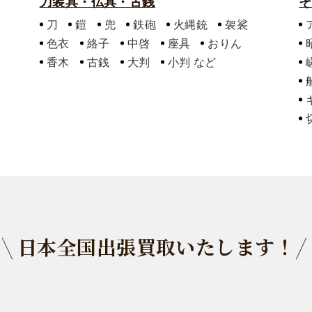
刀装具・仏具・古銭
そ
刀
鎧
兜
鉄砲
火縄銃
袈裟
色衣
絡子
中啓
座具
おりん
香木
古銭
大判
小判
日本全国出張買取いたします！