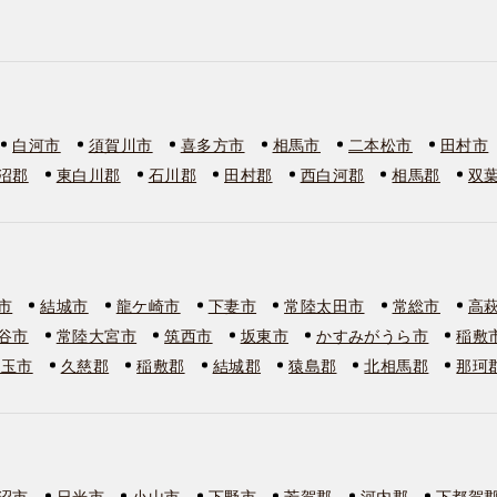
白河市
須賀川市
喜多方市
相馬市
二本松市
田村市
沼郡
東白川郡
石川郡
田村郡
西白河郡
相馬郡
双
市
結城市
龍ケ崎市
下妻市
常陸太田市
常総市
高
谷市
常陸大宮市
筑西市
坂東市
かすみがうら市
稲敷
美玉市
久慈郡
稲敷郡
結城郡
猿島郡
北相馬郡
那珂
沼市
日光市
小山市
下野市
芳賀郡
河内郡
下都賀