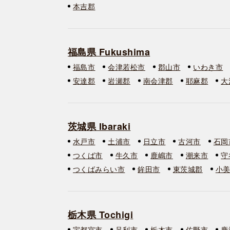
本吉郡
福島県 Fukushima
福島市
会津若松市
郡山市
いわき市
安達郡
岩瀬郡
南会津郡
耶麻郡
大
茨城県 Ibaraki
水戸市
土浦市
日立市
古河市
石岡
つくば市
牛久市
鹿嶋市
潮来市
守
つくばみらい市
鉾田市
東茨城郡
小
栃木県 Tochigi
宇都宮市
足利市
栃木市
佐野市
鹿