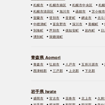
札幌市
札幌市南区
札幌市中央区
札
札幌市清田区
旭川市
函館市
苫小牧
室蘭市
登別市
音更町
網走市
北斗
中標津町
富良野市
深川市
美幌町
別海町
芦別市
俱知安町
岩内町
日
湧別町
洞爺湖町
青森県 Aomori
青森市
弘前市
八戸市
五所川原市
西津軽郡
三戸郡
上北郡
下北郡
岩手県 Iwate
盛岡市
宮古市
花巻市
北上市
久慈
岩手郡
紫波郡
和賀郡
胆沢郡
気仙