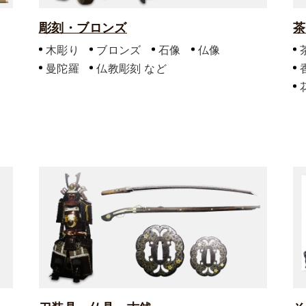
彫刻・ブロンズ
茶
木彫り
ブロンズ
石像
仏像
曼陀羅
仏教彫刻