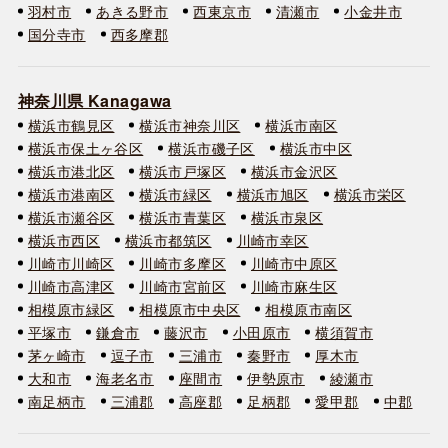
羽村市
あきる野市
西東京市
清瀬市
小金井市
国分寺市
西多摩郡
神奈川県 Kanagawa
横浜市鶴見区
横浜市神奈川区
横浜市南区
横浜市保土ヶ谷区
横浜市磯子区
横浜市中区
横浜市港北区
横浜市戸塚区
横浜市金沢区
横浜市港南区
横浜市緑区
横浜市旭区
横浜市栄区
横浜市瀬谷区
横浜市青葉区
横浜市泉区
横浜市西区
横浜市都筑区
川崎市幸区
川崎市川崎区
川崎市多摩区
川崎市中原区
川崎市高津区
川崎市宮前区
川崎市麻生区
相模原市緑区
相模原市中央区
相模原市南区
平塚市
鎌倉市
藤沢市
小田原市
横須賀市
茅ヶ崎市
逗子市
三浦市
秦野市
厚木市
大和市
海老名市
座間市
伊勢原市
綾瀬市
南足柄市
三浦郡
高座郡
足柄郡
愛甲郡
中郡