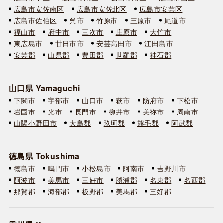
広島市安佐南区
広島市安佐北区
広島市安芸区
広島市佐伯区
呉市
竹原市
三原市
尾道市
福山市
府中市
三次市
庄原市
大竹市
東広島市
廿日市市
安芸高田市
江田島市
安芸郡
山県郡
豊田郡
世羅郡
神石郡
山口県 Yamaguchi
下関市
宇部市
山口市
萩市
防府市
下松市
岩国市
光市
長門市
柳井市
美祢市
周南市
山陽小野田市
大島郡
玖珂郡
熊毛郡
阿武郡
徳島県 Tokushima
徳島市
鳴門市
小松島市
阿南市
吉野川市
阿波市
美馬市
三好市
勝浦郡
名東郡
名西郡
那賀郡
海部郡
板野郡
美馬郡
三好郡