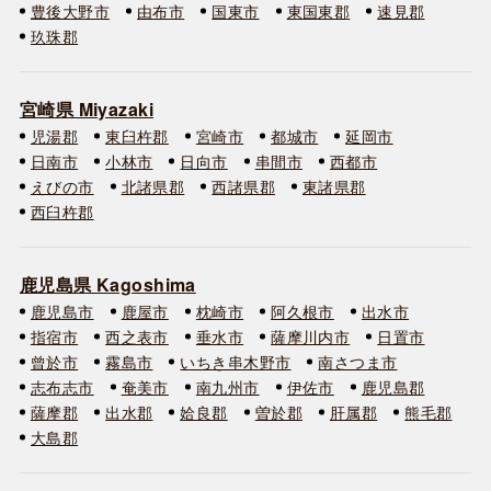
豊後大野市
由布市
国東市
東国東郡
速見郡
玖珠郡
宮崎県 Miyazaki
児湯郡
東臼杵郡
宮崎市
都城市
延岡市
日南市
小林市
日向市
串間市
西都市
えびの市
北諸県郡
西諸県郡
東諸県郡
西臼杵郡
鹿児島県 Kagoshima
鹿児島市
鹿屋市
枕崎市
阿久根市
出水市
指宿市
西之表市
垂水市
薩摩川内市
日置市
曾於市
霧島市
いちき串木野市
南さつま市
志布志市
奄美市
南九州市
伊佐市
鹿児島郡
薩摩郡
出水郡
姶良郡
曽於郡
肝属郡
熊毛郡
大島郡