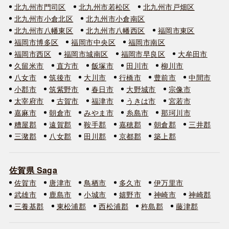
北九州市門司区
北九州市若松区
北九州市戸畑区
北九州市小倉北区
北九州市小倉南区
北九州市八幡東区
北九州市八幡西区
福岡市東区
福岡市博多区
福岡市中央区
福岡市南区
福岡市西区
福岡市城南区
福岡市早良区
大牟田市
久留米市
直方市
飯塚市
田川市
柳川市
八女市
筑後市
大川市
行橋市
豊前市
中間市
小郡市
筑紫野市
春日市
大野城市
宗像市
太宰府市
古賀市
福津市
うきは市
宮若市
嘉麻市
朝倉市
みやま市
糸島市
那珂川市
糟屋郡
遠賀郡
鞍手郡
嘉穂郡
朝倉郡
三井郡
三潴郡
八女郡
田川郡
京都郡
築上郡
佐賀県 Saga
佐賀市
唐津市
鳥栖市
多久市
伊万里市
武雄市
鹿島市
小城市
嬉野市
神崎市
神崎郡
三養基郡
東松浦郡
西松浦郡
杵島郡
藤津郡