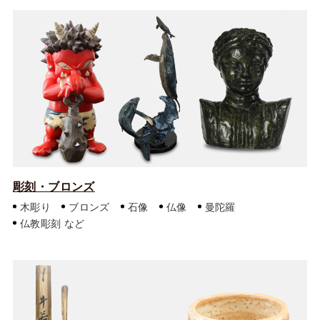
彫刻・ブロンズ
木彫り
ブロンズ
石像
仏像
曼陀羅
仏教彫刻