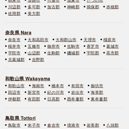
川辺郡
多可郡
加古郡
神崎郡
揖保郡
赤穂郡
佐用郡
美方郡
奈良県 Nara
奈良市
大和高田市
大和郡山市
天理市
橿原市
桜井市
五條市
御所市
生駒市
香芝市
葛城市
宇陀市
山辺郡
生駒郡
磯城郡
宇陀郡
高市郡
北葛城郡
吉野郡
和歌山県 Wakayama
和歌山市
海南市
橋本市
有田市
御坊市
田辺市
新宮市
紀の川市
岩出市
海草郡
伊都郡
有田郡
日高郡
西牟婁郡
東牟婁郡
鳥取県 Tottori
鳥取市
米子市
倉吉市
境港市
岩美郡
八頭郡