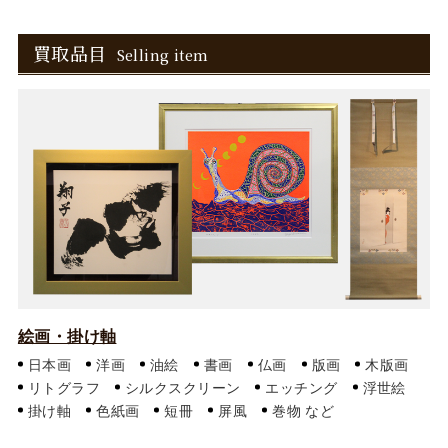
買取品目
Selling item
絵画・掛け軸
日本画
洋画
油絵
書画
仏画
版画
木版画
リトグラフ
シルクスクリーン
エッチング
浮世絵
掛け軸
色紙画
短冊
屏風
巻物