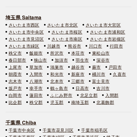
埼玉県 Saitama
さいたま市西区
さいたま市北区
さいたま市大宮区
さいたま市中央区
さいたま市桜区
さいたま市浦和区
さいたま市見沼区
さいたま市南区
さいたま市岩槻区
さいたま市緑区
川越市
熊谷市
川口市
行田市
秩父市
飯能市
所沢市
本荘市
東松山市
春日部市
狭山市
加須市
羽生市
深谷市
上尾市
草加市
鴻巣市
越谷市
蕨市
戸田市
朝霞市
入間市
和光市
新座市
桶川市
久喜市
志木市
八潮市
北本市
三郷市
富士見市
坂戸市
幸手市
鶴ヶ島市
日高市
吉川市
白岡市
蓮田市
ふじみ野市
北足立郡
入間郡
比企郡
秩父郡
児玉郡
南埼玉郡
北葛飾郡
千葉県 Chiba
千葉市中央区
千葉市花見川区
千葉市稲毛区
千葉市若葉区
千葉市緑区
千葉市美浜区
銚子市