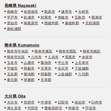
長崎県 Nagasaki
長崎市
佐世保市
島原市
諫早市
大村市
平戸市
松浦市
対馬市
壱岐市
五島市
西海市
雲仙市
南島原市
西彼杵郡
東彼杵郡
北松浦郡
南松浦郡
熊本県 Kumamoto
熊本市中央区
熊本市東区
熊本市西区
熊本市南区
熊本市北区
八代市
人吉市
荒尾市
水俣市
玉名市
山鹿市
菊池市
宇土市
上天草市
宇城市
阿蘇市
天草市
合志市
下益城郡
玉名郡
菊池郡
阿蘇郡
上益城郡
八代郡
葦北郡
球磨郡
天草郡
大分県 Oita
大分市
別府市
中津市
日田市
佐伯市
臼杵市
津久見市
竹田市
豊後高田市
杵築市
宇佐市