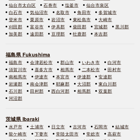
仙台市太白区
石巻市
塩釜市
仙台市泉区
白石市
気仙沼市
名取市
角田市
多賀城市
登米市
栗原市
岩沼市
東松島市
大崎市
刈田郡
富谷市
伊具郡
柴田郡
宮城郡
黒川郡
加美郡
遠田郡
亘理郡
牡鹿郡
本吉郡
福島県 Fukushima
福島市
会津若松市
郡山市
いわき市
白河市
須賀川市
喜多方市
相馬市
二本松市
田村市
南相馬市
伊達市
本宮市
伊達郡
安達郡
岩瀬郡
南会津郡
耶麻郡
大沼郡
東白川郡
石川郡
田村郡
西白河郡
相馬郡
双葉郡
河沼郡
茨城県 Ibaraki
水戸市
土浦市
日立市
古河市
石岡市
結城市
龍ケ崎市
下妻市
常陸太田市
常総市
高萩市