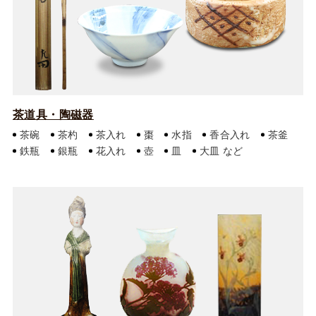
茶道具・陶磁器
茶碗
茶杓
茶入れ
棗
水指
香合入れ
茶釜
鉄瓶
銀瓶
花入れ
壺
皿
大皿