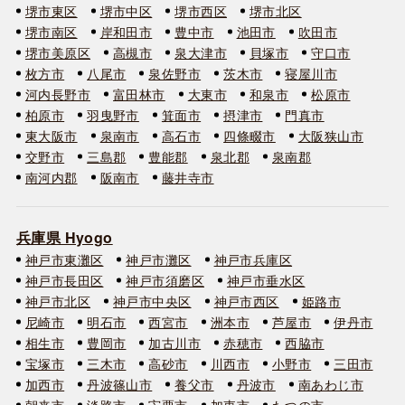
堺市東区
堺市中区
堺市西区
堺市北区
堺市南区
岸和田市
豊中市
池田市
吹田市
堺市美原区
高槻市
泉大津市
貝塚市
守口市
枚方市
八尾市
泉佐野市
茨木市
寝屋川市
河内長野市
富田林市
大東市
和泉市
松原市
柏原市
羽曳野市
箕面市
摂津市
門真市
東大阪市
泉南市
高石市
四條畷市
大阪狭山市
交野市
三島郡
豊能郡
泉北郡
泉南郡
南河内郡
阪南市
藤井寺市
兵庫県 Hyogo
神戸市東灘区
神戸市灘区
神戸市兵庫区
神戸市長田区
神戸市須磨区
神戸市垂水区
神戸市北区
神戸市中央区
神戸市西区
姫路市
尼崎市
明石市
西宮市
洲本市
芦屋市
伊丹市
相生市
豊岡市
加古川市
赤穂市
西脇市
宝塚市
三木市
高砂市
川西市
小野市
三田市
加西市
丹波篠山市
養父市
丹波市
南あわじ市
朝来市
淡路市
宍粟市
加東市
たつの市