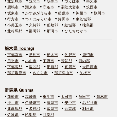
北茨城市
笠間市
取手市
つくば市
牛久市
鹿嶋市
潮来市
守谷市
常陸大宮市
筑西市
坂東市
かすみがうら市
稲敷市
神栖市
桜川市
行方市
つくばみらい市
鉾田市
東茨城郡
小美玉市
久慈郡
稲敷郡
結城郡
猿島郡
北相馬郡
那珂郡
那珂市
ひたちなか市
栃木県 Tochigi
宇都宮市
足利市
栃木市
佐野市
鹿沼市
日光市
小山市
下野市
芳賀郡
河内郡
下都賀郡
塩谷郡
那須郡
真岡市
大田原市
那須塩原市
さくら市
那須烏山市
矢板市
群馬県 Gunma
前橋市
高崎市
桐生市
太田市
沼田市
館林市
渋川市
伊勢崎市
藤岡市
安中市
みどり市
北群馬郡
多野郡
富岡市
吾妻郡
利根郡
佐波郡
邑楽郡
甘楽郡