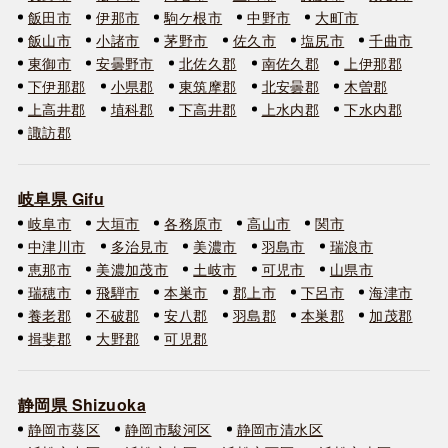
飯田市
伊那市
駒ケ根市
中野市
大町市
飯山市
小諸市
茅野市
佐久市
塩尻市
千曲市
東御市
安曇野市
北佐久郡
南佐久郡
上伊那郡
下伊那郡
小県郡
東筑摩郡
北安曇郡
木曽郡
上高井郡
埴科郡
下高井郡
上水内郡
下水内郡
諏訪郡
岐阜県 Gifu
岐阜市
大垣市
各務原市
高山市
関市
中津川市
多治見市
美濃市
羽島市
瑞浪市
恵那市
美濃加茂市
土岐市
可児市
山県市
瑞穂市
飛騨市
本巣市
郡上市
下呂市
海津市
養老郡
不破郡
安八郡
羽島郡
本巣郡
加茂郡
揖斐郡
大野郡
可児郡
静岡県 Shizuoka
静岡市葵区
静岡市駿河区
静岡市清水区