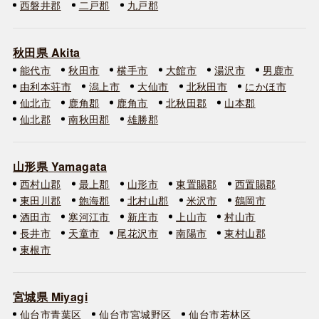
西磐井郡
二戸郡
九戸郡
秋田県 Akita
能代市
秋田市
横手市
大館市
湯沢市
男鹿市
由利本荘市
潟上市
大仙市
北秋田市
にかほ市
仙北市
鹿角郡
鹿角市
北秋田郡
山本郡
仙北郡
南秋田郡
雄勝郡
山形県 Yamagata
西村山郡
最上郡
山形市
東置賜郡
西置賜郡
東田川郡
飽海郡
北村山郡
米沢市
鶴岡市
酒田市
寒河江市
新庄市
上山市
村山市
長井市
天童市
尾花沢市
南陽市
東村山郡
東根市
宮城県 Miyagi
仙台市青葉区
仙台市宮城野区
仙台市若林区