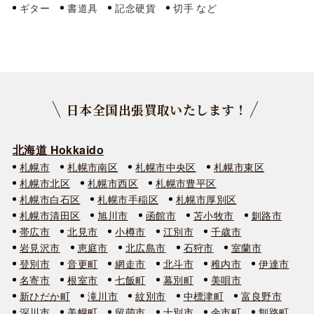
ギター
書道具
記念硬貨
切手
日本全国出張買取いたします！
北海道 Hokkaido
札幌市
札幌市南区
札幌市中央区
札幌市東区
札幌市北区
札幌市西区
札幌市豊平区
札幌市白石区
札幌市手稲区
札幌市厚別区
札幌市清田区
旭川市
函館市
苫小牧市
釧路市
帯広市
北見市
小樽市
江別市
千歳市
岩見沢市
恵庭市
北広島市
石狩市
室蘭市
登別市
音更町
網走市
北斗市
稚内市
伊達市
名寄市
根室市
七飯町
幕別町
美唄市
新ひだか町
滝川市
紋別市
中標津町
富良野市
深川市
美幌町
留萌市
士別市
余市町
釧路町