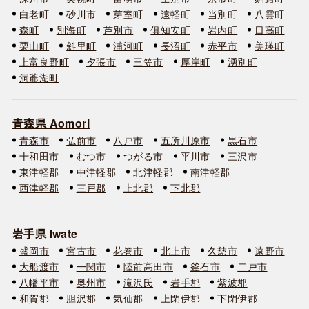
白老町
砂川市
芽室町
遠軽町
当別町
八雲町
森町
別海町
芦別市
俱知安町
岩内町
日高町
栗山町
斜里町
浦河町
長沼町
赤平市
美瑛町
上富良野町
夕張市
三笠市
厚岸町
湧別町
洞爺湖町
青森県 Aomori
青森市
弘前市
八戸市
五所川原市
黒石市
十和田市
むつ市
つがる市
平川市
三沢市
東津軽郡
中津軽郡
北津軽郡
南津軽郡
西津軽郡
三戸郡
上北郡
下北郡
岩手県 Iwate
盛岡市
宮古市
花巻市
北上市
久慈市
遠野市
大船渡市
一関市
陸前高田市
釜石市
二戸市
八幡平市
奥州市
滝沢氏
岩手郡
紫波郡
和賀郡
胆沢郡
気仙郡
上閉伊郡
下閉伊郡