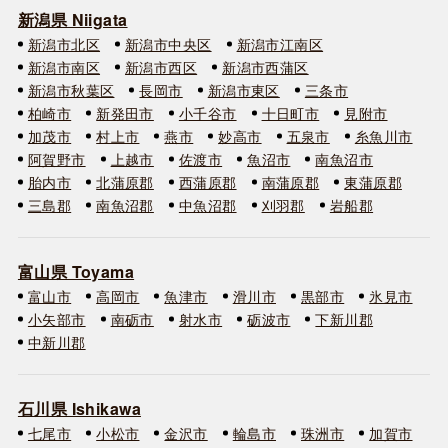
新潟県 Niigata
新潟市北区
新潟市中央区
新潟市江南区
新潟市南区
新潟市西区
新潟市西蒲区
新潟市秋葉区
長岡市
新潟市東区
三条市
柏崎市
新発田市
小千谷市
十日町市
見附市
加茂市
村上市
燕市
妙高市
五泉市
糸魚川市
阿賀野市
上越市
佐渡市
魚沼市
南魚沼市
胎内市
北蒲原郡
西蒲原郡
南蒲原郡
東蒲原郡
三島郡
南魚沼郡
中魚沼郡
刈羽郡
岩船郡
富山県 Toyama
富山市
高岡市
魚津市
滑川市
黒部市
氷見市
小矢部市
南砺市
射水市
砺波市
下新川郡
中新川郡
石川県 Ishikawa
七尾市
小松市
金沢市
輪島市
珠洲市
加賀市