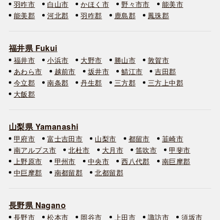
羽咋市
白山市
かほく市
野々市市
能美市
能美郡
河北郡
羽咋郡
鹿島郡
鳳珠郡
福井県 Fukui
福井市
小浜市
大野市
勝山市
敦賀市
あわら市
越前市
坂井市
鯖江市
吉田郡
今立郡
南条郡
丹生郡
三方郡
三方上中郡
大飯郡
山梨県 Yamanashi
甲府市
富士吉田市
山梨市
都留市
韮崎市
南アルプス市
北杜市
大月市
笛吹市
甲斐市
上野原市
甲州市
中央市
西八代郡
南巨摩郡
中巨摩郡
南都留郡
北都留郡
長野県 Nagano
長野市
松本市
岡谷市
上田市
諏訪市
須坂市