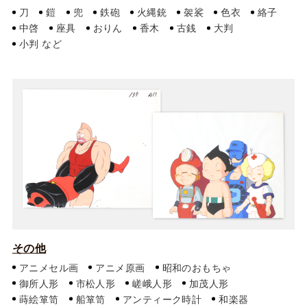
刀
鎧
兜
鉄砲
火縄銃
袈裟
色衣
絡子
中啓
座具
おりん
香木
古銭
大判
小判
その他
アニメセル画
アニメ原画
昭和のおもちゃ
御所人形
市松人形
嵯峨人形
加茂人形
蒔絵箪笥
船箪笥
アンティーク時計
和楽器