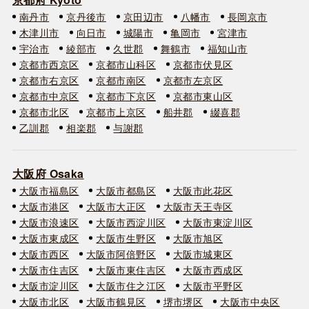
南丹市
京丹後市
京田辺市
八幡市
長岡京市
木津川市
向日市
城陽市
亀岡市
宮津市
宇治市
綾部市
久世郡
舞鶴市
福知山市
京都市西京区
京都市山科区
京都市伏見区
京都市右京区
京都市南区
京都市左京区
京都市中京区
京都市下京区
京都市東山区
京都市北区
京都市上京区
船井郡
綴喜郡
乙訓郡
相楽郡
与謝郡
大阪府 Osaka
大阪市福島区
大阪市都島区
大阪市此花区
大阪市港区
大阪市大正区
大阪市天王寺区
大阪市浪速区
大阪市西淀川区
大阪市東淀川区
大阪市東成区
大阪市生野区
大阪市旭区
大阪市西区
大阪市阿倍野区
大阪市城東区
大阪市住吉区
大阪市東住吉区
大阪市西成区
大阪市淀川区
大阪市住之江区
大阪市平野区
大阪市北区
大阪市鶴見区
堺市堺区
大阪市中央区