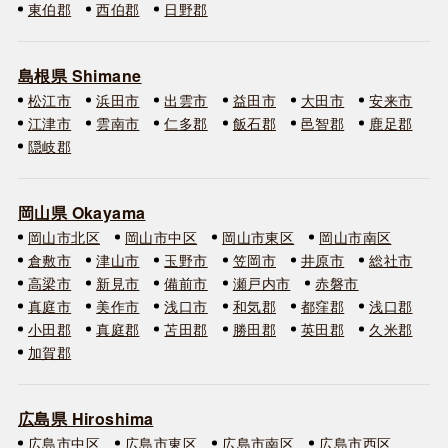
東伯郡
西伯郡
日野郡
島根県 Shimane
松江市
浜田市
出雲市
益田市
大田市
安来市
江津市
雲南市
仁多郡
飯石郡
邑智郡
鹿足郡
隠岐郡
岡山県 Okayama
岡山市北区
岡山市中区
岡山市東区
岡山市南区
倉敷市
津山市
玉野市
笠岡市
井原市
総社市
高梁市
新見市
備前市
瀬戸内市
赤磐市
真庭市
美作市
浅口市
和気郡
都窪郡
浅口郡
小田郡
真庭郡
苫田郡
勝田郡
英田郡
久米郡
加賀郡
広島県 Hiroshima
広島市中区
広島市東区
広島市南区
広島市西区