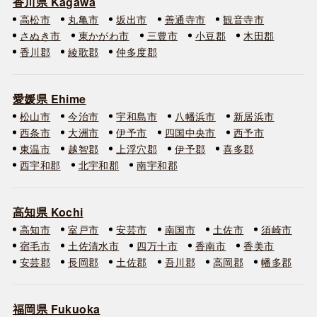
香川県 Kagawa
高松市
丸亀市
坂出市
善通寺市
観音寺市
さぬき市
東かがわ市
三豊市
小豆郡
木田郡
香川郡
綾歌郡
仲多度郡
愛媛県 Ehime
松山市
今治市
宇和島市
八幡浜市
新居浜市
西条市
大洲市
伊予市
四国中央市
西予市
東温市
越智郡
上浮穴郡
伊予郡
喜多郡
西宇和郡
北宇和郡
南宇和郡
高知県 Kochi
高知市
室戸市
安芸市
南国市
土佐市
須崎市
宿毛市
土佐清水市
四万十市
香南市
香美市
安芸郡
長岡郡
土佐郡
吾川郡
高岡郡
幡多郡
福岡県 Fukuoka