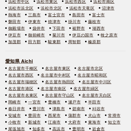
浜松市中区
浜松市東区
浜松市西区
浜松市南区
浜松市浜北区
浜松市北区
浜松市天竜区
沼津市
熱海市
三島市
富士宮市
島田市
富士市
磐田市
伊東市
焼津市
掛川市
藤枝市
御殿場市
袋井市
下田市
裾野市
湖西市
伊豆市
御前崎市
菊川市
伊豆の国市
牧之原市
加茂郡
田方郡
駿東郡
周智郡
榛原郡
愛知県 Aichi
名古屋市千種区
名古屋市東区
名古屋市北区
名古屋市西区
名古屋市中村区
名古屋市昭和区
名古屋市瑞穂区
名古屋市熱田区
名古屋市中川区
名古屋市港区
名古屋市南区
名古屋市緑区
名古屋市名東区
名古屋市守山区
名古屋市天白区
岡崎市
一宮市
豊橋市
瀬戸市
半田市
春日井市
豊川市
津島市
碧南市
刈谷市
安城市
豊田市
西尾市
蒲郡市
犬山市
常滑市
小牧市
新城市
江南市
大府市
東海市
知立市
尾張旭市
知多市
高浜市
豊明市
岩倉市