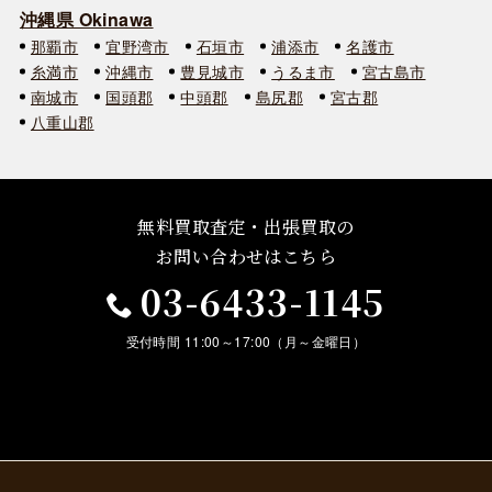
沖縄県 Okinawa
那覇市
宜野湾市
石垣市
浦添市
名護市
糸満市
沖縄市
豊見城市
うるま市
宮古島市
南城市
国頭郡
中頭郡
島尻郡
宮古郡
八重山郡
無料買取査定・出張買取の
お問い合わせはこちら
03-6433-1145
受付時間 11:00～17:00（月～金曜日）