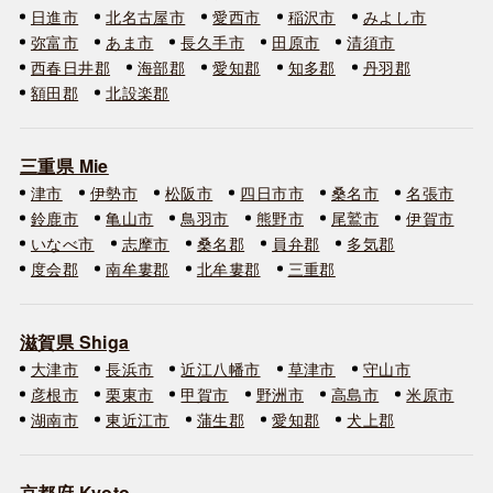
日進市
北名古屋市
愛西市
稲沢市
みよし市
弥富市
あま市
長久手市
田原市
清須市
西春日井郡
海部郡
愛知郡
知多郡
丹羽郡
額田郡
北設楽郡
三重県 Mie
津市
伊勢市
松阪市
四日市市
桑名市
名張市
鈴鹿市
亀山市
鳥羽市
熊野市
尾鷲市
伊賀市
いなべ市
志摩市
桑名郡
員弁郡
多気郡
度会郡
南牟婁郡
北牟婁郡
三重郡
滋賀県 Shiga
大津市
長浜市
近江八幡市
草津市
守山市
彦根市
栗東市
甲賀市
野洲市
高島市
米原市
湖南市
東近江市
蒲生郡
愛知郡
犬上郡
京都府 Kyoto