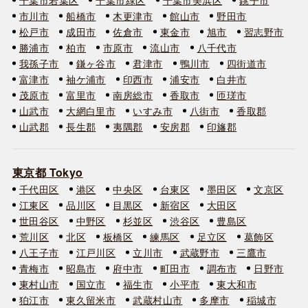
市川市
船橋市
木更津市
館山市
野田市
松戸市
成田市
佐倉市
東金市
旭市
習志野市
勝浦市
柏市
市原市
流山市
八千代市
我孫子市
鎌ヶ谷市
君津市
鴨川市
四街道市
富津市
袖ケ浦市
印西市
浦安市
白井市
茂原市
富里市
南房総市
香取市
匝瑳市
山武市
大網白里市
いすみ市
八街市
香取郡
山武郡
長生郡
夷隅郡
安房郡
印旛郡
東京都 Tokyo
千代田区
港区
中央区
台東区
墨田区
文京区
江東区
品川区
目黒区
新宿区
大田区
世田谷区
中野区
杉並区
渋谷区
豊島区
荒川区
北区
板橋区
練馬区
足立区
葛飾区
八王子市
江戸川区
立川市
武蔵野市
三鷹市
青梅市
昭島市
府中市
町田市
調布市
日野市
東村山市
国立市
福生市
小平市
東大和市
狛江市
東久留米市
武蔵村山市
多摩市
稲城市