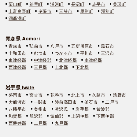
栗山町
斜里町
浦河町
長沼町
赤平市
美瑛町
上富良野町
夕張市
三笠市
厚岸町
湧別町
洞爺湖町
青森県 Aomori
青森市
弘前市
八戸市
五所川原市
黒石市
十和田市
むつ市
つがる市
平川市
三沢市
東津軽郡
中津軽郡
北津軽郡
南津軽郡
西津軽郡
三戸郡
上北郡
下北郡
岩手県 Iwate
盛岡市
宮古市
花巻市
北上市
久慈市
遠野市
大船渡市
一関市
陸前高田市
釜石市
二戸市
八幡平市
奥州市
滝沢氏
岩手郡
紫波郡
和賀郡
胆沢郡
気仙郡
上閉伊郡
下閉伊郡
西磐井郡
二戸郡
九戸郡