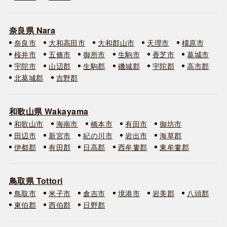
奈良県 Nara
奈良市
大和高田市
大和郡山市
天理市
橿原市
桜井市
五條市
御所市
生駒市
香芝市
葛城市
宇陀市
山辺郡
生駒郡
磯城郡
宇陀郡
高市郡
北葛城郡
吉野郡
和歌山県 Wakayama
和歌山市
海南市
橋本市
有田市
御坊市
田辺市
新宮市
紀の川市
岩出市
海草郡
伊都郡
有田郡
日高郡
西牟婁郡
東牟婁郡
鳥取県 Tottori
鳥取市
米子市
倉吉市
境港市
岩美郡
八頭郡
東伯郡
西伯郡
日野郡