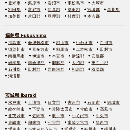
登米市
栗原市
岩沼市
東松島市
大崎市
刈田郡
富谷市
伊具郡
柴田郡
宮城郡
黒川郡
加美郡
遠田郡
亘理郡
牡鹿郡
本吉郡
福島県 Fukushima
福島市
会津若松市
郡山市
いわき市
白河市
須賀川市
喜多方市
相馬市
二本松市
田村市
南相馬市
伊達市
本宮市
伊達郡
安達郡
岩瀬郡
南会津郡
耶麻郡
大沼郡
東白川郡
石川郡
田村郡
西白河郡
相馬郡
双葉郡
河沼郡
茨城県 Ibaraki
水戸市
土浦市
日立市
古河市
石岡市
結城市
龍ケ崎市
下妻市
常陸太田市
常総市
高萩市
北茨城市
笠間市
取手市
つくば市
牛久市
鹿嶋市
潮来市
守谷市
常陸大宮市
筑西市
坂東市
かすみがうら市
稲敷市
神栖市
桜川市