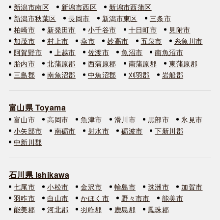
新潟市南区
新潟市西区
新潟市西蒲区
新潟市秋葉区
長岡市
新潟市東区
三条市
柏崎市
新発田市
小千谷市
十日町市
見附市
加茂市
村上市
燕市
妙高市
五泉市
糸魚川市
阿賀野市
上越市
佐渡市
魚沼市
南魚沼市
胎内市
北蒲原郡
西蒲原郡
南蒲原郡
東蒲原郡
三島郡
南魚沼郡
中魚沼郡
刈羽郡
岩船郡
富山県 Toyama
富山市
高岡市
魚津市
滑川市
黒部市
氷見市
小矢部市
南砺市
射水市
砺波市
下新川郡
中新川郡
石川県 Ishikawa
七尾市
小松市
金沢市
輪島市
珠洲市
加賀市
羽咋市
白山市
かほく市
野々市市
能美市
能美郡
河北郡
羽咋郡
鹿島郡
鳳珠郡