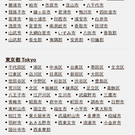
勝浦市
柏市
市原市
流山市
八千代市
我孫子市
鎌ヶ谷市
君津市
鴨川市
四街道市
富津市
袖ケ浦市
印西市
浦安市
白井市
茂原市
富里市
南房総市
香取市
匝瑳市
山武市
大網白里市
いすみ市
八街市
香取郡
山武郡
長生郡
夷隅郡
安房郡
印旛郡
東京都 Tokyo
千代田区
港区
中央区
台東区
墨田区
文京区
江東区
品川区
目黒区
新宿区
大田区
世田谷区
中野区
杉並区
渋谷区
豊島区
荒川区
北区
板橋区
練馬区
足立区
葛飾区
八王子市
江戸川区
立川市
武蔵野市
三鷹市
青梅市
昭島市
府中市
町田市
調布市
日野市
東村山市
国立市
福生市
小平市
東大和市
狛江市
東久留米市
武蔵村山市
多摩市
稲城市
羽村市
あきる野市
西東京市
清瀬市
小金井市
国分寺市
西多摩郡