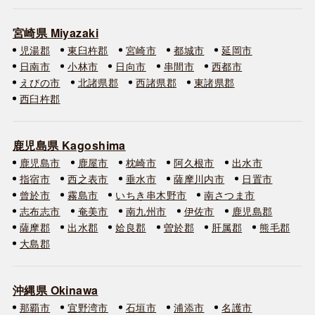
宮崎県 Miyazaki
児湯郡
東臼杵郡
宮崎市
都城市
延岡市
日南市
小林市
日向市
串間市
西都市
えびの市
北諸県郡
西諸県郡
東諸県郡
西臼杵郡
鹿児島県 Kagoshima
鹿児島市
鹿屋市
枕崎市
阿久根市
出水市
指宿市
西之表市
垂水市
薩摩川内市
日置市
曾於市
霧島市
いちき串木野市
南さつま市
志布志市
奄美市
南九州市
伊佐市
鹿児島郡
薩摩郡
出水郡
姶良郡
曽於郡
肝属郡
熊毛郡
大島郡
沖縄県 Okinawa
那覇市
宜野湾市
石垣市
浦添市
名護市