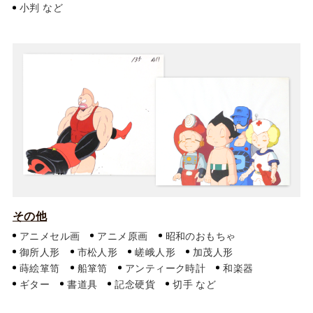
小判
その他
アニメセル画
アニメ原画
昭和のおもちゃ
御所人形
市松人形
嵯峨人形
加茂人形
蒔絵箪笥
船箪笥
アンティーク時計
和楽器
ギター
書道具
記念硬貨
切手