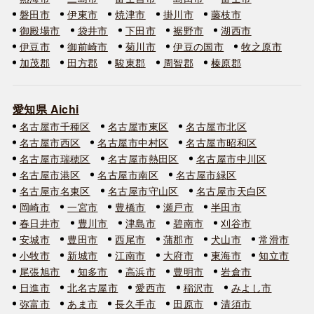
磐田市
伊東市
焼津市
掛川市
藤枝市
御殿場市
袋井市
下田市
裾野市
湖西市
伊豆市
御前崎市
菊川市
伊豆の国市
牧之原市
加茂郡
田方郡
駿東郡
周智郡
榛原郡
愛知県 Aichi
名古屋市千種区
名古屋市東区
名古屋市北区
名古屋市西区
名古屋市中村区
名古屋市昭和区
名古屋市瑞穂区
名古屋市熱田区
名古屋市中川区
名古屋市港区
名古屋市南区
名古屋市緑区
名古屋市名東区
名古屋市守山区
名古屋市天白区
岡崎市
一宮市
豊橋市
瀬戸市
半田市
春日井市
豊川市
津島市
碧南市
刈谷市
安城市
豊田市
西尾市
蒲郡市
犬山市
常滑市
小牧市
新城市
江南市
大府市
東海市
知立市
尾張旭市
知多市
高浜市
豊明市
岩倉市
日進市
北名古屋市
愛西市
稲沢市
みよし市
弥富市
あま市
長久手市
田原市
清須市