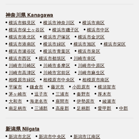
神奈川県 Kanagawa
横浜市鶴見区
横浜市神奈川区
横浜市南区
横浜市保土ヶ谷区
横浜市磯子区
横浜市中区
横浜市港北区
横浜市戸塚区
横浜市金沢区
横浜市港南区
横浜市緑区
横浜市旭区
横浜市栄区
横浜市瀬谷区
横浜市青葉区
横浜市泉区
横浜市西区
横浜市都筑区
川崎市幸区
川崎市川崎区
川崎市多摩区
川崎市中原区
川崎市高津区
川崎市宮前区
川崎市麻生区
相模原市緑区
相模原市中央区
相模原市南区
平塚市
鎌倉市
藤沢市
小田原市
横須賀市
茅ヶ崎市
逗子市
三浦市
秦野市
厚木市
大和市
海老名市
座間市
伊勢原市
綾瀬市
南足柄市
三浦郡
高座郡
足柄郡
愛甲郡
中郡
新潟県 Niigata
新潟市北区
新潟市中央区
新潟市江南区