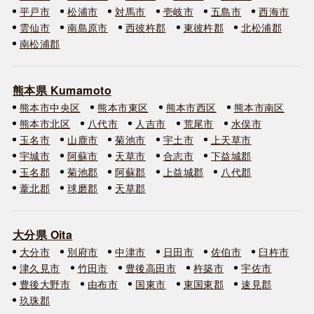
平戸市
松浦市
対馬市
壱岐市
五島市
西海市
雲仙市
南島原市
西彼杵郡
東彼杵郡
北松浦郡
南松浦郡
熊本県 Kumamoto
熊本市中央区
熊本市東区
熊本市西区
熊本市南区
熊本市北区
八代市
人吉市
荒尾市
水俣市
玉名市
山鹿市
菊池市
宇土市
上天草市
宇城市
阿蘇市
天草市
合志市
下益城郡
玉名郡
菊池郡
阿蘇郡
上益城郡
八代郡
葦北郡
球磨郡
天草郡
大分県 Oita
大分市
別府市
中津市
日田市
佐伯市
臼杵市
津久見市
竹田市
豊後高田市
杵築市
宇佐市
豊後大野市
由布市
国東市
東国東郡
速見郡
玖珠郡