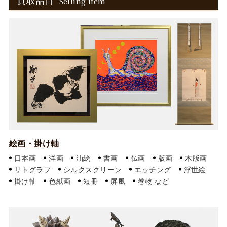
買取品目
Selling item
絵画・掛け軸
日本画
洋画
油絵
書画
仏画
版画
木版画
リトグラフ
シルクスクリーン
エッチング
浮世絵
掛け軸
色紙画
短冊
屏風
巻物