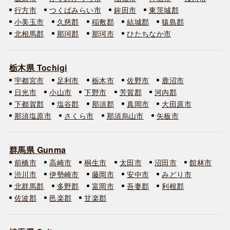
行方市
つくばみらい市
鉾田市
東茨城郡
小美玉市
久慈郡
稲敷郡
結城郡
猿島郡
北相馬郡
那珂郡
那珂市
ひたちなか市
栃木県 Tochigi
宇都宮市
足利市
栃木市
佐野市
鹿沼市
日光市
小山市
下野市
芳賀郡
河内郡
下都賀郡
塩谷郡
那須郡
真岡市
大田原市
那須塩原市
さくら市
那須烏山市
矢板市
群馬県 Gunma
前橋市
高崎市
桐生市
太田市
沼田市
館林市
渋川市
伊勢崎市
藤岡市
安中市
みどり市
北群馬郡
多野郡
富岡市
吾妻郡
利根郡
佐波郡
邑楽郡
甘楽郡