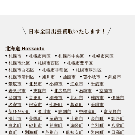
日本全国出張買取いたします！
北海道 Hokkaido
札幌市
札幌市南区
札幌市中央区
札幌市東区
札幌市北区
札幌市西区
札幌市豊平区
札幌市白石区
札幌市手稲区
札幌市厚別区
札幌市清田区
旭川市
函館市
苫小牧市
釧路市
帯広市
北見市
小樽市
江別市
千歳市
岩見沢市
恵庭市
北広島市
石狩市
室蘭市
登別市
音更町
網走市
北斗市
稚内市
伊達市
名寄市
根室市
七飯町
幕別町
美唄市
新ひだか町
滝川市
紋別市
中標津町
富良野市
深川市
美幌町
留萌市
士別市
余市町
釧路町
白老町
砂川市
芽室町
遠軽町
当別町
八雲町
森町
別海町
芦別市
俱知安町
岩内町
日高町