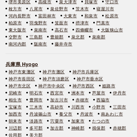
堺市美原区
高槻市
泉大津市
貝塚市
守口市
枚方市
八尾市
泉佐野市
茨木市
寝屋川市
河内長野市
富田林市
大東市
和泉市
松原市
柏原市
羽曳野市
箕面市
摂津市
門真市
東大阪市
泉南市
高石市
四條畷市
大阪狭山市
交野市
三島郡
豊能郡
泉北郡
泉南郡
南河内郡
阪南市
藤井寺市
兵庫県 Hyogo
神戸市東灘区
神戸市灘区
神戸市兵庫区
神戸市長田区
神戸市須磨区
神戸市垂水区
神戸市北区
神戸市中央区
神戸市西区
姫路市
尼崎市
明石市
西宮市
洲本市
芦屋市
伊丹市
相生市
豊岡市
加古川市
赤穂市
西脇市
宝塚市
三木市
高砂市
川西市
小野市
三田市
加西市
丹波篠山市
養父市
丹波市
南あわじ市
朝来市
淡路市
宍粟市
加東市
たつの市
川辺郡
多可郡
加古郡
神崎郡
揖保郡
赤穂郡
佐用郡
美方郡