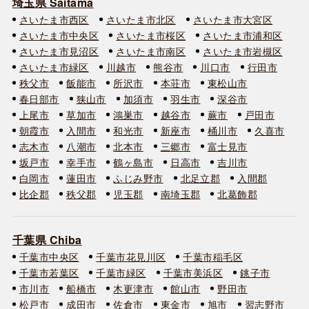
埼玉県 Saitama
さいたま市西区
さいたま市北区
さいたま市大宮区
さいたま市中央区
さいたま市桜区
さいたま市浦和区
さいたま市見沼区
さいたま市南区
さいたま市岩槻区
さいたま市緑区
川越市
熊谷市
川口市
行田市
秩父市
飯能市
所沢市
本荘市
東松山市
春日部市
狭山市
加須市
羽生市
深谷市
上尾市
草加市
鴻巣市
越谷市
蕨市
戸田市
朝霞市
入間市
和光市
新座市
桶川市
久喜市
志木市
八潮市
北本市
三郷市
富士見市
坂戸市
幸手市
鶴ヶ島市
日高市
吉川市
白岡市
蓮田市
ふじみ野市
北足立郡
入間郡
比企郡
秩父郡
児玉郡
南埼玉郡
北葛飾郡
千葉県 Chiba
千葉市中央区
千葉市花見川区
千葉市稲毛区
千葉市若葉区
千葉市緑区
千葉市美浜区
銚子市
市川市
船橋市
木更津市
館山市
野田市
松戸市
成田市
佐倉市
東金市
旭市
習志野市