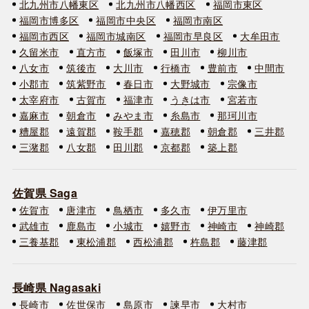
北九州市八幡東区
北九州市八幡西区
福岡市東区
福岡市博多区
福岡市中央区
福岡市南区
福岡市西区
福岡市城南区
福岡市早良区
大牟田市
久留米市
直方市
飯塚市
田川市
柳川市
八女市
筑後市
大川市
行橋市
豊前市
中間市
小郡市
筑紫野市
春日市
大野城市
宗像市
太宰府市
古賀市
福津市
うきは市
宮若市
嘉麻市
朝倉市
みやま市
糸島市
那珂川市
糟屋郡
遠賀郡
鞍手郡
嘉穂郡
朝倉郡
三井郡
三潴郡
八女郡
田川郡
京都郡
築上郡
佐賀県 Saga
佐賀市
唐津市
鳥栖市
多久市
伊万里市
武雄市
鹿島市
小城市
嬉野市
神崎市
神崎郡
三養基郡
東松浦郡
西松浦郡
杵島郡
藤津郡
長崎県 Nagasaki
長崎市
佐世保市
島原市
諫早市
大村市