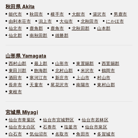
秋田県 Akita
能代市
秋田市
横手市
大館市
湯沢市
男鹿市
由利本荘市
潟上市
大仙市
北秋田市
にかほ市
仙北市
鹿角郡
鹿角市
北秋田郡
山本郡
仙北郡
南秋田郡
雄勝郡
山形県 Yamagata
西村山郡
最上郡
山形市
東置賜郡
西置賜郡
東田川郡
飽海郡
北村山郡
米沢市
鶴岡市
酒田市
寒河江市
新庄市
上山市
村山市
長井市
天童市
尾花沢市
南陽市
東村山郡
東根市
宮城県 Miyagi
仙台市青葉区
仙台市宮城野区
仙台市若林区
仙台市太白区
石巻市
塩釜市
仙台市泉区
白石市
気仙沼市
名取市
角田市
多賀城市