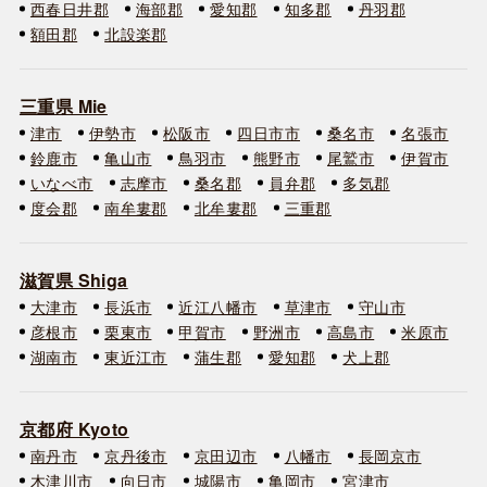
西春日井郡
海部郡
愛知郡
知多郡
丹羽郡
額田郡
北設楽郡
三重県 Mie
津市
伊勢市
松阪市
四日市市
桑名市
名張市
鈴鹿市
亀山市
鳥羽市
熊野市
尾鷲市
伊賀市
いなべ市
志摩市
桑名郡
員弁郡
多気郡
度会郡
南牟婁郡
北牟婁郡
三重郡
滋賀県 Shiga
大津市
長浜市
近江八幡市
草津市
守山市
彦根市
栗東市
甲賀市
野洲市
高島市
米原市
湖南市
東近江市
蒲生郡
愛知郡
犬上郡
京都府 Kyoto
南丹市
京丹後市
京田辺市
八幡市
長岡京市
木津川市
向日市
城陽市
亀岡市
宮津市