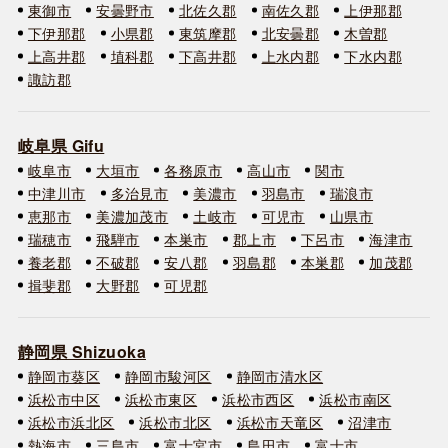
東御市
安曇野市
北佐久郡
南佐久郡
上伊那郡
下伊那郡
小県郡
東筑摩郡
北安曇郡
木曽郡
上高井郡
埴科郡
下高井郡
上水内郡
下水内郡
諏訪郡
岐阜県 Gifu
岐阜市
大垣市
各務原市
高山市
関市
中津川市
多治見市
美濃市
羽島市
瑞浪市
恵那市
美濃加茂市
土岐市
可児市
山県市
瑞穂市
飛騨市
本巣市
郡上市
下呂市
海津市
養老郡
不破郡
安八郡
羽島郡
本巣郡
加茂郡
揖斐郡
大野郡
可児郡
静岡県 Shizuoka
静岡市葵区
静岡市駿河区
静岡市清水区
浜松市中区
浜松市東区
浜松市西区
浜松市南区
浜松市浜北区
浜松市北区
浜松市天竜区
沼津市
熱海市
三島市
富士宮市
島田市
富士市