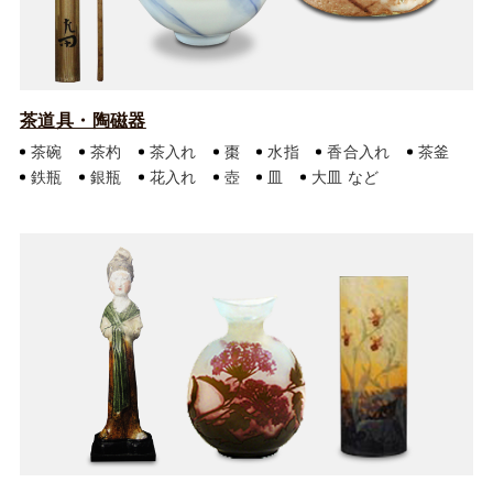
茶道具・陶磁器
茶碗
茶杓
茶入れ
棗
水指
香合入れ
茶釜
鉄瓶
銀瓶
花入れ
壺
皿
大皿