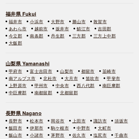
福井県 Fukui
福井市
小浜市
大野市
勝山市
敦賀市
あわら市
越前市
坂井市
鯖江市
吉田郡
今立郡
南条郡
丹生郡
三方郡
三方上中郡
大飯郡
山梨県 Yamanashi
甲府市
富士吉田市
山梨市
都留市
韮崎市
南アルプス市
北杜市
大月市
笛吹市
甲斐市
上野原市
甲州市
中央市
西八代郡
南巨摩郡
中巨摩郡
南都留郡
北都留郡
長野県 Nagano
長野市
松本市
岡谷市
上田市
諏訪市
須坂市
飯田市
伊那市
駒ケ根市
中野市
大町市
飯山市
小諸市
茅野市
佐久市
塩尻市
千曲市