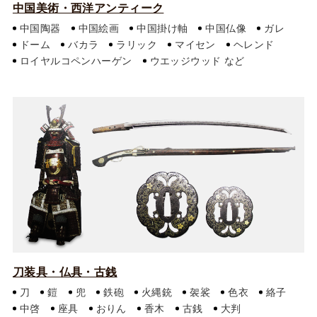
中国美術・西洋アンティーク
中国陶器
中国絵画
中国掛け軸
中国仏像
ガレ
ドーム
バカラ
ラリック
マイセン
ヘレンド
ロイヤルコペンハーゲン
ウエッジウッド
刀装具・仏具・古銭
刀
鎧
兜
鉄砲
火縄銃
袈裟
色衣
絡子
中啓
座具
おりん
香木
古銭
大判