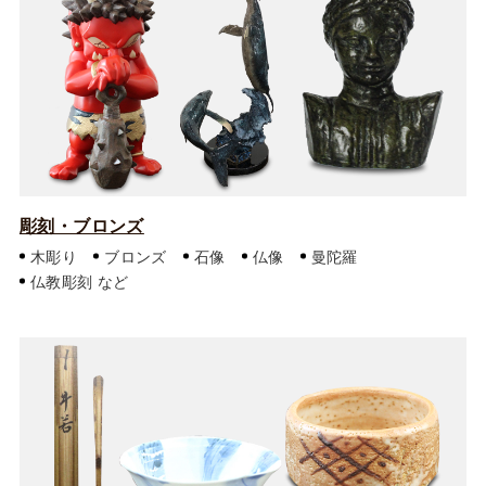
彫刻・ブロンズ
木彫り
ブロンズ
石像
仏像
曼陀羅
仏教彫刻