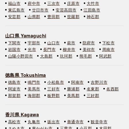
福山市
府中市
三次市
庄原市
大竹市
東広島市
廿日市市
安芸高田市
江田島市
安芸郡
山県郡
豊田郡
世羅郡
神石郡
山口県 Yamaguchi
下関市
宇部市
山口市
萩市
防府市
下松市
岩国市
光市
長門市
柳井市
美祢市
周南市
山陽小野田市
大島郡
玖珂郡
熊毛郡
阿武郡
徳島県 Tokushima
徳島市
鳴門市
小松島市
阿南市
吉野川市
阿波市
美馬市
三好市
勝浦郡
名東郡
名西郡
那賀郡
海部郡
板野郡
美馬郡
三好郡
香川県 Kagawa
高松市
丸亀市
坂出市
善通寺市
観音寺市
さぬき市
東かがわ市
三豊市
小豆郡
木田郡