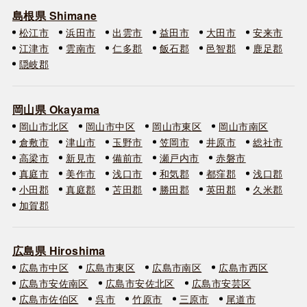
島根県 Shimane
松江市
浜田市
出雲市
益田市
大田市
安来市
江津市
雲南市
仁多郡
飯石郡
邑智郡
鹿足郡
隠岐郡
岡山県 Okayama
岡山市北区
岡山市中区
岡山市東区
岡山市南区
倉敷市
津山市
玉野市
笠岡市
井原市
総社市
高梁市
新見市
備前市
瀬戸内市
赤磐市
真庭市
美作市
浅口市
和気郡
都窪郡
浅口郡
小田郡
真庭郡
苫田郡
勝田郡
英田郡
久米郡
加賀郡
広島県 Hiroshima
広島市中区
広島市東区
広島市南区
広島市西区
広島市安佐南区
広島市安佐北区
広島市安芸区
広島市佐伯区
呉市
竹原市
三原市
尾道市