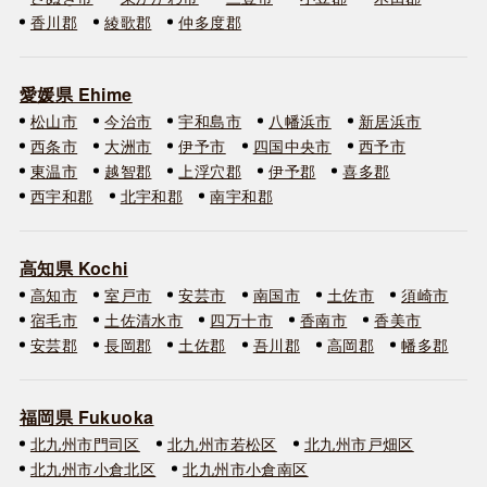
香川郡
綾歌郡
仲多度郡
愛媛県 Ehime
松山市
今治市
宇和島市
八幡浜市
新居浜市
西条市
大洲市
伊予市
四国中央市
西予市
東温市
越智郡
上浮穴郡
伊予郡
喜多郡
西宇和郡
北宇和郡
南宇和郡
高知県 Kochi
高知市
室戸市
安芸市
南国市
土佐市
須崎市
宿毛市
土佐清水市
四万十市
香南市
香美市
安芸郡
長岡郡
土佐郡
吾川郡
高岡郡
幡多郡
福岡県 Fukuoka
北九州市門司区
北九州市若松区
北九州市戸畑区
北九州市小倉北区
北九州市小倉南区