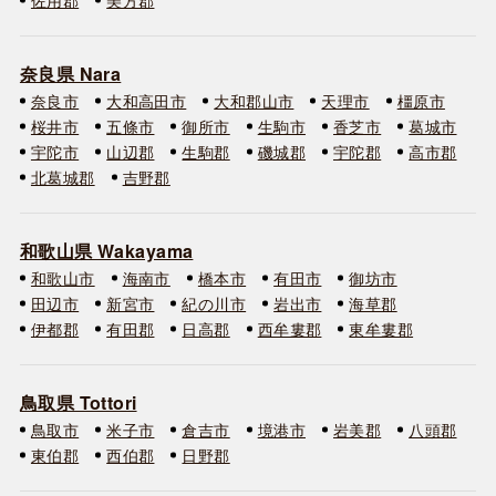
奈良県 Nara
奈良市
大和高田市
大和郡山市
天理市
橿原市
桜井市
五條市
御所市
生駒市
香芝市
葛城市
宇陀市
山辺郡
生駒郡
磯城郡
宇陀郡
高市郡
北葛城郡
吉野郡
和歌山県 Wakayama
和歌山市
海南市
橋本市
有田市
御坊市
田辺市
新宮市
紀の川市
岩出市
海草郡
伊都郡
有田郡
日高郡
西牟婁郡
東牟婁郡
鳥取県 Tottori
鳥取市
米子市
倉吉市
境港市
岩美郡
八頭郡
東伯郡
西伯郡
日野郡