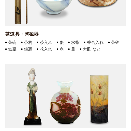
茶道具・陶磁器
茶碗
茶杓
茶入れ
棗
水指
香合入れ
茶釜
鉄瓶
銀瓶
花入れ
壺
皿
大皿