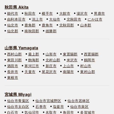
秋田県 Akita
能代市
秋田市
横手市
大館市
湯沢市
男鹿市
由利本荘市
潟上市
大仙市
北秋田市
にかほ市
仙北市
鹿角郡
鹿角市
北秋田郡
山本郡
仙北郡
南秋田郡
雄勝郡
山形県 Yamagata
西村山郡
最上郡
山形市
東置賜郡
西置賜郡
東田川郡
飽海郡
北村山郡
米沢市
鶴岡市
酒田市
寒河江市
新庄市
上山市
村山市
長井市
天童市
尾花沢市
南陽市
東村山郡
東根市
宮城県 Miyagi
仙台市青葉区
仙台市宮城野区
仙台市若林区
仙台市太白区
石巻市
塩釜市
仙台市泉区
白石市
気仙沼市
名取市
角田市
多賀城市