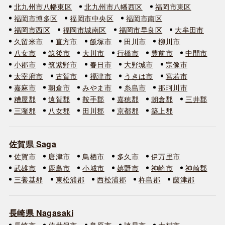
北九州市八幡東区
北九州市八幡西区
福岡市東区
福岡市博多区
福岡市中央区
福岡市南区
福岡市西区
福岡市城南区
福岡市早良区
大牟田市
久留米市
直方市
飯塚市
田川市
柳川市
八女市
筑後市
大川市
行橋市
豊前市
中間市
小郡市
筑紫野市
春日市
大野城市
宗像市
太宰府市
古賀市
福津市
うきは市
宮若市
嘉麻市
朝倉市
みやま市
糸島市
那珂川市
糟屋郡
遠賀郡
鞍手郡
嘉穂郡
朝倉郡
三井郡
三潴郡
八女郡
田川郡
京都郡
築上郡
佐賀県 Saga
佐賀市
唐津市
鳥栖市
多久市
伊万里市
武雄市
鹿島市
小城市
嬉野市
神崎市
神崎郡
三養基郡
東松浦郡
西松浦郡
杵島郡
藤津郡
長崎県 Nagasaki
長崎市
佐世保市
島原市
諫早市
大村市