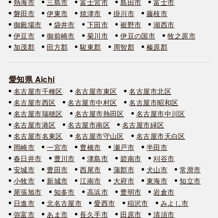
熱海市
三島市
富士宮市
島田市
富士市
磐田市
伊東市
焼津市
掛川市
藤枝市
御殿場市
袋井市
下田市
裾野市
湖西市
伊豆市
御前崎市
菊川市
伊豆の国市
牧之原市
加茂郡
田方郡
駿東郡
周智郡
榛原郡
愛知県 Aichi
名古屋市千種区
名古屋市東区
名古屋市北区
名古屋市西区
名古屋市中村区
名古屋市昭和区
名古屋市瑞穂区
名古屋市熱田区
名古屋市中川区
名古屋市港区
名古屋市南区
名古屋市緑区
名古屋市名東区
名古屋市守山区
名古屋市天白区
岡崎市
一宮市
豊橋市
瀬戸市
半田市
春日井市
豊川市
津島市
碧南市
刈谷市
安城市
豊田市
西尾市
蒲郡市
犬山市
常滑市
小牧市
新城市
江南市
大府市
東海市
知立市
尾張旭市
知多市
高浜市
豊明市
岩倉市
日進市
北名古屋市
愛西市
稲沢市
みよし市
弥富市
あま市
長久手市
田原市
清須市