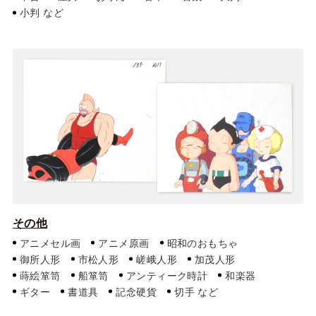
小判
その他
アニメセル画
アニメ原画
昭和のおもちゃ
御所人形
市松人形
嵯峨人形
加茂人形
蒔絵箪笥
船箪笥
アンティーク時計
和楽器
ギター
書道具
記念硬貨
切手