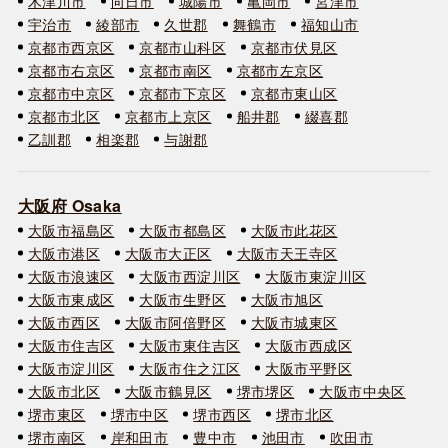
木津川市
向日市
城陽市
亀岡市
宮津市
宇治市
綾部市
久世郡
舞鶴市
福知山市
京都市西京区
京都市山科区
京都市伏見区
京都市右京区
京都市南区
京都市左京区
京都市中京区
京都市下京区
京都市東山区
京都市北区
京都市上京区
船井郡
綴喜郡
乙訓郡
相楽郡
与謝郡
大阪府 Osaka
大阪市福島区
大阪市都島区
大阪市此花区
大阪市港区
大阪市大正区
大阪市天王寺区
大阪市浪速区
大阪市西淀川区
大阪市東淀川区
大阪市東成区
大阪市生野区
大阪市旭区
大阪市西区
大阪市阿倍野区
大阪市城東区
大阪市住吉区
大阪市東住吉区
大阪市西成区
大阪市淀川区
大阪市住之江区
大阪市平野区
大阪市北区
大阪市鶴見区
堺市堺区
大阪市中央区
堺市東区
堺市中区
堺市西区
堺市北区
堺市南区
岸和田市
豊中市
池田市
吹田市