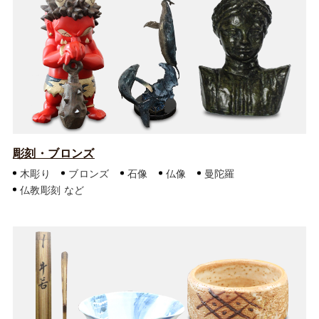
彫刻・ブロンズ
木彫り
ブロンズ
石像
仏像
曼陀羅
仏教彫刻