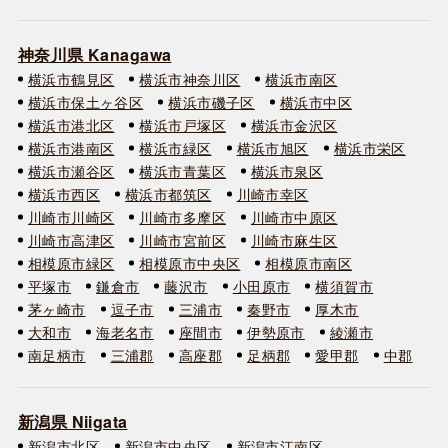
神奈川県 Kanagawa
横浜市鶴見区
横浜市神奈川区
横浜市南区
横浜市保土ヶ谷区
横浜市磯子区
横浜市中区
横浜市港北区
横浜市戸塚区
横浜市金沢区
横浜市港南区
横浜市緑区
横浜市旭区
横浜市栄区
横浜市瀬谷区
横浜市青葉区
横浜市泉区
横浜市西区
横浜市都筑区
川崎市幸区
川崎市川崎区
川崎市多摩区
川崎市中原区
川崎市高津区
川崎市宮前区
川崎市麻生区
相模原市緑区
相模原市中央区
相模原市南区
平塚市
鎌倉市
藤沢市
小田原市
横須賀市
茅ヶ崎市
逗子市
三浦市
秦野市
厚木市
大和市
海老名市
座間市
伊勢原市
綾瀬市
南足柄市
三浦郡
高座郡
足柄郡
愛甲郡
中郡
新潟県 Niigata
新潟市北区
新潟市中央区
新潟市江南区