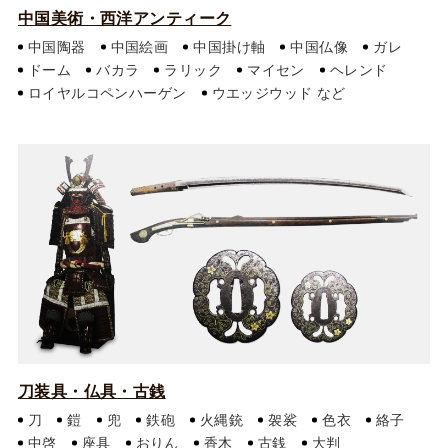
中国美術・西洋アンティーク
中国陶器
中国絵画
中国掛け軸
中国仏像
ガレ
ドーム
バカラ
ラリック
マイセン
ヘレンド
ロイヤルコペンハーゲン
ウエッジウッド
刀装具・仏具・古銭
刀
鎧
兜
鉄砲
火縄銃
袈裟
色衣
絡子
中啓
座具
おりん
香木
古銭
大判