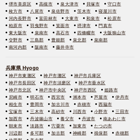
堺市美原区
高槻市
泉大津市
貝塚市
守口市
枚方市
八尾市
泉佐野市
茨木市
寝屋川市
河内長野市
富田林市
大東市
和泉市
松原市
柏原市
羽曳野市
箕面市
摂津市
門真市
東大阪市
泉南市
高石市
四條畷市
大阪狭山市
交野市
三島郡
豊能郡
泉北郡
泉南郡
南河内郡
阪南市
藤井寺市
兵庫県 Hyogo
神戸市東灘区
神戸市灘区
神戸市兵庫区
神戸市長田区
神戸市須磨区
神戸市垂水区
神戸市北区
神戸市中央区
神戸市西区
姫路市
尼崎市
明石市
西宮市
洲本市
芦屋市
伊丹市
相生市
豊岡市
加古川市
赤穂市
西脇市
宝塚市
三木市
高砂市
川西市
小野市
三田市
加西市
丹波篠山市
養父市
丹波市
南あわじ市
朝来市
淡路市
宍粟市
加東市
たつの市
川辺郡
多可郡
加古郡
神崎郡
揖保郡
赤穂郡
佐用郡
美方郡