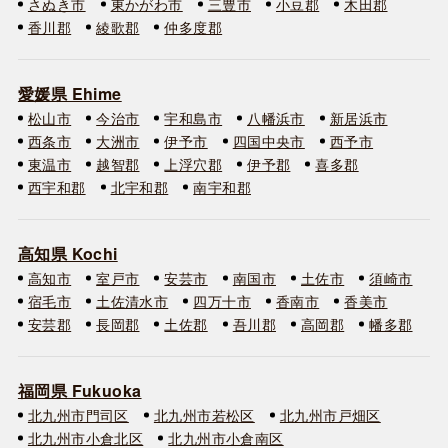
さぬき市
東かがわ市
三豊市
小豆郡
木田郡
香川郡
綾歌郡
仲多度郡
愛媛県 Ehime
松山市
今治市
宇和島市
八幡浜市
新居浜市
西条市
大洲市
伊予市
四国中央市
西予市
東温市
越智郡
上浮穴郡
伊予郡
喜多郡
西宇和郡
北宇和郡
南宇和郡
高知県 Kochi
高知市
室戸市
安芸市
南国市
土佐市
須崎市
宿毛市
土佐清水市
四万十市
香南市
香美市
安芸郡
長岡郡
土佐郡
吾川郡
高岡郡
幡多郡
福岡県 Fukuoka
北九州市門司区
北九州市若松区
北九州市戸畑区
北九州市小倉北区
北九州市小倉南区