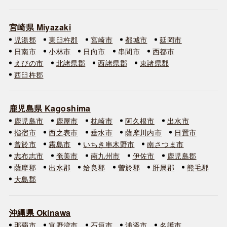
宮崎県 Miyazaki
児湯郡
東臼杵郡
宮崎市
都城市
延岡市
日南市
小林市
日向市
串間市
西都市
えびの市
北諸県郡
西諸県郡
東諸県郡
西臼杵郡
鹿児島県 Kagoshima
鹿児島市
鹿屋市
枕崎市
阿久根市
出水市
指宿市
西之表市
垂水市
薩摩川内市
日置市
曾於市
霧島市
いちき串木野市
南さつま市
志布志市
奄美市
南九州市
伊佐市
鹿児島郡
薩摩郡
出水郡
姶良郡
曽於郡
肝属郡
熊毛郡
大島郡
沖縄県 Okinawa
那覇市
宜野湾市
石垣市
浦添市
名護市