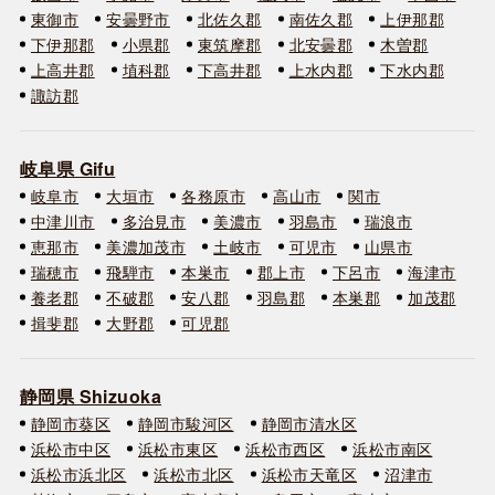
東御市
安曇野市
北佐久郡
南佐久郡
上伊那郡
下伊那郡
小県郡
東筑摩郡
北安曇郡
木曽郡
上高井郡
埴科郡
下高井郡
上水内郡
下水内郡
諏訪郡
岐阜県 Gifu
岐阜市
大垣市
各務原市
高山市
関市
中津川市
多治見市
美濃市
羽島市
瑞浪市
恵那市
美濃加茂市
土岐市
可児市
山県市
瑞穂市
飛騨市
本巣市
郡上市
下呂市
海津市
養老郡
不破郡
安八郡
羽島郡
本巣郡
加茂郡
揖斐郡
大野郡
可児郡
静岡県 Shizuoka
静岡市葵区
静岡市駿河区
静岡市清水区
浜松市中区
浜松市東区
浜松市西区
浜松市南区
浜松市浜北区
浜松市北区
浜松市天竜区
沼津市