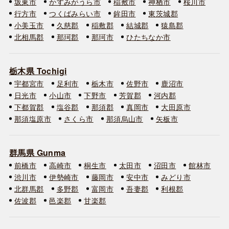
坂東市
かすみがうら市
稲敷市
神栖市
桜川市
行方市
つくばみらい市
鉾田市
東茨城郡
小美玉市
久慈郡
稲敷郡
結城郡
猿島郡
北相馬郡
那珂郡
那珂市
ひたちなか市
栃木県 Tochigi
宇都宮市
足利市
栃木市
佐野市
鹿沼市
日光市
小山市
下野市
芳賀郡
河内郡
下都賀郡
塩谷郡
那須郡
真岡市
大田原市
那須塩原市
さくら市
那須烏山市
矢板市
群馬県 Gunma
前橋市
高崎市
桐生市
太田市
沼田市
館林市
渋川市
伊勢崎市
藤岡市
安中市
みどり市
北群馬郡
多野郡
富岡市
吾妻郡
利根郡
佐波郡
邑楽郡
甘楽郡