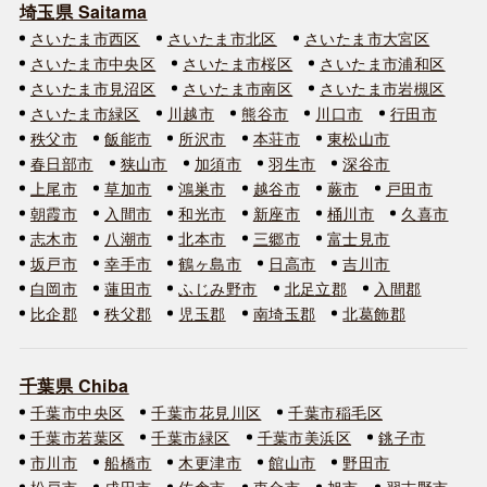
埼玉県 Saitama
さいたま市西区
さいたま市北区
さいたま市大宮区
さいたま市中央区
さいたま市桜区
さいたま市浦和区
さいたま市見沼区
さいたま市南区
さいたま市岩槻区
さいたま市緑区
川越市
熊谷市
川口市
行田市
秩父市
飯能市
所沢市
本荘市
東松山市
春日部市
狭山市
加須市
羽生市
深谷市
上尾市
草加市
鴻巣市
越谷市
蕨市
戸田市
朝霞市
入間市
和光市
新座市
桶川市
久喜市
志木市
八潮市
北本市
三郷市
富士見市
坂戸市
幸手市
鶴ヶ島市
日高市
吉川市
白岡市
蓮田市
ふじみ野市
北足立郡
入間郡
比企郡
秩父郡
児玉郡
南埼玉郡
北葛飾郡
千葉県 Chiba
千葉市中央区
千葉市花見川区
千葉市稲毛区
千葉市若葉区
千葉市緑区
千葉市美浜区
銚子市
市川市
船橋市
木更津市
館山市
野田市
松戸市
成田市
佐倉市
東金市
旭市
習志野市