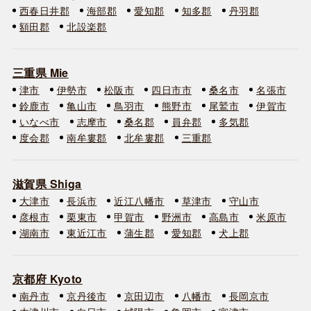
西春日井郡
海部郡
愛知郡
知多郡
丹羽郡
額田郡
北設楽郡
三重県 Mie
津市
伊勢市
松阪市
四日市市
桑名市
名張市
鈴鹿市
亀山市
鳥羽市
熊野市
尾鷲市
伊賀市
いなべ市
志摩市
桑名郡
員弁郡
多気郡
度会郡
南牟婁郡
北牟婁郡
三重郡
滋賀県 Shiga
大津市
長浜市
近江八幡市
草津市
守山市
彦根市
栗東市
甲賀市
野洲市
高島市
米原市
湖南市
東近江市
蒲生郡
愛知郡
犬上郡
京都府 Kyoto
南丹市
京丹後市
京田辺市
八幡市
長岡京市