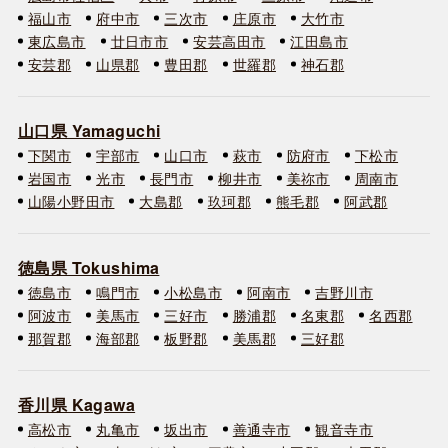
福山市
府中市
三次市
庄原市
大竹市
東広島市
廿日市市
安芸高田市
江田島市
安芸郡
山県郡
豊田郡
世羅郡
神石郡
山口県 Yamaguchi
下関市
宇部市
山口市
萩市
防府市
下松市
岩国市
光市
長門市
柳井市
美祢市
周南市
山陽小野田市
大島郡
玖珂郡
熊毛郡
阿武郡
徳島県 Tokushima
徳島市
鳴門市
小松島市
阿南市
吉野川市
阿波市
美馬市
三好市
勝浦郡
名東郡
名西郡
那賀郡
海部郡
板野郡
美馬郡
三好郡
香川県 Kagawa
高松市
丸亀市
坂出市
善通寺市
観音寺市