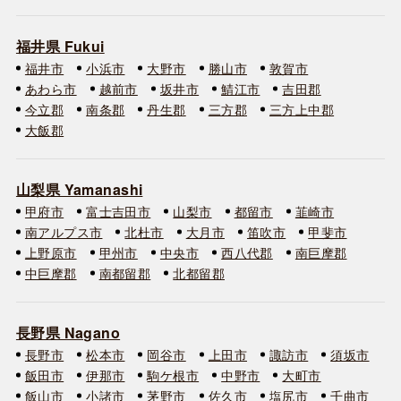
福井県 Fukui
福井市
小浜市
大野市
勝山市
敦賀市
あわら市
越前市
坂井市
鯖江市
吉田郡
今立郡
南条郡
丹生郡
三方郡
三方上中郡
大飯郡
山梨県 Yamanashi
甲府市
富士吉田市
山梨市
都留市
韮崎市
南アルプス市
北杜市
大月市
笛吹市
甲斐市
上野原市
甲州市
中央市
西八代郡
南巨摩郡
中巨摩郡
南都留郡
北都留郡
長野県 Nagano
長野市
松本市
岡谷市
上田市
諏訪市
須坂市
飯田市
伊那市
駒ケ根市
中野市
大町市
飯山市
小諸市
茅野市
佐久市
塩尻市
千曲市