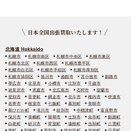
日本全国出張買取いたします！
北海道 Hokkaido
札幌市
札幌市南区
札幌市中央区
札幌市東区
札幌市北区
札幌市西区
札幌市豊平区
札幌市白石区
札幌市手稲区
札幌市厚別区
札幌市清田区
旭川市
函館市
苫小牧市
釧路市
帯広市
北見市
小樽市
江別市
千歳市
岩見沢市
恵庭市
北広島市
石狩市
室蘭市
登別市
音更町
網走市
北斗市
稚内市
伊達市
名寄市
根室市
七飯町
幕別町
美唄市
新ひだか町
滝川市
紋別市
中標津町
富良野市
深川市
美幌町
留萌市
士別市
余市町
釧路町
白老町
砂川市
芽室町
遠軽町
当別町
八雲町
森町
別海町
芦別市
俱知安町
岩内町
日高町