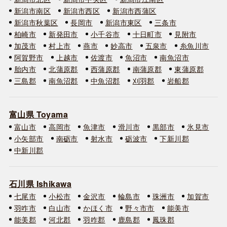
新潟市南区
新潟市西区
新潟市西蒲区
新潟市秋葉区
長岡市
新潟市東区
三条市
柏崎市
新発田市
小千谷市
十日町市
見附市
加茂市
村上市
燕市
妙高市
五泉市
糸魚川市
阿賀野市
上越市
佐渡市
魚沼市
南魚沼市
胎内市
北蒲原郡
西蒲原郡
南蒲原郡
東蒲原郡
三島郡
南魚沼郡
中魚沼郡
刈羽郡
岩船郡
富山県 Toyama
富山市
高岡市
魚津市
滑川市
黒部市
氷見市
小矢部市
南砺市
射水市
砺波市
下新川郡
中新川郡
石川県 Ishikawa
七尾市
小松市
金沢市
輪島市
珠洲市
加賀市
羽咋市
白山市
かほく市
野々市市
能美市
能美郡
河北郡
羽咋郡
鹿島郡
鳳珠郡