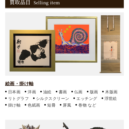
買取品目
Selling item
絵画・掛け軸
日本画
洋画
油絵
書画
仏画
版画
木版画
リトグラフ
シルクスクリーン
エッチング
浮世絵
掛け軸
色紙画
短冊
屏風
巻物