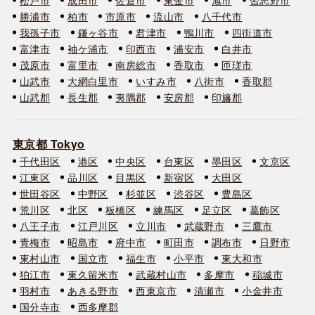
勝浦市
柏市
市原市
流山市
八千代市
我孫子市
鎌ヶ谷市
君津市
鴨川市
四街道市
富津市
袖ケ浦市
印西市
浦安市
白井市
茂原市
富里市
南房総市
香取市
匝瑳市
山武市
大網白里市
いすみ市
八街市
香取郡
山武郡
長生郡
夷隅郡
安房郡
印旛郡
東京都 Tokyo
千代田区
港区
中央区
台東区
墨田区
文京区
江東区
品川区
目黒区
新宿区
大田区
世田谷区
中野区
杉並区
渋谷区
豊島区
荒川区
北区
板橋区
練馬区
足立区
葛飾区
八王子市
江戸川区
立川市
武蔵野市
三鷹市
青梅市
昭島市
府中市
町田市
調布市
日野市
東村山市
国立市
福生市
小平市
東大和市
狛江市
東久留米市
武蔵村山市
多摩市
稲城市
羽村市
あきる野市
西東京市
清瀬市
小金井市
国分寺市
西多摩郡