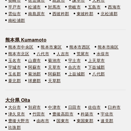
平戸市
松浦市
対馬市
壱岐市
五島市
西海市
雲仙市
南島原市
西彼杵郡
東彼杵郡
北松浦郡
南松浦郡
熊本県 Kumamoto
熊本市中央区
熊本市東区
熊本市西区
熊本市南区
熊本市北区
八代市
人吉市
荒尾市
水俣市
玉名市
山鹿市
菊池市
宇土市
上天草市
宇城市
阿蘇市
天草市
合志市
下益城郡
玉名郡
菊池郡
阿蘇郡
上益城郡
八代郡
葦北郡
球磨郡
天草郡
大分県 Oita
大分市
別府市
中津市
日田市
佐伯市
臼杵市
津久見市
竹田市
豊後高田市
杵築市
宇佐市
豊後大野市
由布市
国東市
東国東郡
速見郡
玖珠郡