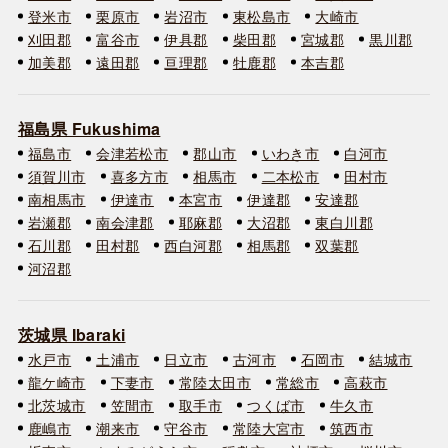
登米市
栗原市
岩沼市
東松島市
大崎市
刈田郡
富谷市
伊具郡
柴田郡
宮城郡
黒川郡
加美郡
遠田郡
亘理郡
牡鹿郡
本吉郡
福島県 Fukushima
福島市
会津若松市
郡山市
いわき市
白河市
須賀川市
喜多方市
相馬市
二本松市
田村市
南相馬市
伊達市
本宮市
伊達郡
安達郡
岩瀬郡
南会津郡
耶麻郡
大沼郡
東白川郡
石川郡
田村郡
西白河郡
相馬郡
双葉郡
河沼郡
茨城県 Ibaraki
水戸市
土浦市
日立市
古河市
石岡市
結城市
龍ケ崎市
下妻市
常陸太田市
常総市
高萩市
北茨城市
笠間市
取手市
つくば市
牛久市
鹿嶋市
潮来市
守谷市
常陸大宮市
筑西市