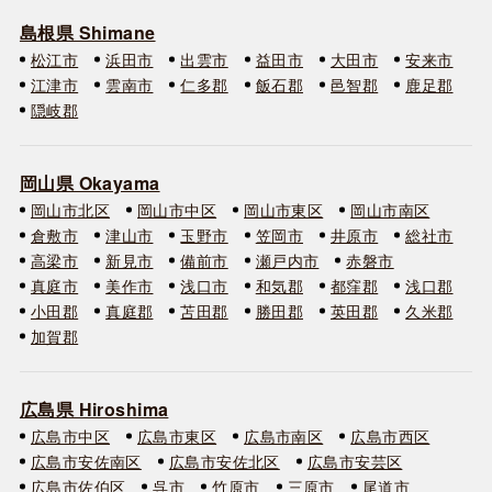
島根県 Shimane
松江市
浜田市
出雲市
益田市
大田市
安来市
江津市
雲南市
仁多郡
飯石郡
邑智郡
鹿足郡
隠岐郡
岡山県 Okayama
岡山市北区
岡山市中区
岡山市東区
岡山市南区
倉敷市
津山市
玉野市
笠岡市
井原市
総社市
高梁市
新見市
備前市
瀬戸内市
赤磐市
真庭市
美作市
浅口市
和気郡
都窪郡
浅口郡
小田郡
真庭郡
苫田郡
勝田郡
英田郡
久米郡
加賀郡
広島県 Hiroshima
広島市中区
広島市東区
広島市南区
広島市西区
広島市安佐南区
広島市安佐北区
広島市安芸区
広島市佐伯区
呉市
竹原市
三原市
尾道市