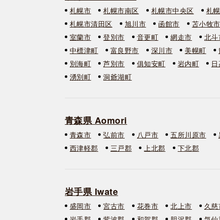
札幌市
札幌市南区
札幌市中央区
札
札幌市清田区
旭川市
函館市
苫小牧
室蘭市
登別市
音更町
網走市
北斗
中標津町
富良野市
深川市
美幌町
別海町
芦別市
俱知安町
岩内町
日
湧別町
洞爺湖町
青森県 Aomori
青森市
弘前市
八戸市
五所川原市
西津軽郡
三戸郡
上北郡
下北郡
岩手県 Iwate
盛岡市
宮古市
花巻市
北上市
久慈
岩手郡
紫波郡
和賀郡
胆沢郡
気仙