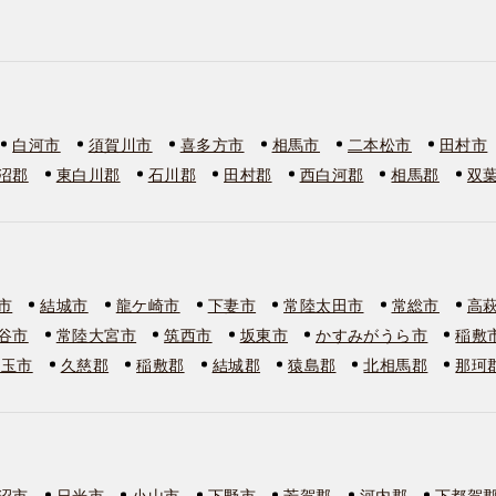
白河市
須賀川市
喜多方市
相馬市
二本松市
田村市
沼郡
東白川郡
石川郡
田村郡
西白河郡
相馬郡
双
市
結城市
龍ケ崎市
下妻市
常陸太田市
常総市
高
谷市
常陸大宮市
筑西市
坂東市
かすみがうら市
稲敷
美玉市
久慈郡
稲敷郡
結城郡
猿島郡
北相馬郡
那珂
沼市
日光市
小山市
下野市
芳賀郡
河内郡
下都賀