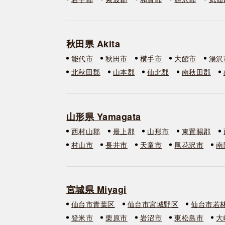
秋田県 Akita
能代市
秋田市
横手市
大館市
湯沢
北秋田郡
山本郡
仙北郡
南秋田郡
山形県 Yamagata
西村山郡
最上郡
山形市
東置賜郡
村山市
長井市
天童市
尾花沢市
南
宮城県 Miyagi
仙台市青葉区
仙台市宮城野区
仙台市若
登米市
栗原市
岩沼市
東松島市
大