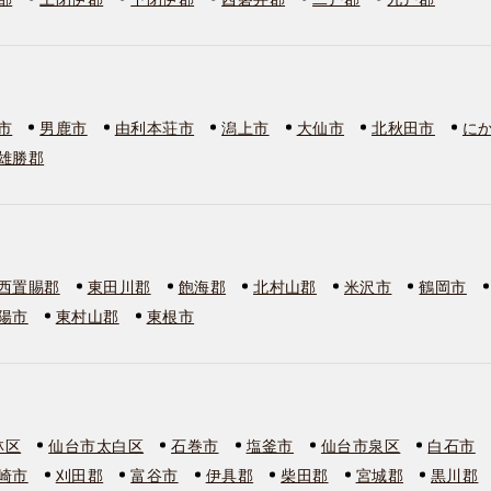
市
男鹿市
由利本荘市
潟上市
大仙市
北秋田市
に
雄勝郡
西置賜郡
東田川郡
飽海郡
北村山郡
米沢市
鶴岡市
陽市
東村山郡
東根市
林区
仙台市太白区
石巻市
塩釜市
仙台市泉区
白石市
崎市
刈田郡
富谷市
伊具郡
柴田郡
宮城郡
黒川郡