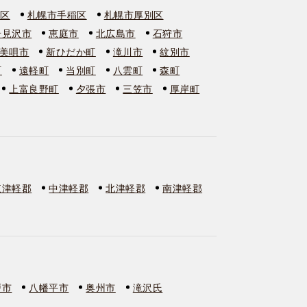
石区
札幌市手稲区
札幌市厚別区
岩見沢市
恵庭市
北広島市
石狩市
美唄市
新ひだか町
滝川市
紋別市
町
遠軽町
当別町
八雲町
森町
上富良野町
夕張市
三笠市
厚岸町
東津軽郡
中津軽郡
北津軽郡
南津軽郡
戸市
八幡平市
奥州市
滝沢氏