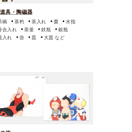
道具・陶磁器
茶碗
茶杓
茶入れ
棗
水指
香合入れ
茶釜
鉄瓶
銀瓶
花入れ
壺
皿
大皿