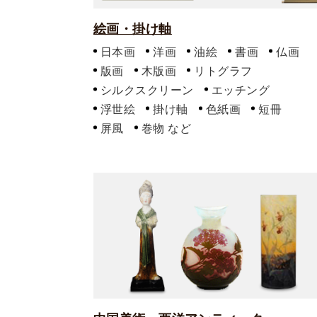
絵画・掛け軸
日本画
洋画
油絵
書画
仏画
版画
木版画
リトグラフ
シルクスクリーン
エッチング
浮世絵
掛け軸
色紙画
短冊
屏風
巻物