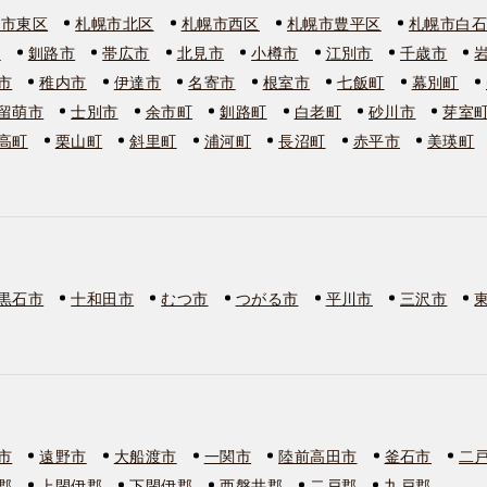
幌市東区
札幌市北区
札幌市西区
札幌市豊平区
札幌市白
市
釧路市
帯広市
北見市
小樽市
江別市
千歳市
市
稚内市
伊達市
名寄市
根室市
七飯町
幕別町
留萌市
士別市
余市町
釧路町
白老町
砂川市
芽室
高町
栗山町
斜里町
浦河町
長沼町
赤平市
美瑛町
黒石市
十和田市
むつ市
つがる市
平川市
三沢市
市
遠野市
大船渡市
一関市
陸前高田市
釜石市
二
郡
上閉伊郡
下閉伊郡
西磐井郡
二戸郡
九戸郡