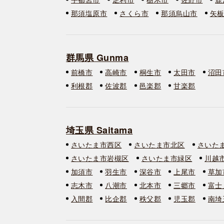
那須塩原市
さくら市
那須烏山市
矢
群馬県 Gunma
前橋市
高崎市
桐生市
太田市
沼田
利根郡
佐波郡
邑楽郡
甘楽郡
埼玉県 Saitama
さいたま市西区
さいたま市北区
さいた
さいたま市岩槻区
さいたま市緑区
川越
加須市
羽生市
深谷市
上尾市
草加
志木市
八潮市
北本市
三郷市
富士
入間郡
比企郡
秩父郡
児玉郡
南埼