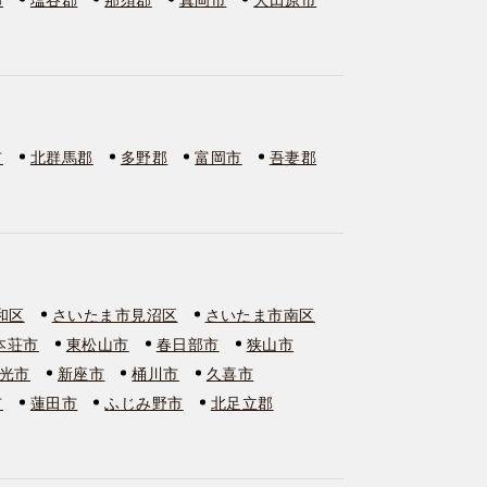
市
北群馬郡
多野郡
富岡市
吾妻郡
和区
さいたま市見沼区
さいたま市南区
本荘市
東松山市
春日部市
狭山市
光市
新座市
桶川市
久喜市
市
蓮田市
ふじみ野市
北足立郡