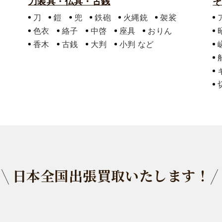
刀装具・仏具・古銭
そ
刀
鎧
兜
鉄砲
火縄銃
袈裟
色衣
絡子
中啓
座具
おりん
香木
古銭
大判
小判
日本全国出張買取いたします！