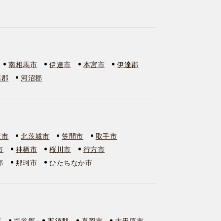
南相馬市
伊達市
本宮市
伊達郡
葉郡
河沼郡
萩市
北茨城市
笠間市
取手市
市
神栖市
桜川市
行方市
郡
那珂市
ひたちなか市
郡
塩谷郡
那須郡
真岡市
大田原市