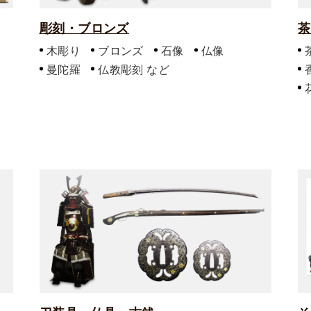
彫刻・ブロンズ
茶
木彫り
ブロンズ
石像
仏像
曼陀羅
仏教彫刻