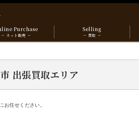
y
line Purchase
Selling
ネット販売
買取
佐野市 出張買取エリア
にお任せください。