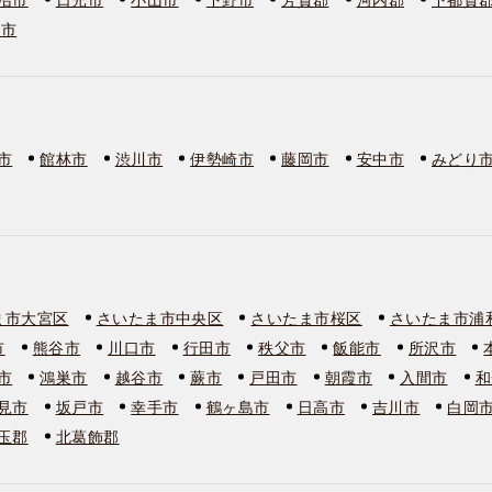
板市
市
館林市
渋川市
伊勢崎市
藤岡市
安中市
みどり
ま市大宮区
さいたま市中央区
さいたま市桜区
さいたま市浦
市
熊谷市
川口市
行田市
秩父市
飯能市
所沢市
市
鴻巣市
越谷市
蕨市
戸田市
朝霞市
入間市
和
見市
坂戸市
幸手市
鶴ヶ島市
日高市
吉川市
白岡
玉郡
北葛飾郡