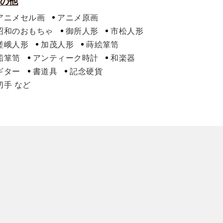
の他
アニメセル画
アニメ原画
昭和のおもちゃ
御所人形
市松人形
嵯峨人形
加茂人形
蒔絵箪笥
船箪笥
アンティーク時計
和楽器
ギター
書道具
記念硬貨
切手