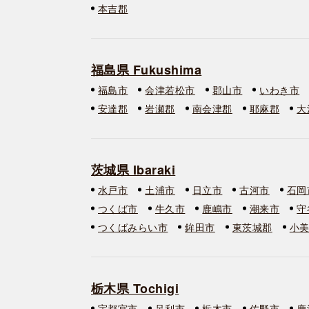
本吉郡
福島県 Fukushima
福島市
会津若松市
郡山市
いわき市
安達郡
岩瀬郡
南会津郡
耶麻郡
大
茨城県 Ibaraki
水戸市
土浦市
日立市
古河市
石岡
つくば市
牛久市
鹿嶋市
潮来市
守
つくばみらい市
鉾田市
東茨城郡
小
栃木県 Tochigi
宇都宮市
足利市
栃木市
佐野市
鹿