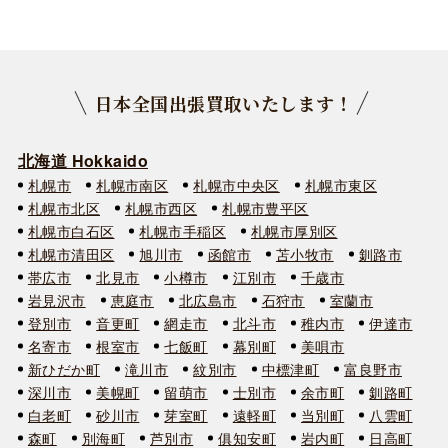
日本全国出張買取いたします！
北海道 Hokkaido
札幌市
札幌市南区
札幌市中央区
札幌市東区
札幌市北区
札幌市西区
札幌市豊平区
札幌市白石区
札幌市手稲区
札幌市厚別区
札幌市清田区
旭川市
函館市
苫小牧市
釧路市
帯広市
北見市
小樽市
江別市
千歳市
岩見沢市
恵庭市
北広島市
石狩市
室蘭市
登別市
音更町
網走市
北斗市
稚内市
伊達市
名寄市
根室市
七飯町
幕別町
美唄市
新ひだか町
滝川市
紋別市
中標津町
富良野市
深川市
美幌町
留萌市
士別市
余市町
釧路町
白老町
砂川市
芽室町
遠軽町
当別町
八雲町
森町
別海町
芦別市
俱知安町
岩内町
日高町