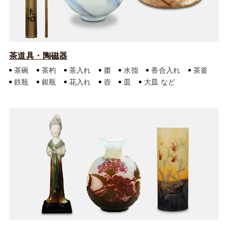
茶道具・陶磁器
茶碗
茶杓
茶入れ
棗
水指
香合入れ
茶釜
鉄瓶
銀瓶
花入れ
壺
皿
大皿