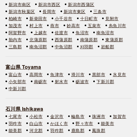
新潟市南区
新潟市西区
新潟市西蒲区
新潟市秋葉区
長岡市
新潟市東区
三条市
柏崎市
新発田市
小千谷市
十日町市
見附市
加茂市
村上市
燕市
妙高市
五泉市
糸魚川市
阿賀野市
上越市
佐渡市
魚沼市
南魚沼市
胎内市
北蒲原郡
西蒲原郡
南蒲原郡
東蒲原郡
三島郡
南魚沼郡
中魚沼郡
刈羽郡
岩船郡
富山県 Toyama
富山市
高岡市
魚津市
滑川市
黒部市
氷見市
小矢部市
南砺市
射水市
砺波市
下新川郡
中新川郡
石川県 Ishikawa
七尾市
小松市
金沢市
輪島市
珠洲市
加賀市
羽咋市
白山市
かほく市
野々市市
能美市
能美郡
河北郡
羽咋郡
鹿島郡
鳳珠郡