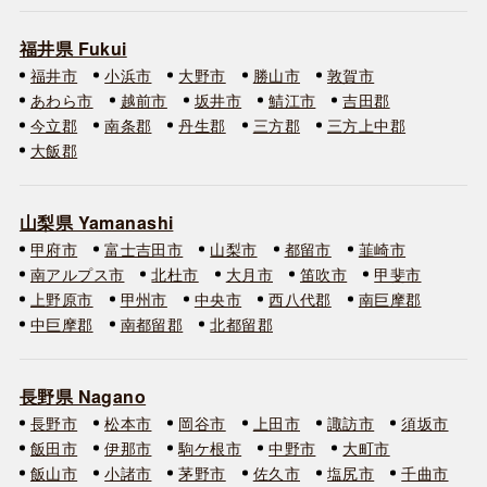
福井県 Fukui
福井市
小浜市
大野市
勝山市
敦賀市
あわら市
越前市
坂井市
鯖江市
吉田郡
今立郡
南条郡
丹生郡
三方郡
三方上中郡
大飯郡
山梨県 Yamanashi
甲府市
富士吉田市
山梨市
都留市
韮崎市
南アルプス市
北杜市
大月市
笛吹市
甲斐市
上野原市
甲州市
中央市
西八代郡
南巨摩郡
中巨摩郡
南都留郡
北都留郡
長野県 Nagano
長野市
松本市
岡谷市
上田市
諏訪市
須坂市
飯田市
伊那市
駒ケ根市
中野市
大町市
飯山市
小諸市
茅野市
佐久市
塩尻市
千曲市