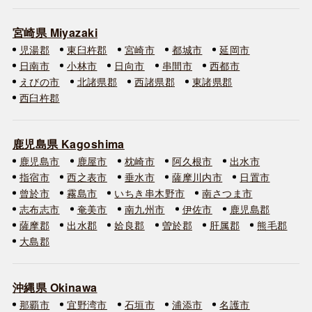
宮崎県 Miyazaki
児湯郡
東臼杵郡
宮崎市
都城市
延岡市
日南市
小林市
日向市
串間市
西都市
えびの市
北諸県郡
西諸県郡
東諸県郡
西臼杵郡
鹿児島県 Kagoshima
鹿児島市
鹿屋市
枕崎市
阿久根市
出水市
指宿市
西之表市
垂水市
薩摩川内市
日置市
曾於市
霧島市
いちき串木野市
南さつま市
志布志市
奄美市
南九州市
伊佐市
鹿児島郡
薩摩郡
出水郡
姶良郡
曽於郡
肝属郡
熊毛郡
大島郡
沖縄県 Okinawa
那覇市
宜野湾市
石垣市
浦添市
名護市