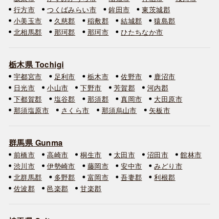
行方市
つくばみらい市
鉾田市
東茨城郡
小美玉市
久慈郡
稲敷郡
結城郡
猿島郡
北相馬郡
那珂郡
那珂市
ひたちなか市
栃木県 Tochigi
宇都宮市
足利市
栃木市
佐野市
鹿沼市
日光市
小山市
下野市
芳賀郡
河内郡
下都賀郡
塩谷郡
那須郡
真岡市
大田原市
那須塩原市
さくら市
那須烏山市
矢板市
群馬県 Gunma
前橋市
高崎市
桐生市
太田市
沼田市
館林市
渋川市
伊勢崎市
藤岡市
安中市
みどり市
北群馬郡
多野郡
富岡市
吾妻郡
利根郡
佐波郡
邑楽郡
甘楽郡