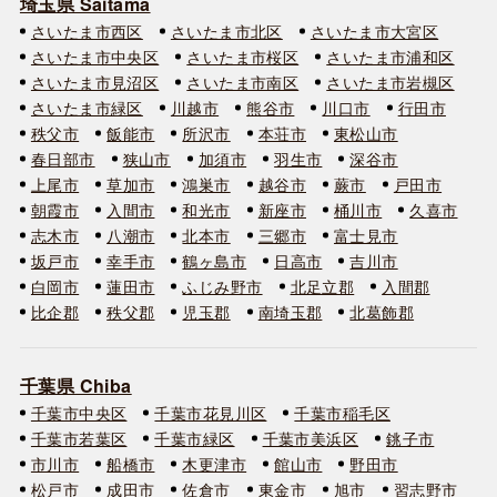
埼玉県 Saitama
さいたま市西区
さいたま市北区
さいたま市大宮区
さいたま市中央区
さいたま市桜区
さいたま市浦和区
さいたま市見沼区
さいたま市南区
さいたま市岩槻区
さいたま市緑区
川越市
熊谷市
川口市
行田市
秩父市
飯能市
所沢市
本荘市
東松山市
春日部市
狭山市
加須市
羽生市
深谷市
上尾市
草加市
鴻巣市
越谷市
蕨市
戸田市
朝霞市
入間市
和光市
新座市
桶川市
久喜市
志木市
八潮市
北本市
三郷市
富士見市
坂戸市
幸手市
鶴ヶ島市
日高市
吉川市
白岡市
蓮田市
ふじみ野市
北足立郡
入間郡
比企郡
秩父郡
児玉郡
南埼玉郡
北葛飾郡
千葉県 Chiba
千葉市中央区
千葉市花見川区
千葉市稲毛区
千葉市若葉区
千葉市緑区
千葉市美浜区
銚子市
市川市
船橋市
木更津市
館山市
野田市
松戸市
成田市
佐倉市
東金市
旭市
習志野市