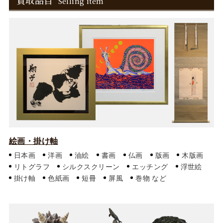
買取品目
Selling item
絵画・掛け軸
日本画
洋画
油絵
書画
仏画
版画
木版画
リトグラフ
シルクスクリーン
エッチング
浮世絵
掛け軸
色紙画
短冊
屏風
巻物