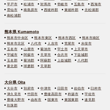
平戸市
松浦市
対馬市
壱岐市
五島市
西海市
雲仙市
南島原市
西彼杵郡
東彼杵郡
北松浦郡
南松浦郡
熊本県 Kumamoto
熊本市中央区
熊本市東区
熊本市西区
熊本市南区
熊本市北区
八代市
人吉市
荒尾市
水俣市
玉名市
山鹿市
菊池市
宇土市
上天草市
宇城市
阿蘇市
天草市
合志市
下益城郡
玉名郡
菊池郡
阿蘇郡
上益城郡
八代郡
葦北郡
球磨郡
天草郡
大分県 Oita
大分市
別府市
中津市
日田市
佐伯市
臼杵市
津久見市
竹田市
豊後高田市
杵築市
宇佐市
豊後大野市
由布市
国東市
東国東郡
速見郡
玖珠郡