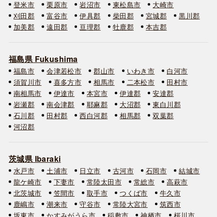
登米市
栗原市
岩沼市
東松島市
大崎市
刈田郡
富谷市
伊具郡
柴田郡
宮城郡
黒川郡
加美郡
遠田郡
亘理郡
牡鹿郡
本吉郡
福島県 Fukushima
福島市
会津若松市
郡山市
いわき市
白河市
須賀川市
喜多方市
相馬市
二本松市
田村市
南相馬市
伊達市
本宮市
伊達郡
安達郡
岩瀬郡
南会津郡
耶麻郡
大沼郡
東白川郡
石川郡
田村郡
西白河郡
相馬郡
双葉郡
河沼郡
茨城県 Ibaraki
水戸市
土浦市
日立市
古河市
石岡市
結城市
龍ケ崎市
下妻市
常陸太田市
常総市
高萩市
北茨城市
笠間市
取手市
つくば市
牛久市
鹿嶋市
潮来市
守谷市
常陸大宮市
筑西市
坂東市
かすみがうら市
稲敷市
神栖市
桜川市