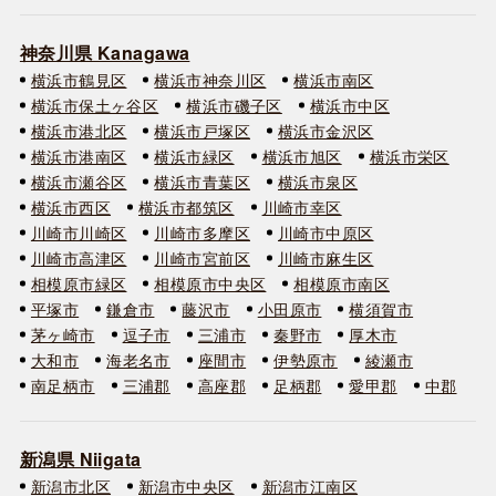
神奈川県 Kanagawa
横浜市鶴見区
横浜市神奈川区
横浜市南区
横浜市保土ヶ谷区
横浜市磯子区
横浜市中区
横浜市港北区
横浜市戸塚区
横浜市金沢区
横浜市港南区
横浜市緑区
横浜市旭区
横浜市栄区
横浜市瀬谷区
横浜市青葉区
横浜市泉区
横浜市西区
横浜市都筑区
川崎市幸区
川崎市川崎区
川崎市多摩区
川崎市中原区
川崎市高津区
川崎市宮前区
川崎市麻生区
相模原市緑区
相模原市中央区
相模原市南区
平塚市
鎌倉市
藤沢市
小田原市
横須賀市
茅ヶ崎市
逗子市
三浦市
秦野市
厚木市
大和市
海老名市
座間市
伊勢原市
綾瀬市
南足柄市
三浦郡
高座郡
足柄郡
愛甲郡
中郡
新潟県 Niigata
新潟市北区
新潟市中央区
新潟市江南区