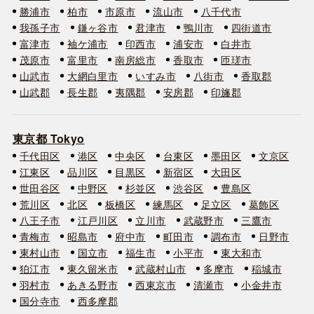
勝浦市
柏市
市原市
流山市
八千代市
我孫子市
鎌ヶ谷市
君津市
鴨川市
四街道市
富津市
袖ケ浦市
印西市
浦安市
白井市
茂原市
富里市
南房総市
香取市
匝瑳市
山武市
大網白里市
いすみ市
八街市
香取郡
山武郡
長生郡
夷隅郡
安房郡
印旛郡
東京都 Tokyo
千代田区
港区
中央区
台東区
墨田区
文京区
江東区
品川区
目黒区
新宿区
大田区
世田谷区
中野区
杉並区
渋谷区
豊島区
荒川区
北区
板橋区
練馬区
足立区
葛飾区
八王子市
江戸川区
立川市
武蔵野市
三鷹市
青梅市
昭島市
府中市
町田市
調布市
日野市
東村山市
国立市
福生市
小平市
東大和市
狛江市
東久留米市
武蔵村山市
多摩市
稲城市
羽村市
あきる野市
西東京市
清瀬市
小金井市
国分寺市
西多摩郡