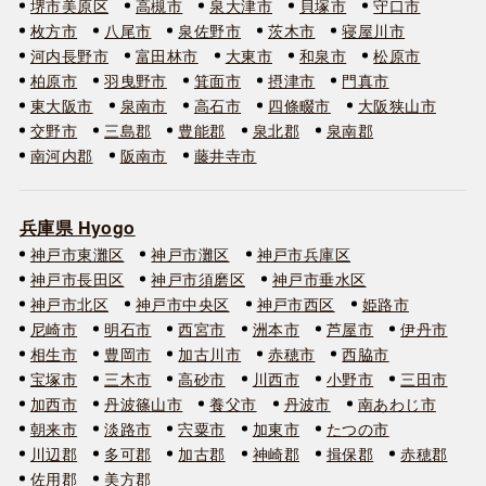
堺市美原区
高槻市
泉大津市
貝塚市
守口市
枚方市
八尾市
泉佐野市
茨木市
寝屋川市
河内長野市
富田林市
大東市
和泉市
松原市
柏原市
羽曳野市
箕面市
摂津市
門真市
東大阪市
泉南市
高石市
四條畷市
大阪狭山市
交野市
三島郡
豊能郡
泉北郡
泉南郡
南河内郡
阪南市
藤井寺市
兵庫県 Hyogo
神戸市東灘区
神戸市灘区
神戸市兵庫区
神戸市長田区
神戸市須磨区
神戸市垂水区
神戸市北区
神戸市中央区
神戸市西区
姫路市
尼崎市
明石市
西宮市
洲本市
芦屋市
伊丹市
相生市
豊岡市
加古川市
赤穂市
西脇市
宝塚市
三木市
高砂市
川西市
小野市
三田市
加西市
丹波篠山市
養父市
丹波市
南あわじ市
朝来市
淡路市
宍粟市
加東市
たつの市
川辺郡
多可郡
加古郡
神崎郡
揖保郡
赤穂郡
佐用郡
美方郡