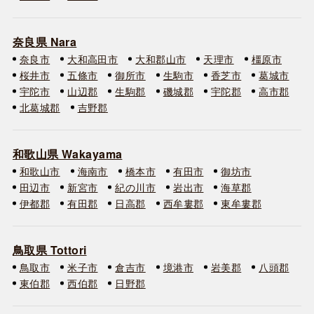
奈良県 Nara
奈良市
大和高田市
大和郡山市
天理市
橿原市
桜井市
五條市
御所市
生駒市
香芝市
葛城市
宇陀市
山辺郡
生駒郡
磯城郡
宇陀郡
高市郡
北葛城郡
吉野郡
和歌山県 Wakayama
和歌山市
海南市
橋本市
有田市
御坊市
田辺市
新宮市
紀の川市
岩出市
海草郡
伊都郡
有田郡
日高郡
西牟婁郡
東牟婁郡
鳥取県 Tottori
鳥取市
米子市
倉吉市
境港市
岩美郡
八頭郡
東伯郡
西伯郡
日野郡