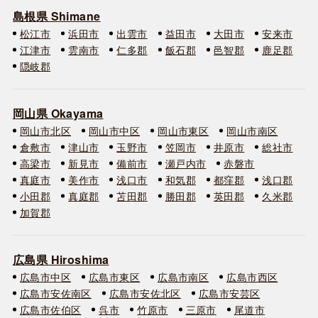
島根県 Shimane
松江市
浜田市
出雲市
益田市
大田市
安来市
江津市
雲南市
仁多郡
飯石郡
邑智郡
鹿足郡
隠岐郡
岡山県 Okayama
岡山市北区
岡山市中区
岡山市東区
岡山市南区
倉敷市
津山市
玉野市
笠岡市
井原市
総社市
高梁市
新見市
備前市
瀬戸内市
赤磐市
真庭市
美作市
浅口市
和気郡
都窪郡
浅口郡
小田郡
真庭郡
苫田郡
勝田郡
英田郡
久米郡
加賀郡
広島県 Hiroshima
広島市中区
広島市東区
広島市南区
広島市西区
広島市安佐南区
広島市安佐北区
広島市安芸区
広島市佐伯区
呉市
竹原市
三原市
尾道市