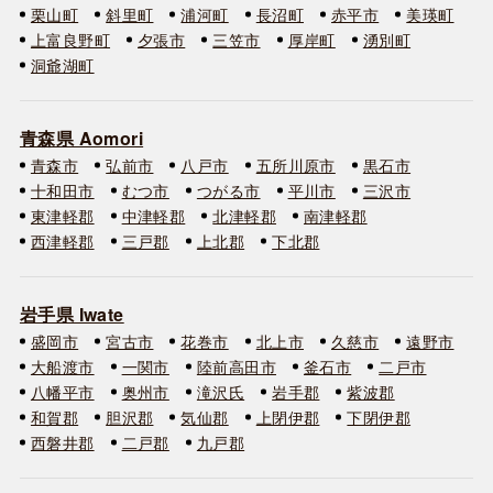
栗山町
斜里町
浦河町
長沼町
赤平市
美瑛町
上富良野町
夕張市
三笠市
厚岸町
湧別町
洞爺湖町
青森県 Aomori
青森市
弘前市
八戸市
五所川原市
黒石市
十和田市
むつ市
つがる市
平川市
三沢市
東津軽郡
中津軽郡
北津軽郡
南津軽郡
西津軽郡
三戸郡
上北郡
下北郡
岩手県 Iwate
盛岡市
宮古市
花巻市
北上市
久慈市
遠野市
大船渡市
一関市
陸前高田市
釜石市
二戸市
八幡平市
奥州市
滝沢氏
岩手郡
紫波郡
和賀郡
胆沢郡
気仙郡
上閉伊郡
下閉伊郡
西磐井郡
二戸郡
九戸郡