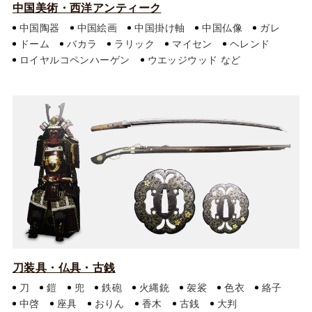
中国美術・西洋アンティーク
中国陶器
中国絵画
中国掛け軸
中国仏像
ガレ
ドーム
バカラ
ラリック
マイセン
ヘレンド
ロイヤルコペンハーゲン
ウエッジウッド
刀装具・仏具・古銭
刀
鎧
兜
鉄砲
火縄銃
袈裟
色衣
絡子
中啓
座具
おりん
香木
古銭
大判