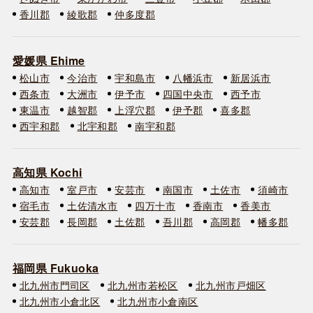
香川郡
綾歌郡
仲多度郡
愛媛県 Ehime
松山市
今治市
宇和島市
八幡浜市
新居浜市
西条市
大洲市
伊予市
四国中央市
西予市
東温市
越智郡
上浮穴郡
伊予郡
喜多郡
西宇和郡
北宇和郡
南宇和郡
高知県 Kochi
高知市
室戸市
安芸市
南国市
土佐市
須崎市
宿毛市
土佐清水市
四万十市
香南市
香美市
安芸郡
長岡郡
土佐郡
吾川郡
高岡郡
幡多郡
福岡県 Fukuoka
北九州市門司区
北九州市若松区
北九州市戸畑区
北九州市小倉北区
北九州市小倉南区