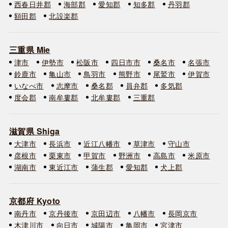
西春日井郡
海部郡
愛知郡
知多郡
丹羽郡
額田郡
北設楽郡
三重県 Mie
津市
伊勢市
松阪市
四日市市
桑名市
名張市
鈴鹿市
亀山市
鳥羽市
熊野市
尾鷲市
伊賀市
いなべ市
志摩市
桑名郡
員弁郡
多気郡
度会郡
南牟婁郡
北牟婁郡
三重郡
滋賀県 Shiga
大津市
長浜市
近江八幡市
草津市
守山市
彦根市
栗東市
甲賀市
野洲市
高島市
米原市
湖南市
東近江市
蒲生郡
愛知郡
犬上郡
京都府 Kyoto
南丹市
京丹後市
京田辺市
八幡市
長岡京市
木津川市
向日市
城陽市
亀岡市
宮津市