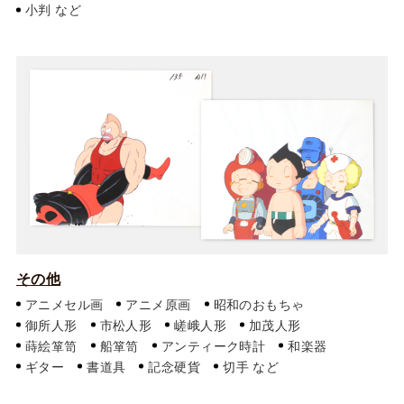
小判
その他
アニメセル画
アニメ原画
昭和のおもちゃ
御所人形
市松人形
嵯峨人形
加茂人形
蒔絵箪笥
船箪笥
アンティーク時計
和楽器
ギター
書道具
記念硬貨
切手