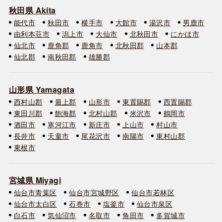
秋田県 Akita
能代市
秋田市
横手市
大館市
湯沢市
男鹿市
由利本荘市
潟上市
大仙市
北秋田市
にかほ市
仙北市
鹿角郡
鹿角市
北秋田郡
山本郡
仙北郡
南秋田郡
雄勝郡
山形県 Yamagata
西村山郡
最上郡
山形市
東置賜郡
西置賜郡
東田川郡
飽海郡
北村山郡
米沢市
鶴岡市
酒田市
寒河江市
新庄市
上山市
村山市
長井市
天童市
尾花沢市
南陽市
東村山郡
東根市
宮城県 Miyagi
仙台市青葉区
仙台市宮城野区
仙台市若林区
仙台市太白区
石巻市
塩釜市
仙台市泉区
白石市
気仙沼市
名取市
角田市
多賀城市