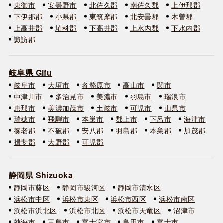
東御市
安曇野市
北佐久郡
南佐久郡
上伊那郡
下伊那郡
小県郡
東筑摩郡
北安曇郡
木曽郡
上高井郡
埴科郡
下高井郡
上水内郡
下水内郡
諏訪郡
岐阜県 Gifu
岐阜市
大垣市
各務原市
高山市
関市
中津川市
多治見市
美濃市
羽島市
瑞浪市
恵那市
美濃加茂市
土岐市
可児市
山県市
瑞穂市
飛騨市
本巣市
郡上市
下呂市
海津市
養老郡
不破郡
安八郡
羽島郡
本巣郡
加茂郡
揖斐郡
大野郡
可児郡
静岡県 Shizuoka
静岡市葵区
静岡市駿河区
静岡市清水区
浜松市中区
浜松市東区
浜松市西区
浜松市南区
浜松市浜北区
浜松市北区
浜松市天竜区
沼津市
熱海市
三島市
富士宮市
島田市
富士市