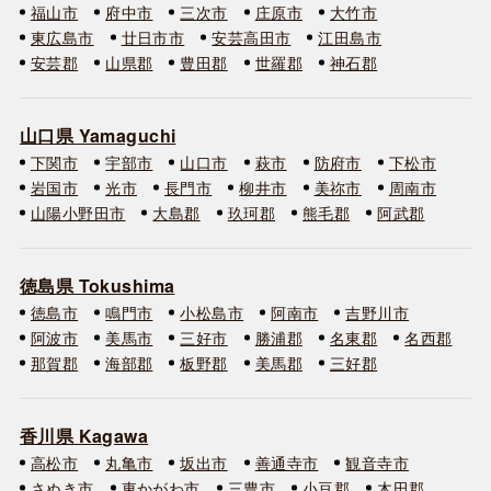
福山市
府中市
三次市
庄原市
大竹市
東広島市
廿日市市
安芸高田市
江田島市
安芸郡
山県郡
豊田郡
世羅郡
神石郡
山口県 Yamaguchi
下関市
宇部市
山口市
萩市
防府市
下松市
岩国市
光市
長門市
柳井市
美祢市
周南市
山陽小野田市
大島郡
玖珂郡
熊毛郡
阿武郡
徳島県 Tokushima
徳島市
鳴門市
小松島市
阿南市
吉野川市
阿波市
美馬市
三好市
勝浦郡
名東郡
名西郡
那賀郡
海部郡
板野郡
美馬郡
三好郡
香川県 Kagawa
高松市
丸亀市
坂出市
善通寺市
観音寺市
さぬき市
東かがわ市
三豊市
小豆郡
木田郡