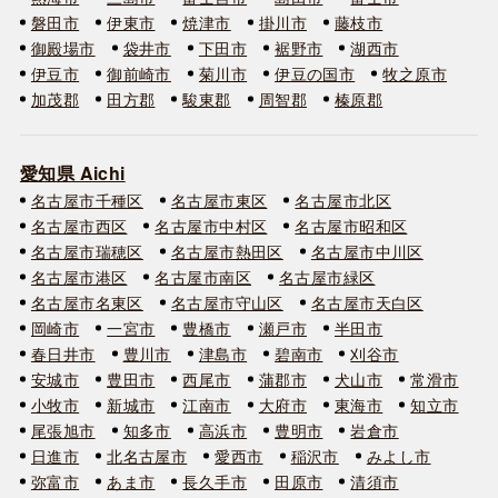
磐田市
伊東市
焼津市
掛川市
藤枝市
御殿場市
袋井市
下田市
裾野市
湖西市
伊豆市
御前崎市
菊川市
伊豆の国市
牧之原市
加茂郡
田方郡
駿東郡
周智郡
榛原郡
愛知県 Aichi
名古屋市千種区
名古屋市東区
名古屋市北区
名古屋市西区
名古屋市中村区
名古屋市昭和区
名古屋市瑞穂区
名古屋市熱田区
名古屋市中川区
名古屋市港区
名古屋市南区
名古屋市緑区
名古屋市名東区
名古屋市守山区
名古屋市天白区
岡崎市
一宮市
豊橋市
瀬戸市
半田市
春日井市
豊川市
津島市
碧南市
刈谷市
安城市
豊田市
西尾市
蒲郡市
犬山市
常滑市
小牧市
新城市
江南市
大府市
東海市
知立市
尾張旭市
知多市
高浜市
豊明市
岩倉市
日進市
北名古屋市
愛西市
稲沢市
みよし市
弥富市
あま市
長久手市
田原市
清須市