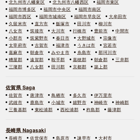
北九州市八幡東区
北九州市八幡西区
福岡市東区
福岡市博多区
福岡市中央区
福岡市南区
福岡市西区
福岡市城南区
福岡市早良区
大牟田市
久留米市
直方市
飯塚市
田川市
柳川市
八女市
筑後市
大川市
行橋市
豊前市
中間市
小郡市
筑紫野市
春日市
大野城市
宗像市
太宰府市
古賀市
福津市
うきは市
宮若市
嘉麻市
朝倉市
みやま市
糸島市
那珂川市
糟屋郡
遠賀郡
鞍手郡
嘉穂郡
朝倉郡
三井郡
三潴郡
八女郡
田川郡
京都郡
築上郡
佐賀県 Saga
佐賀市
唐津市
鳥栖市
多久市
伊万里市
武雄市
鹿島市
小城市
嬉野市
神崎市
神崎郡
三養基郡
東松浦郡
西松浦郡
杵島郡
藤津郡
長崎県 Nagasaki
長崎市
佐世保市
島原市
諫早市
大村市