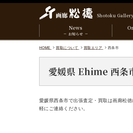
Shotoku Galler
News
On
お知らせ
HOME
買取について
買取エリア
西条市
愛媛県 Ehime 西
愛媛県西条市で出張査定・買取は画廊松徳
軽にご連絡ください。