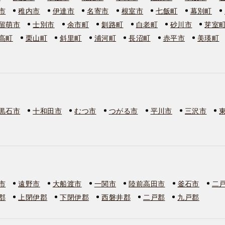
市
稚内市
伊達市
名寄市
根室市
七飯町
幕別町
留萌市
士別市
余市町
釧路町
白老町
砂川市
芽室
高町
栗山町
斜里町
浦河町
長沼町
赤平市
美瑛町
黒石市
十和田市
むつ市
つがる市
平川市
三沢市
市
遠野市
大船渡市
一関市
陸前高田市
釜石市
二
郡
上閉伊郡
下閉伊郡
西磐井郡
二戸郡
九戸郡