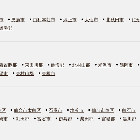
市
男鹿市
由利本荘市
潟上市
大仙市
北秋田市
に
雄勝郡
西置賜郡
東田川郡
飽海郡
北村山郡
米沢市
鶴岡市
陽市
東村山郡
東根市
林区
仙台市太白区
石巻市
塩釜市
仙台市泉区
白石市
崎市
刈田郡
富谷市
伊具郡
柴田郡
宮城郡
黒川郡