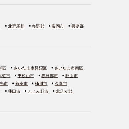
市
北群馬郡
多野郡
富岡市
吾妻郡
和区
さいたま市見沼区
さいたま市南区
本荘市
東松山市
春日部市
狭山市
光市
新座市
桶川市
久喜市
市
蓮田市
ふじみ野市
北足立郡