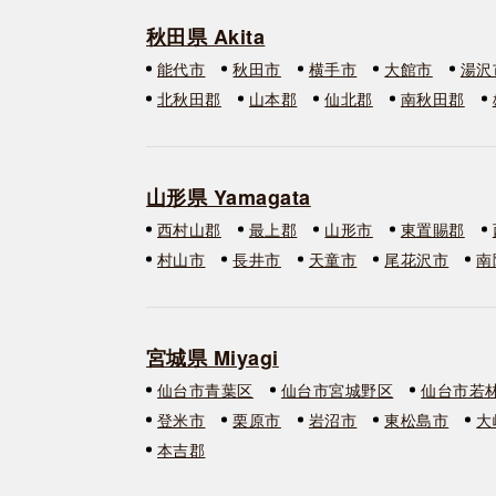
秋田県 Akita
能代市
秋田市
横手市
大館市
湯沢
北秋田郡
山本郡
仙北郡
南秋田郡
山形県 Yamagata
西村山郡
最上郡
山形市
東置賜郡
村山市
長井市
天童市
尾花沢市
南
宮城県 Miyagi
仙台市青葉区
仙台市宮城野区
仙台市若
登米市
栗原市
岩沼市
東松島市
大
本吉郡