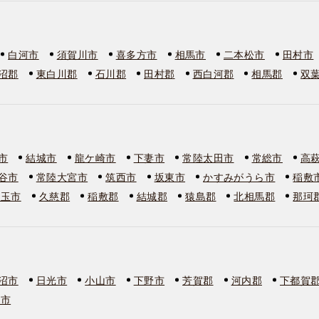
白河市
須賀川市
喜多方市
相馬市
二本松市
田村市
沼郡
東白川郡
石川郡
田村郡
西白河郡
相馬郡
双
市
結城市
龍ケ崎市
下妻市
常陸太田市
常総市
高
谷市
常陸大宮市
筑西市
坂東市
かすみがうら市
稲敷
美玉市
久慈郡
稲敷郡
結城郡
猿島郡
北相馬郡
那珂
沼市
日光市
小山市
下野市
芳賀郡
河内郡
下都賀
板市