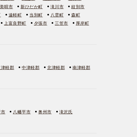
美唄市
新ひだか町
滝川市
紋別市
町
遠軽町
当別町
八雲町
森町
上富良野町
夕張市
三笠市
厚岸町
東津軽郡
中津軽郡
北津軽郡
南津軽郡
戸市
八幡平市
奥州市
滝沢氏