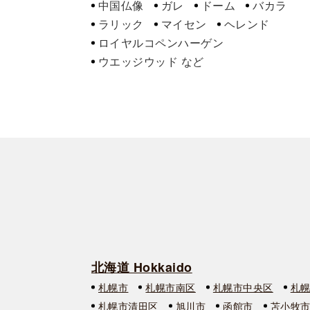
中国仏像
ガレ
ドーム
バカラ
ラリック
マイセン
ヘレンド
ロイヤルコペンハーゲン
ウエッジウッド
北海道 Hokkaido
札幌市
札幌市南区
札幌市中央区
札
札幌市清田区
旭川市
函館市
苫小牧