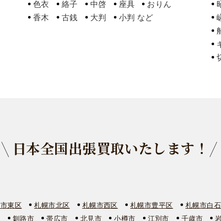
色衣
絡子
中啓
座具
おりん
香木
古銭
大判
小判
日本全国出張買取いたします！
幌市東区
札幌市北区
札幌市西区
札幌市豊平区
札幌市白
市
釧路市
帯広市
北見市
小樽市
江別市
千歳市