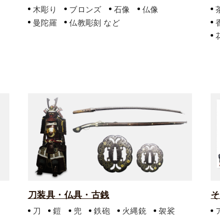
木彫り
ブロンズ
石像
仏像
曼陀羅
仏教彫刻
刀装具・仏具・古銭
そ
刀
鎧
兜
鉄砲
火縄銃
袈裟