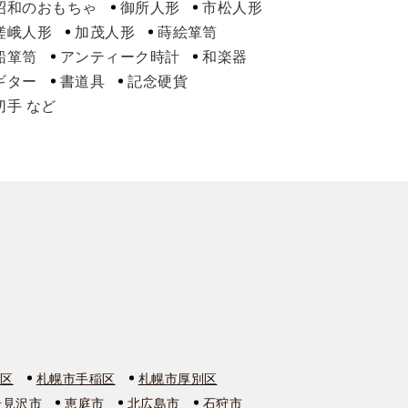
昭和のおもちゃ
御所人形
市松人形
嵯峨人形
加茂人形
蒔絵箪笥
船箪笥
アンティーク時計
和楽器
ギター
書道具
記念硬貨
切手
石区
札幌市手稲区
札幌市厚別区
岩見沢市
恵庭市
北広島市
石狩市