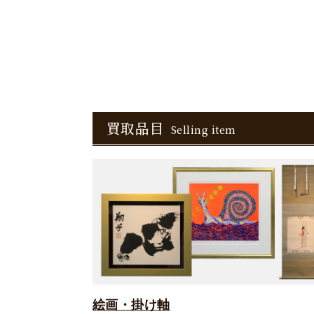
買取品目
Selling item
絵画・掛け軸