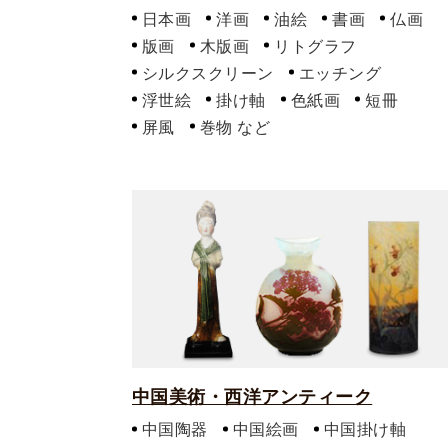
日本画
洋画
油絵
書画
仏画
版画
木版画
リトグラフ
シルクスクリーン
エッチング
浮世絵
掛け軸
色紙画
短冊
屏風
巻物
中国美術・西洋アンティーク
中国陶器
中国絵画
中国掛け軸