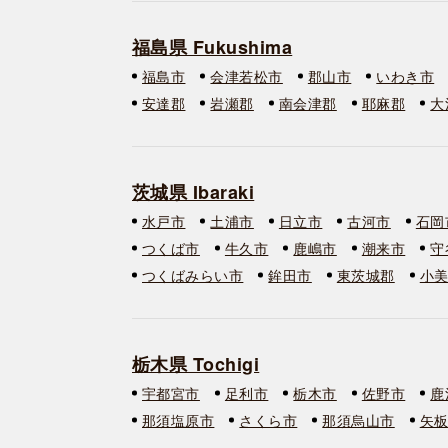
福島県 Fukushima
福島市
会津若松市
郡山市
いわき市
安達郡
岩瀬郡
南会津郡
耶麻郡
大
茨城県 Ibaraki
水戸市
土浦市
日立市
古河市
石岡
つくば市
牛久市
鹿嶋市
潮来市
守
つくばみらい市
鉾田市
東茨城郡
小
栃木県 Tochigi
宇都宮市
足利市
栃木市
佐野市
鹿
那須塩原市
さくら市
那須烏山市
矢