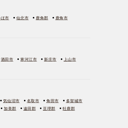
かほ市
仙北市
鹿角郡
鹿角市
酒田市
寒河江市
新庄市
上山市
気仙沼市
名取市
角田市
多賀城市
加美郡
遠田郡
亘理郡
牡鹿郡