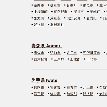
室蘭市
登別市
音更町
網走市
北斗
中標津町
富良野市
深川市
美幌町
別海町
芦別市
俱知安町
岩内町
日
湧別町
洞爺湖町
青森県 Aomori
青森市
弘前市
八戸市
五所川原市
西津軽郡
三戸郡
上北郡
下北郡
岩手県 Iwate
盛岡市
宮古市
花巻市
北上市
久慈
岩手郡
紫波郡
和賀郡
胆沢郡
気仙