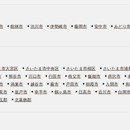
市
館林市
渋川市
伊勢崎市
藤岡市
安中市
みどり
ま市大宮区
さいたま市中央区
さいたま市桜区
さいたま市浦
市
熊谷市
川口市
行田市
秩父市
飯能市
所沢市
市
鴻巣市
越谷市
蕨市
戸田市
朝霞市
入間市
和
見市
坂戸市
幸手市
鶴ヶ島市
日高市
吉川市
白岡
玉郡
北葛飾郡