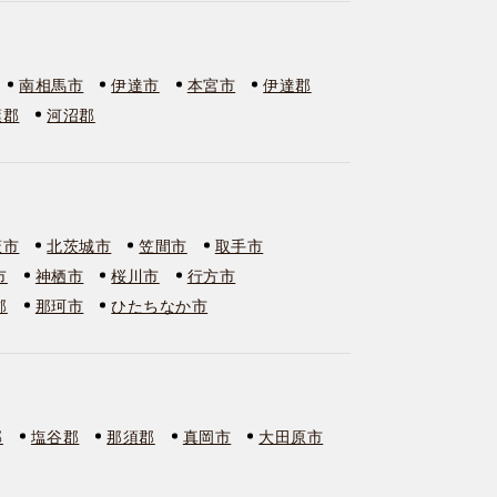
南相馬市
伊達市
本宮市
伊達郡
葉郡
河沼郡
萩市
北茨城市
笠間市
取手市
市
神栖市
桜川市
行方市
郡
那珂市
ひたちなか市
郡
塩谷郡
那須郡
真岡市
大田原市