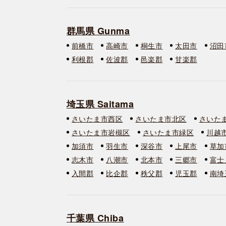
群馬県 Gunma
前橋市
高崎市
桐生市
太田市
沼田
利根郡
佐波郡
邑楽郡
甘楽郡
埼玉県 Saitama
さいたま市西区
さいたま市北区
さいた
さいたま市岩槻区
さいたま市緑区
川越
加須市
羽生市
深谷市
上尾市
草加
志木市
八潮市
北本市
三郷市
富士
入間郡
比企郡
秩父郡
児玉郡
南埼
千葉県 Chiba