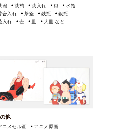
茶碗
茶杓
茶入れ
棗
水指
香合入れ
茶釜
鉄瓶
銀瓶
花入れ
壺
皿
大皿
の他
アニメセル画
アニメ原画