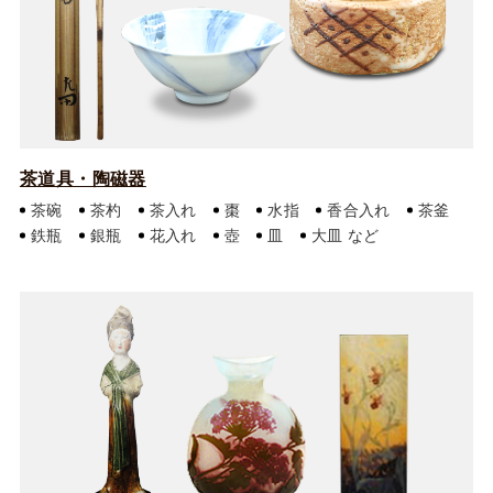
茶道具・陶磁器
茶碗
茶杓
茶入れ
棗
水指
香合入れ
茶釜
鉄瓶
銀瓶
花入れ
壺
皿
大皿