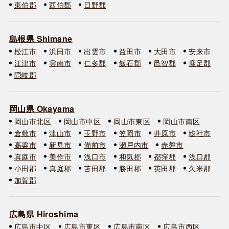
東伯郡
西伯郡
日野郡
島根県 Shimane
松江市
浜田市
出雲市
益田市
大田市
安来市
江津市
雲南市
仁多郡
飯石郡
邑智郡
鹿足郡
隠岐郡
岡山県 Okayama
岡山市北区
岡山市中区
岡山市東区
岡山市南区
倉敷市
津山市
玉野市
笠岡市
井原市
総社市
高梁市
新見市
備前市
瀬戸内市
赤磐市
真庭市
美作市
浅口市
和気郡
都窪郡
浅口郡
小田郡
真庭郡
苫田郡
勝田郡
英田郡
久米郡
加賀郡
広島県 Hiroshima
広島市中区
広島市東区
広島市南区
広島市西区