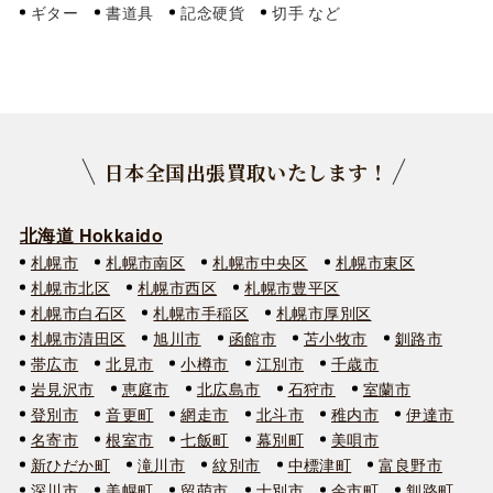
ギター
書道具
記念硬貨
切手
日本全国出張買取いたします！
北海道 Hokkaido
札幌市
札幌市南区
札幌市中央区
札幌市東区
札幌市北区
札幌市西区
札幌市豊平区
札幌市白石区
札幌市手稲区
札幌市厚別区
札幌市清田区
旭川市
函館市
苫小牧市
釧路市
帯広市
北見市
小樽市
江別市
千歳市
岩見沢市
恵庭市
北広島市
石狩市
室蘭市
登別市
音更町
網走市
北斗市
稚内市
伊達市
名寄市
根室市
七飯町
幕別町
美唄市
新ひだか町
滝川市
紋別市
中標津町
富良野市
深川市
美幌町
留萌市
士別市
余市町
釧路町