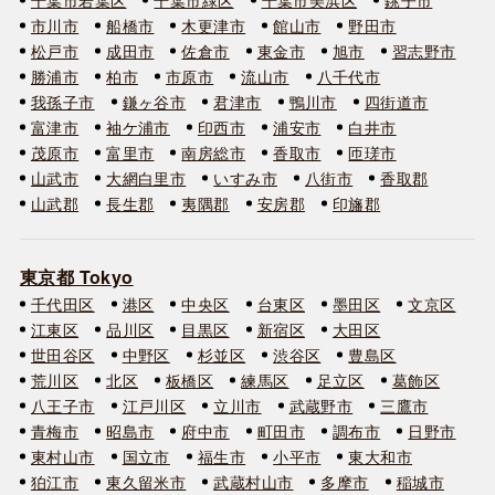
市川市
船橋市
木更津市
館山市
野田市
松戸市
成田市
佐倉市
東金市
旭市
習志野市
勝浦市
柏市
市原市
流山市
八千代市
我孫子市
鎌ヶ谷市
君津市
鴨川市
四街道市
富津市
袖ケ浦市
印西市
浦安市
白井市
茂原市
富里市
南房総市
香取市
匝瑳市
山武市
大網白里市
いすみ市
八街市
香取郡
山武郡
長生郡
夷隅郡
安房郡
印旛郡
東京都 Tokyo
千代田区
港区
中央区
台東区
墨田区
文京区
江東区
品川区
目黒区
新宿区
大田区
世田谷区
中野区
杉並区
渋谷区
豊島区
荒川区
北区
板橋区
練馬区
足立区
葛飾区
八王子市
江戸川区
立川市
武蔵野市
三鷹市
青梅市
昭島市
府中市
町田市
調布市
日野市
東村山市
国立市
福生市
小平市
東大和市
狛江市
東久留米市
武蔵村山市
多摩市
稲城市