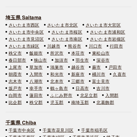
埼玉県 Saitama
さいたま市西区
さいたま市北区
さいたま市大宮区
さいたま市中央区
さいたま市桜区
さいたま市浦和区
さいたま市見沼区
さいたま市南区
さいたま市岩槻区
さいたま市緑区
川越市
熊谷市
川口市
行田市
秩父市
飯能市
所沢市
本荘市
東松山市
春日部市
狭山市
加須市
羽生市
深谷市
上尾市
草加市
鴻巣市
越谷市
蕨市
戸田市
朝霞市
入間市
和光市
新座市
桶川市
久喜市
志木市
八潮市
北本市
三郷市
富士見市
坂戸市
幸手市
鶴ヶ島市
日高市
吉川市
白岡市
蓮田市
ふじみ野市
北足立郡
入間郡
比企郡
秩父郡
児玉郡
南埼玉郡
北葛飾郡
千葉県 Chiba
千葉市中央区
千葉市花見川区
千葉市稲毛区
千葉市若葉区
千葉市緑区
千葉市美浜区
銚子市