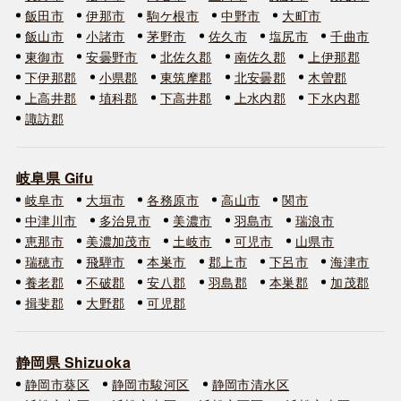
飯田市
伊那市
駒ケ根市
中野市
大町市
飯山市
小諸市
茅野市
佐久市
塩尻市
千曲市
東御市
安曇野市
北佐久郡
南佐久郡
上伊那郡
下伊那郡
小県郡
東筑摩郡
北安曇郡
木曽郡
上高井郡
埴科郡
下高井郡
上水内郡
下水内郡
諏訪郡
岐阜県 Gifu
岐阜市
大垣市
各務原市
高山市
関市
中津川市
多治見市
美濃市
羽島市
瑞浪市
恵那市
美濃加茂市
土岐市
可児市
山県市
瑞穂市
飛騨市
本巣市
郡上市
下呂市
海津市
養老郡
不破郡
安八郡
羽島郡
本巣郡
加茂郡
揖斐郡
大野郡
可児郡
静岡県 Shizuoka
静岡市葵区
静岡市駿河区
静岡市清水区