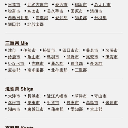
日進市
北名古屋市
愛西市
稲沢市
みよし市
弥富市
あま市
長久手市
田原市
清須市
西春日井郡
海部郡
愛知郡
知多郡
丹羽郡
額田郡
北設楽郡
三重県 Mie
津市
伊勢市
松阪市
四日市市
桑名市
名張市
鈴鹿市
亀山市
鳥羽市
熊野市
尾鷲市
伊賀市
いなべ市
志摩市
桑名郡
員弁郡
多気郡
度会郡
南牟婁郡
北牟婁郡
三重郡
滋賀県 Shiga
大津市
長浜市
近江八幡市
草津市
守山市
彦根市
栗東市
甲賀市
野洲市
高島市
米原市
湖南市
東近江市
蒲生郡
愛知郡
犬上郡
京都府 Kyoto