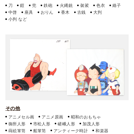
刀
鎧
兜
鉄砲
火縄銃
袈裟
色衣
絡子
中啓
座具
おりん
香木
古銭
大判
小判
その他
アニメセル画
アニメ原画
昭和のおもちゃ
御所人形
市松人形
嵯峨人形
加茂人形
蒔絵箪笥
船箪笥
アンティーク時計
和楽器