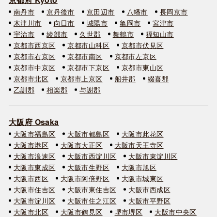
南丹市
京丹後市
京田辺市
八幡市
長岡京市
木津川市
向日市
城陽市
亀岡市
宮津市
宇治市
綾部市
久世郡
舞鶴市
福知山市
京都市西京区
京都市山科区
京都市伏見区
京都市右京区
京都市南区
京都市左京区
京都市中京区
京都市下京区
京都市東山区
京都市北区
京都市上京区
船井郡
綴喜郡
乙訓郡
相楽郡
与謝郡
大阪府 Osaka
大阪市福島区
大阪市都島区
大阪市此花区
大阪市港区
大阪市大正区
大阪市天王寺区
大阪市浪速区
大阪市西淀川区
大阪市東淀川区
大阪市東成区
大阪市生野区
大阪市旭区
大阪市西区
大阪市阿倍野区
大阪市城東区
大阪市住吉区
大阪市東住吉区
大阪市西成区
大阪市淀川区
大阪市住之江区
大阪市平野区
大阪市北区
大阪市鶴見区
堺市堺区
大阪市中央区