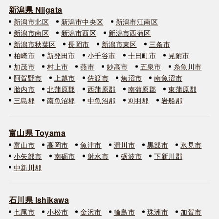
新潟県 Niigata
新潟市北区
新潟市中央区
新潟市江南区
新潟市南区
新潟市西区
新潟市西蒲区
新潟市秋葉区
長岡市
新潟市東区
三条市
柏崎市
新発田市
小千谷市
十日町市
見附市
加茂市
村上市
燕市
妙高市
五泉市
糸魚川市
阿賀野市
上越市
佐渡市
魚沼市
南魚沼市
胎内市
北蒲原郡
西蒲原郡
南蒲原郡
東蒲原郡
三島郡
南魚沼郡
中魚沼郡
刈羽郡
岩船郡
富山県 Toyama
富山市
高岡市
魚津市
滑川市
黒部市
氷見市
小矢部市
南砺市
射水市
砺波市
下新川郡
中新川郡
石川県 Ishikawa
七尾市
小松市
金沢市
輪島市
珠洲市
加賀市