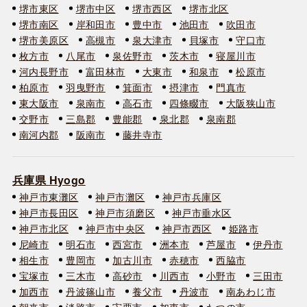
堺市東区
堺市中区
堺市西区
堺市北区
堺市南区
岸和田市
豊中市
池田市
吹田市
堺市美原区
高槻市
泉大津市
貝塚市
守口市
枚方市
八尾市
泉佐野市
茨木市
寝屋川市
河内長野市
富田林市
大東市
和泉市
松原市
柏原市
羽曳野市
箕面市
摂津市
門真市
東大阪市
泉南市
高石市
四條畷市
大阪狭山市
交野市
三島郡
豊能郡
泉北郡
泉南郡
南河内郡
阪南市
藤井寺市
兵庫県 Hyogo
神戸市東灘区
神戸市灘区
神戸市兵庫区
神戸市長田区
神戸市須磨区
神戸市垂水区
神戸市北区
神戸市中央区
神戸市西区
姫路市
尼崎市
明石市
西宮市
洲本市
芦屋市
伊丹市
相生市
豊岡市
加古川市
赤穂市
西脇市
宝塚市
三木市
高砂市
川西市
小野市
三田市
加西市
丹波篠山市
養父市
丹波市
南あわじ市
朝来市
淡路市
宍粟市
加東市
たつの市