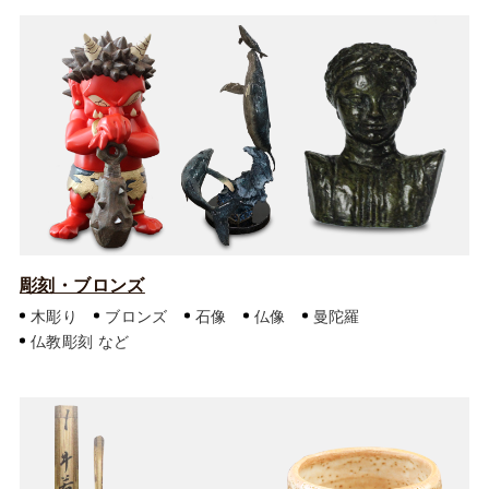
彫刻・ブロンズ
木彫り
ブロンズ
石像
仏像
曼陀羅
仏教彫刻