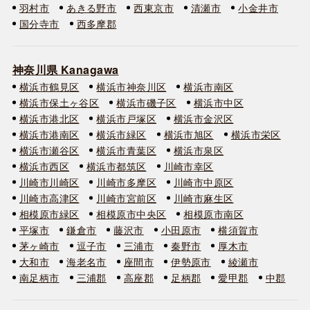
羽村市
あきる野市
西東京市
清瀬市
小金井市
国分寺市
西多摩郡
神奈川県 Kanagawa
横浜市鶴見区
横浜市神奈川区
横浜市南区
横浜市保土ヶ谷区
横浜市磯子区
横浜市中区
横浜市港北区
横浜市戸塚区
横浜市金沢区
横浜市港南区
横浜市緑区
横浜市旭区
横浜市栄区
横浜市瀬谷区
横浜市青葉区
横浜市泉区
横浜市西区
横浜市都筑区
川崎市幸区
川崎市川崎区
川崎市多摩区
川崎市中原区
川崎市高津区
川崎市宮前区
川崎市麻生区
相模原市緑区
相模原市中央区
相模原市南区
平塚市
鎌倉市
藤沢市
小田原市
横須賀市
茅ヶ崎市
逗子市
三浦市
秦野市
厚木市
大和市
海老名市
座間市
伊勢原市
綾瀬市
南足柄市
三浦郡
高座郡
足柄郡
愛甲郡
中郡