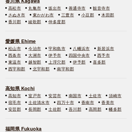
香川県 Kagawa
高松市
丸亀市
坂出市
善通寺市
観音寺市
さぬき市
東かがわ市
三豊市
小豆郡
木田郡
香川郡
綾歌郡
仲多度郡
愛媛県 Ehime
松山市
今治市
宇和島市
八幡浜市
新居浜市
西条市
大洲市
伊予市
四国中央市
西予市
東温市
越智郡
上浮穴郡
伊予郡
喜多郡
西宇和郡
北宇和郡
南宇和郡
高知県 Kochi
高知市
室戸市
安芸市
南国市
土佐市
須崎市
宿毛市
土佐清水市
四万十市
香南市
香美市
安芸郡
長岡郡
土佐郡
吾川郡
高岡郡
幡多郡
福岡県 Fukuoka