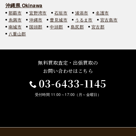
沖縄県 Okinawa
那覇市
宜野湾市
石垣市
浦添市
名護市
糸満市
沖縄市
豊見城市
うるま市
宮古島市
南城市
国頭郡
中頭郡
島尻郡
宮古郡
八重山郡
無料買取査定・出張買取の
お問い合わせはこちら
03-6433-1145
受付時間 11:00～17:00（月～金曜日）