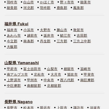
羽咋市
白山市
かほく市
野々市市
能美市
能美郡
河北郡
羽咋郡
鹿島郡
鳳珠郡
福井県 Fukui
福井市
小浜市
大野市
勝山市
敦賀市
あわら市
越前市
坂井市
鯖江市
吉田郡
今立郡
南条郡
丹生郡
三方郡
三方上中郡
大飯郡
山梨県 Yamanashi
甲府市
富士吉田市
山梨市
都留市
韮崎市
南アルプス市
北杜市
大月市
笛吹市
甲斐市
上野原市
甲州市
中央市
西八代郡
南巨摩郡
中巨摩郡
南都留郡
北都留郡
長野県 Nagano
長野市
松本市
岡谷市
上田市
諏訪市
須坂市