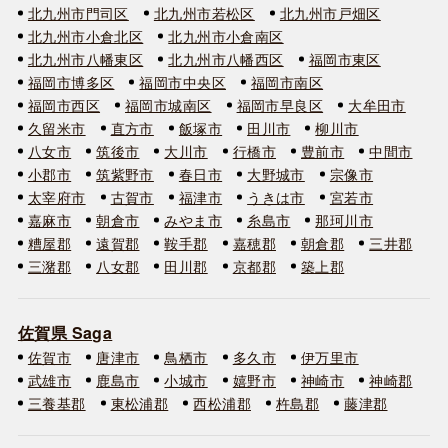
北九州市門司区
北九州市若松区
北九州市戸畑区
北九州市小倉北区
北九州市小倉南区
北九州市八幡東区
北九州市八幡西区
福岡市東区
福岡市博多区
福岡市中央区
福岡市南区
福岡市西区
福岡市城南区
福岡市早良区
大牟田市
久留米市
直方市
飯塚市
田川市
柳川市
八女市
筑後市
大川市
行橋市
豊前市
中間市
小郡市
筑紫野市
春日市
大野城市
宗像市
太宰府市
古賀市
福津市
うきは市
宮若市
嘉麻市
朝倉市
みやま市
糸島市
那珂川市
糟屋郡
遠賀郡
鞍手郡
嘉穂郡
朝倉郡
三井郡
三潴郡
八女郡
田川郡
京都郡
築上郡
佐賀県 Saga
佐賀市
唐津市
鳥栖市
多久市
伊万里市
武雄市
鹿島市
小城市
嬉野市
神崎市
神崎郡
三養基郡
東松浦郡
西松浦郡
杵島郡
藤津郡