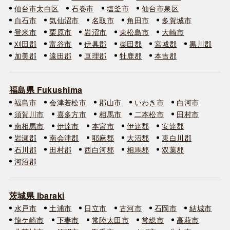
仙台市太白区
石巻市
塩釜市
仙台市泉区
白石市
気仙沼市
名取市
角田市
多賀城市
登米市
栗原市
岩沼市
東松島市
大崎市
刈田郡
富谷市
伊具郡
柴田郡
宮城郡
黒川郡
加美郡
遠田郡
亘理郡
牡鹿郡
本吉郡
福島県 Fukushima
福島市
会津若松市
郡山市
いわき市
白河市
須賀川市
喜多方市
相馬市
二本松市
田村市
南相馬市
伊達市
本宮市
伊達郡
安達郡
岩瀬郡
南会津郡
耶麻郡
大沼郡
東白川郡
石川郡
田村郡
西白河郡
相馬郡
双葉郡
河沼郡
茨城県 Ibaraki
水戸市
土浦市
日立市
古河市
石岡市
結城市
龍ケ崎市
下妻市
常陸太田市
常総市
高萩市