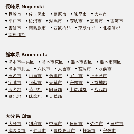
長崎県 Nagasaki
長崎市
佐世保市
島原市
諫早市
大村市
平戸市
松浦市
対馬市
壱岐市
五島市
西海市
雲仙市
南島原市
西彼杵郡
東彼杵郡
北松浦郡
南松浦郡
熊本県 Kumamoto
熊本市中央区
熊本市東区
熊本市西区
熊本市南区
熊本市北区
八代市
人吉市
荒尾市
水俣市
玉名市
山鹿市
菊池市
宇土市
上天草市
宇城市
阿蘇市
天草市
合志市
下益城郡
玉名郡
菊池郡
阿蘇郡
上益城郡
八代郡
葦北郡
球磨郡
天草郡
大分県 Oita
大分市
別府市
中津市
日田市
佐伯市
臼杵市
津久見市
竹田市
豊後高田市
杵築市
宇佐市