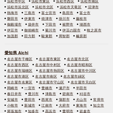
浜松市中区
浜松市東区
浜松市西区
浜松市南区
浜松市浜北区
浜松市北区
浜松市天竜区
沼津市
熱海市
三島市
富士宮市
島田市
富士市
磐田市
伊東市
焼津市
掛川市
藤枝市
御殿場市
袋井市
下田市
裾野市
湖西市
伊豆市
御前崎市
菊川市
伊豆の国市
牧之原市
加茂郡
田方郡
駿東郡
周智郡
榛原郡
愛知県 Aichi
名古屋市千種区
名古屋市東区
名古屋市北区
名古屋市西区
名古屋市中村区
名古屋市昭和区
名古屋市瑞穂区
名古屋市熱田区
名古屋市中川区
名古屋市港区
名古屋市南区
名古屋市緑区
名古屋市名東区
名古屋市守山区
名古屋市天白区
岡崎市
一宮市
豊橋市
瀬戸市
半田市
春日井市
豊川市
津島市
碧南市
刈谷市
安城市
豊田市
西尾市
蒲郡市
犬山市
常滑市
小牧市
新城市
江南市
大府市
東海市
知立市
尾張旭市
知多市
高浜市
豊明市
岩倉市