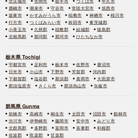
北茨城市
笠間市
取手市
つくば市
牛久市
鹿嶋市
潮来市
守谷市
常陸大宮市
筑西市
坂東市
かすみがうら市
稲敷市
神栖市
桜川市
行方市
つくばみらい市
鉾田市
東茨城郡
小美玉市
久慈郡
稲敷郡
結城郡
猿島郡
北相馬郡
那珂郡
那珂市
ひたちなか市
栃木県 Tochigi
宇都宮市
足利市
栃木市
佐野市
鹿沼市
日光市
小山市
下野市
芳賀郡
河内郡
下都賀郡
塩谷郡
那須郡
真岡市
大田原市
那須塩原市
さくら市
那須烏山市
矢板市
群馬県 Gunma
前橋市
高崎市
桐生市
太田市
沼田市
館林市
渋川市
伊勢崎市
藤岡市
安中市
みどり市
北群馬郡
多野郡
富岡市
吾妻郡
利根郡
佐波郡
邑楽郡
甘楽郡