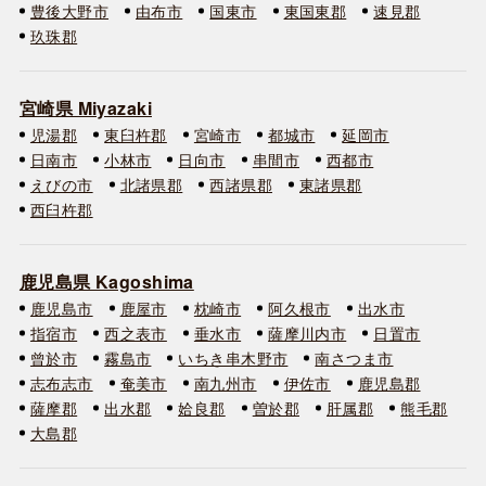
豊後大野市
由布市
国東市
東国東郡
速見郡
玖珠郡
宮崎県 Miyazaki
児湯郡
東臼杵郡
宮崎市
都城市
延岡市
日南市
小林市
日向市
串間市
西都市
えびの市
北諸県郡
西諸県郡
東諸県郡
西臼杵郡
鹿児島県 Kagoshima
鹿児島市
鹿屋市
枕崎市
阿久根市
出水市
指宿市
西之表市
垂水市
薩摩川内市
日置市
曾於市
霧島市
いちき串木野市
南さつま市
志布志市
奄美市
南九州市
伊佐市
鹿児島郡
薩摩郡
出水郡
姶良郡
曽於郡
肝属郡
熊毛郡
大島郡