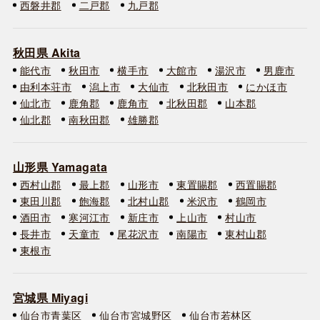
西磐井郡
二戸郡
九戸郡
秋田県 Akita
能代市
秋田市
横手市
大館市
湯沢市
男鹿市
由利本荘市
潟上市
大仙市
北秋田市
にかほ市
仙北市
鹿角郡
鹿角市
北秋田郡
山本郡
仙北郡
南秋田郡
雄勝郡
山形県 Yamagata
西村山郡
最上郡
山形市
東置賜郡
西置賜郡
東田川郡
飽海郡
北村山郡
米沢市
鶴岡市
酒田市
寒河江市
新庄市
上山市
村山市
長井市
天童市
尾花沢市
南陽市
東村山郡
東根市
宮城県 Miyagi
仙台市青葉区
仙台市宮城野区
仙台市若林区