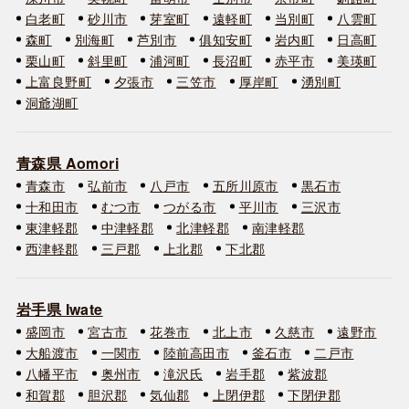
白老町
砂川市
芽室町
遠軽町
当別町
八雲町
森町
別海町
芦別市
俱知安町
岩内町
日高町
栗山町
斜里町
浦河町
長沼町
赤平市
美瑛町
上富良野町
夕張市
三笠市
厚岸町
湧別町
洞爺湖町
青森県 Aomori
青森市
弘前市
八戸市
五所川原市
黒石市
十和田市
むつ市
つがる市
平川市
三沢市
東津軽郡
中津軽郡
北津軽郡
南津軽郡
西津軽郡
三戸郡
上北郡
下北郡
岩手県 Iwate
盛岡市
宮古市
花巻市
北上市
久慈市
遠野市
大船渡市
一関市
陸前高田市
釜石市
二戸市
八幡平市
奥州市
滝沢氏
岩手郡
紫波郡
和賀郡
胆沢郡
気仙郡
上閉伊郡
下閉伊郡