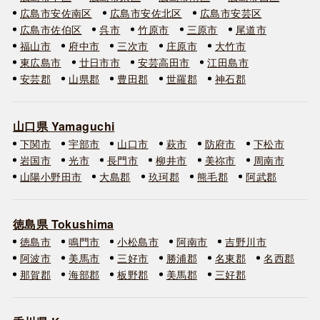
広島市安佐南区
広島市安佐北区
広島市安芸区
広島市佐伯区
呉市
竹原市
三原市
尾道市
福山市
府中市
三次市
庄原市
大竹市
東広島市
廿日市市
安芸高田市
江田島市
安芸郡
山県郡
豊田郡
世羅郡
神石郡
山口県 Yamaguchi
下関市
宇部市
山口市
萩市
防府市
下松市
岩国市
光市
長門市
柳井市
美祢市
周南市
山陽小野田市
大島郡
玖珂郡
熊毛郡
阿武郡
徳島県 Tokushima
徳島市
鳴門市
小松島市
阿南市
吉野川市
阿波市
美馬市
三好市
勝浦郡
名東郡
名西郡
那賀郡
海部郡
板野郡
美馬郡
三好郡