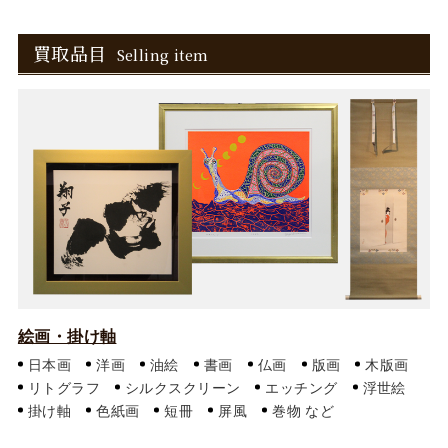
買取品目
Selling item
絵画・掛け軸
日本画
洋画
油絵
書画
仏画
版画
木版画
リトグラフ
シルクスクリーン
エッチング
浮世絵
掛け軸
色紙画
短冊
屏風
巻物