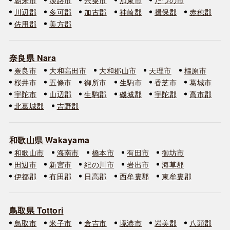
川辺郡
多可郡
加古郡
神崎郡
揖保郡
赤穂郡
佐用郡
美方郡
奈良県 Nara
奈良市
大和高田市
大和郡山市
天理市
橿原市
桜井市
五條市
御所市
生駒市
香芝市
葛城市
宇陀市
山辺郡
生駒郡
磯城郡
宇陀郡
高市郡
北葛城郡
吉野郡
和歌山県 Wakayama
和歌山市
海南市
橋本市
有田市
御坊市
田辺市
新宮市
紀の川市
岩出市
海草郡
伊都郡
有田郡
日高郡
西牟婁郡
東牟婁郡
鳥取県 Tottori
鳥取市
米子市
倉吉市
境港市
岩美郡
八頭郡