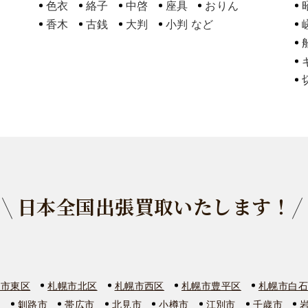
色衣
絡子
中啓
座具
おりん
香木
古銭
大判
小判
日本全国出張買取いたします！
幌市東区
札幌市北区
札幌市西区
札幌市豊平区
札幌市白
市
釧路市
帯広市
北見市
小樽市
江別市
千歳市