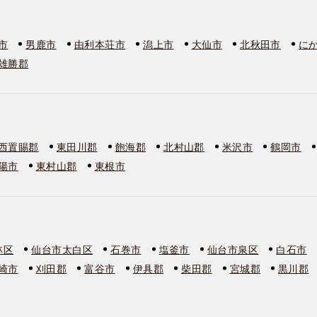
市
男鹿市
由利本荘市
潟上市
大仙市
北秋田市
に
雄勝郡
西置賜郡
東田川郡
飽海郡
北村山郡
米沢市
鶴岡市
陽市
東村山郡
東根市
林区
仙台市太白区
石巻市
塩釜市
仙台市泉区
白石市
崎市
刈田郡
富谷市
伊具郡
柴田郡
宮城郡
黒川郡