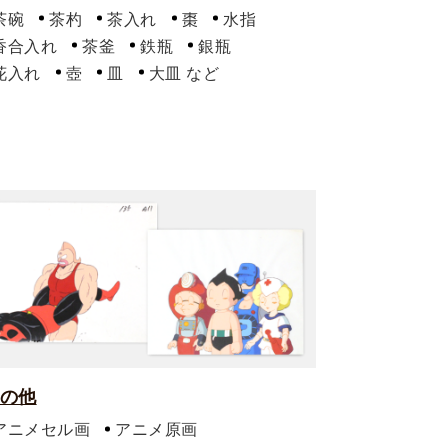
茶碗
茶杓
茶入れ
棗
水指
香合入れ
茶釜
鉄瓶
銀瓶
花入れ
壺
皿
大皿
の他
アニメセル画
アニメ原画