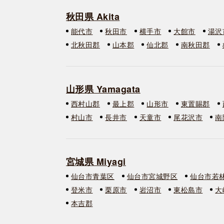
秋田県 Akita
能代市
秋田市
横手市
大館市
湯沢
北秋田郡
山本郡
仙北郡
南秋田郡
山形県 Yamagata
西村山郡
最上郡
山形市
東置賜郡
村山市
長井市
天童市
尾花沢市
南
宮城県 Miyagi
仙台市青葉区
仙台市宮城野区
仙台市若
登米市
栗原市
岩沼市
東松島市
大
本吉郡