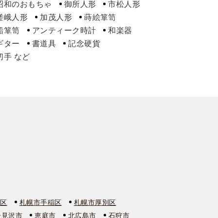
昭和のおもちゃ
御所人形
市松人形
嵯峨人形
加茂人形
蒔絵箪笥
船箪笥
アンティーク時計
和楽器
ギター
書道具
記念硬貨
切手
石区
札幌市手稲区
札幌市厚別区
岩見沢市
恵庭市
北広島市
石狩市