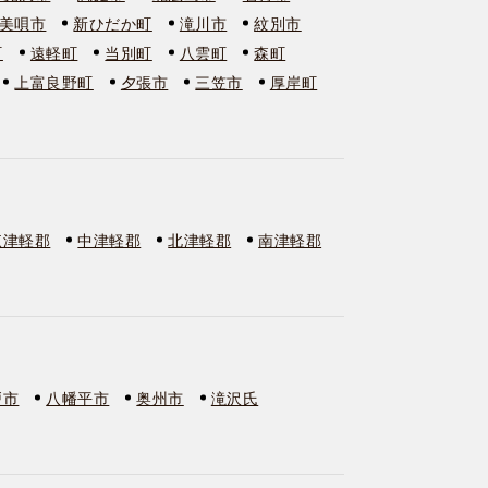
美唄市
新ひだか町
滝川市
紋別市
町
遠軽町
当別町
八雲町
森町
上富良野町
夕張市
三笠市
厚岸町
東津軽郡
中津軽郡
北津軽郡
南津軽郡
戸市
八幡平市
奥州市
滝沢氏