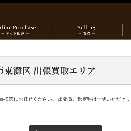
y
line Purchase
Selling
ネット販売
買取
戸市東灘区 出張買取エリア
廊松徳にお任せください。 出張費、鑑定料は一切いただきま