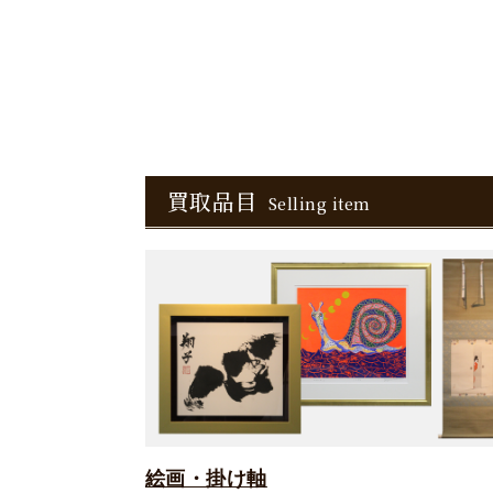
買取品目
Selling item
絵画・掛け軸