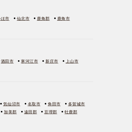
かほ市
仙北市
鹿角郡
鹿角市
酒田市
寒河江市
新庄市
上山市
気仙沼市
名取市
角田市
多賀城市
加美郡
遠田郡
亘理郡
牡鹿郡