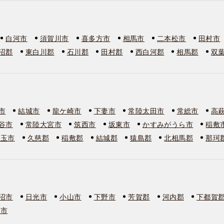
白河市
須賀川市
喜多方市
相馬市
二本松市
田村市
沼郡
東白川郡
石川郡
田村郡
西白河郡
相馬郡
双
市
結城市
龍ケ崎市
下妻市
常陸太田市
常総市
高
谷市
常陸大宮市
筑西市
坂東市
かすみがうら市
稲敷
美玉市
久慈郡
稲敷郡
結城郡
猿島郡
北相馬郡
那珂
沼市
日光市
小山市
下野市
芳賀郡
河内郡
下都賀
板市