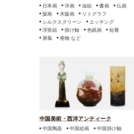
日本画
洋画
油絵
書画
仏画
版画
木版画
リトグラフ
シルクスクリーン
エッチング
浮世絵
掛け軸
色紙画
短冊
屏風
巻物
中国美術・西洋アンティーク
中国陶器
中国絵画
中国掛け軸