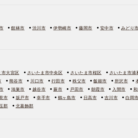
市
館林市
渋川市
伊勢崎市
藤岡市
安中市
みどり
ま市大宮区
さいたま市中央区
さいたま市桜区
さいたま市浦
市
熊谷市
川口市
行田市
秩父市
飯能市
所沢市
市
鴻巣市
越谷市
蕨市
戸田市
朝霞市
入間市
和
見市
坂戸市
幸手市
鶴ヶ島市
日高市
吉川市
白岡
玉郡
北葛飾郡