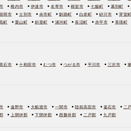
市
稚内市
伊達市
名寄市
根室市
七飯町
幕別町
留萌市
士別市
余市町
釧路町
白老町
砂川市
芽室
高町
栗山町
斜里町
浦河町
長沼町
赤平市
美瑛町
黒石市
十和田市
むつ市
つがる市
平川市
三沢市
市
遠野市
大船渡市
一関市
陸前高田市
釜石市
二
郡
上閉伊郡
下閉伊郡
西磐井郡
二戸郡
九戸郡