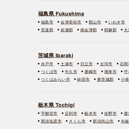
福島県 Fukushima
福島市
会津若松市
郡山市
いわき市
安達郡
岩瀬郡
南会津郡
耶麻郡
大
茨城県 Ibaraki
水戸市
土浦市
日立市
古河市
石岡
つくば市
牛久市
鹿嶋市
潮来市
守
つくばみらい市
鉾田市
東茨城郡
小
栃木県 Tochigi
宇都宮市
足利市
栃木市
佐野市
鹿
那須塩原市
さくら市
那須烏山市
矢