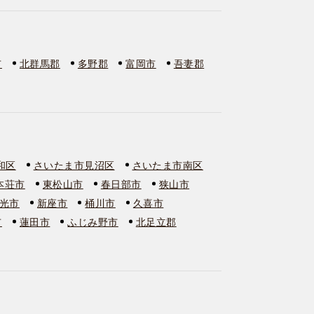
市
北群馬郡
多野郡
富岡市
吾妻郡
和区
さいたま市見沼区
さいたま市南区
本荘市
東松山市
春日部市
狭山市
光市
新座市
桶川市
久喜市
市
蓮田市
ふじみ野市
北足立郡