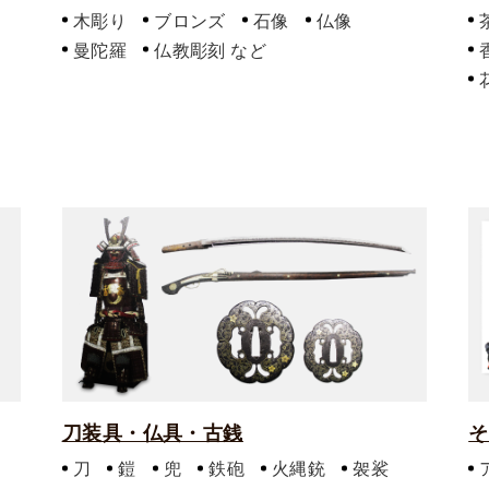
木彫り
ブロンズ
石像
仏像
曼陀羅
仏教彫刻
刀装具・仏具・古銭
そ
刀
鎧
兜
鉄砲
火縄銃
袈裟