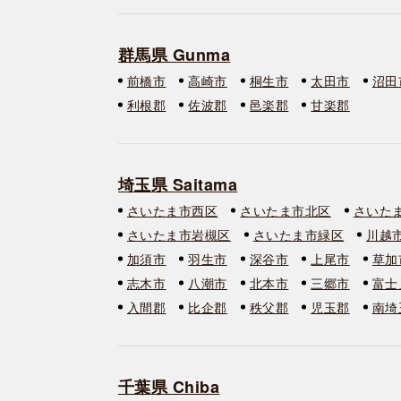
群馬県 Gunma
前橋市
高崎市
桐生市
太田市
沼田
利根郡
佐波郡
邑楽郡
甘楽郡
埼玉県 Saitama
さいたま市西区
さいたま市北区
さいた
さいたま市岩槻区
さいたま市緑区
川越
加須市
羽生市
深谷市
上尾市
草加
志木市
八潮市
北本市
三郷市
富士
入間郡
比企郡
秩父郡
児玉郡
南埼
千葉県 Chiba