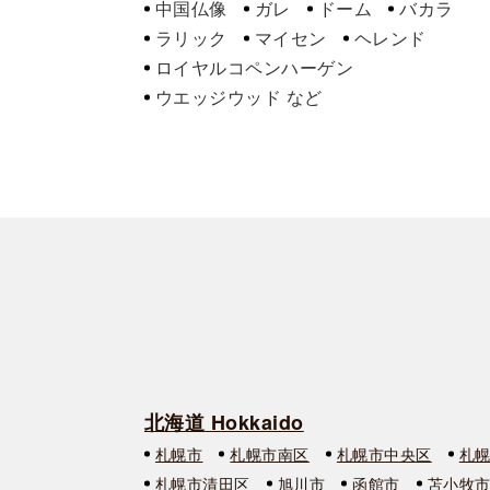
中国仏像
ガレ
ドーム
バカラ
ラリック
マイセン
ヘレンド
ロイヤルコペンハーゲン
ウエッジウッド
北海道 Hokkaido
札幌市
札幌市南区
札幌市中央区
札
札幌市清田区
旭川市
函館市
苫小牧