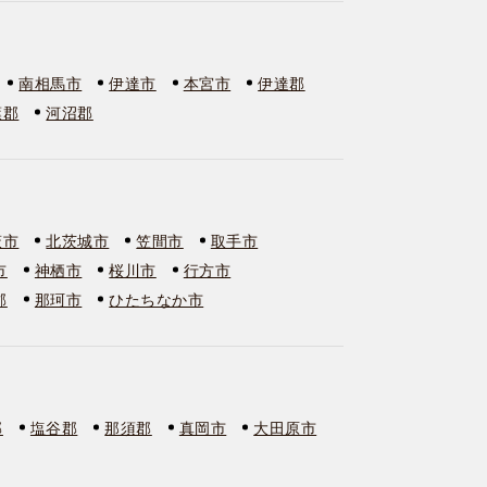
南相馬市
伊達市
本宮市
伊達郡
葉郡
河沼郡
萩市
北茨城市
笠間市
取手市
市
神栖市
桜川市
行方市
郡
那珂市
ひたちなか市
郡
塩谷郡
那須郡
真岡市
大田原市