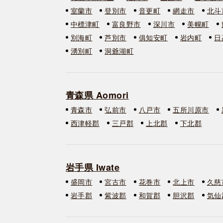
室蘭市
登別市
音更町
網走市
北斗
中標津町
富良野市
深川市
美幌町
別海町
芦別市
俱知安町
岩内町
日
湧別町
洞爺湖町
青森県 Aomori
青森市
弘前市
八戸市
五所川原市
西津軽郡
三戸郡
上北郡
下北郡
岩手県 Iwate
盛岡市
宮古市
花巻市
北上市
久慈
岩手郡
紫波郡
和賀郡
胆沢郡
気仙