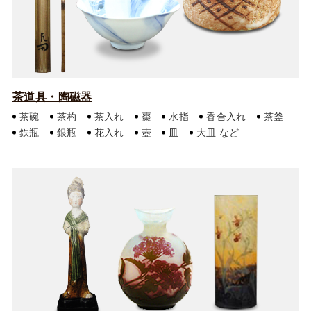
茶道具・陶磁器
茶碗
茶杓
茶入れ
棗
水指
香合入れ
茶釜
鉄瓶
銀瓶
花入れ
壺
皿
大皿