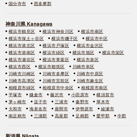
国分寺市
西多摩郡
神奈川県 Kanagawa
横浜市鶴見区
横浜市神奈川区
横浜市南区
横浜市保土ヶ谷区
横浜市磯子区
横浜市中区
横浜市港北区
横浜市戸塚区
横浜市金沢区
横浜市港南区
横浜市緑区
横浜市旭区
横浜市栄区
横浜市瀬谷区
横浜市青葉区
横浜市泉区
横浜市西区
横浜市都筑区
川崎市幸区
川崎市川崎区
川崎市多摩区
川崎市中原区
川崎市高津区
川崎市宮前区
川崎市麻生区
相模原市緑区
相模原市中央区
相模原市南区
平塚市
鎌倉市
藤沢市
小田原市
横須賀市
茅ヶ崎市
逗子市
三浦市
秦野市
厚木市
大和市
海老名市
座間市
伊勢原市
綾瀬市
南足柄市
三浦郡
高座郡
足柄郡
愛甲郡
中郡
新潟県 Niigata