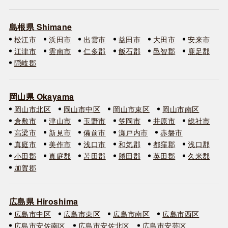
島根県 Shimane
松江市
浜田市
出雲市
益田市
大田市
安来市
江津市
雲南市
仁多郡
飯石郡
邑智郡
鹿足郡
隠岐郡
岡山県 Okayama
岡山市北区
岡山市中区
岡山市東区
岡山市南区
倉敷市
津山市
玉野市
笠岡市
井原市
総社市
高梁市
新見市
備前市
瀬戸内市
赤磐市
真庭市
美作市
浅口市
和気郡
都窪郡
浅口郡
小田郡
真庭郡
苫田郡
勝田郡
英田郡
久米郡
加賀郡
広島県 Hiroshima
広島市中区
広島市東区
広島市南区
広島市西区
広島市安佐南区
広島市安佐北区
広島市安芸区