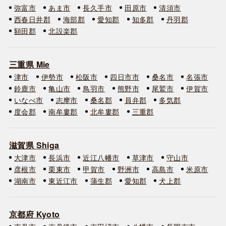
弥富市
あま市
長久手市
田原市
清須市
西春日井郡
海部郡
愛知郡
知多郡
丹羽郡
額田郡
北設楽郡
三重県 Mie
津市
伊勢市
松阪市
四日市市
桑名市
名張市
鈴鹿市
亀山市
鳥羽市
熊野市
尾鷲市
伊賀市
いなべ市
志摩市
桑名郡
員弁郡
多気郡
度会郡
南牟婁郡
北牟婁郡
三重郡
滋賀県 Shiga
大津市
長浜市
近江八幡市
草津市
守山市
彦根市
栗東市
甲賀市
野洲市
高島市
米原市
湖南市
東近江市
蒲生郡
愛知郡
犬上郡
京都府 Kyoto