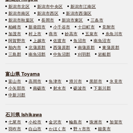
新潟市北区
新潟市中央区
新潟市江南区
新潟市南区
新潟市西区
新潟市西蒲区
新潟市秋葉区
長岡市
新潟市東区
三条市
柏崎市
新発田市
小千谷市
十日町市
見附市
加茂市
村上市
燕市
妙高市
五泉市
糸魚川市
阿賀野市
上越市
佐渡市
魚沼市
南魚沼市
胎内市
北蒲原郡
西蒲原郡
南蒲原郡
東蒲原郡
三島郡
南魚沼郡
中魚沼郡
刈羽郡
岩船郡
富山県 Toyama
富山市
高岡市
魚津市
滑川市
黒部市
氷見市
小矢部市
南砺市
射水市
砺波市
下新川郡
中新川郡
石川県 Ishikawa
七尾市
小松市
金沢市
輪島市
珠洲市
加賀市
羽咋市
白山市
かほく市
野々市市
能美市