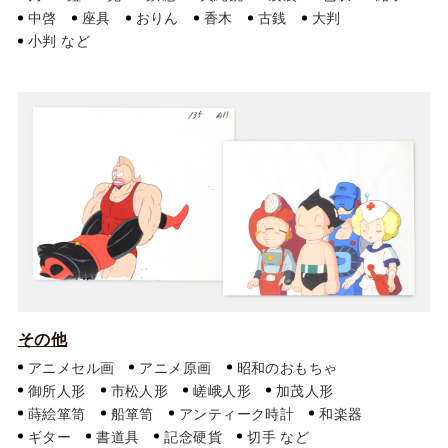
中啓
座具
おりん
香木
古銭
大判
小判
その他
アニメセル画
アニメ原画
昭和のおもちゃ
御所人形
市松人形
嵯峨人形
加茂人形
蒔絵箪笥
船箪笥
アンティーク時計
和楽器
ギター
書道具
記念硬貨
切手