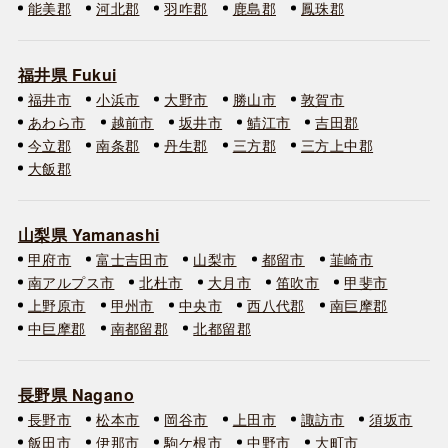
能美郡
河北郡
羽咋郡
鹿島郡
鳳珠郡
福井県 Fukui
福井市
小浜市
大野市
勝山市
敦賀市
あわら市
越前市
坂井市
鯖江市
吉田郡
今立郡
南条郡
丹生郡
三方郡
三方上中郡
大飯郡
山梨県 Yamanashi
甲府市
富士吉田市
山梨市
都留市
韮崎市
南アルプス市
北杜市
大月市
笛吹市
甲斐市
上野原市
甲州市
中央市
西八代郡
南巨摩郡
中巨摩郡
南都留郡
北都留郡
長野県 Nagano
長野市
松本市
岡谷市
上田市
諏訪市
須坂市
飯田市
伊那市
駒ケ根市
中野市
大町市