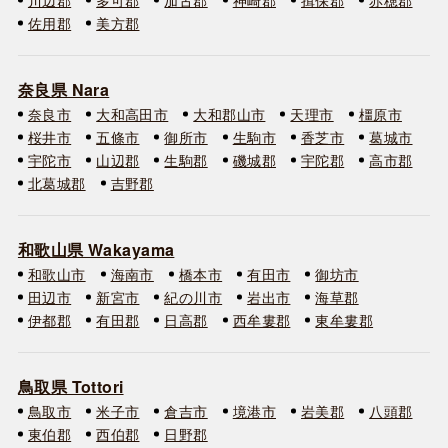
佐用郡
美方郡
奈良県 Nara
奈良市
大和高田市
大和郡山市
天理市
橿原市
桜井市
五條市
御所市
生駒市
香芝市
葛城市
宇陀市
山辺郡
生駒郡
磯城郡
宇陀郡
高市郡
北葛城郡
吉野郡
和歌山県 Wakayama
和歌山市
海南市
橋本市
有田市
御坊市
田辺市
新宮市
紀の川市
岩出市
海草郡
伊都郡
有田郡
日高郡
西牟婁郡
東牟婁郡
鳥取県 Tottori
鳥取市
米子市
倉吉市
境港市
岩美郡
八頭郡
東伯郡
西伯郡
日野郡