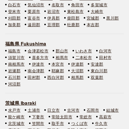
白石市
気仙沼市
名取市
角田市
多賀城市
登米市
栗原市
岩沼市
東松島市
大崎市
刈田郡
富谷市
伊具郡
柴田郡
宮城郡
黒川郡
加美郡
遠田郡
亘理郡
牡鹿郡
本吉郡
福島県 Fukushima
福島市
会津若松市
郡山市
いわき市
白河市
須賀川市
喜多方市
相馬市
二本松市
田村市
南相馬市
伊達市
本宮市
伊達郡
安達郡
岩瀬郡
南会津郡
耶麻郡
大沼郡
東白川郡
石川郡
田村郡
西白河郡
相馬郡
双葉郡
河沼郡
茨城県 Ibaraki
水戸市
土浦市
日立市
古河市
石岡市
結城市
龍ケ崎市
下妻市
常陸太田市
常総市
高萩市
北茨城市
笠間市
取手市
つくば市
牛久市