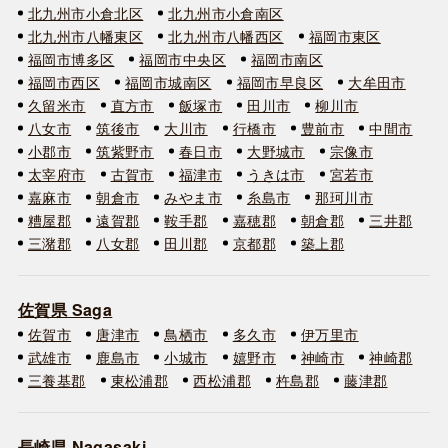
北九州市小倉北区
北九州市小倉南区
北九州市八幡東区
北九州市八幡西区
福岡市東区
福岡市博多区
福岡市中央区
福岡市南区
福岡市西区
福岡市城南区
福岡市早良区
大牟田市
久留米市
直方市
飯塚市
田川市
柳川市
八女市
筑後市
大川市
行橋市
豊前市
中間市
小郡市
筑紫野市
春日市
大野城市
宗像市
太宰府市
古賀市
福津市
うきは市
宮若市
嘉麻市
朝倉市
みやま市
糸島市
那珂川市
糟屋郡
遠賀郡
鞍手郡
嘉穂郡
朝倉郡
三井郡
三潴郡
八女郡
田川郡
京都郡
築上郡
佐賀県 Saga
佐賀市
唐津市
鳥栖市
多久市
伊万里市
武雄市
鹿島市
小城市
嬉野市
神崎市
神崎郡
三養基郡
東松浦郡
西松浦郡
杵島郡
藤津郡
長崎県 Nagasaki