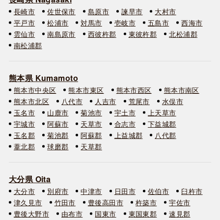
長崎市
佐世保市
島原市
諫早市
大村市
平戸市
松浦市
対馬市
壱岐市
五島市
西海市
雲仙市
南島原市
西彼杵郡
東彼杵郡
北松浦郡
南松浦郡
熊本県 Kumamoto
熊本市中央区
熊本市東区
熊本市西区
熊本市南区
熊本市北区
八代市
人吉市
荒尾市
水俣市
玉名市
山鹿市
菊池市
宇土市
上天草市
宇城市
阿蘇市
天草市
合志市
下益城郡
玉名郡
菊池郡
阿蘇郡
上益城郡
八代郡
葦北郡
球磨郡
天草郡
大分県 Oita
大分市
別府市
中津市
日田市
佐伯市
臼杵市
津久見市
竹田市
豊後高田市
杵築市
宇佐市
豊後大野市
由布市
国東市
東国東郡
速見郡