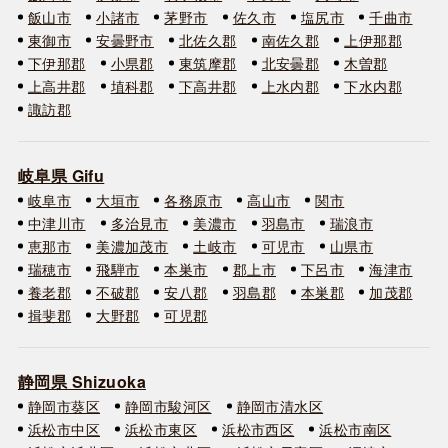
飯山市
小諸市
茅野市
佐久市
塩尻市
千曲市
東御市
安曇野市
北佐久郡
南佐久郡
上伊那郡
下伊那郡
小県郡
東筑摩郡
北安曇郡
木曽郡
上高井郡
埴科郡
下高井郡
上水内郡
下水内郡
諏訪郡
岐阜県 Gifu
岐阜市
大垣市
各務原市
高山市
関市
中津川市
多治見市
美濃市
羽島市
瑞浪市
恵那市
美濃加茂市
土岐市
可児市
山県市
瑞穂市
飛騨市
本巣市
郡上市
下呂市
海津市
養老郡
不破郡
安八郡
羽島郡
本巣郡
加茂郡
揖斐郡
大野郡
可児郡
静岡県 Shizuoka
静岡市葵区
静岡市駿河区
静岡市清水区
浜松市中区
浜松市東区
浜松市西区
浜松市南区