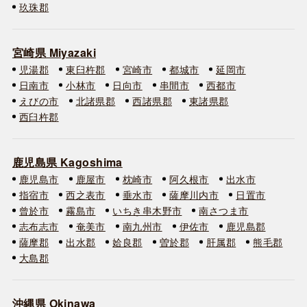
玖珠郡
宮崎県 Miyazaki
児湯郡
東臼杵郡
宮崎市
都城市
延岡市
日南市
小林市
日向市
串間市
西都市
えびの市
北諸県郡
西諸県郡
東諸県郡
西臼杵郡
鹿児島県 Kagoshima
鹿児島市
鹿屋市
枕崎市
阿久根市
出水市
指宿市
西之表市
垂水市
薩摩川内市
日置市
曾於市
霧島市
いちき串木野市
南さつま市
志布志市
奄美市
南九州市
伊佐市
鹿児島郡
薩摩郡
出水郡
姶良郡
曽於郡
肝属郡
熊毛郡
大島郡
沖縄県 Okinawa