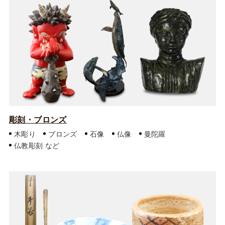
彫刻・ブロンズ
木彫り
ブロンズ
石像
仏像
曼陀羅
仏教彫刻