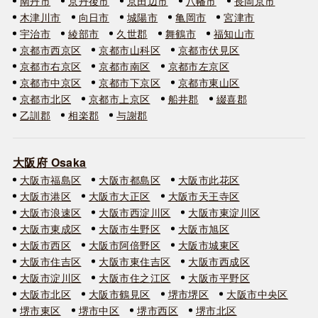
南丹市
京丹後市
京田辺市
八幡市
長岡京市
木津川市
向日市
城陽市
亀岡市
宮津市
宇治市
綾部市
久世郡
舞鶴市
福知山市
京都市西京区
京都市山科区
京都市伏見区
京都市右京区
京都市南区
京都市左京区
京都市中京区
京都市下京区
京都市東山区
京都市北区
京都市上京区
船井郡
綴喜郡
乙訓郡
相楽郡
与謝郡
大阪府 Osaka
大阪市福島区
大阪市都島区
大阪市此花区
大阪市港区
大阪市大正区
大阪市天王寺区
大阪市浪速区
大阪市西淀川区
大阪市東淀川区
大阪市東成区
大阪市生野区
大阪市旭区
大阪市西区
大阪市阿倍野区
大阪市城東区
大阪市住吉区
大阪市東住吉区
大阪市西成区
大阪市淀川区
大阪市住之江区
大阪市平野区
大阪市北区
大阪市鶴見区
堺市堺区
大阪市中央区
堺市東区
堺市中区
堺市西区
堺市北区