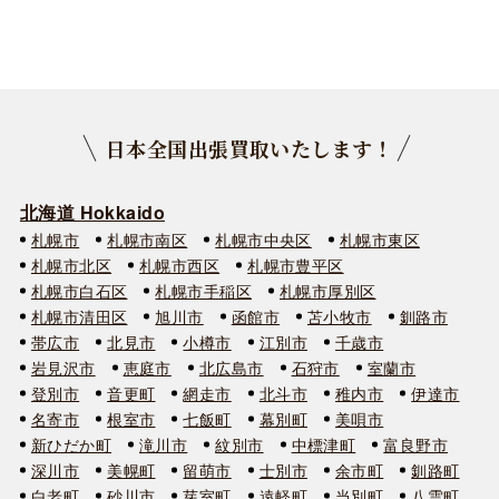
日本全国出張買取いたします！
北海道 Hokkaido
札幌市
札幌市南区
札幌市中央区
札幌市東区
札幌市北区
札幌市西区
札幌市豊平区
札幌市白石区
札幌市手稲区
札幌市厚別区
札幌市清田区
旭川市
函館市
苫小牧市
釧路市
帯広市
北見市
小樽市
江別市
千歳市
岩見沢市
恵庭市
北広島市
石狩市
室蘭市
登別市
音更町
網走市
北斗市
稚内市
伊達市
名寄市
根室市
七飯町
幕別町
美唄市
新ひだか町
滝川市
紋別市
中標津町
富良野市
深川市
美幌町
留萌市
士別市
余市町
釧路町
白老町
砂川市
芽室町
遠軽町
当別町
八雲町