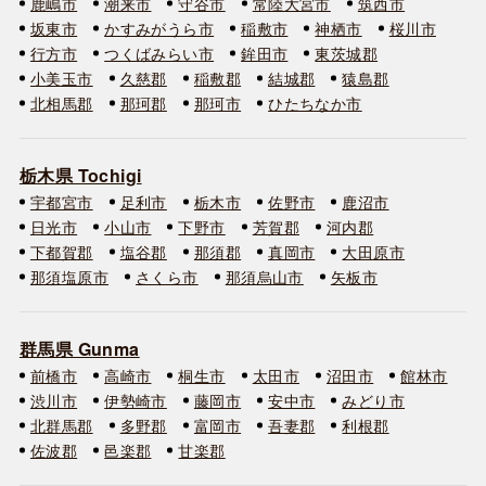
鹿嶋市
潮来市
守谷市
常陸大宮市
筑西市
坂東市
かすみがうら市
稲敷市
神栖市
桜川市
行方市
つくばみらい市
鉾田市
東茨城郡
小美玉市
久慈郡
稲敷郡
結城郡
猿島郡
北相馬郡
那珂郡
那珂市
ひたちなか市
栃木県 Tochigi
宇都宮市
足利市
栃木市
佐野市
鹿沼市
日光市
小山市
下野市
芳賀郡
河内郡
下都賀郡
塩谷郡
那須郡
真岡市
大田原市
那須塩原市
さくら市
那須烏山市
矢板市
群馬県 Gunma
前橋市
高崎市
桐生市
太田市
沼田市
館林市
渋川市
伊勢崎市
藤岡市
安中市
みどり市
北群馬郡
多野郡
富岡市
吾妻郡
利根郡
佐波郡
邑楽郡
甘楽郡