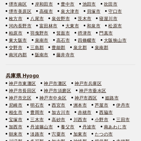
堺市南区
岸和田市
豊中市
池田市
吹田市
堺市美原区
高槻市
泉大津市
貝塚市
守口市
枚方市
八尾市
泉佐野市
茨木市
寝屋川市
河内長野市
富田林市
大東市
和泉市
松原市
柏原市
羽曳野市
箕面市
摂津市
門真市
東大阪市
泉南市
高石市
四條畷市
大阪狭山市
交野市
三島郡
豊能郡
泉北郡
泉南郡
南河内郡
阪南市
藤井寺市
兵庫県 Hyogo
神戸市東灘区
神戸市灘区
神戸市兵庫区
神戸市長田区
神戸市須磨区
神戸市垂水区
神戸市北区
神戸市中央区
神戸市西区
姫路市
尼崎市
明石市
西宮市
洲本市
芦屋市
伊丹市
相生市
豊岡市
加古川市
赤穂市
西脇市
宝塚市
三木市
高砂市
川西市
小野市
三田市
加西市
丹波篠山市
養父市
丹波市
南あわじ市
朝来市
淡路市
宍粟市
加東市
たつの市
川辺郡
多可郡
加古郡
神崎郡
揖保郡
赤穂郡