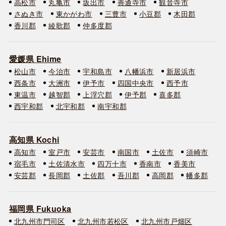
高松市
丸亀市
坂出市
善通寺市
観音寺市
さぬき市
東かがわ市
三豊市
小豆郡
木田郡
香川郡
綾歌郡
仲多度郡
愛媛県 Ehime
松山市
今治市
宇和島市
八幡浜市
新居浜市
西条市
大洲市
伊予市
四国中央市
西予市
東温市
越智郡
上浮穴郡
伊予郡
喜多郡
西宇和郡
北宇和郡
南宇和郡
高知県 Kochi
高知市
室戸市
安芸市
南国市
土佐市
須崎市
宿毛市
土佐清水市
四万十市
香南市
香美市
安芸郡
長岡郡
土佐郡
吾川郡
高岡郡
幡多郡
福岡県 Fukuoka
北九州市門司区
北九州市若松区
北九州市戸畑区