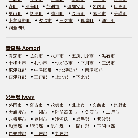
森町
別海町
芦別市
俱知安町
岩内町
日高町
栗山町
斜里町
浦河町
長沼町
赤平市
美瑛町
上富良野町
夕張市
三笠市
厚岸町
湧別町
洞爺湖町
青森県 Aomori
青森市
弘前市
八戸市
五所川原市
黒石市
十和田市
むつ市
つがる市
平川市
三沢市
東津軽郡
中津軽郡
北津軽郡
南津軽郡
西津軽郡
三戸郡
上北郡
下北郡
岩手県 Iwate
盛岡市
宮古市
花巻市
北上市
久慈市
遠野市
大船渡市
一関市
陸前高田市
釜石市
二戸市
八幡平市
奥州市
滝沢氏
岩手郡
紫波郡
和賀郡
胆沢郡
気仙郡
上閉伊郡
下閉伊郡
西磐井郡
二戸郡
九戸郡