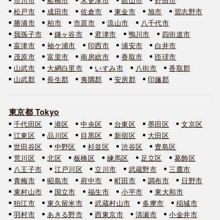
松戸市
成田市
佐倉市
東金市
旭市
習志野市
勝浦市
柏市
市原市
流山市
八千代市
我孫子市
鎌ヶ谷市
君津市
鴨川市
四街道市
富津市
袖ケ浦市
印西市
浦安市
白井市
茂原市
富里市
南房総市
香取市
匝瑳市
山武市
大網白里市
いすみ市
八街市
香取郡
山武郡
長生郡
夷隅郡
安房郡
印旛郡
東京都 Tokyo
千代田区
港区
中央区
台東区
墨田区
文京区
江東区
品川区
目黒区
新宿区
大田区
世田谷区
中野区
杉並区
渋谷区
豊島区
荒川区
北区
板橋区
練馬区
足立区
葛飾区
八王子市
江戸川区
立川市
武蔵野市
三鷹市
青梅市
昭島市
府中市
町田市
調布市
日野市
東村山市
国立市
福生市
小平市
東大和市
狛江市
東久留米市
武蔵村山市
多摩市
稲城市
羽村市
あきる野市
西東京市
清瀬市
小金井市