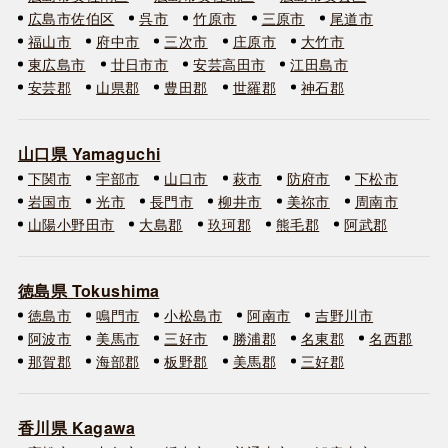
広島市佐伯区
呉市
竹原市
三原市
尾道市
福山市
府中市
三次市
庄原市
大竹市
東広島市
廿日市市
安芸高田市
江田島市
安芸郡
山県郡
豊田郡
世羅郡
神石郡
山口県 Yamaguchi
下関市
宇部市
山口市
萩市
防府市
下松市
岩国市
光市
長門市
柳井市
美祢市
周南市
山陽小野田市
大島郡
玖珂郡
熊毛郡
阿武郡
徳島県 Tokushima
徳島市
鳴門市
小松島市
阿南市
吉野川市
阿波市
美馬市
三好市
勝浦郡
名東郡
名西郡
那賀郡
海部郡
板野郡
美馬郡
三好郡
香川県 Kagawa