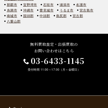
那覇市
宜野湾市
石垣市
浦添市
名護市
糸満市
沖縄市
豊見城市
うるま市
宮古島市
南城市
国頭郡
中頭郡
島尻郡
宮古郡
八重山郡
無料買取査定・出張買取の
お問い合わせはこちら
03-6433-1145
受付時間 11:00～17:00（月～金曜日）
ホーム