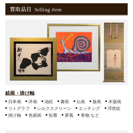
買取品目
Selling item
絵画・掛け軸
日本画
洋画
油絵
書画
仏画
版画
木版画
リトグラフ
シルクスクリーン
エッチング
浮世絵
掛け軸
色紙画
短冊
屏風
巻物