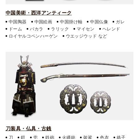
中国美術・西洋アンティーク
中国陶器
中国絵画
中国掛け軸
中国仏像
ガレ
ドーム
バカラ
ラリック
マイセン
ヘレンド
ロイヤルコペンハーゲン
ウエッジウッド
刀装具・仏具・古銭
刀
鎧
兜
鉄砲
火縄銃
袈裟
色衣
絡子