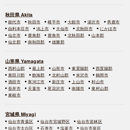
秋田県 Akita
能代市
秋田市
横手市
大館市
湯沢市
男鹿市
由利本荘市
潟上市
大仙市
北秋田市
にかほ市
仙北市
鹿角郡
鹿角市
北秋田郡
山本郡
仙北郡
南秋田郡
雄勝郡
山形県 Yamagata
西村山郡
最上郡
山形市
東置賜郡
西置賜郡
東田川郡
飽海郡
北村山郡
米沢市
鶴岡市
酒田市
寒河江市
新庄市
上山市
村山市
長井市
天童市
尾花沢市
南陽市
東村山郡
東根市
宮城県 Miyagi
仙台市青葉区
仙台市宮城野区
仙台市若林区
仙台市太白区
石巻市
塩釜市
仙台市泉区