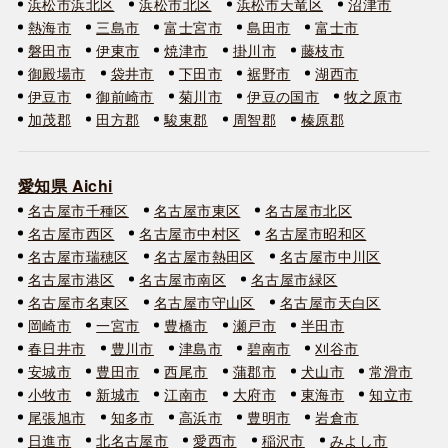
浜松市浜北区
浜松市北区
浜松市天竜区
沼津市
熱海市
三島市
富士宮市
島田市
富士市
磐田市
伊東市
焼津市
掛川市
藤枝市
御殿場市
袋井市
下田市
裾野市
湖西市
伊豆市
御前崎市
菊川市
伊豆の国市
牧之原市
加茂郡
田方郡
駿東郡
周智郡
榛原郡
愛知県 Aichi
名古屋市千種区
名古屋市東区
名古屋市北区
名古屋市西区
名古屋市中村区
名古屋市昭和区
名古屋市瑞穂区
名古屋市熱田区
名古屋市中川区
名古屋市港区
名古屋市南区
名古屋市緑区
名古屋市名東区
名古屋市守山区
名古屋市天白区
岡崎市
一宮市
豊橋市
瀬戸市
半田市
春日井市
豊川市
津島市
碧南市
刈谷市
安城市
豊田市
西尾市
蒲郡市
犬山市
常滑市
小牧市
新城市
江南市
大府市
東海市
知立市
尾張旭市
知多市
高浜市
豊明市
岩倉市
日進市
北名古屋市
愛西市
稲沢市
みよし市