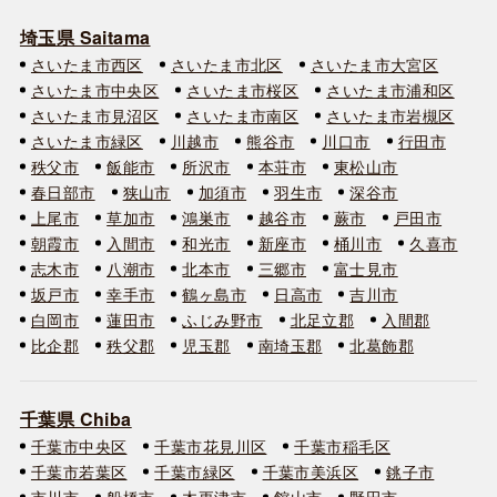
埼玉県 Saitama
さいたま市西区
さいたま市北区
さいたま市大宮区
さいたま市中央区
さいたま市桜区
さいたま市浦和区
さいたま市見沼区
さいたま市南区
さいたま市岩槻区
さいたま市緑区
川越市
熊谷市
川口市
行田市
秩父市
飯能市
所沢市
本荘市
東松山市
春日部市
狭山市
加須市
羽生市
深谷市
上尾市
草加市
鴻巣市
越谷市
蕨市
戸田市
朝霞市
入間市
和光市
新座市
桶川市
久喜市
志木市
八潮市
北本市
三郷市
富士見市
坂戸市
幸手市
鶴ヶ島市
日高市
吉川市
白岡市
蓮田市
ふじみ野市
北足立郡
入間郡
比企郡
秩父郡
児玉郡
南埼玉郡
北葛飾郡
千葉県 Chiba
千葉市中央区
千葉市花見川区
千葉市稲毛区
千葉市若葉区
千葉市緑区
千葉市美浜区
銚子市
市川市
船橋市
木更津市
館山市
野田市