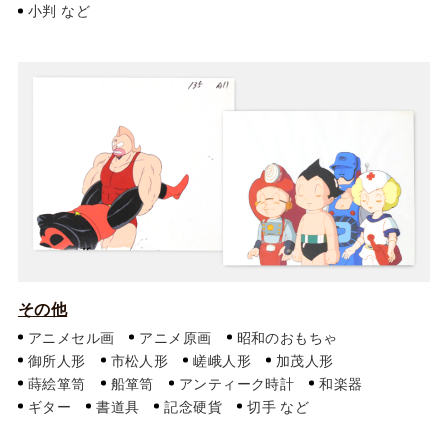
小判
その他
アニメセル画
アニメ原画
昭和のおもちゃ
御所人形
市松人形
嵯峨人形
加茂人形
蒔絵箪笥
船箪笥
アンティーク時計
和楽器
ギター
書道具
記念硬貨
切手