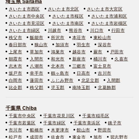
埼玉県 Saitama
さいたま市西区
さいたま市北区
さいたま市大宮区
さいたま市中央区
さいたま市桜区
さいたま市浦和区
さいたま市見沼区
さいたま市南区
さいたま市岩槻区
さいたま市緑区
川越市
熊谷市
川口市
行田市
秩父市
飯能市
所沢市
本荘市
東松山市
春日部市
狭山市
加須市
羽生市
深谷市
上尾市
草加市
鴻巣市
越谷市
蕨市
戸田市
朝霞市
入間市
和光市
新座市
桶川市
久喜市
志木市
八潮市
北本市
三郷市
富士見市
坂戸市
幸手市
鶴ヶ島市
日高市
吉川市
白岡市
蓮田市
ふじみ野市
北足立郡
入間郡
比企郡
秩父郡
児玉郡
南埼玉郡
北葛飾郡
千葉県 Chiba
千葉市中央区
千葉市花見川区
千葉市稲毛区
千葉市若葉区
千葉市緑区
千葉市美浜区
銚子市
市川市
船橋市
木更津市
館山市
野田市
松戸市
成田市
佐倉市
東金市
旭市
習志野市