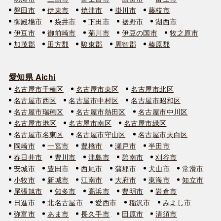
磐田市
伊東市
焼津市
掛川市
藤枝市
御殿場市
袋井市
下田市
裾野市
湖西市
伊豆市
御前崎市
菊川市
伊豆の国市
牧之原市
加茂郡
田方郡
駿東郡
周智郡
榛原郡
愛知県 Aichi
名古屋市千種区
名古屋市東区
名古屋市北区
名古屋市西区
名古屋市中村区
名古屋市昭和区
名古屋市瑞穂区
名古屋市熱田区
名古屋市中川区
名古屋市港区
名古屋市南区
名古屋市緑区
名古屋市名東区
名古屋市守山区
名古屋市天白区
岡崎市
一宮市
豊橋市
瀬戸市
半田市
春日井市
豊川市
津島市
碧南市
刈谷市
安城市
豊田市
西尾市
蒲郡市
犬山市
常滑市
小牧市
新城市
江南市
大府市
東海市
知立市
尾張旭市
知多市
高浜市
豊明市
岩倉市
日進市
北名古屋市
愛西市
稲沢市
みよし市
弥富市
あま市
長久手市
田原市
清須市