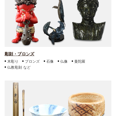
彫刻・ブロンズ
木彫り
ブロンズ
石像
仏像
曼陀羅
仏教彫刻