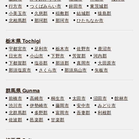
行方市
つくばみらい市
鉾田市
東茨城郡
小美玉市
久慈郡
稲敷郡
結城郡
猿島郡
北相馬郡
那珂郡
那珂市
ひたちなか市
栃木県 Tochigi
宇都宮市
足利市
栃木市
佐野市
鹿沼市
日光市
小山市
下野市
芳賀郡
河内郡
下都賀郡
塩谷郡
那須郡
真岡市
大田原市
那須塩原市
さくら市
那須烏山市
矢板市
群馬県 Gunma
前橋市
高崎市
桐生市
太田市
沼田市
館林市
渋川市
伊勢崎市
藤岡市
安中市
みどり市
北群馬郡
多野郡
富岡市
吾妻郡
利根郡
佐波郡
邑楽郡
甘楽郡