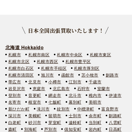
日本全国出張買取いたします！
北海道 Hokkaido
札幌市
札幌市南区
札幌市中央区
札幌市東区
札幌市北区
札幌市西区
札幌市豊平区
札幌市白石区
札幌市手稲区
札幌市厚別区
札幌市清田区
旭川市
函館市
苫小牧市
釧路市
帯広市
北見市
小樽市
江別市
千歳市
岩見沢市
恵庭市
北広島市
石狩市
室蘭市
登別市
音更町
網走市
北斗市
稚内市
伊達市
名寄市
根室市
七飯町
幕別町
美唄市
新ひだか町
滝川市
紋別市
中標津町
富良野市
深川市
美幌町
留萌市
士別市
余市町
釧路町
白老町
砂川市
芽室町
遠軽町
当別町
八雲町
森町
別海町
芦別市
俱知安町
岩内町
日高町