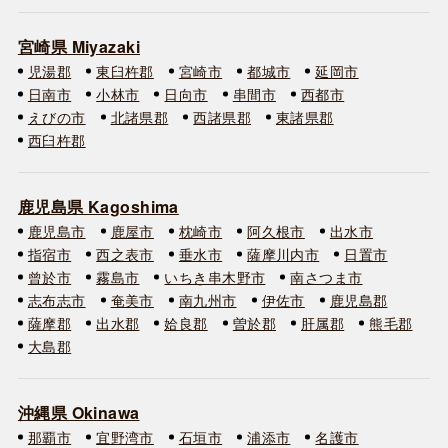
宮崎県 Miyazaki
児湯郡
東臼杵郡
宮崎市
都城市
延岡市
日南市
小林市
日向市
串間市
西都市
えびの市
北諸県郡
西諸県郡
東諸県郡
西臼杵郡
鹿児島県 Kagoshima
鹿児島市
鹿屋市
枕崎市
阿久根市
出水市
指宿市
西之表市
垂水市
薩摩川内市
日置市
曾於市
霧島市
いちき串木野市
南さつま市
志布志市
奄美市
南九州市
伊佐市
鹿児島郡
薩摩郡
出水郡
姶良郡
曽於郡
肝属郡
熊毛郡
大島郡
沖縄県 Okinawa
那覇市
宜野湾市
石垣市
浦添市
名護市