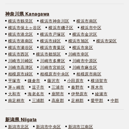
神奈川県 Kanagawa
横浜市鶴見区
横浜市神奈川区
横浜市南区
横浜市保土ヶ谷区
横浜市磯子区
横浜市中区
横浜市港北区
横浜市戸塚区
横浜市金沢区
横浜市港南区
横浜市緑区
横浜市旭区
横浜市栄区
横浜市瀬谷区
横浜市青葉区
横浜市泉区
横浜市西区
横浜市都筑区
川崎市幸区
川崎市川崎区
川崎市多摩区
川崎市中原区
川崎市高津区
川崎市宮前区
川崎市麻生区
相模原市緑区
相模原市中央区
相模原市南区
平塚市
鎌倉市
藤沢市
小田原市
横須賀市
茅ヶ崎市
逗子市
三浦市
秦野市
厚木市
大和市
海老名市
座間市
伊勢原市
綾瀬市
南足柄市
三浦郡
高座郡
足柄郡
愛甲郡
中郡
新潟県 Niigata
新潟市北区
新潟市中央区
新潟市江南区