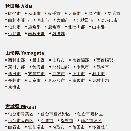
秋田県 Akita
能代市
秋田市
横手市
大館市
湯沢市
男鹿市
由利本荘市
潟上市
大仙市
北秋田市
にかほ市
仙北市
鹿角郡
鹿角市
北秋田郡
山本郡
仙北郡
南秋田郡
雄勝郡
山形県 Yamagata
西村山郡
最上郡
山形市
東置賜郡
西置賜郡
東田川郡
飽海郡
北村山郡
米沢市
鶴岡市
酒田市
寒河江市
新庄市
上山市
村山市
長井市
天童市
尾花沢市
南陽市
東村山郡
東根市
宮城県 Miyagi
仙台市青葉区
仙台市宮城野区
仙台市若林区
仙台市太白区
石巻市
塩釜市
仙台市泉区
白石市
気仙沼市
名取市
角田市
多賀城市