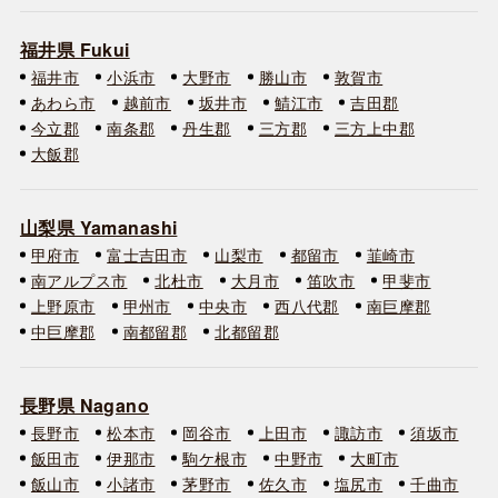
福井県 Fukui
福井市
小浜市
大野市
勝山市
敦賀市
あわら市
越前市
坂井市
鯖江市
吉田郡
今立郡
南条郡
丹生郡
三方郡
三方上中郡
大飯郡
山梨県 Yamanashi
甲府市
富士吉田市
山梨市
都留市
韮崎市
南アルプス市
北杜市
大月市
笛吹市
甲斐市
上野原市
甲州市
中央市
西八代郡
南巨摩郡
中巨摩郡
南都留郡
北都留郡
長野県 Nagano
長野市
松本市
岡谷市
上田市
諏訪市
須坂市
飯田市
伊那市
駒ケ根市
中野市
大町市
飯山市
小諸市
茅野市
佐久市
塩尻市
千曲市