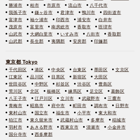
勝浦市
柏市
市原市
流山市
八千代市
我孫子市
鎌ヶ谷市
君津市
鴨川市
四街道市
富津市
袖ケ浦市
印西市
浦安市
白井市
茂原市
富里市
南房総市
香取市
匝瑳市
山武市
大網白里市
いすみ市
八街市
香取郡
山武郡
長生郡
夷隅郡
安房郡
印旛郡
東京都 Tokyo
千代田区
港区
中央区
台東区
墨田区
文京区
江東区
品川区
目黒区
新宿区
大田区
世田谷区
中野区
杉並区
渋谷区
豊島区
荒川区
北区
板橋区
練馬区
足立区
葛飾区
八王子市
江戸川区
立川市
武蔵野市
三鷹市
青梅市
昭島市
府中市
町田市
調布市
日野市
東村山市
国立市
福生市
小平市
東大和市
狛江市
東久留米市
武蔵村山市
多摩市
稲城市
羽村市
あきる野市
西東京市
清瀬市
小金井市
国分寺市
西多摩郡