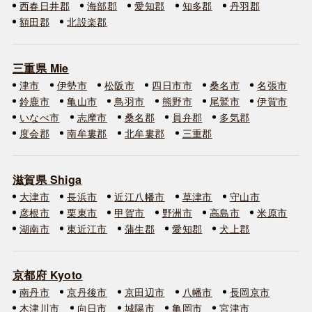
西春日井郡
海部郡
愛知郡
知多郡
丹羽郡
額田郡
北設楽郡
三重県 Mie
津市
伊勢市
松阪市
四日市市
桑名市
名張市
鈴鹿市
亀山市
鳥羽市
熊野市
尾鷲市
伊賀市
いなべ市
志摩市
桑名郡
員弁郡
多気郡
度会郡
南牟婁郡
北牟婁郡
三重郡
滋賀県 Shiga
大津市
長浜市
近江八幡市
草津市
守山市
彦根市
栗東市
甲賀市
野洲市
高島市
米原市
湖南市
東近江市
蒲生郡
愛知郡
犬上郡
京都府 Kyoto
南丹市
京丹後市
京田辺市
八幡市
長岡京市
木津川市
向日市
城陽市
亀岡市
宮津市