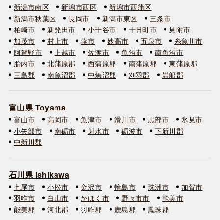
新潟市南区
新潟市西区
新潟市西蒲区
新潟市秋葉区
長岡市
新潟市東区
三条市
柏崎市
新発田市
小千谷市
十日町市
見附市
加茂市
村上市
燕市
妙高市
五泉市
糸魚川市
阿賀野市
上越市
佐渡市
魚沼市
南魚沼市
胎内市
北蒲原郡
西蒲原郡
南蒲原郡
東蒲原郡
三島郡
南魚沼郡
中魚沼郡
刈羽郡
岩船郡
富山県 Toyama
富山市
高岡市
魚津市
滑川市
黒部市
氷見市
小矢部市
南砺市
射水市
砺波市
下新川郡
中新川郡
石川県 Ishikawa
七尾市
小松市
金沢市
輪島市
珠洲市
加賀市
羽咋市
白山市
かほく市
野々市市
能美市
能美郡
河北郡
羽咋郡
鹿島郡
鳳珠郡