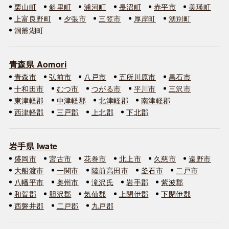
栗山町
斜里町
浦河町
長沼町
赤平市
美瑛町
上富良野町
夕張市
三笠市
厚岸町
湧別町
洞爺湖町
青森県 Aomori
青森市
弘前市
八戸市
五所川原市
黒石市
十和田市
むつ市
つがる市
平川市
三沢市
東津軽郡
中津軽郡
北津軽郡
南津軽郡
西津軽郡
三戸郡
上北郡
下北郡
岩手県 Iwate
盛岡市
宮古市
花巻市
北上市
久慈市
遠野市
大船渡市
一関市
陸前高田市
釜石市
二戸市
八幡平市
奥州市
滝沢氏
岩手郡
紫波郡
和賀郡
胆沢郡
気仙郡
上閉伊郡
下閉伊郡
西磐井郡
二戸郡
九戸郡