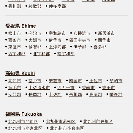
香川郡
綾歌郡
仲多度郡
愛媛県 Ehime
松山市
今治市
宇和島市
八幡浜市
新居浜市
西条市
大洲市
伊予市
四国中央市
西予市
東温市
越智郡
上浮穴郡
伊予郡
喜多郡
西宇和郡
北宇和郡
南宇和郡
高知県 Kochi
高知市
室戸市
安芸市
南国市
土佐市
須崎市
宿毛市
土佐清水市
四万十市
香南市
香美市
安芸郡
長岡郡
土佐郡
吾川郡
高岡郡
幡多郡
福岡県 Fukuoka
北九州市門司区
北九州市若松区
北九州市戸畑区
北九州市小倉北区
北九州市小倉南区