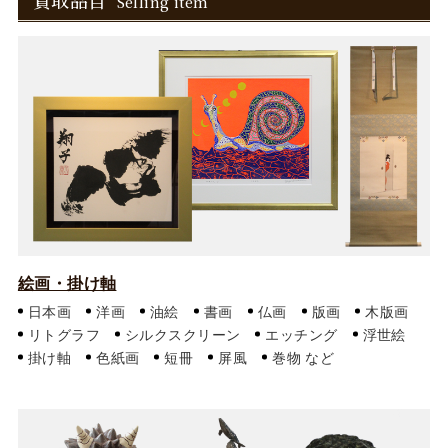
買取品目
Selling item
絵画・掛け軸
日本画
洋画
油絵
書画
仏画
版画
木版画
リトグラフ
シルクスクリーン
エッチング
浮世絵
掛け軸
色紙画
短冊
屏風
巻物