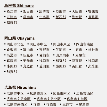
島根県 Shimane
松江市
浜田市
出雲市
益田市
大田市
安来市
江津市
雲南市
仁多郡
飯石郡
邑智郡
鹿足郡
隠岐郡
岡山県 Okayama
岡山市北区
岡山市中区
岡山市東区
岡山市南区
倉敷市
津山市
玉野市
笠岡市
井原市
総社市
高梁市
新見市
備前市
瀬戸内市
赤磐市
真庭市
美作市
浅口市
和気郡
都窪郡
浅口郡
小田郡
真庭郡
苫田郡
勝田郡
英田郡
久米郡
加賀郡
広島県 Hiroshima
広島市中区
広島市東区
広島市南区
広島市西区
広島市安佐南区
広島市安佐北区
広島市安芸区
広島市佐伯区
呉市
竹原市
三原市
尾道市