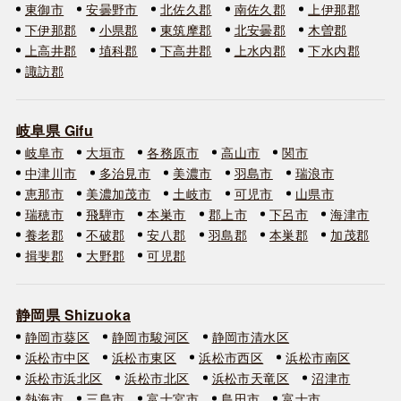
東御市
安曇野市
北佐久郡
南佐久郡
上伊那郡
下伊那郡
小県郡
東筑摩郡
北安曇郡
木曽郡
上高井郡
埴科郡
下高井郡
上水内郡
下水内郡
諏訪郡
岐阜県 Gifu
岐阜市
大垣市
各務原市
高山市
関市
中津川市
多治見市
美濃市
羽島市
瑞浪市
恵那市
美濃加茂市
土岐市
可児市
山県市
瑞穂市
飛騨市
本巣市
郡上市
下呂市
海津市
養老郡
不破郡
安八郡
羽島郡
本巣郡
加茂郡
揖斐郡
大野郡
可児郡
静岡県 Shizuoka
静岡市葵区
静岡市駿河区
静岡市清水区
浜松市中区
浜松市東区
浜松市西区
浜松市南区
浜松市浜北区
浜松市北区
浜松市天竜区
沼津市
熱海市
三島市
富士宮市
島田市
富士市