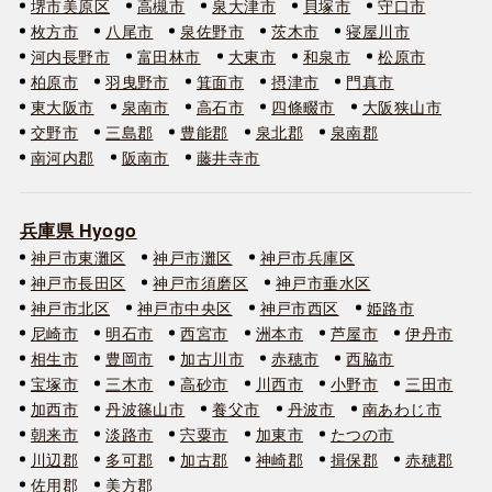
堺市美原区
高槻市
泉大津市
貝塚市
守口市
枚方市
八尾市
泉佐野市
茨木市
寝屋川市
河内長野市
富田林市
大東市
和泉市
松原市
柏原市
羽曳野市
箕面市
摂津市
門真市
東大阪市
泉南市
高石市
四條畷市
大阪狭山市
交野市
三島郡
豊能郡
泉北郡
泉南郡
南河内郡
阪南市
藤井寺市
兵庫県 Hyogo
神戸市東灘区
神戸市灘区
神戸市兵庫区
神戸市長田区
神戸市須磨区
神戸市垂水区
神戸市北区
神戸市中央区
神戸市西区
姫路市
尼崎市
明石市
西宮市
洲本市
芦屋市
伊丹市
相生市
豊岡市
加古川市
赤穂市
西脇市
宝塚市
三木市
高砂市
川西市
小野市
三田市
加西市
丹波篠山市
養父市
丹波市
南あわじ市
朝来市
淡路市
宍粟市
加東市
たつの市
川辺郡
多可郡
加古郡
神崎郡
揖保郡
赤穂郡
佐用郡
美方郡