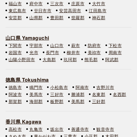
福山市
府中市
三次市
庄原市
大竹市
東広島市
廿日市市
安芸高田市
江田島市
安芸郡
山県郡
豊田郡
世羅郡
神石郡
山口県 Yamaguchi
下関市
宇部市
山口市
萩市
防府市
下松市
岩国市
光市
長門市
柳井市
美祢市
周南市
山陽小野田市
大島郡
玖珂郡
熊毛郡
阿武郡
徳島県 Tokushima
徳島市
鳴門市
小松島市
阿南市
吉野川市
阿波市
美馬市
三好市
勝浦郡
名東郡
名西郡
那賀郡
海部郡
板野郡
美馬郡
三好郡
香川県 Kagawa
高松市
丸亀市
坂出市
善通寺市
観音寺市
さぬき市
東かがわ市
三豊市
小豆郡
木田郡