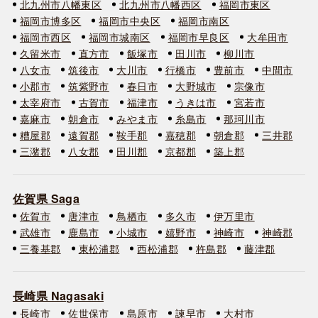
北九州市八幡東区
北九州市八幡西区
福岡市東区
福岡市博多区
福岡市中央区
福岡市南区
福岡市西区
福岡市城南区
福岡市早良区
大牟田市
久留米市
直方市
飯塚市
田川市
柳川市
八女市
筑後市
大川市
行橋市
豊前市
中間市
小郡市
筑紫野市
春日市
大野城市
宗像市
太宰府市
古賀市
福津市
うきは市
宮若市
嘉麻市
朝倉市
みやま市
糸島市
那珂川市
糟屋郡
遠賀郡
鞍手郡
嘉穂郡
朝倉郡
三井郡
三潴郡
八女郡
田川郡
京都郡
築上郡
佐賀県 Saga
佐賀市
唐津市
鳥栖市
多久市
伊万里市
武雄市
鹿島市
小城市
嬉野市
神崎市
神崎郡
三養基郡
東松浦郡
西松浦郡
杵島郡
藤津郡
長崎県 Nagasaki
長崎市
佐世保市
島原市
諫早市
大村市