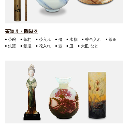
茶道具・陶磁器
茶碗
茶杓
茶入れ
棗
水指
香合入れ
茶釜
鉄瓶
銀瓶
花入れ
壺
皿
大皿