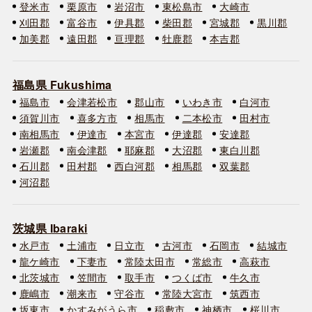
登米市
栗原市
岩沼市
東松島市
大崎市
刈田郡
富谷市
伊具郡
柴田郡
宮城郡
黒川郡
加美郡
遠田郡
亘理郡
牡鹿郡
本吉郡
福島県 Fukushima
福島市
会津若松市
郡山市
いわき市
白河市
須賀川市
喜多方市
相馬市
二本松市
田村市
南相馬市
伊達市
本宮市
伊達郡
安達郡
岩瀬郡
南会津郡
耶麻郡
大沼郡
東白川郡
石川郡
田村郡
西白河郡
相馬郡
双葉郡
河沼郡
茨城県 Ibaraki
水戸市
土浦市
日立市
古河市
石岡市
結城市
龍ケ崎市
下妻市
常陸太田市
常総市
高萩市
北茨城市
笠間市
取手市
つくば市
牛久市
鹿嶋市
潮来市
守谷市
常陸大宮市
筑西市
坂東市
かすみがうら市
稲敷市
神栖市
桜川市