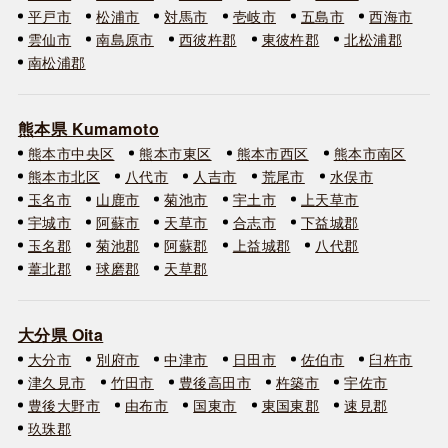
平戸市
松浦市
対馬市
壱岐市
五島市
西海市
雲仙市
南島原市
西彼杵郡
東彼杵郡
北松浦郡
南松浦郡
熊本県 Kumamoto
熊本市中央区
熊本市東区
熊本市西区
熊本市南区
熊本市北区
八代市
人吉市
荒尾市
水俣市
玉名市
山鹿市
菊池市
宇土市
上天草市
宇城市
阿蘇市
天草市
合志市
下益城郡
玉名郡
菊池郡
阿蘇郡
上益城郡
八代郡
葦北郡
球磨郡
天草郡
大分県 Oita
大分市
別府市
中津市
日田市
佐伯市
臼杵市
津久見市
竹田市
豊後高田市
杵築市
宇佐市
豊後大野市
由布市
国東市
東国東郡
速見郡
玖珠郡