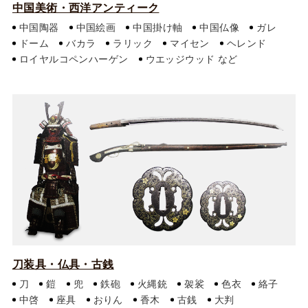
中国美術・西洋アンティーク
中国陶器
中国絵画
中国掛け軸
中国仏像
ガレ
ドーム
バカラ
ラリック
マイセン
ヘレンド
ロイヤルコペンハーゲン
ウエッジウッド
刀装具・仏具・古銭
刀
鎧
兜
鉄砲
火縄銃
袈裟
色衣
絡子
中啓
座具
おりん
香木
古銭
大判