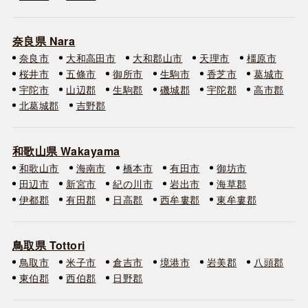
奈良県 Nara
奈良市
大和高田市
大和郡山市
天理市
橿原市
桜井市
五條市
御所市
生駒市
香芝市
葛城市
宇陀市
山辺郡
生駒郡
磯城郡
宇陀郡
高市郡
北葛城郡
吉野郡
和歌山県 Wakayama
和歌山市
海南市
橋本市
有田市
御坊市
田辺市
新宮市
紀の川市
岩出市
海草郡
伊都郡
有田郡
日高郡
西牟婁郡
東牟婁郡
鳥取県 Tottori
鳥取市
米子市
倉吉市
境港市
岩美郡
八頭郡
東伯郡
西伯郡
日野郡