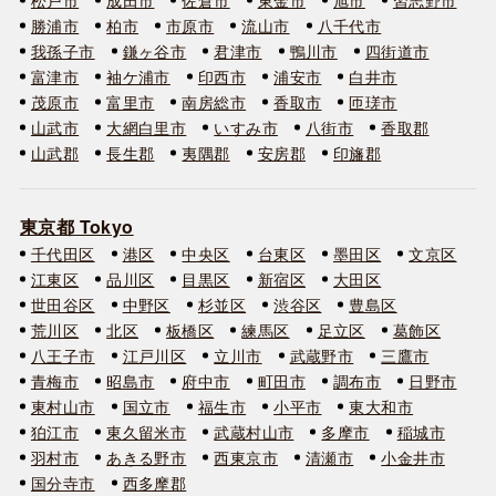
勝浦市
柏市
市原市
流山市
八千代市
我孫子市
鎌ヶ谷市
君津市
鴨川市
四街道市
富津市
袖ケ浦市
印西市
浦安市
白井市
茂原市
富里市
南房総市
香取市
匝瑳市
山武市
大網白里市
いすみ市
八街市
香取郡
山武郡
長生郡
夷隅郡
安房郡
印旛郡
東京都 Tokyo
千代田区
港区
中央区
台東区
墨田区
文京区
江東区
品川区
目黒区
新宿区
大田区
世田谷区
中野区
杉並区
渋谷区
豊島区
荒川区
北区
板橋区
練馬区
足立区
葛飾区
八王子市
江戸川区
立川市
武蔵野市
三鷹市
青梅市
昭島市
府中市
町田市
調布市
日野市
東村山市
国立市
福生市
小平市
東大和市
狛江市
東久留米市
武蔵村山市
多摩市
稲城市
羽村市
あきる野市
西東京市
清瀬市
小金井市
国分寺市
西多摩郡