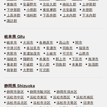
東御市
安曇野市
北佐久郡
南佐久郡
上伊那郡
下伊那郡
小県郡
東筑摩郡
北安曇郡
木曽郡
上高井郡
埴科郡
下高井郡
上水内郡
下水内郡
諏訪郡
岐阜県 Gifu
岐阜市
大垣市
各務原市
高山市
関市
中津川市
多治見市
美濃市
羽島市
瑞浪市
恵那市
美濃加茂市
土岐市
可児市
山県市
瑞穂市
飛騨市
本巣市
郡上市
下呂市
海津市
養老郡
不破郡
安八郡
羽島郡
本巣郡
加茂郡
揖斐郡
大野郡
可児郡
静岡県 Shizuoka
静岡市葵区
静岡市駿河区
静岡市清水区
浜松市中区
浜松市東区
浜松市西区
浜松市南区
浜松市浜北区
浜松市北区
浜松市天竜区
沼津市