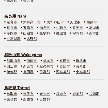
奈良県 Nara
奈良市
大和高田市
大和郡山市
天理市
橿原市
桜井市
五條市
御所市
生駒市
香芝市
葛城市
宇陀市
山辺郡
生駒郡
磯城郡
宇陀郡
高市郡
北葛城郡
吉野郡
和歌山県 Wakayama
和歌山市
海南市
橋本市
有田市
御坊市
田辺市
新宮市
紀の川市
岩出市
海草郡
伊都郡
有田郡
日高郡
西牟婁郡
東牟婁郡
鳥取県 Tottori
鳥取市
米子市
倉吉市
境港市
岩美郡
八頭郡
東伯郡
西伯郡
日野郡