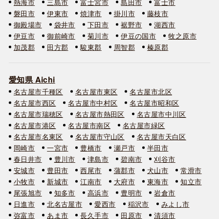
熱海市
三島市
富士宮市
島田市
富士市
磐田市
伊東市
焼津市
掛川市
藤枝市
御殿場市
袋井市
下田市
裾野市
湖西市
伊豆市
御前崎市
菊川市
伊豆の国市
牧之原市
加茂郡
田方郡
駿東郡
周智郡
榛原郡
愛知県 Aichi
名古屋市千種区
名古屋市東区
名古屋市北区
名古屋市西区
名古屋市中村区
名古屋市昭和区
名古屋市瑞穂区
名古屋市熱田区
名古屋市中川区
名古屋市港区
名古屋市南区
名古屋市緑区
名古屋市名東区
名古屋市守山区
名古屋市天白区
岡崎市
一宮市
豊橋市
瀬戸市
半田市
春日井市
豊川市
津島市
碧南市
刈谷市
安城市
豊田市
西尾市
蒲郡市
犬山市
常滑市
小牧市
新城市
江南市
大府市
東海市
知立市
尾張旭市
知多市
高浜市
豊明市
岩倉市
日進市
北名古屋市
愛西市
稲沢市
みよし市
弥富市
あま市
長久手市
田原市
清須市