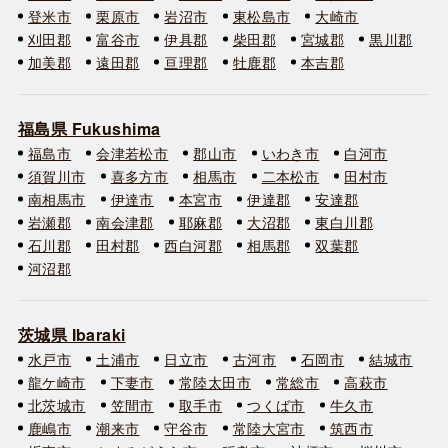
登米市
栗原市
岩沼市
東松島市
大崎市
刈田郡
富谷市
伊具郡
柴田郡
宮城郡
黒川郡
加美郡
遠田郡
亘理郡
牡鹿郡
本吉郡
福島県 Fukushima
福島市
会津若松市
郡山市
いわき市
白河市
須賀川市
喜多方市
相馬市
二本松市
田村市
南相馬市
伊達市
本宮市
伊達郡
安達郡
岩瀬郡
南会津郡
耶麻郡
大沼郡
東白川郡
石川郡
田村郡
西白河郡
相馬郡
双葉郡
河沼郡
茨城県 Ibaraki
水戸市
土浦市
日立市
古河市
石岡市
結城市
龍ケ崎市
下妻市
常陸太田市
常総市
高萩市
北茨城市
笠間市
取手市
つくば市
牛久市
鹿嶋市
潮来市
守谷市
常陸大宮市
筑西市