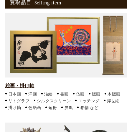
買取品目
Selling item
絵画・掛け軸
日本画
洋画
油絵
書画
仏画
版画
木版画
リトグラフ
シルクスクリーン
エッチング
浮世絵
掛け軸
色紙画
短冊
屏風
巻物