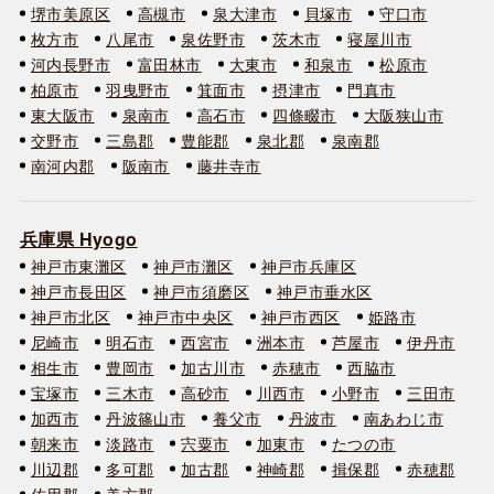
堺市美原区
高槻市
泉大津市
貝塚市
守口市
枚方市
八尾市
泉佐野市
茨木市
寝屋川市
河内長野市
富田林市
大東市
和泉市
松原市
柏原市
羽曳野市
箕面市
摂津市
門真市
東大阪市
泉南市
高石市
四條畷市
大阪狭山市
交野市
三島郡
豊能郡
泉北郡
泉南郡
南河内郡
阪南市
藤井寺市
兵庫県 Hyogo
神戸市東灘区
神戸市灘区
神戸市兵庫区
神戸市長田区
神戸市須磨区
神戸市垂水区
神戸市北区
神戸市中央区
神戸市西区
姫路市
尼崎市
明石市
西宮市
洲本市
芦屋市
伊丹市
相生市
豊岡市
加古川市
赤穂市
西脇市
宝塚市
三木市
高砂市
川西市
小野市
三田市
加西市
丹波篠山市
養父市
丹波市
南あわじ市
朝来市
淡路市
宍粟市
加東市
たつの市
川辺郡
多可郡
加古郡
神崎郡
揖保郡
赤穂郡
佐用郡
美方郡