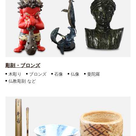
彫刻・ブロンズ
木彫り
ブロンズ
石像
仏像
曼陀羅
仏教彫刻