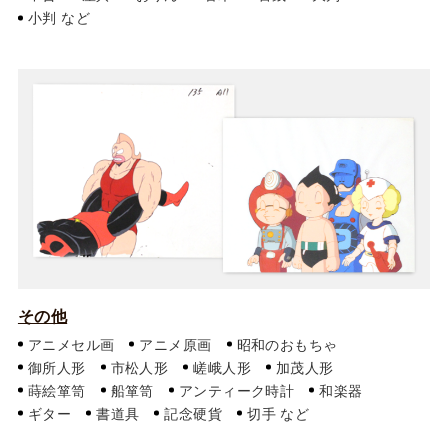
小判
その他
アニメセル画
アニメ原画
昭和のおもちゃ
御所人形
市松人形
嵯峨人形
加茂人形
蒔絵箪笥
船箪笥
アンティーク時計
和楽器
ギター
書道具
記念硬貨
切手