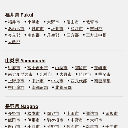
福井県 Fukui
福井市
小浜市
大野市
勝山市
敦賀市
あわら市
越前市
坂井市
鯖江市
吉田郡
今立郡
南条郡
丹生郡
三方郡
三方上中郡
大飯郡
山梨県 Yamanashi
甲府市
富士吉田市
山梨市
都留市
韮崎市
南アルプス市
北杜市
大月市
笛吹市
甲斐市
上野原市
甲州市
中央市
西八代郡
南巨摩郡
中巨摩郡
南都留郡
北都留郡
長野県 Nagano
長野市
松本市
岡谷市
上田市
諏訪市
須坂市
飯田市
伊那市
駒ケ根市
中野市
大町市
飯山市
小諸市
茅野市
佐久市
塩尻市
千曲市