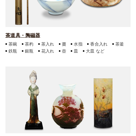
茶道具・陶磁器
茶碗
茶杓
茶入れ
棗
水指
香合入れ
茶釜
鉄瓶
銀瓶
花入れ
壺
皿
大皿