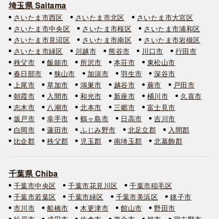
埼玉県 Saitama
さいたま市西区
さいたま市北区
さいたま市大宮区
さいたま市中央区
さいたま市桜区
さいたま市浦和区
さいたま市見沼区
さいたま市南区
さいたま市岩槻区
さいたま市緑区
川越市
熊谷市
川口市
行田市
秩父市
飯能市
所沢市
本荘市
東松山市
春日部市
狭山市
加須市
羽生市
深谷市
上尾市
草加市
鴻巣市
越谷市
蕨市
戸田市
朝霞市
入間市
和光市
新座市
桶川市
久喜市
志木市
八潮市
北本市
三郷市
富士見市
坂戸市
幸手市
鶴ヶ島市
日高市
吉川市
白岡市
蓮田市
ふじみ野市
北足立郡
入間郡
比企郡
秩父郡
児玉郡
南埼玉郡
北葛飾郡
千葉県 Chiba
千葉市中央区
千葉市花見川区
千葉市稲毛区
千葉市若葉区
千葉市緑区
千葉市美浜区
銚子市
市川市
船橋市
木更津市
館山市
野田市
松戸市
成田市
佐倉市
東金市
旭市
習志野市