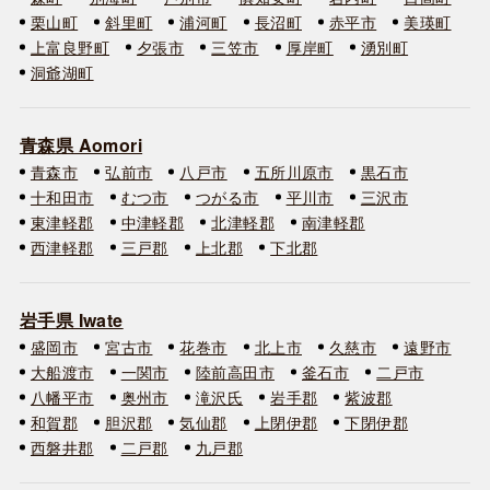
栗山町
斜里町
浦河町
長沼町
赤平市
美瑛町
上富良野町
夕張市
三笠市
厚岸町
湧別町
洞爺湖町
青森県 Aomori
青森市
弘前市
八戸市
五所川原市
黒石市
十和田市
むつ市
つがる市
平川市
三沢市
東津軽郡
中津軽郡
北津軽郡
南津軽郡
西津軽郡
三戸郡
上北郡
下北郡
岩手県 Iwate
盛岡市
宮古市
花巻市
北上市
久慈市
遠野市
大船渡市
一関市
陸前高田市
釜石市
二戸市
八幡平市
奥州市
滝沢氏
岩手郡
紫波郡
和賀郡
胆沢郡
気仙郡
上閉伊郡
下閉伊郡
西磐井郡
二戸郡
九戸郡