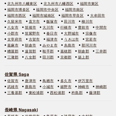
北九州市八幡東区
北九州市八幡西区
福岡市東区
福岡市博多区
福岡市中央区
福岡市南区
福岡市西区
福岡市城南区
福岡市早良区
大牟田市
久留米市
直方市
飯塚市
田川市
柳川市
八女市
筑後市
大川市
行橋市
豊前市
中間市
小郡市
筑紫野市
春日市
大野城市
宗像市
太宰府市
古賀市
福津市
うきは市
宮若市
嘉麻市
朝倉市
みやま市
糸島市
那珂川市
糟屋郡
遠賀郡
鞍手郡
嘉穂郡
朝倉郡
三井郡
三潴郡
八女郡
田川郡
京都郡
築上郡
佐賀県 Saga
佐賀市
唐津市
鳥栖市
多久市
伊万里市
武雄市
鹿島市
小城市
嬉野市
神崎市
神崎郡
三養基郡
東松浦郡
西松浦郡
杵島郡
藤津郡
長崎県 Nagasaki
長崎市
佐世保市
島原市
諫早市
大村市