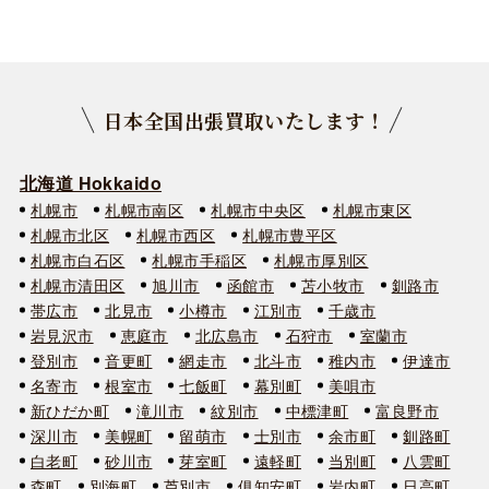
日本全国出張買取いたします！
北海道 Hokkaido
札幌市
札幌市南区
札幌市中央区
札幌市東区
札幌市北区
札幌市西区
札幌市豊平区
札幌市白石区
札幌市手稲区
札幌市厚別区
札幌市清田区
旭川市
函館市
苫小牧市
釧路市
帯広市
北見市
小樽市
江別市
千歳市
岩見沢市
恵庭市
北広島市
石狩市
室蘭市
登別市
音更町
網走市
北斗市
稚内市
伊達市
名寄市
根室市
七飯町
幕別町
美唄市
新ひだか町
滝川市
紋別市
中標津町
富良野市
深川市
美幌町
留萌市
士別市
余市町
釧路町
白老町
砂川市
芽室町
遠軽町
当別町
八雲町
森町
別海町
芦別市
俱知安町
岩内町
日高町