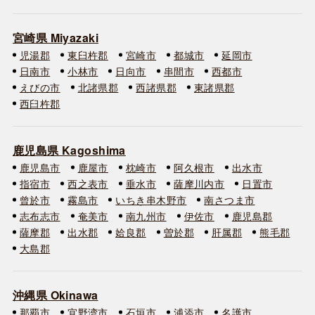
宮崎県 Miyazaki
児湯郡
東臼杵郡
宮崎市
都城市
延岡市
日南市
小林市
日向市
串間市
西都市
えびの市
北諸県郡
西諸県郡
東諸県郡
西臼杵郡
鹿児島県 Kagoshima
鹿児島市
鹿屋市
枕崎市
阿久根市
出水市
指宿市
西之表市
垂水市
薩摩川内市
日置市
曾於市
霧島市
いちき串木野市
南さつま市
志布志市
奄美市
南九州市
伊佐市
鹿児島郡
薩摩郡
出水郡
姶良郡
曽於郡
肝属郡
熊毛郡
大島郡
沖縄県 Okinawa
那覇市
宜野湾市
石垣市
浦添市
名護市