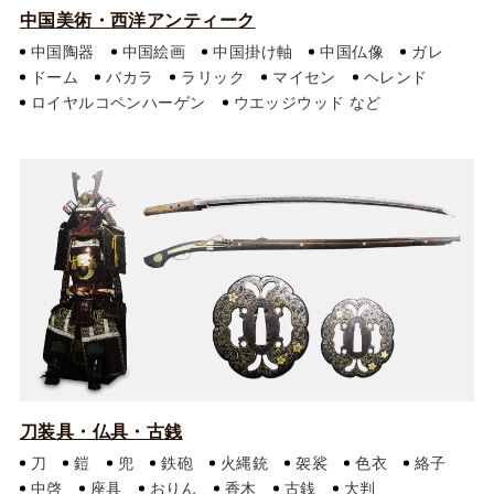
中国美術・西洋アンティーク
中国陶器
中国絵画
中国掛け軸
中国仏像
ガレ
ドーム
バカラ
ラリック
マイセン
ヘレンド
ロイヤルコペンハーゲン
ウエッジウッド
刀装具・仏具・古銭
刀
鎧
兜
鉄砲
火縄銃
袈裟
色衣
絡子
中啓
座具
おりん
香木
古銭
大判