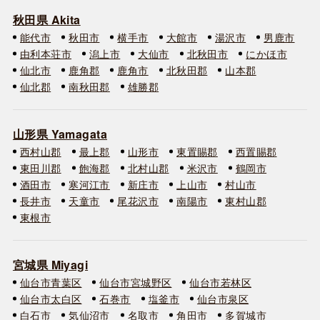
秋田県 Akita
能代市
秋田市
横手市
大館市
湯沢市
男鹿市
由利本荘市
潟上市
大仙市
北秋田市
にかほ市
仙北市
鹿角郡
鹿角市
北秋田郡
山本郡
仙北郡
南秋田郡
雄勝郡
山形県 Yamagata
西村山郡
最上郡
山形市
東置賜郡
西置賜郡
東田川郡
飽海郡
北村山郡
米沢市
鶴岡市
酒田市
寒河江市
新庄市
上山市
村山市
長井市
天童市
尾花沢市
南陽市
東村山郡
東根市
宮城県 Miyagi
仙台市青葉区
仙台市宮城野区
仙台市若林区
仙台市太白区
石巻市
塩釜市
仙台市泉区
白石市
気仙沼市
名取市
角田市
多賀城市