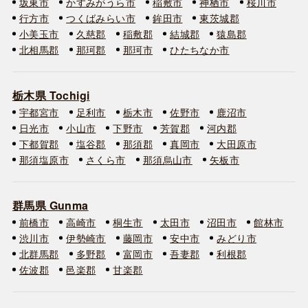
坂東市
かすみがうら市
稲敷市
神栖市
桜川市
行方市
つくばみらい市
鉾田市
東茨城郡
小美玉市
久慈郡
稲敷郡
結城郡
猿島郡
北相馬郡
那珂郡
那珂市
ひたちなか市
栃木県 Tochigi
宇都宮市
足利市
栃木市
佐野市
鹿沼市
日光市
小山市
下野市
芳賀郡
河内郡
下都賀郡
塩谷郡
那須郡
真岡市
大田原市
那須塩原市
さくら市
那須烏山市
矢板市
群馬県 Gunma
前橋市
高崎市
桐生市
太田市
沼田市
館林市
渋川市
伊勢崎市
藤岡市
安中市
みどり市
北群馬郡
多野郡
富岡市
吾妻郡
利根郡
佐波郡
邑楽郡
甘楽郡