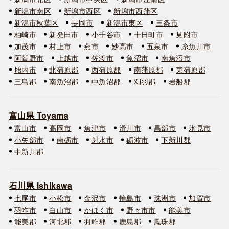
新潟市南区
新潟市西区
新潟市西蒲区
新潟市秋葉区
長岡市
新潟市東区
三条市
柏崎市
新発田市
小千谷市
十日町市
見附市
加茂市
村上市
燕市
妙高市
五泉市
糸魚川市
阿賀野市
上越市
佐渡市
魚沼市
南魚沼市
胎内市
北蒲原郡
西蒲原郡
南蒲原郡
東蒲原郡
三島郡
南魚沼郡
中魚沼郡
刈羽郡
岩船郡
富山県 Toyama
富山市
高岡市
魚津市
滑川市
黒部市
氷見市
小矢部市
南砺市
射水市
砺波市
下新川郡
中新川郡
石川県 Ishikawa
七尾市
小松市
金沢市
輪島市
珠洲市
加賀市
羽咋市
白山市
かほく市
野々市市
能美市
能美郡
河北郡
羽咋郡
鹿島郡
鳳珠郡