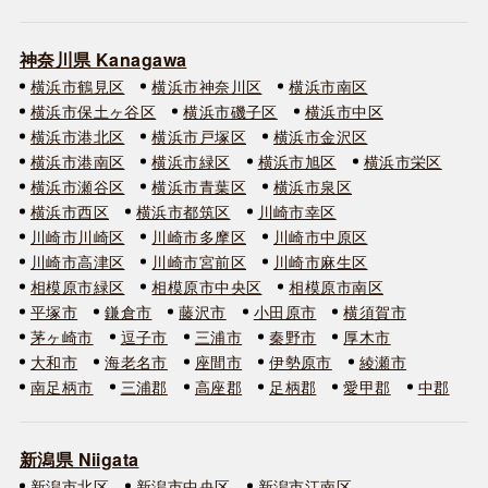
神奈川県 Kanagawa
横浜市鶴見区
横浜市神奈川区
横浜市南区
横浜市保土ヶ谷区
横浜市磯子区
横浜市中区
横浜市港北区
横浜市戸塚区
横浜市金沢区
横浜市港南区
横浜市緑区
横浜市旭区
横浜市栄区
横浜市瀬谷区
横浜市青葉区
横浜市泉区
横浜市西区
横浜市都筑区
川崎市幸区
川崎市川崎区
川崎市多摩区
川崎市中原区
川崎市高津区
川崎市宮前区
川崎市麻生区
相模原市緑区
相模原市中央区
相模原市南区
平塚市
鎌倉市
藤沢市
小田原市
横須賀市
茅ヶ崎市
逗子市
三浦市
秦野市
厚木市
大和市
海老名市
座間市
伊勢原市
綾瀬市
南足柄市
三浦郡
高座郡
足柄郡
愛甲郡
中郡
新潟県 Niigata
新潟市北区
新潟市中央区
新潟市江南区