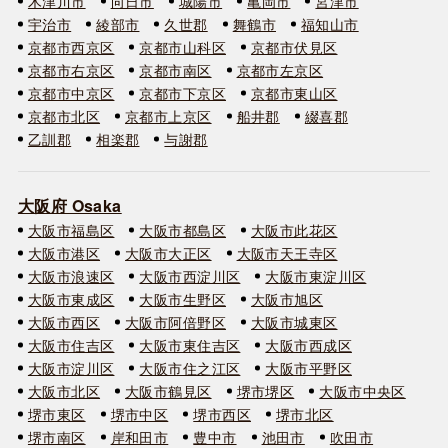
木津川市
向日市
城陽市
亀岡市
宮津市
宇治市
綾部市
久世郡
舞鶴市
福知山市
京都市西京区
京都市山科区
京都市伏見区
京都市右京区
京都市南区
京都市左京区
京都市中京区
京都市下京区
京都市東山区
京都市北区
京都市上京区
船井郡
綴喜郡
乙訓郡
相楽郡
与謝郡
大阪府 Osaka
大阪市福島区
大阪市都島区
大阪市此花区
大阪市港区
大阪市大正区
大阪市天王寺区
大阪市浪速区
大阪市西淀川区
大阪市東淀川区
大阪市東成区
大阪市生野区
大阪市旭区
大阪市西区
大阪市阿倍野区
大阪市城東区
大阪市住吉区
大阪市東住吉区
大阪市西成区
大阪市淀川区
大阪市住之江区
大阪市平野区
大阪市北区
大阪市鶴見区
堺市堺区
大阪市中央区
堺市東区
堺市中区
堺市西区
堺市北区
堺市南区
岸和田市
豊中市
池田市
吹田市