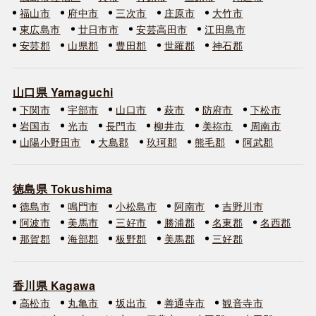
福山市
府中市
三次市
庄原市
大竹市
東広島市
廿日市市
安芸高田市
江田島市
安芸郡
山県郡
豊田郡
世羅郡
神石郡
山口県 Yamaguchi
下関市
宇部市
山口市
萩市
防府市
下松市
岩国市
光市
長門市
柳井市
美祢市
周南市
山陽小野田市
大島郡
玖珂郡
熊毛郡
阿武郡
徳島県 Tokushima
徳島市
鳴門市
小松島市
阿南市
吉野川市
阿波市
美馬市
三好市
勝浦郡
名東郡
名西郡
那賀郡
海部郡
板野郡
美馬郡
三好郡
香川県 Kagawa
高松市
丸亀市
坂出市
善通寺市
観音寺市