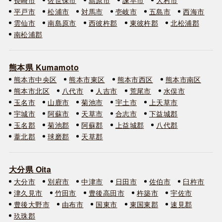
平戸市
松浦市
対馬市
壱岐市
五島市
西海市
雲仙市
南島原市
西彼杵郡
東彼杵郡
北松浦郡
南松浦郡
熊本県 Kumamoto
熊本市中央区
熊本市東区
熊本市西区
熊本市南区
熊本市北区
八代市
人吉市
荒尾市
水俣市
玉名市
山鹿市
菊池市
宇土市
上天草市
宇城市
阿蘇市
天草市
合志市
下益城郡
玉名郡
菊池郡
阿蘇郡
上益城郡
八代郡
葦北郡
球磨郡
天草郡
大分県 Oita
大分市
別府市
中津市
日田市
佐伯市
臼杵市
津久見市
竹田市
豊後高田市
杵築市
宇佐市
豊後大野市
由布市
国東市
東国東郡
速見郡
玖珠郡