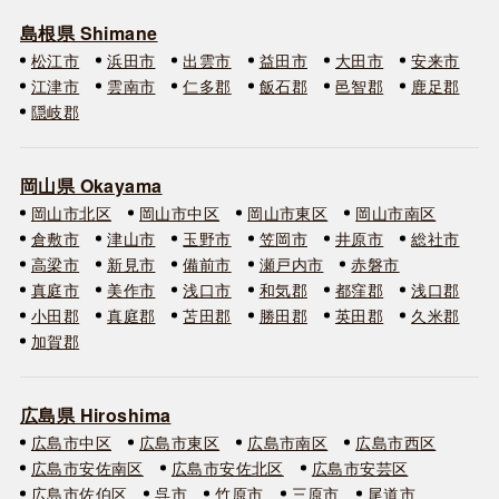
島根県 Shimane
松江市
浜田市
出雲市
益田市
大田市
安来市
江津市
雲南市
仁多郡
飯石郡
邑智郡
鹿足郡
隠岐郡
岡山県 Okayama
岡山市北区
岡山市中区
岡山市東区
岡山市南区
倉敷市
津山市
玉野市
笠岡市
井原市
総社市
高梁市
新見市
備前市
瀬戸内市
赤磐市
真庭市
美作市
浅口市
和気郡
都窪郡
浅口郡
小田郡
真庭郡
苫田郡
勝田郡
英田郡
久米郡
加賀郡
広島県 Hiroshima
広島市中区
広島市東区
広島市南区
広島市西区
広島市安佐南区
広島市安佐北区
広島市安芸区
広島市佐伯区
呉市
竹原市
三原市
尾道市