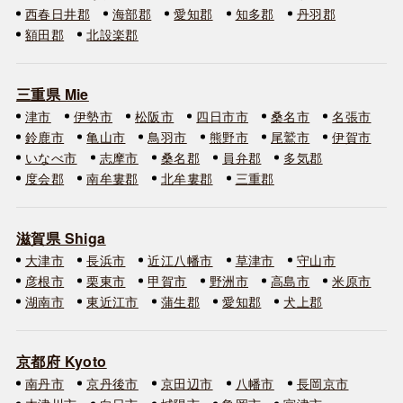
西春日井郡
海部郡
愛知郡
知多郡
丹羽郡
額田郡
北設楽郡
三重県 Mie
津市
伊勢市
松阪市
四日市市
桑名市
名張市
鈴鹿市
亀山市
鳥羽市
熊野市
尾鷲市
伊賀市
いなべ市
志摩市
桑名郡
員弁郡
多気郡
度会郡
南牟婁郡
北牟婁郡
三重郡
滋賀県 Shiga
大津市
長浜市
近江八幡市
草津市
守山市
彦根市
栗東市
甲賀市
野洲市
高島市
米原市
湖南市
東近江市
蒲生郡
愛知郡
犬上郡
京都府 Kyoto
南丹市
京丹後市
京田辺市
八幡市
長岡京市