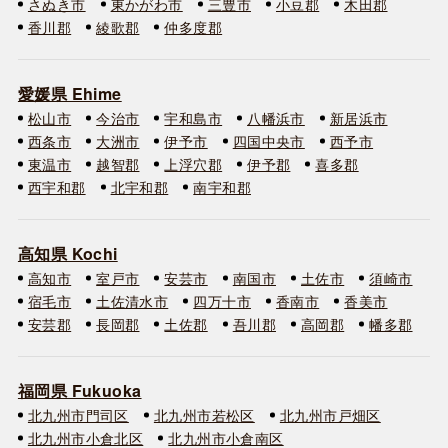
さぬき市
東かがわ市
三豊市
小豆郡
木田郡
香川郡
綾歌郡
仲多度郡
愛媛県 Ehime
松山市
今治市
宇和島市
八幡浜市
新居浜市
西条市
大洲市
伊予市
四国中央市
西予市
東温市
越智郡
上浮穴郡
伊予郡
喜多郡
西宇和郡
北宇和郡
南宇和郡
高知県 Kochi
高知市
室戸市
安芸市
南国市
土佐市
須崎市
宿毛市
土佐清水市
四万十市
香南市
香美市
安芸郡
長岡郡
土佐郡
吾川郡
高岡郡
幡多郡
福岡県 Fukuoka
北九州市門司区
北九州市若松区
北九州市戸畑区
北九州市小倉北区
北九州市小倉南区