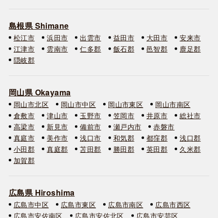
島根県 Shimane
松江市
浜田市
出雲市
益田市
大田市
安来市
江津市
雲南市
仁多郡
飯石郡
邑智郡
鹿足郡
隠岐郡
岡山県 Okayama
岡山市北区
岡山市中区
岡山市東区
岡山市南区
倉敷市
津山市
玉野市
笠岡市
井原市
総社市
高梁市
新見市
備前市
瀬戸内市
赤磐市
真庭市
美作市
浅口市
和気郡
都窪郡
浅口郡
小田郡
真庭郡
苫田郡
勝田郡
英田郡
久米郡
加賀郡
広島県 Hiroshima
広島市中区
広島市東区
広島市南区
広島市西区
広島市安佐南区
広島市安佐北区
広島市安芸区