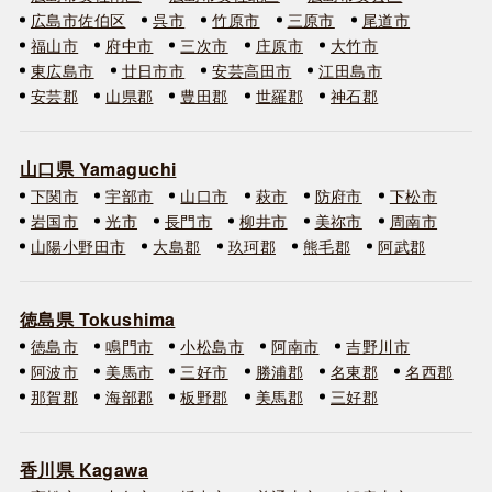
広島市佐伯区
呉市
竹原市
三原市
尾道市
福山市
府中市
三次市
庄原市
大竹市
東広島市
廿日市市
安芸高田市
江田島市
安芸郡
山県郡
豊田郡
世羅郡
神石郡
山口県 Yamaguchi
下関市
宇部市
山口市
萩市
防府市
下松市
岩国市
光市
長門市
柳井市
美祢市
周南市
山陽小野田市
大島郡
玖珂郡
熊毛郡
阿武郡
徳島県 Tokushima
徳島市
鳴門市
小松島市
阿南市
吉野川市
阿波市
美馬市
三好市
勝浦郡
名東郡
名西郡
那賀郡
海部郡
板野郡
美馬郡
三好郡
香川県 Kagawa