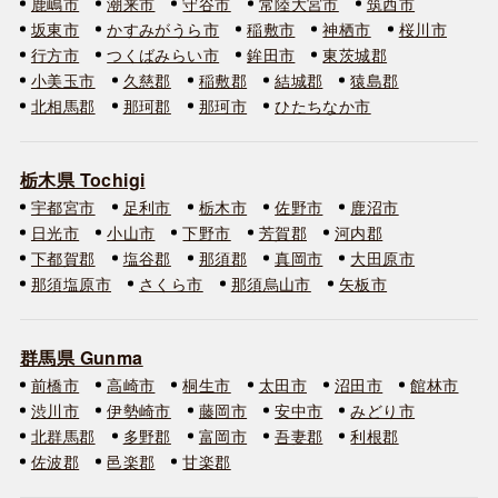
鹿嶋市
潮来市
守谷市
常陸大宮市
筑西市
坂東市
かすみがうら市
稲敷市
神栖市
桜川市
行方市
つくばみらい市
鉾田市
東茨城郡
小美玉市
久慈郡
稲敷郡
結城郡
猿島郡
北相馬郡
那珂郡
那珂市
ひたちなか市
栃木県 Tochigi
宇都宮市
足利市
栃木市
佐野市
鹿沼市
日光市
小山市
下野市
芳賀郡
河内郡
下都賀郡
塩谷郡
那須郡
真岡市
大田原市
那須塩原市
さくら市
那須烏山市
矢板市
群馬県 Gunma
前橋市
高崎市
桐生市
太田市
沼田市
館林市
渋川市
伊勢崎市
藤岡市
安中市
みどり市
北群馬郡
多野郡
富岡市
吾妻郡
利根郡
佐波郡
邑楽郡
甘楽郡