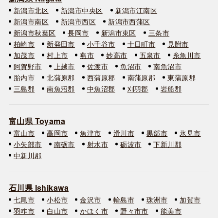
新潟市北区
新潟市中央区
新潟市江南区
新潟市南区
新潟市西区
新潟市西蒲区
新潟市秋葉区
長岡市
新潟市東区
三条市
柏崎市
新発田市
小千谷市
十日町市
見附市
加茂市
村上市
燕市
妙高市
五泉市
糸魚川市
阿賀野市
上越市
佐渡市
魚沼市
南魚沼市
胎内市
北蒲原郡
西蒲原郡
南蒲原郡
東蒲原郡
三島郡
南魚沼郡
中魚沼郡
刈羽郡
岩船郡
富山県 Toyama
富山市
高岡市
魚津市
滑川市
黒部市
氷見市
小矢部市
南砺市
射水市
砺波市
下新川郡
中新川郡
石川県 Ishikawa
七尾市
小松市
金沢市
輪島市
珠洲市
加賀市
羽咋市
白山市
かほく市
野々市市
能美市