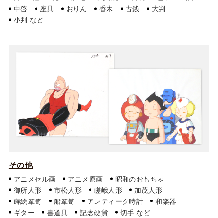
中啓
座具
おりん
香木
古銭
大判
小判
その他
アニメセル画
アニメ原画
昭和のおもちゃ
御所人形
市松人形
嵯峨人形
加茂人形
蒔絵箪笥
船箪笥
アンティーク時計
和楽器
ギター
書道具
記念硬貨
切手