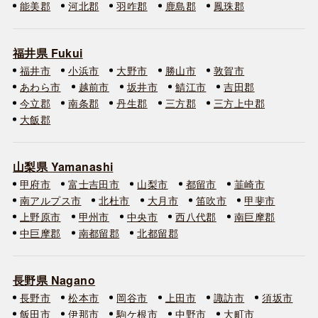
能美郡
河北郡
羽咋郡
鹿島郡
鳳珠郡
福井県 Fukui
福井市
小浜市
大野市
勝山市
敦賀市
あわら市
越前市
坂井市
鯖江市
吉田郡
今立郡
南条郡
丹生郡
三方郡
三方上中郡
大飯郡
山梨県 Yamanashi
甲府市
富士吉田市
山梨市
都留市
韮崎市
南アルプス市
北杜市
大月市
笛吹市
甲斐市
上野原市
甲州市
中央市
西八代郡
南巨摩郡
中巨摩郡
南都留郡
北都留郡
長野県 Nagano
長野市
松本市
岡谷市
上田市
諏訪市
須坂市
飯田市
伊那市
駒ケ根市
中野市
大町市