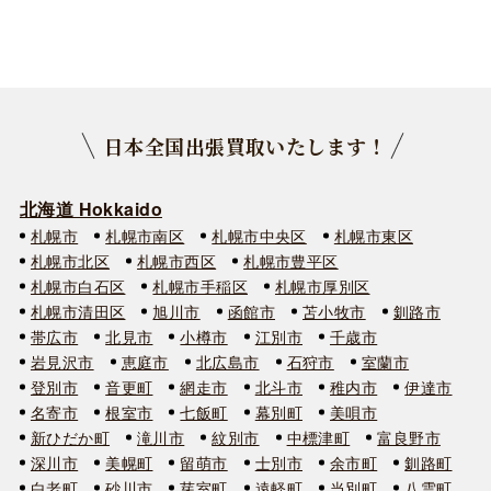
日本全国出張買取いたします！
北海道 Hokkaido
札幌市
札幌市南区
札幌市中央区
札幌市東区
札幌市北区
札幌市西区
札幌市豊平区
札幌市白石区
札幌市手稲区
札幌市厚別区
札幌市清田区
旭川市
函館市
苫小牧市
釧路市
帯広市
北見市
小樽市
江別市
千歳市
岩見沢市
恵庭市
北広島市
石狩市
室蘭市
登別市
音更町
網走市
北斗市
稚内市
伊達市
名寄市
根室市
七飯町
幕別町
美唄市
新ひだか町
滝川市
紋別市
中標津町
富良野市
深川市
美幌町
留萌市
士別市
余市町
釧路町
白老町
砂川市
芽室町
遠軽町
当別町
八雲町