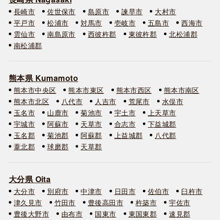
長崎市
佐世保市
島原市
諫早市
大村市
平戸市
松浦市
対馬市
壱岐市
五島市
西海市
雲仙市
南島原市
西彼杵郡
東彼杵郡
北松浦郡
南松浦郡
熊本県 Kumamoto
熊本市中央区
熊本市東区
熊本市西区
熊本市南区
熊本市北区
八代市
人吉市
荒尾市
水俣市
玉名市
山鹿市
菊池市
宇土市
上天草市
宇城市
阿蘇市
天草市
合志市
下益城郡
玉名郡
菊池郡
阿蘇郡
上益城郡
八代郡
葦北郡
球磨郡
天草郡
大分県 Oita
大分市
別府市
中津市
日田市
佐伯市
臼杵市
津久見市
竹田市
豊後高田市
杵築市
宇佐市
豊後大野市
由布市
国東市
東国東郡
速見郡