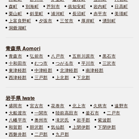
森町
別海町
芦別市
俱知安町
岩内町
日高町
栗山町
斜里町
浦河町
長沼町
赤平市
美瑛町
上富良野町
夕張市
三笠市
厚岸町
湧別町
洞爺湖町
青森県 Aomori
青森市
弘前市
八戸市
五所川原市
黒石市
十和田市
むつ市
つがる市
平川市
三沢市
東津軽郡
中津軽郡
北津軽郡
南津軽郡
西津軽郡
三戸郡
上北郡
下北郡
岩手県 Iwate
盛岡市
宮古市
花巻市
北上市
久慈市
遠野市
大船渡市
一関市
陸前高田市
釜石市
二戸市
八幡平市
奥州市
滝沢氏
岩手郡
紫波郡
和賀郡
胆沢郡
気仙郡
上閉伊郡
下閉伊郡
西磐井郡
二戸郡
九戸郡