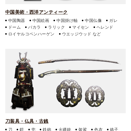
中国美術・西洋アンティーク
中国陶器
中国絵画
中国掛け軸
中国仏像
ガレ
ドーム
バカラ
ラリック
マイセン
ヘレンド
ロイヤルコペンハーゲン
ウエッジウッド
刀装具・仏具・古銭
刀
鎧
兜
鉄砲
火縄銃
袈裟
色衣
絡子