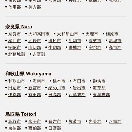
佐用郡
美方郡
奈良県 Nara
奈良市
大和高田市
大和郡山市
天理市
橿原市
桜井市
五條市
御所市
生駒市
香芝市
葛城市
宇陀市
山辺郡
生駒郡
磯城郡
宇陀郡
高市郡
北葛城郡
吉野郡
和歌山県 Wakayama
和歌山市
海南市
橋本市
有田市
御坊市
田辺市
新宮市
紀の川市
岩出市
海草郡
伊都郡
有田郡
日高郡
西牟婁郡
東牟婁郡
鳥取県 Tottori
鳥取市
米子市
倉吉市
境港市
岩美郡
八頭郡
東伯郡
西伯郡
日野郡