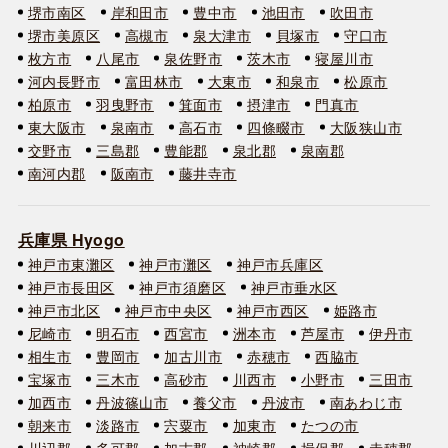
堺市南区
岸和田市
豊中市
池田市
吹田市
堺市美原区
高槻市
泉大津市
貝塚市
守口市
枚方市
八尾市
泉佐野市
茨木市
寝屋川市
河内長野市
富田林市
大東市
和泉市
松原市
柏原市
羽曳野市
箕面市
摂津市
門真市
東大阪市
泉南市
高石市
四條畷市
大阪狭山市
交野市
三島郡
豊能郡
泉北郡
泉南郡
南河内郡
阪南市
藤井寺市
兵庫県 Hyogo
神戸市東灘区
神戸市灘区
神戸市兵庫区
神戸市長田区
神戸市須磨区
神戸市垂水区
神戸市北区
神戸市中央区
神戸市西区
姫路市
尼崎市
明石市
西宮市
洲本市
芦屋市
伊丹市
相生市
豊岡市
加古川市
赤穂市
西脇市
宝塚市
三木市
高砂市
川西市
小野市
三田市
加西市
丹波篠山市
養父市
丹波市
南あわじ市
朝来市
淡路市
宍粟市
加東市
たつの市
川辺郡
多可郡
加古郡
神崎郡
揖保郡
赤穂郡