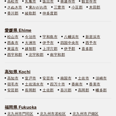
高松市
丸亀市
坂出市
善通寺市
観音寺市
さぬき市
東かがわ市
三豊市
小豆郡
木田郡
香川郡
綾歌郡
仲多度郡
愛媛県 Ehime
松山市
今治市
宇和島市
八幡浜市
新居浜市
西条市
大洲市
伊予市
四国中央市
西予市
東温市
越智郡
上浮穴郡
伊予郡
喜多郡
西宇和郡
北宇和郡
南宇和郡
高知県 Kochi
高知市
室戸市
安芸市
南国市
土佐市
須崎市
宿毛市
土佐清水市
四万十市
香南市
香美市
安芸郡
長岡郡
土佐郡
吾川郡
高岡郡
幡多郡
福岡県 Fukuoka
北九州市門司区
北九州市若松区
北九州市戸畑区