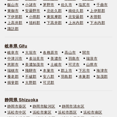
飯山市
小諸市
茅野市
佐久市
塩尻市
千曲市
東御市
安曇野市
北佐久郡
南佐久郡
上伊那郡
下伊那郡
小県郡
東筑摩郡
北安曇郡
木曽郡
上高井郡
埴科郡
下高井郡
上水内郡
下水内郡
諏訪郡
岐阜県 Gifu
岐阜市
大垣市
各務原市
高山市
関市
中津川市
多治見市
美濃市
羽島市
瑞浪市
恵那市
美濃加茂市
土岐市
可児市
山県市
瑞穂市
飛騨市
本巣市
郡上市
下呂市
海津市
養老郡
不破郡
安八郡
羽島郡
本巣郡
加茂郡
揖斐郡
大野郡
可児郡
静岡県 Shizuoka
静岡市葵区
静岡市駿河区
静岡市清水区
浜松市中区
浜松市東区
浜松市西区
浜松市南区