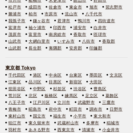
松戸市
成田市
佐倉市
東金市
旭市
習志野市
勝浦市
柏市
市原市
流山市
八千代市
我孫子市
鎌ヶ谷市
君津市
鴨川市
四街道市
富津市
袖ケ浦市
印西市
浦安市
白井市
茂原市
富里市
南房総市
香取市
匝瑳市
山武市
大網白里市
いすみ市
八街市
香取郡
山武郡
長生郡
夷隅郡
安房郡
印旛郡
東京都 Tokyo
千代田区
港区
中央区
台東区
墨田区
文京区
江東区
品川区
目黒区
新宿区
大田区
世田谷区
中野区
杉並区
渋谷区
豊島区
荒川区
北区
板橋区
練馬区
足立区
葛飾区
八王子市
江戸川区
立川市
武蔵野市
三鷹市
青梅市
昭島市
府中市
町田市
調布市
日野市
東村山市
国立市
福生市
小平市
東大和市
狛江市
東久留米市
武蔵村山市
多摩市
稲城市
羽村市
あきる野市
西東京市
清瀬市
小金井市