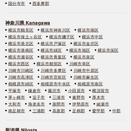
国分寺市
西多摩郡
神奈川県 Kanagawa
横浜市鶴見区
横浜市神奈川区
横浜市南区
横浜市保土ヶ谷区
横浜市磯子区
横浜市中区
横浜市港北区
横浜市戸塚区
横浜市金沢区
横浜市港南区
横浜市緑区
横浜市旭区
横浜市栄区
横浜市瀬谷区
横浜市青葉区
横浜市泉区
横浜市西区
横浜市都筑区
川崎市幸区
川崎市川崎区
川崎市多摩区
川崎市中原区
川崎市高津区
川崎市宮前区
川崎市麻生区
相模原市緑区
相模原市中央区
相模原市南区
平塚市
鎌倉市
藤沢市
小田原市
横須賀市
茅ヶ崎市
逗子市
三浦市
秦野市
厚木市
大和市
海老名市
座間市
伊勢原市
綾瀬市
南足柄市
三浦郡
高座郡
足柄郡
愛甲郡
中郡
新潟県 Niigata