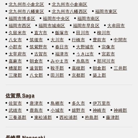
北九州市小倉北区
北九州市小倉南区
北九州市八幡東区
北九州市八幡西区
福岡市東区
福岡市博多区
福岡市中央区
福岡市南区
福岡市西区
福岡市城南区
福岡市早良区
大牟田市
久留米市
直方市
飯塚市
田川市
柳川市
八女市
筑後市
大川市
行橋市
豊前市
中間市
小郡市
筑紫野市
春日市
大野城市
宗像市
太宰府市
古賀市
福津市
うきは市
宮若市
嘉麻市
朝倉市
みやま市
糸島市
那珂川市
糟屋郡
遠賀郡
鞍手郡
嘉穂郡
朝倉郡
三井郡
三潴郡
八女郡
田川郡
京都郡
築上郡
佐賀県 Saga
佐賀市
唐津市
鳥栖市
多久市
伊万里市
武雄市
鹿島市
小城市
嬉野市
神崎市
神崎郡
三養基郡
東松浦郡
西松浦郡
杵島郡
藤津郡
長崎県 Nagasaki