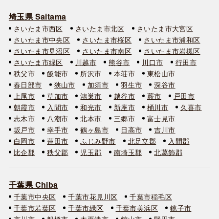
埼玉県 Saitama
さいたま市西区
さいたま市北区
さいたま市大宮区
さいたま市中央区
さいたま市桜区
さいたま市浦和区
さいたま市見沼区
さいたま市南区
さいたま市岩槻区
さいたま市緑区
川越市
熊谷市
川口市
行田市
秩父市
飯能市
所沢市
本荘市
東松山市
春日部市
狭山市
加須市
羽生市
深谷市
上尾市
草加市
鴻巣市
越谷市
蕨市
戸田市
朝霞市
入間市
和光市
新座市
桶川市
久喜市
志木市
八潮市
北本市
三郷市
富士見市
坂戸市
幸手市
鶴ヶ島市
日高市
吉川市
白岡市
蓮田市
ふじみ野市
北足立郡
入間郡
比企郡
秩父郡
児玉郡
南埼玉郡
北葛飾郡
千葉県 Chiba
千葉市中央区
千葉市花見川区
千葉市稲毛区
千葉市若葉区
千葉市緑区
千葉市美浜区
銚子市
市川市
船橋市
木更津市
館山市
野田市