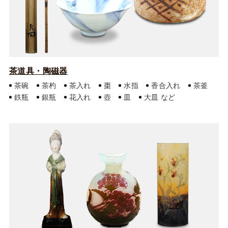
茶道具・陶磁器
茶碗
茶杓
茶入れ
棗
水指
香合入れ
茶釜
鉄瓶
銀瓶
花入れ
壺
皿
大皿