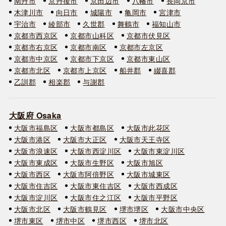
南丹市
京丹後市
京田辺市
八幡市
長岡京市
木津川市
向日市
城陽市
亀岡市
宮津市
宇治市
綾部市
久世郡
舞鶴市
福知山市
京都市西京区
京都市山科区
京都市伏見区
京都市右京区
京都市南区
京都市左京区
京都市中京区
京都市下京区
京都市東山区
京都市北区
京都市上京区
船井郡
綴喜郡
乙訓郡
相楽郡
与謝郡
大阪府 Osaka
大阪市福島区
大阪市都島区
大阪市此花区
大阪市港区
大阪市大正区
大阪市天王寺区
大阪市浪速区
大阪市西淀川区
大阪市東淀川区
大阪市東成区
大阪市生野区
大阪市旭区
大阪市西区
大阪市阿倍野区
大阪市城東区
大阪市住吉区
大阪市東住吉区
大阪市西成区
大阪市淀川区
大阪市住之江区
大阪市平野区
大阪市北区
大阪市鶴見区
堺市堺区
大阪市中央区
堺市東区
堺市中区
堺市西区
堺市北区