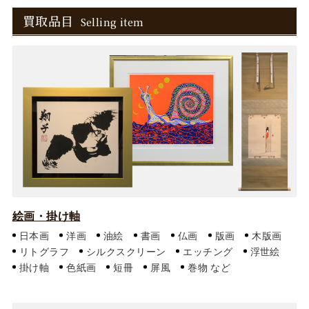
買取品目
Selling item
絵画・掛け軸
日本画
洋画
油絵
書画
仏画
版画
木版画
リトグラフ
シルクスクリーン
エッチング
浮世絵
掛け軸
色紙画
短冊
屏風
巻物