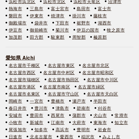
浜松市浜北区
浜松市北区
浜松市天竜区
沼津市
熱海市
三島市
富士宮市
島田市
富士市
磐田市
伊東市
焼津市
掛川市
藤枝市
御殿場市
袋井市
下田市
裾野市
湖西市
伊豆市
御前崎市
菊川市
伊豆の国市
牧之原市
加茂郡
田方郡
駿東郡
周智郡
榛原郡
愛知県 Aichi
名古屋市千種区
名古屋市東区
名古屋市北区
名古屋市西区
名古屋市中村区
名古屋市昭和区
名古屋市瑞穂区
名古屋市熱田区
名古屋市中川区
名古屋市港区
名古屋市南区
名古屋市緑区
名古屋市名東区
名古屋市守山区
名古屋市天白区
岡崎市
一宮市
豊橋市
瀬戸市
半田市
春日井市
豊川市
津島市
碧南市
刈谷市
安城市
豊田市
西尾市
蒲郡市
犬山市
常滑市
小牧市
新城市
江南市
大府市
東海市
知立市
尾張旭市
知多市
高浜市
豊明市
岩倉市
日進市
北名古屋市
愛西市
稲沢市
みよし市