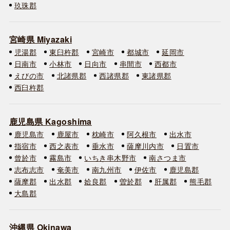
玖珠郡
宮崎県 Miyazaki
児湯郡
東臼杵郡
宮崎市
都城市
延岡市
日南市
小林市
日向市
串間市
西都市
えびの市
北諸県郡
西諸県郡
東諸県郡
西臼杵郡
鹿児島県 Kagoshima
鹿児島市
鹿屋市
枕崎市
阿久根市
出水市
指宿市
西之表市
垂水市
薩摩川内市
日置市
曾於市
霧島市
いちき串木野市
南さつま市
志布志市
奄美市
南九州市
伊佐市
鹿児島郡
薩摩郡
出水郡
姶良郡
曽於郡
肝属郡
熊毛郡
大島郡
沖縄県 Okinawa