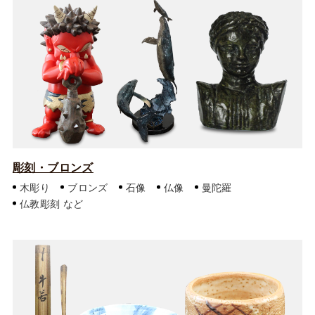
彫刻・ブロンズ
木彫り
ブロンズ
石像
仏像
曼陀羅
仏教彫刻