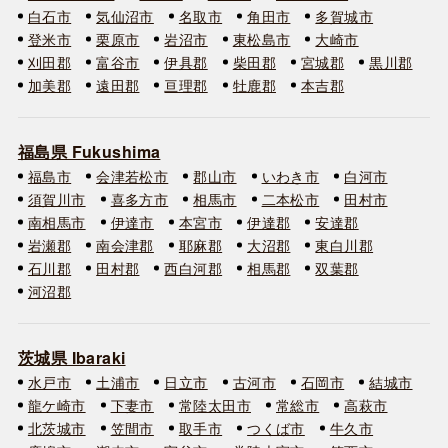
白石市
気仙沼市
名取市
角田市
多賀城市
登米市
栗原市
岩沼市
東松島市
大崎市
刈田郡
富谷市
伊具郡
柴田郡
宮城郡
黒川郡
加美郡
遠田郡
亘理郡
牡鹿郡
本吉郡
福島県 Fukushima
福島市
会津若松市
郡山市
いわき市
白河市
須賀川市
喜多方市
相馬市
二本松市
田村市
南相馬市
伊達市
本宮市
伊達郡
安達郡
岩瀬郡
南会津郡
耶麻郡
大沼郡
東白川郡
石川郡
田村郡
西白河郡
相馬郡
双葉郡
河沼郡
茨城県 Ibaraki
水戸市
土浦市
日立市
古河市
石岡市
結城市
龍ケ崎市
下妻市
常陸太田市
常総市
高萩市
北茨城市
笠間市
取手市
つくば市
牛久市