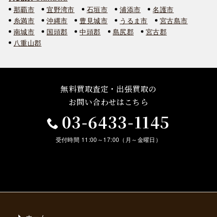
那覇市
宜野湾市
石垣市
浦添市
名護市
糸満市
沖縄市
豊見城市
うるま市
宮古島市
南城市
国頭郡
中頭郡
島尻郡
宮古郡
八重山郡
無料買取査定・出張買取の
お問い合わせはこちら
03-6433-1145
受付時間 11:00～17:00（月～金曜日）
ホーム