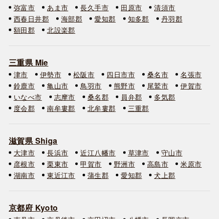
弥富市
あま市
長久手市
田原市
清須市
西春日井郡
海部郡
愛知郡
知多郡
丹羽郡
額田郡
北設楽郡
三重県 Mie
津市
伊勢市
松阪市
四日市市
桑名市
名張市
鈴鹿市
亀山市
鳥羽市
熊野市
尾鷲市
伊賀市
いなべ市
志摩市
桑名郡
員弁郡
多気郡
度会郡
南牟婁郡
北牟婁郡
三重郡
滋賀県 Shiga
大津市
長浜市
近江八幡市
草津市
守山市
彦根市
栗東市
甲賀市
野洲市
高島市
米原市
湖南市
東近江市
蒲生郡
愛知郡
犬上郡
京都府 Kyoto