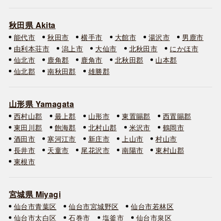
秋田県 Akita
能代市
秋田市
横手市
大館市
湯沢市
男鹿市
由利本荘市
潟上市
大仙市
北秋田市
にかほ市
仙北市
鹿角郡
鹿角市
北秋田郡
山本郡
仙北郡
南秋田郡
雄勝郡
山形県 Yamagata
西村山郡
最上郡
山形市
東置賜郡
西置賜郡
東田川郡
飽海郡
北村山郡
米沢市
鶴岡市
酒田市
寒河江市
新庄市
上山市
村山市
長井市
天童市
尾花沢市
南陽市
東村山郡
東根市
宮城県 Miyagi
仙台市青葉区
仙台市宮城野区
仙台市若林区
仙台市太白区
石巻市
塩釜市
仙台市泉区