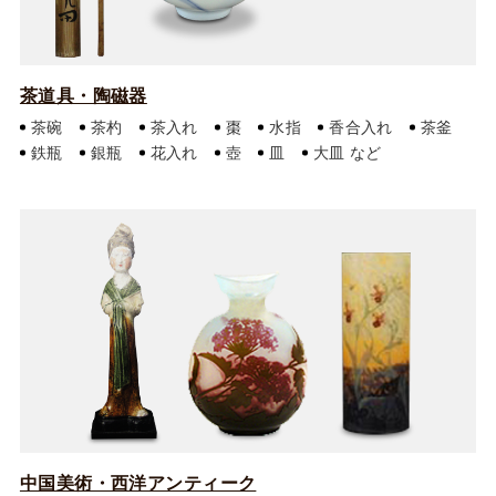
茶道具・陶磁器
茶碗
茶杓
茶入れ
棗
水指
香合入れ
茶釜
鉄瓶
銀瓶
花入れ
壺
皿
大皿
中国美術・西洋アンティーク