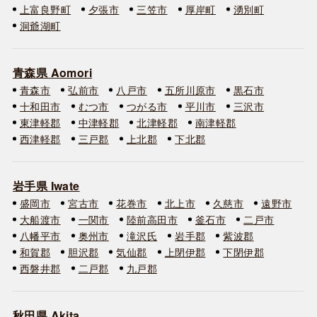
上富良野町
夕張市
三笠市
厚岸町
湧別町
洞爺湖町
青森県 Aomori
青森市
弘前市
八戸市
五所川原市
黒石市
十和田市
むつ市
つがる市
平川市
三沢市
東津軽郡
中津軽郡
北津軽郡
南津軽郡
西津軽郡
三戸郡
上北郡
下北郡
岩手県 Iwate
盛岡市
宮古市
花巻市
北上市
久慈市
遠野市
大船渡市
一関市
陸前高田市
釜石市
二戸市
八幡平市
奥州市
滝沢氏
岩手郡
紫波郡
和賀郡
胆沢郡
気仙郡
上閉伊郡
下閉伊郡
西磐井郡
二戸郡
九戸郡
秋田県 Akita