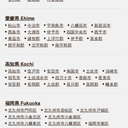
愛媛県 Ehime
松山市
今治市
宇和島市
八幡浜市
新居浜市
西条市
大洲市
伊予市
四国中央市
西予市
東温市
越智郡
上浮穴郡
伊予郡
喜多郡
西宇和郡
北宇和郡
南宇和郡
高知県 Kochi
高知市
室戸市
安芸市
南国市
土佐市
須崎市
宿毛市
土佐清水市
四万十市
香南市
香美市
安芸郡
長岡郡
土佐郡
吾川郡
高岡郡
幡多郡
福岡県 Fukuoka
北九州市門司区
北九州市若松区
北九州市戸畑区
北九州市小倉北区
北九州市小倉南区
北九州市八幡東区
北九州市八幡西区
福岡市東区