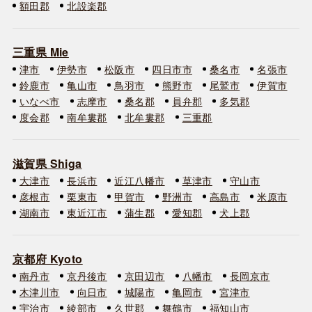
額田郡
北設楽郡
三重県 Mie
津市
伊勢市
松阪市
四日市市
桑名市
名張市
鈴鹿市
亀山市
鳥羽市
熊野市
尾鷲市
伊賀市
いなべ市
志摩市
桑名郡
員弁郡
多気郡
度会郡
南牟婁郡
北牟婁郡
三重郡
滋賀県 Shiga
大津市
長浜市
近江八幡市
草津市
守山市
彦根市
栗東市
甲賀市
野洲市
高島市
米原市
湖南市
東近江市
蒲生郡
愛知郡
犬上郡
京都府 Kyoto
南丹市
京丹後市
京田辺市
八幡市
長岡京市
木津川市
向日市
城陽市
亀岡市
宮津市
宇治市
綾部市
久世郡
舞鶴市
福知山市