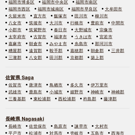
福岡市博多区
福岡市中央区
福岡市南区
福岡市西区
福岡市城南区
福岡市早良区
大牟田市
久留米市
直方市
飯塚市
田川市
柳川市
八女市
筑後市
大川市
行橋市
豊前市
中間市
小郡市
筑紫野市
春日市
大野城市
宗像市
太宰府市
古賀市
福津市
うきは市
宮若市
嘉麻市
朝倉市
みやま市
糸島市
那珂川市
糟屋郡
遠賀郡
鞍手郡
嘉穂郡
朝倉郡
三井郡
三潴郡
八女郡
田川郡
京都郡
築上郡
佐賀県 Saga
佐賀市
唐津市
鳥栖市
多久市
伊万里市
武雄市
鹿島市
小城市
嬉野市
神崎市
神崎郡
三養基郡
東松浦郡
西松浦郡
杵島郡
藤津郡
長崎県 Nagasaki
長崎市
佐世保市
島原市
諫早市
大村市
平戸市
松浦市
対馬市
壱岐市
五島市
西海市