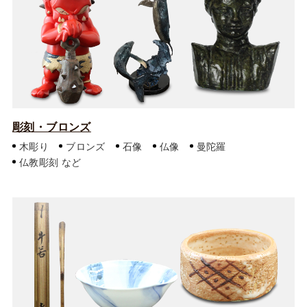
彫刻・ブロンズ
木彫り
ブロンズ
石像
仏像
曼陀羅
仏教彫刻