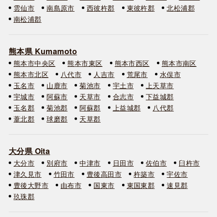
雲仙市
南島原市
西彼杵郡
東彼杵郡
北松浦郡
南松浦郡
熊本県 Kumamoto
熊本市中央区
熊本市東区
熊本市西区
熊本市南区
熊本市北区
八代市
人吉市
荒尾市
水俣市
玉名市
山鹿市
菊池市
宇土市
上天草市
宇城市
阿蘇市
天草市
合志市
下益城郡
玉名郡
菊池郡
阿蘇郡
上益城郡
八代郡
葦北郡
球磨郡
天草郡
大分県 Oita
大分市
別府市
中津市
日田市
佐伯市
臼杵市
津久見市
竹田市
豊後高田市
杵築市
宇佐市
豊後大野市
由布市
国東市
東国東郡
速見郡
玖珠郡