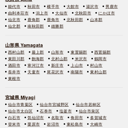
能代市
秋田市
横手市
大館市
湯沢市
男鹿市
由利本荘市
潟上市
大仙市
北秋田市
にかほ市
仙北市
鹿角郡
鹿角市
北秋田郡
山本郡
仙北郡
南秋田郡
雄勝郡
山形県 Yamagata
西村山郡
最上郡
山形市
東置賜郡
西置賜郡
東田川郡
飽海郡
北村山郡
米沢市
鶴岡市
酒田市
寒河江市
新庄市
上山市
村山市
長井市
天童市
尾花沢市
南陽市
東村山郡
東根市
宮城県 Miyagi
仙台市青葉区
仙台市宮城野区
仙台市若林区
仙台市太白区
石巻市
塩釜市
仙台市泉区
白石市
気仙沼市
名取市
角田市
多賀城市
登米市
栗原市
岩沼市
東松島市
大崎市