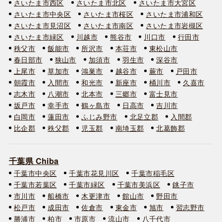
さいたま市西区
さいたま市北区
さいたま市大宮区
さいたま市中央区
さいたま市桜区
さいたま市浦和区
さいたま市見沼区
さいたま市南区
さいたま市岩槻区
さいたま市緑区
川越市
熊谷市
川口市
行田市
秩父市
飯能市
所沢市
本荘市
東松山市
春日部市
狭山市
加須市
羽生市
深谷市
上尾市
草加市
鴻巣市
越谷市
蕨市
戸田市
朝霞市
入間市
和光市
新座市
桶川市
久喜市
志木市
八潮市
北本市
三郷市
富士見市
坂戸市
幸手市
鶴ヶ島市
日高市
吉川市
白岡市
蓮田市
ふじみ野市
北足立郡
入間郡
比企郡
秩父郡
児玉郡
南埼玉郡
北葛飾郡
千葉県 Chiba
千葉市中央区
千葉市花見川区
千葉市稲毛区
千葉市若葉区
千葉市緑区
千葉市美浜区
銚子市
市川市
船橋市
木更津市
館山市
野田市
松戸市
成田市
佐倉市
東金市
旭市
習志野市
勝浦市
柏市
市原市
流山市
八千代市