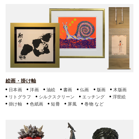
絵画・掛け軸
日本画
洋画
油絵
書画
仏画
版画
木版画
リトグラフ
シルクスクリーン
エッチング
浮世絵
掛け軸
色紙画
短冊
屏風
巻物