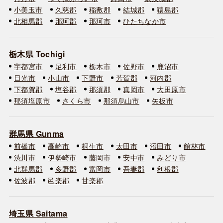
小美玉市
久慈郡
稲敷郡
結城郡
猿島郡
北相馬郡
那珂郡
那珂市
ひたちなか市
栃木県 Tochigi
宇都宮市
足利市
栃木市
佐野市
鹿沼市
日光市
小山市
下野市
芳賀郡
河内郡
下都賀郡
塩谷郡
那須郡
真岡市
大田原市
那須塩原市
さくら市
那須烏山市
矢板市
群馬県 Gunma
前橋市
高崎市
桐生市
太田市
沼田市
館林市
渋川市
伊勢崎市
藤岡市
安中市
みどり市
北群馬郡
多野郡
富岡市
吾妻郡
利根郡
佐波郡
邑楽郡
甘楽郡
埼玉県 Saitama