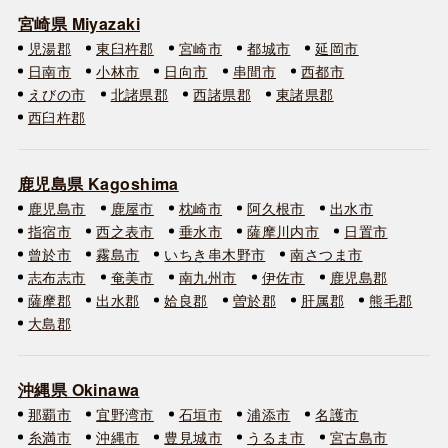
宮崎県 Miyazaki
児湯郡
東臼杵郡
宮崎市
都城市
延岡市
日南市
小林市
日向市
串間市
西都市
えびの市
北諸県郡
西諸県郡
東諸県郡
西臼杵郡
鹿児島県 Kagoshima
鹿児島市
鹿屋市
枕崎市
阿久根市
出水市
指宿市
西之表市
垂水市
薩摩川内市
日置市
曾於市
霧島市
いちき串木野市
南さつま市
志布志市
奄美市
南九州市
伊佐市
鹿児島郡
薩摩郡
出水郡
姶良郡
曽於郡
肝属郡
熊毛郡
大島郡
沖縄県 Okinawa
那覇市
宜野湾市
石垣市
浦添市
名護市
糸満市
沖縄市
豊見城市
うるま市
宮古島市