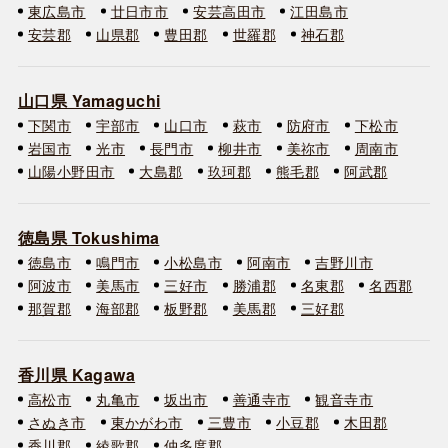
東広島市
廿日市市
安芸高田市
江田島市
安芸郡
山県郡
豊田郡
世羅郡
神石郡
山口県 Yamaguchi
下関市
宇部市
山口市
萩市
防府市
下松市
岩国市
光市
長門市
柳井市
美祢市
周南市
山陽小野田市
大島郡
玖珂郡
熊毛郡
阿武郡
徳島県 Tokushima
徳島市
鳴門市
小松島市
阿南市
吉野川市
阿波市
美馬市
三好市
勝浦郡
名東郡
名西郡
那賀郡
海部郡
板野郡
美馬郡
三好郡
香川県 Kagawa
高松市
丸亀市
坂出市
善通寺市
観音寺市
さぬき市
東かがわ市
三豊市
小豆郡
木田郡
香川郡
綾歌郡
仲多度郡