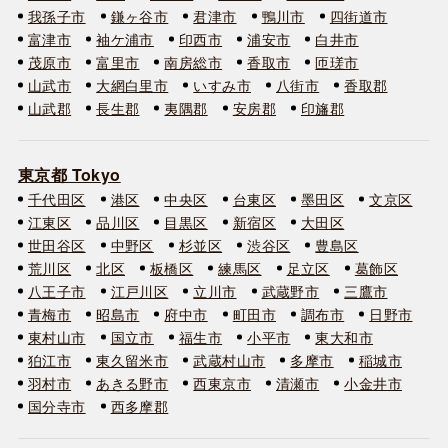
我孫子市
鎌ヶ谷市
君津市
鴨川市
四街道市
富津市
袖ケ浦市
印西市
浦安市
白井市
茂原市
富里市
南房総市
香取市
匝瑳市
山武市
大網白里市
いすみ市
八街市
香取郡
山武郡
長生郡
夷隅郡
安房郡
印旛郡
東京都 Tokyo
千代田区
港区
中央区
台東区
墨田区
文京区
江東区
品川区
目黒区
新宿区
大田区
世田谷区
中野区
杉並区
渋谷区
豊島区
荒川区
北区
板橋区
練馬区
足立区
葛飾区
八王子市
江戸川区
立川市
武蔵野市
三鷹市
青梅市
昭島市
府中市
町田市
調布市
日野市
東村山市
国立市
福生市
小平市
東大和市
狛江市
東久留米市
武蔵村山市
多摩市
稲城市
羽村市
あきる野市
西東京市
清瀬市
小金井市
国分寺市
西多摩郡