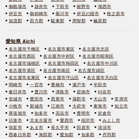
御殿場市
袋井市
下田市
裾野市
湖西市
伊豆市
御前崎市
菊川市
伊豆の国市
牧之原市
加茂郡
田方郡
駿東郡
周智郡
榛原郡
愛知県 Aichi
名古屋市千種区
名古屋市東区
名古屋市北区
名古屋市西区
名古屋市中村区
名古屋市昭和区
名古屋市瑞穂区
名古屋市熱田区
名古屋市中川区
名古屋市港区
名古屋市南区
名古屋市緑区
名古屋市名東区
名古屋市守山区
名古屋市天白区
岡崎市
一宮市
豊橋市
瀬戸市
半田市
春日井市
豊川市
津島市
碧南市
刈谷市
安城市
豊田市
西尾市
蒲郡市
犬山市
常滑市
小牧市
新城市
江南市
大府市
東海市
知立市
尾張旭市
知多市
高浜市
豊明市
岩倉市
日進市
北名古屋市
愛西市
稲沢市
みよし市
弥富市
あま市
長久手市
田原市
清須市
西春日井郡
海部郡
愛知郡
知多郡
丹羽郡