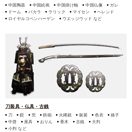
中国陶器
中国絵画
中国掛け軸
中国仏像
ガレ
ドーム
バカラ
ラリック
マイセン
ヘレンド
ロイヤルコペンハーゲン
ウエッジウッド
刀装具・仏具・古銭
刀
鎧
兜
鉄砲
火縄銃
袈裟
色衣
絡子
中啓
座具
おりん
香木
古銭
大判
小判