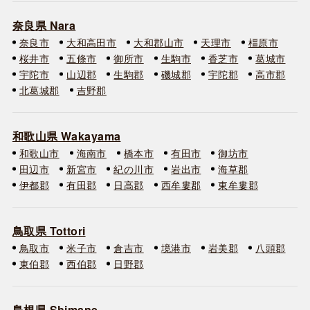
奈良県 Nara
奈良市
大和高田市
大和郡山市
天理市
橿原市
桜井市
五條市
御所市
生駒市
香芝市
葛城市
宇陀市
山辺郡
生駒郡
磯城郡
宇陀郡
高市郡
北葛城郡
吉野郡
和歌山県 Wakayama
和歌山市
海南市
橋本市
有田市
御坊市
田辺市
新宮市
紀の川市
岩出市
海草郡
伊都郡
有田郡
日高郡
西牟婁郡
東牟婁郡
鳥取県 Tottori
鳥取市
米子市
倉吉市
境港市
岩美郡
八頭郡
東伯郡
西伯郡
日野郡
島根県 Shimane