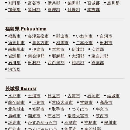
刈田郡
富谷市
伊具郡
柴田郡
宮城郡
黒川郡
加美郡
遠田郡
亘理郡
牡鹿郡
本吉郡
福島県 Fukushima
福島市
会津若松市
郡山市
いわき市
白河市
須賀川市
喜多方市
相馬市
二本松市
田村市
南相馬市
伊達市
本宮市
伊達郡
安達郡
岩瀬郡
南会津郡
耶麻郡
大沼郡
東白川郡
石川郡
田村郡
西白河郡
相馬郡
双葉郡
河沼郡
茨城県 Ibaraki
水戸市
土浦市
日立市
古河市
石岡市
結城市
龍ケ崎市
下妻市
常陸太田市
常総市
高萩市
北茨城市
笠間市
取手市
つくば市
牛久市
鹿嶋市
潮来市
守谷市
常陸大宮市
筑西市
坂東市
かすみがうら市
稲敷市
神栖市
桜川市
行方市
つくばみらい市
鉾田市
東茨城郡