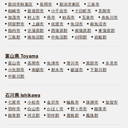
新潟市秋葉区
長岡市
新潟市東区
三条市
柏崎市
新発田市
小千谷市
十日町市
見附市
加茂市
村上市
燕市
妙高市
五泉市
糸魚川市
阿賀野市
上越市
佐渡市
魚沼市
南魚沼市
胎内市
北蒲原郡
西蒲原郡
南蒲原郡
東蒲原郡
三島郡
南魚沼郡
中魚沼郡
刈羽郡
岩船郡
富山県 Toyama
富山市
高岡市
魚津市
滑川市
黒部市
氷見市
小矢部市
南砺市
射水市
砺波市
下新川郡
中新川郡
石川県 Ishikawa
七尾市
小松市
金沢市
輪島市
珠洲市
加賀市
羽咋市
白山市
かほく市
野々市市
能美市
能美郡
河北郡
羽咋郡
鹿島郡
鳳珠郡