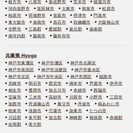
枚方市
八尾市
泉佐野市
茨木市
寝屋川市
河内長野市
富田林市
大東市
和泉市
松原市
柏原市
羽曳野市
箕面市
摂津市
門真市
東大阪市
泉南市
高石市
四條畷市
大阪狭山市
交野市
三島郡
豊能郡
泉北郡
泉南郡
南河内郡
阪南市
藤井寺市
兵庫県 Hyogo
神戸市東灘区
神戸市灘区
神戸市兵庫区
神戸市長田区
神戸市須磨区
神戸市垂水区
神戸市北区
神戸市中央区
神戸市西区
姫路市
尼崎市
明石市
西宮市
洲本市
芦屋市
伊丹市
相生市
豊岡市
加古川市
赤穂市
西脇市
宝塚市
三木市
高砂市
川西市
小野市
三田市
加西市
丹波篠山市
養父市
丹波市
南あわじ市
朝来市
淡路市
宍粟市
加東市
たつの市
川辺郡
多可郡
加古郡
神崎郡
揖保郡
赤穂郡
佐用郡
美方郡