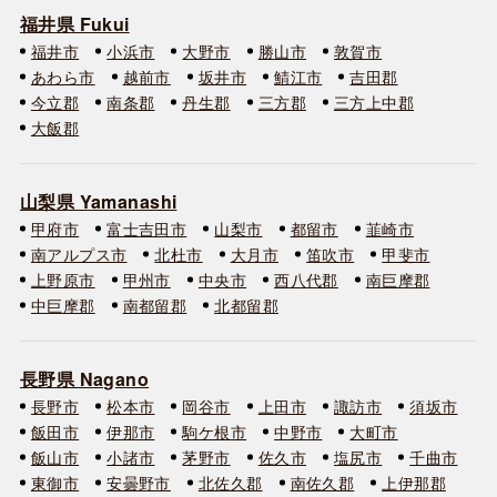
福井県 Fukui
福井市
小浜市
大野市
勝山市
敦賀市
あわら市
越前市
坂井市
鯖江市
吉田郡
今立郡
南条郡
丹生郡
三方郡
三方上中郡
大飯郡
山梨県 Yamanashi
甲府市
富士吉田市
山梨市
都留市
韮崎市
南アルプス市
北杜市
大月市
笛吹市
甲斐市
上野原市
甲州市
中央市
西八代郡
南巨摩郡
中巨摩郡
南都留郡
北都留郡
長野県 Nagano
長野市
松本市
岡谷市
上田市
諏訪市
須坂市
飯田市
伊那市
駒ケ根市
中野市
大町市
飯山市
小諸市
茅野市
佐久市
塩尻市
千曲市
東御市
安曇野市
北佐久郡
南佐久郡
上伊那郡