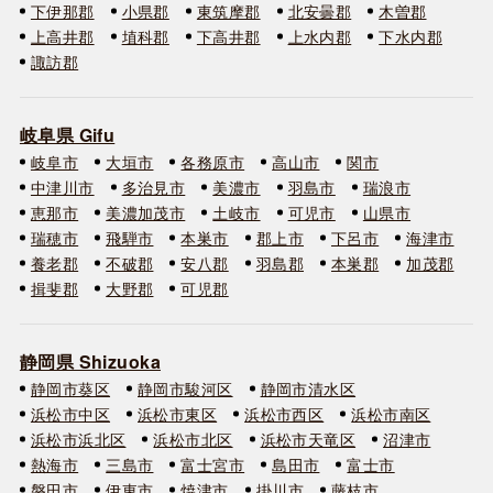
下伊那郡
小県郡
東筑摩郡
北安曇郡
木曽郡
上高井郡
埴科郡
下高井郡
上水内郡
下水内郡
諏訪郡
岐阜県 Gifu
岐阜市
大垣市
各務原市
高山市
関市
中津川市
多治見市
美濃市
羽島市
瑞浪市
恵那市
美濃加茂市
土岐市
可児市
山県市
瑞穂市
飛騨市
本巣市
郡上市
下呂市
海津市
養老郡
不破郡
安八郡
羽島郡
本巣郡
加茂郡
揖斐郡
大野郡
可児郡
静岡県 Shizuoka
静岡市葵区
静岡市駿河区
静岡市清水区
浜松市中区
浜松市東区
浜松市西区
浜松市南区
浜松市浜北区
浜松市北区
浜松市天竜区
沼津市
熱海市
三島市
富士宮市
島田市
富士市
磐田市
伊東市
焼津市
掛川市
藤枝市