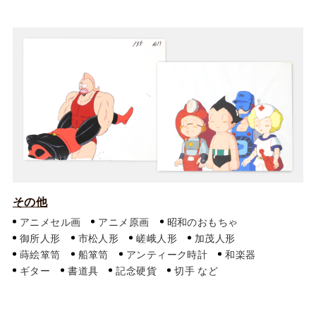
その他
アニメセル画
アニメ原画
昭和のおもちゃ
御所人形
市松人形
嵯峨人形
加茂人形
蒔絵箪笥
船箪笥
アンティーク時計
和楽器
ギター
書道具
記念硬貨
切手