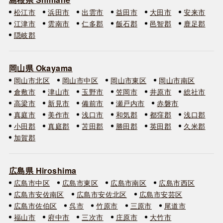
松江市
浜田市
出雲市
益田市
大田市
安来市
江津市
雲南市
仁多郡
飯石郡
邑智郡
鹿足郡
隠岐郡
岡山県 Okayama
岡山市北区
岡山市中区
岡山市東区
岡山市南区
倉敷市
津山市
玉野市
笠岡市
井原市
総社市
高梁市
新見市
備前市
瀬戸内市
赤磐市
真庭市
美作市
浅口市
和気郡
都窪郡
浅口郡
小田郡
真庭郡
苫田郡
勝田郡
英田郡
久米郡
加賀郡
広島県 Hiroshima
広島市中区
広島市東区
広島市南区
広島市西区
広島市安佐南区
広島市安佐北区
広島市安芸区
広島市佐伯区
呉市
竹原市
三原市
尾道市
福山市
府中市
三次市
庄原市
大竹市