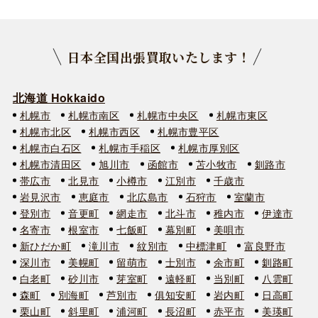
日本全国出張買取いたします！
北海道 Hokkaido
札幌市
札幌市南区
札幌市中央区
札幌市東区
札幌市北区
札幌市西区
札幌市豊平区
札幌市白石区
札幌市手稲区
札幌市厚別区
札幌市清田区
旭川市
函館市
苫小牧市
釧路市
帯広市
北見市
小樽市
江別市
千歳市
岩見沢市
恵庭市
北広島市
石狩市
室蘭市
登別市
音更町
網走市
北斗市
稚内市
伊達市
名寄市
根室市
七飯町
幕別町
美唄市
新ひだか町
滝川市
紋別市
中標津町
富良野市
深川市
美幌町
留萌市
士別市
余市町
釧路町
白老町
砂川市
芽室町
遠軽町
当別町
八雲町
森町
別海町
芦別市
俱知安町
岩内町
日高町
栗山町
斜里町
浦河町
長沼町
赤平市
美瑛町