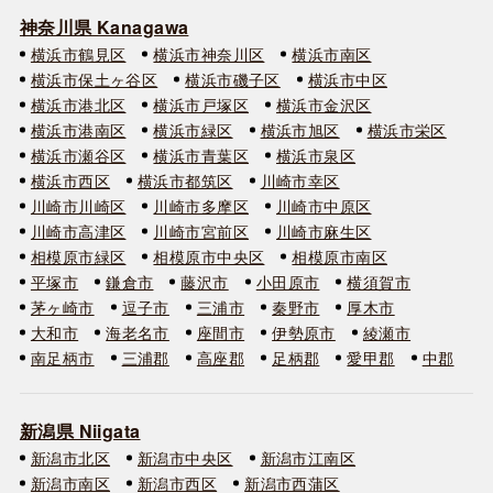
神奈川県 Kanagawa
横浜市鶴見区
横浜市神奈川区
横浜市南区
横浜市保土ヶ谷区
横浜市磯子区
横浜市中区
横浜市港北区
横浜市戸塚区
横浜市金沢区
横浜市港南区
横浜市緑区
横浜市旭区
横浜市栄区
横浜市瀬谷区
横浜市青葉区
横浜市泉区
横浜市西区
横浜市都筑区
川崎市幸区
川崎市川崎区
川崎市多摩区
川崎市中原区
川崎市高津区
川崎市宮前区
川崎市麻生区
相模原市緑区
相模原市中央区
相模原市南区
平塚市
鎌倉市
藤沢市
小田原市
横須賀市
茅ヶ崎市
逗子市
三浦市
秦野市
厚木市
大和市
海老名市
座間市
伊勢原市
綾瀬市
南足柄市
三浦郡
高座郡
足柄郡
愛甲郡
中郡
新潟県 Niigata
新潟市北区
新潟市中央区
新潟市江南区
新潟市南区
新潟市西区
新潟市西蒲区