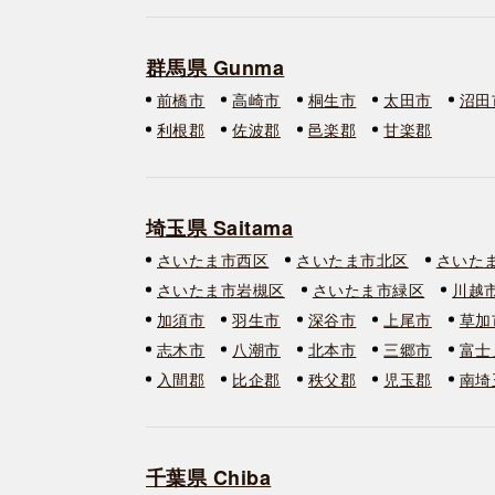
群馬県 Gunma
前橋市
高崎市
桐生市
太田市
沼田
利根郡
佐波郡
邑楽郡
甘楽郡
埼玉県 Saitama
さいたま市西区
さいたま市北区
さいた
さいたま市岩槻区
さいたま市緑区
川越
加須市
羽生市
深谷市
上尾市
草加
志木市
八潮市
北本市
三郷市
富士
入間郡
比企郡
秩父郡
児玉郡
南埼
千葉県 Chiba