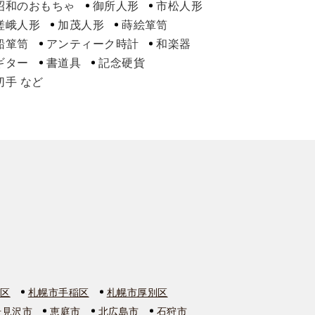
昭和のおもちゃ
御所人形
市松人形
嵯峨人形
加茂人形
蒔絵箪笥
船箪笥
アンティーク時計
和楽器
ギター
書道具
記念硬貨
切手
石区
札幌市手稲区
札幌市厚別区
岩見沢市
恵庭市
北広島市
石狩市