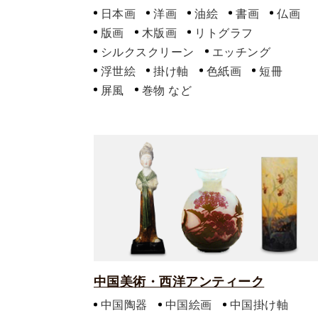
日本画
洋画
油絵
書画
仏画
版画
木版画
リトグラフ
シルクスクリーン
エッチング
浮世絵
掛け軸
色紙画
短冊
屏風
巻物
中国美術・西洋アンティーク
中国陶器
中国絵画
中国掛け軸