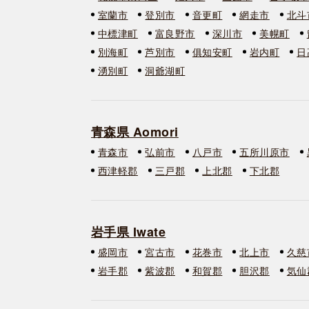
室蘭市
登別市
音更町
網走市
北斗
中標津町
富良野市
深川市
美幌町
別海町
芦別市
俱知安町
岩内町
日
湧別町
洞爺湖町
青森県 Aomori
青森市
弘前市
八戸市
五所川原市
西津軽郡
三戸郡
上北郡
下北郡
岩手県 Iwate
盛岡市
宮古市
花巻市
北上市
久慈
岩手郡
紫波郡
和賀郡
胆沢郡
気仙