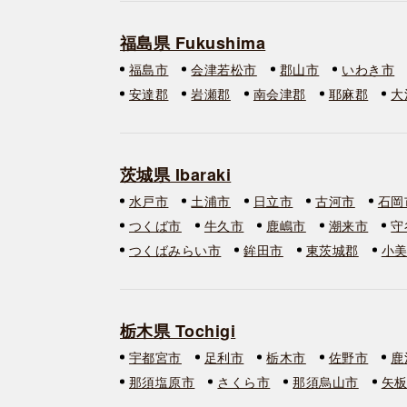
福島県 Fukushima
福島市
会津若松市
郡山市
いわき市
安達郡
岩瀬郡
南会津郡
耶麻郡
大
茨城県 Ibaraki
水戸市
土浦市
日立市
古河市
石岡
つくば市
牛久市
鹿嶋市
潮来市
守
つくばみらい市
鉾田市
東茨城郡
小
栃木県 Tochigi
宇都宮市
足利市
栃木市
佐野市
鹿
那須塩原市
さくら市
那須烏山市
矢