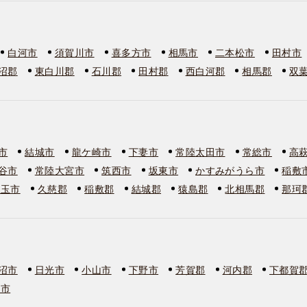
白河市
須賀川市
喜多方市
相馬市
二本松市
田村市
沼郡
東白川郡
石川郡
田村郡
西白河郡
相馬郡
双
市
結城市
龍ケ崎市
下妻市
常陸太田市
常総市
高
谷市
常陸大宮市
筑西市
坂東市
かすみがうら市
稲敷
美玉市
久慈郡
稲敷郡
結城郡
猿島郡
北相馬郡
那珂
沼市
日光市
小山市
下野市
芳賀郡
河内郡
下都賀
板市