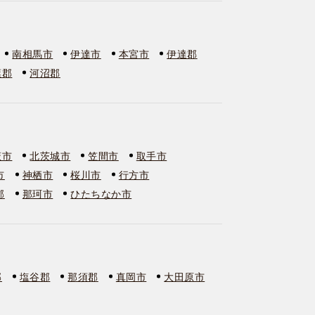
南相馬市
伊達市
本宮市
伊達郡
葉郡
河沼郡
萩市
北茨城市
笠間市
取手市
市
神栖市
桜川市
行方市
郡
那珂市
ひたちなか市
郡
塩谷郡
那須郡
真岡市
大田原市