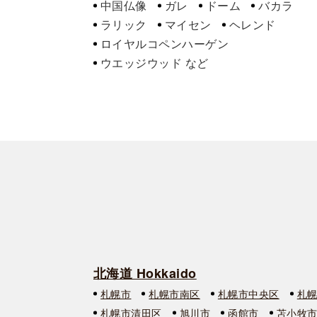
中国仏像
ガレ
ドーム
バカラ
ラリック
マイセン
ヘレンド
ロイヤルコペンハーゲン
ウエッジウッド
北海道 Hokkaido
札幌市
札幌市南区
札幌市中央区
札
札幌市清田区
旭川市
函館市
苫小牧