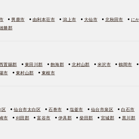
市
男鹿市
由利本荘市
潟上市
大仙市
北秋田市
に
雄勝郡
西置賜郡
東田川郡
飽海郡
北村山郡
米沢市
鶴岡市
陽市
東村山郡
東根市
林区
仙台市太白区
石巻市
塩釜市
仙台市泉区
白石市
崎市
刈田郡
富谷市
伊具郡
柴田郡
宮城郡
黒川郡