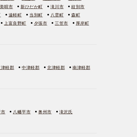
美唄市
新ひだか町
滝川市
紋別市
町
遠軽町
当別町
八雲町
森町
上富良野町
夕張市
三笠市
厚岸町
東津軽郡
中津軽郡
北津軽郡
南津軽郡
戸市
八幡平市
奥州市
滝沢氏