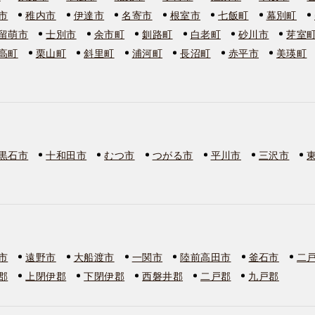
市
稚内市
伊達市
名寄市
根室市
七飯町
幕別町
留萌市
士別市
余市町
釧路町
白老町
砂川市
芽室
高町
栗山町
斜里町
浦河町
長沼町
赤平市
美瑛町
黒石市
十和田市
むつ市
つがる市
平川市
三沢市
市
遠野市
大船渡市
一関市
陸前高田市
釜石市
二
郡
上閉伊郡
下閉伊郡
西磐井郡
二戸郡
九戸郡