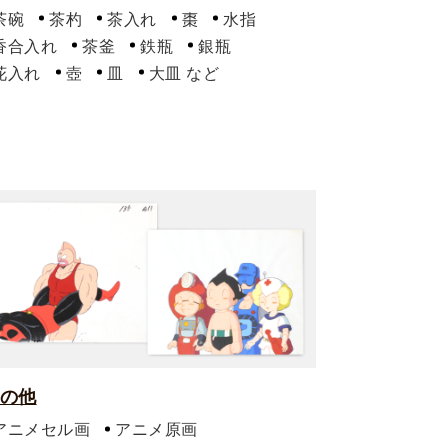
茶碗
茶杓
茶入れ
棗
水指
香合入れ
茶釜
鉄瓶
銀瓶
花入れ
壺
皿
大皿
の他
アニメセル画
アニメ原画