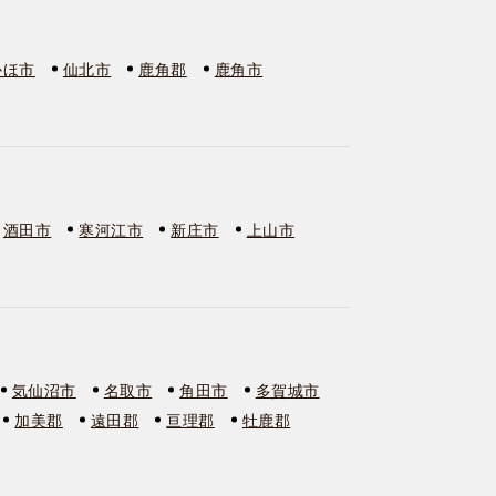
かほ市
仙北市
鹿角郡
鹿角市
酒田市
寒河江市
新庄市
上山市
気仙沼市
名取市
角田市
多賀城市
加美郡
遠田郡
亘理郡
牡鹿郡