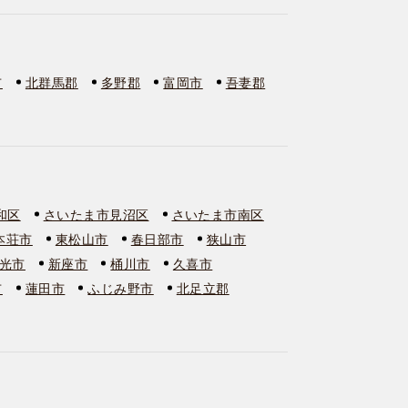
市
北群馬郡
多野郡
富岡市
吾妻郡
和区
さいたま市見沼区
さいたま市南区
本荘市
東松山市
春日部市
狭山市
光市
新座市
桶川市
久喜市
市
蓮田市
ふじみ野市
北足立郡