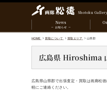
Shotoku Galler
News
On
お知らせ
HOME
買取について
買取エリア
山県郡
広島県 Hiroshim
広島県山県郡で出張査定・買取は画廊松徳
軽にご連絡ください。