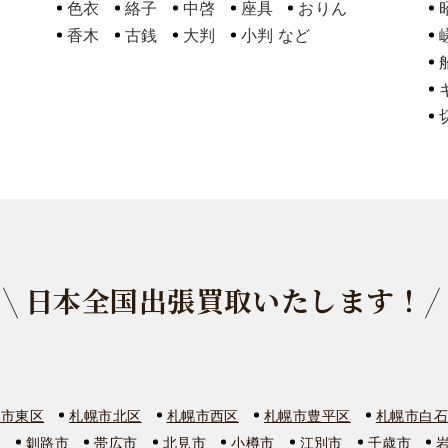
色衣
絡子
中啓
座具
おりん
香木
古銭
大判
小判
日本全国出張買取いたします！
幌市東区
札幌市北区
札幌市西区
札幌市豊平区
札幌市白
市
釧路市
帯広市
北見市
小樽市
江別市
千歳市