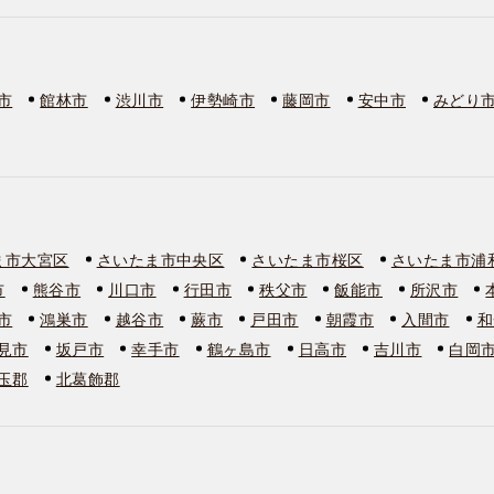
市
館林市
渋川市
伊勢崎市
藤岡市
安中市
みどり
ま市大宮区
さいたま市中央区
さいたま市桜区
さいたま市浦
市
熊谷市
川口市
行田市
秩父市
飯能市
所沢市
市
鴻巣市
越谷市
蕨市
戸田市
朝霞市
入間市
和
見市
坂戸市
幸手市
鶴ヶ島市
日高市
吉川市
白岡
玉郡
北葛飾郡