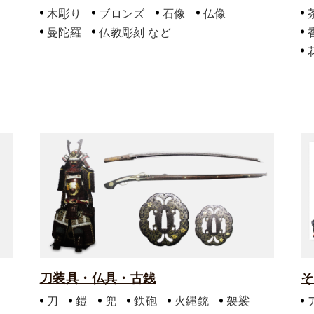
木彫り
ブロンズ
石像
仏像
曼陀羅
仏教彫刻
刀装具・仏具・古銭
そ
刀
鎧
兜
鉄砲
火縄銃
袈裟