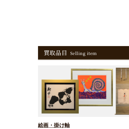
買取品目
Selling item
絵画・掛け軸