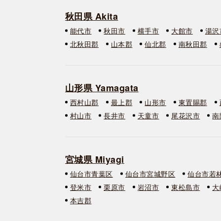
秋田県 Akita
能代市
秋田市
横手市
大館市
湯沢
北秋田郡
山本郡
仙北郡
南秋田郡
山形県 Yamagata
西村山郡
最上郡
山形市
東置賜郡
村山市
長井市
天童市
尾花沢市
南
宮城県 Miyagi
仙台市青葉区
仙台市宮城野区
仙台市若
登米市
栗原市
岩沼市
東松島市
大
本吉郡