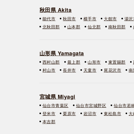
秋田県 Akita
能代市
秋田市
横手市
大館市
湯沢
北秋田郡
山本郡
仙北郡
南秋田郡
山形県 Yamagata
西村山郡
最上郡
山形市
東置賜郡
村山市
長井市
天童市
尾花沢市
南
宮城県 Miyagi
仙台市青葉区
仙台市宮城野区
仙台市若
登米市
栗原市
岩沼市
東松島市
大
本吉郡