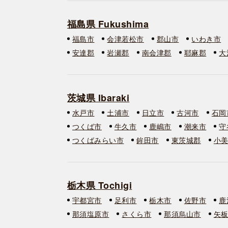
福島県 Fukushima
福島市
会津若松市
郡山市
いわき市
安達郡
岩瀬郡
南会津郡
耶麻郡
大
茨城県 Ibaraki
水戸市
土浦市
日立市
古河市
石岡
つくば市
牛久市
鹿嶋市
潮来市
守
つくばみらい市
鉾田市
東茨城郡
小
栃木県 Tochigi
宇都宮市
足利市
栃木市
佐野市
鹿
那須塩原市
さくら市
那須烏山市
矢