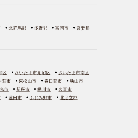
市
北群馬郡
多野郡
富岡市
吾妻郡
和区
さいたま市見沼区
さいたま市南区
本荘市
東松山市
春日部市
狭山市
光市
新座市
桶川市
久喜市
市
蓮田市
ふじみ野市
北足立郡