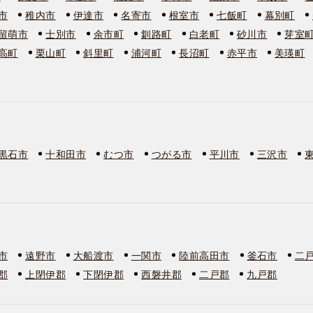
市
稚内市
伊達市
名寄市
根室市
七飯町
幕別町
留萌市
士別市
余市町
釧路町
白老町
砂川市
芽室
高町
栗山町
斜里町
浦河町
長沼町
赤平市
美瑛町
黒石市
十和田市
むつ市
つがる市
平川市
三沢市
市
遠野市
大船渡市
一関市
陸前高田市
釜石市
二
郡
上閉伊郡
下閉伊郡
西磐井郡
二戸郡
九戸郡