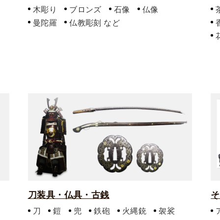
木彫り
ブロンズ
石像
仏像
曼陀羅
仏教彫刻
刀装具・仏具・古銭
そ
刀
鎧
兜
鉄砲
火縄銃
袈裟