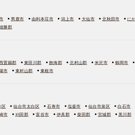
市
男鹿市
由利本荘市
潟上市
大仙市
北秋田市
に
雄勝郡
西置賜郡
東田川郡
飽海郡
北村山郡
米沢市
鶴岡市
陽市
東村山郡
東根市
林区
仙台市太白区
石巻市
塩釜市
仙台市泉区
白石市
崎市
刈田郡
富谷市
伊具郡
柴田郡
宮城郡
黒川郡