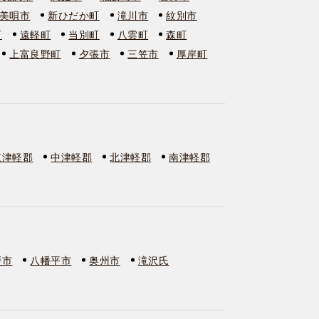
美唄市
新ひだか町
滝川市
紋別市
町
遠軽町
当別町
八雲町
森町
上富良野町
夕張市
三笠市
厚岸町
東津軽郡
中津軽郡
北津軽郡
南津軽郡
戸市
八幡平市
奥州市
滝沢氏