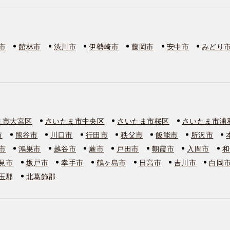
市
館林市
渋川市
伊勢崎市
藤岡市
安中市
みどり
ま市大宮区
さいたま市中央区
さいたま市桜区
さいたま市浦
市
熊谷市
川口市
行田市
秩父市
飯能市
所沢市
市
鴻巣市
越谷市
蕨市
戸田市
朝霞市
入間市
和
見市
坂戸市
幸手市
鶴ヶ島市
日高市
吉川市
白岡
玉郡
北葛飾郡