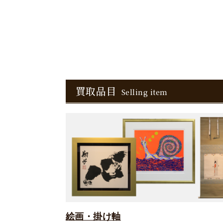
買取品目
Selling item
絵画・掛け軸