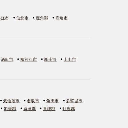
かほ市
仙北市
鹿角郡
鹿角市
酒田市
寒河江市
新庄市
上山市
気仙沼市
名取市
角田市
多賀城市
加美郡
遠田郡
亘理郡
牡鹿郡