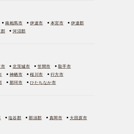
南相馬市
伊達市
本宮市
伊達郡
葉郡
河沼郡
萩市
北茨城市
笠間市
取手市
市
神栖市
桜川市
行方市
郡
那珂市
ひたちなか市
郡
塩谷郡
那須郡
真岡市
大田原市