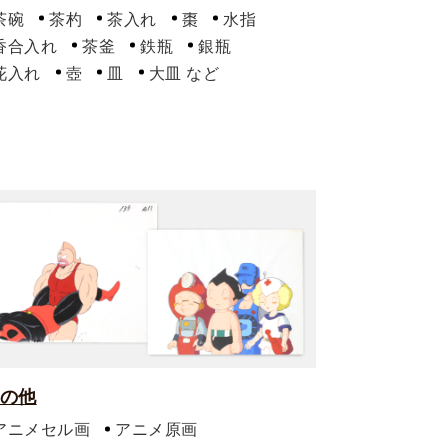
茶碗
茶杓
茶入れ
棗
水指
香合入れ
茶釜
鉄瓶
銀瓶
花入れ
壺
皿
大皿
の他
アニメセル画
アニメ原画