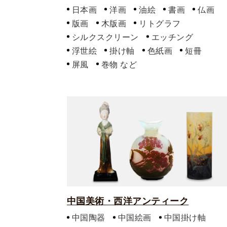
日本画
洋画
油絵
書画
仏画
版画
木版画
リトグラフ
シルクスクリーン
エッチング
浮世絵
掛け軸
色紙画
短冊
屏風
巻物
中国美術・西洋アンティーク
中国陶器
中国絵画
中国掛け軸