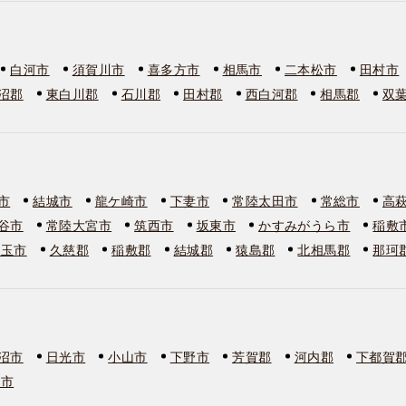
白河市
須賀川市
喜多方市
相馬市
二本松市
田村市
沼郡
東白川郡
石川郡
田村郡
西白河郡
相馬郡
双
市
結城市
龍ケ崎市
下妻市
常陸太田市
常総市
高
谷市
常陸大宮市
筑西市
坂東市
かすみがうら市
稲敷
美玉市
久慈郡
稲敷郡
結城郡
猿島郡
北相馬郡
那珂
沼市
日光市
小山市
下野市
芳賀郡
河内郡
下都賀
板市