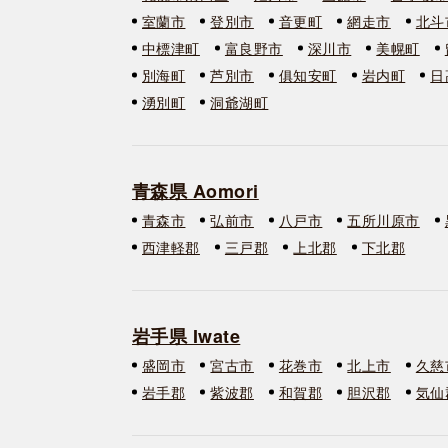
室蘭市
登別市
音更町
網走市
北斗
中標津町
富良野市
深川市
美幌町
別海町
芦別市
俱知安町
岩内町
日
湧別町
洞爺湖町
青森県 Aomori
青森市
弘前市
八戸市
五所川原市
西津軽郡
三戸郡
上北郡
下北郡
岩手県 Iwate
盛岡市
宮古市
花巻市
北上市
久慈
岩手郡
紫波郡
和賀郡
胆沢郡
気仙