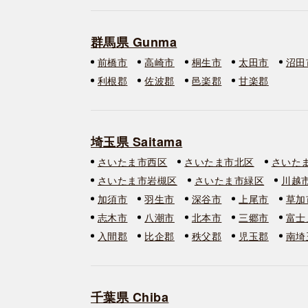
群馬県 Gunma
前橋市
高崎市
桐生市
太田市
沼田
利根郡
佐波郡
邑楽郡
甘楽郡
埼玉県 Saitama
さいたま市西区
さいたま市北区
さいた
さいたま市岩槻区
さいたま市緑区
川越
加須市
羽生市
深谷市
上尾市
草加
志木市
八潮市
北本市
三郷市
富士
入間郡
比企郡
秩父郡
児玉郡
南埼
千葉県 Chiba