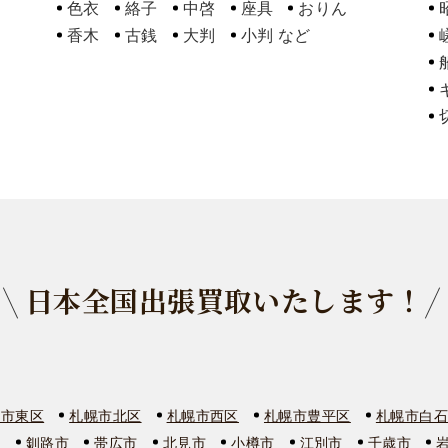
色衣
絡子
中啓
座具
おりん
香木
古銭
大判
小判
日本全国出張買取いたします！
幌市東区
札幌市北区
札幌市西区
札幌市豊平区
札幌市白
市
釧路市
帯広市
北見市
小樽市
江別市
千歳市