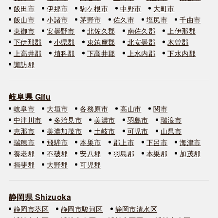
飯田市
伊那市
駒ケ根市
中野市
大町市
飯山市
小諸市
茅野市
佐久市
塩尻市
千曲市
東御市
安曇野市
北佐久郡
南佐久郡
上伊那郡
下伊那郡
小県郡
東筑摩郡
北安曇郡
木曽郡
上高井郡
埴科郡
下高井郡
上水内郡
下水内郡
諏訪郡
岐阜県 Gifu
岐阜市
大垣市
各務原市
高山市
関市
中津川市
多治見市
美濃市
羽島市
瑞浪市
恵那市
美濃加茂市
土岐市
可児市
山県市
瑞穂市
飛騨市
本巣市
郡上市
下呂市
海津市
養老郡
不破郡
安八郡
羽島郡
本巣郡
加茂郡
揖斐郡
大野郡
可児郡
静岡県 Shizuoka
静岡市葵区
静岡市駿河区
静岡市清水区