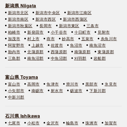
新潟県 Niigata
新潟市北区
新潟市中央区
新潟市江南区
新潟市南区
新潟市西区
新潟市西蒲区
新潟市秋葉区
長岡市
新潟市東区
三条市
柏崎市
新発田市
小千谷市
十日町市
見附市
加茂市
村上市
燕市
妙高市
五泉市
糸魚川市
阿賀野市
上越市
佐渡市
魚沼市
南魚沼市
胎内市
北蒲原郡
西蒲原郡
南蒲原郡
東蒲原郡
三島郡
南魚沼郡
中魚沼郡
刈羽郡
岩船郡
富山県 Toyama
富山市
高岡市
魚津市
滑川市
黒部市
氷見市
小矢部市
南砺市
射水市
砺波市
下新川郡
中新川郡
石川県 Ishikawa
七尾市
小松市
金沢市
輪島市
珠洲市
加賀市