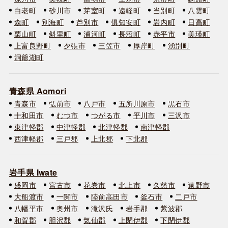
白老町
砂川市
芽室町
遠軽町
当別町
八雲町
森町
別海町
芦別市
俱知安町
岩内町
日高町
栗山町
斜里町
浦河町
長沼町
赤平市
美瑛町
上富良野町
夕張市
三笠市
厚岸町
湧別町
洞爺湖町
青森県 Aomori
青森市
弘前市
八戸市
五所川原市
黒石市
十和田市
むつ市
つがる市
平川市
三沢市
東津軽郡
中津軽郡
北津軽郡
南津軽郡
西津軽郡
三戸郡
上北郡
下北郡
岩手県 Iwate
盛岡市
宮古市
花巻市
北上市
久慈市
遠野市
大船渡市
一関市
陸前高田市
釜石市
二戸市
八幡平市
奥州市
滝沢氏
岩手郡
紫波郡
和賀郡
胆沢郡
気仙郡
上閉伊郡
下閉伊郡