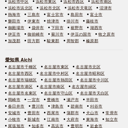
浜松市中区
浜松市東区
浜松市西区
浜松市南区
浜松市浜北区
浜松市北区
浜松市天竜区
沼津市
熱海市
三島市
富士宮市
島田市
富士市
磐田市
伊東市
焼津市
掛川市
藤枝市
御殿場市
袋井市
下田市
裾野市
湖西市
伊豆市
御前崎市
菊川市
伊豆の国市
牧之原市
加茂郡
田方郡
駿東郡
周智郡
榛原郡
愛知県 Aichi
名古屋市千種区
名古屋市東区
名古屋市北区
名古屋市西区
名古屋市中村区
名古屋市昭和区
名古屋市瑞穂区
名古屋市熱田区
名古屋市中川区
名古屋市港区
名古屋市南区
名古屋市緑区
名古屋市名東区
名古屋市守山区
名古屋市天白区
岡崎市
一宮市
豊橋市
瀬戸市
半田市
春日井市
豊川市
津島市
碧南市
刈谷市
安城市
豊田市
西尾市
蒲郡市
犬山市
常滑市
小牧市
新城市
江南市
大府市
東海市
知立市
尾張旭市
知多市
高浜市
豊明市
岩倉市