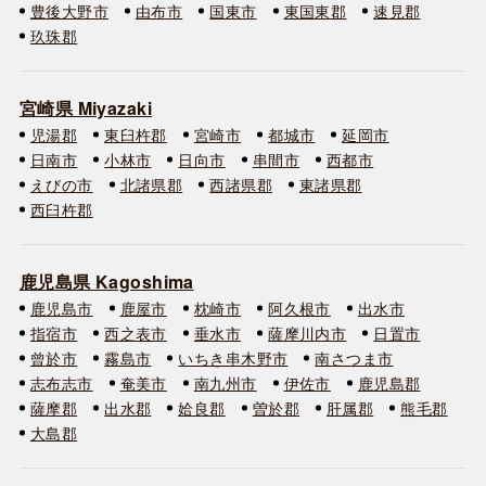
豊後大野市
由布市
国東市
東国東郡
速見郡
玖珠郡
宮崎県 Miyazaki
児湯郡
東臼杵郡
宮崎市
都城市
延岡市
日南市
小林市
日向市
串間市
西都市
えびの市
北諸県郡
西諸県郡
東諸県郡
西臼杵郡
鹿児島県 Kagoshima
鹿児島市
鹿屋市
枕崎市
阿久根市
出水市
指宿市
西之表市
垂水市
薩摩川内市
日置市
曾於市
霧島市
いちき串木野市
南さつま市
志布志市
奄美市
南九州市
伊佐市
鹿児島郡
薩摩郡
出水郡
姶良郡
曽於郡
肝属郡
熊毛郡
大島郡