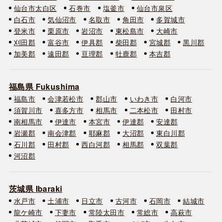
仙台市太白区
石巻市
塩釜市
仙台市泉区
白石市
気仙沼市
名取市
角田市
多賀城市
登米市
栗原市
岩沼市
東松島市
大崎市
刈田郡
富谷市
伊具郡
柴田郡
宮城郡
黒川郡
加美郡
遠田郡
亘理郡
牡鹿郡
本吉郡
福島県 Fukushima
福島市
会津若松市
郡山市
いわき市
白河市
須賀川市
喜多方市
相馬市
二本松市
田村市
南相馬市
伊達市
本宮市
伊達郡
安達郡
岩瀬郡
南会津郡
耶麻郡
大沼郡
東白川郡
石川郡
田村郡
西白河郡
相馬郡
双葉郡
河沼郡
茨城県 Ibaraki
水戸市
土浦市
日立市
古河市
石岡市
結城市
龍ケ崎市
下妻市
常陸太田市
常総市
高萩市