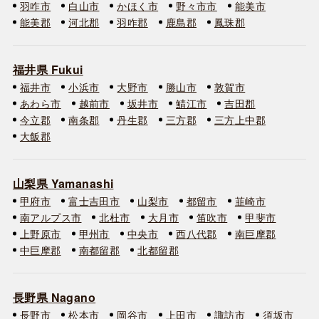
羽咋市
白山市
かほく市
野々市市
能美市
能美郡
河北郡
羽咋郡
鹿島郡
鳳珠郡
福井県 Fukui
福井市
小浜市
大野市
勝山市
敦賀市
あわら市
越前市
坂井市
鯖江市
吉田郡
今立郡
南条郡
丹生郡
三方郡
三方上中郡
大飯郡
山梨県 Yamanashi
甲府市
富士吉田市
山梨市
都留市
韮崎市
南アルプス市
北杜市
大月市
笛吹市
甲斐市
上野原市
甲州市
中央市
西八代郡
南巨摩郡
中巨摩郡
南都留郡
北都留郡
長野県 Nagano
長野市
松本市
岡谷市
上田市
諏訪市
須坂市