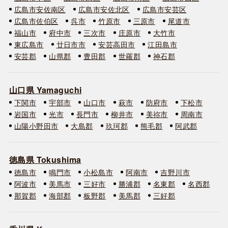
広島市安佐南区
広島市安佐北区
広島市安芸区
広島市佐伯区
呉市
竹原市
三原市
尾道市
福山市
府中市
三次市
庄原市
大竹市
東広島市
廿日市市
安芸高田市
江田島市
安芸郡
山県郡
豊田郡
世羅郡
神石郡
山口県 Yamaguchi
下関市
宇部市
山口市
萩市
防府市
下松市
岩国市
光市
長門市
柳井市
美祢市
周南市
山陽小野田市
大島郡
玖珂郡
熊毛郡
阿武郡
徳島県 Tokushima
徳島市
鳴門市
小松島市
阿南市
吉野川市
阿波市
美馬市
三好市
勝浦郡
名東郡
名西郡
那賀郡
海部郡
板野郡
美馬郡
三好郡