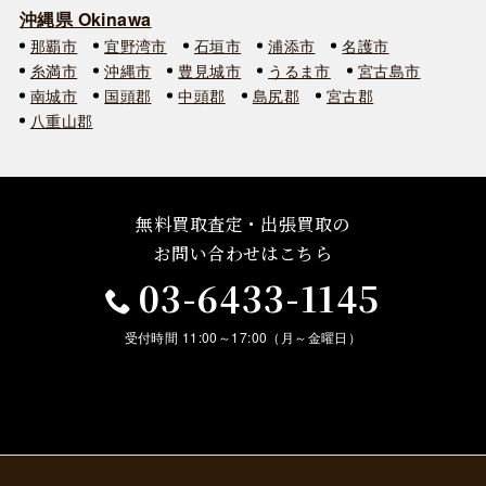
沖縄県 Okinawa
那覇市
宜野湾市
石垣市
浦添市
名護市
糸満市
沖縄市
豊見城市
うるま市
宮古島市
南城市
国頭郡
中頭郡
島尻郡
宮古郡
八重山郡
無料買取査定・出張買取の
お問い合わせはこちら
03-6433-1145
受付時間 11:00～17:00（月～金曜日）