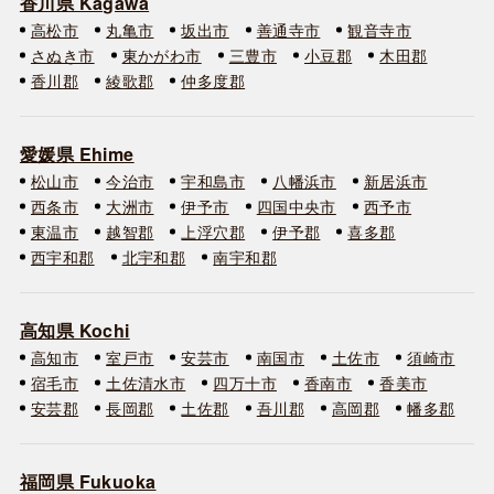
香川県 Kagawa
高松市
丸亀市
坂出市
善通寺市
観音寺市
さぬき市
東かがわ市
三豊市
小豆郡
木田郡
香川郡
綾歌郡
仲多度郡
愛媛県 Ehime
松山市
今治市
宇和島市
八幡浜市
新居浜市
西条市
大洲市
伊予市
四国中央市
西予市
東温市
越智郡
上浮穴郡
伊予郡
喜多郡
西宇和郡
北宇和郡
南宇和郡
高知県 Kochi
高知市
室戸市
安芸市
南国市
土佐市
須崎市
宿毛市
土佐清水市
四万十市
香南市
香美市
安芸郡
長岡郡
土佐郡
吾川郡
高岡郡
幡多郡
福岡県 Fukuoka