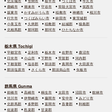
北茨城市
笠間市
取手市
つくば市
牛久市
鹿嶋市
潮来市
守谷市
常陸大宮市
筑西市
坂東市
かすみがうら市
稲敷市
神栖市
桜川市
行方市
つくばみらい市
鉾田市
東茨城郡
小美玉市
久慈郡
稲敷郡
結城郡
猿島郡
北相馬郡
那珂郡
那珂市
ひたちなか市
栃木県 Tochigi
宇都宮市
足利市
栃木市
佐野市
鹿沼市
日光市
小山市
下野市
芳賀郡
河内郡
下都賀郡
塩谷郡
那須郡
真岡市
大田原市
那須塩原市
さくら市
那須烏山市
矢板市
群馬県 Gunma
前橋市
高崎市
桐生市
太田市
沼田市
館林市
渋川市
伊勢崎市
藤岡市
安中市
みどり市
北群馬郡
多野郡
富岡市
吾妻郡
利根郡
佐波郡
邑楽郡
甘楽郡