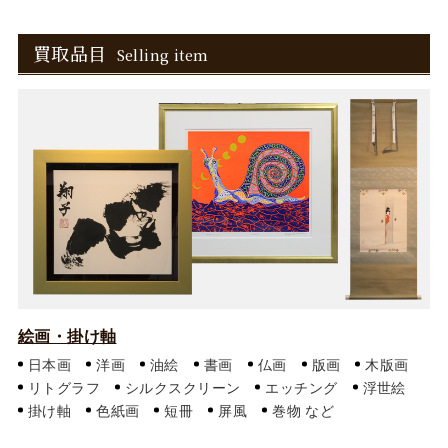
買取品目
Selling item
絵画・掛け軸
日本画
洋画
油絵
書画
仏画
版画
木版画
リトグラフ
シルクスクリーン
エッチング
浮世絵
掛け軸
色紙画
短冊
屏風
巻物