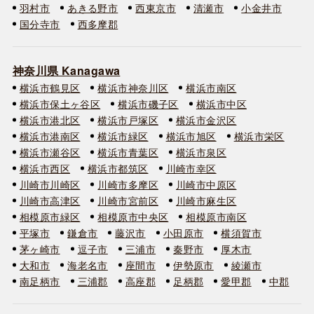
羽村市
あきる野市
西東京市
清瀬市
小金井市
国分寺市
西多摩郡
神奈川県 Kanagawa
横浜市鶴見区
横浜市神奈川区
横浜市南区
横浜市保土ヶ谷区
横浜市磯子区
横浜市中区
横浜市港北区
横浜市戸塚区
横浜市金沢区
横浜市港南区
横浜市緑区
横浜市旭区
横浜市栄区
横浜市瀬谷区
横浜市青葉区
横浜市泉区
横浜市西区
横浜市都筑区
川崎市幸区
川崎市川崎区
川崎市多摩区
川崎市中原区
川崎市高津区
川崎市宮前区
川崎市麻生区
相模原市緑区
相模原市中央区
相模原市南区
平塚市
鎌倉市
藤沢市
小田原市
横須賀市
茅ヶ崎市
逗子市
三浦市
秦野市
厚木市
大和市
海老名市
座間市
伊勢原市
綾瀬市
南足柄市
三浦郡
高座郡
足柄郡
愛甲郡
中郡