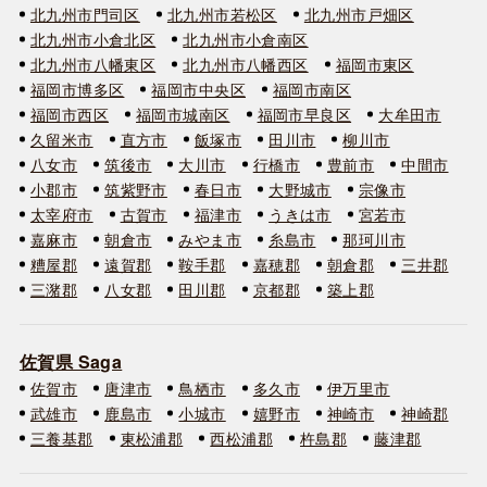
北九州市門司区
北九州市若松区
北九州市戸畑区
北九州市小倉北区
北九州市小倉南区
北九州市八幡東区
北九州市八幡西区
福岡市東区
福岡市博多区
福岡市中央区
福岡市南区
福岡市西区
福岡市城南区
福岡市早良区
大牟田市
久留米市
直方市
飯塚市
田川市
柳川市
八女市
筑後市
大川市
行橋市
豊前市
中間市
小郡市
筑紫野市
春日市
大野城市
宗像市
太宰府市
古賀市
福津市
うきは市
宮若市
嘉麻市
朝倉市
みやま市
糸島市
那珂川市
糟屋郡
遠賀郡
鞍手郡
嘉穂郡
朝倉郡
三井郡
三潴郡
八女郡
田川郡
京都郡
築上郡
佐賀県 Saga
佐賀市
唐津市
鳥栖市
多久市
伊万里市
武雄市
鹿島市
小城市
嬉野市
神崎市
神崎郡
三養基郡
東松浦郡
西松浦郡
杵島郡
藤津郡