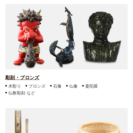
彫刻・ブロンズ
木彫り
ブロンズ
石像
仏像
曼陀羅
仏教彫刻