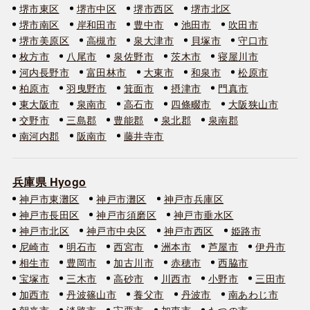
堺市東区
堺市中区
堺市西区
堺市北区
堺市南区
岸和田市
豊中市
池田市
吹田市
堺市美原区
高槻市
泉大津市
貝塚市
守口市
枚方市
八尾市
泉佐野市
茨木市
寝屋川市
河内長野市
富田林市
大東市
和泉市
松原市
柏原市
羽曳野市
箕面市
摂津市
門真市
東大阪市
泉南市
高石市
四條畷市
大阪狭山市
交野市
三島郡
豊能郡
泉北郡
泉南郡
南河内郡
阪南市
藤井寺市
兵庫県 Hyogo
神戸市東灘区
神戸市灘区
神戸市兵庫区
神戸市長田区
神戸市須磨区
神戸市垂水区
神戸市北区
神戸市中央区
神戸市西区
姫路市
尼崎市
明石市
西宮市
洲本市
芦屋市
伊丹市
相生市
豊岡市
加古川市
赤穂市
西脇市
宝塚市
三木市
高砂市
川西市
小野市
三田市
加西市
丹波篠山市
養父市
丹波市
南あわじ市
朝来市
淡路市
宍粟市
加東市
たつの市