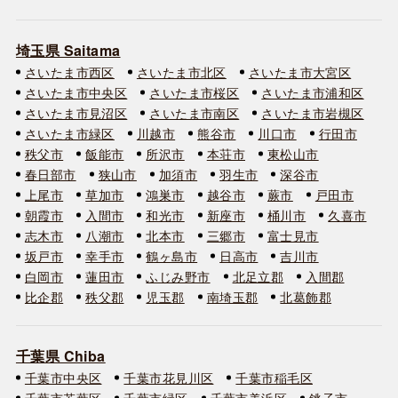
埼玉県 Saitama
さいたま市西区
さいたま市北区
さいたま市大宮区
さいたま市中央区
さいたま市桜区
さいたま市浦和区
さいたま市見沼区
さいたま市南区
さいたま市岩槻区
さいたま市緑区
川越市
熊谷市
川口市
行田市
秩父市
飯能市
所沢市
本荘市
東松山市
春日部市
狭山市
加須市
羽生市
深谷市
上尾市
草加市
鴻巣市
越谷市
蕨市
戸田市
朝霞市
入間市
和光市
新座市
桶川市
久喜市
志木市
八潮市
北本市
三郷市
富士見市
坂戸市
幸手市
鶴ヶ島市
日高市
吉川市
白岡市
蓮田市
ふじみ野市
北足立郡
入間郡
比企郡
秩父郡
児玉郡
南埼玉郡
北葛飾郡
千葉県 Chiba
千葉市中央区
千葉市花見川区
千葉市稲毛区
千葉市若葉区
千葉市緑区
千葉市美浜区
銚子市