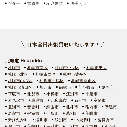
ギター
書道具
記念硬貨
切手
日本全国出張買取いたします！
北海道 Hokkaido
札幌市
札幌市南区
札幌市中央区
札幌市東区
札幌市北区
札幌市西区
札幌市豊平区
札幌市白石区
札幌市手稲区
札幌市厚別区
札幌市清田区
旭川市
函館市
苫小牧市
釧路市
帯広市
北見市
小樽市
江別市
千歳市
岩見沢市
恵庭市
北広島市
石狩市
室蘭市
登別市
音更町
網走市
北斗市
稚内市
伊達市
名寄市
根室市
七飯町
幕別町
美唄市
新ひだか町
滝川市
紋別市
中標津町
富良野市
深川市
美幌町
留萌市
士別市
余市町
釧路町