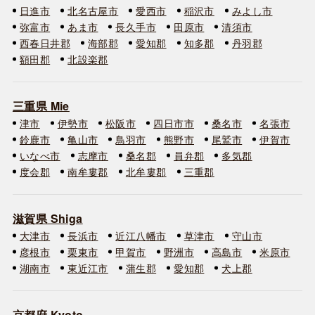
日進市
北名古屋市
愛西市
稲沢市
みよし市
弥富市
あま市
長久手市
田原市
清須市
西春日井郡
海部郡
愛知郡
知多郡
丹羽郡
額田郡
北設楽郡
三重県 Mie
津市
伊勢市
松阪市
四日市市
桑名市
名張市
鈴鹿市
亀山市
鳥羽市
熊野市
尾鷲市
伊賀市
いなべ市
志摩市
桑名郡
員弁郡
多気郡
度会郡
南牟婁郡
北牟婁郡
三重郡
滋賀県 Shiga
大津市
長浜市
近江八幡市
草津市
守山市
彦根市
栗東市
甲賀市
野洲市
高島市
米原市
湖南市
東近江市
蒲生郡
愛知郡
犬上郡
京都府 Kyoto