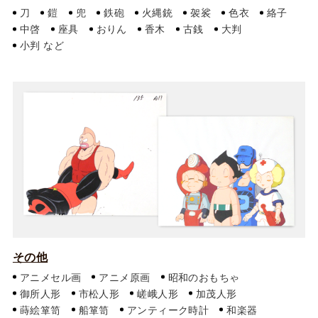
刀
鎧
兜
鉄砲
火縄銃
袈裟
色衣
絡子
中啓
座具
おりん
香木
古銭
大判
小判
その他
アニメセル画
アニメ原画
昭和のおもちゃ
御所人形
市松人形
嵯峨人形
加茂人形
蒔絵箪笥
船箪笥
アンティーク時計
和楽器