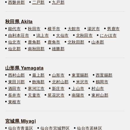
西磐井郡
二戸郡
九戸郡
秋田県 Akita
能代市
秋田市
横手市
大館市
湯沢市
男鹿市
由利本荘市
潟上市
大仙市
北秋田市
にかほ市
仙北市
鹿角郡
鹿角市
北秋田郡
山本郡
仙北郡
南秋田郡
雄勝郡
山形県 Yamagata
西村山郡
最上郡
山形市
東置賜郡
西置賜郡
東田川郡
飽海郡
北村山郡
米沢市
鶴岡市
酒田市
寒河江市
新庄市
上山市
村山市
長井市
天童市
尾花沢市
南陽市
東村山郡
東根市
宮城県 Miyagi
仙台市青葉区
仙台市宮城野区
仙台市若林区