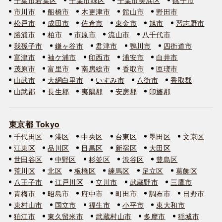
市川市
船橋市
木更津市
館山市
野田市
松戸市
成田市
佐倉市
東金市
旭市
習志野市
勝浦市
柏市
市原市
流山市
八千代市
我孫子市
鎌ヶ谷市
君津市
鴨川市
四街道市
富津市
袖ケ浦市
印西市
浦安市
白井市
茂原市
富里市
南房総市
香取市
匝瑳市
山武市
大網白里市
いすみ市
八街市
香取郡
山武郡
長生郡
夷隅郡
安房郡
印旛郡
東京都 Tokyo
千代田区
港区
中央区
台東区
墨田区
文京区
江東区
品川区
目黒区
新宿区
大田区
世田谷区
中野区
杉並区
渋谷区
豊島区
荒川区
北区
板橋区
練馬区
足立区
葛飾区
八王子市
江戸川区
立川市
武蔵野市
三鷹市
青梅市
昭島市
府中市
町田市
調布市
日野市
東村山市
国立市
福生市
小平市
東大和市
狛江市
東久留米市
武蔵村山市
多摩市
稲城市