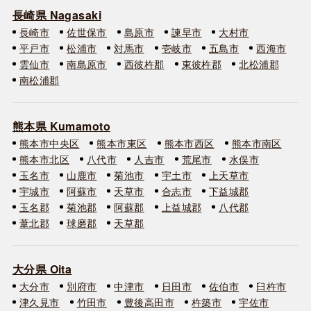
長崎県 Nagasaki
長崎市
佐世保市
島原市
諫早市
大村市
平戸市
松浦市
対馬市
壱岐市
五島市
西海市
雲仙市
南島原市
西彼杵郡
東彼杵郡
北松浦郡
南松浦郡
熊本県 Kumamoto
熊本市中央区
熊本市東区
熊本市西区
熊本市南区
熊本市北区
八代市
人吉市
荒尾市
水俣市
玉名市
山鹿市
菊池市
宇土市
上天草市
宇城市
阿蘇市
天草市
合志市
下益城郡
玉名郡
菊池郡
阿蘇郡
上益城郡
八代郡
葦北郡
球磨郡
天草郡
大分県 Oita
大分市
別府市
中津市
日田市
佐伯市
臼杵市
津久見市
竹田市
豊後高田市
杵築市
宇佐市