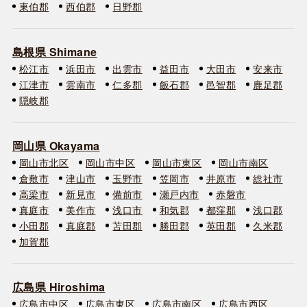
東伯郡
西伯郡
日野郡
島根県 Shimane
松江市
浜田市
出雲市
益田市
大田市
安来市
江津市
雲南市
仁多郡
飯石郡
邑智郡
鹿足郡
隠岐郡
岡山県 Okayama
岡山市北区
岡山市中区
岡山市東区
岡山市南区
倉敷市
津山市
玉野市
笠岡市
井原市
総社市
高梁市
新見市
備前市
瀬戸内市
赤磐市
真庭市
美作市
浅口市
和気郡
都窪郡
浅口郡
小田郡
真庭郡
苫田郡
勝田郡
英田郡
久米郡
加賀郡
広島県 Hiroshima
広島市中区
広島市東区
広島市南区
広島市西区