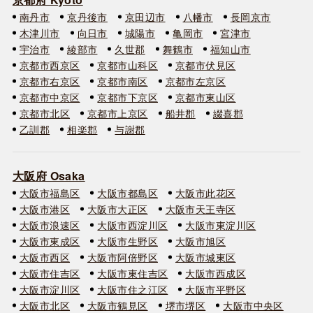
南丹市
京丹後市
京田辺市
八幡市
長岡京市
木津川市
向日市
城陽市
亀岡市
宮津市
宇治市
綾部市
久世郡
舞鶴市
福知山市
京都市西京区
京都市山科区
京都市伏見区
京都市右京区
京都市南区
京都市左京区
京都市中京区
京都市下京区
京都市東山区
京都市北区
京都市上京区
船井郡
綴喜郡
乙訓郡
相楽郡
与謝郡
大阪府 Osaka
大阪市福島区
大阪市都島区
大阪市此花区
大阪市港区
大阪市大正区
大阪市天王寺区
大阪市浪速区
大阪市西淀川区
大阪市東淀川区
大阪市東成区
大阪市生野区
大阪市旭区
大阪市西区
大阪市阿倍野区
大阪市城東区
大阪市住吉区
大阪市東住吉区
大阪市西成区
大阪市淀川区
大阪市住之江区
大阪市平野区
大阪市北区
大阪市鶴見区
堺市堺区
大阪市中央区