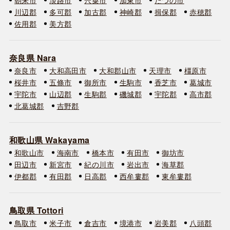
川辺郡
多可郡
加古郡
神崎郡
揖保郡
赤穂郡
佐用郡
美方郡
奈良県 Nara
奈良市
大和高田市
大和郡山市
天理市
橿原市
桜井市
五條市
御所市
生駒市
香芝市
葛城市
宇陀市
山辺郡
生駒郡
磯城郡
宇陀郡
高市郡
北葛城郡
吉野郡
和歌山県 Wakayama
和歌山市
海南市
橋本市
有田市
御坊市
田辺市
新宮市
紀の川市
岩出市
海草郡
伊都郡
有田郡
日高郡
西牟婁郡
東牟婁郡
鳥取県 Tottori
鳥取市
米子市
倉吉市
境港市
岩美郡
八頭郡