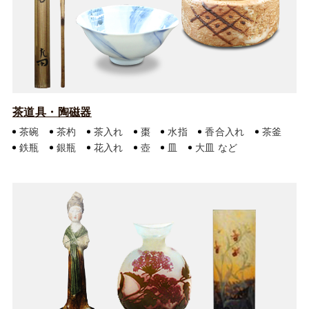
茶道具・陶磁器
茶碗
茶杓
茶入れ
棗
水指
香合入れ
茶釜
鉄瓶
銀瓶
花入れ
壺
皿
大皿