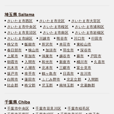
埼玉県 Saitama
さいたま市西区
さいたま市北区
さいたま市大宮区
さいたま市中央区
さいたま市桜区
さいたま市浦和区
さいたま市見沼区
さいたま市南区
さいたま市岩槻区
さいたま市緑区
川越市
熊谷市
川口市
行田市
秩父市
飯能市
所沢市
本荘市
東松山市
春日部市
狭山市
加須市
羽生市
深谷市
上尾市
草加市
鴻巣市
越谷市
蕨市
戸田市
朝霞市
入間市
和光市
新座市
桶川市
久喜市
志木市
八潮市
北本市
三郷市
富士見市
坂戸市
幸手市
鶴ヶ島市
日高市
吉川市
白岡市
蓮田市
ふじみ野市
北足立郡
入間郡
比企郡
秩父郡
児玉郡
南埼玉郡
北葛飾郡
千葉県 Chiba
千葉市中央区
千葉市花見川区
千葉市稲毛区
千葉市若葉区
千葉市緑区
千葉市美浜区
銚子市