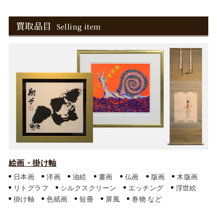
買取品目
Selling item
絵画・掛け軸
日本画
洋画
油絵
書画
仏画
版画
木版画
リトグラフ
シルクスクリーン
エッチング
浮世絵
掛け軸
色紙画
短冊
屏風
巻物