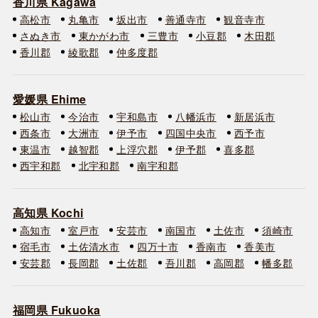
香川県 Kagawa
高松市
丸亀市
坂出市
善通寺市
観音寺市
さぬき市
東かがわ市
三豊市
小豆郡
木田郡
香川郡
綾歌郡
仲多度郡
愛媛県 Ehime
松山市
今治市
宇和島市
八幡浜市
新居浜市
西条市
大洲市
伊予市
四国中央市
西予市
東温市
越智郡
上浮穴郡
伊予郡
喜多郡
西宇和郡
北宇和郡
南宇和郡
高知県 Kochi
高知市
室戸市
安芸市
南国市
土佐市
須崎市
宿毛市
土佐清水市
四万十市
香南市
香美市
安芸郡
長岡郡
土佐郡
吾川郡
高岡郡
幡多郡
福岡県 Fukuoka