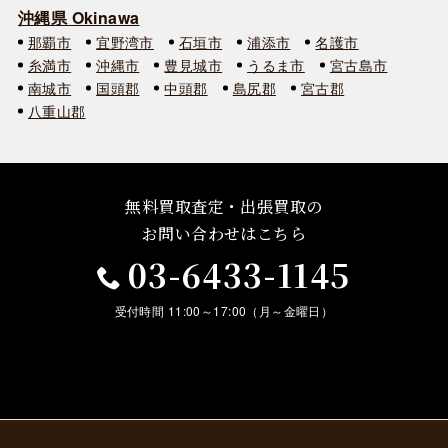
沖縄県 Okinawa
那覇市
宜野湾市
石垣市
浦添市
名護市
糸満市
沖縄市
豊見城市
うるま市
宮古島市
南城市
国頭郡
中頭郡
島尻郡
宮古郡
八重山郡
無料買取査定・出張買取の
お問い合わせはこちら
03-6433-1145
受付時間 11:00～17:00（月～金曜日）