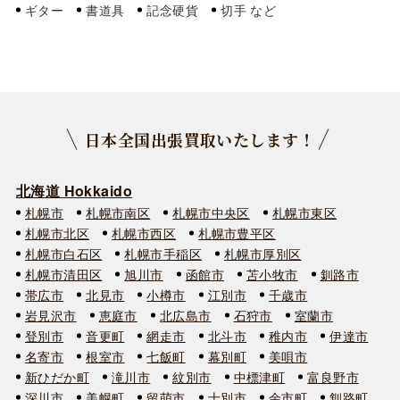
ギター
書道具
記念硬貨
切手
日本全国出張買取いたします！
北海道 Hokkaido
札幌市
札幌市南区
札幌市中央区
札幌市東区
札幌市北区
札幌市西区
札幌市豊平区
札幌市白石区
札幌市手稲区
札幌市厚別区
札幌市清田区
旭川市
函館市
苫小牧市
釧路市
帯広市
北見市
小樽市
江別市
千歳市
岩見沢市
恵庭市
北広島市
石狩市
室蘭市
登別市
音更町
網走市
北斗市
稚内市
伊達市
名寄市
根室市
七飯町
幕別町
美唄市
新ひだか町
滝川市
紋別市
中標津町
富良野市
深川市
美幌町
留萌市
士別市
余市町
釧路町