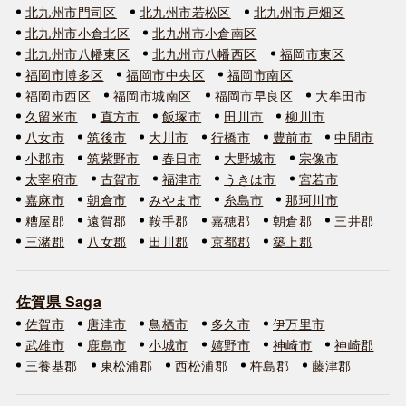
北九州市門司区
北九州市若松区
北九州市戸畑区
北九州市小倉北区
北九州市小倉南区
北九州市八幡東区
北九州市八幡西区
福岡市東区
福岡市博多区
福岡市中央区
福岡市南区
福岡市西区
福岡市城南区
福岡市早良区
大牟田市
久留米市
直方市
飯塚市
田川市
柳川市
八女市
筑後市
大川市
行橋市
豊前市
中間市
小郡市
筑紫野市
春日市
大野城市
宗像市
太宰府市
古賀市
福津市
うきは市
宮若市
嘉麻市
朝倉市
みやま市
糸島市
那珂川市
糟屋郡
遠賀郡
鞍手郡
嘉穂郡
朝倉郡
三井郡
三潴郡
八女郡
田川郡
京都郡
築上郡
佐賀県 Saga
佐賀市
唐津市
鳥栖市
多久市
伊万里市
武雄市
鹿島市
小城市
嬉野市
神崎市
神崎郡
三養基郡
東松浦郡
西松浦郡
杵島郡
藤津郡