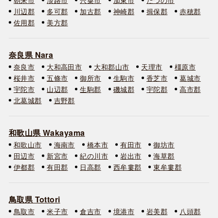
川辺郡
多可郡
加古郡
神崎郡
揖保郡
赤穂郡
佐用郡
美方郡
奈良県 Nara
奈良市
大和高田市
大和郡山市
天理市
橿原市
桜井市
五條市
御所市
生駒市
香芝市
葛城市
宇陀市
山辺郡
生駒郡
磯城郡
宇陀郡
高市郡
北葛城郡
吉野郡
和歌山県 Wakayama
和歌山市
海南市
橋本市
有田市
御坊市
田辺市
新宮市
紀の川市
岩出市
海草郡
伊都郡
有田郡
日高郡
西牟婁郡
東牟婁郡
鳥取県 Tottori
鳥取市
米子市
倉吉市
境港市
岩美郡
八頭郡