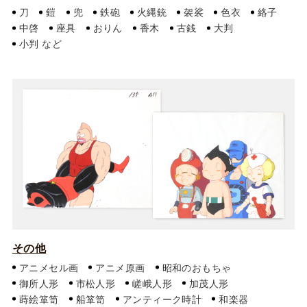
刀
鎧
兜
鉄砲
火縄銃
袈裟
色衣
絡子
中啓
座具
おりん
香木
古銭
大判
小判
その他
アニメセル画
アニメ原画
昭和のおもちゃ
御所人形
市松人形
嵯峨人形
加茂人形
蒔絵箪笥
船箪笥
アンティーク時計
和楽器