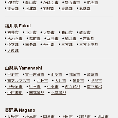
羽咋市
白山市
かほく市
野々市市
能美市
能美郡
河北郡
羽咋郡
鹿島郡
鳳珠郡
福井県 Fukui
福井市
小浜市
大野市
勝山市
敦賀市
あわら市
越前市
坂井市
鯖江市
吉田郡
今立郡
南条郡
丹生郡
三方郡
三方上中郡
大飯郡
山梨県 Yamanashi
甲府市
富士吉田市
山梨市
都留市
韮崎市
南アルプス市
北杜市
大月市
笛吹市
甲斐市
上野原市
甲州市
中央市
西八代郡
南巨摩郡
中巨摩郡
南都留郡
北都留郡
長野県 Nagano
長野市
松本市
岡谷市
上田市
諏訪市
須坂市