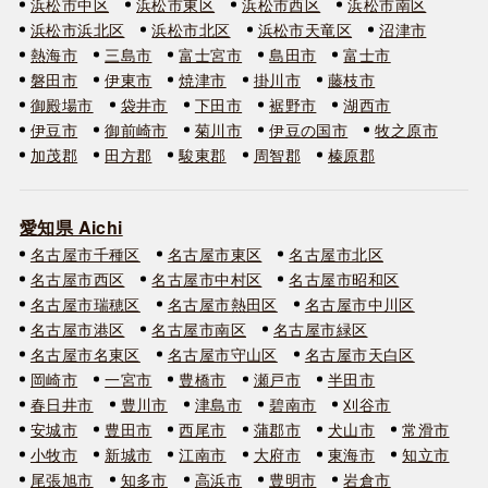
浜松市中区
浜松市東区
浜松市西区
浜松市南区
浜松市浜北区
浜松市北区
浜松市天竜区
沼津市
熱海市
三島市
富士宮市
島田市
富士市
磐田市
伊東市
焼津市
掛川市
藤枝市
御殿場市
袋井市
下田市
裾野市
湖西市
伊豆市
御前崎市
菊川市
伊豆の国市
牧之原市
加茂郡
田方郡
駿東郡
周智郡
榛原郡
愛知県 Aichi
名古屋市千種区
名古屋市東区
名古屋市北区
名古屋市西区
名古屋市中村区
名古屋市昭和区
名古屋市瑞穂区
名古屋市熱田区
名古屋市中川区
名古屋市港区
名古屋市南区
名古屋市緑区
名古屋市名東区
名古屋市守山区
名古屋市天白区
岡崎市
一宮市
豊橋市
瀬戸市
半田市
春日井市
豊川市
津島市
碧南市
刈谷市
安城市
豊田市
西尾市
蒲郡市
犬山市
常滑市
小牧市
新城市
江南市
大府市
東海市
知立市
尾張旭市
知多市
高浜市
豊明市
岩倉市