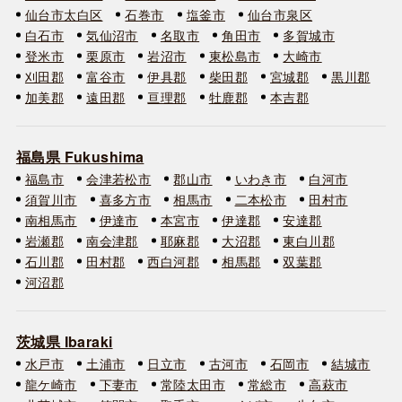
仙台市太白区
石巻市
塩釜市
仙台市泉区
白石市
気仙沼市
名取市
角田市
多賀城市
登米市
栗原市
岩沼市
東松島市
大崎市
刈田郡
富谷市
伊具郡
柴田郡
宮城郡
黒川郡
加美郡
遠田郡
亘理郡
牡鹿郡
本吉郡
福島県 Fukushima
福島市
会津若松市
郡山市
いわき市
白河市
須賀川市
喜多方市
相馬市
二本松市
田村市
南相馬市
伊達市
本宮市
伊達郡
安達郡
岩瀬郡
南会津郡
耶麻郡
大沼郡
東白川郡
石川郡
田村郡
西白河郡
相馬郡
双葉郡
河沼郡
茨城県 Ibaraki
水戸市
土浦市
日立市
古河市
石岡市
結城市
龍ケ崎市
下妻市
常陸太田市
常総市
高萩市