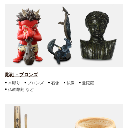
彫刻・ブロンズ
木彫り
ブロンズ
石像
仏像
曼陀羅
仏教彫刻