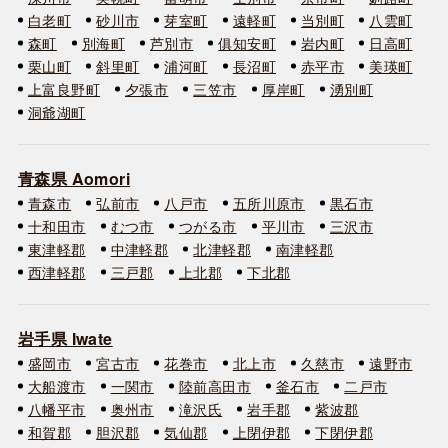
白老町
砂川市
芽室町
遠軽町
当別町
八雲町
森町
別海町
芦別市
俱知安町
岩内町
日高町
栗山町
斜里町
浦河町
長沼町
赤平市
美瑛町
上富良野町
夕張市
三笠市
厚岸町
湧別町
洞爺湖町
青森県 Aomori
青森市
弘前市
八戸市
五所川原市
黒石市
十和田市
むつ市
つがる市
平川市
三沢市
東津軽郡
中津軽郡
北津軽郡
南津軽郡
西津軽郡
三戸郡
上北郡
下北郡
岩手県 Iwate
盛岡市
宮古市
花巻市
北上市
久慈市
遠野市
大船渡市
一関市
陸前高田市
釜石市
二戸市
八幡平市
奥州市
滝沢氏
岩手郡
紫波郡
和賀郡
胆沢郡
気仙郡
上閉伊郡
下閉伊郡