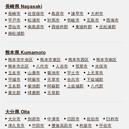
長崎県 Nagasaki
長崎市
佐世保市
島原市
諫早市
大村市
平戸市
松浦市
対馬市
壱岐市
五島市
西海市
雲仙市
南島原市
西彼杵郡
東彼杵郡
北松浦郡
南松浦郡
熊本県 Kumamoto
熊本市中央区
熊本市東区
熊本市西区
熊本市南区
熊本市北区
八代市
人吉市
荒尾市
水俣市
玉名市
山鹿市
菊池市
宇土市
上天草市
宇城市
阿蘇市
天草市
合志市
下益城郡
玉名郡
菊池郡
阿蘇郡
上益城郡
八代郡
葦北郡
球磨郡
天草郡
大分県 Oita
大分市
別府市
中津市
日田市
佐伯市
臼杵市
津久見市
竹田市
豊後高田市
杵築市
宇佐市