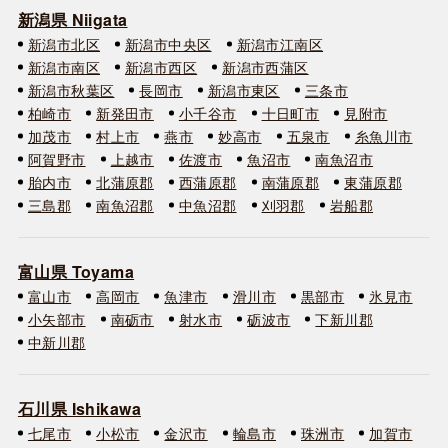
新潟県 Niigata
新潟市北区
新潟市中央区
新潟市江南区
新潟市南区
新潟市西区
新潟市西蒲区
新潟市秋葉区
長岡市
新潟市東区
三条市
柏崎市
新発田市
小千谷市
十日町市
見附市
加茂市
村上市
燕市
妙高市
五泉市
糸魚川市
阿賀野市
上越市
佐渡市
魚沼市
南魚沼市
胎内市
北蒲原郡
西蒲原郡
南蒲原郡
東蒲原郡
三島郡
南魚沼郡
中魚沼郡
刈羽郡
岩船郡
富山県 Toyama
富山市
高岡市
魚津市
滑川市
黒部市
氷見市
小矢部市
南砺市
射水市
砺波市
下新川郡
中新川郡
石川県 Ishikawa
七尾市
小松市
金沢市
輪島市
珠洲市
加賀市