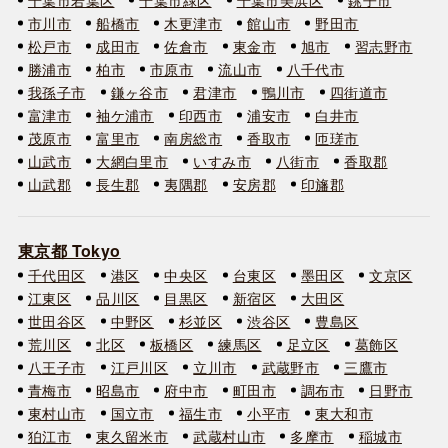
市川市
船橋市
木更津市
館山市
野田市
松戸市
成田市
佐倉市
東金市
旭市
習志野市
勝浦市
柏市
市原市
流山市
八千代市
我孫子市
鎌ヶ谷市
君津市
鴨川市
四街道市
富津市
袖ケ浦市
印西市
浦安市
白井市
茂原市
富里市
南房総市
香取市
匝瑳市
山武市
大網白里市
いすみ市
八街市
香取郡
山武郡
長生郡
夷隅郡
安房郡
印旛郡
東京都 Tokyo
千代田区
港区
中央区
台東区
墨田区
文京区
江東区
品川区
目黒区
新宿区
大田区
世田谷区
中野区
杉並区
渋谷区
豊島区
荒川区
北区
板橋区
練馬区
足立区
葛飾区
八王子市
江戸川区
立川市
武蔵野市
三鷹市
青梅市
昭島市
府中市
町田市
調布市
日野市
東村山市
国立市
福生市
小平市
東大和市
狛江市
東久留米市
武蔵村山市
多摩市
稲城市