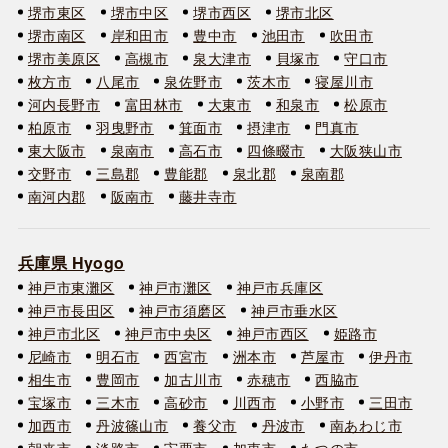
堺市東区
堺市中区
堺市西区
堺市北区
堺市南区
岸和田市
豊中市
池田市
吹田市
堺市美原区
高槻市
泉大津市
貝塚市
守口市
枚方市
八尾市
泉佐野市
茨木市
寝屋川市
河内長野市
富田林市
大東市
和泉市
松原市
柏原市
羽曳野市
箕面市
摂津市
門真市
東大阪市
泉南市
高石市
四條畷市
大阪狭山市
交野市
三島郡
豊能郡
泉北郡
泉南郡
南河内郡
阪南市
藤井寺市
兵庫県 Hyogo
神戸市東灘区
神戸市灘区
神戸市兵庫区
神戸市長田区
神戸市須磨区
神戸市垂水区
神戸市北区
神戸市中央区
神戸市西区
姫路市
尼崎市
明石市
西宮市
洲本市
芦屋市
伊丹市
相生市
豊岡市
加古川市
赤穂市
西脇市
宝塚市
三木市
高砂市
川西市
小野市
三田市
加西市
丹波篠山市
養父市
丹波市
南あわじ市
朝来市
淡路市
宍粟市
加東市
たつの市