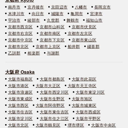
南丹市
京丹後市
京田辺市
八幡市
長岡京市
木津川市
向日市
城陽市
亀岡市
宮津市
宇治市
綾部市
久世郡
舞鶴市
福知山市
京都市西京区
京都市山科区
京都市伏見区
京都市右京区
京都市南区
京都市左京区
京都市中京区
京都市下京区
京都市東山区
京都市北区
京都市上京区
船井郡
綴喜郡
乙訓郡
相楽郡
与謝郡
大阪府 Osaka
大阪市福島区
大阪市都島区
大阪市此花区
大阪市港区
大阪市大正区
大阪市天王寺区
大阪市浪速区
大阪市西淀川区
大阪市東淀川区
大阪市東成区
大阪市生野区
大阪市旭区
大阪市西区
大阪市阿倍野区
大阪市城東区
大阪市住吉区
大阪市東住吉区
大阪市西成区
大阪市淀川区
大阪市住之江区
大阪市平野区
大阪市北区
大阪市鶴見区
堺市堺区
大阪市中央区