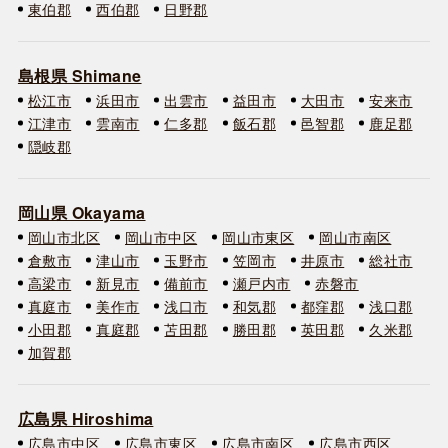
東伯郡
西伯郡
日野郡
島根県 Shimane
松江市
浜田市
出雲市
益田市
大田市
安来市
江津市
雲南市
仁多郡
飯石郡
邑智郡
鹿足郡
隠岐郡
岡山県 Okayama
岡山市北区
岡山市中区
岡山市東区
岡山市南区
倉敷市
津山市
玉野市
笠岡市
井原市
総社市
高梁市
新見市
備前市
瀬戸内市
赤磐市
真庭市
美作市
浅口市
和気郡
都窪郡
浅口郡
小田郡
真庭郡
苫田郡
勝田郡
英田郡
久米郡
加賀郡
広島県 Hiroshima
広島市中区
広島市東区
広島市南区
広島市西区