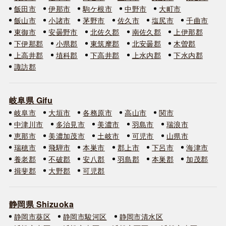
飯田市
伊那市
駒ケ根市
中野市
大町市
飯山市
小諸市
茅野市
佐久市
塩尻市
千曲市
東御市
安曇野市
北佐久郡
南佐久郡
上伊那郡
下伊那郡
小県郡
東筑摩郡
北安曇郡
木曽郡
上高井郡
埴科郡
下高井郡
上水内郡
下水内郡
諏訪郡
岐阜県 Gifu
岐阜市
大垣市
各務原市
高山市
関市
中津川市
多治見市
美濃市
羽島市
瑞浪市
恵那市
美濃加茂市
土岐市
可児市
山県市
瑞穂市
飛騨市
本巣市
郡上市
下呂市
海津市
養老郡
不破郡
安八郡
羽島郡
本巣郡
加茂郡
揖斐郡
大野郡
可児郡
静岡県 Shizuoka
静岡市葵区
静岡市駿河区
静岡市清水区