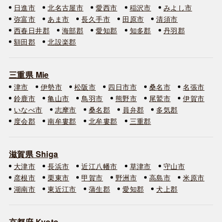
日進市
北名古屋市
愛西市
稲沢市
みよし市
弥富市
あま市
長久手市
田原市
清須市
西春日井郡
海部郡
愛知郡
知多郡
丹羽郡
額田郡
北設楽郡
三重県 Mie
津市
伊勢市
松阪市
四日市市
桑名市
名張市
鈴鹿市
亀山市
鳥羽市
熊野市
尾鷲市
伊賀市
いなべ市
志摩市
桑名郡
員弁郡
多気郡
度会郡
南牟婁郡
北牟婁郡
三重郡
滋賀県 Shiga
大津市
長浜市
近江八幡市
草津市
守山市
彦根市
栗東市
甲賀市
野洲市
高島市
米原市
湖南市
東近江市
蒲生郡
愛知郡
犬上郡
京都府 Kyoto