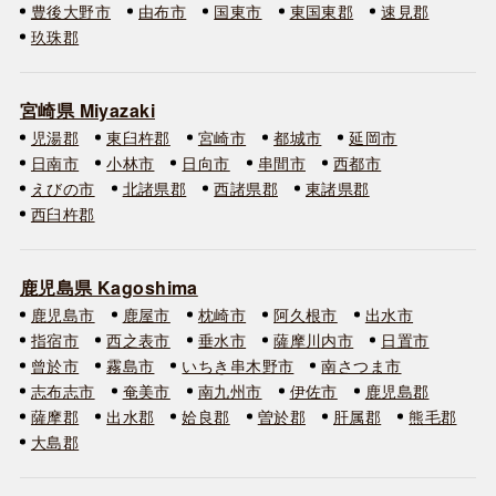
豊後大野市
由布市
国東市
東国東郡
速見郡
玖珠郡
宮崎県 Miyazaki
児湯郡
東臼杵郡
宮崎市
都城市
延岡市
日南市
小林市
日向市
串間市
西都市
えびの市
北諸県郡
西諸県郡
東諸県郡
西臼杵郡
鹿児島県 Kagoshima
鹿児島市
鹿屋市
枕崎市
阿久根市
出水市
指宿市
西之表市
垂水市
薩摩川内市
日置市
曾於市
霧島市
いちき串木野市
南さつま市
志布志市
奄美市
南九州市
伊佐市
鹿児島郡
薩摩郡
出水郡
姶良郡
曽於郡
肝属郡
熊毛郡
大島郡