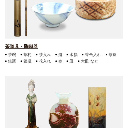
茶道具・陶磁器
茶碗
茶杓
茶入れ
棗
水指
香合入れ
茶釜
鉄瓶
銀瓶
花入れ
壺
皿
大皿