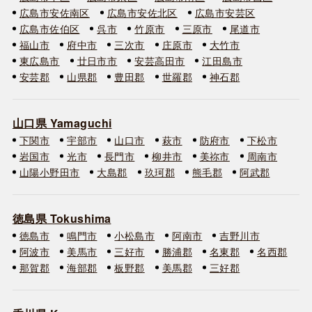
広島市安佐南区
広島市安佐北区
広島市安芸区
広島市佐伯区
呉市
竹原市
三原市
尾道市
福山市
府中市
三次市
庄原市
大竹市
東広島市
廿日市市
安芸高田市
江田島市
安芸郡
山県郡
豊田郡
世羅郡
神石郡
山口県 Yamaguchi
下関市
宇部市
山口市
萩市
防府市
下松市
岩国市
光市
長門市
柳井市
美祢市
周南市
山陽小野田市
大島郡
玖珂郡
熊毛郡
阿武郡
徳島県 Tokushima
徳島市
鳴門市
小松島市
阿南市
吉野川市
阿波市
美馬市
三好市
勝浦郡
名東郡
名西郡
那賀郡
海部郡
板野郡
美馬郡
三好郡