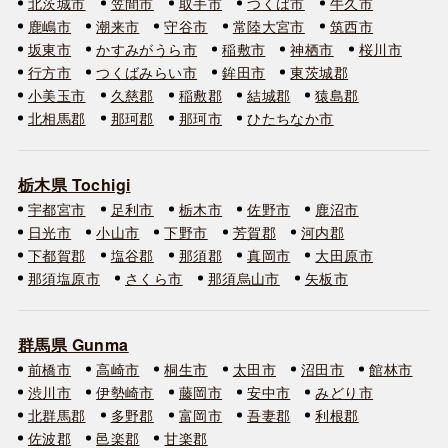
北茨城市
笠間市
取手市
つくば市
牛久市
鹿嶋市
潮来市
守谷市
常陸大宮市
筑西市
坂東市
かすみがうら市
稲敷市
神栖市
桜川市
行方市
つくばみらい市
鉾田市
東茨城郡
小美玉市
久慈郡
稲敷郡
結城郡
猿島郡
北相馬郡
那珂郡
那珂市
ひたちなか市
栃木県 Tochigi
宇都宮市
足利市
栃木市
佐野市
鹿沼市
日光市
小山市
下野市
芳賀郡
河内郡
下都賀郡
塩谷郡
那須郡
真岡市
大田原市
那須塩原市
さくら市
那須烏山市
矢板市
群馬県 Gunma
前橋市
高崎市
桐生市
太田市
沼田市
館林市
渋川市
伊勢崎市
藤岡市
安中市
みどり市
北群馬郡
多野郡
富岡市
吾妻郡
利根郡
佐波郡
邑楽郡
甘楽郡