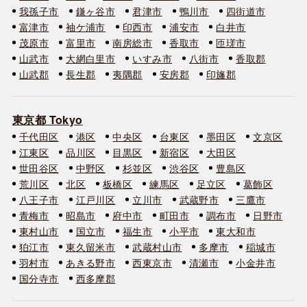
我孫子市
鎌ヶ谷市
君津市
鴨川市
四街道市
富津市
袖ケ浦市
印西市
浦安市
白井市
茂原市
富里市
南房総市
香取市
匝瑳市
山武市
大網白里市
いすみ市
八街市
香取郡
山武郡
長生郡
夷隅郡
安房郡
印旛郡
東京都 Tokyo
千代田区
港区
中央区
台東区
墨田区
文京区
江東区
品川区
目黒区
新宿区
大田区
世田谷区
中野区
杉並区
渋谷区
豊島区
荒川区
北区
板橋区
練馬区
足立区
葛飾区
八王子市
江戸川区
立川市
武蔵野市
三鷹市
青梅市
昭島市
府中市
町田市
調布市
日野市
東村山市
国立市
福生市
小平市
東大和市
狛江市
東久留米市
武蔵村山市
多摩市
稲城市
羽村市
あきる野市
西東京市
清瀬市
小金井市
国分寺市
西多摩郡