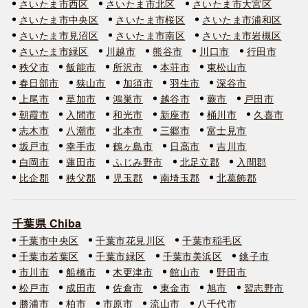
さいたま市西区
さいたま市北区
さいたま市大宮区
さいたま市中央区
さいたま市桜区
さいたま市浦和区
さいたま市見沼区
さいたま市南区
さいたま市岩槻区
さいたま市緑区
川越市
熊谷市
川口市
行田市
秩父市
飯能市
所沢市
本荘市
東松山市
春日部市
狭山市
加須市
羽生市
深谷市
上尾市
草加市
鴻巣市
越谷市
蕨市
戸田市
朝霞市
入間市
和光市
新座市
桶川市
久喜市
志木市
八潮市
北本市
三郷市
富士見市
坂戸市
幸手市
鶴ヶ島市
日高市
吉川市
白岡市
蓮田市
ふじみ野市
北足立郡
入間郡
比企郡
秩父郡
児玉郡
南埼玉郡
北葛飾郡
千葉県 Chiba
千葉市中央区
千葉市花見川区
千葉市稲毛区
千葉市若葉区
千葉市緑区
千葉市美浜区
銚子市
市川市
船橋市
木更津市
館山市
野田市
松戸市
成田市
佐倉市
東金市
旭市
習志野市
勝浦市
柏市
市原市
流山市
八千代市