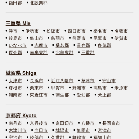
額田郡
北設楽郡
三重県 Mie
津市
伊勢市
松阪市
四日市市
桑名市
名張市
鈴鹿市
亀山市
鳥羽市
熊野市
尾鷲市
伊賀市
いなべ市
志摩市
桑名郡
員弁郡
多気郡
度会郡
南牟婁郡
北牟婁郡
三重郡
滋賀県 Shiga
大津市
長浜市
近江八幡市
草津市
守山市
彦根市
栗東市
甲賀市
野洲市
高島市
米原市
湖南市
東近江市
蒲生郡
愛知郡
犬上郡
京都府 Kyoto
南丹市
京丹後市
京田辺市
八幡市
長岡京市
木津川市
向日市
城陽市
亀岡市
宮津市
宇治市
綾部市
久世郡
舞鶴市
福知山市