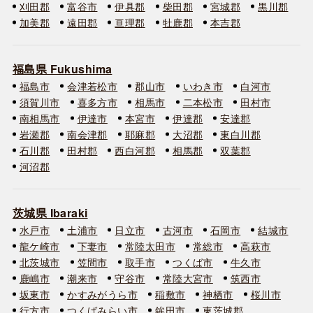
刈田郡
富谷市
伊具郡
柴田郡
宮城郡
黒川郡
加美郡
遠田郡
亘理郡
牡鹿郡
本吉郡
福島県 Fukushima
福島市
会津若松市
郡山市
いわき市
白河市
須賀川市
喜多方市
相馬市
二本松市
田村市
南相馬市
伊達市
本宮市
伊達郡
安達郡
岩瀬郡
南会津郡
耶麻郡
大沼郡
東白川郡
石川郡
田村郡
西白河郡
相馬郡
双葉郡
河沼郡
茨城県 Ibaraki
水戸市
土浦市
日立市
古河市
石岡市
結城市
龍ケ崎市
下妻市
常陸太田市
常総市
高萩市
北茨城市
笠間市
取手市
つくば市
牛久市
鹿嶋市
潮来市
守谷市
常陸大宮市
筑西市
坂東市
かすみがうら市
稲敷市
神栖市
桜川市
行方市
つくばみらい市
鉾田市
東茨城郡