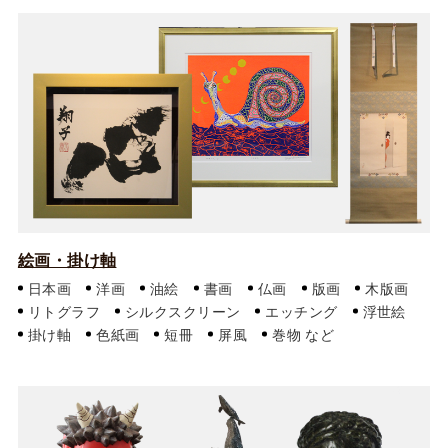
絵画・掛け軸
日本画
洋画
油絵
書画
仏画
版画
木版画
リトグラフ
シルクスクリーン
エッチング
浮世絵
掛け軸
色紙画
短冊
屏風
巻物