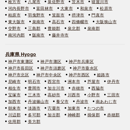
枚方市
八尾市
泉佐野市
茨木市
寝屋川市
河内長野市
富田林市
大東市
和泉市
松原市
柏原市
羽曳野市
箕面市
摂津市
門真市
東大阪市
泉南市
高石市
四條畷市
大阪狭山市
交野市
三島郡
豊能郡
泉北郡
泉南郡
南河内郡
阪南市
藤井寺市
兵庫県 Hyogo
神戸市東灘区
神戸市灘区
神戸市兵庫区
神戸市長田区
神戸市須磨区
神戸市垂水区
神戸市北区
神戸市中央区
神戸市西区
姫路市
尼崎市
明石市
西宮市
洲本市
芦屋市
伊丹市
相生市
豊岡市
加古川市
赤穂市
西脇市
宝塚市
三木市
高砂市
川西市
小野市
三田市
加西市
丹波篠山市
養父市
丹波市
南あわじ市
朝来市
淡路市
宍粟市
加東市
たつの市
川辺郡
多可郡
加古郡
神崎郡
揖保郡
赤穂郡
佐用郡
美方郡