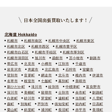
日本全国出張買取いたします！
北海道 Hokkaido
札幌市
札幌市南区
札幌市中央区
札幌市東区
札幌市北区
札幌市西区
札幌市豊平区
札幌市白石区
札幌市手稲区
札幌市厚別区
札幌市清田区
旭川市
函館市
苫小牧市
釧路市
帯広市
北見市
小樽市
江別市
千歳市
岩見沢市
恵庭市
北広島市
石狩市
室蘭市
登別市
音更町
網走市
北斗市
稚内市
伊達市
名寄市
根室市
七飯町
幕別町
美唄市
新ひだか町
滝川市
紋別市
中標津町
富良野市
深川市
美幌町
留萌市
士別市
余市町
釧路町
白老町
砂川市
芽室町
遠軽町
当別町
八雲町
森町
別海町
芦別市
俱知安町
岩内町
日高町
栗山町
斜里町
浦河町
長沼町
赤平市
美瑛町