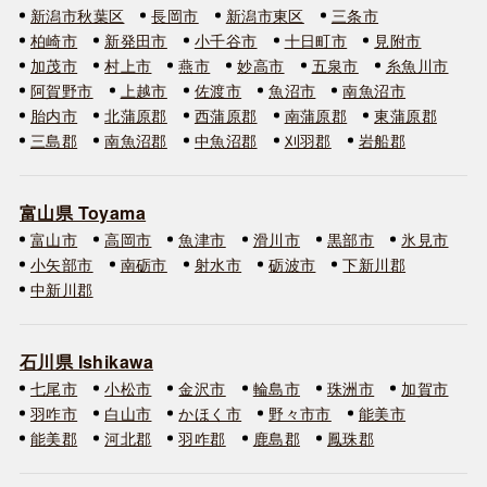
新潟市秋葉区
長岡市
新潟市東区
三条市
柏崎市
新発田市
小千谷市
十日町市
見附市
加茂市
村上市
燕市
妙高市
五泉市
糸魚川市
阿賀野市
上越市
佐渡市
魚沼市
南魚沼市
胎内市
北蒲原郡
西蒲原郡
南蒲原郡
東蒲原郡
三島郡
南魚沼郡
中魚沼郡
刈羽郡
岩船郡
富山県 Toyama
富山市
高岡市
魚津市
滑川市
黒部市
氷見市
小矢部市
南砺市
射水市
砺波市
下新川郡
中新川郡
石川県 Ishikawa
七尾市
小松市
金沢市
輪島市
珠洲市
加賀市
羽咋市
白山市
かほく市
野々市市
能美市
能美郡
河北郡
羽咋郡
鹿島郡
鳳珠郡