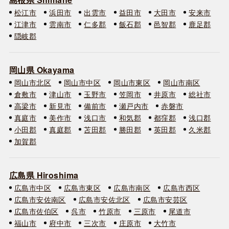
松江市
浜田市
出雲市
益田市
大田市
安来市
江津市
雲南市
仁多郡
飯石郡
邑智郡
鹿足郡
隠岐郡
岡山県 Okayama
岡山市北区
岡山市中区
岡山市東区
岡山市南区
倉敷市
津山市
玉野市
笠岡市
井原市
総社市
高梁市
新見市
備前市
瀬戸内市
赤磐市
真庭市
美作市
浅口市
和気郡
都窪郡
浅口郡
小田郡
真庭郡
苫田郡
勝田郡
英田郡
久米郡
加賀郡
広島県 Hiroshima
広島市中区
広島市東区
広島市南区
広島市西区
広島市安佐南区
広島市安佐北区
広島市安芸区
広島市佐伯区
呉市
竹原市
三原市
尾道市
福山市
府中市
三次市
庄原市
大竹市