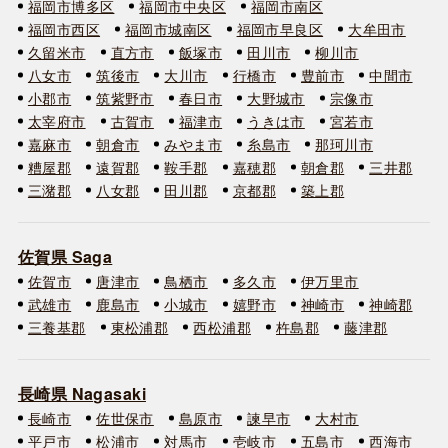
福岡市博多区
福岡市中央区
福岡市南区
福岡市西区
福岡市城南区
福岡市早良区
大牟田市
久留米市
直方市
飯塚市
田川市
柳川市
八女市
筑後市
大川市
行橋市
豊前市
中間市
小郡市
筑紫野市
春日市
大野城市
宗像市
太宰府市
古賀市
福津市
うきは市
宮若市
嘉麻市
朝倉市
みやま市
糸島市
那珂川市
糟屋郡
遠賀郡
鞍手郡
嘉穂郡
朝倉郡
三井郡
三潴郡
八女郡
田川郡
京都郡
築上郡
佐賀県 Saga
佐賀市
唐津市
鳥栖市
多久市
伊万里市
武雄市
鹿島市
小城市
嬉野市
神崎市
神崎郡
三養基郡
東松浦郡
西松浦郡
杵島郡
藤津郡
長崎県 Nagasaki
長崎市
佐世保市
島原市
諫早市
大村市
平戸市
松浦市
対馬市
壱岐市
五島市
西海市