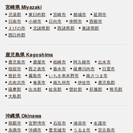
宮崎県 Miyazaki
児湯郡
東臼杵郡
宮崎市
都城市
延岡市
日南市
小林市
日向市
串間市
西都市
えびの市
北諸県郡
西諸県郡
東諸県郡
西臼杵郡
鹿児島県 Kagoshima
鹿児島市
鹿屋市
枕崎市
阿久根市
出水市
指宿市
西之表市
垂水市
薩摩川内市
日置市
曾於市
霧島市
いちき串木野市
南さつま市
志布志市
奄美市
南九州市
伊佐市
鹿児島郡
薩摩郡
出水郡
姶良郡
曽於郡
肝属郡
熊毛郡
大島郡
沖縄県 Okinawa
那覇市
宜野湾市
石垣市
浦添市
名護市
糸満市
沖縄市
豊見城市
うるま市
宮古島市