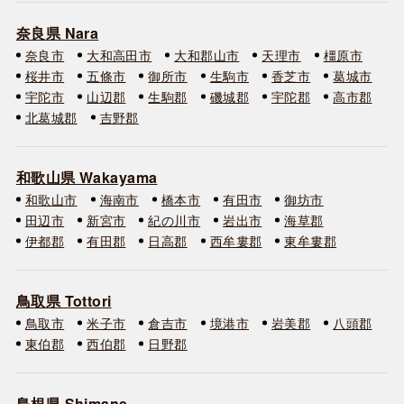
奈良県 Nara
奈良市
大和高田市
大和郡山市
天理市
橿原市
桜井市
五條市
御所市
生駒市
香芝市
葛城市
宇陀市
山辺郡
生駒郡
磯城郡
宇陀郡
高市郡
北葛城郡
吉野郡
和歌山県 Wakayama
和歌山市
海南市
橋本市
有田市
御坊市
田辺市
新宮市
紀の川市
岩出市
海草郡
伊都郡
有田郡
日高郡
西牟婁郡
東牟婁郡
鳥取県 Tottori
鳥取市
米子市
倉吉市
境港市
岩美郡
八頭郡
東伯郡
西伯郡
日野郡
島根県 Shimane