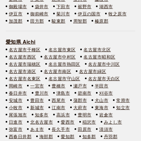
御殿場市
袋井市
下田市
裾野市
湖西市
伊豆市
御前崎市
菊川市
伊豆の国市
牧之原市
加茂郡
田方郡
駿東郡
周智郡
榛原郡
愛知県 Aichi
名古屋市千種区
名古屋市東区
名古屋市北区
名古屋市西区
名古屋市中村区
名古屋市昭和区
名古屋市瑞穂区
名古屋市熱田区
名古屋市中川区
名古屋市港区
名古屋市南区
名古屋市緑区
名古屋市名東区
名古屋市守山区
名古屋市天白区
岡崎市
一宮市
豊橋市
瀬戸市
半田市
春日井市
豊川市
津島市
碧南市
刈谷市
安城市
豊田市
西尾市
蒲郡市
犬山市
常滑市
小牧市
新城市
江南市
大府市
東海市
知立市
尾張旭市
知多市
高浜市
豊明市
岩倉市
日進市
北名古屋市
愛西市
稲沢市
みよし市
弥富市
あま市
長久手市
田原市
清須市
西春日井郡
海部郡
愛知郡
知多郡
丹羽郡