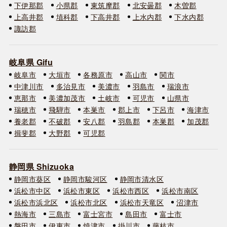
下伊那郡
小県郡
東筑摩郡
北安曇郡
木曽郡
上高井郡
埴科郡
下高井郡
上水内郡
下水内郡
諏訪郡
岐阜県 Gifu
岐阜市
大垣市
各務原市
高山市
関市
中津川市
多治見市
美濃市
羽島市
瑞浪市
恵那市
美濃加茂市
土岐市
可児市
山県市
瑞穂市
飛騨市
本巣市
郡上市
下呂市
海津市
養老郡
不破郡
安八郡
羽島郡
本巣郡
加茂郡
揖斐郡
大野郡
可児郡
静岡県 Shizuoka
静岡市葵区
静岡市駿河区
静岡市清水区
浜松市中区
浜松市東区
浜松市西区
浜松市南区
浜松市浜北区
浜松市北区
浜松市天竜区
沼津市
熱海市
三島市
富士宮市
島田市
富士市
磐田市
伊東市
焼津市
掛川市
藤枝市