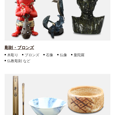
彫刻・ブロンズ
木彫り
ブロンズ
石像
仏像
曼陀羅
仏教彫刻