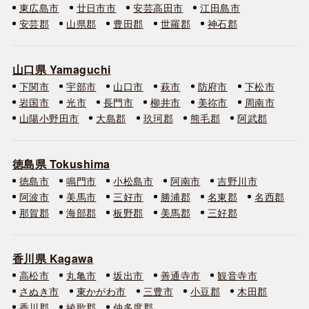
東広島市
廿日市市
安芸高田市
江田島市
安芸郡
山県郡
豊田郡
世羅郡
神石郡
山口県 Yamaguchi
下関市
宇部市
山口市
萩市
防府市
下松市
岩国市
光市
長門市
柳井市
美祢市
周南市
山陽小野田市
大島郡
玖珂郡
熊毛郡
阿武郡
徳島県 Tokushima
徳島市
鳴門市
小松島市
阿南市
吉野川市
阿波市
美馬市
三好市
勝浦郡
名東郡
名西郡
那賀郡
海部郡
板野郡
美馬郡
三好郡
香川県 Kagawa
高松市
丸亀市
坂出市
善通寺市
観音寺市
さぬき市
東かがわ市
三豊市
小豆郡
木田郡
香川郡
綾歌郡
仲多度郡