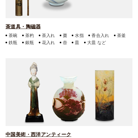
茶道具・陶磁器
茶碗
茶杓
茶入れ
棗
水指
香合入れ
茶釜
鉄瓶
銀瓶
花入れ
壺
皿
大皿
中国美術・西洋アンティーク