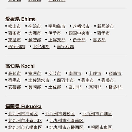
愛媛県 Ehime
松山市
今治市
宇和島市
八幡浜市
新居浜市
西条市
大洲市
伊予市
四国中央市
西予市
東温市
越智郡
上浮穴郡
伊予郡
喜多郡
西宇和郡
北宇和郡
南宇和郡
高知県 Kochi
高知市
室戸市
安芸市
南国市
土佐市
須崎市
宿毛市
土佐清水市
四万十市
香南市
香美市
安芸郡
長岡郡
土佐郡
吾川郡
高岡郡
幡多郡
福岡県 Fukuoka
北九州市門司区
北九州市若松区
北九州市戸畑区
北九州市小倉北区
北九州市小倉南区
北九州市八幡東区
北九州市八幡西区
福岡市東区