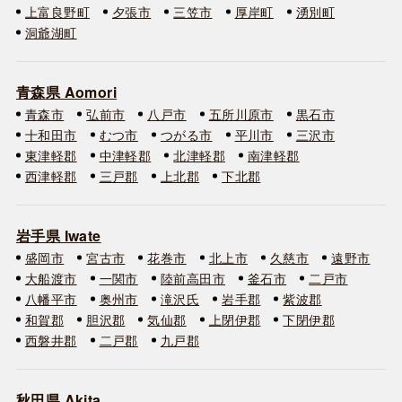
上富良野町
夕張市
三笠市
厚岸町
湧別町
洞爺湖町
青森県 Aomori
青森市
弘前市
八戸市
五所川原市
黒石市
十和田市
むつ市
つがる市
平川市
三沢市
東津軽郡
中津軽郡
北津軽郡
南津軽郡
西津軽郡
三戸郡
上北郡
下北郡
岩手県 Iwate
盛岡市
宮古市
花巻市
北上市
久慈市
遠野市
大船渡市
一関市
陸前高田市
釜石市
二戸市
八幡平市
奥州市
滝沢氏
岩手郡
紫波郡
和賀郡
胆沢郡
気仙郡
上閉伊郡
下閉伊郡
西磐井郡
二戸郡
九戸郡
秋田県 Akita