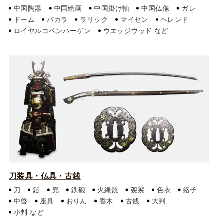
中国陶器
中国絵画
中国掛け軸
中国仏像
ガレ
ドーム
バカラ
ラリック
マイセン
ヘレンド
ロイヤルコペンハーゲン
ウエッジウッド
刀装具・仏具・古銭
刀
鎧
兜
鉄砲
火縄銃
袈裟
色衣
絡子
中啓
座具
おりん
香木
古銭
大判
小判