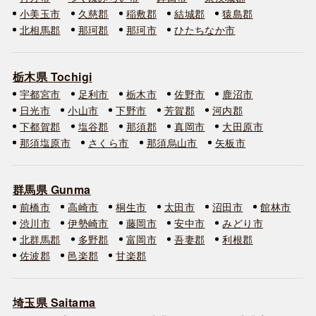
小美玉市
久慈郡
稲敷郡
結城郡
猿島郡
北相馬郡
那珂郡
那珂市
ひたちなか市
栃木県 Tochigi
宇都宮市
足利市
栃木市
佐野市
鹿沼市
日光市
小山市
下野市
芳賀郡
河内郡
下都賀郡
塩谷郡
那須郡
真岡市
大田原市
那須塩原市
さくら市
那須烏山市
矢板市
群馬県 Gunma
前橋市
高崎市
桐生市
太田市
沼田市
館林市
渋川市
伊勢崎市
藤岡市
安中市
みどり市
北群馬郡
多野郡
富岡市
吾妻郡
利根郡
佐波郡
邑楽郡
甘楽郡
埼玉県 Saitama