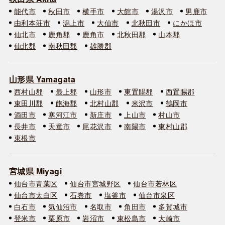
能代市
秋田市
横手市
大館市
湯沢市
男鹿市
由利本荘市
潟上市
大仙市
北秋田市
にかほ市
仙北市
鹿角郡
鹿角市
北秋田郡
山本郡
仙北郡
南秋田郡
雄勝郡
山形県 Yamagata
西村山郡
最上郡
山形市
東置賜郡
西置賜郡
東田川郡
飽海郡
北村山郡
米沢市
鶴岡市
酒田市
寒河江市
新庄市
上山市
村山市
長井市
天童市
尾花沢市
南陽市
東村山郡
東根市
宮城県 Miyagi
仙台市青葉区
仙台市宮城野区
仙台市若林区
仙台市太白区
石巻市
塩釜市
仙台市泉区
白石市
気仙沼市
名取市
角田市
多賀城市
登米市
栗原市
岩沼市
東松島市
大崎市