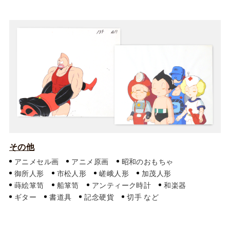
その他
アニメセル画
アニメ原画
昭和のおもちゃ
御所人形
市松人形
嵯峨人形
加茂人形
蒔絵箪笥
船箪笥
アンティーク時計
和楽器
ギター
書道具
記念硬貨
切手