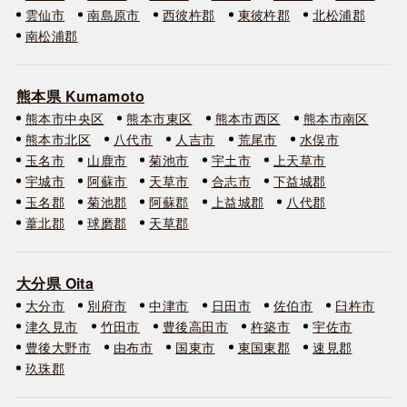
雲仙市
南島原市
西彼杵郡
東彼杵郡
北松浦郡
南松浦郡
熊本県 Kumamoto
熊本市中央区
熊本市東区
熊本市西区
熊本市南区
熊本市北区
八代市
人吉市
荒尾市
水俣市
玉名市
山鹿市
菊池市
宇土市
上天草市
宇城市
阿蘇市
天草市
合志市
下益城郡
玉名郡
菊池郡
阿蘇郡
上益城郡
八代郡
葦北郡
球磨郡
天草郡
大分県 Oita
大分市
別府市
中津市
日田市
佐伯市
臼杵市
津久見市
竹田市
豊後高田市
杵築市
宇佐市
豊後大野市
由布市
国東市
東国東郡
速見郡
玖珠郡