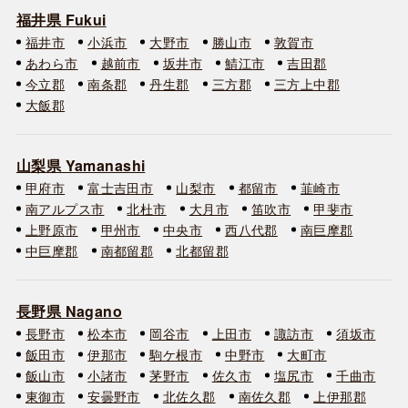
福井県 Fukui
福井市
小浜市
大野市
勝山市
敦賀市
あわら市
越前市
坂井市
鯖江市
吉田郡
今立郡
南条郡
丹生郡
三方郡
三方上中郡
大飯郡
山梨県 Yamanashi
甲府市
富士吉田市
山梨市
都留市
韮崎市
南アルプス市
北杜市
大月市
笛吹市
甲斐市
上野原市
甲州市
中央市
西八代郡
南巨摩郡
中巨摩郡
南都留郡
北都留郡
長野県 Nagano
長野市
松本市
岡谷市
上田市
諏訪市
須坂市
飯田市
伊那市
駒ケ根市
中野市
大町市
飯山市
小諸市
茅野市
佐久市
塩尻市
千曲市
東御市
安曇野市
北佐久郡
南佐久郡
上伊那郡