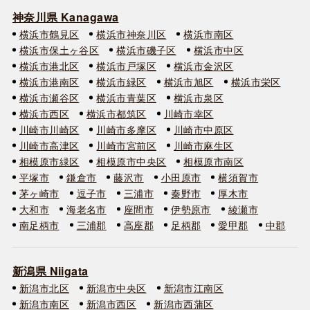
神奈川県 Kanagawa
横浜市鶴見区
横浜市神奈川区
横浜市南区
横浜市保土ヶ谷区
横浜市磯子区
横浜市中区
横浜市港北区
横浜市戸塚区
横浜市金沢区
横浜市港南区
横浜市緑区
横浜市旭区
横浜市栄区
横浜市瀬谷区
横浜市青葉区
横浜市泉区
横浜市西区
横浜市都筑区
川崎市幸区
川崎市川崎区
川崎市多摩区
川崎市中原区
川崎市高津区
川崎市宮前区
川崎市麻生区
相模原市緑区
相模原市中央区
相模原市南区
平塚市
鎌倉市
藤沢市
小田原市
横須賀市
茅ヶ崎市
逗子市
三浦市
秦野市
厚木市
大和市
海老名市
座間市
伊勢原市
綾瀬市
南足柄市
三浦郡
高座郡
足柄郡
愛甲郡
中郡
新潟県 Niigata
新潟市北区
新潟市中央区
新潟市江南区
新潟市南区
新潟市西区
新潟市西蒲区