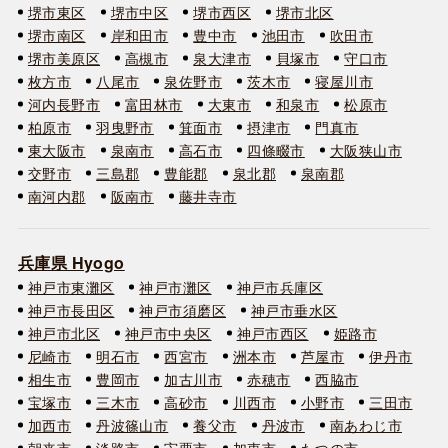
堺市東区
堺市中区
堺市西区
堺市北区
堺市南区
岸和田市
豊中市
池田市
吹田市
堺市美原区
高槻市
泉大津市
貝塚市
守口市
枚方市
八尾市
泉佐野市
茨木市
寝屋川市
河内長野市
富田林市
大東市
和泉市
松原市
柏原市
羽曳野市
箕面市
摂津市
門真市
東大阪市
泉南市
高石市
四條畷市
大阪狭山市
交野市
三島郡
豊能郡
泉北郡
泉南郡
南河内郡
阪南市
藤井寺市
兵庫県 Hyogo
神戸市東灘区
神戸市灘区
神戸市兵庫区
神戸市長田区
神戸市須磨区
神戸市垂水区
神戸市北区
神戸市中央区
神戸市西区
姫路市
尼崎市
明石市
西宮市
洲本市
芦屋市
伊丹市
相生市
豊岡市
加古川市
赤穂市
西脇市
宝塚市
三木市
高砂市
川西市
小野市
三田市
加西市
丹波篠山市
養父市
丹波市
南あわじ市
朝来市
淡路市
宍粟市
加東市
たつの市