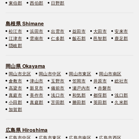
東伯郡
西伯郡
日野郡
島根県 Shimane
松江市
浜田市
出雲市
益田市
大田市
安来市
江津市
雲南市
仁多郡
飯石郡
邑智郡
鹿足郡
隠岐郡
岡山県 Okayama
岡山市北区
岡山市中区
岡山市東区
岡山市南区
倉敷市
津山市
玉野市
笠岡市
井原市
総社市
高梁市
新見市
備前市
瀬戸内市
赤磐市
真庭市
美作市
浅口市
和気郡
都窪郡
浅口郡
小田郡
真庭郡
苫田郡
勝田郡
英田郡
久米郡
加賀郡
広島県 Hiroshima
広島市中区
広島市東区
広島市南区
広島市西区