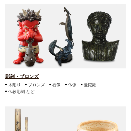
彫刻・ブロンズ
木彫り
ブロンズ
石像
仏像
曼陀羅
仏教彫刻