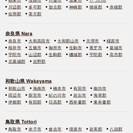
川辺郡
多可郡
加古郡
神崎郡
揖保郡
赤穂郡
佐用郡
美方郡
奈良県 Nara
奈良市
大和高田市
大和郡山市
天理市
橿原市
桜井市
五條市
御所市
生駒市
香芝市
葛城市
宇陀市
山辺郡
生駒郡
磯城郡
宇陀郡
高市郡
北葛城郡
吉野郡
和歌山県 Wakayama
和歌山市
海南市
橋本市
有田市
御坊市
田辺市
新宮市
紀の川市
岩出市
海草郡
伊都郡
有田郡
日高郡
西牟婁郡
東牟婁郡
鳥取県 Tottori
鳥取市
米子市
倉吉市
境港市
岩美郡
八頭郡