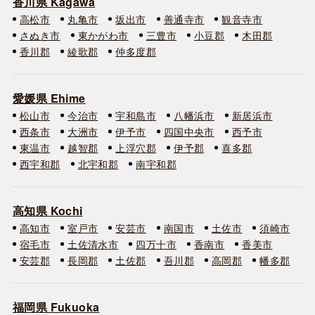
香川県 Kagawa
高松市
丸亀市
坂出市
善通寺市
観音寺市
さぬき市
東かがわ市
三豊市
小豆郡
木田郡
香川郡
綾歌郡
仲多度郡
愛媛県 Ehime
松山市
今治市
宇和島市
八幡浜市
新居浜市
西条市
大洲市
伊予市
四国中央市
西予市
東温市
越智郡
上浮穴郡
伊予郡
喜多郡
西宇和郡
北宇和郡
南宇和郡
高知県 Kochi
高知市
室戸市
安芸市
南国市
土佐市
須崎市
宿毛市
土佐清水市
四万十市
香南市
香美市
安芸郡
長岡郡
土佐郡
吾川郡
高岡郡
幡多郡
福岡県 Fukuoka