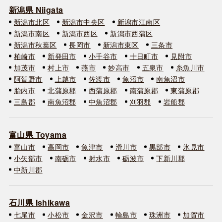
新潟県 Niigata
新潟市北区
新潟市中央区
新潟市江南区
新潟市南区
新潟市西区
新潟市西蒲区
新潟市秋葉区
長岡市
新潟市東区
三条市
柏崎市
新発田市
小千谷市
十日町市
見附市
加茂市
村上市
燕市
妙高市
五泉市
糸魚川市
阿賀野市
上越市
佐渡市
魚沼市
南魚沼市
胎内市
北蒲原郡
西蒲原郡
南蒲原郡
東蒲原郡
三島郡
南魚沼郡
中魚沼郡
刈羽郡
岩船郡
富山県 Toyama
富山市
高岡市
魚津市
滑川市
黒部市
氷見市
小矢部市
南砺市
射水市
砺波市
下新川郡
中新川郡
石川県 Ishikawa
七尾市
小松市
金沢市
輪島市
珠洲市
加賀市