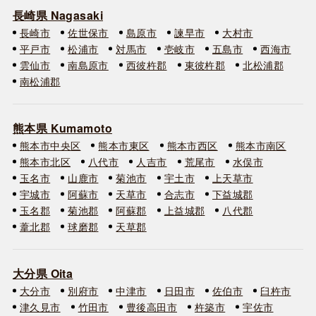
長崎県 Nagasaki
長崎市
佐世保市
島原市
諫早市
大村市
平戸市
松浦市
対馬市
壱岐市
五島市
西海市
雲仙市
南島原市
西彼杵郡
東彼杵郡
北松浦郡
南松浦郡
熊本県 Kumamoto
熊本市中央区
熊本市東区
熊本市西区
熊本市南区
熊本市北区
八代市
人吉市
荒尾市
水俣市
玉名市
山鹿市
菊池市
宇土市
上天草市
宇城市
阿蘇市
天草市
合志市
下益城郡
玉名郡
菊池郡
阿蘇郡
上益城郡
八代郡
葦北郡
球磨郡
天草郡
大分県 Oita
大分市
別府市
中津市
日田市
佐伯市
臼杵市
津久見市
竹田市
豊後高田市
杵築市
宇佐市