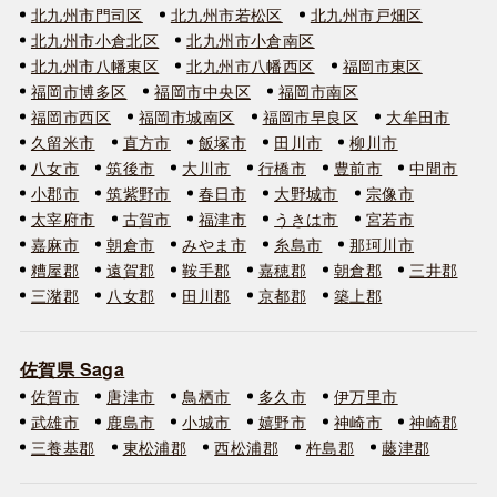
北九州市門司区
北九州市若松区
北九州市戸畑区
北九州市小倉北区
北九州市小倉南区
北九州市八幡東区
北九州市八幡西区
福岡市東区
福岡市博多区
福岡市中央区
福岡市南区
福岡市西区
福岡市城南区
福岡市早良区
大牟田市
久留米市
直方市
飯塚市
田川市
柳川市
八女市
筑後市
大川市
行橋市
豊前市
中間市
小郡市
筑紫野市
春日市
大野城市
宗像市
太宰府市
古賀市
福津市
うきは市
宮若市
嘉麻市
朝倉市
みやま市
糸島市
那珂川市
糟屋郡
遠賀郡
鞍手郡
嘉穂郡
朝倉郡
三井郡
三潴郡
八女郡
田川郡
京都郡
築上郡
佐賀県 Saga
佐賀市
唐津市
鳥栖市
多久市
伊万里市
武雄市
鹿島市
小城市
嬉野市
神崎市
神崎郡
三養基郡
東松浦郡
西松浦郡
杵島郡
藤津郡