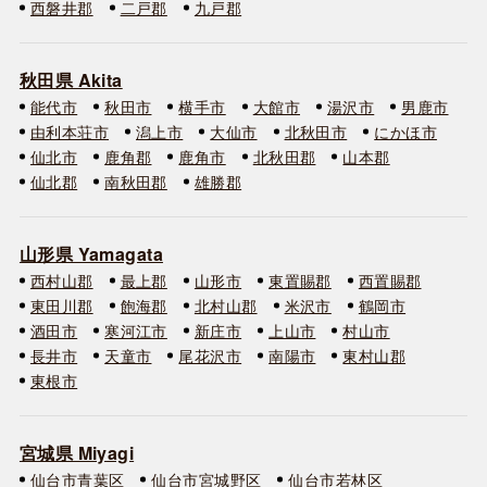
西磐井郡
二戸郡
九戸郡
秋田県 Akita
能代市
秋田市
横手市
大館市
湯沢市
男鹿市
由利本荘市
潟上市
大仙市
北秋田市
にかほ市
仙北市
鹿角郡
鹿角市
北秋田郡
山本郡
仙北郡
南秋田郡
雄勝郡
山形県 Yamagata
西村山郡
最上郡
山形市
東置賜郡
西置賜郡
東田川郡
飽海郡
北村山郡
米沢市
鶴岡市
酒田市
寒河江市
新庄市
上山市
村山市
長井市
天童市
尾花沢市
南陽市
東村山郡
東根市
宮城県 Miyagi
仙台市青葉区
仙台市宮城野区
仙台市若林区