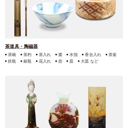
茶道具・陶磁器
茶碗
茶杓
茶入れ
棗
水指
香合入れ
茶釜
鉄瓶
銀瓶
花入れ
壺
皿
大皿