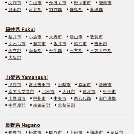
羽咋市
白山市
かほく市
野々市市
能美市
能美郡
河北郡
羽咋郡
鹿島郡
鳳珠郡
福井県 Fukui
福井市
小浜市
大野市
勝山市
敦賀市
あわら市
越前市
坂井市
鯖江市
吉田郡
今立郡
南条郡
丹生郡
三方郡
三方上中郡
大飯郡
山梨県 Yamanashi
甲府市
富士吉田市
山梨市
都留市
韮崎市
南アルプス市
北杜市
大月市
笛吹市
甲斐市
上野原市
甲州市
中央市
西八代郡
南巨摩郡
中巨摩郡
南都留郡
北都留郡
長野県 Nagano
長野市
松本市
岡谷市
上田市
諏訪市
須坂市