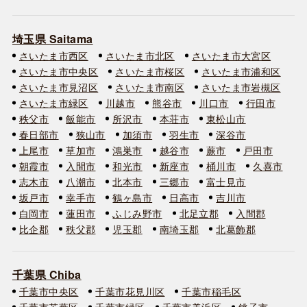
埼玉県 Saitama
さいたま市西区
さいたま市北区
さいたま市大宮区
さいたま市中央区
さいたま市桜区
さいたま市浦和区
さいたま市見沼区
さいたま市南区
さいたま市岩槻区
さいたま市緑区
川越市
熊谷市
川口市
行田市
秩父市
飯能市
所沢市
本荘市
東松山市
春日部市
狭山市
加須市
羽生市
深谷市
上尾市
草加市
鴻巣市
越谷市
蕨市
戸田市
朝霞市
入間市
和光市
新座市
桶川市
久喜市
志木市
八潮市
北本市
三郷市
富士見市
坂戸市
幸手市
鶴ヶ島市
日高市
吉川市
白岡市
蓮田市
ふじみ野市
北足立郡
入間郡
比企郡
秩父郡
児玉郡
南埼玉郡
北葛飾郡
千葉県 Chiba
千葉市中央区
千葉市花見川区
千葉市稲毛区
千葉市若葉区
千葉市緑区
千葉市美浜区
銚子市