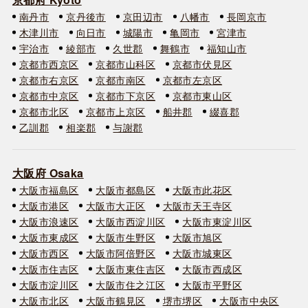
南丹市
京丹後市
京田辺市
八幡市
長岡京市
木津川市
向日市
城陽市
亀岡市
宮津市
宇治市
綾部市
久世郡
舞鶴市
福知山市
京都市西京区
京都市山科区
京都市伏見区
京都市右京区
京都市南区
京都市左京区
京都市中京区
京都市下京区
京都市東山区
京都市北区
京都市上京区
船井郡
綴喜郡
乙訓郡
相楽郡
与謝郡
大阪府 Osaka
大阪市福島区
大阪市都島区
大阪市此花区
大阪市港区
大阪市大正区
大阪市天王寺区
大阪市浪速区
大阪市西淀川区
大阪市東淀川区
大阪市東成区
大阪市生野区
大阪市旭区
大阪市西区
大阪市阿倍野区
大阪市城東区
大阪市住吉区
大阪市東住吉区
大阪市西成区
大阪市淀川区
大阪市住之江区
大阪市平野区
大阪市北区
大阪市鶴見区
堺市堺区
大阪市中央区