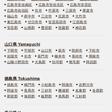
広島市安佐南区
広島市安佐北区
広島市安芸区
広島市佐伯区
呉市
竹原市
三原市
尾道市
福山市
府中市
三次市
庄原市
大竹市
東広島市
廿日市市
安芸高田市
江田島市
安芸郡
山県郡
豊田郡
世羅郡
神石郡
山口県 Yamaguchi
下関市
宇部市
山口市
萩市
防府市
下松市
岩国市
光市
長門市
柳井市
美祢市
周南市
山陽小野田市
大島郡
玖珂郡
熊毛郡
阿武郡
徳島県 Tokushima
徳島市
鳴門市
小松島市
阿南市
吉野川市
阿波市
美馬市
三好市
勝浦郡
名東郡
名西郡
那賀郡
海部郡
板野郡
美馬郡
三好郡