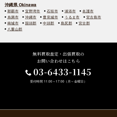
沖縄県 Okinawa
那覇市
宜野湾市
石垣市
浦添市
名護市
糸満市
沖縄市
豊見城市
うるま市
宮古島市
南城市
国頭郡
中頭郡
島尻郡
宮古郡
八重山郡
無料買取査定・出張買取の
お問い合わせはこちら
03-6433-1145
受付時間 11:00～17:00（月～金曜日）