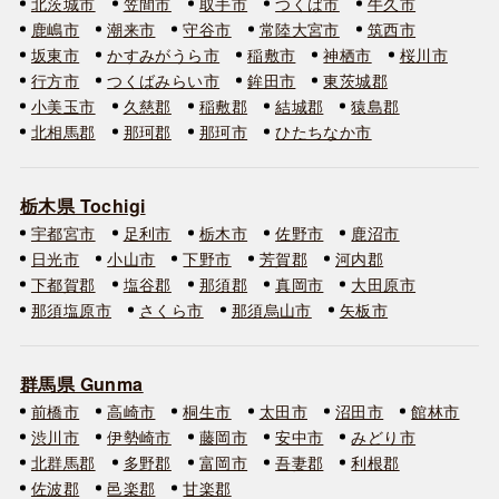
北茨城市
笠間市
取手市
つくば市
牛久市
鹿嶋市
潮来市
守谷市
常陸大宮市
筑西市
坂東市
かすみがうら市
稲敷市
神栖市
桜川市
行方市
つくばみらい市
鉾田市
東茨城郡
小美玉市
久慈郡
稲敷郡
結城郡
猿島郡
北相馬郡
那珂郡
那珂市
ひたちなか市
栃木県 Tochigi
宇都宮市
足利市
栃木市
佐野市
鹿沼市
日光市
小山市
下野市
芳賀郡
河内郡
下都賀郡
塩谷郡
那須郡
真岡市
大田原市
那須塩原市
さくら市
那須烏山市
矢板市
群馬県 Gunma
前橋市
高崎市
桐生市
太田市
沼田市
館林市
渋川市
伊勢崎市
藤岡市
安中市
みどり市
北群馬郡
多野郡
富岡市
吾妻郡
利根郡
佐波郡
邑楽郡
甘楽郡