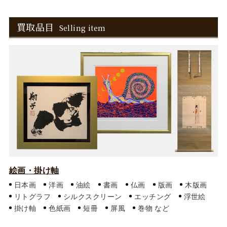
買取品目
Selling item
絵画・掛け軸
日本画
洋画
油絵
書画
仏画
版画
木版画
リトグラフ
シルクスクリーン
エッチング
浮世絵
掛け軸
色紙画
短冊
屏風
巻物