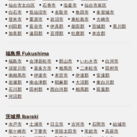
仙台市太白区
石巻市
塩釜市
仙台市泉区
白石市
気仙沼市
名取市
角田市
多賀城市
登米市
栗原市
岩沼市
東松島市
大崎市
刈田郡
富谷市
伊具郡
柴田郡
宮城郡
黒川郡
加美郡
遠田郡
亘理郡
牡鹿郡
本吉郡
福島県 Fukushima
福島市
会津若松市
郡山市
いわき市
白河市
須賀川市
喜多方市
相馬市
二本松市
田村市
南相馬市
伊達市
本宮市
伊達郡
安達郡
岩瀬郡
南会津郡
耶麻郡
大沼郡
東白川郡
石川郡
田村郡
西白河郡
相馬郡
双葉郡
河沼郡
茨城県 Ibaraki
水戸市
土浦市
日立市
古河市
石岡市
結城市
龍ケ崎市
下妻市
常陸太田市
常総市
高萩市