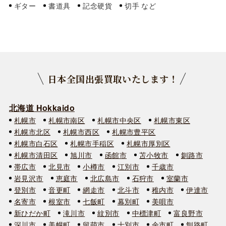
ギター
書道具
記念硬貨
切手
日本全国出張買取いたします！
北海道 Hokkaido
札幌市
札幌市南区
札幌市中央区
札幌市東区
札幌市北区
札幌市西区
札幌市豊平区
札幌市白石区
札幌市手稲区
札幌市厚別区
札幌市清田区
旭川市
函館市
苫小牧市
釧路市
帯広市
北見市
小樽市
江別市
千歳市
岩見沢市
恵庭市
北広島市
石狩市
室蘭市
登別市
音更町
網走市
北斗市
稚内市
伊達市
名寄市
根室市
七飯町
幕別町
美唄市
新ひだか町
滝川市
紋別市
中標津町
富良野市
深川市
美幌町
留萌市
士別市
余市町
釧路町