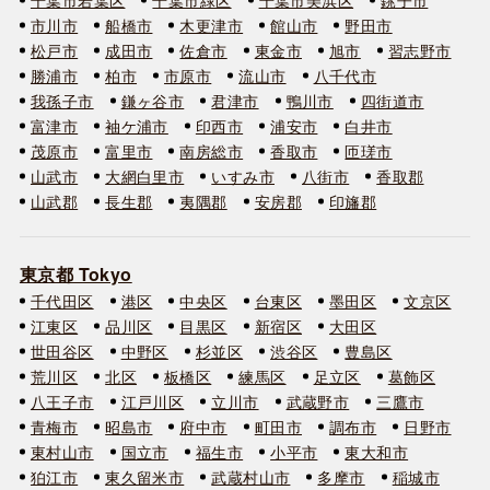
市川市
船橋市
木更津市
館山市
野田市
松戸市
成田市
佐倉市
東金市
旭市
習志野市
勝浦市
柏市
市原市
流山市
八千代市
我孫子市
鎌ヶ谷市
君津市
鴨川市
四街道市
富津市
袖ケ浦市
印西市
浦安市
白井市
茂原市
富里市
南房総市
香取市
匝瑳市
山武市
大網白里市
いすみ市
八街市
香取郡
山武郡
長生郡
夷隅郡
安房郡
印旛郡
東京都 Tokyo
千代田区
港区
中央区
台東区
墨田区
文京区
江東区
品川区
目黒区
新宿区
大田区
世田谷区
中野区
杉並区
渋谷区
豊島区
荒川区
北区
板橋区
練馬区
足立区
葛飾区
八王子市
江戸川区
立川市
武蔵野市
三鷹市
青梅市
昭島市
府中市
町田市
調布市
日野市
東村山市
国立市
福生市
小平市
東大和市
狛江市
東久留米市
武蔵村山市
多摩市
稲城市