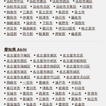
浜松市中区
浜松市東区
浜松市西区
浜松市南区
浜松市浜北区
浜松市北区
浜松市天竜区
沼津市
熱海市
三島市
富士宮市
島田市
富士市
磐田市
伊東市
焼津市
掛川市
藤枝市
御殿場市
袋井市
下田市
裾野市
湖西市
伊豆市
御前崎市
菊川市
伊豆の国市
牧之原市
加茂郡
田方郡
駿東郡
周智郡
榛原郡
愛知県 Aichi
名古屋市千種区
名古屋市東区
名古屋市北区
名古屋市西区
名古屋市中村区
名古屋市昭和区
名古屋市瑞穂区
名古屋市熱田区
名古屋市中川区
名古屋市港区
名古屋市南区
名古屋市緑区
名古屋市名東区
名古屋市守山区
名古屋市天白区
岡崎市
一宮市
豊橋市
瀬戸市
半田市
春日井市
豊川市
津島市
碧南市
刈谷市
安城市
豊田市
西尾市
蒲郡市
犬山市
常滑市
小牧市
新城市
江南市
大府市
東海市
知立市
尾張旭市
知多市
高浜市
豊明市
岩倉市