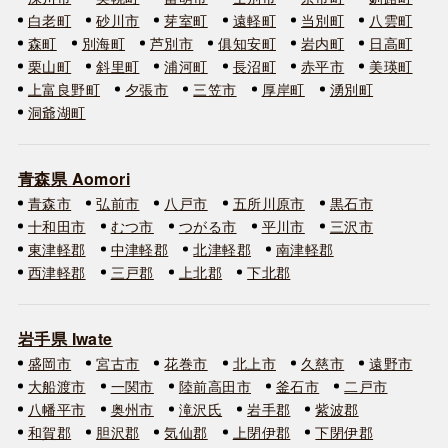
白老町
砂川市
芽室町
遠軽町
当別町
八雲町
森町
別海町
芦別市
俱知安町
岩内町
日高町
栗山町
斜里町
浦河町
長沼町
赤平市
美瑛町
上富良野町
夕張市
三笠市
厚岸町
湧別町
洞爺湖町
青森県 Aomori
青森市
弘前市
八戸市
五所川原市
黒石市
十和田市
むつ市
つがる市
平川市
三沢市
東津軽郡
中津軽郡
北津軽郡
南津軽郡
西津軽郡
三戸郡
上北郡
下北郡
岩手県 Iwate
盛岡市
宮古市
花巻市
北上市
久慈市
遠野市
大船渡市
一関市
陸前高田市
釜石市
二戸市
八幡平市
奥州市
滝沢氏
岩手郡
紫波郡
和賀郡
胆沢郡
気仙郡
上閉伊郡
下閉伊郡