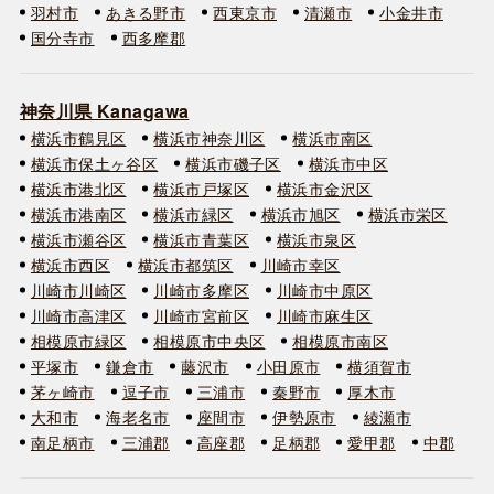
羽村市
あきる野市
西東京市
清瀬市
小金井市
国分寺市
西多摩郡
神奈川県 Kanagawa
横浜市鶴見区
横浜市神奈川区
横浜市南区
横浜市保土ヶ谷区
横浜市磯子区
横浜市中区
横浜市港北区
横浜市戸塚区
横浜市金沢区
横浜市港南区
横浜市緑区
横浜市旭区
横浜市栄区
横浜市瀬谷区
横浜市青葉区
横浜市泉区
横浜市西区
横浜市都筑区
川崎市幸区
川崎市川崎区
川崎市多摩区
川崎市中原区
川崎市高津区
川崎市宮前区
川崎市麻生区
相模原市緑区
相模原市中央区
相模原市南区
平塚市
鎌倉市
藤沢市
小田原市
横須賀市
茅ヶ崎市
逗子市
三浦市
秦野市
厚木市
大和市
海老名市
座間市
伊勢原市
綾瀬市
南足柄市
三浦郡
高座郡
足柄郡
愛甲郡
中郡