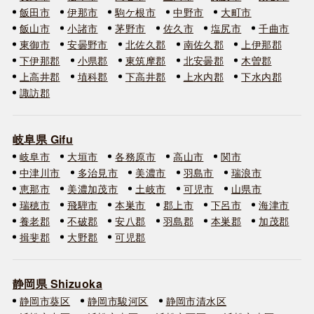
飯田市
伊那市
駒ケ根市
中野市
大町市
飯山市
小諸市
茅野市
佐久市
塩尻市
千曲市
東御市
安曇野市
北佐久郡
南佐久郡
上伊那郡
下伊那郡
小県郡
東筑摩郡
北安曇郡
木曽郡
上高井郡
埴科郡
下高井郡
上水内郡
下水内郡
諏訪郡
岐阜県 Gifu
岐阜市
大垣市
各務原市
高山市
関市
中津川市
多治見市
美濃市
羽島市
瑞浪市
恵那市
美濃加茂市
土岐市
可児市
山県市
瑞穂市
飛騨市
本巣市
郡上市
下呂市
海津市
養老郡
不破郡
安八郡
羽島郡
本巣郡
加茂郡
揖斐郡
大野郡
可児郡
静岡県 Shizuoka
静岡市葵区
静岡市駿河区
静岡市清水区