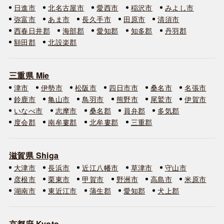
日進市
北名古屋市
愛西市
稲沢市
みよし市
弥富市
あま市
長久手市
田原市
清須市
西春日井郡
海部郡
愛知郡
知多郡
丹羽郡
額田郡
北設楽郡
三重県 Mie
津市
伊勢市
松阪市
四日市市
桑名市
名張市
鈴鹿市
亀山市
鳥羽市
熊野市
尾鷲市
伊賀市
いなべ市
志摩市
桑名郡
員弁郡
多気郡
度会郡
南牟婁郡
北牟婁郡
三重郡
滋賀県 Shiga
大津市
長浜市
近江八幡市
草津市
守山市
彦根市
栗東市
甲賀市
野洲市
高島市
米原市
湖南市
東近江市
蒲生郡
愛知郡
犬上郡
京都府 Kyoto