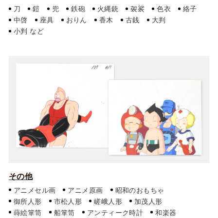
刀
鎧
兜
鉄砲
火縄銃
袈裟
色衣
絡子
中啓
座具
おりん
香木
古銭
大判
小判
その他
アニメセル画
アニメ原画
昭和のおもちゃ
御所人形
市松人形
嵯峨人形
加茂人形
蒔絵箪笥
船箪笥
アンティーク時計
和楽器