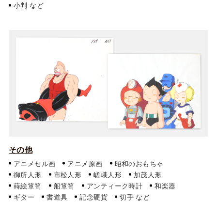
小判
その他
アニメセル画
アニメ原画
昭和のおもちゃ
御所人形
市松人形
嵯峨人形
加茂人形
蒔絵箪笥
船箪笥
アンティーク時計
和楽器
ギター
書道具
記念硬貨
切手