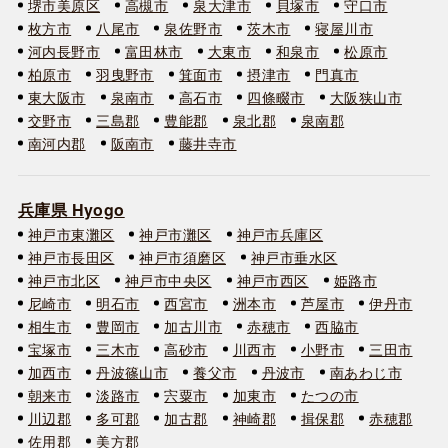
堺市美原区
高槻市
泉大津市
貝塚市
守口市
枚方市
八尾市
泉佐野市
茨木市
寝屋川市
河内長野市
富田林市
大東市
和泉市
松原市
柏原市
羽曳野市
箕面市
摂津市
門真市
東大阪市
泉南市
高石市
四條畷市
大阪狭山市
交野市
三島郡
豊能郡
泉北郡
泉南郡
南河内郡
阪南市
藤井寺市
兵庫県 Hyogo
神戸市東灘区
神戸市灘区
神戸市兵庫区
神戸市長田区
神戸市須磨区
神戸市垂水区
神戸市北区
神戸市中央区
神戸市西区
姫路市
尼崎市
明石市
西宮市
洲本市
芦屋市
伊丹市
相生市
豊岡市
加古川市
赤穂市
西脇市
宝塚市
三木市
高砂市
川西市
小野市
三田市
加西市
丹波篠山市
養父市
丹波市
南あわじ市
朝来市
淡路市
宍粟市
加東市
たつの市
川辺郡
多可郡
加古郡
神崎郡
揖保郡
赤穂郡
佐用郡
美方郡