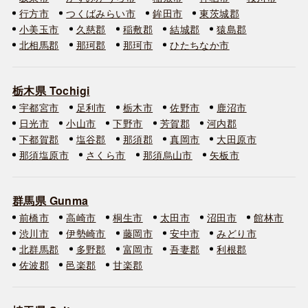
行方市
つくばみらい市
鉾田市
東茨城郡
小美玉市
久慈郡
稲敷郡
結城郡
猿島郡
北相馬郡
那珂郡
那珂市
ひたちなか市
栃木県 Tochigi
宇都宮市
足利市
栃木市
佐野市
鹿沼市
日光市
小山市
下野市
芳賀郡
河内郡
下都賀郡
塩谷郡
那須郡
真岡市
大田原市
那須塩原市
さくら市
那須烏山市
矢板市
群馬県 Gunma
前橋市
高崎市
桐生市
太田市
沼田市
館林市
渋川市
伊勢崎市
藤岡市
安中市
みどり市
北群馬郡
多野郡
富岡市
吾妻郡
利根郡
佐波郡
邑楽郡
甘楽郡