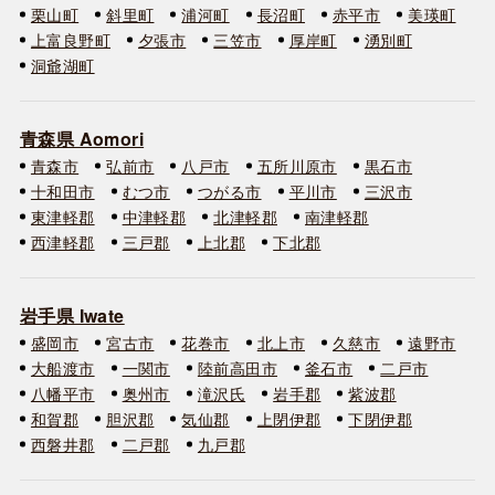
栗山町
斜里町
浦河町
長沼町
赤平市
美瑛町
上富良野町
夕張市
三笠市
厚岸町
湧別町
洞爺湖町
青森県 Aomori
青森市
弘前市
八戸市
五所川原市
黒石市
十和田市
むつ市
つがる市
平川市
三沢市
東津軽郡
中津軽郡
北津軽郡
南津軽郡
西津軽郡
三戸郡
上北郡
下北郡
岩手県 Iwate
盛岡市
宮古市
花巻市
北上市
久慈市
遠野市
大船渡市
一関市
陸前高田市
釜石市
二戸市
八幡平市
奥州市
滝沢氏
岩手郡
紫波郡
和賀郡
胆沢郡
気仙郡
上閉伊郡
下閉伊郡
西磐井郡
二戸郡
九戸郡