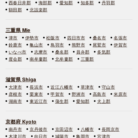
西春日井郡
海部郡
愛知郡
知多郡
丹羽郡
額田郡
北設楽郡
三重県 Mie
津市
伊勢市
松阪市
四日市市
桑名市
名張市
鈴鹿市
亀山市
鳥羽市
熊野市
尾鷲市
伊賀市
いなべ市
志摩市
桑名郡
員弁郡
多気郡
度会郡
南牟婁郡
北牟婁郡
三重郡
滋賀県 Shiga
大津市
長浜市
近江八幡市
草津市
守山市
彦根市
栗東市
甲賀市
野洲市
高島市
米原市
湖南市
東近江市
蒲生郡
愛知郡
犬上郡
京都府 Kyoto
南丹市
京丹後市
京田辺市
八幡市
長岡京市
木津川市
向日市
城陽市
亀岡市
宮津市