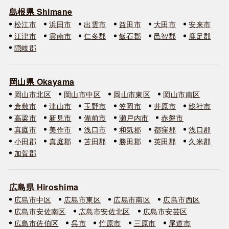
島根県 Shimane
松江市
浜田市
出雲市
益田市
大田市
安来市
江津市
雲南市
仁多郡
飯石郡
邑智郡
鹿足郡
隠岐郡
岡山県 Okayama
岡山市北区
岡山市中区
岡山市東区
岡山市南区
倉敷市
津山市
玉野市
笠岡市
井原市
総社市
高梁市
新見市
備前市
瀬戸内市
赤磐市
真庭市
美作市
浅口市
和気郡
都窪郡
浅口郡
小田郡
真庭郡
苫田郡
勝田郡
英田郡
久米郡
加賀郡
広島県 Hiroshima
広島市中区
広島市東区
広島市南区
広島市西区
広島市安佐南区
広島市安佐北区
広島市安芸区
広島市佐伯区
呉市
竹原市
三原市
尾道市