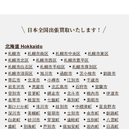
日本全国出張買取いたします！
北海道 Hokkaido
札幌市
札幌市南区
札幌市中央区
札幌市東区
札幌市北区
札幌市西区
札幌市豊平区
札幌市白石区
札幌市手稲区
札幌市厚別区
札幌市清田区
旭川市
函館市
苫小牧市
釧路市
帯広市
北見市
小樽市
江別市
千歳市
岩見沢市
恵庭市
北広島市
石狩市
室蘭市
登別市
音更町
網走市
北斗市
稚内市
伊達市
名寄市
根室市
七飯町
幕別町
美唄市
新ひだか町
滝川市
紋別市
中標津町
富良野市
深川市
美幌町
留萌市
士別市
余市町
釧路町
白老町
砂川市
芽室町
遠軽町
当別町
八雲町
森町
別海町
芦別市
俱知安町
岩内町
日高町