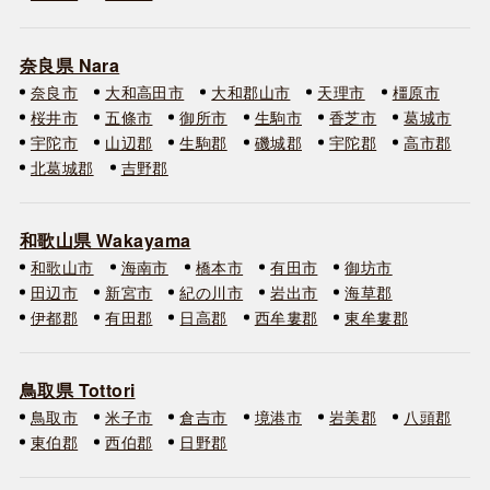
奈良県 Nara
奈良市
大和高田市
大和郡山市
天理市
橿原市
桜井市
五條市
御所市
生駒市
香芝市
葛城市
宇陀市
山辺郡
生駒郡
磯城郡
宇陀郡
高市郡
北葛城郡
吉野郡
和歌山県 Wakayama
和歌山市
海南市
橋本市
有田市
御坊市
田辺市
新宮市
紀の川市
岩出市
海草郡
伊都郡
有田郡
日高郡
西牟婁郡
東牟婁郡
鳥取県 Tottori
鳥取市
米子市
倉吉市
境港市
岩美郡
八頭郡
東伯郡
西伯郡
日野郡