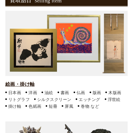
買取品目
Selling item
絵画・掛け軸
日本画
洋画
油絵
書画
仏画
版画
木版画
リトグラフ
シルクスクリーン
エッチング
浮世絵
掛け軸
色紙画
短冊
屏風
巻物