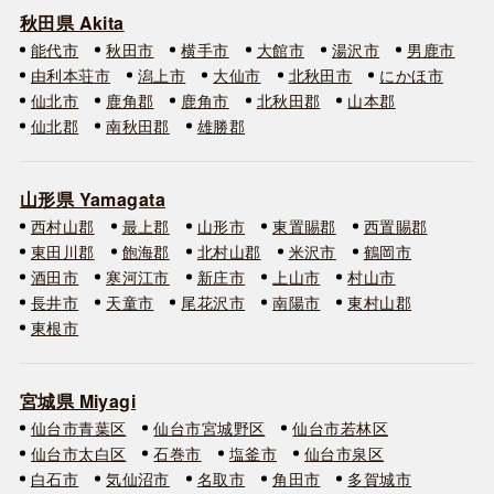
秋田県 Akita
能代市
秋田市
横手市
大館市
湯沢市
男鹿市
由利本荘市
潟上市
大仙市
北秋田市
にかほ市
仙北市
鹿角郡
鹿角市
北秋田郡
山本郡
仙北郡
南秋田郡
雄勝郡
山形県 Yamagata
西村山郡
最上郡
山形市
東置賜郡
西置賜郡
東田川郡
飽海郡
北村山郡
米沢市
鶴岡市
酒田市
寒河江市
新庄市
上山市
村山市
長井市
天童市
尾花沢市
南陽市
東村山郡
東根市
宮城県 Miyagi
仙台市青葉区
仙台市宮城野区
仙台市若林区
仙台市太白区
石巻市
塩釜市
仙台市泉区
白石市
気仙沼市
名取市
角田市
多賀城市