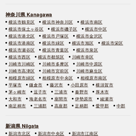
神奈川県 Kanagawa
横浜市鶴見区
横浜市神奈川区
横浜市南区
横浜市保土ヶ谷区
横浜市磯子区
横浜市中区
横浜市港北区
横浜市戸塚区
横浜市金沢区
横浜市港南区
横浜市緑区
横浜市旭区
横浜市栄区
横浜市瀬谷区
横浜市青葉区
横浜市泉区
横浜市西区
横浜市都筑区
川崎市幸区
川崎市川崎区
川崎市多摩区
川崎市中原区
川崎市高津区
川崎市宮前区
川崎市麻生区
相模原市緑区
相模原市中央区
相模原市南区
平塚市
鎌倉市
藤沢市
小田原市
横須賀市
茅ヶ崎市
逗子市
三浦市
秦野市
厚木市
大和市
海老名市
座間市
伊勢原市
綾瀬市
南足柄市
三浦郡
高座郡
足柄郡
愛甲郡
中郡
新潟県 Niigata
新潟市北区
新潟市中央区
新潟市江南区