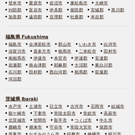
登米市
栗原市
岩沼市
東松島市
大崎市
刈田郡
富谷市
伊具郡
柴田郡
宮城郡
黒川郡
加美郡
遠田郡
亘理郡
牡鹿郡
本吉郡
福島県 Fukushima
福島市
会津若松市
郡山市
いわき市
白河市
須賀川市
喜多方市
相馬市
二本松市
田村市
南相馬市
伊達市
本宮市
伊達郡
安達郡
岩瀬郡
南会津郡
耶麻郡
大沼郡
東白川郡
石川郡
田村郡
西白河郡
相馬郡
双葉郡
河沼郡
茨城県 Ibaraki
水戸市
土浦市
日立市
古河市
石岡市
結城市
龍ケ崎市
下妻市
常陸太田市
常総市
高萩市
北茨城市
笠間市
取手市
つくば市
牛久市
鹿嶋市
潮来市
守谷市
常陸大宮市
筑西市
坂東市
かすみがうら市
稲敷市
神栖市
桜川市