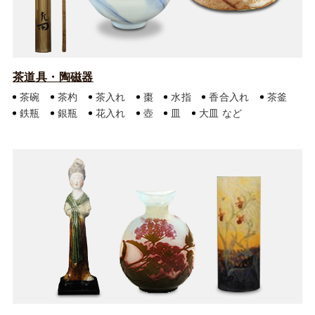
茶道具・陶磁器
茶碗
茶杓
茶入れ
棗
水指
香合入れ
茶釜
鉄瓶
銀瓶
花入れ
壺
皿
大皿