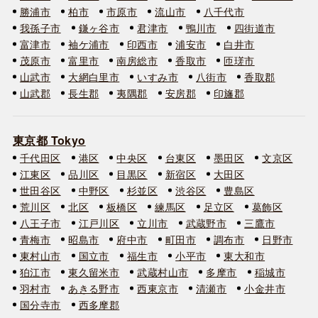
勝浦市
柏市
市原市
流山市
八千代市
我孫子市
鎌ヶ谷市
君津市
鴨川市
四街道市
富津市
袖ケ浦市
印西市
浦安市
白井市
茂原市
富里市
南房総市
香取市
匝瑳市
山武市
大網白里市
いすみ市
八街市
香取郡
山武郡
長生郡
夷隅郡
安房郡
印旛郡
東京都 Tokyo
千代田区
港区
中央区
台東区
墨田区
文京区
江東区
品川区
目黒区
新宿区
大田区
世田谷区
中野区
杉並区
渋谷区
豊島区
荒川区
北区
板橋区
練馬区
足立区
葛飾区
八王子市
江戸川区
立川市
武蔵野市
三鷹市
青梅市
昭島市
府中市
町田市
調布市
日野市
東村山市
国立市
福生市
小平市
東大和市
狛江市
東久留米市
武蔵村山市
多摩市
稲城市
羽村市
あきる野市
西東京市
清瀬市
小金井市
国分寺市
西多摩郡