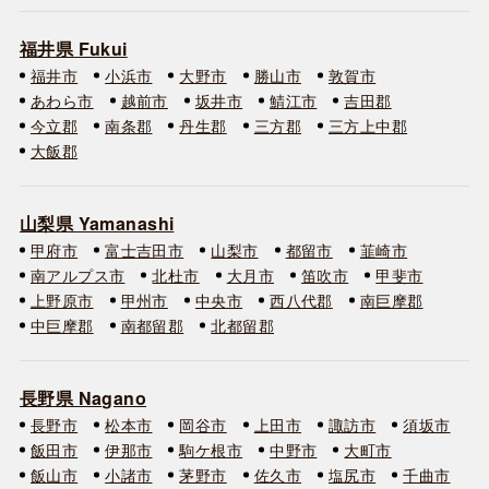
福井県 Fukui
福井市
小浜市
大野市
勝山市
敦賀市
あわら市
越前市
坂井市
鯖江市
吉田郡
今立郡
南条郡
丹生郡
三方郡
三方上中郡
大飯郡
山梨県 Yamanashi
甲府市
富士吉田市
山梨市
都留市
韮崎市
南アルプス市
北杜市
大月市
笛吹市
甲斐市
上野原市
甲州市
中央市
西八代郡
南巨摩郡
中巨摩郡
南都留郡
北都留郡
長野県 Nagano
長野市
松本市
岡谷市
上田市
諏訪市
須坂市
飯田市
伊那市
駒ケ根市
中野市
大町市
飯山市
小諸市
茅野市
佐久市
塩尻市
千曲市