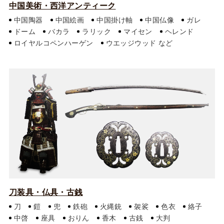
中国美術・西洋アンティーク
中国陶器
中国絵画
中国掛け軸
中国仏像
ガレ
ドーム
バカラ
ラリック
マイセン
ヘレンド
ロイヤルコペンハーゲン
ウエッジウッド
刀装具・仏具・古銭
刀
鎧
兜
鉄砲
火縄銃
袈裟
色衣
絡子
中啓
座具
おりん
香木
古銭
大判