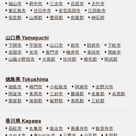
福山市
府中市
三次市
庄原市
大竹市
東広島市
廿日市市
安芸高田市
江田島市
安芸郡
山県郡
豊田郡
世羅郡
神石郡
山口県 Yamaguchi
下関市
宇部市
山口市
萩市
防府市
下松市
岩国市
光市
長門市
柳井市
美祢市
周南市
山陽小野田市
大島郡
玖珂郡
熊毛郡
阿武郡
徳島県 Tokushima
徳島市
鳴門市
小松島市
阿南市
吉野川市
阿波市
美馬市
三好市
勝浦郡
名東郡
名西郡
那賀郡
海部郡
板野郡
美馬郡
三好郡
香川県 Kagawa
高松市
丸亀市
坂出市
善通寺市
観音寺市
さぬき市
東かがわ市
三豊市
小豆郡
木田郡