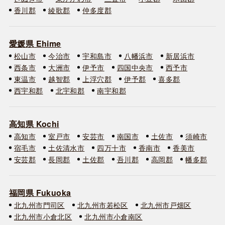
香川郡
綾歌郡
仲多度郡
愛媛県 Ehime
松山市
今治市
宇和島市
八幡浜市
新居浜市
西条市
大洲市
伊予市
四国中央市
西予市
東温市
越智郡
上浮穴郡
伊予郡
喜多郡
西宇和郡
北宇和郡
南宇和郡
高知県 Kochi
高知市
室戸市
安芸市
南国市
土佐市
須崎市
宿毛市
土佐清水市
四万十市
香南市
香美市
安芸郡
長岡郡
土佐郡
吾川郡
高岡郡
幡多郡
福岡県 Fukuoka
北九州市門司区
北九州市若松区
北九州市戸畑区
北九州市小倉北区
北九州市小倉南区