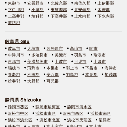
東御市
安曇野市
北佐久郡
南佐久郡
上伊那郡
下伊那郡
小県郡
東筑摩郡
北安曇郡
木曽郡
上高井郡
埴科郡
下高井郡
上水内郡
下水内郡
諏訪郡
岐阜県 Gifu
岐阜市
大垣市
各務原市
高山市
関市
中津川市
多治見市
美濃市
羽島市
瑞浪市
恵那市
美濃加茂市
土岐市
可児市
山県市
瑞穂市
飛騨市
本巣市
郡上市
下呂市
海津市
養老郡
不破郡
安八郡
羽島郡
本巣郡
加茂郡
揖斐郡
大野郡
可児郡
静岡県 Shizuoka
静岡市葵区
静岡市駿河区
静岡市清水区
浜松市中区
浜松市東区
浜松市西区
浜松市南区
浜松市浜北区
浜松市北区
浜松市天竜区
沼津市
熱海市
三島市
富士宮市
島田市
富士市