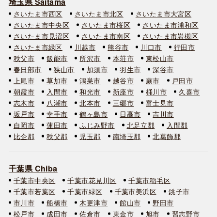
埼玉県 Saitama
さいたま市西区
さいたま市北区
さいたま市大宮区
さいたま市中央区
さいたま市桜区
さいたま市浦和区
さいたま市見沼区
さいたま市南区
さいたま市岩槻区
さいたま市緑区
川越市
熊谷市
川口市
行田市
秩父市
飯能市
所沢市
本荘市
東松山市
春日部市
狭山市
加須市
羽生市
深谷市
上尾市
草加市
鴻巣市
越谷市
蕨市
戸田市
朝霞市
入間市
和光市
新座市
桶川市
久喜市
志木市
八潮市
北本市
三郷市
富士見市
坂戸市
幸手市
鶴ヶ島市
日高市
吉川市
白岡市
蓮田市
ふじみ野市
北足立郡
入間郡
比企郡
秩父郡
児玉郡
南埼玉郡
北葛飾郡
千葉県 Chiba
千葉市中央区
千葉市花見川区
千葉市稲毛区
千葉市若葉区
千葉市緑区
千葉市美浜区
銚子市
市川市
船橋市
木更津市
館山市
野田市
松戸市
成田市
佐倉市
東金市
旭市
習志野市