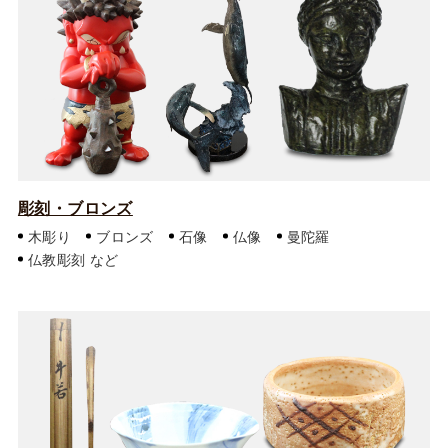
彫刻・ブロンズ
木彫り
ブロンズ
石像
仏像
曼陀羅
仏教彫刻