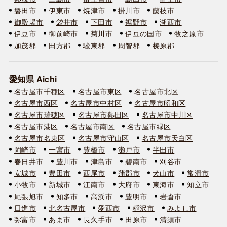
磐田市
伊東市
焼津市
掛川市
藤枝市
御殿場市
袋井市
下田市
裾野市
湖西市
伊豆市
御前崎市
菊川市
伊豆の国市
牧之原市
加茂郡
田方郡
駿東郡
周智郡
榛原郡
愛知県 Aichi
名古屋市千種区
名古屋市東区
名古屋市北区
名古屋市西区
名古屋市中村区
名古屋市昭和区
名古屋市瑞穂区
名古屋市熱田区
名古屋市中川区
名古屋市港区
名古屋市南区
名古屋市緑区
名古屋市名東区
名古屋市守山区
名古屋市天白区
岡崎市
一宮市
豊橋市
瀬戸市
半田市
春日井市
豊川市
津島市
碧南市
刈谷市
安城市
豊田市
西尾市
蒲郡市
犬山市
常滑市
小牧市
新城市
江南市
大府市
東海市
知立市
尾張旭市
知多市
高浜市
豊明市
岩倉市
日進市
北名古屋市
愛西市
稲沢市
みよし市
弥富市
あま市
長久手市
田原市
清須市