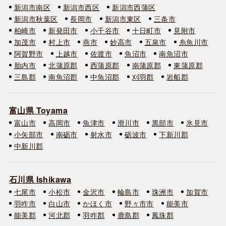
新潟市南区
新潟市西区
新潟市西蒲区
新潟市秋葉区
長岡市
新潟市東区
三条市
柏崎市
新発田市
小千谷市
十日町市
見附市
加茂市
村上市
燕市
妙高市
五泉市
糸魚川市
阿賀野市
上越市
佐渡市
魚沼市
南魚沼市
胎内市
北蒲原郡
西蒲原郡
南蒲原郡
東蒲原郡
三島郡
南魚沼郡
中魚沼郡
刈羽郡
岩船郡
富山県 Toyama
富山市
高岡市
魚津市
滑川市
黒部市
氷見市
小矢部市
南砺市
射水市
砺波市
下新川郡
中新川郡
石川県 Ishikawa
七尾市
小松市
金沢市
輪島市
珠洲市
加賀市
羽咋市
白山市
かほく市
野々市市
能美市
能美郡
河北郡
羽咋郡
鹿島郡
鳳珠郡