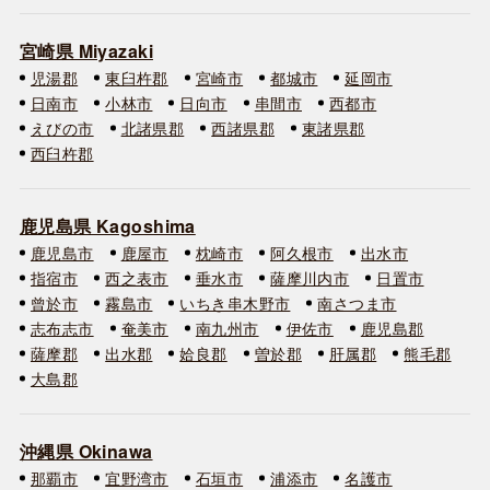
宮崎県 Miyazaki
児湯郡
東臼杵郡
宮崎市
都城市
延岡市
日南市
小林市
日向市
串間市
西都市
えびの市
北諸県郡
西諸県郡
東諸県郡
西臼杵郡
鹿児島県 Kagoshima
鹿児島市
鹿屋市
枕崎市
阿久根市
出水市
指宿市
西之表市
垂水市
薩摩川内市
日置市
曾於市
霧島市
いちき串木野市
南さつま市
志布志市
奄美市
南九州市
伊佐市
鹿児島郡
薩摩郡
出水郡
姶良郡
曽於郡
肝属郡
熊毛郡
大島郡
沖縄県 Okinawa
那覇市
宜野湾市
石垣市
浦添市
名護市