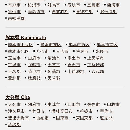
平戸市
松浦市
対馬市
壱岐市
五島市
西海市
雲仙市
南島原市
西彼杵郡
東彼杵郡
北松浦郡
南松浦郡
熊本県 Kumamoto
熊本市中央区
熊本市東区
熊本市西区
熊本市南区
熊本市北区
八代市
人吉市
荒尾市
水俣市
玉名市
山鹿市
菊池市
宇土市
上天草市
宇城市
阿蘇市
天草市
合志市
下益城郡
玉名郡
菊池郡
阿蘇郡
上益城郡
八代郡
葦北郡
球磨郡
天草郡
大分県 Oita
大分市
別府市
中津市
日田市
佐伯市
臼杵市
津久見市
竹田市
豊後高田市
杵築市
宇佐市
豊後大野市
由布市
国東市
東国東郡
速見郡
玖珠郡