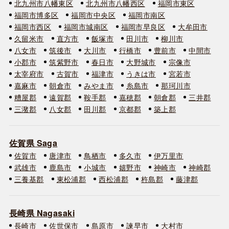
北九州市八幡東区
北九州市八幡西区
福岡市東区
福岡市博多区
福岡市中央区
福岡市南区
福岡市西区
福岡市城南区
福岡市早良区
大牟田市
久留米市
直方市
飯塚市
田川市
柳川市
八女市
筑後市
大川市
行橋市
豊前市
中間市
小郡市
筑紫野市
春日市
大野城市
宗像市
太宰府市
古賀市
福津市
うきは市
宮若市
嘉麻市
朝倉市
みやま市
糸島市
那珂川市
糟屋郡
遠賀郡
鞍手郡
嘉穂郡
朝倉郡
三井郡
三潴郡
八女郡
田川郡
京都郡
築上郡
佐賀県 Saga
佐賀市
唐津市
鳥栖市
多久市
伊万里市
武雄市
鹿島市
小城市
嬉野市
神崎市
神崎郡
三養基郡
東松浦郡
西松浦郡
杵島郡
藤津郡
長崎県 Nagasaki
長崎市
佐世保市
島原市
諫早市
大村市