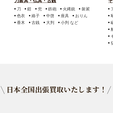
刀装具・仏具・古銭
そ
刀
鎧
兜
鉄砲
火縄銃
袈裟
色衣
絡子
中啓
座具
おりん
香木
古銭
大判
小判
日本全国出張買取いたします！