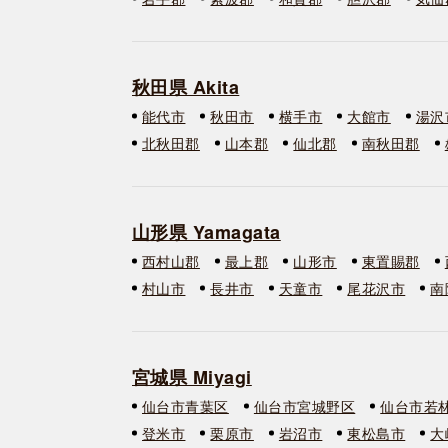
秋田県 Akita
能代市
秋田市
横手市
大館市
湯沢
北秋田郡
山本郡
仙北郡
南秋田郡
山形県 Yamagata
西村山郡
最上郡
山形市
東置賜郡
村山市
長井市
天童市
尾花沢市
南
宮城県 Miyagi
仙台市青葉区
仙台市宮城野区
仙台市若
登米市
栗原市
岩沼市
東松島市
大