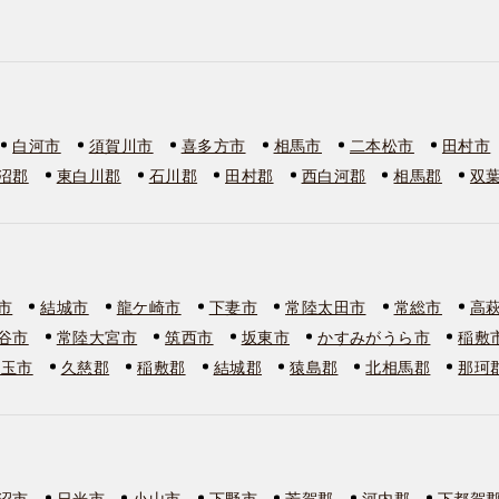
白河市
須賀川市
喜多方市
相馬市
二本松市
田村市
沼郡
東白川郡
石川郡
田村郡
西白河郡
相馬郡
双
市
結城市
龍ケ崎市
下妻市
常陸太田市
常総市
高
谷市
常陸大宮市
筑西市
坂東市
かすみがうら市
稲敷
美玉市
久慈郡
稲敷郡
結城郡
猿島郡
北相馬郡
那珂
沼市
日光市
小山市
下野市
芳賀郡
河内郡
下都賀