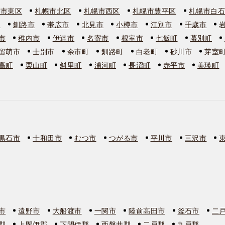
幌市東区
札幌市北区
札幌市西区
札幌市豊平区
札幌市白
市
釧路市
帯広市
北見市
小樽市
江別市
千歳市
市
稚内市
伊達市
名寄市
根室市
七飯町
幕別町
留萌市
士別市
余市町
釧路町
白老町
砂川市
芽室
高町
栗山町
斜里町
浦河町
長沼町
赤平市
美瑛町
黒石市
十和田市
むつ市
つがる市
平川市
三沢市
市
遠野市
大船渡市
一関市
陸前高田市
釜石市
二
郡
上閉伊郡
下閉伊郡
西磐井郡
二戸郡
九戸郡