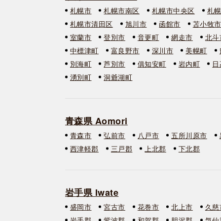
札幌市
札幌市南区
札幌市中央区
札
札幌市清田区
旭川市
函館市
苫小牧
室蘭市
登別市
音更町
網走市
北斗
中標津町
富良野市
深川市
美幌町
別海町
芦別市
俱知安町
岩内町
日
湧別町
洞爺湖町
青森県 Aomori
青森市
弘前市
八戸市
五所川原市
西津軽郡
三戸郡
上北郡
下北郡
岩手県 Iwate
盛岡市
宮古市
花巻市
北上市
久慈
岩手郡
紫波郡
和賀郡
胆沢郡
気仙