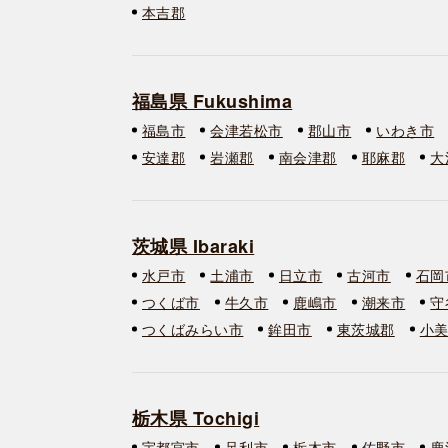
本吉郡
福島県 Fukushima
福島市
会津若松市
郡山市
いわき市
安達郡
岩瀬郡
南会津郡
耶麻郡
大
茨城県 Ibaraki
水戸市
土浦市
日立市
古河市
石岡
つくば市
牛久市
鹿嶋市
潮来市
守
つくばみらい市
鉾田市
東茨城郡
小
栃木県 Tochigi
宇都宮市
足利市
栃木市
佐野市
鹿