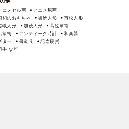
の他
アニメセル画
アニメ原画
昭和のおもちゃ
御所人形
市松人形
嵯峨人形
加茂人形
蒔絵箪笥
船箪笥
アンティーク時計
和楽器
ギター
書道具
記念硬貨
切手