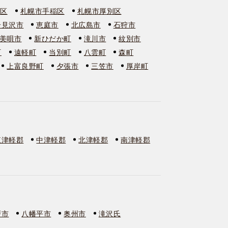
石区
札幌市手稲区
札幌市厚別区
岩見沢市
恵庭市
北広島市
石狩市
美唄市
新ひだか町
滝川市
紋別市
町
遠軽町
当別町
八雲町
森町
上富良野町
夕張市
三笠市
厚岸町
東津軽郡
中津軽郡
北津軽郡
南津軽郡
戸市
八幡平市
奥州市
滝沢氏