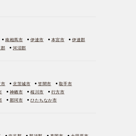
南相馬市
伊達市
本宮市
伊達郡
葉郡
河沼郡
萩市
北茨城市
笠間市
取手市
市
神栖市
桜川市
行方市
郡
那珂市
ひたちなか市
郡
塩谷郡
那須郡
真岡市
大田原市