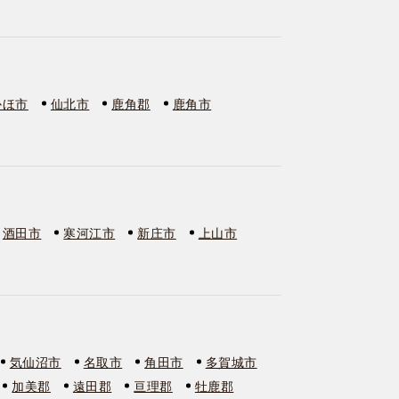
かほ市
仙北市
鹿角郡
鹿角市
酒田市
寒河江市
新庄市
上山市
気仙沼市
名取市
角田市
多賀城市
加美郡
遠田郡
亘理郡
牡鹿郡