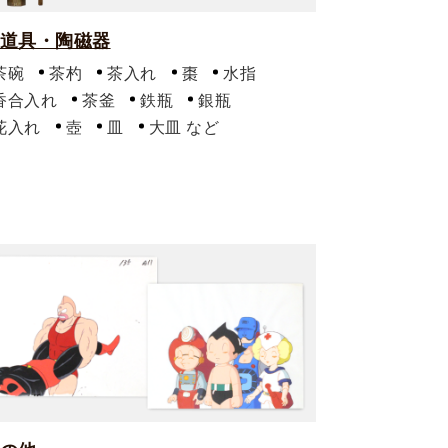
道具・陶磁器
茶碗
茶杓
茶入れ
棗
水指
香合入れ
茶釜
鉄瓶
銀瓶
花入れ
壺
皿
大皿