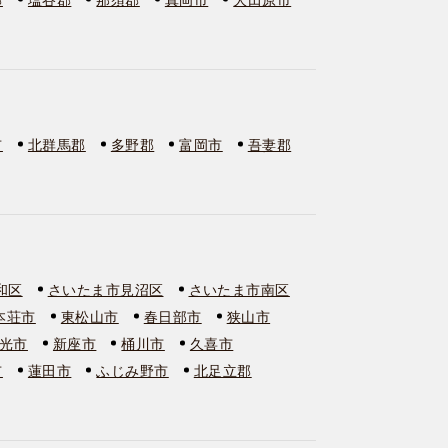
市
北群馬郡
多野郡
富岡市
吾妻郡
和区
さいたま市見沼区
さいたま市南区
本荘市
東松山市
春日部市
狭山市
光市
新座市
桶川市
久喜市
市
蓮田市
ふじみ野市
北足立郡