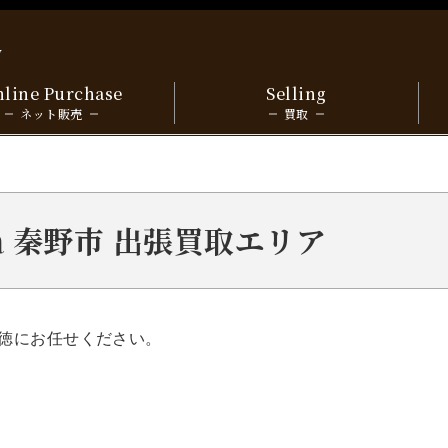
y
line Purchase
Selling
ネット販売
買取
wa 秦野市 出張買取エリア
徳にお任せください。