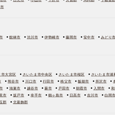
板市
市
館林市
渋川市
伊勢崎市
藤岡市
安中市
みどり
ま市大宮区
さいたま市中央区
さいたま市桜区
さいたま市浦
市
熊谷市
川口市
行田市
秩父市
飯能市
所沢市
市
鴻巣市
越谷市
蕨市
戸田市
朝霞市
入間市
和
見市
坂戸市
幸手市
鶴ヶ島市
日高市
吉川市
白岡
玉郡
北葛飾郡