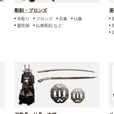
彫刻・ブロンズ
茶
木彫り
ブロンズ
石像
仏像
曼陀羅
仏教彫刻