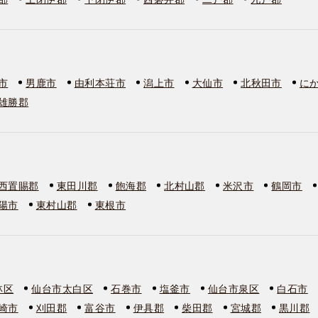
市
男鹿市
由利本荘市
潟上市
大仙市
北秋田市
に
雄勝郡
西置賜郡
東田川郡
飽海郡
北村山郡
米沢市
鶴岡市
陽市
東村山郡
東根市
林区
仙台市太白区
石巻市
塩釜市
仙台市泉区
白石市
崎市
刈田郡
富谷市
伊具郡
柴田郡
宮城郡
黒川郡