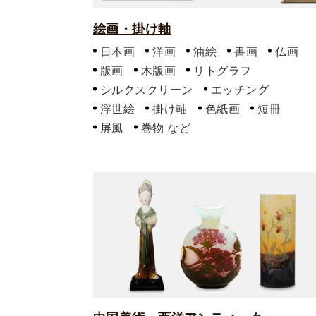
絵画・掛け軸
日本画
洋画
油絵
書画
仏画
版画
木版画
リトグラフ
シルクスクリーン
エッチング
浮世絵
掛け軸
色紙画
短冊
屏風
巻物