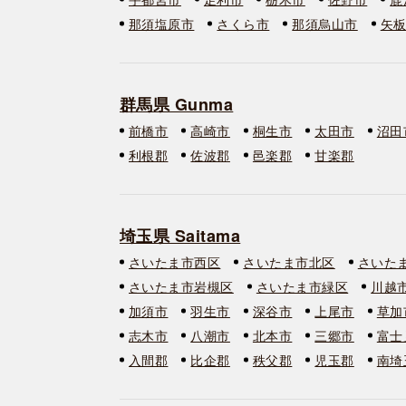
那須塩原市
さくら市
那須烏山市
矢
群馬県 Gunma
前橋市
高崎市
桐生市
太田市
沼田
利根郡
佐波郡
邑楽郡
甘楽郡
埼玉県 Saitama
さいたま市西区
さいたま市北区
さいた
さいたま市岩槻区
さいたま市緑区
川越
加須市
羽生市
深谷市
上尾市
草加
志木市
八潮市
北本市
三郷市
富士
入間郡
比企郡
秩父郡
児玉郡
南埼