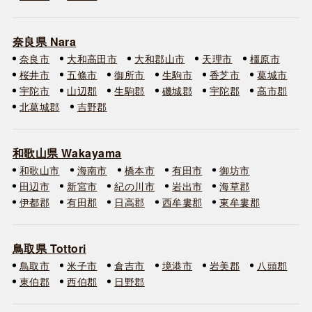
奈良県 Nara
奈良市
大和高田市
大和郡山市
天理市
橿原市
桜井市
五條市
御所市
生駒市
香芝市
葛城市
宇陀市
山辺郡
生駒郡
磯城郡
宇陀郡
高市郡
北葛城郡
吉野郡
和歌山県 Wakayama
和歌山市
海南市
橋本市
有田市
御坊市
田辺市
新宮市
紀の川市
岩出市
海草郡
伊都郡
有田郡
日高郡
西牟婁郡
東牟婁郡
鳥取県 Tottori
鳥取市
米子市
倉吉市
境港市
岩美郡
八頭郡
東伯郡
西伯郡
日野郡