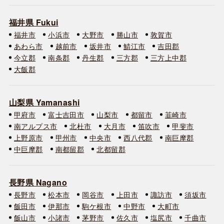
福井県 Fukui
福井市
小浜市
大野市
勝山市
敦賀市
あわら市
越前市
坂井市
鯖江市
吉田郡
今立郡
南条郡
丹生郡
三方郡
三方上中郡
大飯郡
山梨県 Yamanashi
甲府市
富士吉田市
山梨市
都留市
韮崎市
南アルプス市
北杜市
大月市
笛吹市
甲斐市
上野原市
甲州市
中央市
西八代郡
南巨摩郡
中巨摩郡
南都留郡
北都留郡
長野県 Nagano
長野市
松本市
岡谷市
上田市
諏訪市
須坂市
飯田市
伊那市
駒ケ根市
中野市
大町市
飯山市
小諸市
茅野市
佐久市
塩尻市
千曲市