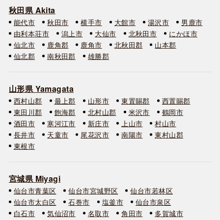
秋田県 Akita
能代市
秋田市
横手市
大館市
湯沢市
男鹿市
由利本荘市
潟上市
大仙市
北秋田市
にかほ市
仙北市
鹿角郡
鹿角市
北秋田郡
山本郡
仙北郡
南秋田郡
雄勝郡
山形県 Yamagata
西村山郡
最上郡
山形市
東置賜郡
西置賜郡
東田川郡
飽海郡
北村山郡
米沢市
鶴岡市
酒田市
寒河江市
新庄市
上山市
村山市
長井市
天童市
尾花沢市
南陽市
東村山郡
東根市
宮城県 Miyagi
仙台市青葉区
仙台市宮城野区
仙台市若林区
仙台市太白区
石巻市
塩釜市
仙台市泉区
白石市
気仙沼市
名取市
角田市
多賀城市