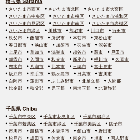
埼玉県 Saitama
さいたま市西区
さいたま市北区
さいたま市大宮区
さいたま市中央区
さいたま市桜区
さいたま市浦和区
さいたま市見沼区
さいたま市南区
さいたま市岩槻区
さいたま市緑区
川越市
熊谷市
川口市
行田市
秩父市
飯能市
所沢市
本荘市
東松山市
春日部市
狭山市
加須市
羽生市
深谷市
上尾市
草加市
鴻巣市
越谷市
蕨市
戸田市
朝霞市
入間市
和光市
新座市
桶川市
久喜市
志木市
八潮市
北本市
三郷市
富士見市
坂戸市
幸手市
鶴ヶ島市
日高市
吉川市
白岡市
蓮田市
ふじみ野市
北足立郡
入間郡
比企郡
秩父郡
児玉郡
南埼玉郡
北葛飾郡
千葉県 Chiba
千葉市中央区
千葉市花見川区
千葉市稲毛区
千葉市若葉区
千葉市緑区
千葉市美浜区
銚子市
市川市
船橋市
木更津市
館山市
野田市
松戸市
成田市
佐倉市
東金市
旭市
習志野市