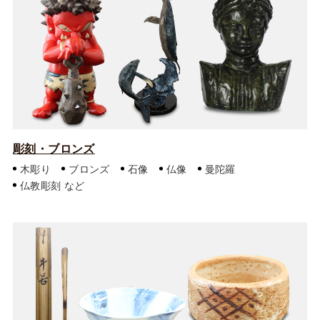
彫刻・ブロンズ
木彫り
ブロンズ
石像
仏像
曼陀羅
仏教彫刻