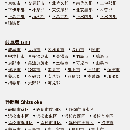
東御市
安曇野市
北佐久郡
南佐久郡
上伊那郡
下伊那郡
小県郡
東筑摩郡
北安曇郡
木曽郡
上高井郡
埴科郡
下高井郡
上水内郡
下水内郡
諏訪郡
岐阜県 Gifu
岐阜市
大垣市
各務原市
高山市
関市
中津川市
多治見市
美濃市
羽島市
瑞浪市
恵那市
美濃加茂市
土岐市
可児市
山県市
瑞穂市
飛騨市
本巣市
郡上市
下呂市
海津市
養老郡
不破郡
安八郡
羽島郡
本巣郡
加茂郡
揖斐郡
大野郡
可児郡
静岡県 Shizuoka
静岡市葵区
静岡市駿河区
静岡市清水区
浜松市中区
浜松市東区
浜松市西区
浜松市南区
浜松市浜北区
浜松市北区
浜松市天竜区
沼津市
熱海市
三島市
富士宮市
島田市
富士市