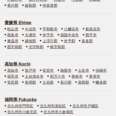
香川郡
綾歌郡
仲多度郡
愛媛県 Ehime
松山市
今治市
宇和島市
八幡浜市
新居浜市
西条市
大洲市
伊予市
四国中央市
西予市
東温市
越智郡
上浮穴郡
伊予郡
喜多郡
西宇和郡
北宇和郡
南宇和郡
高知県 Kochi
高知市
室戸市
安芸市
南国市
土佐市
須崎市
宿毛市
土佐清水市
四万十市
香南市
香美市
安芸郡
長岡郡
土佐郡
吾川郡
高岡郡
幡多郡
福岡県 Fukuoka
北九州市門司区
北九州市若松区
北九州市戸畑区
北九州市小倉北区
北九州市小倉南区