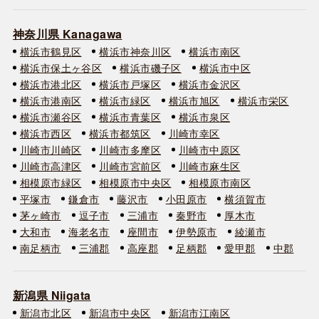
神奈川県 Kanagawa
横浜市鶴見区
横浜市神奈川区
横浜市南区
横浜市保土ヶ谷区
横浜市磯子区
横浜市中区
横浜市港北区
横浜市戸塚区
横浜市金沢区
横浜市港南区
横浜市緑区
横浜市旭区
横浜市栄区
横浜市瀬谷区
横浜市青葉区
横浜市泉区
横浜市西区
横浜市都筑区
川崎市幸区
川崎市川崎区
川崎市多摩区
川崎市中原区
川崎市高津区
川崎市宮前区
川崎市麻生区
相模原市緑区
相模原市中央区
相模原市南区
平塚市
鎌倉市
藤沢市
小田原市
横須賀市
茅ヶ崎市
逗子市
三浦市
秦野市
厚木市
大和市
海老名市
座間市
伊勢原市
綾瀬市
南足柄市
三浦郡
高座郡
足柄郡
愛甲郡
中郡
新潟県 Niigata
新潟市北区
新潟市中央区
新潟市江南区