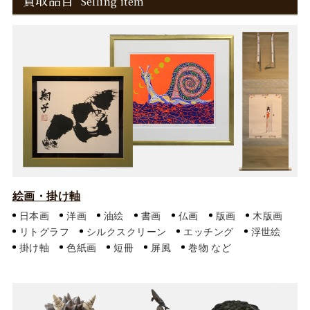
買取品目
Selling item
絵画・掛け軸
日本画
洋画
油絵
書画
仏画
版画
木版画
リトグラフ
シルクスクリーン
エッチング
浮世絵
掛け軸
色紙画
短冊
屏風
巻物