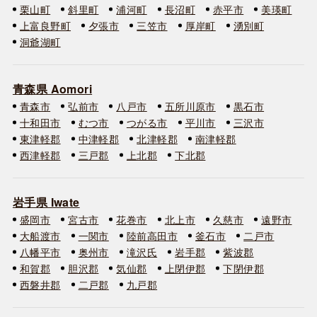
栗山町
斜里町
浦河町
長沼町
赤平市
美瑛町
上富良野町
夕張市
三笠市
厚岸町
湧別町
洞爺湖町
青森県 Aomori
青森市
弘前市
八戸市
五所川原市
黒石市
十和田市
むつ市
つがる市
平川市
三沢市
東津軽郡
中津軽郡
北津軽郡
南津軽郡
西津軽郡
三戸郡
上北郡
下北郡
岩手県 Iwate
盛岡市
宮古市
花巻市
北上市
久慈市
遠野市
大船渡市
一関市
陸前高田市
釜石市
二戸市
八幡平市
奥州市
滝沢氏
岩手郡
紫波郡
和賀郡
胆沢郡
気仙郡
上閉伊郡
下閉伊郡
西磐井郡
二戸郡
九戸郡