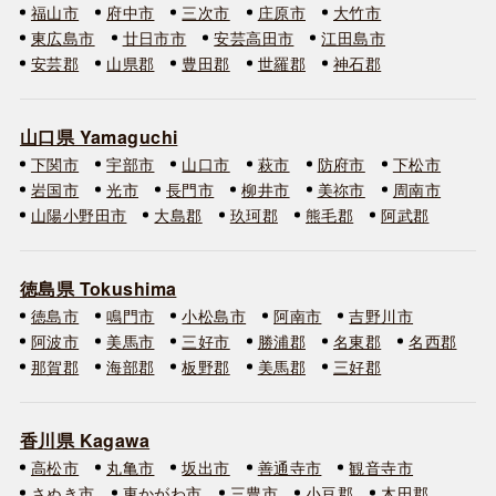
福山市
府中市
三次市
庄原市
大竹市
東広島市
廿日市市
安芸高田市
江田島市
安芸郡
山県郡
豊田郡
世羅郡
神石郡
山口県 Yamaguchi
下関市
宇部市
山口市
萩市
防府市
下松市
岩国市
光市
長門市
柳井市
美祢市
周南市
山陽小野田市
大島郡
玖珂郡
熊毛郡
阿武郡
徳島県 Tokushima
徳島市
鳴門市
小松島市
阿南市
吉野川市
阿波市
美馬市
三好市
勝浦郡
名東郡
名西郡
那賀郡
海部郡
板野郡
美馬郡
三好郡
香川県 Kagawa
高松市
丸亀市
坂出市
善通寺市
観音寺市
さぬき市
東かがわ市
三豊市
小豆郡
木田郡