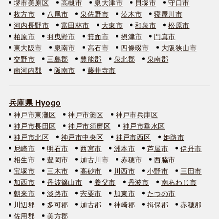
堺市美原区
高槻市
泉大津市
貝塚市
守口市
枚方市
八尾市
泉佐野市
茨木市
寝屋川市
河内長野市
富田林市
大東市
和泉市
松原市
柏原市
羽曳野市
箕面市
摂津市
門真市
東大阪市
泉南市
高石市
四條畷市
大阪狭山市
交野市
三島郡
豊能郡
泉北郡
泉南郡
南河内郡
阪南市
藤井寺市
兵庫県 Hyogo
神戸市東灘区
神戸市灘区
神戸市兵庫区
神戸市長田区
神戸市須磨区
神戸市垂水区
神戸市北区
神戸市中央区
神戸市西区
姫路市
尼崎市
明石市
西宮市
洲本市
芦屋市
伊丹市
相生市
豊岡市
加古川市
赤穂市
西脇市
宝塚市
三木市
高砂市
川西市
小野市
三田市
加西市
丹波篠山市
養父市
丹波市
南あわじ市
朝来市
淡路市
宍粟市
加東市
たつの市
川辺郡
多可郡
加古郡
神崎郡
揖保郡
赤穂郡
佐用郡
美方郡