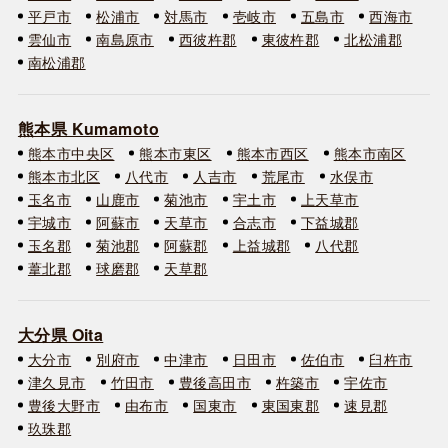
平戸市
松浦市
対馬市
壱岐市
五島市
西海市
雲仙市
南島原市
西彼杵郡
東彼杵郡
北松浦郡
南松浦郡
熊本県 Kumamoto
熊本市中央区
熊本市東区
熊本市西区
熊本市南区
熊本市北区
八代市
人吉市
荒尾市
水俣市
玉名市
山鹿市
菊池市
宇土市
上天草市
宇城市
阿蘇市
天草市
合志市
下益城郡
玉名郡
菊池郡
阿蘇郡
上益城郡
八代郡
葦北郡
球磨郡
天草郡
大分県 Oita
大分市
別府市
中津市
日田市
佐伯市
臼杵市
津久見市
竹田市
豊後高田市
杵築市
宇佐市
豊後大野市
由布市
国東市
東国東郡
速見郡
玖珠郡