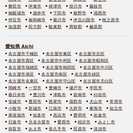
磐田市
伊東市
焼津市
掛川市
藤枝市
御殿場市
袋井市
下田市
裾野市
湖西市
伊豆市
御前崎市
菊川市
伊豆の国市
牧之原市
加茂郡
田方郡
駿東郡
周智郡
榛原郡
愛知県 Aichi
名古屋市千種区
名古屋市東区
名古屋市北区
名古屋市西区
名古屋市中村区
名古屋市昭和区
名古屋市瑞穂区
名古屋市熱田区
名古屋市中川区
名古屋市港区
名古屋市南区
名古屋市緑区
名古屋市名東区
名古屋市守山区
名古屋市天白区
岡崎市
一宮市
豊橋市
瀬戸市
半田市
春日井市
豊川市
津島市
碧南市
刈谷市
安城市
豊田市
西尾市
蒲郡市
犬山市
常滑市
小牧市
新城市
江南市
大府市
東海市
知立市
尾張旭市
知多市
高浜市
豊明市
岩倉市
日進市
北名古屋市
愛西市
稲沢市
みよし市
弥富市
あま市
長久手市
田原市
清須市