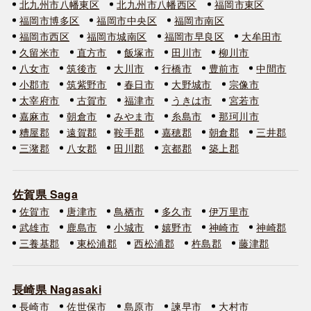
北九州市八幡東区
北九州市八幡西区
福岡市東区
福岡市博多区
福岡市中央区
福岡市南区
福岡市西区
福岡市城南区
福岡市早良区
大牟田市
久留米市
直方市
飯塚市
田川市
柳川市
八女市
筑後市
大川市
行橋市
豊前市
中間市
小郡市
筑紫野市
春日市
大野城市
宗像市
太宰府市
古賀市
福津市
うきは市
宮若市
嘉麻市
朝倉市
みやま市
糸島市
那珂川市
糟屋郡
遠賀郡
鞍手郡
嘉穂郡
朝倉郡
三井郡
三潴郡
八女郡
田川郡
京都郡
築上郡
佐賀県 Saga
佐賀市
唐津市
鳥栖市
多久市
伊万里市
武雄市
鹿島市
小城市
嬉野市
神崎市
神崎郡
三養基郡
東松浦郡
西松浦郡
杵島郡
藤津郡
長崎県 Nagasaki
長崎市
佐世保市
島原市
諫早市
大村市