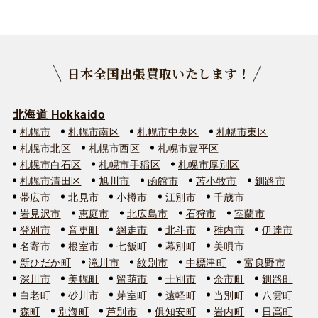
日本全国出張買取いたします！
北海道 Hokkaido
札幌市
札幌市南区
札幌市中央区
札幌市東区
札幌市北区
札幌市西区
札幌市豊平区
札幌市白石区
札幌市手稲区
札幌市厚別区
札幌市清田区
旭川市
函館市
苫小牧市
釧路市
帯広市
北見市
小樽市
江別市
千歳市
岩見沢市
恵庭市
北広島市
石狩市
室蘭市
登別市
音更町
網走市
北斗市
稚内市
伊達市
名寄市
根室市
七飯町
幕別町
美唄市
新ひだか町
滝川市
紋別市
中標津町
富良野市
深川市
美幌町
留萌市
士別市
余市町
釧路町
白老町
砂川市
芽室町
遠軽町
当別町
八雲町
森町
別海町
芦別市
俱知安町
岩内町
日高町