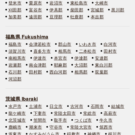
登米市
栗原市
岩沼市
東松島市
大崎市
刈田郡
富谷市
伊具郡
柴田郡
宮城郡
黒川郡
加美郡
遠田郡
亘理郡
牡鹿郡
本吉郡
福島県 Fukushima
福島市
会津若松市
郡山市
いわき市
白河市
須賀川市
喜多方市
相馬市
二本松市
田村市
南相馬市
伊達市
本宮市
伊達郡
安達郡
岩瀬郡
南会津郡
耶麻郡
大沼郡
東白川郡
石川郡
田村郡
西白河郡
相馬郡
双葉郡
河沼郡
茨城県 Ibaraki
水戸市
土浦市
日立市
古河市
石岡市
結城市
龍ケ崎市
下妻市
常陸太田市
常総市
高萩市
北茨城市
笠間市
取手市
つくば市
牛久市
鹿嶋市
潮来市
守谷市
常陸大宮市
筑西市
坂東市
かすみがうら市
稲敷市
神栖市
桜川市