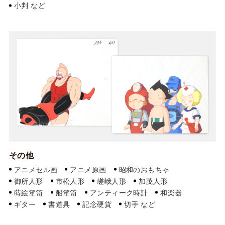
小判
その他
アニメセル画
アニメ原画
昭和のおもちゃ
御所人形
市松人形
嵯峨人形
加茂人形
蒔絵箪笥
船箪笥
アンティーク時計
和楽器
ギター
書道具
記念硬貨
切手