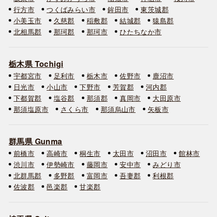
行方市
つくばみらい市
鉾田市
東茨城郡
小美玉市
久慈郡
稲敷郡
結城郡
猿島郡
北相馬郡
那珂郡
那珂市
ひたちなか市
栃木県 Tochigi
宇都宮市
足利市
栃木市
佐野市
鹿沼市
日光市
小山市
下野市
芳賀郡
河内郡
下都賀郡
塩谷郡
那須郡
真岡市
大田原市
那須塩原市
さくら市
那須烏山市
矢板市
群馬県 Gunma
前橋市
高崎市
桐生市
太田市
沼田市
館林市
渋川市
伊勢崎市
藤岡市
安中市
みどり市
北群馬郡
多野郡
富岡市
吾妻郡
利根郡
佐波郡
邑楽郡
甘楽郡