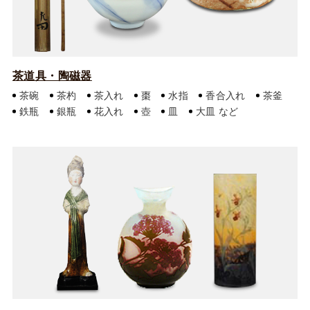
茶道具・陶磁器
茶碗
茶杓
茶入れ
棗
水指
香合入れ
茶釜
鉄瓶
銀瓶
花入れ
壺
皿
大皿