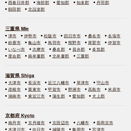
西春日井郡
海部郡
愛知郡
知多郡
丹羽郡
額田郡
北設楽郡
三重県 Mie
津市
伊勢市
松阪市
四日市市
桑名市
名張市
鈴鹿市
亀山市
鳥羽市
熊野市
尾鷲市
伊賀市
いなべ市
志摩市
桑名郡
員弁郡
多気郡
度会郡
南牟婁郡
北牟婁郡
三重郡
滋賀県 Shiga
大津市
長浜市
近江八幡市
草津市
守山市
彦根市
栗東市
甲賀市
野洲市
高島市
米原市
湖南市
東近江市
蒲生郡
愛知郡
犬上郡
京都府 Kyoto
南丹市
京丹後市
京田辺市
八幡市
長岡京市
木津川市
向日市
城陽市
亀岡市
宮津市