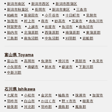
新潟市南区
新潟市西区
新潟市西蒲区
新潟市秋葉区
長岡市
新潟市東区
三条市
柏崎市
新発田市
小千谷市
十日町市
見附市
加茂市
村上市
燕市
妙高市
五泉市
糸魚川市
阿賀野市
上越市
佐渡市
魚沼市
南魚沼市
胎内市
北蒲原郡
西蒲原郡
南蒲原郡
東蒲原郡
三島郡
南魚沼郡
中魚沼郡
刈羽郡
岩船郡
富山県 Toyama
富山市
高岡市
魚津市
滑川市
黒部市
氷見市
小矢部市
南砺市
射水市
砺波市
下新川郡
中新川郡
石川県 Ishikawa
七尾市
小松市
金沢市
輪島市
珠洲市
加賀市
羽咋市
白山市
かほく市
野々市市
能美市
能美郡
河北郡
羽咋郡
鹿島郡
鳳珠郡