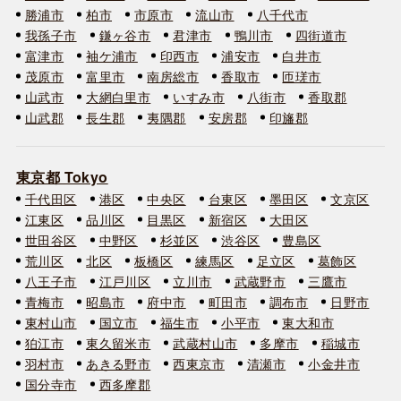
勝浦市
柏市
市原市
流山市
八千代市
我孫子市
鎌ヶ谷市
君津市
鴨川市
四街道市
富津市
袖ケ浦市
印西市
浦安市
白井市
茂原市
富里市
南房総市
香取市
匝瑳市
山武市
大網白里市
いすみ市
八街市
香取郡
山武郡
長生郡
夷隅郡
安房郡
印旛郡
東京都 Tokyo
千代田区
港区
中央区
台東区
墨田区
文京区
江東区
品川区
目黒区
新宿区
大田区
世田谷区
中野区
杉並区
渋谷区
豊島区
荒川区
北区
板橋区
練馬区
足立区
葛飾区
八王子市
江戸川区
立川市
武蔵野市
三鷹市
青梅市
昭島市
府中市
町田市
調布市
日野市
東村山市
国立市
福生市
小平市
東大和市
狛江市
東久留米市
武蔵村山市
多摩市
稲城市
羽村市
あきる野市
西東京市
清瀬市
小金井市
国分寺市
西多摩郡