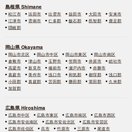
島根県 Shimane
松江市
浜田市
出雲市
益田市
大田市
安来市
江津市
雲南市
仁多郡
飯石郡
邑智郡
鹿足郡
隠岐郡
岡山県 Okayama
岡山市北区
岡山市中区
岡山市東区
岡山市南区
倉敷市
津山市
玉野市
笠岡市
井原市
総社市
高梁市
新見市
備前市
瀬戸内市
赤磐市
真庭市
美作市
浅口市
和気郡
都窪郡
浅口郡
小田郡
真庭郡
苫田郡
勝田郡
英田郡
久米郡
加賀郡
広島県 Hiroshima
広島市中区
広島市東区
広島市南区
広島市西区
広島市安佐南区
広島市安佐北区
広島市安芸区
広島市佐伯区
呉市
竹原市
三原市
尾道市