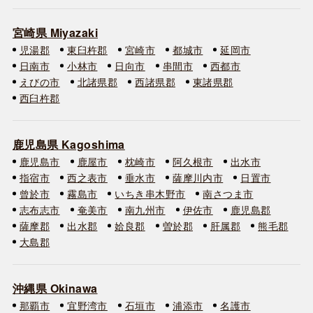
宮崎県 Miyazaki
児湯郡
東臼杵郡
宮崎市
都城市
延岡市
日南市
小林市
日向市
串間市
西都市
えびの市
北諸県郡
西諸県郡
東諸県郡
西臼杵郡
鹿児島県 Kagoshima
鹿児島市
鹿屋市
枕崎市
阿久根市
出水市
指宿市
西之表市
垂水市
薩摩川内市
日置市
曾於市
霧島市
いちき串木野市
南さつま市
志布志市
奄美市
南九州市
伊佐市
鹿児島郡
薩摩郡
出水郡
姶良郡
曽於郡
肝属郡
熊毛郡
大島郡
沖縄県 Okinawa
那覇市
宜野湾市
石垣市
浦添市
名護市