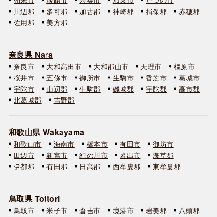
川辺郡
多可郡
加古郡
神崎郡
揖保郡
赤穂郡
佐用郡
美方郡
奈良県 Nara
奈良市
大和高田市
大和郡山市
天理市
橿原市
桜井市
五條市
御所市
生駒市
香芝市
葛城市
宇陀市
山辺郡
生駒郡
磯城郡
宇陀郡
高市郡
北葛城郡
吉野郡
和歌山県 Wakayama
和歌山市
海南市
橋本市
有田市
御坊市
田辺市
新宮市
紀の川市
岩出市
海草郡
伊都郡
有田郡
日高郡
西牟婁郡
東牟婁郡
鳥取県 Tottori
鳥取市
米子市
倉吉市
境港市
岩美郡
八頭郡