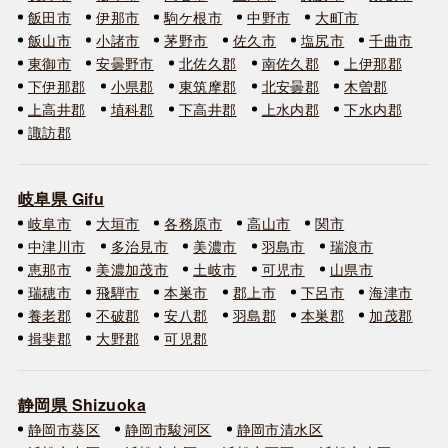
飯田市
伊那市
駒ケ根市
中野市
大町市
飯山市
小諸市
茅野市
佐久市
塩尻市
千曲市
東御市
安曇野市
北佐久郡
南佐久郡
上伊那郡
下伊那郡
小県郡
東筑摩郡
北安曇郡
木曽郡
上高井郡
埴科郡
下高井郡
上水内郡
下水内郡
諏訪郡
岐阜県 Gifu
岐阜市
大垣市
各務原市
高山市
関市
中津川市
多治見市
美濃市
羽島市
瑞浪市
恵那市
美濃加茂市
土岐市
可児市
山県市
瑞穂市
飛騨市
本巣市
郡上市
下呂市
海津市
養老郡
不破郡
安八郡
羽島郡
本巣郡
加茂郡
揖斐郡
大野郡
可児郡
静岡県 Shizuoka
静岡市葵区
静岡市駿河区
静岡市清水区