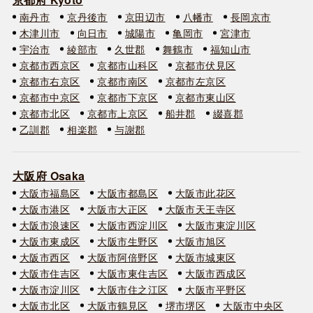
南丹市
京丹後市
京田辺市
八幡市
長岡京市
木津川市
向日市
城陽市
亀岡市
宮津市
宇治市
綾部市
久世郡
舞鶴市
福知山市
京都市西京区
京都市山科区
京都市伏見区
京都市右京区
京都市南区
京都市左京区
京都市中京区
京都市下京区
京都市東山区
京都市北区
京都市上京区
船井郡
綴喜郡
乙訓郡
相楽郡
与謝郡
大阪府 Osaka
大阪市福島区
大阪市都島区
大阪市此花区
大阪市港区
大阪市大正区
大阪市天王寺区
大阪市浪速区
大阪市西淀川区
大阪市東淀川区
大阪市東成区
大阪市生野区
大阪市旭区
大阪市西区
大阪市阿倍野区
大阪市城東区
大阪市住吉区
大阪市東住吉区
大阪市西成区
大阪市淀川区
大阪市住之江区
大阪市平野区
大阪市北区
大阪市鶴見区
堺市堺区
大阪市中央区