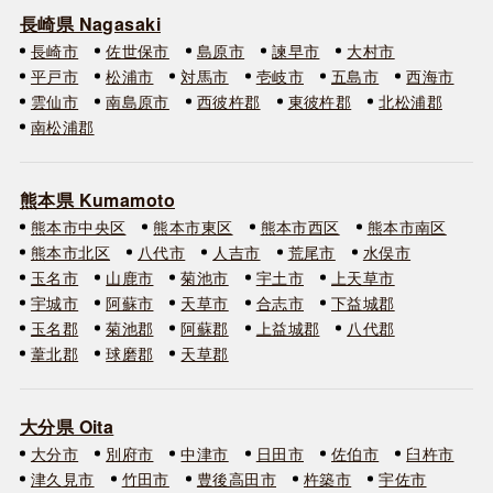
長崎県 Nagasaki
長崎市
佐世保市
島原市
諫早市
大村市
平戸市
松浦市
対馬市
壱岐市
五島市
西海市
雲仙市
南島原市
西彼杵郡
東彼杵郡
北松浦郡
南松浦郡
熊本県 Kumamoto
熊本市中央区
熊本市東区
熊本市西区
熊本市南区
熊本市北区
八代市
人吉市
荒尾市
水俣市
玉名市
山鹿市
菊池市
宇土市
上天草市
宇城市
阿蘇市
天草市
合志市
下益城郡
玉名郡
菊池郡
阿蘇郡
上益城郡
八代郡
葦北郡
球磨郡
天草郡
大分県 Oita
大分市
別府市
中津市
日田市
佐伯市
臼杵市
津久見市
竹田市
豊後高田市
杵築市
宇佐市