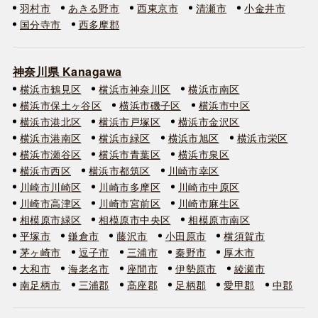
羽村市
あきる野市
西東京市
清瀬市
小金井市
国分寺市
西多摩郡
神奈川県 Kanagawa
横浜市鶴見区
横浜市神奈川区
横浜市南区
横浜市保土ヶ谷区
横浜市磯子区
横浜市中区
横浜市港北区
横浜市戸塚区
横浜市金沢区
横浜市港南区
横浜市緑区
横浜市旭区
横浜市栄区
横浜市瀬谷区
横浜市青葉区
横浜市泉区
横浜市西区
横浜市都筑区
川崎市幸区
川崎市川崎区
川崎市多摩区
川崎市中原区
川崎市高津区
川崎市宮前区
川崎市麻生区
相模原市緑区
相模原市中央区
相模原市南区
平塚市
鎌倉市
藤沢市
小田原市
横須賀市
茅ヶ崎市
逗子市
三浦市
秦野市
厚木市
大和市
海老名市
座間市
伊勢原市
綾瀬市
南足柄市
三浦郡
高座郡
足柄郡
愛甲郡
中郡