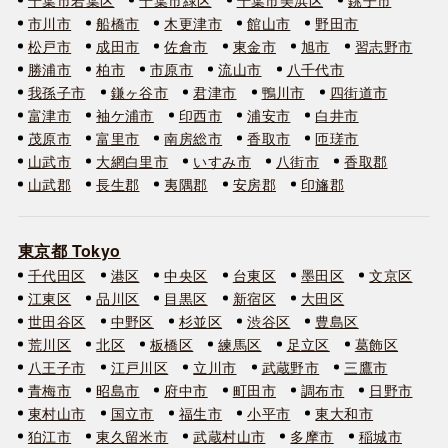
市川市
船橋市
木更津市
館山市
野田市
松戸市
成田市
佐倉市
東金市
旭市
習志野市
勝浦市
柏市
市原市
流山市
八千代市
我孫子市
鎌ヶ谷市
君津市
鴨川市
四街道市
富津市
袖ケ浦市
印西市
浦安市
白井市
茂原市
富里市
南房総市
香取市
匝瑳市
山武市
大網白里市
いすみ市
八街市
香取郡
山武郡
長生郡
夷隅郡
安房郡
印旛郡
東京都 Tokyo
千代田区
港区
中央区
台東区
墨田区
文京区
江東区
品川区
目黒区
新宿区
大田区
世田谷区
中野区
杉並区
渋谷区
豊島区
荒川区
北区
板橋区
練馬区
足立区
葛飾区
八王子市
江戸川区
立川市
武蔵野市
三鷹市
青梅市
昭島市
府中市
町田市
調布市
日野市
東村山市
国立市
福生市
小平市
東大和市
狛江市
東久留米市
武蔵村山市
多摩市
稲城市