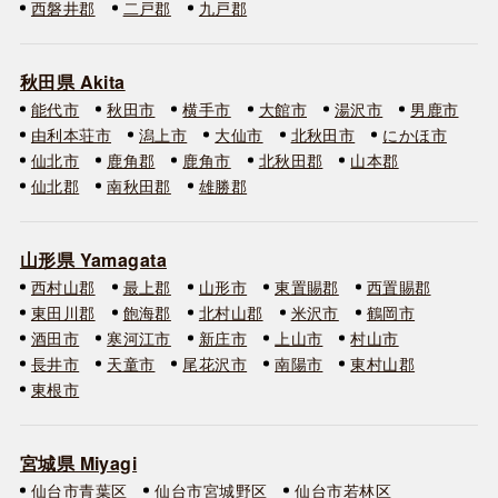
西磐井郡
二戸郡
九戸郡
秋田県 Akita
能代市
秋田市
横手市
大館市
湯沢市
男鹿市
由利本荘市
潟上市
大仙市
北秋田市
にかほ市
仙北市
鹿角郡
鹿角市
北秋田郡
山本郡
仙北郡
南秋田郡
雄勝郡
山形県 Yamagata
西村山郡
最上郡
山形市
東置賜郡
西置賜郡
東田川郡
飽海郡
北村山郡
米沢市
鶴岡市
酒田市
寒河江市
新庄市
上山市
村山市
長井市
天童市
尾花沢市
南陽市
東村山郡
東根市
宮城県 Miyagi
仙台市青葉区
仙台市宮城野区
仙台市若林区