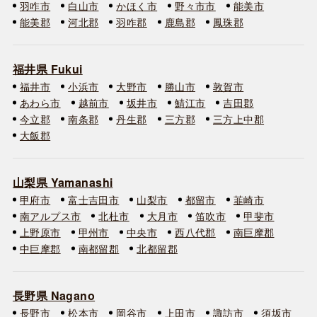
羽咋市
白山市
かほく市
野々市市
能美市
能美郡
河北郡
羽咋郡
鹿島郡
鳳珠郡
福井県 Fukui
福井市
小浜市
大野市
勝山市
敦賀市
あわら市
越前市
坂井市
鯖江市
吉田郡
今立郡
南条郡
丹生郡
三方郡
三方上中郡
大飯郡
山梨県 Yamanashi
甲府市
富士吉田市
山梨市
都留市
韮崎市
南アルプス市
北杜市
大月市
笛吹市
甲斐市
上野原市
甲州市
中央市
西八代郡
南巨摩郡
中巨摩郡
南都留郡
北都留郡
長野県 Nagano
長野市
松本市
岡谷市
上田市
諏訪市
須坂市