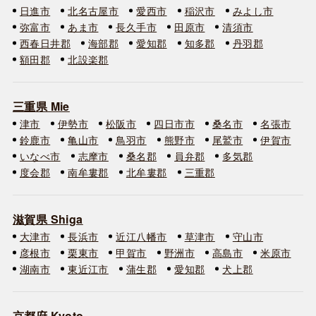
日進市
北名古屋市
愛西市
稲沢市
みよし市
弥富市
あま市
長久手市
田原市
清須市
西春日井郡
海部郡
愛知郡
知多郡
丹羽郡
額田郡
北設楽郡
三重県 Mie
津市
伊勢市
松阪市
四日市市
桑名市
名張市
鈴鹿市
亀山市
鳥羽市
熊野市
尾鷲市
伊賀市
いなべ市
志摩市
桑名郡
員弁郡
多気郡
度会郡
南牟婁郡
北牟婁郡
三重郡
滋賀県 Shiga
大津市
長浜市
近江八幡市
草津市
守山市
彦根市
栗東市
甲賀市
野洲市
高島市
米原市
湖南市
東近江市
蒲生郡
愛知郡
犬上郡
京都府 Kyoto