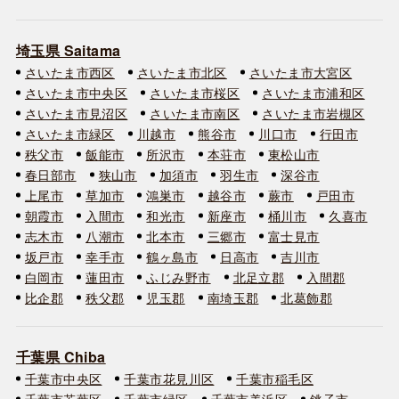
埼玉県 Saitama
さいたま市西区
さいたま市北区
さいたま市大宮区
さいたま市中央区
さいたま市桜区
さいたま市浦和区
さいたま市見沼区
さいたま市南区
さいたま市岩槻区
さいたま市緑区
川越市
熊谷市
川口市
行田市
秩父市
飯能市
所沢市
本荘市
東松山市
春日部市
狭山市
加須市
羽生市
深谷市
上尾市
草加市
鴻巣市
越谷市
蕨市
戸田市
朝霞市
入間市
和光市
新座市
桶川市
久喜市
志木市
八潮市
北本市
三郷市
富士見市
坂戸市
幸手市
鶴ヶ島市
日高市
吉川市
白岡市
蓮田市
ふじみ野市
北足立郡
入間郡
比企郡
秩父郡
児玉郡
南埼玉郡
北葛飾郡
千葉県 Chiba
千葉市中央区
千葉市花見川区
千葉市稲毛区
千葉市若葉区
千葉市緑区
千葉市美浜区
銚子市