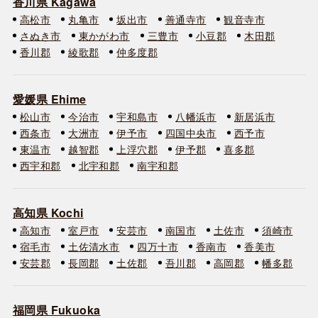
香川県 Kagawa
高松市
丸亀市
坂出市
善通寺市
観音寺市
さぬき市
東かがわ市
三豊市
小豆郡
木田郡
香川郡
綾歌郡
仲多度郡
愛媛県 Ehime
松山市
今治市
宇和島市
八幡浜市
新居浜市
西条市
大洲市
伊予市
四国中央市
西予市
東温市
越智郡
上浮穴郡
伊予郡
喜多郡
西宇和郡
北宇和郡
南宇和郡
高知県 Kochi
高知市
室戸市
安芸市
南国市
土佐市
須崎市
宿毛市
土佐清水市
四万十市
香南市
香美市
安芸郡
長岡郡
土佐郡
吾川郡
高岡郡
幡多郡
福岡県 Fukuoka