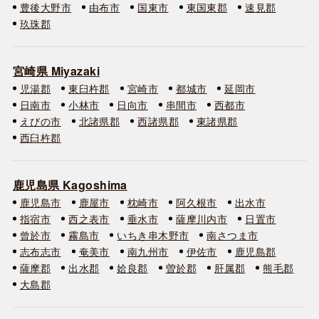
豊後大野市
由布市
国東市
東国東郡
速見郡
玖珠郡
宮崎県 Miyazaki
児湯郡
東臼杵郡
宮崎市
都城市
延岡市
日南市
小林市
日向市
串間市
西都市
えびの市
北諸県郡
西諸県郡
東諸県郡
西臼杵郡
鹿児島県 Kagoshima
鹿児島市
鹿屋市
枕崎市
阿久根市
出水市
指宿市
西之表市
垂水市
薩摩川内市
日置市
曾於市
霧島市
いちき串木野市
南さつま市
志布志市
奄美市
南九州市
伊佐市
鹿児島郡
薩摩郡
出水郡
姶良郡
曽於郡
肝属郡
熊毛郡
大島郡