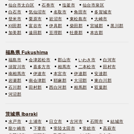
仙台市太白区
石巻市
塩釜市
仙台市泉区
白石市
気仙沼市
名取市
角田市
多賀城市
登米市
栗原市
岩沼市
東松島市
大崎市
刈田郡
富谷市
伊具郡
柴田郡
宮城郡
黒川郡
加美郡
遠田郡
亘理郡
牡鹿郡
本吉郡
福島県 Fukushima
福島市
会津若松市
郡山市
いわき市
白河市
須賀川市
喜多方市
相馬市
二本松市
田村市
南相馬市
伊達市
本宮市
伊達郡
安達郡
岩瀬郡
南会津郡
耶麻郡
大沼郡
東白川郡
石川郡
田村郡
西白河郡
相馬郡
双葉郡
河沼郡
茨城県 Ibaraki
水戸市
土浦市
日立市
古河市
石岡市
結城市
龍ケ崎市
下妻市
常陸太田市
常総市
高萩市