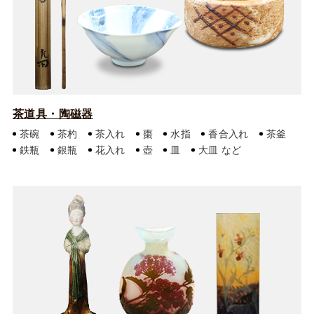
茶道具・陶磁器
茶碗
茶杓
茶入れ
棗
水指
香合入れ
茶釜
鉄瓶
銀瓶
花入れ
壺
皿
大皿