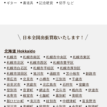
ギター
書道具
記念硬貨
切手
日本全国出張買取いたします！
北海道 Hokkaido
札幌市
札幌市南区
札幌市中央区
札幌市東区
札幌市北区
札幌市西区
札幌市豊平区
札幌市白石区
札幌市手稲区
札幌市厚別区
札幌市清田区
旭川市
函館市
苫小牧市
釧路市
帯広市
北見市
小樽市
江別市
千歳市
岩見沢市
恵庭市
北広島市
石狩市
室蘭市
登別市
音更町
網走市
北斗市
稚内市
伊達市
名寄市
根室市
七飯町
幕別町
美唄市
新ひだか町
滝川市
紋別市
中標津町
富良野市
深川市
美幌町
留萌市
士別市
余市町
釧路町