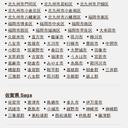
北九州市門司区
北九州市若松区
北九州市戸畑区
北九州市小倉北区
北九州市小倉南区
北九州市八幡東区
北九州市八幡西区
福岡市東区
福岡市博多区
福岡市中央区
福岡市南区
福岡市西区
福岡市城南区
福岡市早良区
大牟田市
久留米市
直方市
飯塚市
田川市
柳川市
八女市
筑後市
大川市
行橋市
豊前市
中間市
小郡市
筑紫野市
春日市
大野城市
宗像市
太宰府市
古賀市
福津市
うきは市
宮若市
嘉麻市
朝倉市
みやま市
糸島市
那珂川市
糟屋郡
遠賀郡
鞍手郡
嘉穂郡
朝倉郡
三井郡
三潴郡
八女郡
田川郡
京都郡
築上郡
佐賀県 Saga
佐賀市
唐津市
鳥栖市
多久市
伊万里市
武雄市
鹿島市
小城市
嬉野市
神崎市
神崎郡
三養基郡
東松浦郡
西松浦郡
杵島郡
藤津郡