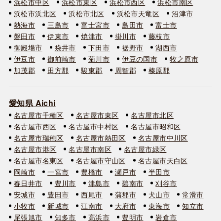
浜松市中区
浜松市東区
浜松市西区
浜松市南区
浜松市浜北区
浜松市北区
浜松市天竜区
沼津市
熱海市
三島市
富士宮市
島田市
富士市
磐田市
伊東市
焼津市
掛川市
藤枝市
御殿場市
袋井市
下田市
裾野市
湖西市
伊豆市
御前崎市
菊川市
伊豆の国市
牧之原市
加茂郡
田方郡
駿東郡
周智郡
榛原郡
愛知県 Aichi
名古屋市千種区
名古屋市東区
名古屋市北区
名古屋市西区
名古屋市中村区
名古屋市昭和区
名古屋市瑞穂区
名古屋市熱田区
名古屋市中川区
名古屋市港区
名古屋市南区
名古屋市緑区
名古屋市名東区
名古屋市守山区
名古屋市天白区
岡崎市
一宮市
豊橋市
瀬戸市
半田市
春日井市
豊川市
津島市
碧南市
刈谷市
安城市
豊田市
西尾市
蒲郡市
犬山市
常滑市
小牧市
新城市
江南市
大府市
東海市
知立市
尾張旭市
知多市
高浜市
豊明市
岩倉市