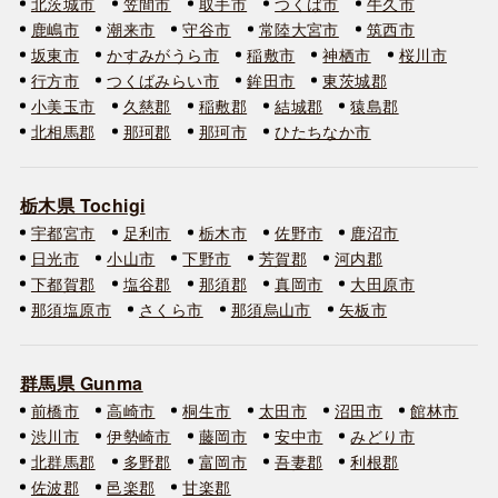
北茨城市
笠間市
取手市
つくば市
牛久市
鹿嶋市
潮来市
守谷市
常陸大宮市
筑西市
坂東市
かすみがうら市
稲敷市
神栖市
桜川市
行方市
つくばみらい市
鉾田市
東茨城郡
小美玉市
久慈郡
稲敷郡
結城郡
猿島郡
北相馬郡
那珂郡
那珂市
ひたちなか市
栃木県 Tochigi
宇都宮市
足利市
栃木市
佐野市
鹿沼市
日光市
小山市
下野市
芳賀郡
河内郡
下都賀郡
塩谷郡
那須郡
真岡市
大田原市
那須塩原市
さくら市
那須烏山市
矢板市
群馬県 Gunma
前橋市
高崎市
桐生市
太田市
沼田市
館林市
渋川市
伊勢崎市
藤岡市
安中市
みどり市
北群馬郡
多野郡
富岡市
吾妻郡
利根郡
佐波郡
邑楽郡
甘楽郡