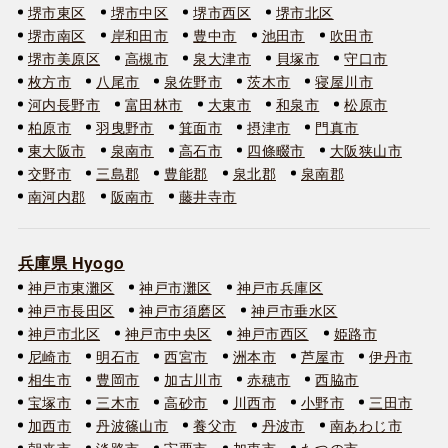
堺市東区
堺市中区
堺市西区
堺市北区
堺市南区
岸和田市
豊中市
池田市
吹田市
堺市美原区
高槻市
泉大津市
貝塚市
守口市
枚方市
八尾市
泉佐野市
茨木市
寝屋川市
河内長野市
富田林市
大東市
和泉市
松原市
柏原市
羽曳野市
箕面市
摂津市
門真市
東大阪市
泉南市
高石市
四條畷市
大阪狭山市
交野市
三島郡
豊能郡
泉北郡
泉南郡
南河内郡
阪南市
藤井寺市
兵庫県 Hyogo
神戸市東灘区
神戸市灘区
神戸市兵庫区
神戸市長田区
神戸市須磨区
神戸市垂水区
神戸市北区
神戸市中央区
神戸市西区
姫路市
尼崎市
明石市
西宮市
洲本市
芦屋市
伊丹市
相生市
豊岡市
加古川市
赤穂市
西脇市
宝塚市
三木市
高砂市
川西市
小野市
三田市
加西市
丹波篠山市
養父市
丹波市
南あわじ市
朝来市
淡路市
宍粟市
加東市
たつの市