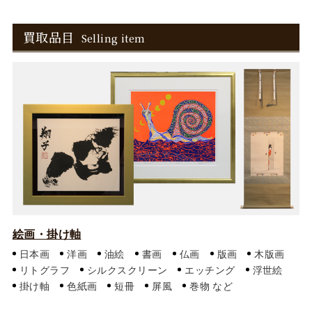
買取品目
Selling item
絵画・掛け軸
日本画
洋画
油絵
書画
仏画
版画
木版画
リトグラフ
シルクスクリーン
エッチング
浮世絵
掛け軸
色紙画
短冊
屏風
巻物