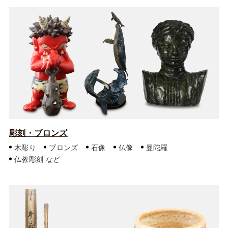
彫刻・ブロンズ
木彫り
ブロンズ
石像
仏像
曼陀羅
仏教彫刻