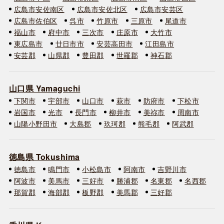
広島市安佐南区
広島市安佐北区
広島市安芸区
広島市佐伯区
呉市
竹原市
三原市
尾道市
福山市
府中市
三次市
庄原市
大竹市
東広島市
廿日市市
安芸高田市
江田島市
安芸郡
山県郡
豊田郡
世羅郡
神石郡
山口県 Yamaguchi
下関市
宇部市
山口市
萩市
防府市
下松市
岩国市
光市
長門市
柳井市
美祢市
周南市
山陽小野田市
大島郡
玖珂郡
熊毛郡
阿武郡
徳島県 Tokushima
徳島市
鳴門市
小松島市
阿南市
吉野川市
阿波市
美馬市
三好市
勝浦郡
名東郡
名西郡
那賀郡
海部郡
板野郡
美馬郡
三好郡