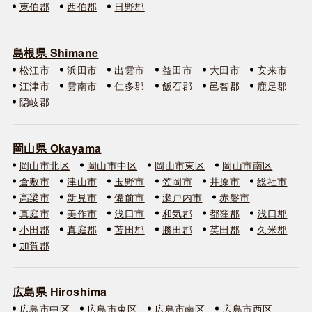
東伯郡
西伯郡
日野郡
島根県 Shimane
松江市
浜田市
出雲市
益田市
大田市
安来市
江津市
雲南市
仁多郡
飯石郡
邑智郡
鹿足郡
隠岐郡
岡山県 Okayama
岡山市北区
岡山市中区
岡山市東区
岡山市南区
倉敷市
津山市
玉野市
笠岡市
井原市
総社市
高梁市
新見市
備前市
瀬戸内市
赤磐市
真庭市
美作市
浅口市
和気郡
都窪郡
浅口郡
小田郡
真庭郡
苫田郡
勝田郡
英田郡
久米郡
加賀郡
広島県 Hiroshima
広島市中区
広島市東区
広島市南区
広島市西区