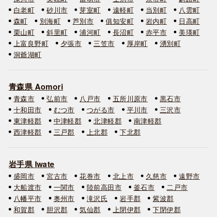
白老町
砂川市
芽室町
遠軽町
当別町
八雲町
森町
別海町
芦別市
俱知安町
岩内町
日高町
栗山町
斜里町
浦河町
長沼町
赤平市
美瑛町
上富良野町
夕張市
三笠市
厚岸町
湧別町
洞爺湖町
青森県 Aomori
青森市
弘前市
八戸市
五所川原市
黒石市
十和田市
むつ市
つがる市
平川市
三沢市
東津軽郡
中津軽郡
北津軽郡
南津軽郡
西津軽郡
三戸郡
上北郡
下北郡
岩手県 Iwate
盛岡市
宮古市
花巻市
北上市
久慈市
遠野市
大船渡市
一関市
陸前高田市
釜石市
二戸市
八幡平市
奥州市
滝沢氏
岩手郡
紫波郡
和賀郡
胆沢郡
気仙郡
上閉伊郡
下閉伊郡