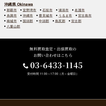
沖縄県 Okinawa
那覇市
宜野湾市
石垣市
浦添市
名護市
糸満市
沖縄市
豊見城市
うるま市
宮古島市
南城市
国頭郡
中頭郡
島尻郡
宮古郡
八重山郡
無料買取査定・出張買取の
お問い合わせはこちら
03-6433-1145
受付時間 11:00～17:00（月～金曜日）