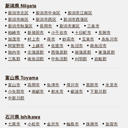
新潟県 Niigata
新潟市北区
新潟市中央区
新潟市江南区
新潟市南区
新潟市西区
新潟市西蒲区
新潟市秋葉区
長岡市
新潟市東区
三条市
柏崎市
新発田市
小千谷市
十日町市
見附市
加茂市
村上市
燕市
妙高市
五泉市
糸魚川市
阿賀野市
上越市
佐渡市
魚沼市
南魚沼市
胎内市
北蒲原郡
西蒲原郡
南蒲原郡
東蒲原郡
三島郡
南魚沼郡
中魚沼郡
刈羽郡
岩船郡
富山県 Toyama
富山市
高岡市
魚津市
滑川市
黒部市
氷見市
小矢部市
南砺市
射水市
砺波市
下新川郡
中新川郡
石川県 Ishikawa
七尾市
小松市
金沢市
輪島市
珠洲市
加賀市