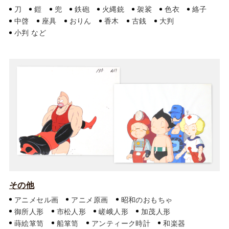
刀
鎧
兜
鉄砲
火縄銃
袈裟
色衣
絡子
中啓
座具
おりん
香木
古銭
大判
小判
その他
アニメセル画
アニメ原画
昭和のおもちゃ
御所人形
市松人形
嵯峨人形
加茂人形
蒔絵箪笥
船箪笥
アンティーク時計
和楽器