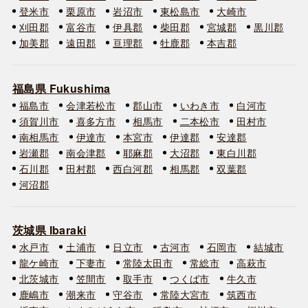
登米市
栗原市
岩沼市
東松島市
大崎市
刈田郡
富谷市
伊具郡
柴田郡
宮城郡
黒川郡
加美郡
遠田郡
亘理郡
牡鹿郡
本吉郡
福島県 Fukushima
福島市
会津若松市
郡山市
いわき市
白河市
須賀川市
喜多方市
相馬市
二本松市
田村市
南相馬市
伊達市
本宮市
伊達郡
安達郡
岩瀬郡
南会津郡
耶麻郡
大沼郡
東白川郡
石川郡
田村郡
西白河郡
相馬郡
双葉郡
河沼郡
茨城県 Ibaraki
水戸市
土浦市
日立市
古河市
石岡市
結城市
龍ケ崎市
下妻市
常陸太田市
常総市
高萩市
北茨城市
笠間市
取手市
つくば市
牛久市
鹿嶋市
潮来市
守谷市
常陸大宮市
筑西市