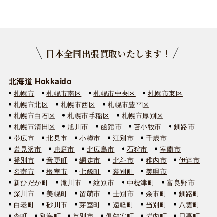
日本全国出張買取いたします！
北海道 Hokkaido
札幌市
札幌市南区
札幌市中央区
札幌市東区
札幌市北区
札幌市西区
札幌市豊平区
札幌市白石区
札幌市手稲区
札幌市厚別区
札幌市清田区
旭川市
函館市
苫小牧市
釧路市
帯広市
北見市
小樽市
江別市
千歳市
岩見沢市
恵庭市
北広島市
石狩市
室蘭市
登別市
音更町
網走市
北斗市
稚内市
伊達市
名寄市
根室市
七飯町
幕別町
美唄市
新ひだか町
滝川市
紋別市
中標津町
富良野市
深川市
美幌町
留萌市
士別市
余市町
釧路町
白老町
砂川市
芽室町
遠軽町
当別町
八雲町
森町
別海町
芦別市
俱知安町
岩内町
日高町