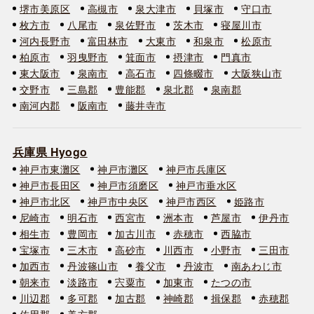
堺市美原区
高槻市
泉大津市
貝塚市
守口市
枚方市
八尾市
泉佐野市
茨木市
寝屋川市
河内長野市
富田林市
大東市
和泉市
松原市
柏原市
羽曳野市
箕面市
摂津市
門真市
東大阪市
泉南市
高石市
四條畷市
大阪狭山市
交野市
三島郡
豊能郡
泉北郡
泉南郡
南河内郡
阪南市
藤井寺市
兵庫県 Hyogo
神戸市東灘区
神戸市灘区
神戸市兵庫区
神戸市長田区
神戸市須磨区
神戸市垂水区
神戸市北区
神戸市中央区
神戸市西区
姫路市
尼崎市
明石市
西宮市
洲本市
芦屋市
伊丹市
相生市
豊岡市
加古川市
赤穂市
西脇市
宝塚市
三木市
高砂市
川西市
小野市
三田市
加西市
丹波篠山市
養父市
丹波市
南あわじ市
朝来市
淡路市
宍粟市
加東市
たつの市
川辺郡
多可郡
加古郡
神崎郡
揖保郡
赤穂郡
佐用郡
美方郡