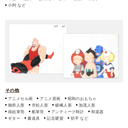
小判
その他
アニメセル画
アニメ原画
昭和のおもちゃ
御所人形
市松人形
嵯峨人形
加茂人形
蒔絵箪笥
船箪笥
アンティーク時計
和楽器
ギター
書道具
記念硬貨
切手