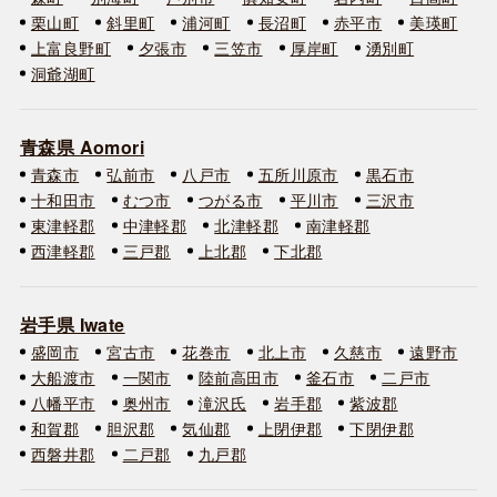
栗山町
斜里町
浦河町
長沼町
赤平市
美瑛町
上富良野町
夕張市
三笠市
厚岸町
湧別町
洞爺湖町
青森県 Aomori
青森市
弘前市
八戸市
五所川原市
黒石市
十和田市
むつ市
つがる市
平川市
三沢市
東津軽郡
中津軽郡
北津軽郡
南津軽郡
西津軽郡
三戸郡
上北郡
下北郡
岩手県 Iwate
盛岡市
宮古市
花巻市
北上市
久慈市
遠野市
大船渡市
一関市
陸前高田市
釜石市
二戸市
八幡平市
奥州市
滝沢氏
岩手郡
紫波郡
和賀郡
胆沢郡
気仙郡
上閉伊郡
下閉伊郡
西磐井郡
二戸郡
九戸郡