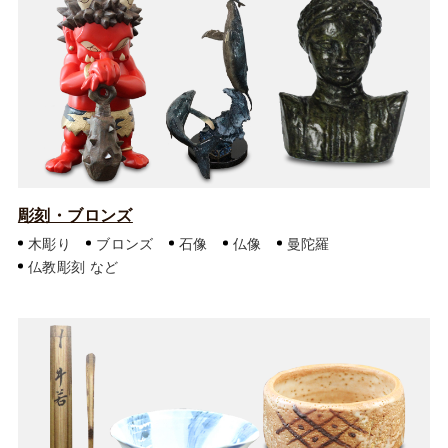
彫刻・ブロンズ
木彫り
ブロンズ
石像
仏像
曼陀羅
仏教彫刻