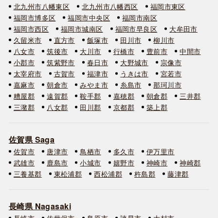
北九州市八幡東区
北九州市八幡西区
福岡市東区
福岡市博多区
福岡市中央区
福岡市南区
福岡市西区
福岡市城南区
福岡市早良区
大牟田市
久留米市
直方市
飯塚市
田川市
柳川市
八女市
筑後市
大川市
行橋市
豊前市
中間市
小郡市
筑紫野市
春日市
大野城市
宗像市
太宰府市
古賀市
福津市
うきは市
宮若市
嘉麻市
朝倉市
みやま市
糸島市
那珂川市
糟屋郡
遠賀郡
鞍手郡
嘉穂郡
朝倉郡
三井郡
三潴郡
八女郡
田川郡
京都郡
築上郡
佐賀県 Saga
佐賀市
唐津市
鳥栖市
多久市
伊万里市
武雄市
鹿島市
小城市
嬉野市
神崎市
神崎郡
三養基郡
東松浦郡
西松浦郡
杵島郡
藤津郡
長崎県 Nagasaki
長崎市
佐世保市
島原市
諫早市
大村市