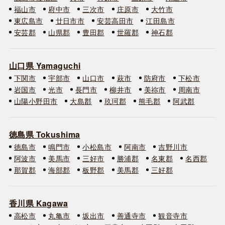
福山市
府中市
三次市
庄原市
大竹市
東広島市
廿日市市
安芸高田市
江田島市
安芸郡
山県郡
豊田郡
世羅郡
神石郡
山口県 Yamaguchi
下関市
宇部市
山口市
萩市
防府市
下松市
岩国市
光市
長門市
柳井市
美祢市
周南市
山陽小野田市
大島郡
玖珂郡
熊毛郡
阿武郡
徳島県 Tokushima
徳島市
鳴門市
小松島市
阿南市
吉野川市
阿波市
美馬市
三好市
勝浦郡
名東郡
名西郡
那賀郡
海部郡
板野郡
美馬郡
三好郡
香川県 Kagawa
高松市
丸亀市
坂出市
善通寺市
観音寺市