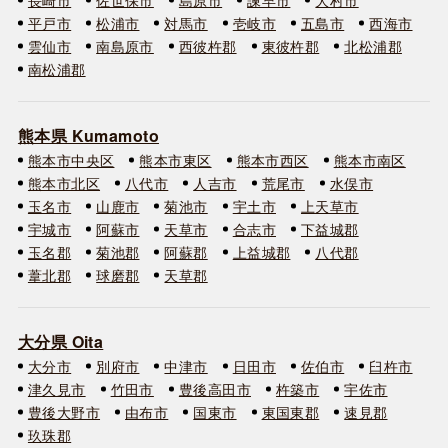
平戸市
松浦市
対馬市
壱岐市
五島市
西海市
雲仙市
南島原市
西彼杵郡
東彼杵郡
北松浦郡
南松浦郡
熊本県 Kumamoto
熊本市中央区
熊本市東区
熊本市西区
熊本市南区
熊本市北区
八代市
人吉市
荒尾市
水俣市
玉名市
山鹿市
菊池市
宇土市
上天草市
宇城市
阿蘇市
天草市
合志市
下益城郡
玉名郡
菊池郡
阿蘇郡
上益城郡
八代郡
葦北郡
球磨郡
天草郡
大分県 Oita
大分市
別府市
中津市
日田市
佐伯市
臼杵市
津久見市
竹田市
豊後高田市
杵築市
宇佐市
豊後大野市
由布市
国東市
東国東郡
速見郡
玖珠郡