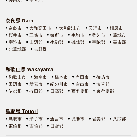
奈良県 Nara
奈良市
大和高田市
大和郡山市
天理市
橿原市
桜井市
五條市
御所市
生駒市
香芝市
葛城市
宇陀市
山辺郡
生駒郡
磯城郡
宇陀郡
高市郡
北葛城郡
吉野郡
和歌山県 Wakayama
和歌山市
海南市
橋本市
有田市
御坊市
田辺市
新宮市
紀の川市
岩出市
海草郡
伊都郡
有田郡
日高郡
西牟婁郡
東牟婁郡
鳥取県 Tottori
鳥取市
米子市
倉吉市
境港市
岩美郡
八頭郡
東伯郡
西伯郡
日野郡