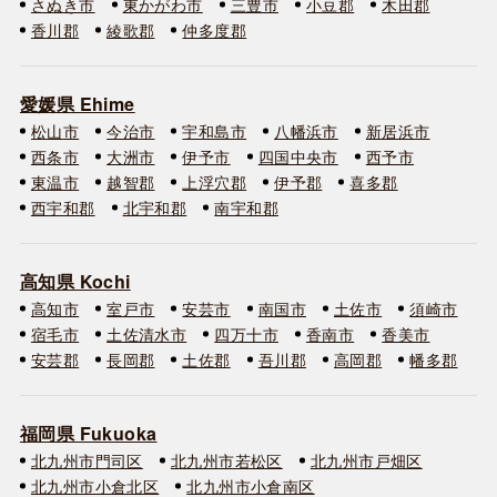
さぬき市
東かがわ市
三豊市
小豆郡
木田郡
香川郡
綾歌郡
仲多度郡
愛媛県 Ehime
松山市
今治市
宇和島市
八幡浜市
新居浜市
西条市
大洲市
伊予市
四国中央市
西予市
東温市
越智郡
上浮穴郡
伊予郡
喜多郡
西宇和郡
北宇和郡
南宇和郡
高知県 Kochi
高知市
室戸市
安芸市
南国市
土佐市
須崎市
宿毛市
土佐清水市
四万十市
香南市
香美市
安芸郡
長岡郡
土佐郡
吾川郡
高岡郡
幡多郡
福岡県 Fukuoka
北九州市門司区
北九州市若松区
北九州市戸畑区
北九州市小倉北区
北九州市小倉南区