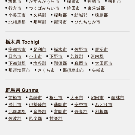
坂東市
かすみがうら市
稲敷市
神栖市
桜川市
行方市
つくばみらい市
鉾田市
東茨城郡
小美玉市
久慈郡
稲敷郡
結城郡
猿島郡
北相馬郡
那珂郡
那珂市
ひたちなか市
栃木県 Tochigi
宇都宮市
足利市
栃木市
佐野市
鹿沼市
日光市
小山市
下野市
芳賀郡
河内郡
下都賀郡
塩谷郡
那須郡
真岡市
大田原市
那須塩原市
さくら市
那須烏山市
矢板市
群馬県 Gunma
前橋市
高崎市
桐生市
太田市
沼田市
館林市
渋川市
伊勢崎市
藤岡市
安中市
みどり市
北群馬郡
多野郡
富岡市
吾妻郡
利根郡
佐波郡
邑楽郡
甘楽郡