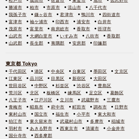
勝浦市
柏市
市原市
流山市
八千代市
我孫子市
鎌ヶ谷市
君津市
鴨川市
四街道市
富津市
袖ケ浦市
印西市
浦安市
白井市
茂原市
富里市
南房総市
香取市
匝瑳市
山武市
大網白里市
いすみ市
八街市
香取郡
山武郡
長生郡
夷隅郡
安房郡
印旛郡
東京都 Tokyo
千代田区
港区
中央区
台東区
墨田区
文京区
江東区
品川区
目黒区
新宿区
大田区
世田谷区
中野区
杉並区
渋谷区
豊島区
荒川区
北区
板橋区
練馬区
足立区
葛飾区
八王子市
江戸川区
立川市
武蔵野市
三鷹市
青梅市
昭島市
府中市
町田市
調布市
日野市
東村山市
国立市
福生市
小平市
東大和市
狛江市
東久留米市
武蔵村山市
多摩市
稲城市
羽村市
あきる野市
西東京市
清瀬市
小金井市
国分寺市
西多摩郡