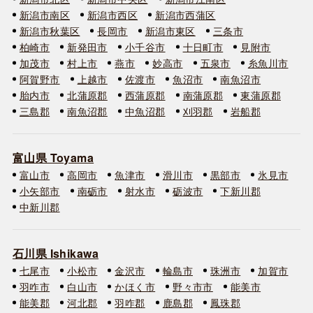
新潟市南区
新潟市西区
新潟市西蒲区
新潟市秋葉区
長岡市
新潟市東区
三条市
柏崎市
新発田市
小千谷市
十日町市
見附市
加茂市
村上市
燕市
妙高市
五泉市
糸魚川市
阿賀野市
上越市
佐渡市
魚沼市
南魚沼市
胎内市
北蒲原郡
西蒲原郡
南蒲原郡
東蒲原郡
三島郡
南魚沼郡
中魚沼郡
刈羽郡
岩船郡
富山県 Toyama
富山市
高岡市
魚津市
滑川市
黒部市
氷見市
小矢部市
南砺市
射水市
砺波市
下新川郡
中新川郡
石川県 Ishikawa
七尾市
小松市
金沢市
輪島市
珠洲市
加賀市
羽咋市
白山市
かほく市
野々市市
能美市
能美郡
河北郡
羽咋郡
鹿島郡
鳳珠郡