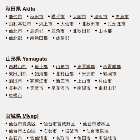
秋田県 Akita
能代市
秋田市
横手市
大館市
湯沢市
男鹿市
由利本荘市
潟上市
大仙市
北秋田市
にかほ市
仙北市
鹿角郡
鹿角市
北秋田郡
山本郡
仙北郡
南秋田郡
雄勝郡
山形県 Yamagata
西村山郡
最上郡
山形市
東置賜郡
西置賜郡
東田川郡
飽海郡
北村山郡
米沢市
鶴岡市
酒田市
寒河江市
新庄市
上山市
村山市
長井市
天童市
尾花沢市
南陽市
東村山郡
東根市
宮城県 Miyagi
仙台市青葉区
仙台市宮城野区
仙台市若林区
仙台市太白区
石巻市
塩釜市
仙台市泉区
白石市
気仙沼市
名取市
角田市
多賀城市