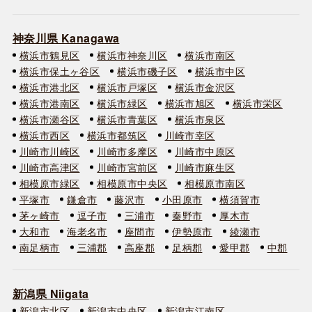
神奈川県 Kanagawa
横浜市鶴見区
横浜市神奈川区
横浜市南区
横浜市保土ヶ谷区
横浜市磯子区
横浜市中区
横浜市港北区
横浜市戸塚区
横浜市金沢区
横浜市港南区
横浜市緑区
横浜市旭区
横浜市栄区
横浜市瀬谷区
横浜市青葉区
横浜市泉区
横浜市西区
横浜市都筑区
川崎市幸区
川崎市川崎区
川崎市多摩区
川崎市中原区
川崎市高津区
川崎市宮前区
川崎市麻生区
相模原市緑区
相模原市中央区
相模原市南区
平塚市
鎌倉市
藤沢市
小田原市
横須賀市
茅ヶ崎市
逗子市
三浦市
秦野市
厚木市
大和市
海老名市
座間市
伊勢原市
綾瀬市
南足柄市
三浦郡
高座郡
足柄郡
愛甲郡
中郡
新潟県 Niigata
新潟市北区
新潟市中央区
新潟市江南区