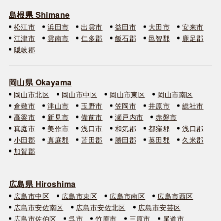
島根県 Shimane
松江市
浜田市
出雲市
益田市
大田市
安来市
江津市
雲南市
仁多郡
飯石郡
邑智郡
鹿足郡
隠岐郡
岡山県 Okayama
岡山市北区
岡山市中区
岡山市東区
岡山市南区
倉敷市
津山市
玉野市
笠岡市
井原市
総社市
高梁市
新見市
備前市
瀬戸内市
赤磐市
真庭市
美作市
浅口市
和気郡
都窪郡
浅口郡
小田郡
真庭郡
苫田郡
勝田郡
英田郡
久米郡
加賀郡
広島県 Hiroshima
広島市中区
広島市東区
広島市南区
広島市西区
広島市安佐南区
広島市安佐北区
広島市安芸区
広島市佐伯区
呉市
竹原市
三原市
尾道市