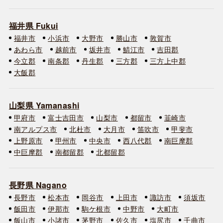
福井県 Fukui
福井市
小浜市
大野市
勝山市
敦賀市
あわら市
越前市
坂井市
鯖江市
吉田郡
今立郡
南条郡
丹生郡
三方郡
三方上中郡
大飯郡
山梨県 Yamanashi
甲府市
富士吉田市
山梨市
都留市
韮崎市
南アルプス市
北杜市
大月市
笛吹市
甲斐市
上野原市
甲州市
中央市
西八代郡
南巨摩郡
中巨摩郡
南都留郡
北都留郡
長野県 Nagano
長野市
松本市
岡谷市
上田市
諏訪市
須坂市
飯田市
伊那市
駒ケ根市
中野市
大町市
飯山市
小諸市
茅野市
佐久市
塩尻市
千曲市