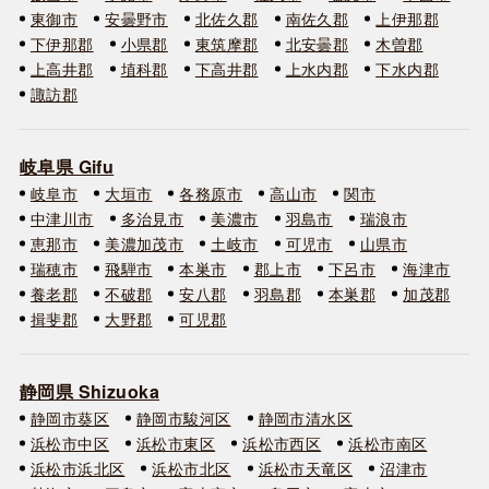
東御市
安曇野市
北佐久郡
南佐久郡
上伊那郡
下伊那郡
小県郡
東筑摩郡
北安曇郡
木曽郡
上高井郡
埴科郡
下高井郡
上水内郡
下水内郡
諏訪郡
岐阜県 Gifu
岐阜市
大垣市
各務原市
高山市
関市
中津川市
多治見市
美濃市
羽島市
瑞浪市
恵那市
美濃加茂市
土岐市
可児市
山県市
瑞穂市
飛騨市
本巣市
郡上市
下呂市
海津市
養老郡
不破郡
安八郡
羽島郡
本巣郡
加茂郡
揖斐郡
大野郡
可児郡
静岡県 Shizuoka
静岡市葵区
静岡市駿河区
静岡市清水区
浜松市中区
浜松市東区
浜松市西区
浜松市南区
浜松市浜北区
浜松市北区
浜松市天竜区
沼津市