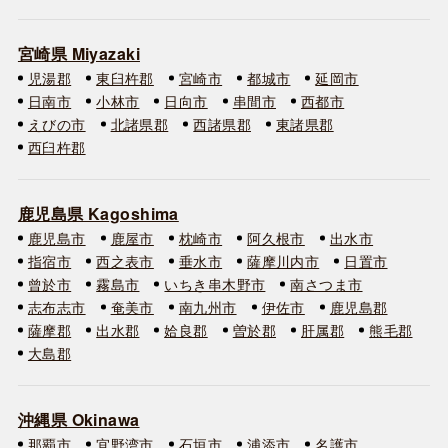
宮崎県 Miyazaki
児湯郡
東臼杵郡
宮崎市
都城市
延岡市
日南市
小林市
日向市
串間市
西都市
えびの市
北諸県郡
西諸県郡
東諸県郡
西臼杵郡
鹿児島県 Kagoshima
鹿児島市
鹿屋市
枕崎市
阿久根市
出水市
指宿市
西之表市
垂水市
薩摩川内市
日置市
曾於市
霧島市
いちき串木野市
南さつま市
志布志市
奄美市
南九州市
伊佐市
鹿児島郡
薩摩郡
出水郡
姶良郡
曽於郡
肝属郡
熊毛郡
大島郡
沖縄県 Okinawa
那覇市
宜野湾市
石垣市
浦添市
名護市