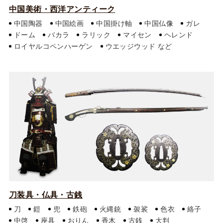
中国美術・西洋アンティーク
中国陶器
中国絵画
中国掛け軸
中国仏像
ガレ
ドーム
バカラ
ラリック
マイセン
ヘレンド
ロイヤルコペンハーゲン
ウエッジウッド
刀装具・仏具・古銭
刀
鎧
兜
鉄砲
火縄銃
袈裟
色衣
絡子
中啓
座具
おりん
香木
古銭
大判