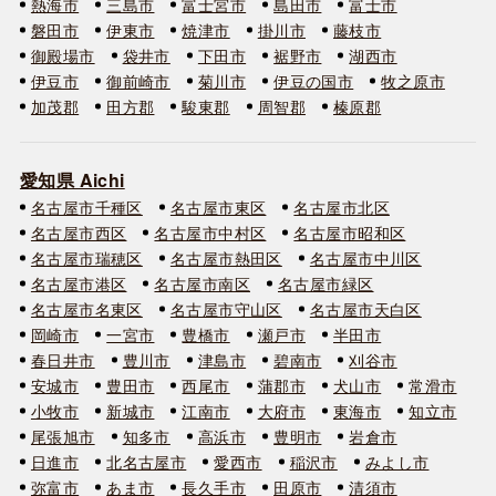
熱海市
三島市
富士宮市
島田市
富士市
磐田市
伊東市
焼津市
掛川市
藤枝市
御殿場市
袋井市
下田市
裾野市
湖西市
伊豆市
御前崎市
菊川市
伊豆の国市
牧之原市
加茂郡
田方郡
駿東郡
周智郡
榛原郡
愛知県 Aichi
名古屋市千種区
名古屋市東区
名古屋市北区
名古屋市西区
名古屋市中村区
名古屋市昭和区
名古屋市瑞穂区
名古屋市熱田区
名古屋市中川区
名古屋市港区
名古屋市南区
名古屋市緑区
名古屋市名東区
名古屋市守山区
名古屋市天白区
岡崎市
一宮市
豊橋市
瀬戸市
半田市
春日井市
豊川市
津島市
碧南市
刈谷市
安城市
豊田市
西尾市
蒲郡市
犬山市
常滑市
小牧市
新城市
江南市
大府市
東海市
知立市
尾張旭市
知多市
高浜市
豊明市
岩倉市
日進市
北名古屋市
愛西市
稲沢市
みよし市
弥富市
あま市
長久手市
田原市
清須市