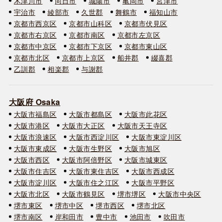
木津川市
向日市
城陽市
亀岡市
宮津市
宇治市
綾部市
久世郡
舞鶴市
福知山市
京都市西京区
京都市山科区
京都市伏見区
京都市右京区
京都市南区
京都市左京区
京都市中京区
京都市下京区
京都市東山区
京都市北区
京都市上京区
船井郡
綴喜郡
乙訓郡
相楽郡
与謝郡
大阪府 Osaka
大阪市福島区
大阪市都島区
大阪市此花区
大阪市港区
大阪市大正区
大阪市天王寺区
大阪市浪速区
大阪市西淀川区
大阪市東淀川区
大阪市東成区
大阪市生野区
大阪市旭区
大阪市西区
大阪市阿倍野区
大阪市城東区
大阪市住吉区
大阪市東住吉区
大阪市西成区
大阪市淀川区
大阪市住之江区
大阪市平野区
大阪市北区
大阪市鶴見区
堺市堺区
大阪市中央区
堺市東区
堺市中区
堺市西区
堺市北区
堺市南区
岸和田市
豊中市
池田市
吹田市