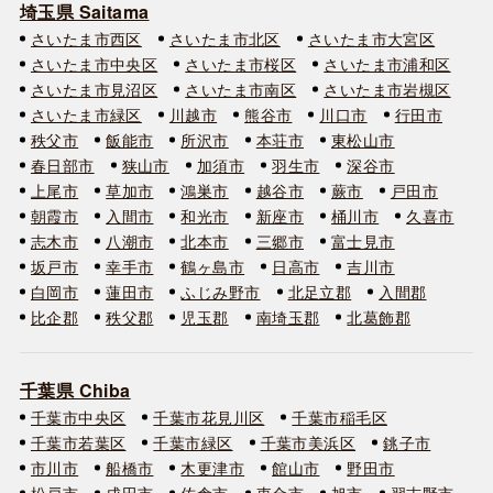
埼玉県 Saitama
さいたま市西区
さいたま市北区
さいたま市大宮区
さいたま市中央区
さいたま市桜区
さいたま市浦和区
さいたま市見沼区
さいたま市南区
さいたま市岩槻区
さいたま市緑区
川越市
熊谷市
川口市
行田市
秩父市
飯能市
所沢市
本荘市
東松山市
春日部市
狭山市
加須市
羽生市
深谷市
上尾市
草加市
鴻巣市
越谷市
蕨市
戸田市
朝霞市
入間市
和光市
新座市
桶川市
久喜市
志木市
八潮市
北本市
三郷市
富士見市
坂戸市
幸手市
鶴ヶ島市
日高市
吉川市
白岡市
蓮田市
ふじみ野市
北足立郡
入間郡
比企郡
秩父郡
児玉郡
南埼玉郡
北葛飾郡
千葉県 Chiba
千葉市中央区
千葉市花見川区
千葉市稲毛区
千葉市若葉区
千葉市緑区
千葉市美浜区
銚子市
市川市
船橋市
木更津市
館山市
野田市
松戸市
成田市
佐倉市
東金市
旭市
習志野市