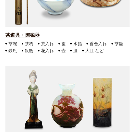
茶道具・陶磁器
茶碗
茶杓
茶入れ
棗
水指
香合入れ
茶釜
鉄瓶
銀瓶
花入れ
壺
皿
大皿