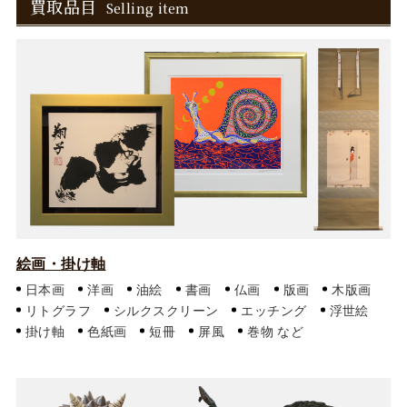
買取品目
Selling item
絵画・掛け軸
日本画
洋画
油絵
書画
仏画
版画
木版画
リトグラフ
シルクスクリーン
エッチング
浮世絵
掛け軸
色紙画
短冊
屏風
巻物