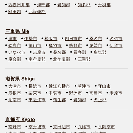
西春日井郡
海部郡
愛知郡
知多郡
丹羽郡
額田郡
北設楽郡
三重県 Mie
津市
伊勢市
松阪市
四日市市
桑名市
名張市
鈴鹿市
亀山市
鳥羽市
熊野市
尾鷲市
伊賀市
いなべ市
志摩市
桑名郡
員弁郡
多気郡
度会郡
南牟婁郡
北牟婁郡
三重郡
滋賀県 Shiga
大津市
長浜市
近江八幡市
草津市
守山市
彦根市
栗東市
甲賀市
野洲市
高島市
米原市
湖南市
東近江市
蒲生郡
愛知郡
犬上郡
京都府 Kyoto
南丹市
京丹後市
京田辺市
八幡市
長岡京市