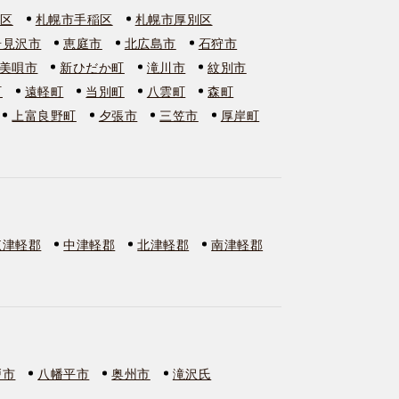
石区
札幌市手稲区
札幌市厚別区
岩見沢市
恵庭市
北広島市
石狩市
美唄市
新ひだか町
滝川市
紋別市
町
遠軽町
当別町
八雲町
森町
上富良野町
夕張市
三笠市
厚岸町
東津軽郡
中津軽郡
北津軽郡
南津軽郡
戸市
八幡平市
奥州市
滝沢氏