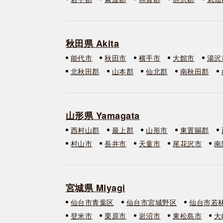
秋田県 Akita
能代市
秋田市
横手市
大館市
湯沢
北秋田郡
山本郡
仙北郡
南秋田郡
山形県 Yamagata
西村山郡
最上郡
山形市
東置賜郡
村山市
長井市
天童市
尾花沢市
南
宮城県 Miyagi
仙台市青葉区
仙台市宮城野区
仙台市若
登米市
栗原市
岩沼市
東松島市
大