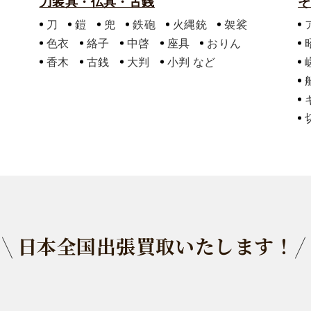
刀装具・仏具・古銭
そ
刀
鎧
兜
鉄砲
火縄銃
袈裟
色衣
絡子
中啓
座具
おりん
香木
古銭
大判
小判
日本全国出張買取いたします！