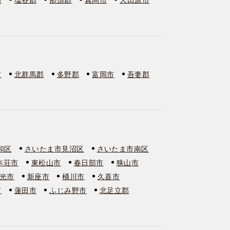
市
北群馬郡
多野郡
富岡市
吾妻郡
和区
さいたま市見沼区
さいたま市南区
本荘市
東松山市
春日部市
狭山市
光市
新座市
桶川市
久喜市
市
蓮田市
ふじみ野市
北足立郡