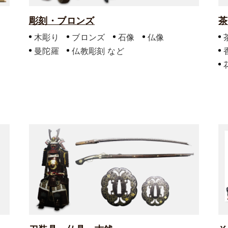
彫刻・ブロンズ
茶
木彫り
ブロンズ
石像
仏像
曼陀羅
仏教彫刻