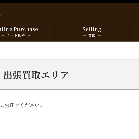
y
line Purchase
Selling
ネット販売
買取
根市 出張買取エリア
にお任せください。