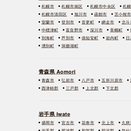
札幌市
札幌市南区
札幌市中央区
札
札幌市清田区
旭川市
函館市
苫小牧
室蘭市
登別市
音更町
網走市
北斗
中標津町
富良野市
深川市
美幌町
別海町
芦別市
俱知安町
岩内町
日
湧別町
洞爺湖町
青森県 Aomori
青森市
弘前市
八戸市
五所川原市
西津軽郡
三戸郡
上北郡
下北郡
岩手県 Iwate
盛岡市
宮古市
花巻市
北上市
久慈
岩手郡
紫波郡
和賀郡
胆沢郡
気仙