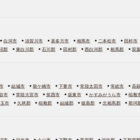
白河市
須賀川市
喜多方市
相馬市
二本松市
田村市
沼郡
東白川郡
石川郡
田村郡
西白河郡
相馬郡
双
市
結城市
龍ケ崎市
下妻市
常陸太田市
常総市
高
谷市
常陸大宮市
筑西市
坂東市
かすみがうら市
稲敷
美玉市
久慈郡
稲敷郡
結城郡
猿島郡
北相馬郡
那珂
沼市
日光市
小山市
下野市
芳賀郡
河内郡
下都賀