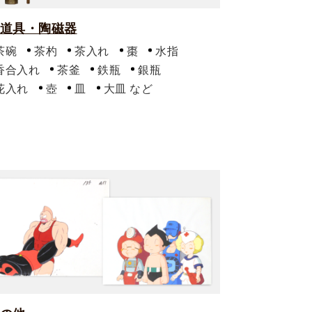
道具・陶磁器
茶碗
茶杓
茶入れ
棗
水指
香合入れ
茶釜
鉄瓶
銀瓶
花入れ
壺
皿
大皿