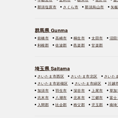
那須塩原市
さくら市
那須烏山市
矢
群馬県 Gunma
前橋市
高崎市
桐生市
太田市
沼田
利根郡
佐波郡
邑楽郡
甘楽郡
埼玉県 Saitama
さいたま市西区
さいたま市北区
さいた
さいたま市岩槻区
さいたま市緑区
川越
加須市
羽生市
深谷市
上尾市
草加
志木市
八潮市
北本市
三郷市
富士
入間郡
比企郡
秩父郡
児玉郡
南埼