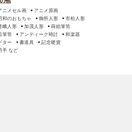
の他
アニメセル画
アニメ原画
昭和のおもちゃ
御所人形
市松人形
嵯峨人形
加茂人形
蒔絵箪笥
船箪笥
アンティーク時計
和楽器
ギター
書道具
記念硬貨
切手