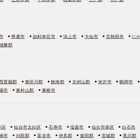
市
男鹿市
由利本荘市
潟上市
大仙市
北秋田市
に
雄勝郡
西置賜郡
東田川郡
飽海郡
北村山郡
米沢市
鶴岡市
陽市
東村山郡
東根市
林区
仙台市太白区
石巻市
塩釜市
仙台市泉区
白石市
崎市
刈田郡
富谷市
伊具郡
柴田郡
宮城郡
黒川郡