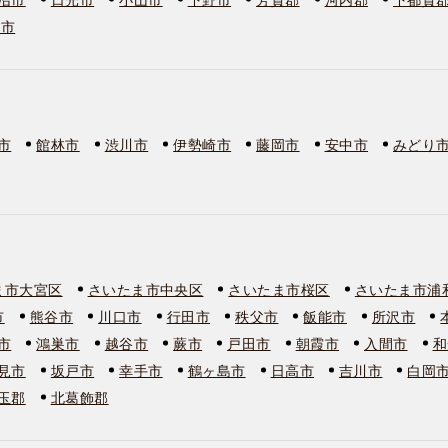
板市
市
館林市
渋川市
伊勢崎市
藤岡市
安中市
みどり
ま市大宮区
さいたま市中央区
さいたま市桜区
さいたま市浦
市
熊谷市
川口市
行田市
秩父市
飯能市
所沢市
市
鴻巣市
越谷市
蕨市
戸田市
朝霞市
入間市
和
見市
坂戸市
幸手市
鶴ヶ島市
日高市
吉川市
白岡
玉郡
北葛飾郡