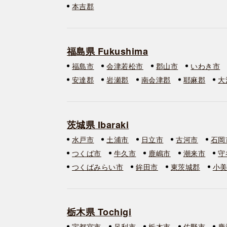
本吉郡
福島県 Fukushima
福島市
会津若松市
郡山市
いわき市
安達郡
岩瀬郡
南会津郡
耶麻郡
大
茨城県 Ibaraki
水戸市
土浦市
日立市
古河市
石岡
つくば市
牛久市
鹿嶋市
潮来市
守
つくばみらい市
鉾田市
東茨城郡
小
栃木県 Tochigi
宇都宮市
足利市
栃木市
佐野市
鹿