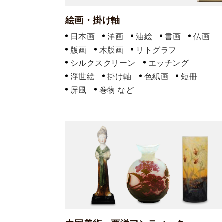
絵画・掛け軸
日本画
洋画
油絵
書画
仏画
版画
木版画
リトグラフ
シルクスクリーン
エッチング
浮世絵
掛け軸
色紙画
短冊
屏風
巻物