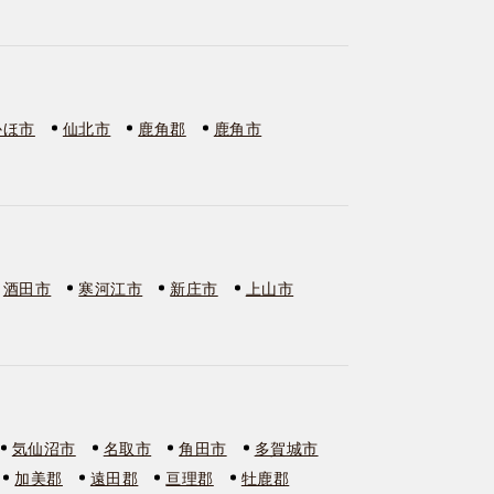
かほ市
仙北市
鹿角郡
鹿角市
酒田市
寒河江市
新庄市
上山市
気仙沼市
名取市
角田市
多賀城市
加美郡
遠田郡
亘理郡
牡鹿郡