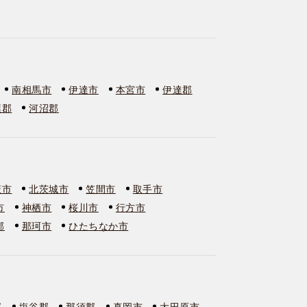
南相馬市
伊達市
本宮市
伊達郡
葉郡
河沼郡
萩市
北茨城市
笠間市
取手市
市
神栖市
桜川市
行方市
郡
那珂市
ひたちなか市
郡
塩谷郡
那須郡
真岡市
大田原市