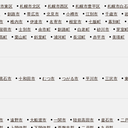
幌市東区
札幌市北区
札幌市西区
札幌市豊平区
札幌市白
市
釧路市
帯広市
北見市
小樽市
江別市
千歳市
市
稚内市
伊達市
名寄市
根室市
七飯町
幕別町
留萌市
士別市
余市町
釧路町
白老町
砂川市
芽室
高町
栗山町
斜里町
浦河町
長沼町
赤平市
美瑛町
黒石市
十和田市
むつ市
つがる市
平川市
三沢市
市
遠野市
大船渡市
一関市
陸前高田市
釜石市
二
郡
上閉伊郡
下閉伊郡
西磐井郡
二戸郡
九戸郡