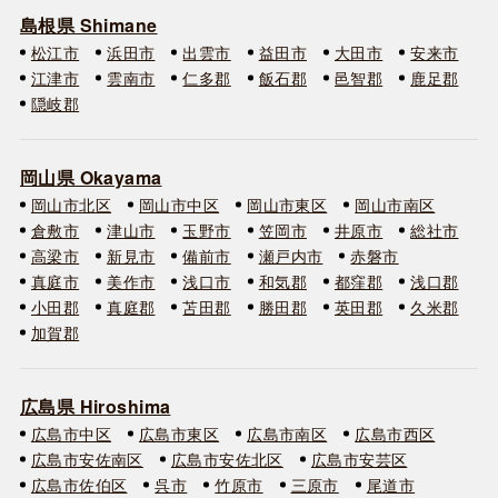
島根県 Shimane
松江市
浜田市
出雲市
益田市
大田市
安来市
江津市
雲南市
仁多郡
飯石郡
邑智郡
鹿足郡
隠岐郡
岡山県 Okayama
岡山市北区
岡山市中区
岡山市東区
岡山市南区
倉敷市
津山市
玉野市
笠岡市
井原市
総社市
高梁市
新見市
備前市
瀬戸内市
赤磐市
真庭市
美作市
浅口市
和気郡
都窪郡
浅口郡
小田郡
真庭郡
苫田郡
勝田郡
英田郡
久米郡
加賀郡
広島県 Hiroshima
広島市中区
広島市東区
広島市南区
広島市西区
広島市安佐南区
広島市安佐北区
広島市安芸区
広島市佐伯区
呉市
竹原市
三原市
尾道市