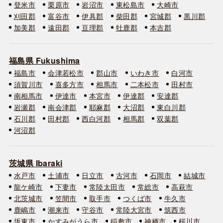
登米市
栗原市
岩沼市
東松島市
大崎市
刈田郡
富谷市
伊具郡
柴田郡
宮城郡
黒川郡
加美郡
遠田郡
亘理郡
牡鹿郡
本吉郡
福島県 Fukushima
福島市
会津若松市
郡山市
いわき市
白河市
須賀川市
喜多方市
相馬市
二本松市
田村市
南相馬市
伊達市
本宮市
伊達郡
安達郡
岩瀬郡
南会津郡
耶麻郡
大沼郡
東白川郡
石川郡
田村郡
西白河郡
相馬郡
双葉郡
河沼郡
茨城県 Ibaraki
水戸市
土浦市
日立市
古河市
石岡市
結城市
龍ケ崎市
下妻市
常陸太田市
常総市
高萩市
北茨城市
笠間市
取手市
つくば市
牛久市
鹿嶋市
潮来市
守谷市
常陸大宮市
筑西市
坂東市
かすみがうら市
稲敷市
神栖市
桜川市