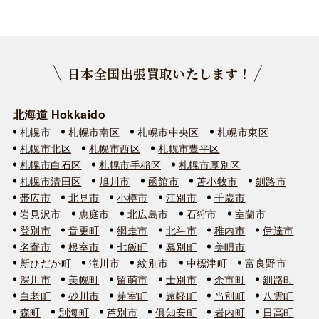
日本全国出張買取いたします！
北海道 Hokkaido
札幌市
札幌市南区
札幌市中央区
札幌市東区
札幌市北区
札幌市西区
札幌市豊平区
札幌市白石区
札幌市手稲区
札幌市厚別区
札幌市清田区
旭川市
函館市
苫小牧市
釧路市
帯広市
北見市
小樽市
江別市
千歳市
岩見沢市
恵庭市
北広島市
石狩市
室蘭市
登別市
音更町
網走市
北斗市
稚内市
伊達市
名寄市
根室市
七飯町
幕別町
美唄市
新ひだか町
滝川市
紋別市
中標津町
富良野市
深川市
美幌町
留萌市
士別市
余市町
釧路町
白老町
砂川市
芽室町
遠軽町
当別町
八雲町
森町
別海町
芦別市
俱知安町
岩内町
日高町