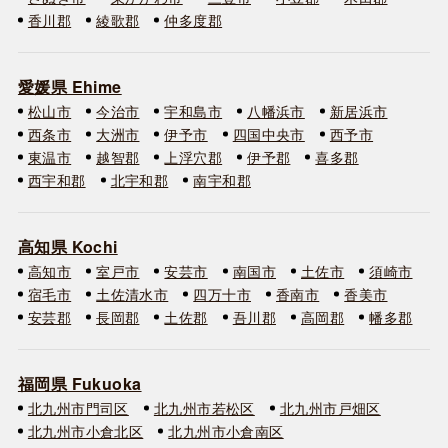
香川郡
綾歌郡
仲多度郡
愛媛県 Ehime
松山市
今治市
宇和島市
八幡浜市
新居浜市
西条市
大洲市
伊予市
四国中央市
西予市
東温市
越智郡
上浮穴郡
伊予郡
喜多郡
西宇和郡
北宇和郡
南宇和郡
高知県 Kochi
高知市
室戸市
安芸市
南国市
土佐市
須崎市
宿毛市
土佐清水市
四万十市
香南市
香美市
安芸郡
長岡郡
土佐郡
吾川郡
高岡郡
幡多郡
福岡県 Fukuoka
北九州市門司区
北九州市若松区
北九州市戸畑区
北九州市小倉北区
北九州市小倉南区