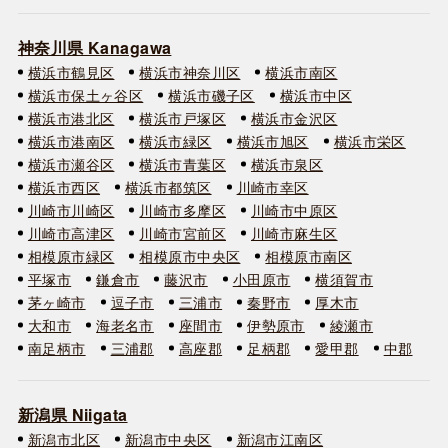
神奈川県 Kanagawa
横浜市鶴見区
横浜市神奈川区
横浜市南区
横浜市保土ヶ谷区
横浜市磯子区
横浜市中区
横浜市港北区
横浜市戸塚区
横浜市金沢区
横浜市港南区
横浜市緑区
横浜市旭区
横浜市栄区
横浜市瀬谷区
横浜市青葉区
横浜市泉区
横浜市西区
横浜市都筑区
川崎市幸区
川崎市川崎区
川崎市多摩区
川崎市中原区
川崎市高津区
川崎市宮前区
川崎市麻生区
相模原市緑区
相模原市中央区
相模原市南区
平塚市
鎌倉市
藤沢市
小田原市
横須賀市
茅ヶ崎市
逗子市
三浦市
秦野市
厚木市
大和市
海老名市
座間市
伊勢原市
綾瀬市
南足柄市
三浦郡
高座郡
足柄郡
愛甲郡
中郡
新潟県 Niigata
新潟市北区
新潟市中央区
新潟市江南区