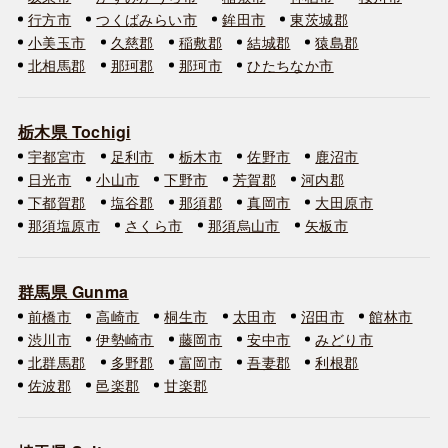
行方市
つくばみらい市
鉾田市
東茨城郡
小美玉市
久慈郡
稲敷郡
結城郡
猿島郡
北相馬郡
那珂郡
那珂市
ひたちなか市
栃木県 Tochigi
宇都宮市
足利市
栃木市
佐野市
鹿沼市
日光市
小山市
下野市
芳賀郡
河内郡
下都賀郡
塩谷郡
那須郡
真岡市
大田原市
那須塩原市
さくら市
那須烏山市
矢板市
群馬県 Gunma
前橋市
高崎市
桐生市
太田市
沼田市
館林市
渋川市
伊勢崎市
藤岡市
安中市
みどり市
北群馬郡
多野郡
富岡市
吾妻郡
利根郡
佐波郡
邑楽郡
甘楽郡