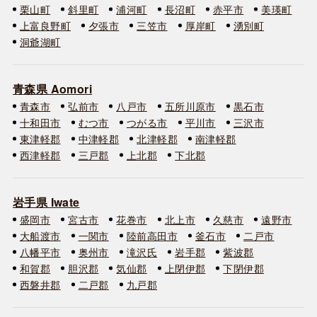
栗山町
斜里町
浦河町
長沼町
赤平市
美瑛町
上富良野町
夕張市
三笠市
厚岸町
湧別町
洞爺湖町
青森県 Aomori
青森市
弘前市
八戸市
五所川原市
黒石市
十和田市
むつ市
つがる市
平川市
三沢市
東津軽郡
中津軽郡
北津軽郡
南津軽郡
西津軽郡
三戸郡
上北郡
下北郡
岩手県 Iwate
盛岡市
宮古市
花巻市
北上市
久慈市
遠野市
大船渡市
一関市
陸前高田市
釜石市
二戸市
八幡平市
奥州市
滝沢氏
岩手郡
紫波郡
和賀郡
胆沢郡
気仙郡
上閉伊郡
下閉伊郡
西磐井郡
二戸郡
九戸郡