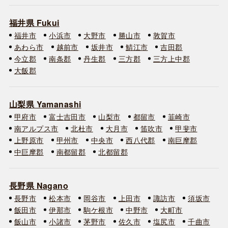
福井県 Fukui
福井市
小浜市
大野市
勝山市
敦賀市
あわら市
越前市
坂井市
鯖江市
吉田郡
今立郡
南条郡
丹生郡
三方郡
三方上中郡
大飯郡
山梨県 Yamanashi
甲府市
富士吉田市
山梨市
都留市
韮崎市
南アルプス市
北杜市
大月市
笛吹市
甲斐市
上野原市
甲州市
中央市
西八代郡
南巨摩郡
中巨摩郡
南都留郡
北都留郡
長野県 Nagano
長野市
松本市
岡谷市
上田市
諏訪市
須坂市
飯田市
伊那市
駒ケ根市
中野市
大町市
飯山市
小諸市
茅野市
佐久市
塩尻市
千曲市