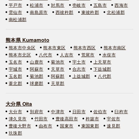
平戸市
松浦市
対馬市
壱岐市
五島市
西海市
雲仙市
南島原市
西彼杵郡
東彼杵郡
北松浦郡
南松浦郡
熊本県 Kumamoto
熊本市中央区
熊本市東区
熊本市西区
熊本市南区
熊本市北区
八代市
人吉市
荒尾市
水俣市
玉名市
山鹿市
菊池市
宇土市
上天草市
宇城市
阿蘇市
天草市
合志市
下益城郡
玉名郡
菊池郡
阿蘇郡
上益城郡
八代郡
葦北郡
球磨郡
天草郡
大分県 Oita
大分市
別府市
中津市
日田市
佐伯市
臼杵市
津久見市
竹田市
豊後高田市
杵築市
宇佐市
豊後大野市
由布市
国東市
東国東郡
速見郡
玖珠郡