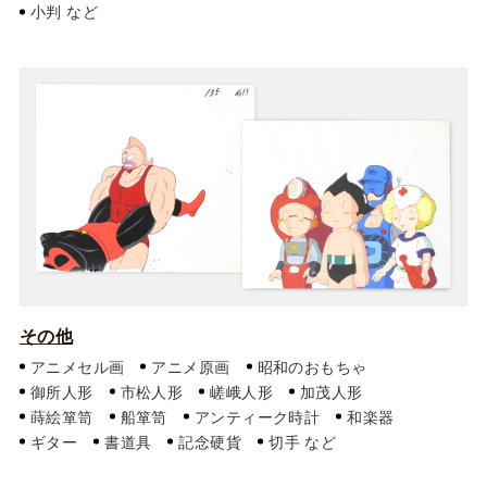
小判
その他
アニメセル画
アニメ原画
昭和のおもちゃ
御所人形
市松人形
嵯峨人形
加茂人形
蒔絵箪笥
船箪笥
アンティーク時計
和楽器
ギター
書道具
記念硬貨
切手