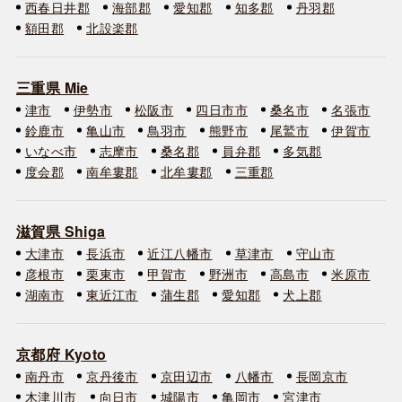
西春日井郡
海部郡
愛知郡
知多郡
丹羽郡
額田郡
北設楽郡
三重県 Mie
津市
伊勢市
松阪市
四日市市
桑名市
名張市
鈴鹿市
亀山市
鳥羽市
熊野市
尾鷲市
伊賀市
いなべ市
志摩市
桑名郡
員弁郡
多気郡
度会郡
南牟婁郡
北牟婁郡
三重郡
滋賀県 Shiga
大津市
長浜市
近江八幡市
草津市
守山市
彦根市
栗東市
甲賀市
野洲市
高島市
米原市
湖南市
東近江市
蒲生郡
愛知郡
犬上郡
京都府 Kyoto
南丹市
京丹後市
京田辺市
八幡市
長岡京市
木津川市
向日市
城陽市
亀岡市
宮津市