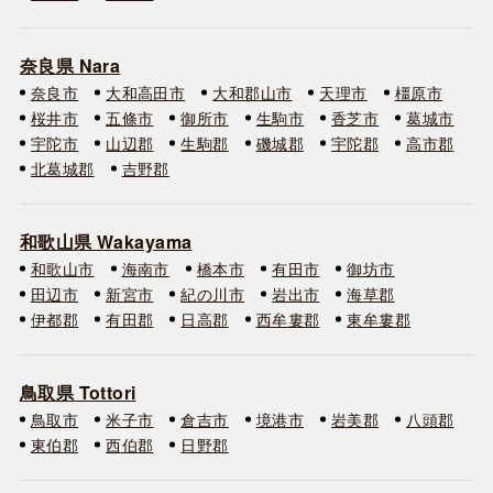
奈良県 Nara
奈良市
大和高田市
大和郡山市
天理市
橿原市
桜井市
五條市
御所市
生駒市
香芝市
葛城市
宇陀市
山辺郡
生駒郡
磯城郡
宇陀郡
高市郡
北葛城郡
吉野郡
和歌山県 Wakayama
和歌山市
海南市
橋本市
有田市
御坊市
田辺市
新宮市
紀の川市
岩出市
海草郡
伊都郡
有田郡
日高郡
西牟婁郡
東牟婁郡
鳥取県 Tottori
鳥取市
米子市
倉吉市
境港市
岩美郡
八頭郡
東伯郡
西伯郡
日野郡