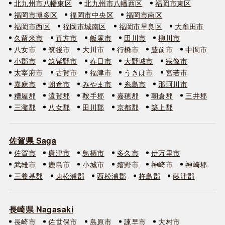
北九州市八幡東区
北九州市八幡西区
福岡市東区
福岡市博多区
福岡市中央区
福岡市南区
福岡市西区
福岡市城南区
福岡市早良区
大牟田市
久留米市
直方市
飯塚市
田川市
柳川市
八女市
筑後市
大川市
行橋市
豊前市
中間市
小郡市
筑紫野市
春日市
大野城市
宗像市
太宰府市
古賀市
福津市
うきは市
宮若市
嘉麻市
朝倉市
みやま市
糸島市
那珂川市
糟屋郡
遠賀郡
鞍手郡
嘉穂郡
朝倉郡
三井郡
三潴郡
八女郡
田川郡
京都郡
築上郡
佐賀県 Saga
佐賀市
唐津市
鳥栖市
多久市
伊万里市
武雄市
鹿島市
小城市
嬉野市
神崎市
神崎郡
三養基郡
東松浦郡
西松浦郡
杵島郡
藤津郡
長崎県 Nagasaki
長崎市
佐世保市
島原市
諫早市
大村市