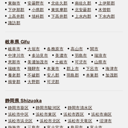
東御市
安曇野市
北佐久郡
南佐久郡
上伊那郡
下伊那郡
小県郡
東筑摩郡
北安曇郡
木曽郡
上高井郡
埴科郡
下高井郡
上水内郡
下水内郡
諏訪郡
岐阜県 Gifu
岐阜市
大垣市
各務原市
高山市
関市
中津川市
多治見市
美濃市
羽島市
瑞浪市
恵那市
美濃加茂市
土岐市
可児市
山県市
瑞穂市
飛騨市
本巣市
郡上市
下呂市
海津市
養老郡
不破郡
安八郡
羽島郡
本巣郡
加茂郡
揖斐郡
大野郡
可児郡
静岡県 Shizuoka
静岡市葵区
静岡市駿河区
静岡市清水区
浜松市中区
浜松市東区
浜松市西区
浜松市南区
浜松市浜北区
浜松市北区
浜松市天竜区
沼津市
熱海市
三島市
富士宮市
島田市
富士市