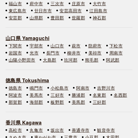
福山市
府中市
三次市
庄原市
大竹市
東広島市
廿日市市
安芸高田市
江田島市
安芸郡
山県郡
豊田郡
世羅郡
神石郡
山口県 Yamaguchi
下関市
宇部市
山口市
萩市
防府市
下松市
岩国市
光市
長門市
柳井市
美祢市
周南市
山陽小野田市
大島郡
玖珂郡
熊毛郡
阿武郡
徳島県 Tokushima
徳島市
鳴門市
小松島市
阿南市
吉野川市
阿波市
美馬市
三好市
勝浦郡
名東郡
名西郡
那賀郡
海部郡
板野郡
美馬郡
三好郡
香川県 Kagawa
高松市
丸亀市
坂出市
善通寺市
観音寺市
さぬき市
東かがわ市
三豊市
小豆郡
木田郡