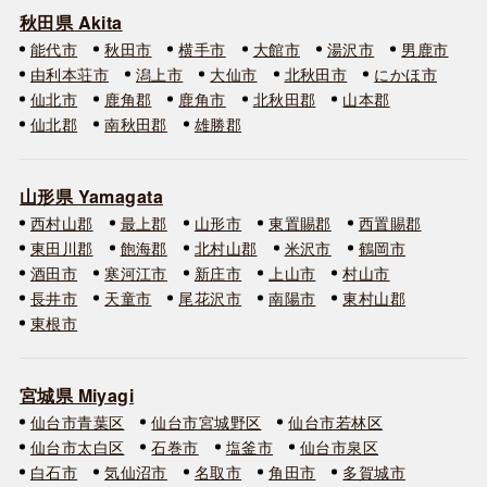
秋田県 Akita
能代市
秋田市
横手市
大館市
湯沢市
男鹿市
由利本荘市
潟上市
大仙市
北秋田市
にかほ市
仙北市
鹿角郡
鹿角市
北秋田郡
山本郡
仙北郡
南秋田郡
雄勝郡
山形県 Yamagata
西村山郡
最上郡
山形市
東置賜郡
西置賜郡
東田川郡
飽海郡
北村山郡
米沢市
鶴岡市
酒田市
寒河江市
新庄市
上山市
村山市
長井市
天童市
尾花沢市
南陽市
東村山郡
東根市
宮城県 Miyagi
仙台市青葉区
仙台市宮城野区
仙台市若林区
仙台市太白区
石巻市
塩釜市
仙台市泉区
白石市
気仙沼市
名取市
角田市
多賀城市