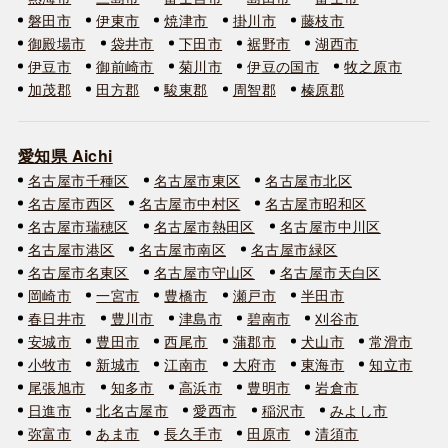
磐田市
伊東市
焼津市
掛川市
藤枝市
御殿場市
袋井市
下田市
裾野市
湖西市
伊豆市
御前崎市
菊川市
伊豆の国市
牧之原市
加茂郡
田方郡
駿東郡
周智郡
榛原郡
愛知県 Aichi
名古屋市千種区
名古屋市東区
名古屋市北区
名古屋市西区
名古屋市中村区
名古屋市昭和区
名古屋市瑞穂区
名古屋市熱田区
名古屋市中川区
名古屋市港区
名古屋市南区
名古屋市緑区
名古屋市名東区
名古屋市守山区
名古屋市天白区
岡崎市
一宮市
豊橋市
瀬戸市
半田市
春日井市
豊川市
津島市
碧南市
刈谷市
安城市
豊田市
西尾市
蒲郡市
犬山市
常滑市
小牧市
新城市
江南市
大府市
東海市
知立市
尾張旭市
知多市
高浜市
豊明市
岩倉市
日進市
北名古屋市
愛西市
稲沢市
みよし市
弥富市
あま市
長久手市
田原市
清須市