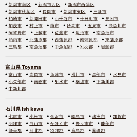
新潟市南区
新潟市西区
新潟市西蒲区
新潟市秋葉区
長岡市
新潟市東区
三条市
柏崎市
新発田市
小千谷市
十日町市
見附市
加茂市
村上市
燕市
妙高市
五泉市
糸魚川市
阿賀野市
上越市
佐渡市
魚沼市
南魚沼市
胎内市
北蒲原郡
西蒲原郡
南蒲原郡
東蒲原郡
三島郡
南魚沼郡
中魚沼郡
刈羽郡
岩船郡
富山県 Toyama
富山市
高岡市
魚津市
滑川市
黒部市
氷見市
小矢部市
南砺市
射水市
砺波市
下新川郡
中新川郡
石川県 Ishikawa
七尾市
小松市
金沢市
輪島市
珠洲市
加賀市
羽咋市
白山市
かほく市
野々市市
能美市
能美郡
河北郡
羽咋郡
鹿島郡
鳳珠郡