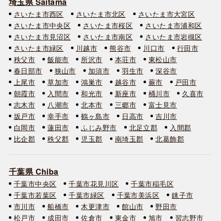
埼玉県 Saitama
さいたま市西区
さいたま市北区
さいたま市大宮区
さいたま市中央区
さいたま市桜区
さいたま市浦和区
さいたま市見沼区
さいたま市南区
さいたま市岩槻区
さいたま市緑区
川越市
熊谷市
川口市
行田市
秩父市
飯能市
所沢市
本荘市
東松山市
春日部市
狭山市
加須市
羽生市
深谷市
上尾市
草加市
鴻巣市
越谷市
蕨市
戸田市
朝霞市
入間市
和光市
新座市
桶川市
久喜市
志木市
八潮市
北本市
三郷市
富士見市
坂戸市
幸手市
鶴ヶ島市
日高市
吉川市
白岡市
蓮田市
ふじみ野市
北足立郡
入間郡
比企郡
秩父郡
児玉郡
南埼玉郡
北葛飾郡
千葉県 Chiba
千葉市中央区
千葉市花見川区
千葉市稲毛区
千葉市若葉区
千葉市緑区
千葉市美浜区
銚子市
市川市
船橋市
木更津市
館山市
野田市
松戸市
成田市
佐倉市
東金市
旭市
習志野市