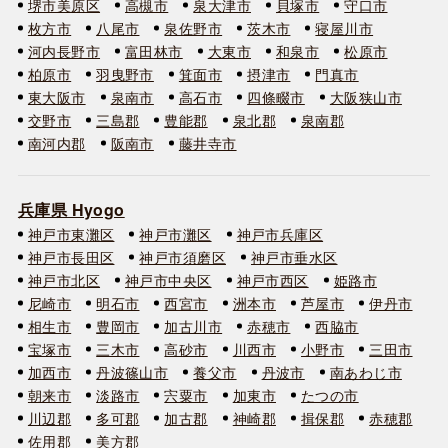
堺市美原区
高槻市
泉大津市
貝塚市
守口市
枚方市
八尾市
泉佐野市
茨木市
寝屋川市
河内長野市
富田林市
大東市
和泉市
松原市
柏原市
羽曳野市
箕面市
摂津市
門真市
東大阪市
泉南市
高石市
四條畷市
大阪狭山市
交野市
三島郡
豊能郡
泉北郡
泉南郡
南河内郡
阪南市
藤井寺市
兵庫県 Hyogo
神戸市東灘区
神戸市灘区
神戸市兵庫区
神戸市長田区
神戸市須磨区
神戸市垂水区
神戸市北区
神戸市中央区
神戸市西区
姫路市
尼崎市
明石市
西宮市
洲本市
芦屋市
伊丹市
相生市
豊岡市
加古川市
赤穂市
西脇市
宝塚市
三木市
高砂市
川西市
小野市
三田市
加西市
丹波篠山市
養父市
丹波市
南あわじ市
朝来市
淡路市
宍粟市
加東市
たつの市
川辺郡
多可郡
加古郡
神崎郡
揖保郡
赤穂郡
佐用郡
美方郡