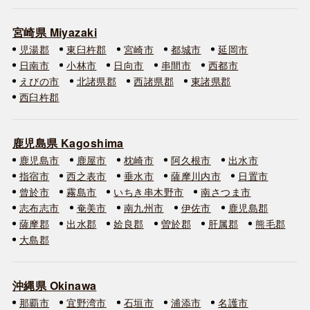
宮崎県 Miyazaki
児湯郡
東臼杵郡
宮崎市
都城市
延岡市
日南市
小林市
日向市
串間市
西都市
えびの市
北諸県郡
西諸県郡
東諸県郡
西臼杵郡
鹿児島県 Kagoshima
鹿児島市
鹿屋市
枕崎市
阿久根市
出水市
指宿市
西之表市
垂水市
薩摩川内市
日置市
曾於市
霧島市
いちき串木野市
南さつま市
志布志市
奄美市
南九州市
伊佐市
鹿児島郡
薩摩郡
出水郡
姶良郡
曽於郡
肝属郡
熊毛郡
大島郡
沖縄県 Okinawa
那覇市
宜野湾市
石垣市
浦添市
名護市