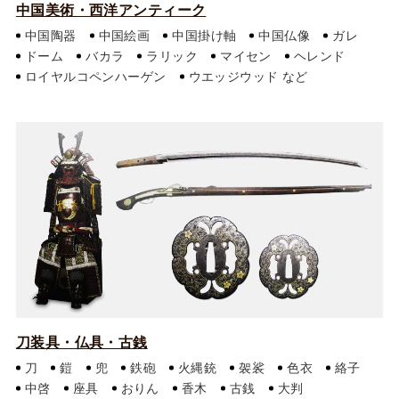
中国美術・西洋アンティーク
中国陶器
中国絵画
中国掛け軸
中国仏像
ガレ
ドーム
バカラ
ラリック
マイセン
ヘレンド
ロイヤルコペンハーゲン
ウエッジウッド
刀装具・仏具・古銭
刀
鎧
兜
鉄砲
火縄銃
袈裟
色衣
絡子
中啓
座具
おりん
香木
古銭
大判