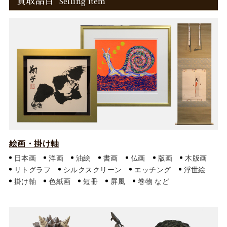
買取品目
Selling item
絵画・掛け軸
日本画
洋画
油絵
書画
仏画
版画
木版画
リトグラフ
シルクスクリーン
エッチング
浮世絵
掛け軸
色紙画
短冊
屏風
巻物