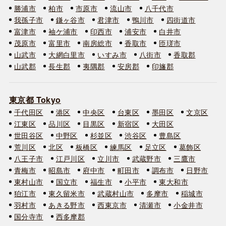
勝浦市
柏市
市原市
流山市
八千代市
我孫子市
鎌ヶ谷市
君津市
鴨川市
四街道市
富津市
袖ケ浦市
印西市
浦安市
白井市
茂原市
富里市
南房総市
香取市
匝瑳市
山武市
大網白里市
いすみ市
八街市
香取郡
山武郡
長生郡
夷隅郡
安房郡
印旛郡
東京都 Tokyo
千代田区
港区
中央区
台東区
墨田区
文京区
江東区
品川区
目黒区
新宿区
大田区
世田谷区
中野区
杉並区
渋谷区
豊島区
荒川区
北区
板橋区
練馬区
足立区
葛飾区
八王子市
江戸川区
立川市
武蔵野市
三鷹市
青梅市
昭島市
府中市
町田市
調布市
日野市
東村山市
国立市
福生市
小平市
東大和市
狛江市
東久留米市
武蔵村山市
多摩市
稲城市
羽村市
あきる野市
西東京市
清瀬市
小金井市
国分寺市
西多摩郡