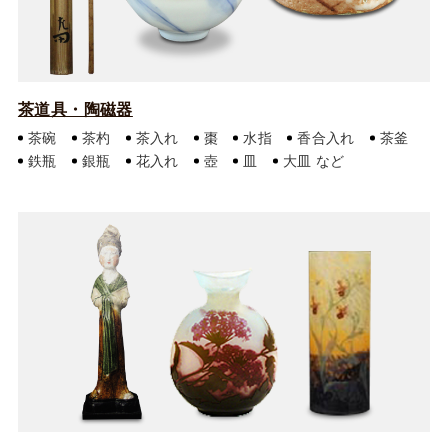
茶道具・陶磁器
茶碗
茶杓
茶入れ
棗
水指
香合入れ
茶釜
鉄瓶
銀瓶
花入れ
壺
皿
大皿