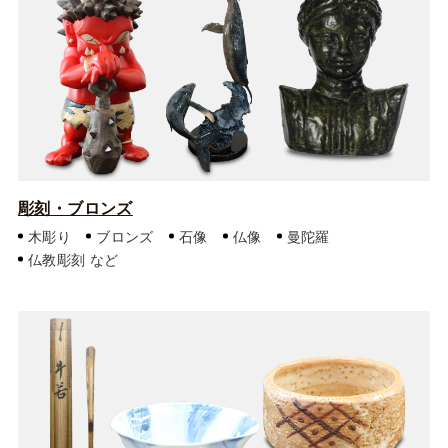
彫刻・ブロンズ
木彫り
ブロンズ
石像
仏像
曼陀羅
仏教彫刻