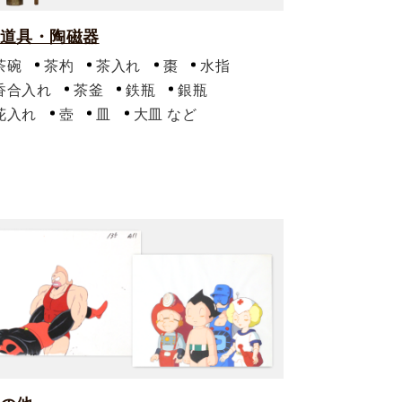
道具・陶磁器
茶碗
茶杓
茶入れ
棗
水指
香合入れ
茶釜
鉄瓶
銀瓶
花入れ
壺
皿
大皿