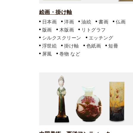
絵画・掛け軸
日本画
洋画
油絵
書画
仏画
版画
木版画
リトグラフ
シルクスクリーン
エッチング
浮世絵
掛け軸
色紙画
短冊
屏風
巻物