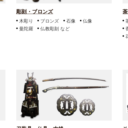
彫刻・ブロンズ
茶
木彫り
ブロンズ
石像
仏像
曼陀羅
仏教彫刻