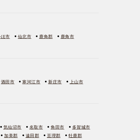
かほ市
仙北市
鹿角郡
鹿角市
酒田市
寒河江市
新庄市
上山市
気仙沼市
名取市
角田市
多賀城市
加美郡
遠田郡
亘理郡
牡鹿郡