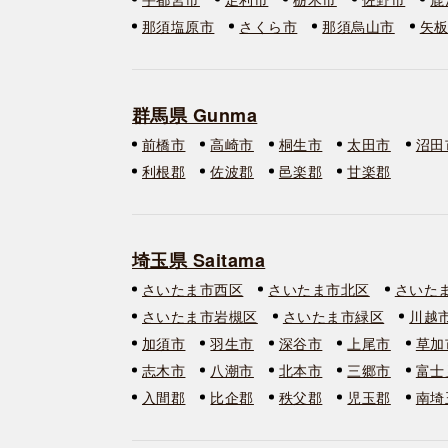
那須塩原市
さくら市
那須烏山市
矢
群馬県 Gunma
前橋市
高崎市
桐生市
太田市
沼田
利根郡
佐波郡
邑楽郡
甘楽郡
埼玉県 Saitama
さいたま市西区
さいたま市北区
さいた
さいたま市岩槻区
さいたま市緑区
川越
加須市
羽生市
深谷市
上尾市
草加
志木市
八潮市
北本市
三郷市
富士
入間郡
比企郡
秩父郡
児玉郡
南埼