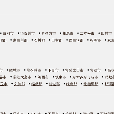
白河市
須賀川市
喜多方市
相馬市
二本松市
田村市
沼郡
東白川郡
石川郡
田村郡
西白河郡
相馬郡
双
市
結城市
龍ケ崎市
下妻市
常陸太田市
常総市
高
谷市
常陸大宮市
筑西市
坂東市
かすみがうら市
稲敷
美玉市
久慈郡
稲敷郡
結城郡
猿島郡
北相馬郡
那珂
沼市
日光市
小山市
下野市
芳賀郡
河内郡
下都賀