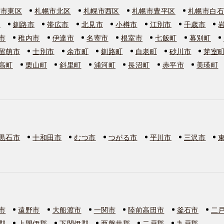
幌市東区
札幌市北区
札幌市西区
札幌市豊平区
札幌市白
市
釧路市
帯広市
北見市
小樽市
江別市
千歳市
市
稚内市
伊達市
名寄市
根室市
七飯町
幕別町
留萌市
士別市
余市町
釧路町
白老町
砂川市
芽室
高町
栗山町
斜里町
浦河町
長沼町
赤平市
美瑛町
黒石市
十和田市
むつ市
つがる市
平川市
三沢市
市
遠野市
大船渡市
一関市
陸前高田市
釜石市
二
郡
上閉伊郡
下閉伊郡
西磐井郡
二戸郡
九戸郡