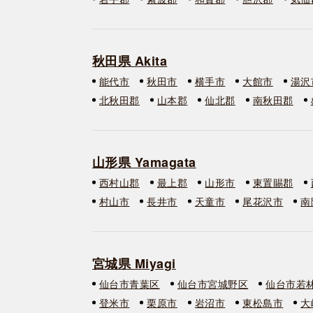
秋田県 Akita
能代市
秋田市
横手市
大館市
湯沢
北秋田郡
山本郡
仙北郡
南秋田郡
山形県 Yamagata
西村山郡
最上郡
山形市
東置賜郡
村山市
長井市
天童市
尾花沢市
南
宮城県 Miyagi
仙台市青葉区
仙台市宮城野区
仙台市若
登米市
栗原市
岩沼市
東松島市
大