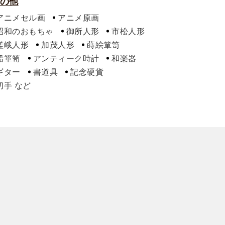
の他
アニメセル画
アニメ原画
昭和のおもちゃ
御所人形
市松人形
嵯峨人形
加茂人形
蒔絵箪笥
船箪笥
アンティーク時計
和楽器
ギター
書道具
記念硬貨
切手