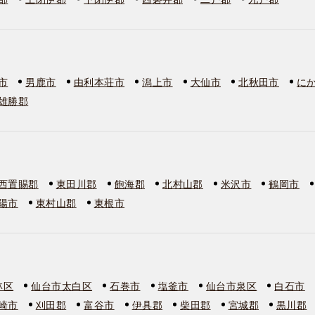
市
男鹿市
由利本荘市
潟上市
大仙市
北秋田市
に
雄勝郡
西置賜郡
東田川郡
飽海郡
北村山郡
米沢市
鶴岡市
陽市
東村山郡
東根市
林区
仙台市太白区
石巻市
塩釜市
仙台市泉区
白石市
崎市
刈田郡
富谷市
伊具郡
柴田郡
宮城郡
黒川郡