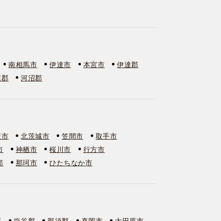
南相馬市
伊達市
本宮市
伊達郡
葉郡
河沼郡
萩市
北茨城市
笠間市
取手市
市
神栖市
桜川市
行方市
郡
那珂市
ひたちなか市
郡
塩谷郡
那須郡
真岡市
大田原市