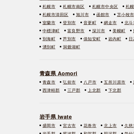
札幌市
札幌市南区
札幌市中央区
札
札幌市清田区
旭川市
函館市
苫小牧
室蘭市
登別市
音更町
網走市
北斗
中標津町
富良野市
深川市
美幌町
別海町
芦別市
俱知安町
岩内町
日
湧別町
洞爺湖町
青森県 Aomori
青森市
弘前市
八戸市
五所川原市
西津軽郡
三戸郡
上北郡
下北郡
岩手県 Iwate
盛岡市
宮古市
花巻市
北上市
久慈
岩手郡
紫波郡
和賀郡
胆沢郡
気仙