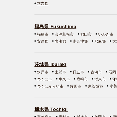
本吉郡
福島県 Fukushima
福島市
会津若松市
郡山市
いわき市
安達郡
岩瀬郡
南会津郡
耶麻郡
大
茨城県 Ibaraki
水戸市
土浦市
日立市
古河市
石岡
つくば市
牛久市
鹿嶋市
潮来市
守
つくばみらい市
鉾田市
東茨城郡
小
栃木県 Tochigi
宇都宮市
足利市
栃木市
佐野市
鹿