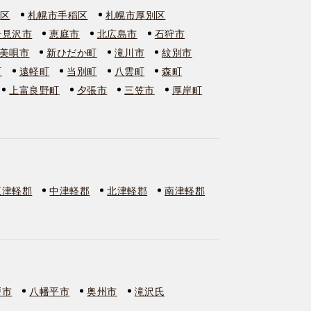
石区
札幌市手稲区
札幌市厚別区
岩見沢市
恵庭市
北広島市
石狩市
美唄市
新ひだか町
滝川市
紋別市
町
遠軽町
当別町
八雲町
森町
上富良野町
夕張市
三笠市
厚岸町
東津軽郡
中津軽郡
北津軽郡
南津軽郡
戸市
八幡平市
奥州市
滝沢氏