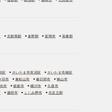
市
北群馬郡
多野郡
富岡市
吾妻郡
和区
さいたま市見沼区
さいたま市南区
本荘市
東松山市
春日部市
狭山市
光市
新座市
桶川市
久喜市
市
蓮田市
ふじみ野市
北足立郡