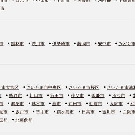
板市
市
館林市
渋川市
伊勢崎市
藤岡市
安中市
みどり
ま市大宮区
さいたま市中央区
さいたま市桜区
さいたま市浦
市
熊谷市
川口市
行田市
秩父市
飯能市
所沢市
市
鴻巣市
越谷市
蕨市
戸田市
朝霞市
入間市
和
見市
坂戸市
幸手市
鶴ヶ島市
日高市
吉川市
白岡
玉郡
北葛飾郡