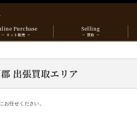
y
line Purchase
Selling
ネット販売
買取
三戸郡 出張買取エリア
にお任せください。