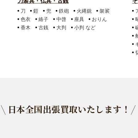
刀装具・仏具・古銭
そ
刀
鎧
兜
鉄砲
火縄銃
袈裟
色衣
絡子
中啓
座具
おりん
香木
古銭
大判
小判
日本全国出張買取いたします！