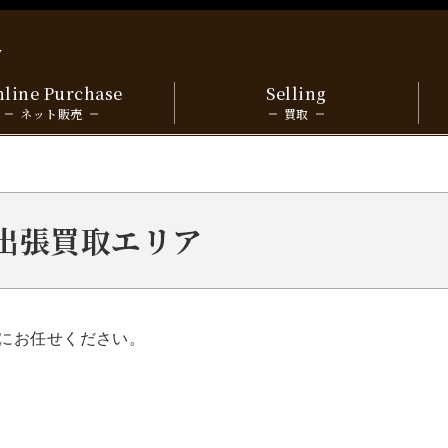
y
line Purchase
Selling
ネット販売
買取
市 出張買取エリア
にお任せください。