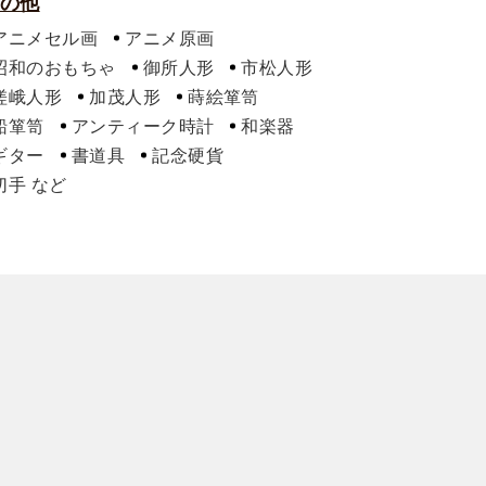
の他
アニメセル画
アニメ原画
昭和のおもちゃ
御所人形
市松人形
嵯峨人形
加茂人形
蒔絵箪笥
船箪笥
アンティーク時計
和楽器
ギター
書道具
記念硬貨
切手