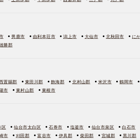
市
男鹿市
由利本荘市
潟上市
大仙市
北秋田市
に
雄勝郡
西置賜郡
東田川郡
飽海郡
北村山郡
米沢市
鶴岡市
陽市
東村山郡
東根市
林区
仙台市太白区
石巻市
塩釜市
仙台市泉区
白石市
崎市
刈田郡
富谷市
伊具郡
柴田郡
宮城郡
黒川郡