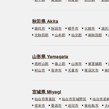
秋田県 Akita
能代市
秋田市
横手市
大館市
湯沢
北秋田郡
山本郡
仙北郡
南秋田郡
山形県 Yamagata
西村山郡
最上郡
山形市
東置賜郡
村山市
長井市
天童市
尾花沢市
南
宮城県 Miyagi
仙台市青葉区
仙台市宮城野区
仙台市若
登米市
栗原市
岩沼市
東松島市
大