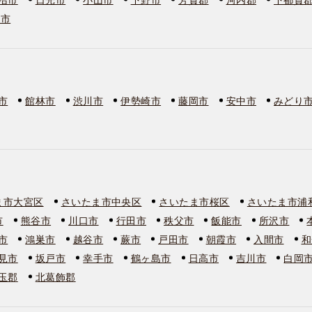
板市
市
館林市
渋川市
伊勢崎市
藤岡市
安中市
みどり
ま市大宮区
さいたま市中央区
さいたま市桜区
さいたま市浦
市
熊谷市
川口市
行田市
秩父市
飯能市
所沢市
市
鴻巣市
越谷市
蕨市
戸田市
朝霞市
入間市
和
見市
坂戸市
幸手市
鶴ヶ島市
日高市
吉川市
白岡
玉郡
北葛飾郡