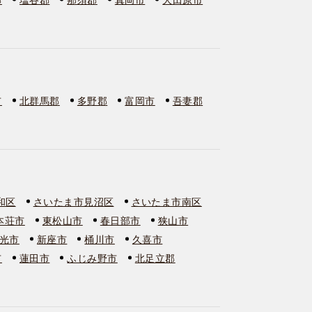
市
北群馬郡
多野郡
富岡市
吾妻郡
和区
さいたま市見沼区
さいたま市南区
本荘市
東松山市
春日部市
狭山市
光市
新座市
桶川市
久喜市
市
蓮田市
ふじみ野市
北足立郡