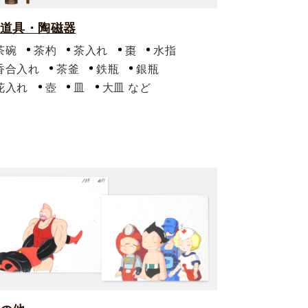
道具・陶磁器
茶碗
茶杓
茶入れ
棗
水指
香合入れ
茶釜
鉄瓶
銀瓶
花入れ
壺
皿
大皿