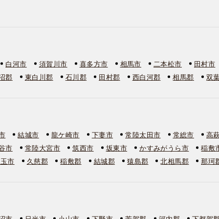
白河市
須賀川市
喜多方市
相馬市
二本松市
田村市
沼郡
東白川郡
石川郡
田村郡
西白河郡
相馬郡
双
市
結城市
龍ケ崎市
下妻市
常陸太田市
常総市
高
谷市
常陸大宮市
筑西市
坂東市
かすみがうら市
稲敷
美玉市
久慈郡
稲敷郡
結城郡
猿島郡
北相馬郡
那珂
沼市
日光市
小山市
下野市
芳賀郡
河内郡
下都賀