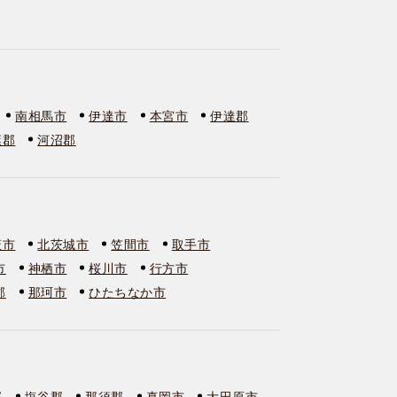
南相馬市
伊達市
本宮市
伊達郡
葉郡
河沼郡
萩市
北茨城市
笠間市
取手市
市
神栖市
桜川市
行方市
郡
那珂市
ひたちなか市
郡
塩谷郡
那須郡
真岡市
大田原市