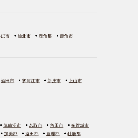
かほ市
仙北市
鹿角郡
鹿角市
酒田市
寒河江市
新庄市
上山市
気仙沼市
名取市
角田市
多賀城市
加美郡
遠田郡
亘理郡
牡鹿郡