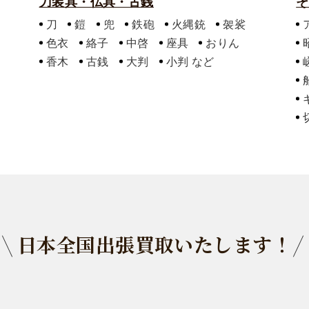
刀装具・仏具・古銭
そ
刀
鎧
兜
鉄砲
火縄銃
袈裟
色衣
絡子
中啓
座具
おりん
香木
古銭
大判
小判
日本全国出張買取いたします！