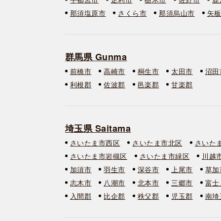
那須塩原市
さくら市
那須烏山市
矢
群馬県 Gunma
前橋市
高崎市
桐生市
太田市
沼田
利根郡
佐波郡
邑楽郡
甘楽郡
埼玉県 Saitama
さいたま市西区
さいたま市北区
さいた
さいたま市岩槻区
さいたま市緑区
川越
加須市
羽生市
深谷市
上尾市
草加
志木市
八潮市
北本市
三郷市
富士
入間郡
比企郡
秩父郡
児玉郡
南埼