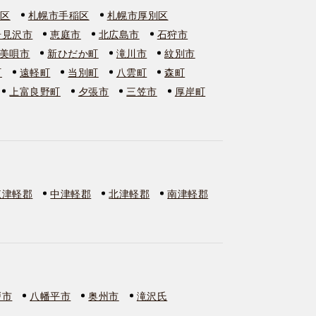
石区
札幌市手稲区
札幌市厚別区
岩見沢市
恵庭市
北広島市
石狩市
美唄市
新ひだか町
滝川市
紋別市
町
遠軽町
当別町
八雲町
森町
上富良野町
夕張市
三笠市
厚岸町
東津軽郡
中津軽郡
北津軽郡
南津軽郡
戸市
八幡平市
奥州市
滝沢氏