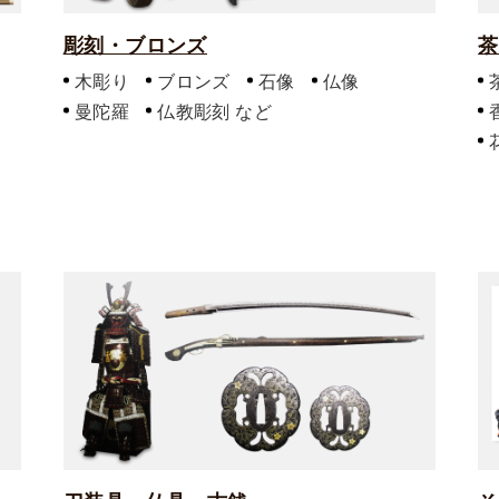
彫刻・ブロンズ
茶
木彫り
ブロンズ
石像
仏像
曼陀羅
仏教彫刻