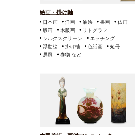
絵画・掛け軸
日本画
洋画
油絵
書画
仏画
版画
木版画
リトグラフ
シルクスクリーン
エッチング
浮世絵
掛け軸
色紙画
短冊
屏風
巻物