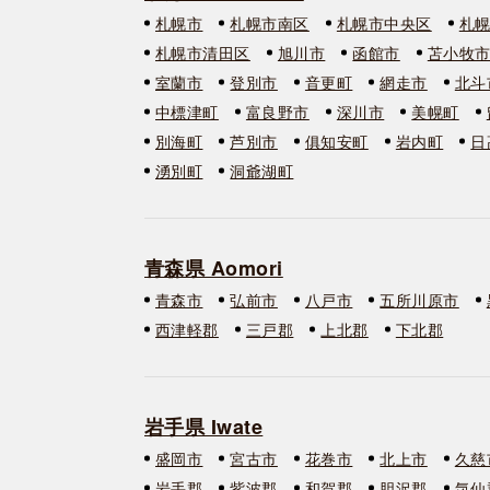
札幌市
札幌市南区
札幌市中央区
札
札幌市清田区
旭川市
函館市
苫小牧
室蘭市
登別市
音更町
網走市
北斗
中標津町
富良野市
深川市
美幌町
別海町
芦別市
俱知安町
岩内町
日
湧別町
洞爺湖町
青森県 Aomori
青森市
弘前市
八戸市
五所川原市
西津軽郡
三戸郡
上北郡
下北郡
岩手県 Iwate
盛岡市
宮古市
花巻市
北上市
久慈
岩手郡
紫波郡
和賀郡
胆沢郡
気仙