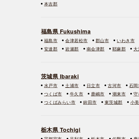
本吉郡
福島県 Fukushima
福島市
会津若松市
郡山市
いわき市
安達郡
岩瀬郡
南会津郡
耶麻郡
大
茨城県 Ibaraki
水戸市
土浦市
日立市
古河市
石岡
つくば市
牛久市
鹿嶋市
潮来市
守
つくばみらい市
鉾田市
東茨城郡
小
栃木県 Tochigi
宇都宮市
足利市
栃木市
佐野市
鹿