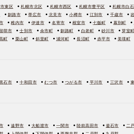
幌市東区
札幌市北区
札幌市西区
札幌市豊平区
札幌市白
市
釧路市
帯広市
北見市
小樽市
江別市
千歳市
市
稚内市
伊達市
名寄市
根室市
七飯町
幕別町
留萌市
士別市
余市町
釧路町
白老町
砂川市
芽室
高町
栗山町
斜里町
浦河町
長沼町
赤平市
美瑛町
黒石市
十和田市
むつ市
つがる市
平川市
三沢市
市
遠野市
大船渡市
一関市
陸前高田市
釜石市
二
郡
上閉伊郡
下閉伊郡
西磐井郡
二戸郡
九戸郡