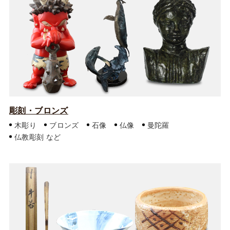
彫刻・ブロンズ
木彫り
ブロンズ
石像
仏像
曼陀羅
仏教彫刻