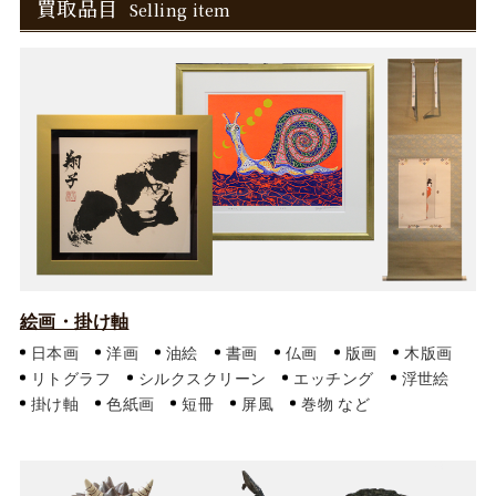
買取品目
Selling item
絵画・掛け軸
日本画
洋画
油絵
書画
仏画
版画
木版画
リトグラフ
シルクスクリーン
エッチング
浮世絵
掛け軸
色紙画
短冊
屏風
巻物