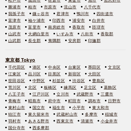
勝浦市
柏市
市原市
流山市
八千代市
我孫子市
鎌ヶ谷市
君津市
鴨川市
四街道市
富津市
袖ケ浦市
印西市
浦安市
白井市
茂原市
富里市
南房総市
香取市
匝瑳市
山武市
大網白里市
いすみ市
八街市
香取郡
山武郡
長生郡
夷隅郡
安房郡
印旛郡
東京都 Tokyo
千代田区
港区
中央区
台東区
墨田区
文京区
江東区
品川区
目黒区
新宿区
大田区
世田谷区
中野区
杉並区
渋谷区
豊島区
荒川区
北区
板橋区
練馬区
足立区
葛飾区
八王子市
江戸川区
立川市
武蔵野市
三鷹市
青梅市
昭島市
府中市
町田市
調布市
日野市
東村山市
国立市
福生市
小平市
東大和市
狛江市
東久留米市
武蔵村山市
多摩市
稲城市
羽村市
あきる野市
西東京市
清瀬市
小金井市
国分寺市
西多摩郡