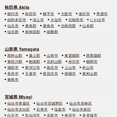
秋田県 Akita
能代市
秋田市
横手市
大館市
湯沢市
男鹿市
由利本荘市
潟上市
大仙市
北秋田市
にかほ市
仙北市
鹿角郡
鹿角市
北秋田郡
山本郡
仙北郡
南秋田郡
雄勝郡
山形県 Yamagata
西村山郡
最上郡
山形市
東置賜郡
西置賜郡
東田川郡
飽海郡
北村山郡
米沢市
鶴岡市
酒田市
寒河江市
新庄市
上山市
村山市
長井市
天童市
尾花沢市
南陽市
東村山郡
東根市
宮城県 Miyagi
仙台市青葉区
仙台市宮城野区
仙台市若林区
仙台市太白区
石巻市
塩釜市
仙台市泉区
白石市
気仙沼市
名取市
角田市
多賀城市