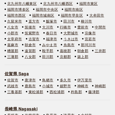
北九州市八幡東区
北九州市八幡西区
福岡市東区
福岡市博多区
福岡市中央区
福岡市南区
福岡市西区
福岡市城南区
福岡市早良区
大牟田市
久留米市
直方市
飯塚市
田川市
柳川市
八女市
筑後市
大川市
行橋市
豊前市
中間市
小郡市
筑紫野市
春日市
大野城市
宗像市
太宰府市
古賀市
福津市
うきは市
宮若市
嘉麻市
朝倉市
みやま市
糸島市
那珂川市
糟屋郡
遠賀郡
鞍手郡
嘉穂郡
朝倉郡
三井郡
三潴郡
八女郡
田川郡
京都郡
築上郡
佐賀県 Saga
佐賀市
唐津市
鳥栖市
多久市
伊万里市
武雄市
鹿島市
小城市
嬉野市
神崎市
神崎郡
三養基郡
東松浦郡
西松浦郡
杵島郡
藤津郡
長崎県 Nagasaki
長崎市
佐世保市
島原市
諫早市
大村市