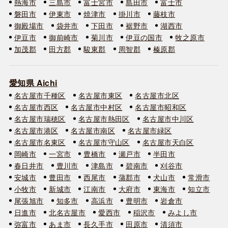
熱海市
三島市
富士宮市
島田市
富士市
磐田市
伊東市
焼津市
掛川市
藤枝市
御殿場市
袋井市
下田市
裾野市
湖西市
伊豆市
御前崎市
菊川市
伊豆の国市
牧之原市
加茂郡
田方郡
駿東郡
周智郡
榛原郡
愛知県 Aichi
名古屋市千種区
名古屋市東区
名古屋市北区
名古屋市西区
名古屋市中村区
名古屋市昭和区
名古屋市瑞穂区
名古屋市熱田区
名古屋市中川区
名古屋市港区
名古屋市南区
名古屋市緑区
名古屋市名東区
名古屋市守山区
名古屋市天白区
岡崎市
一宮市
豊橋市
瀬戸市
半田市
春日井市
豊川市
津島市
碧南市
刈谷市
安城市
豊田市
西尾市
蒲郡市
犬山市
常滑市
小牧市
新城市
江南市
大府市
東海市
知立市
尾張旭市
知多市
高浜市
豊明市
岩倉市
日進市
北名古屋市
愛西市
稲沢市
みよし市
弥富市
あま市
長久手市
田原市
清須市