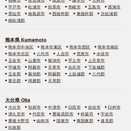
平戸市
松浦市
対馬市
壱岐市
五島市
西海市
雲仙市
南島原市
西彼杵郡
東彼杵郡
北松浦郡
南松浦郡
熊本県 Kumamoto
熊本市中央区
熊本市東区
熊本市西区
熊本市南区
熊本市北区
八代市
人吉市
荒尾市
水俣市
玉名市
山鹿市
菊池市
宇土市
上天草市
宇城市
阿蘇市
天草市
合志市
下益城郡
玉名郡
菊池郡
阿蘇郡
上益城郡
八代郡
葦北郡
球磨郡
天草郡
大分県 Oita
大分市
別府市
中津市
日田市
佐伯市
臼杵市
津久見市
竹田市
豊後高田市
杵築市
宇佐市
豊後大野市
由布市
国東市
東国東郡
速見郡
玖珠郡