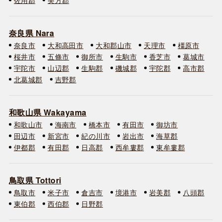
奈良県 Nara
奈良市
大和高田市
大和郡山市
天理市
橿原市
桜井市
五條市
御所市
生駒市
香芝市
葛城市
宇陀市
山辺郡
生駒郡
磯城郡
宇陀郡
高市郡
北葛城郡
吉野郡
和歌山県 Wakayama
和歌山市
海南市
橋本市
有田市
御坊市
田辺市
新宮市
紀の川市
岩出市
海草郡
伊都郡
有田郡
日高郡
西牟婁郡
東牟婁郡
鳥取県 Tottori
鳥取市
米子市
倉吉市
境港市
岩美郡
八頭郡
東伯郡
西伯郡
日野郡