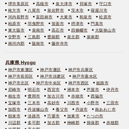
堺市美原区
高槻市
泉大津市
貝塚市
守口市
枚方市
八尾市
泉佐野市
茨木市
寝屋川市
河内長野市
富田林市
大東市
和泉市
松原市
柏原市
羽曳野市
箕面市
摂津市
門真市
東大阪市
泉南市
高石市
四條畷市
大阪狭山市
交野市
三島郡
豊能郡
泉北郡
泉南郡
南河内郡
阪南市
藤井寺市
兵庫県 Hyogo
神戸市東灘区
神戸市灘区
神戸市兵庫区
神戸市長田区
神戸市須磨区
神戸市垂水区
神戸市北区
神戸市中央区
神戸市西区
姫路市
尼崎市
明石市
西宮市
洲本市
芦屋市
伊丹市
相生市
豊岡市
加古川市
赤穂市
西脇市
宝塚市
三木市
高砂市
川西市
小野市
三田市
加西市
丹波篠山市
養父市
丹波市
南あわじ市
朝来市
淡路市
宍粟市
加東市
たつの市
川辺郡
多可郡
加古郡
神崎郡
揖保郡
赤穂郡
佐用郡
美方郡