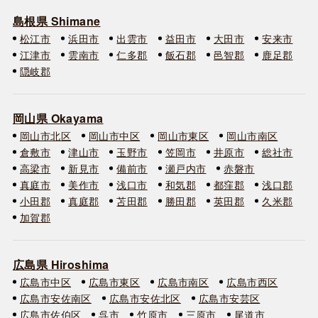
島根県 Shimane
松江市
浜田市
出雲市
益田市
大田市
安来市
江津市
雲南市
仁多郡
飯石郡
邑智郡
鹿足郡
隠岐郡
岡山県 Okayama
岡山市北区
岡山市中区
岡山市東区
岡山市南区
倉敷市
津山市
玉野市
笠岡市
井原市
総社市
高梁市
新見市
備前市
瀬戸内市
赤磐市
真庭市
美作市
浅口市
和気郡
都窪郡
浅口郡
小田郡
真庭郡
苫田郡
勝田郡
英田郡
久米郡
加賀郡
広島県 Hiroshima
広島市中区
広島市東区
広島市南区
広島市西区
広島市安佐南区
広島市安佐北区
広島市安芸区
広島市佐伯区
呉市
竹原市
三原市
尾道市