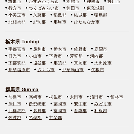
坂東市
かすみがうら市
稲敷市
神栖市
桜川市
行方市
つくばみらい市
鉾田市
東茨城郡
小美玉市
久慈郡
稲敷郡
結城郡
猿島郡
北相馬郡
那珂郡
那珂市
ひたちなか市
栃木県 Tochigi
宇都宮市
足利市
栃木市
佐野市
鹿沼市
日光市
小山市
下野市
芳賀郡
河内郡
下都賀郡
塩谷郡
那須郡
真岡市
大田原市
那須塩原市
さくら市
那須烏山市
矢板市
群馬県 Gunma
前橋市
高崎市
桐生市
太田市
沼田市
館林市
渋川市
伊勢崎市
藤岡市
安中市
みどり市
北群馬郡
多野郡
富岡市
吾妻郡
利根郡
佐波郡
邑楽郡
甘楽郡