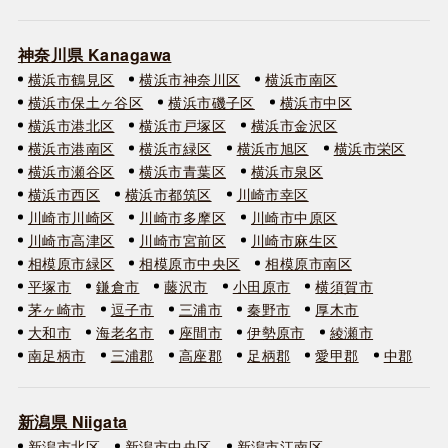
神奈川県 Kanagawa
横浜市鶴見区
横浜市神奈川区
横浜市南区
横浜市保土ヶ谷区
横浜市磯子区
横浜市中区
横浜市港北区
横浜市戸塚区
横浜市金沢区
横浜市港南区
横浜市緑区
横浜市旭区
横浜市栄区
横浜市瀬谷区
横浜市青葉区
横浜市泉区
横浜市西区
横浜市都筑区
川崎市幸区
川崎市川崎区
川崎市多摩区
川崎市中原区
川崎市高津区
川崎市宮前区
川崎市麻生区
相模原市緑区
相模原市中央区
相模原市南区
平塚市
鎌倉市
藤沢市
小田原市
横須賀市
茅ヶ崎市
逗子市
三浦市
秦野市
厚木市
大和市
海老名市
座間市
伊勢原市
綾瀬市
南足柄市
三浦郡
高座郡
足柄郡
愛甲郡
中郡
新潟県 Niigata
新潟市北区
新潟市中央区
新潟市江南区