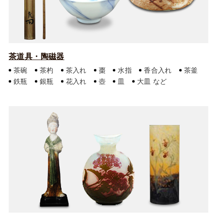
茶道具・陶磁器
茶碗
茶杓
茶入れ
棗
水指
香合入れ
茶釜
鉄瓶
銀瓶
花入れ
壺
皿
大皿