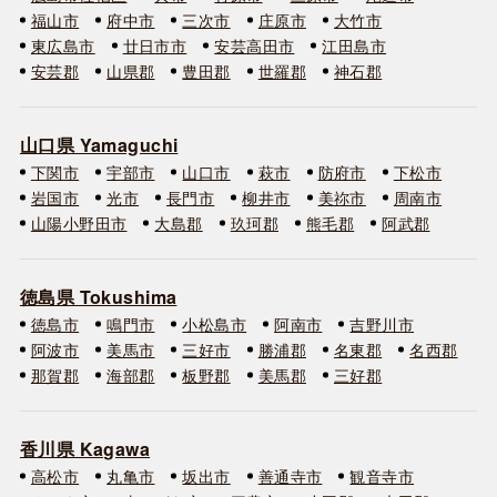
福山市
府中市
三次市
庄原市
大竹市
東広島市
廿日市市
安芸高田市
江田島市
安芸郡
山県郡
豊田郡
世羅郡
神石郡
山口県 Yamaguchi
下関市
宇部市
山口市
萩市
防府市
下松市
岩国市
光市
長門市
柳井市
美祢市
周南市
山陽小野田市
大島郡
玖珂郡
熊毛郡
阿武郡
徳島県 Tokushima
徳島市
鳴門市
小松島市
阿南市
吉野川市
阿波市
美馬市
三好市
勝浦郡
名東郡
名西郡
那賀郡
海部郡
板野郡
美馬郡
三好郡
香川県 Kagawa
高松市
丸亀市
坂出市
善通寺市
観音寺市