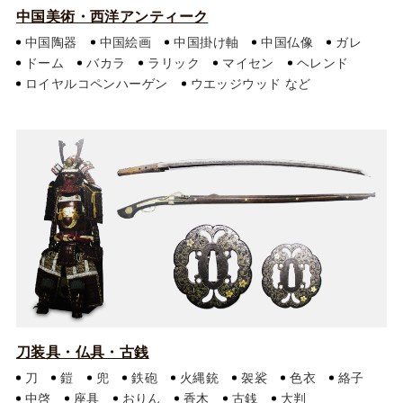
中国美術・西洋アンティーク
中国陶器
中国絵画
中国掛け軸
中国仏像
ガレ
ドーム
バカラ
ラリック
マイセン
ヘレンド
ロイヤルコペンハーゲン
ウエッジウッド
刀装具・仏具・古銭
刀
鎧
兜
鉄砲
火縄銃
袈裟
色衣
絡子
中啓
座具
おりん
香木
古銭
大判