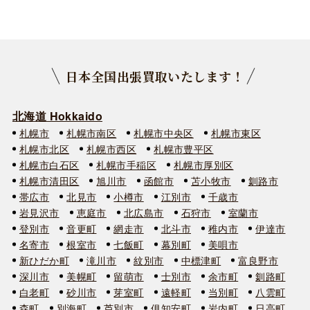
日本全国出張買取いたします！
北海道 Hokkaido
札幌市
札幌市南区
札幌市中央区
札幌市東区
札幌市北区
札幌市西区
札幌市豊平区
札幌市白石区
札幌市手稲区
札幌市厚別区
札幌市清田区
旭川市
函館市
苫小牧市
釧路市
帯広市
北見市
小樽市
江別市
千歳市
岩見沢市
恵庭市
北広島市
石狩市
室蘭市
登別市
音更町
網走市
北斗市
稚内市
伊達市
名寄市
根室市
七飯町
幕別町
美唄市
新ひだか町
滝川市
紋別市
中標津町
富良野市
深川市
美幌町
留萌市
士別市
余市町
釧路町
白老町
砂川市
芽室町
遠軽町
当別町
八雲町
森町
別海町
芦別市
俱知安町
岩内町
日高町