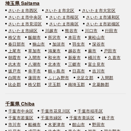
埼玉県 Saitama
さいたま市西区
さいたま市北区
さいたま市大宮区
さいたま市中央区
さいたま市桜区
さいたま市浦和区
さいたま市見沼区
さいたま市南区
さいたま市岩槻区
さいたま市緑区
川越市
熊谷市
川口市
行田市
秩父市
飯能市
所沢市
本荘市
東松山市
春日部市
狭山市
加須市
羽生市
深谷市
上尾市
草加市
鴻巣市
越谷市
蕨市
戸田市
朝霞市
入間市
和光市
新座市
桶川市
久喜市
志木市
八潮市
北本市
三郷市
富士見市
坂戸市
幸手市
鶴ヶ島市
日高市
吉川市
白岡市
蓮田市
ふじみ野市
北足立郡
入間郡
比企郡
秩父郡
児玉郡
南埼玉郡
北葛飾郡
千葉県 Chiba
千葉市中央区
千葉市花見川区
千葉市稲毛区
千葉市若葉区
千葉市緑区
千葉市美浜区
銚子市
市川市
船橋市
木更津市
館山市
野田市
松戸市
成田市
佐倉市
東金市
旭市
習志野市