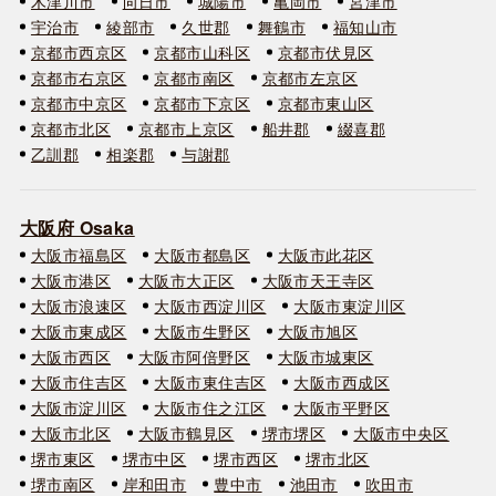
木津川市
向日市
城陽市
亀岡市
宮津市
宇治市
綾部市
久世郡
舞鶴市
福知山市
京都市西京区
京都市山科区
京都市伏見区
京都市右京区
京都市南区
京都市左京区
京都市中京区
京都市下京区
京都市東山区
京都市北区
京都市上京区
船井郡
綴喜郡
乙訓郡
相楽郡
与謝郡
大阪府 Osaka
大阪市福島区
大阪市都島区
大阪市此花区
大阪市港区
大阪市大正区
大阪市天王寺区
大阪市浪速区
大阪市西淀川区
大阪市東淀川区
大阪市東成区
大阪市生野区
大阪市旭区
大阪市西区
大阪市阿倍野区
大阪市城東区
大阪市住吉区
大阪市東住吉区
大阪市西成区
大阪市淀川区
大阪市住之江区
大阪市平野区
大阪市北区
大阪市鶴見区
堺市堺区
大阪市中央区
堺市東区
堺市中区
堺市西区
堺市北区
堺市南区
岸和田市
豊中市
池田市
吹田市