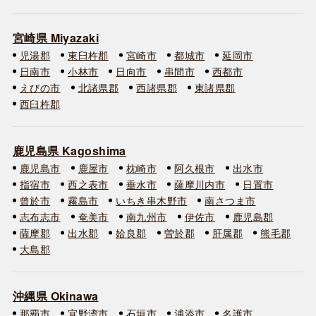
宮崎県 Miyazaki
児湯郡
東臼杵郡
宮崎市
都城市
延岡市
日南市
小林市
日向市
串間市
西都市
えびの市
北諸県郡
西諸県郡
東諸県郡
西臼杵郡
鹿児島県 Kagoshima
鹿児島市
鹿屋市
枕崎市
阿久根市
出水市
指宿市
西之表市
垂水市
薩摩川内市
日置市
曾於市
霧島市
いちき串木野市
南さつま市
志布志市
奄美市
南九州市
伊佐市
鹿児島郡
薩摩郡
出水郡
姶良郡
曽於郡
肝属郡
熊毛郡
大島郡
沖縄県 Okinawa
那覇市
宜野湾市
石垣市
浦添市
名護市