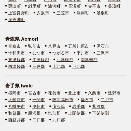
栗山町
斜里町
浦河町
長沼町
赤平市
美瑛町
上富良野町
夕張市
三笠市
厚岸町
湧別町
洞爺湖町
青森県 Aomori
青森市
弘前市
八戸市
五所川原市
黒石市
十和田市
むつ市
つがる市
平川市
三沢市
東津軽郡
中津軽郡
北津軽郡
南津軽郡
西津軽郡
三戸郡
上北郡
下北郡
岩手県 Iwate
盛岡市
宮古市
花巻市
北上市
久慈市
遠野市
大船渡市
一関市
陸前高田市
釜石市
二戸市
八幡平市
奥州市
滝沢氏
岩手郡
紫波郡
和賀郡
胆沢郡
気仙郡
上閉伊郡
下閉伊郡
西磐井郡
二戸郡
九戸郡