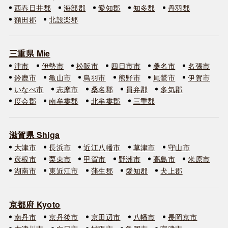
西春日井郡
海部郡
愛知郡
知多郡
丹羽郡
額田郡
北設楽郡
三重県 Mie
津市
伊勢市
松阪市
四日市市
桑名市
名張市
鈴鹿市
亀山市
鳥羽市
熊野市
尾鷲市
伊賀市
いなべ市
志摩市
桑名郡
員弁郡
多気郡
度会郡
南牟婁郡
北牟婁郡
三重郡
滋賀県 Shiga
大津市
長浜市
近江八幡市
草津市
守山市
彦根市
栗東市
甲賀市
野洲市
高島市
米原市
湖南市
東近江市
蒲生郡
愛知郡
犬上郡
京都府 Kyoto
南丹市
京丹後市
京田辺市
八幡市
長岡京市