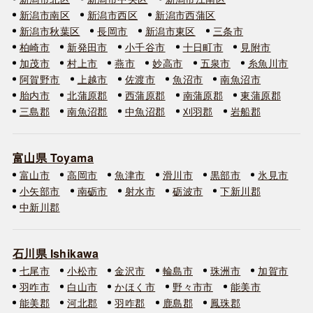
新潟市南区
新潟市西区
新潟市西蒲区
新潟市秋葉区
長岡市
新潟市東区
三条市
柏崎市
新発田市
小千谷市
十日町市
見附市
加茂市
村上市
燕市
妙高市
五泉市
糸魚川市
阿賀野市
上越市
佐渡市
魚沼市
南魚沼市
胎内市
北蒲原郡
西蒲原郡
南蒲原郡
東蒲原郡
三島郡
南魚沼郡
中魚沼郡
刈羽郡
岩船郡
富山県 Toyama
富山市
高岡市
魚津市
滑川市
黒部市
氷見市
小矢部市
南砺市
射水市
砺波市
下新川郡
中新川郡
石川県 Ishikawa
七尾市
小松市
金沢市
輪島市
珠洲市
加賀市
羽咋市
白山市
かほく市
野々市市
能美市
能美郡
河北郡
羽咋郡
鹿島郡
鳳珠郡