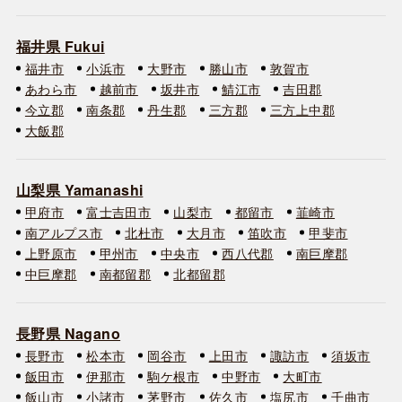
福井県 Fukui
福井市
小浜市
大野市
勝山市
敦賀市
あわら市
越前市
坂井市
鯖江市
吉田郡
今立郡
南条郡
丹生郡
三方郡
三方上中郡
大飯郡
山梨県 Yamanashi
甲府市
富士吉田市
山梨市
都留市
韮崎市
南アルプス市
北杜市
大月市
笛吹市
甲斐市
上野原市
甲州市
中央市
西八代郡
南巨摩郡
中巨摩郡
南都留郡
北都留郡
長野県 Nagano
長野市
松本市
岡谷市
上田市
諏訪市
須坂市
飯田市
伊那市
駒ケ根市
中野市
大町市
飯山市
小諸市
茅野市
佐久市
塩尻市
千曲市