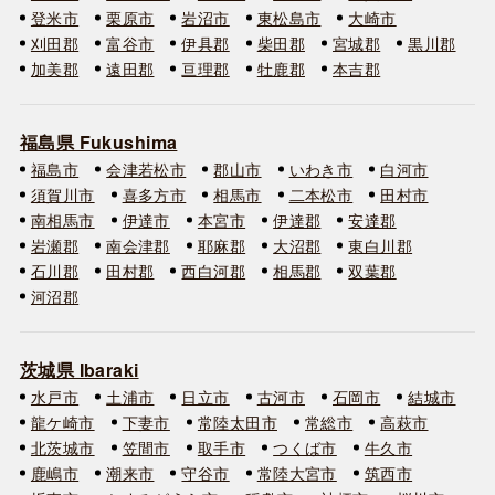
登米市
栗原市
岩沼市
東松島市
大崎市
刈田郡
富谷市
伊具郡
柴田郡
宮城郡
黒川郡
加美郡
遠田郡
亘理郡
牡鹿郡
本吉郡
福島県 Fukushima
福島市
会津若松市
郡山市
いわき市
白河市
須賀川市
喜多方市
相馬市
二本松市
田村市
南相馬市
伊達市
本宮市
伊達郡
安達郡
岩瀬郡
南会津郡
耶麻郡
大沼郡
東白川郡
石川郡
田村郡
西白河郡
相馬郡
双葉郡
河沼郡
茨城県 Ibaraki
水戸市
土浦市
日立市
古河市
石岡市
結城市
龍ケ崎市
下妻市
常陸太田市
常総市
高萩市
北茨城市
笠間市
取手市
つくば市
牛久市
鹿嶋市
潮来市
守谷市
常陸大宮市
筑西市