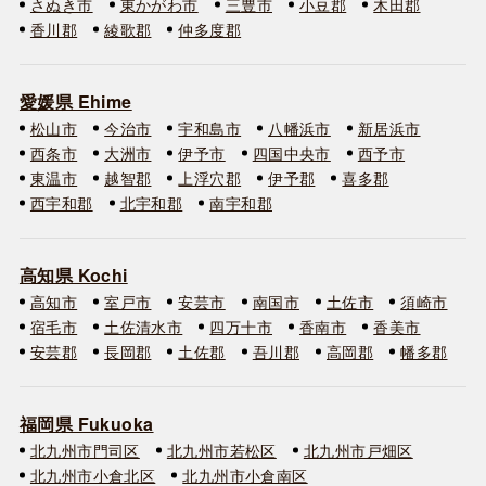
さぬき市
東かがわ市
三豊市
小豆郡
木田郡
香川郡
綾歌郡
仲多度郡
愛媛県 Ehime
松山市
今治市
宇和島市
八幡浜市
新居浜市
西条市
大洲市
伊予市
四国中央市
西予市
東温市
越智郡
上浮穴郡
伊予郡
喜多郡
西宇和郡
北宇和郡
南宇和郡
高知県 Kochi
高知市
室戸市
安芸市
南国市
土佐市
須崎市
宿毛市
土佐清水市
四万十市
香南市
香美市
安芸郡
長岡郡
土佐郡
吾川郡
高岡郡
幡多郡
福岡県 Fukuoka
北九州市門司区
北九州市若松区
北九州市戸畑区
北九州市小倉北区
北九州市小倉南区