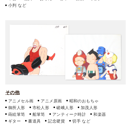
小判
その他
アニメセル画
アニメ原画
昭和のおもちゃ
御所人形
市松人形
嵯峨人形
加茂人形
蒔絵箪笥
船箪笥
アンティーク時計
和楽器
ギター
書道具
記念硬貨
切手