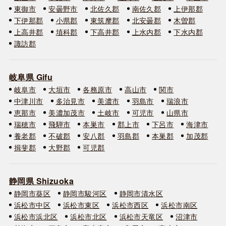
東御市
安曇野市
北佐久郡
南佐久郡
上伊那郡
下伊那郡
小県郡
東筑摩郡
北安曇郡
木曽郡
上高井郡
埴科郡
下高井郡
上水内郡
下水内郡
諏訪郡
岐阜県 Gifu
岐阜市
大垣市
各務原市
高山市
関市
中津川市
多治見市
美濃市
羽島市
瑞浪市
恵那市
美濃加茂市
土岐市
可児市
山県市
瑞穂市
飛騨市
本巣市
郡上市
下呂市
海津市
養老郡
不破郡
安八郡
羽島郡
本巣郡
加茂郡
揖斐郡
大野郡
可児郡
静岡県 Shizuoka
静岡市葵区
静岡市駿河区
静岡市清水区
浜松市中区
浜松市東区
浜松市西区
浜松市南区
浜松市浜北区
浜松市北区
浜松市天竜区
沼津市