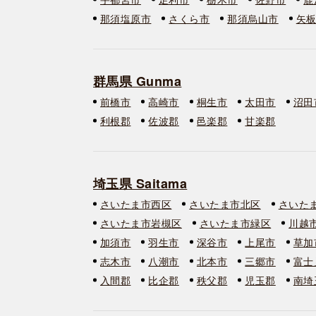
那須塩原市
さくら市
那須烏山市
矢
群馬県 Gunma
前橋市
高崎市
桐生市
太田市
沼田
利根郡
佐波郡
邑楽郡
甘楽郡
埼玉県 Saitama
さいたま市西区
さいたま市北区
さいた
さいたま市岩槻区
さいたま市緑区
川越
加須市
羽生市
深谷市
上尾市
草加
志木市
八潮市
北本市
三郷市
富士
入間郡
比企郡
秩父郡
児玉郡
南埼