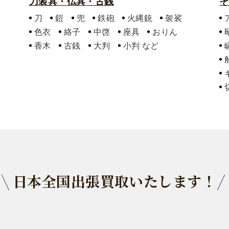
刀装具・仏具・古銭
そ
刀
鎧
兜
鉄砲
火縄銃
袈裟
色衣
絡子
中啓
座具
おりん
香木
古銭
大判
小判
日本全国出張買取いたします！