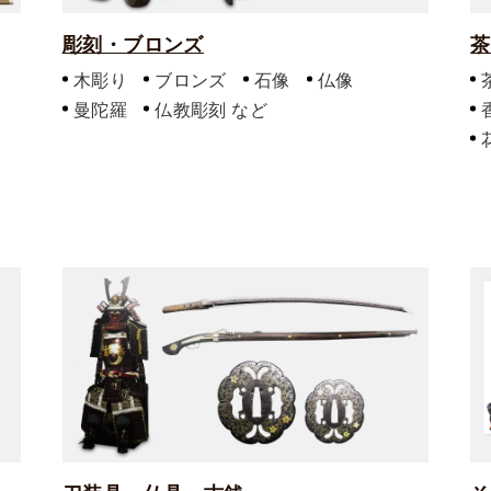
彫刻・ブロンズ
茶
木彫り
ブロンズ
石像
仏像
曼陀羅
仏教彫刻