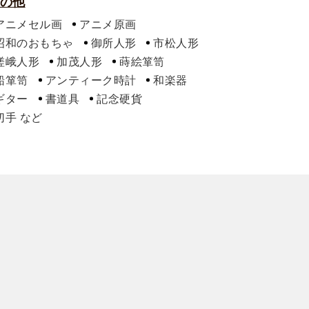
の他
アニメセル画
アニメ原画
昭和のおもちゃ
御所人形
市松人形
嵯峨人形
加茂人形
蒔絵箪笥
船箪笥
アンティーク時計
和楽器
ギター
書道具
記念硬貨
切手