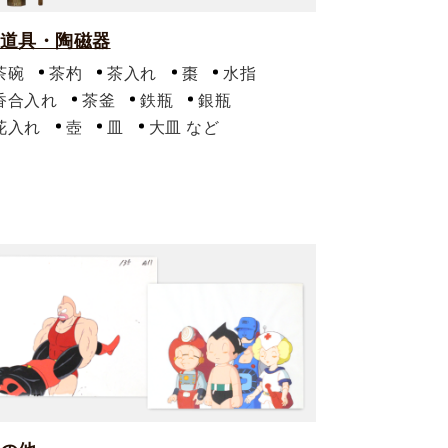
道具・陶磁器
茶碗
茶杓
茶入れ
棗
水指
香合入れ
茶釜
鉄瓶
銀瓶
花入れ
壺
皿
大皿