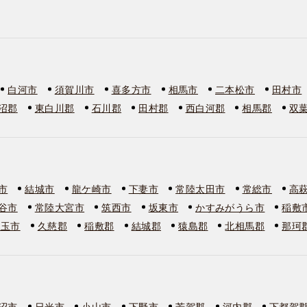
白河市
須賀川市
喜多方市
相馬市
二本松市
田村市
沼郡
東白川郡
石川郡
田村郡
西白河郡
相馬郡
双
市
結城市
龍ケ崎市
下妻市
常陸太田市
常総市
高
谷市
常陸大宮市
筑西市
坂東市
かすみがうら市
稲敷
美玉市
久慈郡
稲敷郡
結城郡
猿島郡
北相馬郡
那珂
沼市
日光市
小山市
下野市
芳賀郡
河内郡
下都賀