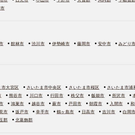
板市
市
館林市
渋川市
伊勢崎市
藤岡市
安中市
みどり
ま市大宮区
さいたま市中央区
さいたま市桜区
さいたま市浦
市
熊谷市
川口市
行田市
秩父市
飯能市
所沢市
市
鴻巣市
越谷市
蕨市
戸田市
朝霞市
入間市
和
見市
坂戸市
幸手市
鶴ヶ島市
日高市
吉川市
白岡
玉郡
北葛飾郡