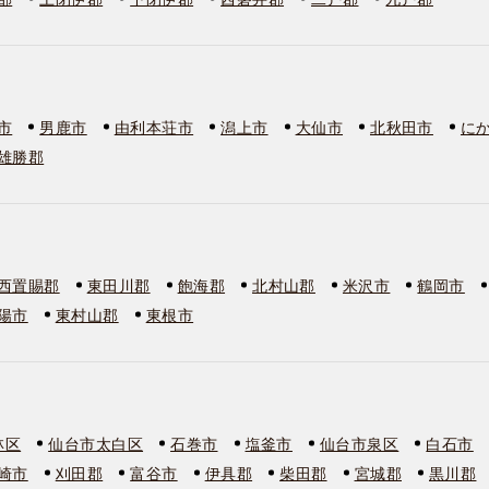
市
男鹿市
由利本荘市
潟上市
大仙市
北秋田市
に
雄勝郡
西置賜郡
東田川郡
飽海郡
北村山郡
米沢市
鶴岡市
陽市
東村山郡
東根市
林区
仙台市太白区
石巻市
塩釜市
仙台市泉区
白石市
崎市
刈田郡
富谷市
伊具郡
柴田郡
宮城郡
黒川郡