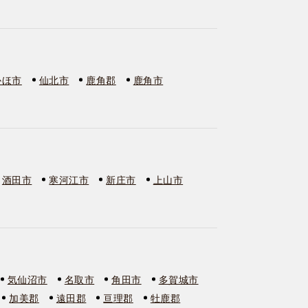
かほ市
仙北市
鹿角郡
鹿角市
酒田市
寒河江市
新庄市
上山市
気仙沼市
名取市
角田市
多賀城市
加美郡
遠田郡
亘理郡
牡鹿郡