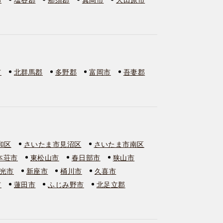
市
北群馬郡
多野郡
富岡市
吾妻郡
和区
さいたま市見沼区
さいたま市南区
本荘市
東松山市
春日部市
狭山市
光市
新座市
桶川市
久喜市
市
蓮田市
ふじみ野市
北足立郡