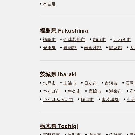
本吉郡
福島県 Fukushima
福島市
会津若松市
郡山市
いわき市
安達郡
岩瀬郡
南会津郡
耶麻郡
大
茨城県 Ibaraki
水戸市
土浦市
日立市
古河市
石岡
つくば市
牛久市
鹿嶋市
潮来市
守
つくばみらい市
鉾田市
東茨城郡
小
栃木県 Tochigi
宇都宮市
足利市
栃木市
佐野市
鹿