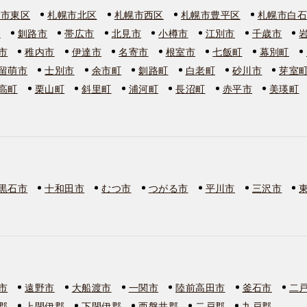
幌市東区
札幌市北区
札幌市西区
札幌市豊平区
札幌市白
市
釧路市
帯広市
北見市
小樽市
江別市
千歳市
市
稚内市
伊達市
名寄市
根室市
七飯町
幕別町
留萌市
士別市
余市町
釧路町
白老町
砂川市
芽室
高町
栗山町
斜里町
浦河町
長沼町
赤平市
美瑛町
黒石市
十和田市
むつ市
つがる市
平川市
三沢市
市
遠野市
大船渡市
一関市
陸前高田市
釜石市
二
郡
上閉伊郡
下閉伊郡
西磐井郡
二戸郡
九戸郡