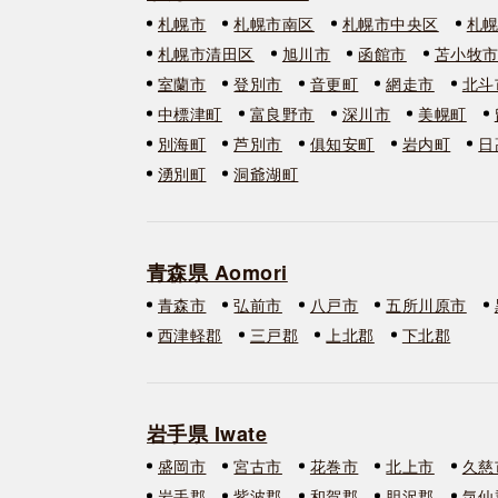
札幌市
札幌市南区
札幌市中央区
札
札幌市清田区
旭川市
函館市
苫小牧
室蘭市
登別市
音更町
網走市
北斗
中標津町
富良野市
深川市
美幌町
別海町
芦別市
俱知安町
岩内町
日
湧別町
洞爺湖町
青森県 Aomori
青森市
弘前市
八戸市
五所川原市
西津軽郡
三戸郡
上北郡
下北郡
岩手県 Iwate
盛岡市
宮古市
花巻市
北上市
久慈
岩手郡
紫波郡
和賀郡
胆沢郡
気仙