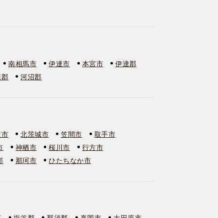
南相馬市
伊達市
本宮市
伊達郡
葉郡
河沼郡
萩市
北茨城市
笠間市
取手市
市
神栖市
桜川市
行方市
郡
那珂市
ひたちなか市
郡
塩谷郡
那須郡
真岡市
大田原市