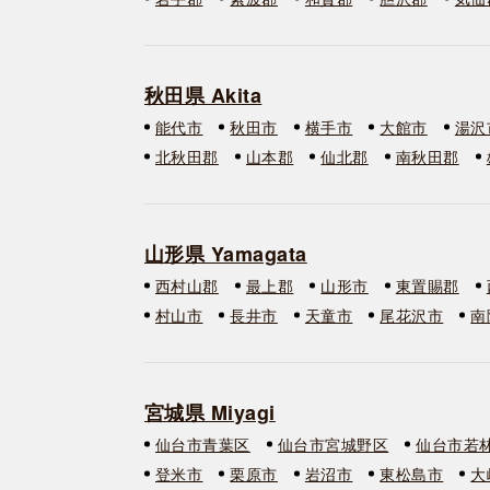
秋田県 Akita
能代市
秋田市
横手市
大館市
湯沢
北秋田郡
山本郡
仙北郡
南秋田郡
山形県 Yamagata
西村山郡
最上郡
山形市
東置賜郡
村山市
長井市
天童市
尾花沢市
南
宮城県 Miyagi
仙台市青葉区
仙台市宮城野区
仙台市若
登米市
栗原市
岩沼市
東松島市
大