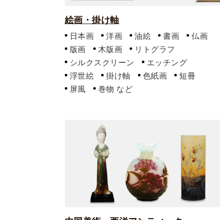
絵画・掛け軸
日本画
洋画
油絵
書画
仏画
版画
木版画
リトグラフ
シルクスクリーン
エッチング
浮世絵
掛け軸
色紙画
短冊
屏風
巻物