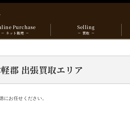
y
line Purchase
Selling
ネット販売
買取
西津軽郡 出張買取エリア
徳にお任せください。