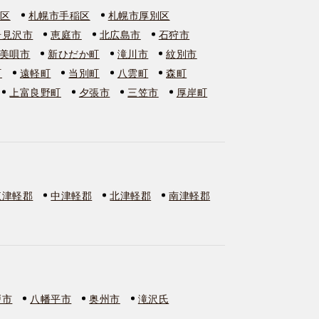
石区
札幌市手稲区
札幌市厚別区
岩見沢市
恵庭市
北広島市
石狩市
美唄市
新ひだか町
滝川市
紋別市
町
遠軽町
当別町
八雲町
森町
上富良野町
夕張市
三笠市
厚岸町
東津軽郡
中津軽郡
北津軽郡
南津軽郡
戸市
八幡平市
奥州市
滝沢氏