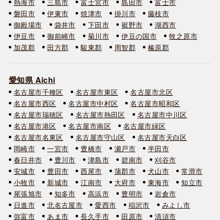
熱海市
三島市
富士宮市
島田市
富士市
磐田市
伊東市
焼津市
掛川市
藤枝市
御殿場市
袋井市
下田市
裾野市
湖西市
伊豆市
御前崎市
菊川市
伊豆の国市
牧之原市
加茂郡
田方郡
駿東郡
周智郡
榛原郡
愛知県 Aichi
名古屋市千種区
名古屋市東区
名古屋市北区
名古屋市西区
名古屋市中村区
名古屋市昭和区
名古屋市瑞穂区
名古屋市熱田区
名古屋市中川区
名古屋市港区
名古屋市南区
名古屋市緑区
名古屋市名東区
名古屋市守山区
名古屋市天白区
岡崎市
一宮市
豊橋市
瀬戸市
半田市
春日井市
豊川市
津島市
碧南市
刈谷市
安城市
豊田市
西尾市
蒲郡市
犬山市
常滑市
小牧市
新城市
江南市
大府市
東海市
知立市
尾張旭市
知多市
高浜市
豊明市
岩倉市
日進市
北名古屋市
愛西市
稲沢市
みよし市
弥富市
あま市
長久手市
田原市
清須市