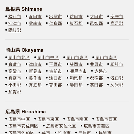
島根県 Shimane
松江市
浜田市
出雲市
益田市
大田市
安来市
江津市
雲南市
仁多郡
飯石郡
邑智郡
鹿足郡
隠岐郡
岡山県 Okayama
岡山市北区
岡山市中区
岡山市東区
岡山市南区
倉敷市
津山市
玉野市
笠岡市
井原市
総社市
高梁市
新見市
備前市
瀬戸内市
赤磐市
真庭市
美作市
浅口市
和気郡
都窪郡
浅口郡
小田郡
真庭郡
苫田郡
勝田郡
英田郡
久米郡
加賀郡
広島県 Hiroshima
広島市中区
広島市東区
広島市南区
広島市西区
広島市安佐南区
広島市安佐北区
広島市安芸区
広島市佐伯区
呉市
竹原市
三原市
尾道市