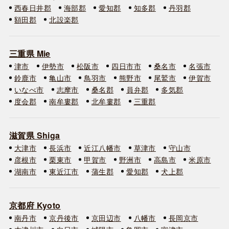
西春日井郡
海部郡
愛知郡
知多郡
丹羽郡
額田郡
北設楽郡
三重県 Mie
津市
伊勢市
松阪市
四日市市
桑名市
名張市
鈴鹿市
亀山市
鳥羽市
熊野市
尾鷲市
伊賀市
いなべ市
志摩市
桑名郡
員弁郡
多気郡
度会郡
南牟婁郡
北牟婁郡
三重郡
滋賀県 Shiga
大津市
長浜市
近江八幡市
草津市
守山市
彦根市
栗東市
甲賀市
野洲市
高島市
米原市
湖南市
東近江市
蒲生郡
愛知郡
犬上郡
京都府 Kyoto
南丹市
京丹後市
京田辺市
八幡市
長岡京市