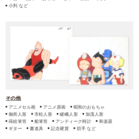
小判
その他
アニメセル画
アニメ原画
昭和のおもちゃ
御所人形
市松人形
嵯峨人形
加茂人形
蒔絵箪笥
船箪笥
アンティーク時計
和楽器
ギター
書道具
記念硬貨
切手