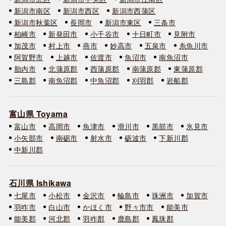
新潟市南区
新潟市西区
新潟市西蒲区
新潟市秋葉区
長岡市
新潟市東区
三条市
柏崎市
新発田市
小千谷市
十日町市
見附市
加茂市
村上市
燕市
妙高市
五泉市
糸魚川市
阿賀野市
上越市
佐渡市
魚沼市
南魚沼市
胎内市
北蒲原郡
西蒲原郡
南蒲原郡
東蒲原郡
三島郡
南魚沼郡
中魚沼郡
刈羽郡
岩船郡
富山県 Toyama
富山市
高岡市
魚津市
滑川市
黒部市
氷見市
小矢部市
南砺市
射水市
砺波市
下新川郡
中新川郡
石川県 Ishikawa
七尾市
小松市
金沢市
輪島市
珠洲市
加賀市
羽咋市
白山市
かほく市
野々市市
能美市
能美郡
河北郡
羽咋郡
鹿島郡
鳳珠郡