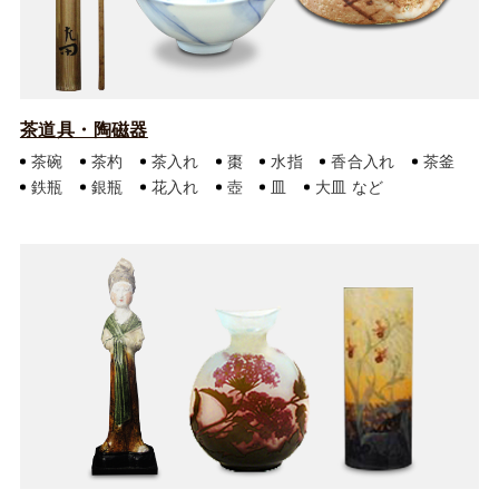
茶道具・陶磁器
茶碗
茶杓
茶入れ
棗
水指
香合入れ
茶釜
鉄瓶
銀瓶
花入れ
壺
皿
大皿