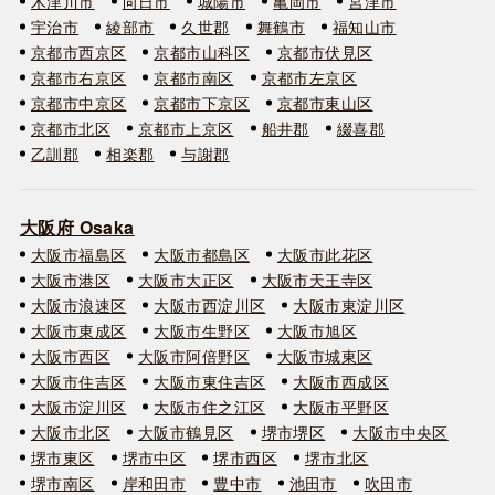
木津川市
向日市
城陽市
亀岡市
宮津市
宇治市
綾部市
久世郡
舞鶴市
福知山市
京都市西京区
京都市山科区
京都市伏見区
京都市右京区
京都市南区
京都市左京区
京都市中京区
京都市下京区
京都市東山区
京都市北区
京都市上京区
船井郡
綴喜郡
乙訓郡
相楽郡
与謝郡
大阪府 Osaka
大阪市福島区
大阪市都島区
大阪市此花区
大阪市港区
大阪市大正区
大阪市天王寺区
大阪市浪速区
大阪市西淀川区
大阪市東淀川区
大阪市東成区
大阪市生野区
大阪市旭区
大阪市西区
大阪市阿倍野区
大阪市城東区
大阪市住吉区
大阪市東住吉区
大阪市西成区
大阪市淀川区
大阪市住之江区
大阪市平野区
大阪市北区
大阪市鶴見区
堺市堺区
大阪市中央区
堺市東区
堺市中区
堺市西区
堺市北区
堺市南区
岸和田市
豊中市
池田市
吹田市