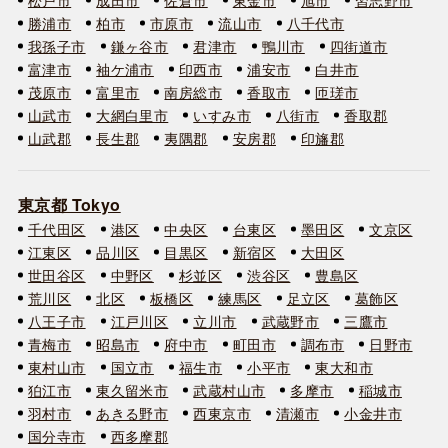
勝浦市
柏市
市原市
流山市
八千代市
我孫子市
鎌ヶ谷市
君津市
鴨川市
四街道市
富津市
袖ケ浦市
印西市
浦安市
白井市
茂原市
富里市
南房総市
香取市
匝瑳市
山武市
大網白里市
いすみ市
八街市
香取郡
山武郡
長生郡
夷隅郡
安房郡
印旛郡
東京都 Tokyo
千代田区
港区
中央区
台東区
墨田区
文京区
江東区
品川区
目黒区
新宿区
大田区
世田谷区
中野区
杉並区
渋谷区
豊島区
荒川区
北区
板橋区
練馬区
足立区
葛飾区
八王子市
江戸川区
立川市
武蔵野市
三鷹市
青梅市
昭島市
府中市
町田市
調布市
日野市
東村山市
国立市
福生市
小平市
東大和市
狛江市
東久留米市
武蔵村山市
多摩市
稲城市
羽村市
あきる野市
西東京市
清瀬市
小金井市
国分寺市
西多摩郡