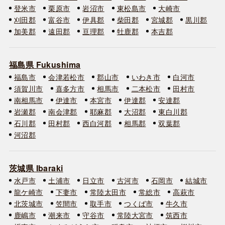
登米市
栗原市
岩沼市
東松島市
大崎市
刈田郡
富谷市
伊具郡
柴田郡
宮城郡
黒川郡
加美郡
遠田郡
亘理郡
牡鹿郡
本吉郡
福島県 Fukushima
福島市
会津若松市
郡山市
いわき市
白河市
須賀川市
喜多方市
相馬市
二本松市
田村市
南相馬市
伊達市
本宮市
伊達郡
安達郡
岩瀬郡
南会津郡
耶麻郡
大沼郡
東白川郡
石川郡
田村郡
西白河郡
相馬郡
双葉郡
河沼郡
茨城県 Ibaraki
水戸市
土浦市
日立市
古河市
石岡市
結城市
龍ケ崎市
下妻市
常陸太田市
常総市
高萩市
北茨城市
笠間市
取手市
つくば市
牛久市
鹿嶋市
潮来市
守谷市
常陸大宮市
筑西市