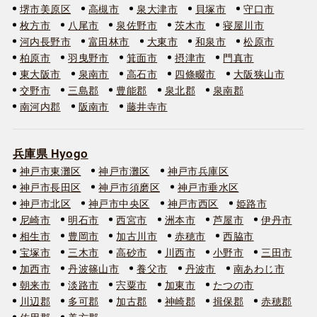
堺市美原区
高槻市
泉大津市
貝塚市
守口市
枚方市
八尾市
泉佐野市
茨木市
寝屋川市
河内長野市
富田林市
大東市
和泉市
松原市
柏原市
羽曳野市
箕面市
摂津市
門真市
東大阪市
泉南市
高石市
四條畷市
大阪狭山市
交野市
三島郡
豊能郡
泉北郡
泉南郡
南河内郡
阪南市
藤井寺市
兵庫県 Hyogo
神戸市東灘区
神戸市灘区
神戸市兵庫区
神戸市長田区
神戸市須磨区
神戸市垂水区
神戸市北区
神戸市中央区
神戸市西区
姫路市
尼崎市
明石市
西宮市
洲本市
芦屋市
伊丹市
相生市
豊岡市
加古川市
赤穂市
西脇市
宝塚市
三木市
高砂市
川西市
小野市
三田市
加西市
丹波篠山市
養父市
丹波市
南あわじ市
朝来市
淡路市
宍粟市
加東市
たつの市
川辺郡
多可郡
加古郡
神崎郡
揖保郡
赤穂郡
佐用郡
美方郡