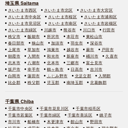
埼玉県 Saitama
さいたま市西区
さいたま市北区
さいたま市大宮区
さいたま市中央区
さいたま市桜区
さいたま市浦和区
さいたま市見沼区
さいたま市南区
さいたま市岩槻区
さいたま市緑区
川越市
熊谷市
川口市
行田市
秩父市
飯能市
所沢市
本荘市
東松山市
春日部市
狭山市
加須市
羽生市
深谷市
上尾市
草加市
鴻巣市
越谷市
蕨市
戸田市
朝霞市
入間市
和光市
新座市
桶川市
久喜市
志木市
八潮市
北本市
三郷市
富士見市
坂戸市
幸手市
鶴ヶ島市
日高市
吉川市
白岡市
蓮田市
ふじみ野市
北足立郡
入間郡
比企郡
秩父郡
児玉郡
南埼玉郡
北葛飾郡
千葉県 Chiba
千葉市中央区
千葉市花見川区
千葉市稲毛区
千葉市若葉区
千葉市緑区
千葉市美浜区
銚子市
市川市
船橋市
木更津市
館山市
野田市
松戸市
成田市
佐倉市
東金市
旭市
習志野市