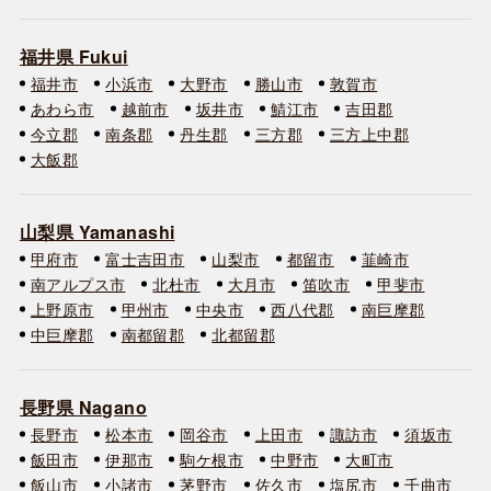
福井県 Fukui
福井市
小浜市
大野市
勝山市
敦賀市
あわら市
越前市
坂井市
鯖江市
吉田郡
今立郡
南条郡
丹生郡
三方郡
三方上中郡
大飯郡
山梨県 Yamanashi
甲府市
富士吉田市
山梨市
都留市
韮崎市
南アルプス市
北杜市
大月市
笛吹市
甲斐市
上野原市
甲州市
中央市
西八代郡
南巨摩郡
中巨摩郡
南都留郡
北都留郡
長野県 Nagano
長野市
松本市
岡谷市
上田市
諏訪市
須坂市
飯田市
伊那市
駒ケ根市
中野市
大町市
飯山市
小諸市
茅野市
佐久市
塩尻市
千曲市