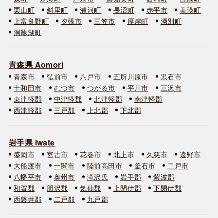
栗山町
斜里町
浦河町
長沼町
赤平市
美瑛町
上富良野町
夕張市
三笠市
厚岸町
湧別町
洞爺湖町
青森県 Aomori
青森市
弘前市
八戸市
五所川原市
黒石市
十和田市
むつ市
つがる市
平川市
三沢市
東津軽郡
中津軽郡
北津軽郡
南津軽郡
西津軽郡
三戸郡
上北郡
下北郡
岩手県 Iwate
盛岡市
宮古市
花巻市
北上市
久慈市
遠野市
大船渡市
一関市
陸前高田市
釜石市
二戸市
八幡平市
奥州市
滝沢氏
岩手郡
紫波郡
和賀郡
胆沢郡
気仙郡
上閉伊郡
下閉伊郡
西磐井郡
二戸郡
九戸郡