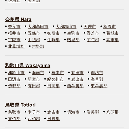
奈良県 Nara
奈良市
大和高田市
大和郡山市
天理市
橿原市
桜井市
五條市
御所市
生駒市
香芝市
葛城市
宇陀市
山辺郡
生駒郡
磯城郡
宇陀郡
高市郡
北葛城郡
吉野郡
和歌山県 Wakayama
和歌山市
海南市
橋本市
有田市
御坊市
田辺市
新宮市
紀の川市
岩出市
海草郡
伊都郡
有田郡
日高郡
西牟婁郡
東牟婁郡
鳥取県 Tottori
鳥取市
米子市
倉吉市
境港市
岩美郡
八頭郡
東伯郡
西伯郡
日野郡