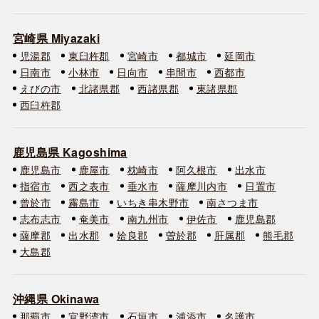
宮崎県 Miyazaki
児湯郡
東臼杵郡
宮崎市
都城市
延岡市
日南市
小林市
日向市
串間市
西都市
えびの市
北諸県郡
西諸県郡
東諸県郡
西臼杵郡
鹿児島県 Kagoshima
鹿児島市
鹿屋市
枕崎市
阿久根市
出水市
指宿市
西之表市
垂水市
薩摩川内市
日置市
曾於市
霧島市
いちき串木野市
南さつま市
志布志市
奄美市
南九州市
伊佐市
鹿児島郡
薩摩郡
出水郡
姶良郡
曽於郡
肝属郡
熊毛郡
大島郡
沖縄県 Okinawa
那覇市
宜野湾市
石垣市
浦添市
名護市