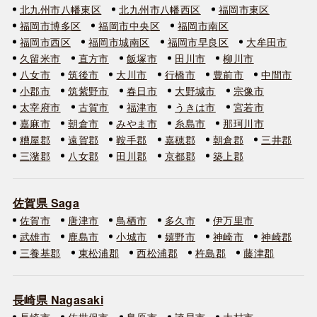
北九州市八幡東区
北九州市八幡西区
福岡市東区
福岡市博多区
福岡市中央区
福岡市南区
福岡市西区
福岡市城南区
福岡市早良区
大牟田市
久留米市
直方市
飯塚市
田川市
柳川市
八女市
筑後市
大川市
行橋市
豊前市
中間市
小郡市
筑紫野市
春日市
大野城市
宗像市
太宰府市
古賀市
福津市
うきは市
宮若市
嘉麻市
朝倉市
みやま市
糸島市
那珂川市
糟屋郡
遠賀郡
鞍手郡
嘉穂郡
朝倉郡
三井郡
三潴郡
八女郡
田川郡
京都郡
築上郡
佐賀県 Saga
佐賀市
唐津市
鳥栖市
多久市
伊万里市
武雄市
鹿島市
小城市
嬉野市
神崎市
神崎郡
三養基郡
東松浦郡
西松浦郡
杵島郡
藤津郡
長崎県 Nagasaki
長崎市
佐世保市
島原市
諫早市
大村市