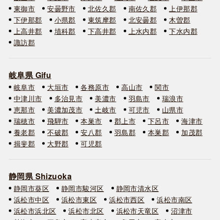
東御市
安曇野市
北佐久郡
南佐久郡
上伊那郡
下伊那郡
小県郡
東筑摩郡
北安曇郡
木曽郡
上高井郡
埴科郡
下高井郡
上水内郡
下水内郡
諏訪郡
岐阜県 Gifu
岐阜市
大垣市
各務原市
高山市
関市
中津川市
多治見市
美濃市
羽島市
瑞浪市
恵那市
美濃加茂市
土岐市
可児市
山県市
瑞穂市
飛騨市
本巣市
郡上市
下呂市
海津市
養老郡
不破郡
安八郡
羽島郡
本巣郡
加茂郡
揖斐郡
大野郡
可児郡
静岡県 Shizuoka
静岡市葵区
静岡市駿河区
静岡市清水区
浜松市中区
浜松市東区
浜松市西区
浜松市南区
浜松市浜北区
浜松市北区
浜松市天竜区
沼津市