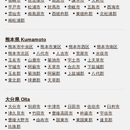
平戸市
松浦市
対馬市
壱岐市
五島市
西海市
雲仙市
南島原市
西彼杵郡
東彼杵郡
北松浦郡
南松浦郡
熊本県 Kumamoto
熊本市中央区
熊本市東区
熊本市西区
熊本市南区
熊本市北区
八代市
人吉市
荒尾市
水俣市
玉名市
山鹿市
菊池市
宇土市
上天草市
宇城市
阿蘇市
天草市
合志市
下益城郡
玉名郡
菊池郡
阿蘇郡
上益城郡
八代郡
葦北郡
球磨郡
天草郡
大分県 Oita
大分市
別府市
中津市
日田市
佐伯市
臼杵市
津久見市
竹田市
豊後高田市
杵築市
宇佐市
豊後大野市
由布市
国東市
東国東郡
速見郡
玖珠郡