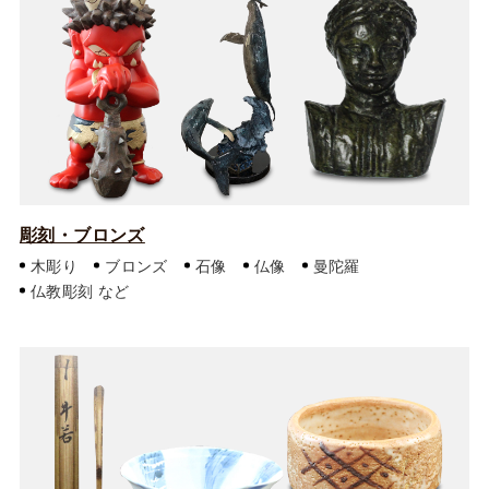
彫刻・ブロンズ
木彫り
ブロンズ
石像
仏像
曼陀羅
仏教彫刻