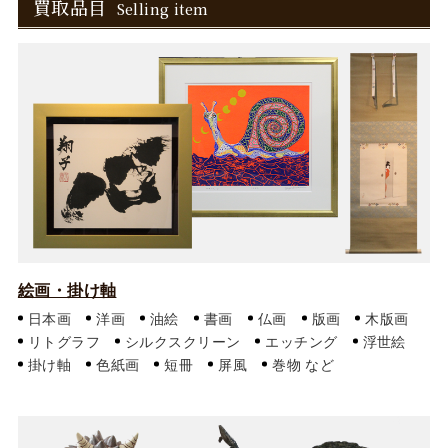
買取品目
Selling item
絵画・掛け軸
日本画
洋画
油絵
書画
仏画
版画
木版画
リトグラフ
シルクスクリーン
エッチング
浮世絵
掛け軸
色紙画
短冊
屏風
巻物