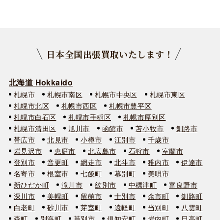
日本全国出張買取いたします！
北海道 Hokkaido
札幌市
札幌市南区
札幌市中央区
札幌市東区
札幌市北区
札幌市西区
札幌市豊平区
札幌市白石区
札幌市手稲区
札幌市厚別区
札幌市清田区
旭川市
函館市
苫小牧市
釧路市
帯広市
北見市
小樽市
江別市
千歳市
岩見沢市
恵庭市
北広島市
石狩市
室蘭市
登別市
音更町
網走市
北斗市
稚内市
伊達市
名寄市
根室市
七飯町
幕別町
美唄市
新ひだか町
滝川市
紋別市
中標津町
富良野市
深川市
美幌町
留萌市
士別市
余市町
釧路町
白老町
砂川市
芽室町
遠軽町
当別町
八雲町
森町
別海町
芦別市
俱知安町
岩内町
日高町