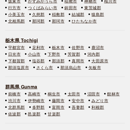
坂東市
かすみがうら市
稲敷市
神栖市
桜川市
行方市
つくばみらい市
鉾田市
東茨城郡
小美玉市
久慈郡
稲敷郡
結城郡
猿島郡
北相馬郡
那珂郡
那珂市
ひたちなか市
栃木県 Tochigi
宇都宮市
足利市
栃木市
佐野市
鹿沼市
日光市
小山市
下野市
芳賀郡
河内郡
下都賀郡
塩谷郡
那須郡
真岡市
大田原市
那須塩原市
さくら市
那須烏山市
矢板市
群馬県 Gunma
前橋市
高崎市
桐生市
太田市
沼田市
館林市
渋川市
伊勢崎市
藤岡市
安中市
みどり市
北群馬郡
多野郡
富岡市
吾妻郡
利根郡
佐波郡
邑楽郡
甘楽郡