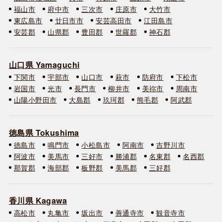
福山市
府中市
三次市
庄原市
大竹市
東広島市
廿日市市
安芸高田市
江田島市
安芸郡
山県郡
豊田郡
世羅郡
神石郡
山口県 Yamaguchi
下関市
宇部市
山口市
萩市
防府市
下松市
岩国市
光市
長門市
柳井市
美祢市
周南市
山陽小野田市
大島郡
玖珂郡
熊毛郡
阿武郡
徳島県 Tokushima
徳島市
鳴門市
小松島市
阿南市
吉野川市
阿波市
美馬市
三好市
勝浦郡
名東郡
名西郡
那賀郡
海部郡
板野郡
美馬郡
三好郡
香川県 Kagawa
高松市
丸亀市
坂出市
善通寺市
観音寺市