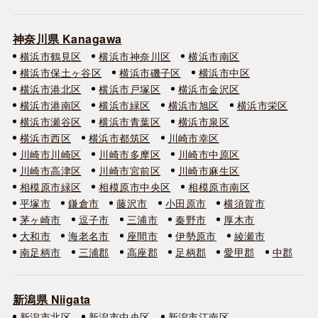
神奈川県 Kanagawa
横浜市鶴見区
横浜市神奈川区
横浜市南区
横浜市保土ヶ谷区
横浜市磯子区
横浜市中区
横浜市港北区
横浜市戸塚区
横浜市金沢区
横浜市港南区
横浜市緑区
横浜市旭区
横浜市栄区
横浜市瀬谷区
横浜市青葉区
横浜市泉区
横浜市西区
横浜市都筑区
川崎市幸区
川崎市川崎区
川崎市多摩区
川崎市中原区
川崎市高津区
川崎市宮前区
川崎市麻生区
相模原市緑区
相模原市中央区
相模原市南区
平塚市
鎌倉市
藤沢市
小田原市
横須賀市
茅ヶ崎市
逗子市
三浦市
秦野市
厚木市
大和市
海老名市
座間市
伊勢原市
綾瀬市
南足柄市
三浦郡
高座郡
足柄郡
愛甲郡
中郡
新潟県 Niigata
新潟市北区
新潟市中央区
新潟市江南区