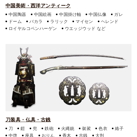
中国美術・西洋アンティーク
中国陶器
中国絵画
中国掛け軸
中国仏像
ガレ
ドーム
バカラ
ラリック
マイセン
ヘレンド
ロイヤルコペンハーゲン
ウエッジウッド
刀装具・仏具・古銭
刀
鎧
兜
鉄砲
火縄銃
袈裟
色衣
絡子
中啓
座具
おりん
香木
古銭
大判