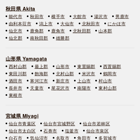
秋田県 Akita
能代市
秋田市
横手市
大館市
湯沢市
男鹿市
由利本荘市
潟上市
大仙市
北秋田市
にかほ市
仙北市
鹿角郡
鹿角市
北秋田郡
山本郡
仙北郡
南秋田郡
雄勝郡
山形県 Yamagata
西村山郡
最上郡
山形市
東置賜郡
西置賜郡
東田川郡
飽海郡
北村山郡
米沢市
鶴岡市
酒田市
寒河江市
新庄市
上山市
村山市
長井市
天童市
尾花沢市
南陽市
東村山郡
東根市
宮城県 Miyagi
仙台市青葉区
仙台市宮城野区
仙台市若林区
仙台市太白区
石巻市
塩釜市
仙台市泉区
白石市
気仙沼市
名取市
角田市
多賀城市