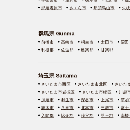
那須塩原市
さくら市
那須烏山市
矢
群馬県 Gunma
前橋市
高崎市
桐生市
太田市
沼田
利根郡
佐波郡
邑楽郡
甘楽郡
埼玉県 Saitama
さいたま市西区
さいたま市北区
さいた
さいたま市岩槻区
さいたま市緑区
川越
加須市
羽生市
深谷市
上尾市
草加
志木市
八潮市
北本市
三郷市
富士
入間郡
比企郡
秩父郡
児玉郡
南埼