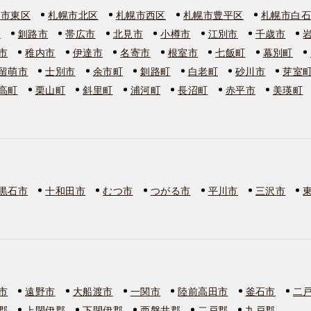
幌市東区
札幌市北区
札幌市西区
札幌市豊平区
札幌市白
市
釧路市
帯広市
北見市
小樽市
江別市
千歳市
市
稚内市
伊達市
名寄市
根室市
七飯町
幕別町
留萌市
士別市
余市町
釧路町
白老町
砂川市
芽室
高町
栗山町
斜里町
浦河町
長沼町
赤平市
美瑛町
黒石市
十和田市
むつ市
つがる市
平川市
三沢市
市
遠野市
大船渡市
一関市
陸前高田市
釜石市
二
郡
上閉伊郡
下閉伊郡
西磐井郡
二戸郡
九戸郡