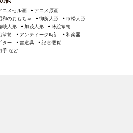
の他
アニメセル画
アニメ原画
昭和のおもちゃ
御所人形
市松人形
嵯峨人形
加茂人形
蒔絵箪笥
船箪笥
アンティーク時計
和楽器
ギター
書道具
記念硬貨
切手