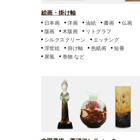
絵画・掛け軸
日本画
洋画
油絵
書画
仏画
版画
木版画
リトグラフ
シルクスクリーン
エッチング
浮世絵
掛け軸
色紙画
短冊
屏風
巻物