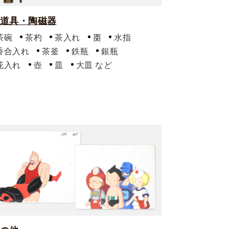
道具・陶磁器
茶碗
茶杓
茶入れ
棗
水指
香合入れ
茶釜
鉄瓶
銀瓶
花入れ
壺
皿
大皿