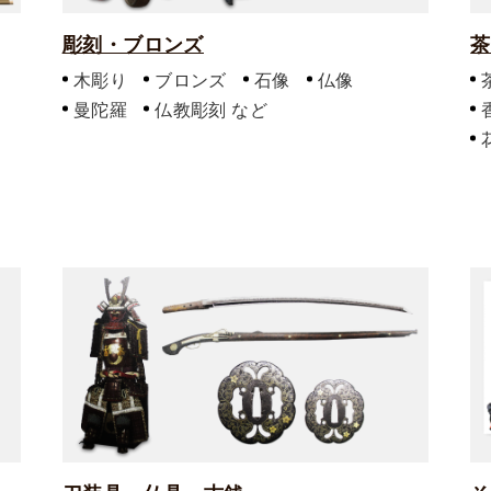
彫刻・ブロンズ
茶
木彫り
ブロンズ
石像
仏像
曼陀羅
仏教彫刻