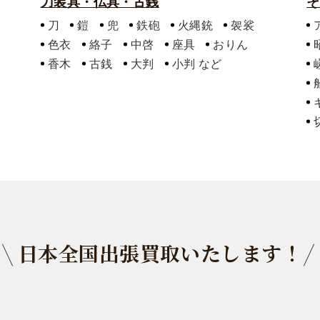
刀装具・仏具・古銭
そ
刀
鎧
兜
鉄砲
火縄銃
袈裟
色衣
絡子
中啓
座具
おりん
香木
古銭
大判
小判
日本全国出張買取いたします！