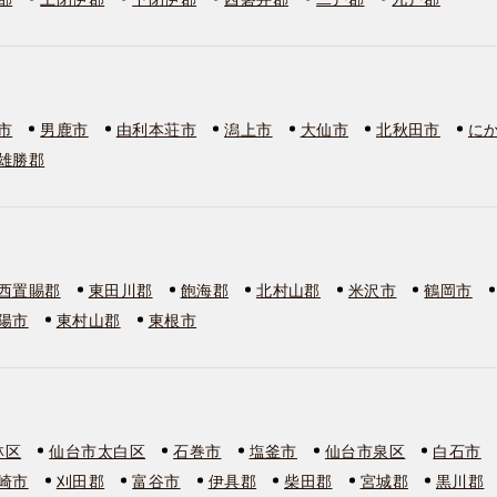
市
男鹿市
由利本荘市
潟上市
大仙市
北秋田市
に
雄勝郡
西置賜郡
東田川郡
飽海郡
北村山郡
米沢市
鶴岡市
陽市
東村山郡
東根市
林区
仙台市太白区
石巻市
塩釜市
仙台市泉区
白石市
崎市
刈田郡
富谷市
伊具郡
柴田郡
宮城郡
黒川郡