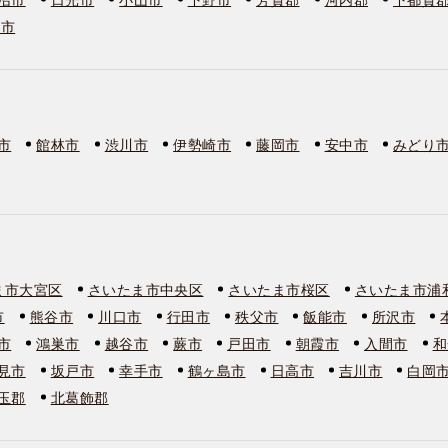
板市
市
館林市
渋川市
伊勢崎市
藤岡市
安中市
みどり
ま市大宮区
さいたま市中央区
さいたま市桜区
さいたま市浦
市
熊谷市
川口市
行田市
秩父市
飯能市
所沢市
市
鴻巣市
越谷市
蕨市
戸田市
朝霞市
入間市
和
見市
坂戸市
幸手市
鶴ヶ島市
日高市
吉川市
白岡
玉郡
北葛飾郡