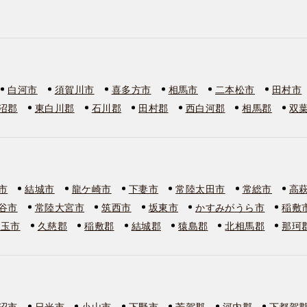
白河市
須賀川市
喜多方市
相馬市
二本松市
田村市
沼郡
東白川郡
石川郡
田村郡
西白河郡
相馬郡
双
市
結城市
龍ケ崎市
下妻市
常陸太田市
常総市
高
谷市
常陸大宮市
筑西市
坂東市
かすみがうら市
稲敷
美玉市
久慈郡
稲敷郡
結城郡
猿島郡
北相馬郡
那珂
沼市
日光市
小山市
下野市
芳賀郡
河内郡
下都賀