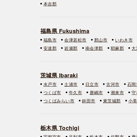
本吉郡
福島県 Fukushima
福島市
会津若松市
郡山市
いわき市
安達郡
岩瀬郡
南会津郡
耶麻郡
大
茨城県 Ibaraki
水戸市
土浦市
日立市
古河市
石岡
つくば市
牛久市
鹿嶋市
潮来市
守
つくばみらい市
鉾田市
東茨城郡
小
栃木県 Tochigi
宇都宮市
足利市
栃木市
佐野市
鹿