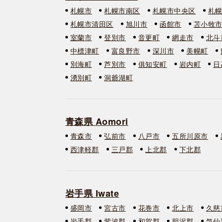
札幌市
札幌市南区
札幌市中央区
札
札幌市清田区
旭川市
函館市
苫小牧
室蘭市
登別市
音更町
網走市
北斗
中標津町
富良野市
深川市
美幌町
別海町
芦別市
俱知安町
岩内町
日
湧別町
洞爺湖町
青森県 Aomori
青森市
弘前市
八戸市
五所川原市
西津軽郡
三戸郡
上北郡
下北郡
岩手県 Iwate
盛岡市
宮古市
花巻市
北上市
久慈
岩手郡
紫波郡
和賀郡
胆沢郡
気仙