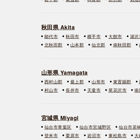
秋田県 Akita
能代市
秋田市
横手市
大館市
湯沢
北秋田郡
山本郡
仙北郡
南秋田郡
山形県 Yamagata
西村山郡
最上郡
山形市
東置賜郡
村山市
長井市
天童市
尾花沢市
南
宮城県 Miyagi
仙台市青葉区
仙台市宮城野区
仙台市若
登米市
栗原市
岩沼市
東松島市
大