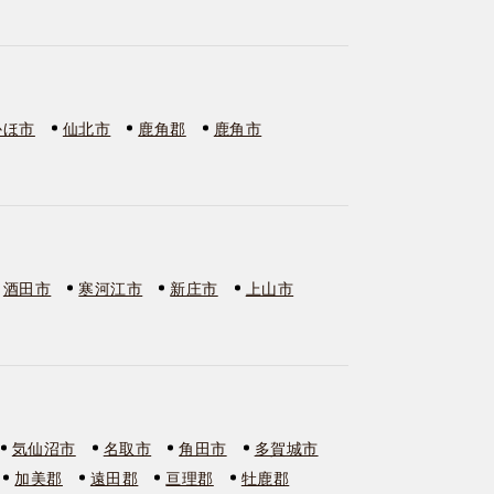
かほ市
仙北市
鹿角郡
鹿角市
酒田市
寒河江市
新庄市
上山市
気仙沼市
名取市
角田市
多賀城市
加美郡
遠田郡
亘理郡
牡鹿郡