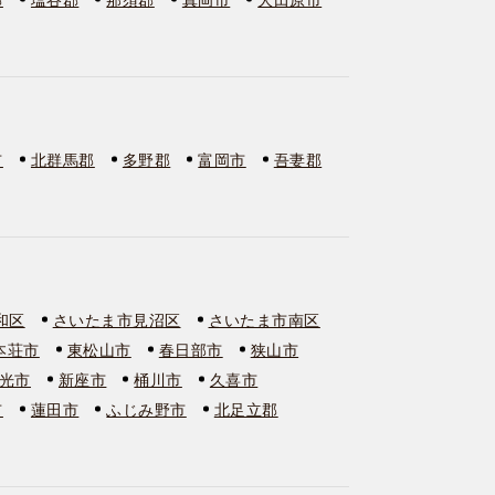
市
北群馬郡
多野郡
富岡市
吾妻郡
和区
さいたま市見沼区
さいたま市南区
本荘市
東松山市
春日部市
狭山市
光市
新座市
桶川市
久喜市
市
蓮田市
ふじみ野市
北足立郡