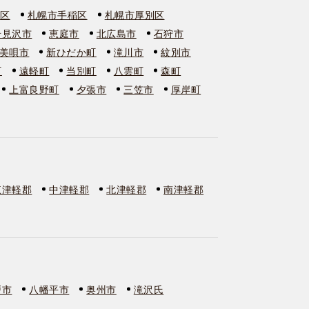
石区
札幌市手稲区
札幌市厚別区
岩見沢市
恵庭市
北広島市
石狩市
美唄市
新ひだか町
滝川市
紋別市
町
遠軽町
当別町
八雲町
森町
上富良野町
夕張市
三笠市
厚岸町
東津軽郡
中津軽郡
北津軽郡
南津軽郡
戸市
八幡平市
奥州市
滝沢氏