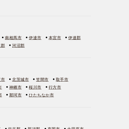
南相馬市
伊達市
本宮市
伊達郡
葉郡
河沼郡
萩市
北茨城市
笠間市
取手市
市
神栖市
桜川市
行方市
郡
那珂市
ひたちなか市
郡
塩谷郡
那須郡
真岡市
大田原市