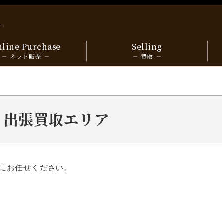
y
line Purchase
Selling
ネット販売
買取
府市 出張買取エリア
にお任せください。