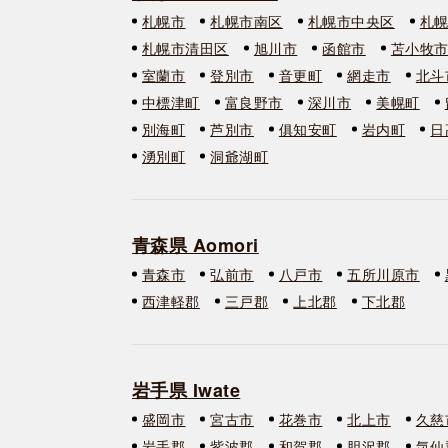
札幌市
札幌市南区
札幌市中央区
札
札幌市清田区
旭川市
函館市
苫小牧
室蘭市
登別市
音更町
網走市
北斗
中標津町
富良野市
深川市
美幌町
別海町
芦別市
俱知安町
岩内町
日
湧別町
洞爺湖町
青森県 Aomori
青森市
弘前市
八戸市
五所川原市
西津軽郡
三戸郡
上北郡
下北郡
岩手県 Iwate
盛岡市
宮古市
花巻市
北上市
久慈
岩手郡
紫波郡
和賀郡
胆沢郡
気仙