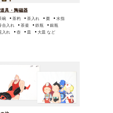
道具・陶磁器
茶碗
茶杓
茶入れ
棗
水指
香合入れ
茶釜
鉄瓶
銀瓶
花入れ
壺
皿
大皿