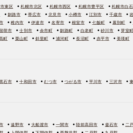
幌市東区
札幌市北区
札幌市西区
札幌市豊平区
札幌市白
市
釧路市
帯広市
北見市
小樽市
江別市
千歳市
市
稚内市
伊達市
名寄市
根室市
七飯町
幕別町
留萌市
士別市
余市町
釧路町
白老町
砂川市
芽室
高町
栗山町
斜里町
浦河町
長沼町
赤平市
美瑛町
黒石市
十和田市
むつ市
つがる市
平川市
三沢市
市
遠野市
大船渡市
一関市
陸前高田市
釜石市
二
郡
上閉伊郡
下閉伊郡
西磐井郡
二戸郡
九戸郡