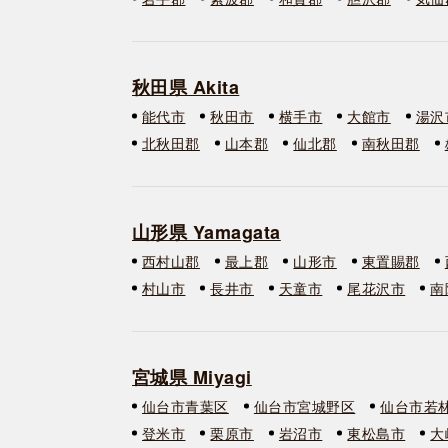
秋田県 Akita
能代市
秋田市
横手市
大館市
湯沢
北秋田郡
山本郡
仙北郡
南秋田郡
山形県 Yamagata
西村山郡
最上郡
山形市
東置賜郡
村山市
長井市
天童市
尾花沢市
南
宮城県 Miyagi
仙台市青葉区
仙台市宮城野区
仙台市若
登米市
栗原市
岩沼市
東松島市
大