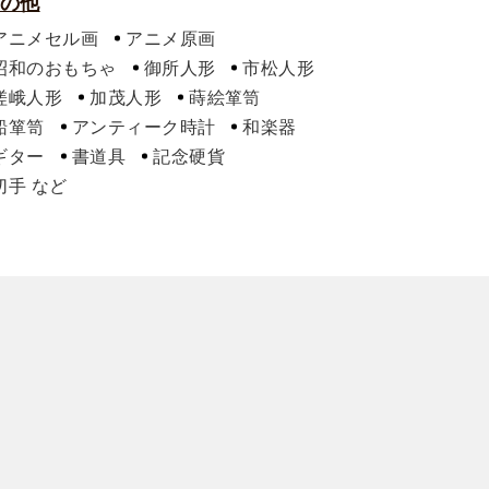
の他
アニメセル画
アニメ原画
昭和のおもちゃ
御所人形
市松人形
嵯峨人形
加茂人形
蒔絵箪笥
船箪笥
アンティーク時計
和楽器
ギター
書道具
記念硬貨
切手