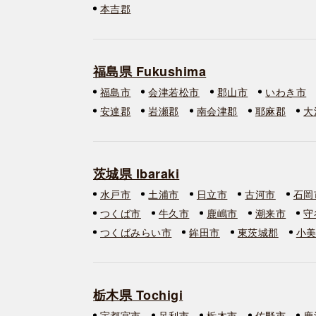
本吉郡
福島県 Fukushima
福島市
会津若松市
郡山市
いわき市
安達郡
岩瀬郡
南会津郡
耶麻郡
大
茨城県 Ibaraki
水戸市
土浦市
日立市
古河市
石岡
つくば市
牛久市
鹿嶋市
潮来市
守
つくばみらい市
鉾田市
東茨城郡
小
栃木県 Tochigi
宇都宮市
足利市
栃木市
佐野市
鹿