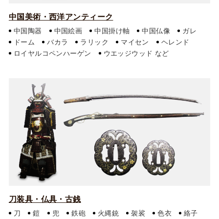
中国美術・西洋アンティーク
中国陶器
中国絵画
中国掛け軸
中国仏像
ガレ
ドーム
バカラ
ラリック
マイセン
ヘレンド
ロイヤルコペンハーゲン
ウエッジウッド
刀装具・仏具・古銭
刀
鎧
兜
鉄砲
火縄銃
袈裟
色衣
絡子