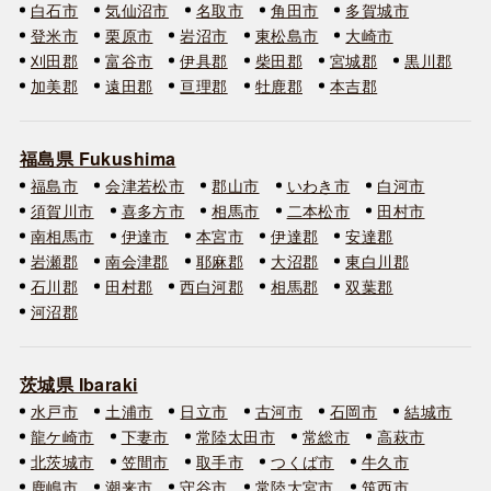
白石市
気仙沼市
名取市
角田市
多賀城市
登米市
栗原市
岩沼市
東松島市
大崎市
刈田郡
富谷市
伊具郡
柴田郡
宮城郡
黒川郡
加美郡
遠田郡
亘理郡
牡鹿郡
本吉郡
福島県 Fukushima
福島市
会津若松市
郡山市
いわき市
白河市
須賀川市
喜多方市
相馬市
二本松市
田村市
南相馬市
伊達市
本宮市
伊達郡
安達郡
岩瀬郡
南会津郡
耶麻郡
大沼郡
東白川郡
石川郡
田村郡
西白河郡
相馬郡
双葉郡
河沼郡
茨城県 Ibaraki
水戸市
土浦市
日立市
古河市
石岡市
結城市
龍ケ崎市
下妻市
常陸太田市
常総市
高萩市
北茨城市
笠間市
取手市
つくば市
牛久市
鹿嶋市
潮来市
守谷市
常陸大宮市
筑西市