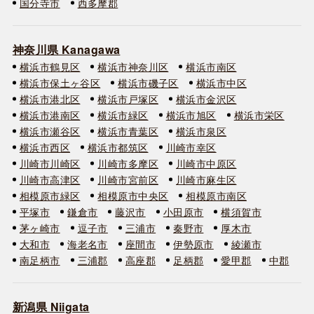
国分寺市
西多摩郡
神奈川県 Kanagawa
横浜市鶴見区
横浜市神奈川区
横浜市南区
横浜市保土ヶ谷区
横浜市磯子区
横浜市中区
横浜市港北区
横浜市戸塚区
横浜市金沢区
横浜市港南区
横浜市緑区
横浜市旭区
横浜市栄区
横浜市瀬谷区
横浜市青葉区
横浜市泉区
横浜市西区
横浜市都筑区
川崎市幸区
川崎市川崎区
川崎市多摩区
川崎市中原区
川崎市高津区
川崎市宮前区
川崎市麻生区
相模原市緑区
相模原市中央区
相模原市南区
平塚市
鎌倉市
藤沢市
小田原市
横須賀市
茅ヶ崎市
逗子市
三浦市
秦野市
厚木市
大和市
海老名市
座間市
伊勢原市
綾瀬市
南足柄市
三浦郡
高座郡
足柄郡
愛甲郡
中郡
新潟県 Niigata