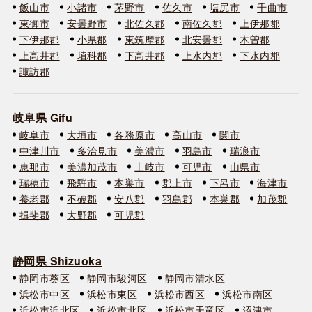
飯山市
小諸市
茅野市
佐久市
塩尻市
千曲市
東御市
安曇野市
北佐久郡
南佐久郡
上伊那郡
下伊那郡
小県郡
東筑摩郡
北安曇郡
木曽郡
上高井郡
埴科郡
下高井郡
上水内郡
下水内郡
諏訪郡
岐阜県 Gifu
岐阜市
大垣市
各務原市
高山市
関市
中津川市
多治見市
美濃市
羽島市
瑞浪市
恵那市
美濃加茂市
土岐市
可児市
山県市
瑞穂市
飛騨市
本巣市
郡上市
下呂市
海津市
養老郡
不破郡
安八郡
羽島郡
本巣郡
加茂郡
揖斐郡
大野郡
可児郡
静岡県 Shizuoka
静岡市葵区
静岡市駿河区
静岡市清水区
浜松市中区
浜松市東区
浜松市西区
浜松市南区
浜松市浜北区
浜松市北区
浜松市天竜区
沼津市