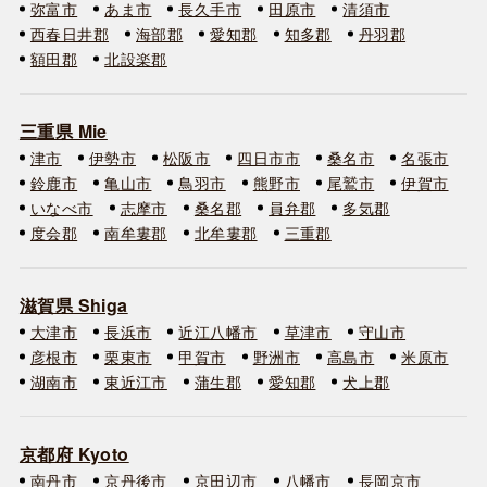
弥富市
あま市
長久手市
田原市
清須市
西春日井郡
海部郡
愛知郡
知多郡
丹羽郡
額田郡
北設楽郡
三重県 Mie
津市
伊勢市
松阪市
四日市市
桑名市
名張市
鈴鹿市
亀山市
鳥羽市
熊野市
尾鷲市
伊賀市
いなべ市
志摩市
桑名郡
員弁郡
多気郡
度会郡
南牟婁郡
北牟婁郡
三重郡
滋賀県 Shiga
大津市
長浜市
近江八幡市
草津市
守山市
彦根市
栗東市
甲賀市
野洲市
高島市
米原市
湖南市
東近江市
蒲生郡
愛知郡
犬上郡
京都府 Kyoto
南丹市
京丹後市
京田辺市
八幡市
長岡京市