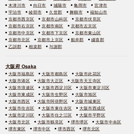
木津川市
向日市
城陽市
亀岡市
宮津市
宇治市
綾部市
久世郡
舞鶴市
福知山市
京都市西京区
京都市山科区
京都市伏見区
京都市右京区
京都市南区
京都市左京区
京都市中京区
京都市下京区
京都市東山区
京都市北区
京都市上京区
船井郡
綴喜郡
乙訓郡
相楽郡
与謝郡
大阪府 Osaka
大阪市福島区
大阪市都島区
大阪市此花区
大阪市港区
大阪市大正区
大阪市天王寺区
大阪市浪速区
大阪市西淀川区
大阪市東淀川区
大阪市東成区
大阪市生野区
大阪市旭区
大阪市西区
大阪市阿倍野区
大阪市城東区
大阪市住吉区
大阪市東住吉区
大阪市西成区
大阪市淀川区
大阪市住之江区
大阪市平野区
大阪市北区
大阪市鶴見区
堺市堺区
大阪市中央区
堺市東区
堺市中区
堺市西区
堺市北区