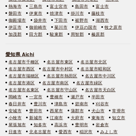
熱海市
三島市
富士宮市
島田市
富士市
磐田市
伊東市
焼津市
掛川市
藤枝市
御殿場市
袋井市
下田市
裾野市
湖西市
伊豆市
御前崎市
菊川市
伊豆の国市
牧之原市
加茂郡
田方郡
駿東郡
周智郡
榛原郡
愛知県 Aichi
名古屋市千種区
名古屋市東区
名古屋市北区
名古屋市西区
名古屋市中村区
名古屋市昭和区
名古屋市瑞穂区
名古屋市熱田区
名古屋市中川区
名古屋市港区
名古屋市南区
名古屋市緑区
名古屋市名東区
名古屋市守山区
名古屋市天白区
岡崎市
一宮市
豊橋市
瀬戸市
半田市
春日井市
豊川市
津島市
碧南市
刈谷市
安城市
豊田市
西尾市
蒲郡市
犬山市
常滑市
小牧市
新城市
江南市
大府市
東海市
知立市
尾張旭市
知多市
高浜市
豊明市
岩倉市
日進市
北名古屋市
愛西市
稲沢市
みよし市