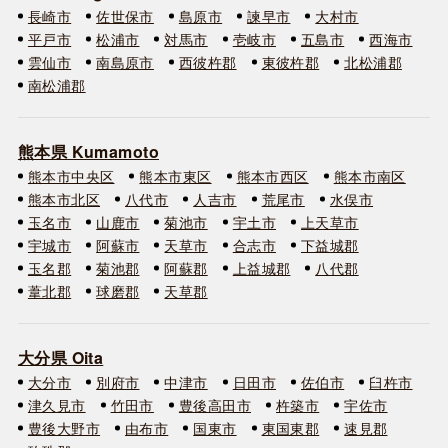
長崎市
佐世保市
島原市
諫早市
大村市
平戸市
松浦市
対馬市
壱岐市
五島市
西海市
雲仙市
南島原市
西彼杵郡
東彼杵郡
北松浦郡
南松浦郡
熊本県 Kumamoto
熊本市中央区
熊本市東区
熊本市西区
熊本市南区
熊本市北区
八代市
人吉市
荒尾市
水俣市
玉名市
山鹿市
菊池市
宇土市
上天草市
宇城市
阿蘇市
天草市
合志市
下益城郡
玉名郡
菊池郡
阿蘇郡
上益城郡
八代郡
葦北郡
球磨郡
天草郡
大分県 Oita
大分市
別府市
中津市
日田市
佐伯市
臼杵市
津久見市
竹田市
豊後高田市
杵築市
宇佐市
豊後大野市
由布市
国東市
東国東郡
速見郡