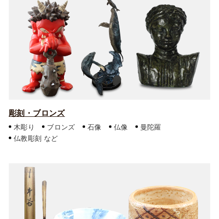
彫刻・ブロンズ
木彫り
ブロンズ
石像
仏像
曼陀羅
仏教彫刻