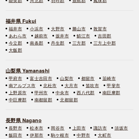
能美郡
河北郡
羽咋郡
鹿島郡
鳳珠郡
福井県 Fukui
福井市
小浜市
大野市
勝山市
敦賀市
あわら市
越前市
坂井市
鯖江市
吉田郡
今立郡
南条郡
丹生郡
三方郡
三方上中郡
大飯郡
山梨県 Yamanashi
甲府市
富士吉田市
山梨市
都留市
韮崎市
南アルプス市
北杜市
大月市
笛吹市
甲斐市
上野原市
甲州市
中央市
西八代郡
南巨摩郡
中巨摩郡
南都留郡
北都留郡
長野県 Nagano
長野市
松本市
岡谷市
上田市
諏訪市
須坂市
飯田市
伊那市
駒ケ根市
中野市
大町市