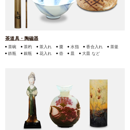
茶道具・陶磁器
茶碗
茶杓
茶入れ
棗
水指
香合入れ
茶釜
鉄瓶
銀瓶
花入れ
壺
皿
大皿