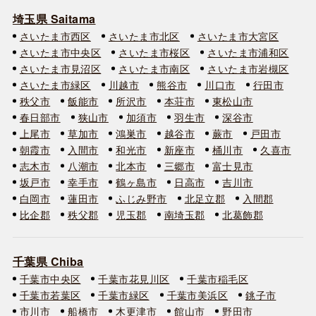
埼玉県 Saitama
さいたま市西区
さいたま市北区
さいたま市大宮区
さいたま市中央区
さいたま市桜区
さいたま市浦和区
さいたま市見沼区
さいたま市南区
さいたま市岩槻区
さいたま市緑区
川越市
熊谷市
川口市
行田市
秩父市
飯能市
所沢市
本荘市
東松山市
春日部市
狭山市
加須市
羽生市
深谷市
上尾市
草加市
鴻巣市
越谷市
蕨市
戸田市
朝霞市
入間市
和光市
新座市
桶川市
久喜市
志木市
八潮市
北本市
三郷市
富士見市
坂戸市
幸手市
鶴ヶ島市
日高市
吉川市
白岡市
蓮田市
ふじみ野市
北足立郡
入間郡
比企郡
秩父郡
児玉郡
南埼玉郡
北葛飾郡
千葉県 Chiba
千葉市中央区
千葉市花見川区
千葉市稲毛区
千葉市若葉区
千葉市緑区
千葉市美浜区
銚子市
市川市
船橋市
木更津市
館山市
野田市