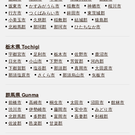
坂東市
かすみがうら市
稲敷市
神栖市
桜川市
行方市
つくばみらい市
鉾田市
東茨城郡
小美玉市
久慈郡
稲敷郡
結城郡
猿島郡
北相馬郡
那珂郡
那珂市
ひたちなか市
栃木県 Tochigi
宇都宮市
足利市
栃木市
佐野市
鹿沼市
日光市
小山市
下野市
芳賀郡
河内郡
下都賀郡
塩谷郡
那須郡
真岡市
大田原市
那須塩原市
さくら市
那須烏山市
矢板市
群馬県 Gunma
前橋市
高崎市
桐生市
太田市
沼田市
館林市
渋川市
伊勢崎市
藤岡市
安中市
みどり市
北群馬郡
多野郡
富岡市
吾妻郡
利根郡
佐波郡
邑楽郡
甘楽郡