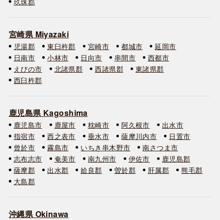
玖珠郡
宮崎県 Miyazaki
児湯郡
東臼杵郡
宮崎市
都城市
延岡市
日南市
小林市
日向市
串間市
西都市
えびの市
北諸県郡
西諸県郡
東諸県郡
西臼杵郡
鹿児島県 Kagoshima
鹿児島市
鹿屋市
枕崎市
阿久根市
出水市
指宿市
西之表市
垂水市
薩摩川内市
日置市
曾於市
霧島市
いちき串木野市
南さつま市
志布志市
奄美市
南九州市
伊佐市
鹿児島郡
薩摩郡
出水郡
姶良郡
曽於郡
肝属郡
熊毛郡
大島郡
沖縄県 Okinawa