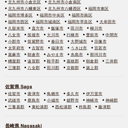
北九州市小倉北区
北九州市小倉南区
北九州市八幡東区
北九州市八幡西区
福岡市東区
福岡市博多区
福岡市中央区
福岡市南区
福岡市西区
福岡市城南区
福岡市早良区
大牟田市
久留米市
直方市
飯塚市
田川市
柳川市
八女市
筑後市
大川市
行橋市
豊前市
中間市
小郡市
筑紫野市
春日市
大野城市
宗像市
太宰府市
古賀市
福津市
うきは市
宮若市
嘉麻市
朝倉市
みやま市
糸島市
那珂川市
糟屋郡
遠賀郡
鞍手郡
嘉穂郡
朝倉郡
三井郡
三潴郡
八女郡
田川郡
京都郡
築上郡
佐賀県 Saga
佐賀市
唐津市
鳥栖市
多久市
伊万里市
武雄市
鹿島市
小城市
嬉野市
神崎市
神崎郡
三養基郡
東松浦郡
西松浦郡
杵島郡
藤津郡
長崎県 Nagasaki