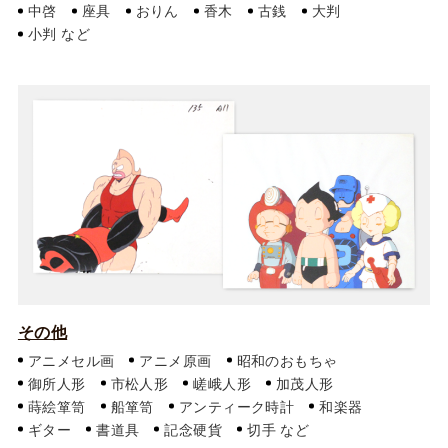
中啓
座具
おりん
香木
古銭
大判
小判
その他
アニメセル画
アニメ原画
昭和のおもちゃ
御所人形
市松人形
嵯峨人形
加茂人形
蒔絵箪笥
船箪笥
アンティーク時計
和楽器
ギター
書道具
記念硬貨
切手