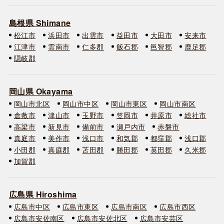
島根県 Shimane
松江市
浜田市
出雲市
益田市
大田市
安来市
江津市
雲南市
仁多郡
飯石郡
邑智郡
鹿足郡
隠岐郡
岡山県 Okayama
岡山市北区
岡山市中区
岡山市東区
岡山市南区
倉敷市
津山市
玉野市
笠岡市
井原市
総社市
高梁市
新見市
備前市
瀬戸内市
赤磐市
真庭市
美作市
浅口市
和気郡
都窪郡
浅口郡
小田郡
真庭郡
苫田郡
勝田郡
英田郡
久米郡
加賀郡
広島県 Hiroshima
広島市中区
広島市東区
広島市南区
広島市西区
広島市安佐南区
広島市安佐北区
広島市安芸区