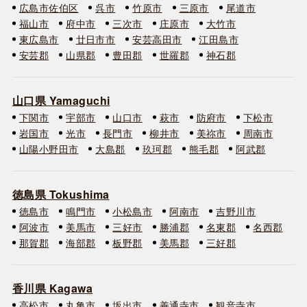
広島市佐伯区
呉市
竹原市
三原市
尾道市
福山市
府中市
三次市
庄原市
大竹市
東広島市
廿日市市
安芸高田市
江田島市
安芸郡
山県郡
豊田郡
世羅郡
神石郡
山口県 Yamaguchi
下関市
宇部市
山口市
萩市
防府市
下松市
岩国市
光市
長門市
柳井市
美祢市
周南市
山陽小野田市
大島郡
玖珂郡
熊毛郡
阿武郡
徳島県 Tokushima
徳島市
鳴門市
小松島市
阿南市
吉野川市
阿波市
美馬市
三好市
勝浦郡
名東郡
名西郡
那賀郡
海部郡
板野郡
美馬郡
三好郡
香川県 Kagawa
高松市
丸亀市
坂出市
善通寺市
観音寺市