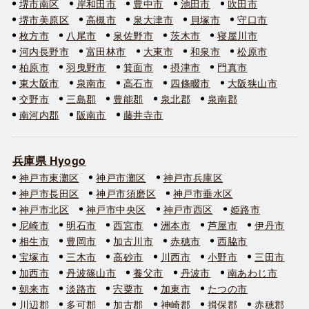
堺市南区
岸和田市
豊中市
池田市
吹田市
堺市美原区
高槻市
泉大津市
貝塚市
守口市
枚方市
八尾市
泉佐野市
茨木市
寝屋川市
河内長野市
富田林市
大東市
和泉市
松原市
柏原市
羽曳野市
箕面市
摂津市
門真市
東大阪市
泉南市
高石市
四條畷市
大阪狭山市
交野市
三島郡
豊能郡
泉北郡
泉南郡
南河内郡
阪南市
藤井寺市
兵庫県 Hyogo
神戸市東灘区
神戸市灘区
神戸市兵庫区
神戸市長田区
神戸市須磨区
神戸市垂水区
神戸市北区
神戸市中央区
神戸市西区
姫路市
尼崎市
明石市
西宮市
洲本市
芦屋市
伊丹市
相生市
豊岡市
加古川市
赤穂市
西脇市
宝塚市
三木市
高砂市
川西市
小野市
三田市
加西市
丹波篠山市
養父市
丹波市
南あわじ市
朝来市
淡路市
宍粟市
加東市
たつの市
川辺郡
多可郡
加古郡
神崎郡
揖保郡
赤穂郡