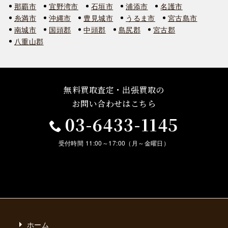
那覇市
宜野湾市
石垣市
浦添市
名護市
糸満市
沖縄市
豊見城市
うるま市
宮古島市
南城市
国頭郡
中頭郡
島尻郡
宮古郡
八重山郡
無料買取査定・出張買取の
お問い合わせはこちら
03-6433-1145
受付時間 11:00～17:00（月～金曜日）
ホーム