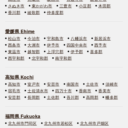
さぬき市
東かがわ市
三豊市
小豆郡
木田郡
香川郡
綾歌郡
仲多度郡
愛媛県 Ehime
松山市
今治市
宇和島市
八幡浜市
新居浜市
西条市
大洲市
伊予市
四国中央市
西予市
東温市
越智郡
上浮穴郡
伊予郡
喜多郡
西宇和郡
北宇和郡
南宇和郡
高知県 Kochi
高知市
室戸市
安芸市
南国市
土佐市
須崎市
宿毛市
土佐清水市
四万十市
香南市
香美市
安芸郡
長岡郡
土佐郡
吾川郡
高岡郡
幡多郡
福岡県 Fukuoka
北九州市門司区
北九州市若松区
北九州市戸畑区