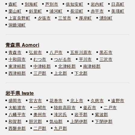
森町
別海町
芦別市
俱知安町
岩内町
日高町
栗山町
斜里町
浦河町
長沼町
赤平市
美瑛町
上富良野町
夕張市
三笠市
厚岸町
湧別町
洞爺湖町
青森県 Aomori
青森市
弘前市
八戸市
五所川原市
黒石市
十和田市
むつ市
つがる市
平川市
三沢市
東津軽郡
中津軽郡
北津軽郡
南津軽郡
西津軽郡
三戸郡
上北郡
下北郡
岩手県 Iwate
盛岡市
宮古市
花巻市
北上市
久慈市
遠野市
大船渡市
一関市
陸前高田市
釜石市
二戸市
八幡平市
奥州市
滝沢氏
岩手郡
紫波郡
和賀郡
胆沢郡
気仙郡
上閉伊郡
下閉伊郡
西磐井郡
二戸郡
九戸郡