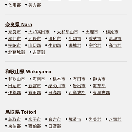
佐用郡
美方郡
奈良県 Nara
奈良市
大和高田市
大和郡山市
天理市
橿原市
桜井市
五條市
御所市
生駒市
香芝市
葛城市
宇陀市
山辺郡
生駒郡
磯城郡
宇陀郡
高市郡
北葛城郡
吉野郡
和歌山県 Wakayama
和歌山市
海南市
橋本市
有田市
御坊市
田辺市
新宮市
紀の川市
岩出市
海草郡
伊都郡
有田郡
日高郡
西牟婁郡
東牟婁郡
鳥取県 Tottori
鳥取市
米子市
倉吉市
境港市
岩美郡
八頭郡
東伯郡
西伯郡
日野郡