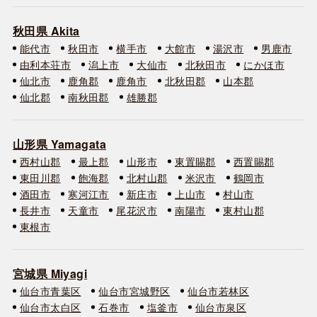
秋田県 Akita
能代市
秋田市
横手市
大館市
湯沢市
男鹿市
由利本荘市
潟上市
大仙市
北秋田市
にかほ市
仙北市
鹿角郡
鹿角市
北秋田郡
山本郡
仙北郡
南秋田郡
雄勝郡
山形県 Yamagata
西村山郡
最上郡
山形市
東置賜郡
西置賜郡
東田川郡
飽海郡
北村山郡
米沢市
鶴岡市
酒田市
寒河江市
新庄市
上山市
村山市
長井市
天童市
尾花沢市
南陽市
東村山郡
東根市
宮城県 Miyagi
仙台市青葉区
仙台市宮城野区
仙台市若林区
仙台市太白区
石巻市
塩釜市
仙台市泉区