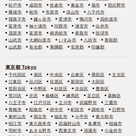
松戸市
成田市
佐倉市
東金市
旭市
習志野市
勝浦市
柏市
市原市
流山市
八千代市
我孫子市
鎌ヶ谷市
君津市
鴨川市
四街道市
富津市
袖ケ浦市
印西市
浦安市
白井市
茂原市
富里市
南房総市
香取市
匝瑳市
山武市
大網白里市
いすみ市
八街市
香取郡
山武郡
長生郡
夷隅郡
安房郡
印旛郡
東京都 Tokyo
千代田区
港区
中央区
台東区
墨田区
文京区
江東区
品川区
目黒区
新宿区
大田区
世田谷区
中野区
杉並区
渋谷区
豊島区
荒川区
北区
板橋区
練馬区
足立区
葛飾区
八王子市
江戸川区
立川市
武蔵野市
三鷹市
青梅市
昭島市
府中市
町田市
調布市
日野市
東村山市
国立市
福生市
小平市
東大和市
狛江市
東久留米市
武蔵村山市
多摩市
稲城市
羽村市
あきる野市
西東京市
清瀬市
小金井市