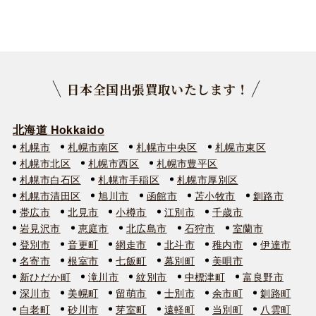
日本全国出張買取いたします！
北海道 Hokkaido
札幌市
札幌市南区
札幌市中央区
札幌市東区
札幌市北区
札幌市西区
札幌市豊平区
札幌市白石区
札幌市手稲区
札幌市厚別区
札幌市清田区
旭川市
函館市
苫小牧市
釧路市
帯広市
北見市
小樽市
江別市
千歳市
岩見沢市
恵庭市
北広島市
石狩市
室蘭市
登別市
音更町
網走市
北斗市
稚内市
伊達市
名寄市
根室市
七飯町
幕別町
美唄市
新ひだか町
滝川市
紋別市
中標津町
富良野市
深川市
美幌町
留萌市
士別市
余市町
釧路町
白老町
砂川市
芽室町
遠軽町
当別町
八雲町