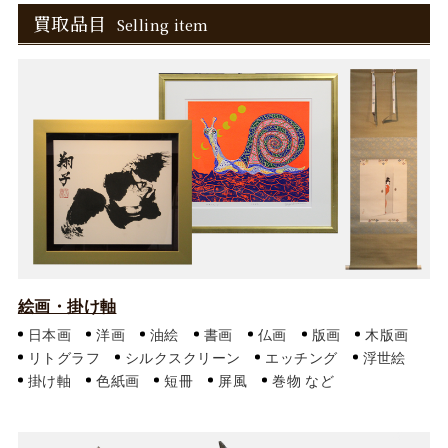
買取品目
Selling item
絵画・掛け軸
日本画
洋画
油絵
書画
仏画
版画
木版画
リトグラフ
シルクスクリーン
エッチング
浮世絵
掛け軸
色紙画
短冊
屏風
巻物