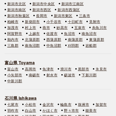
新潟市北区
新潟市中央区
新潟市江南区
新潟市南区
新潟市西区
新潟市西蒲区
新潟市秋葉区
長岡市
新潟市東区
三条市
柏崎市
新発田市
小千谷市
十日町市
見附市
加茂市
村上市
燕市
妙高市
五泉市
糸魚川市
阿賀野市
上越市
佐渡市
魚沼市
南魚沼市
胎内市
北蒲原郡
西蒲原郡
南蒲原郡
東蒲原郡
三島郡
南魚沼郡
中魚沼郡
刈羽郡
岩船郡
富山県 Toyama
富山市
高岡市
魚津市
滑川市
黒部市
氷見市
小矢部市
南砺市
射水市
砺波市
下新川郡
中新川郡
石川県 Ishikawa
七尾市
小松市
金沢市
輪島市
珠洲市
加賀市
羽咋市
白山市
かほく市
野々市市
能美市