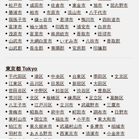
松戸市
成田市
佐倉市
東金市
旭市
習志野市
勝浦市
柏市
市原市
流山市
八千代市
我孫子市
鎌ヶ谷市
君津市
鴨川市
四街道市
富津市
袖ケ浦市
印西市
浦安市
白井市
茂原市
富里市
南房総市
香取市
匝瑳市
山武市
大網白里市
いすみ市
八街市
香取郡
山武郡
長生郡
夷隅郡
安房郡
印旛郡
東京都 Tokyo
千代田区
港区
中央区
台東区
墨田区
文京区
江東区
品川区
目黒区
新宿区
大田区
世田谷区
中野区
杉並区
渋谷区
豊島区
荒川区
北区
板橋区
練馬区
足立区
葛飾区
八王子市
江戸川区
立川市
武蔵野市
三鷹市
青梅市
昭島市
府中市
町田市
調布市
日野市
東村山市
国立市
福生市
小平市
東大和市
狛江市
東久留米市
武蔵村山市
多摩市
稲城市
羽村市
あきる野市
西東京市
清瀬市
小金井市