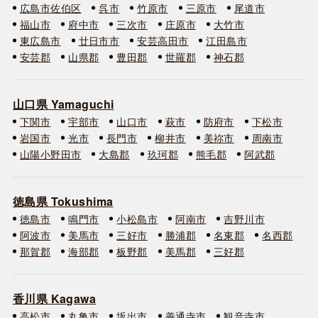
広島市佐伯区
呉市
竹原市
三原市
尾道市
福山市
府中市
三次市
庄原市
大竹市
東広島市
廿日市市
安芸高田市
江田島市
安芸郡
山県郡
豊田郡
世羅郡
神石郡
山口県 Yamaguchi
下関市
宇部市
山口市
萩市
防府市
下松市
岩国市
光市
長門市
柳井市
美祢市
周南市
山陽小野田市
大島郡
玖珂郡
熊毛郡
阿武郡
徳島県 Tokushima
徳島市
鳴門市
小松島市
阿南市
吉野川市
阿波市
美馬市
三好市
勝浦郡
名東郡
名西郡
那賀郡
海部郡
板野郡
美馬郡
三好郡
香川県 Kagawa
高松市
丸亀市
坂出市
善通寺市
観音寺市