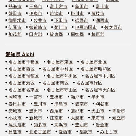
熱海市
三島市
富士宮市
島田市
富士市
磐田市
伊東市
焼津市
掛川市
藤枝市
御殿場市
袋井市
下田市
裾野市
湖西市
伊豆市
御前崎市
菊川市
伊豆の国市
牧之原市
加茂郡
田方郡
駿東郡
周智郡
榛原郡
愛知県 Aichi
名古屋市千種区
名古屋市東区
名古屋市北区
名古屋市西区
名古屋市中村区
名古屋市昭和区
名古屋市瑞穂区
名古屋市熱田区
名古屋市中川区
名古屋市港区
名古屋市南区
名古屋市緑区
名古屋市名東区
名古屋市守山区
名古屋市天白区
岡崎市
一宮市
豊橋市
瀬戸市
半田市
春日井市
豊川市
津島市
碧南市
刈谷市
安城市
豊田市
西尾市
蒲郡市
犬山市
常滑市
小牧市
新城市
江南市
大府市
東海市
知立市
尾張旭市
知多市
高浜市
豊明市
岩倉市
日進市
北名古屋市
愛西市
稲沢市
みよし市