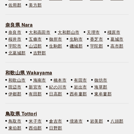
佐用郡
美方郡
奈良県 Nara
奈良市
大和高田市
大和郡山市
天理市
橿原市
桜井市
五條市
御所市
生駒市
香芝市
葛城市
宇陀市
山辺郡
生駒郡
磯城郡
宇陀郡
高市郡
北葛城郡
吉野郡
和歌山県 Wakayama
和歌山市
海南市
橋本市
有田市
御坊市
田辺市
新宮市
紀の川市
岩出市
海草郡
伊都郡
有田郡
日高郡
西牟婁郡
東牟婁郡
鳥取県 Tottori
鳥取市
米子市
倉吉市
境港市
岩美郡
八頭郡
東伯郡
西伯郡
日野郡