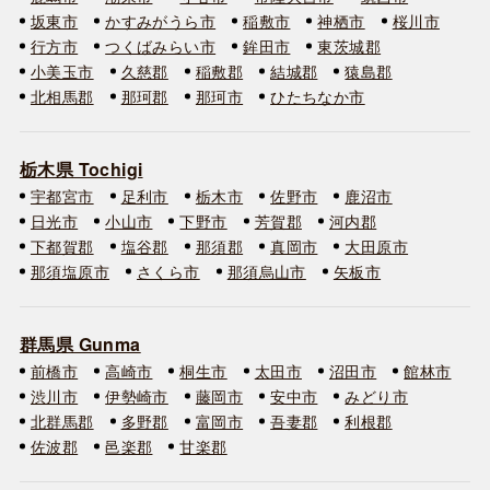
坂東市
かすみがうら市
稲敷市
神栖市
桜川市
行方市
つくばみらい市
鉾田市
東茨城郡
小美玉市
久慈郡
稲敷郡
結城郡
猿島郡
北相馬郡
那珂郡
那珂市
ひたちなか市
栃木県 Tochigi
宇都宮市
足利市
栃木市
佐野市
鹿沼市
日光市
小山市
下野市
芳賀郡
河内郡
下都賀郡
塩谷郡
那須郡
真岡市
大田原市
那須塩原市
さくら市
那須烏山市
矢板市
群馬県 Gunma
前橋市
高崎市
桐生市
太田市
沼田市
館林市
渋川市
伊勢崎市
藤岡市
安中市
みどり市
北群馬郡
多野郡
富岡市
吾妻郡
利根郡
佐波郡
邑楽郡
甘楽郡