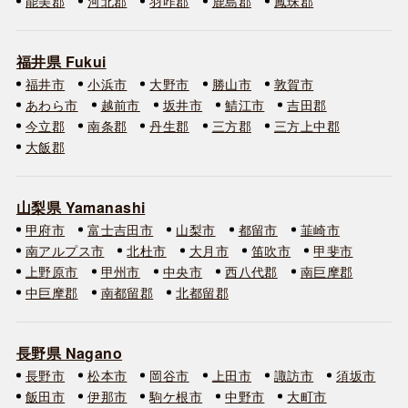
能美郡
河北郡
羽咋郡
鹿島郡
鳳珠郡
福井県 Fukui
福井市
小浜市
大野市
勝山市
敦賀市
あわら市
越前市
坂井市
鯖江市
吉田郡
今立郡
南条郡
丹生郡
三方郡
三方上中郡
大飯郡
山梨県 Yamanashi
甲府市
富士吉田市
山梨市
都留市
韮崎市
南アルプス市
北杜市
大月市
笛吹市
甲斐市
上野原市
甲州市
中央市
西八代郡
南巨摩郡
中巨摩郡
南都留郡
北都留郡
長野県 Nagano
長野市
松本市
岡谷市
上田市
諏訪市
須坂市
飯田市
伊那市
駒ケ根市
中野市
大町市