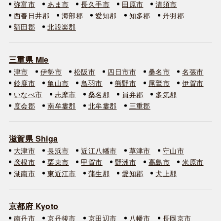
弥富市
あま市
長久手市
田原市
清須市
西春日井郡
海部郡
愛知郡
知多郡
丹羽郡
額田郡
北設楽郡
三重県 Mie
津市
伊勢市
松阪市
四日市市
桑名市
名張市
鈴鹿市
亀山市
鳥羽市
熊野市
尾鷲市
伊賀市
いなべ市
志摩市
桑名郡
員弁郡
多気郡
度会郡
南牟婁郡
北牟婁郡
三重郡
滋賀県 Shiga
大津市
長浜市
近江八幡市
草津市
守山市
彦根市
栗東市
甲賀市
野洲市
高島市
米原市
湖南市
東近江市
蒲生郡
愛知郡
犬上郡
京都府 Kyoto
南丹市
京丹後市
京田辺市
八幡市
長岡京市