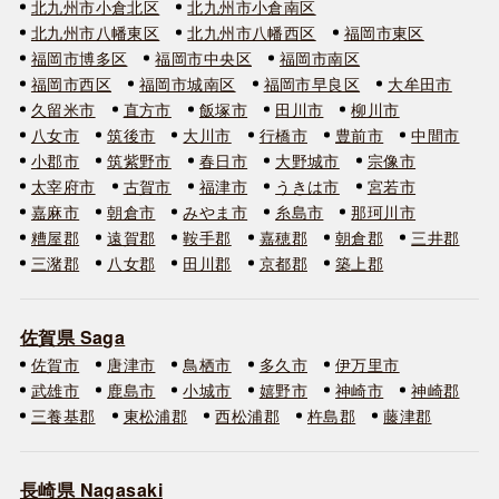
北九州市小倉北区
北九州市小倉南区
北九州市八幡東区
北九州市八幡西区
福岡市東区
福岡市博多区
福岡市中央区
福岡市南区
福岡市西区
福岡市城南区
福岡市早良区
大牟田市
久留米市
直方市
飯塚市
田川市
柳川市
八女市
筑後市
大川市
行橋市
豊前市
中間市
小郡市
筑紫野市
春日市
大野城市
宗像市
太宰府市
古賀市
福津市
うきは市
宮若市
嘉麻市
朝倉市
みやま市
糸島市
那珂川市
糟屋郡
遠賀郡
鞍手郡
嘉穂郡
朝倉郡
三井郡
三潴郡
八女郡
田川郡
京都郡
築上郡
佐賀県 Saga
佐賀市
唐津市
鳥栖市
多久市
伊万里市
武雄市
鹿島市
小城市
嬉野市
神崎市
神崎郡
三養基郡
東松浦郡
西松浦郡
杵島郡
藤津郡
長崎県 Nagasaki