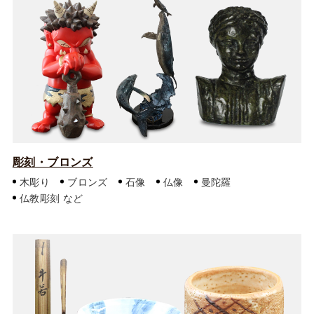
彫刻・ブロンズ
木彫り
ブロンズ
石像
仏像
曼陀羅
仏教彫刻