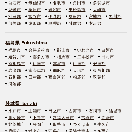
白石市
気仙沼市
名取市
角田市
多賀城市
登米市
栗原市
岩沼市
東松島市
大崎市
刈田郡
富谷市
伊具郡
柴田郡
宮城郡
黒川郡
加美郡
遠田郡
亘理郡
牡鹿郡
本吉郡
福島県 Fukushima
福島市
会津若松市
郡山市
いわき市
白河市
須賀川市
喜多方市
相馬市
二本松市
田村市
南相馬市
伊達市
本宮市
伊達郡
安達郡
岩瀬郡
南会津郡
耶麻郡
大沼郡
東白川郡
石川郡
田村郡
西白河郡
相馬郡
双葉郡
河沼郡
茨城県 Ibaraki
水戸市
土浦市
日立市
古河市
石岡市
結城市
龍ケ崎市
下妻市
常陸太田市
常総市
高萩市
北茨城市
笠間市
取手市
つくば市
牛久市
鹿嶋市
潮来市
守谷市
常陸大宮市
筑西市