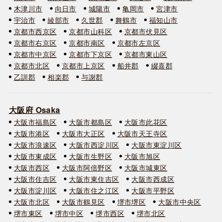
木津川市
向日市
城陽市
亀岡市
宮津市
宇治市
綾部市
久世郡
舞鶴市
福知山市
京都市西京区
京都市山科区
京都市伏見区
京都市右京区
京都市南区
京都市左京区
京都市中京区
京都市下京区
京都市東山区
京都市北区
京都市上京区
船井郡
綴喜郡
乙訓郡
相楽郡
与謝郡
大阪府 Osaka
大阪市福島区
大阪市都島区
大阪市此花区
大阪市港区
大阪市大正区
大阪市天王寺区
大阪市浪速区
大阪市西淀川区
大阪市東淀川区
大阪市東成区
大阪市生野区
大阪市旭区
大阪市西区
大阪市阿倍野区
大阪市城東区
大阪市住吉区
大阪市東住吉区
大阪市西成区
大阪市淀川区
大阪市住之江区
大阪市平野区
大阪市北区
大阪市鶴見区
堺市堺区
大阪市中央区
堺市東区
堺市中区
堺市西区
堺市北区