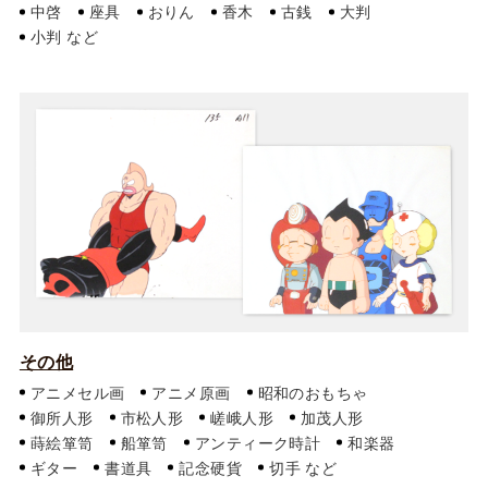
中啓
座具
おりん
香木
古銭
大判
小判
その他
アニメセル画
アニメ原画
昭和のおもちゃ
御所人形
市松人形
嵯峨人形
加茂人形
蒔絵箪笥
船箪笥
アンティーク時計
和楽器
ギター
書道具
記念硬貨
切手