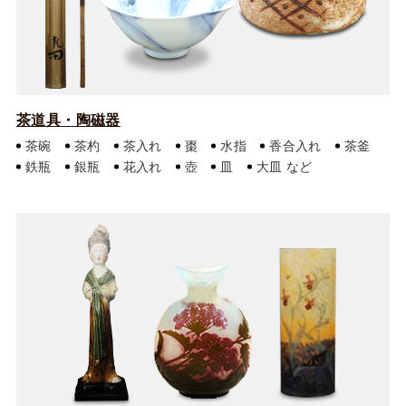
茶道具・陶磁器
茶碗
茶杓
茶入れ
棗
水指
香合入れ
茶釜
鉄瓶
銀瓶
花入れ
壺
皿
大皿