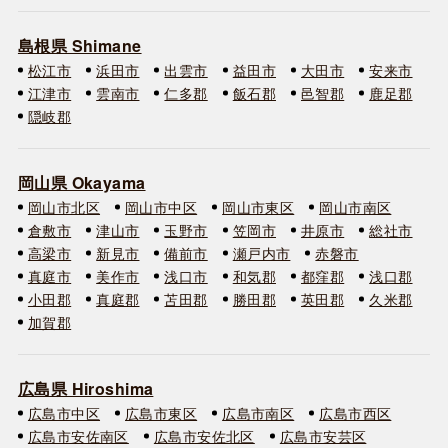
島根県 Shimane
松江市
浜田市
出雲市
益田市
大田市
安来市
江津市
雲南市
仁多郡
飯石郡
邑智郡
鹿足郡
隠岐郡
岡山県 Okayama
岡山市北区
岡山市中区
岡山市東区
岡山市南区
倉敷市
津山市
玉野市
笠岡市
井原市
総社市
高梁市
新見市
備前市
瀬戸内市
赤磐市
真庭市
美作市
浅口市
和気郡
都窪郡
浅口郡
小田郡
真庭郡
苫田郡
勝田郡
英田郡
久米郡
加賀郡
広島県 Hiroshima
広島市中区
広島市東区
広島市南区
広島市西区
広島市安佐南区
広島市安佐北区
広島市安芸区