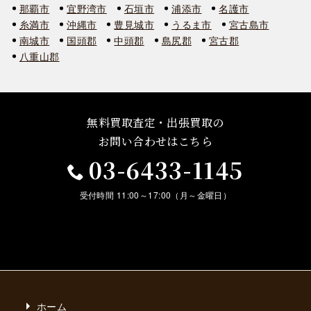
那覇市
宜野湾市
石垣市
浦添市
名護市
糸満市
沖縄市
豊見城市
うるま市
宮古島市
南城市
国頭郡
中頭郡
島尻郡
宮古郡
八重山郡
無料買取査定・出張買取の
お問い合わせはこちら
03-6433-1145
受付時間 11:00～17:00（月～金曜日）
ホーム