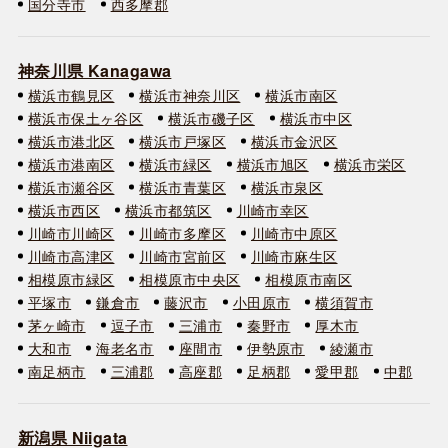
国分寺市
西多摩郡
神奈川県 Kanagawa
横浜市鶴見区
横浜市神奈川区
横浜市南区
横浜市保土ヶ谷区
横浜市磯子区
横浜市中区
横浜市港北区
横浜市戸塚区
横浜市金沢区
横浜市港南区
横浜市緑区
横浜市旭区
横浜市栄区
横浜市瀬谷区
横浜市青葉区
横浜市泉区
横浜市西区
横浜市都筑区
川崎市幸区
川崎市川崎区
川崎市多摩区
川崎市中原区
川崎市高津区
川崎市宮前区
川崎市麻生区
相模原市緑区
相模原市中央区
相模原市南区
平塚市
鎌倉市
藤沢市
小田原市
横須賀市
茅ヶ崎市
逗子市
三浦市
秦野市
厚木市
大和市
海老名市
座間市
伊勢原市
綾瀬市
南足柄市
三浦郡
高座郡
足柄郡
愛甲郡
中郡
新潟県 Niigata