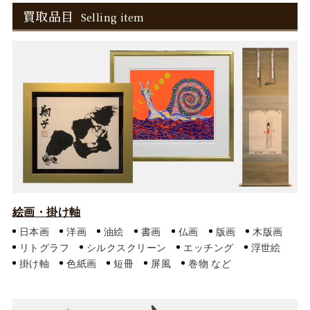
買取品目
Selling item
絵画・掛け軸
日本画
洋画
油絵
書画
仏画
版画
木版画
リトグラフ
シルクスクリーン
エッチング
浮世絵
掛け軸
色紙画
短冊
屏風
巻物