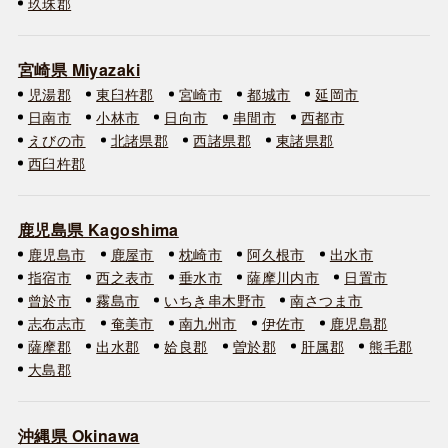
玖珠郡
宮崎県 Miyazaki
児湯郡
東臼杵郡
宮崎市
都城市
延岡市
日南市
小林市
日向市
串間市
西都市
えびの市
北諸県郡
西諸県郡
東諸県郡
西臼杵郡
鹿児島県 Kagoshima
鹿児島市
鹿屋市
枕崎市
阿久根市
出水市
指宿市
西之表市
垂水市
薩摩川内市
日置市
曾於市
霧島市
いちき串木野市
南さつま市
志布志市
奄美市
南九州市
伊佐市
鹿児島郡
薩摩郡
出水郡
姶良郡
曽於郡
肝属郡
熊毛郡
大島郡
沖縄県 Okinawa