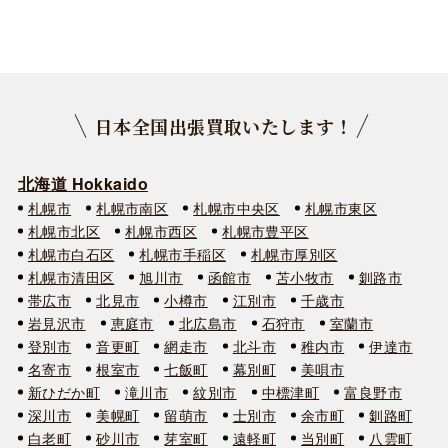
日本全国出張買取いたします！
北海道 Hokkaido
札幌市
札幌市南区
札幌市中央区
札幌市東区
札幌市北区
札幌市西区
札幌市豊平区
札幌市白石区
札幌市手稲区
札幌市厚別区
札幌市清田区
旭川市
函館市
苫小牧市
釧路市
帯広市
北見市
小樽市
江別市
千歳市
岩見沢市
恵庭市
北広島市
石狩市
室蘭市
登別市
音更町
網走市
北斗市
稚内市
伊達市
名寄市
根室市
七飯町
幕別町
美唄市
新ひだか町
滝川市
紋別市
中標津町
富良野市
深川市
美幌町
留萌市
士別市
余市町
釧路町
白老町
砂川市
芽室町
遠軽町
当別町
八雲町