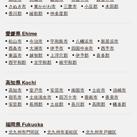
さぬき市
東かがわ市
三豊市
小豆郡
木田郡
香川郡
綾歌郡
仲多度郡
愛媛県 Ehime
松山市
今治市
宇和島市
八幡浜市
新居浜市
西条市
大洲市
伊予市
四国中央市
西予市
東温市
越智郡
上浮穴郡
伊予郡
喜多郡
西宇和郡
北宇和郡
南宇和郡
高知県 Kochi
高知市
室戸市
安芸市
南国市
土佐市
須崎市
宿毛市
土佐清水市
四万十市
香南市
香美市
安芸郡
長岡郡
土佐郡
吾川郡
高岡郡
幡多郡
福岡県 Fukuoka
北九州市門司区
北九州市若松区
北九州市戸畑区