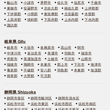
飯山市
小諸市
茅野市
佐久市
塩尻市
千曲市
東御市
安曇野市
北佐久郡
南佐久郡
上伊那郡
下伊那郡
小県郡
東筑摩郡
北安曇郡
木曽郡
上高井郡
埴科郡
下高井郡
上水内郡
下水内郡
諏訪郡
岐阜県 Gifu
岐阜市
大垣市
各務原市
高山市
関市
中津川市
多治見市
美濃市
羽島市
瑞浪市
恵那市
美濃加茂市
土岐市
可児市
山県市
瑞穂市
飛騨市
本巣市
郡上市
下呂市
海津市
養老郡
不破郡
安八郡
羽島郡
本巣郡
加茂郡
揖斐郡
大野郡
可児郡
静岡県 Shizuoka
静岡市葵区
静岡市駿河区
静岡市清水区
浜松市中区
浜松市東区
浜松市西区
浜松市南区
浜松市浜北区
浜松市北区
浜松市天竜区
沼津市