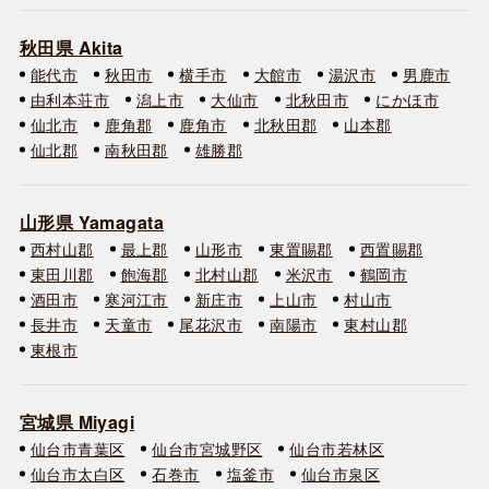
秋田県 Akita
能代市
秋田市
横手市
大館市
湯沢市
男鹿市
由利本荘市
潟上市
大仙市
北秋田市
にかほ市
仙北市
鹿角郡
鹿角市
北秋田郡
山本郡
仙北郡
南秋田郡
雄勝郡
山形県 Yamagata
西村山郡
最上郡
山形市
東置賜郡
西置賜郡
東田川郡
飽海郡
北村山郡
米沢市
鶴岡市
酒田市
寒河江市
新庄市
上山市
村山市
長井市
天童市
尾花沢市
南陽市
東村山郡
東根市
宮城県 Miyagi
仙台市青葉区
仙台市宮城野区
仙台市若林区
仙台市太白区
石巻市
塩釜市
仙台市泉区