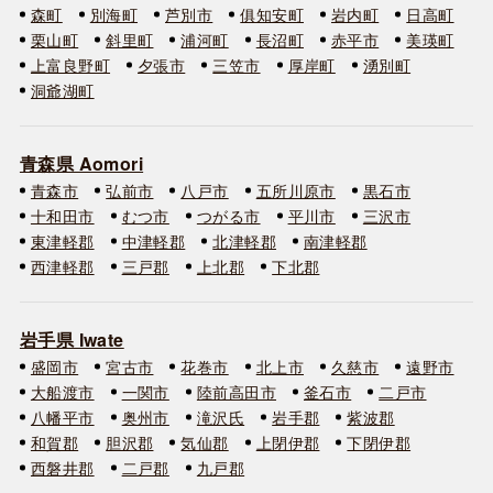
森町
別海町
芦別市
俱知安町
岩内町
日高町
栗山町
斜里町
浦河町
長沼町
赤平市
美瑛町
上富良野町
夕張市
三笠市
厚岸町
湧別町
洞爺湖町
青森県 Aomori
青森市
弘前市
八戸市
五所川原市
黒石市
十和田市
むつ市
つがる市
平川市
三沢市
東津軽郡
中津軽郡
北津軽郡
南津軽郡
西津軽郡
三戸郡
上北郡
下北郡
岩手県 Iwate
盛岡市
宮古市
花巻市
北上市
久慈市
遠野市
大船渡市
一関市
陸前高田市
釜石市
二戸市
八幡平市
奥州市
滝沢氏
岩手郡
紫波郡
和賀郡
胆沢郡
気仙郡
上閉伊郡
下閉伊郡
西磐井郡
二戸郡
九戸郡