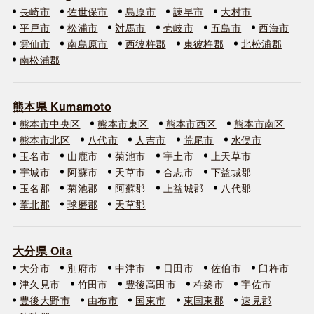
長崎市
佐世保市
島原市
諫早市
大村市
平戸市
松浦市
対馬市
壱岐市
五島市
西海市
雲仙市
南島原市
西彼杵郡
東彼杵郡
北松浦郡
南松浦郡
熊本県 Kumamoto
熊本市中央区
熊本市東区
熊本市西区
熊本市南区
熊本市北区
八代市
人吉市
荒尾市
水俣市
玉名市
山鹿市
菊池市
宇土市
上天草市
宇城市
阿蘇市
天草市
合志市
下益城郡
玉名郡
菊池郡
阿蘇郡
上益城郡
八代郡
葦北郡
球磨郡
天草郡
大分県 Oita
大分市
別府市
中津市
日田市
佐伯市
臼杵市
津久見市
竹田市
豊後高田市
杵築市
宇佐市
豊後大野市
由布市
国東市
東国東郡
速見郡