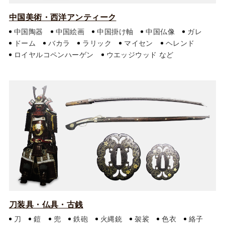
中国美術・西洋アンティーク
中国陶器
中国絵画
中国掛け軸
中国仏像
ガレ
ドーム
バカラ
ラリック
マイセン
ヘレンド
ロイヤルコペンハーゲン
ウエッジウッド
刀装具・仏具・古銭
刀
鎧
兜
鉄砲
火縄銃
袈裟
色衣
絡子