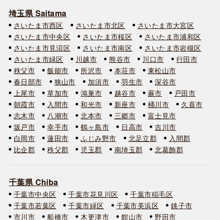
埼玉県 Saitama
さいたま市西区
さいたま市北区
さいたま市大宮区
さいたま市中央区
さいたま市桜区
さいたま市浦和区
さいたま市見沼区
さいたま市南区
さいたま市岩槻区
さいたま市緑区
川越市
熊谷市
川口市
行田市
秩父市
飯能市
所沢市
本荘市
東松山市
春日部市
狭山市
加須市
羽生市
深谷市
上尾市
草加市
鴻巣市
越谷市
蕨市
戸田市
朝霞市
入間市
和光市
新座市
桶川市
久喜市
志木市
八潮市
北本市
三郷市
富士見市
坂戸市
幸手市
鶴ヶ島市
日高市
吉川市
白岡市
蓮田市
ふじみ野市
北足立郡
入間郡
比企郡
秩父郡
児玉郡
南埼玉郡
北葛飾郡
千葉県 Chiba
千葉市中央区
千葉市花見川区
千葉市稲毛区
千葉市若葉区
千葉市緑区
千葉市美浜区
銚子市
市川市
船橋市
木更津市
館山市
野田市