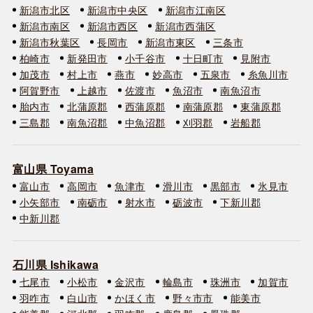
新潟市北区
新潟市中央区
新潟市江南区
新潟市南区
新潟市西区
新潟市西蒲区
新潟市秋葉区
長岡市
新潟市東区
三条市
柏崎市
新発田市
小千谷市
十日町市
見附市
加茂市
村上市
燕市
妙高市
五泉市
糸魚川市
阿賀野市
上越市
佐渡市
魚沼市
南魚沼市
胎内市
北蒲原郡
西蒲原郡
南蒲原郡
東蒲原郡
三島郡
南魚沼郡
中魚沼郡
刈羽郡
岩船郡
富山県 Toyama
富山市
高岡市
魚津市
滑川市
黒部市
氷見市
小矢部市
南砺市
射水市
砺波市
下新川郡
中新川郡
石川県 Ishikawa
七尾市
小松市
金沢市
輪島市
珠洲市
加賀市
羽咋市
白山市
かほく市
野々市市
能美市