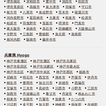
堺市南区
岸和田市
豊中市
池田市
吹田市
堺市美原区
高槻市
泉大津市
貝塚市
守口市
枚方市
八尾市
泉佐野市
茨木市
寝屋川市
河内長野市
富田林市
大東市
和泉市
松原市
柏原市
羽曳野市
箕面市
摂津市
門真市
東大阪市
泉南市
高石市
四條畷市
大阪狭山市
交野市
三島郡
豊能郡
泉北郡
泉南郡
南河内郡
阪南市
藤井寺市
兵庫県 Hyogo
神戸市東灘区
神戸市灘区
神戸市兵庫区
神戸市長田区
神戸市須磨区
神戸市垂水区
神戸市北区
神戸市中央区
神戸市西区
姫路市
尼崎市
明石市
西宮市
洲本市
芦屋市
伊丹市
相生市
豊岡市
加古川市
赤穂市
西脇市
宝塚市
三木市
高砂市
川西市
小野市
三田市
加西市
丹波篠山市
養父市
丹波市
南あわじ市
朝来市
淡路市
宍粟市
加東市
たつの市
川辺郡
多可郡
加古郡
神崎郡
揖保郡
赤穂郡