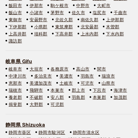
飯田市
伊那市
駒ケ根市
中野市
大町市
飯山市
小諸市
茅野市
佐久市
塩尻市
千曲市
東御市
安曇野市
北佐久郡
南佐久郡
上伊那郡
下伊那郡
小県郡
東筑摩郡
北安曇郡
木曽郡
上高井郡
埴科郡
下高井郡
上水内郡
下水内郡
諏訪郡
岐阜県 Gifu
岐阜市
大垣市
各務原市
高山市
関市
中津川市
多治見市
美濃市
羽島市
瑞浪市
恵那市
美濃加茂市
土岐市
可児市
山県市
瑞穂市
飛騨市
本巣市
郡上市
下呂市
海津市
養老郡
不破郡
安八郡
羽島郡
本巣郡
加茂郡
揖斐郡
大野郡
可児郡
静岡県 Shizuoka
静岡市葵区
静岡市駿河区
静岡市清水区