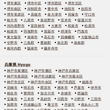
堺市東区
堺市中区
堺市西区
堺市北区
堺市南区
岸和田市
豊中市
池田市
吹田市
堺市美原区
高槻市
泉大津市
貝塚市
守口市
枚方市
八尾市
泉佐野市
茨木市
寝屋川市
河内長野市
富田林市
大東市
和泉市
松原市
柏原市
羽曳野市
箕面市
摂津市
門真市
東大阪市
泉南市
高石市
四條畷市
大阪狭山市
交野市
三島郡
豊能郡
泉北郡
泉南郡
南河内郡
阪南市
藤井寺市
兵庫県 Hyogo
神戸市東灘区
神戸市灘区
神戸市兵庫区
神戸市長田区
神戸市須磨区
神戸市垂水区
神戸市北区
神戸市中央区
神戸市西区
姫路市
尼崎市
明石市
西宮市
洲本市
芦屋市
伊丹市
相生市
豊岡市
加古川市
赤穂市
西脇市
宝塚市
三木市
高砂市
川西市
小野市
三田市
加西市
丹波篠山市
養父市
丹波市
南あわじ市
朝来市
淡路市
宍粟市
加東市
たつの市