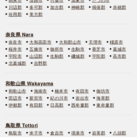
川辺郡
多可郡
加古郡
神崎郡
揖保郡
赤穂郡
佐用郡
美方郡
奈良県 Nara
奈良市
大和高田市
大和郡山市
天理市
橿原市
桜井市
五條市
御所市
生駒市
香芝市
葛城市
宇陀市
山辺郡
生駒郡
磯城郡
宇陀郡
高市郡
北葛城郡
吉野郡
和歌山県 Wakayama
和歌山市
海南市
橋本市
有田市
御坊市
田辺市
新宮市
紀の川市
岩出市
海草郡
伊都郡
有田郡
日高郡
西牟婁郡
東牟婁郡
鳥取県 Tottori
鳥取市
米子市
倉吉市
境港市
岩美郡
八頭郡