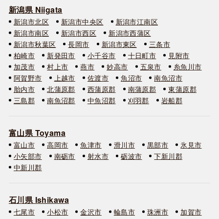
新潟県 Niigata
新潟市北区
新潟市中央区
新潟市江南区
新潟市南区
新潟市西区
新潟市西蒲区
新潟市秋葉区
長岡市
新潟市東区
三条市
柏崎市
新発田市
小千谷市
十日町市
見附市
加茂市
村上市
燕市
妙高市
五泉市
糸魚川市
阿賀野市
上越市
佐渡市
魚沼市
南魚沼市
胎内市
北蒲原郡
西蒲原郡
南蒲原郡
東蒲原郡
三島郡
南魚沼郡
中魚沼郡
刈羽郡
岩船郡
富山県 Toyama
富山市
高岡市
魚津市
滑川市
黒部市
氷見市
小矢部市
南砺市
射水市
砺波市
下新川郡
中新川郡
石川県 Ishikawa
七尾市
小松市
金沢市
輪島市
珠洲市
加賀市