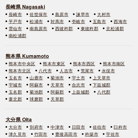
長崎県 Nagasaki
長崎市
佐世保市
島原市
諫早市
大村市
平戸市
松浦市
対馬市
壱岐市
五島市
西海市
雲仙市
南島原市
西彼杵郡
東彼杵郡
北松浦郡
南松浦郡
熊本県 Kumamoto
熊本市中央区
熊本市東区
熊本市西区
熊本市南区
熊本市北区
八代市
人吉市
荒尾市
水俣市
玉名市
山鹿市
菊池市
宇土市
上天草市
宇城市
阿蘇市
天草市
合志市
下益城郡
玉名郡
菊池郡
阿蘇郡
上益城郡
八代郡
葦北郡
球磨郡
天草郡
大分県 Oita
大分市
別府市
中津市
日田市
佐伯市
臼杵市
津久見市
竹田市
豊後高田市
杵築市
宇佐市