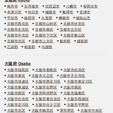
南丹市
京丹後市
京田辺市
八幡市
長岡京市
木津川市
向日市
城陽市
亀岡市
宮津市
宇治市
綾部市
久世郡
舞鶴市
福知山市
京都市西京区
京都市山科区
京都市伏見区
京都市右京区
京都市南区
京都市左京区
京都市中京区
京都市下京区
京都市東山区
京都市北区
京都市上京区
船井郡
綴喜郡
乙訓郡
相楽郡
与謝郡
大阪府 Osaka
大阪市福島区
大阪市都島区
大阪市此花区
大阪市港区
大阪市大正区
大阪市天王寺区
大阪市浪速区
大阪市西淀川区
大阪市東淀川区
大阪市東成区
大阪市生野区
大阪市旭区
大阪市西区
大阪市阿倍野区
大阪市城東区
大阪市住吉区
大阪市東住吉区
大阪市西成区
大阪市淀川区
大阪市住之江区
大阪市平野区
大阪市北区
大阪市鶴見区
堺市堺区
大阪市中央区