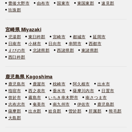
豊後大野市
由布市
国東市
東国東郡
速見郡
玖珠郡
宮崎県 Miyazaki
児湯郡
東臼杵郡
宮崎市
都城市
延岡市
日南市
小林市
日向市
串間市
西都市
えびの市
北諸県郡
西諸県郡
東諸県郡
西臼杵郡
鹿児島県 Kagoshima
鹿児島市
鹿屋市
枕崎市
阿久根市
出水市
指宿市
西之表市
垂水市
薩摩川内市
日置市
曾於市
霧島市
いちき串木野市
南さつま市
志布志市
奄美市
南九州市
伊佐市
鹿児島郡
薩摩郡
出水郡
姶良郡
曽於郡
肝属郡
熊毛郡
大島郡