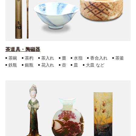
茶道具・陶磁器
茶碗
茶杓
茶入れ
棗
水指
香合入れ
茶釜
鉄瓶
銀瓶
花入れ
壺
皿
大皿