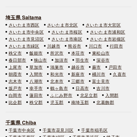
埼玉県 Saitama
さいたま市西区
さいたま市北区
さいたま市大宮区
さいたま市中央区
さいたま市桜区
さいたま市浦和区
さいたま市見沼区
さいたま市南区
さいたま市岩槻区
さいたま市緑区
川越市
熊谷市
川口市
行田市
秩父市
飯能市
所沢市
本荘市
東松山市
春日部市
狭山市
加須市
羽生市
深谷市
上尾市
草加市
鴻巣市
越谷市
蕨市
戸田市
朝霞市
入間市
和光市
新座市
桶川市
久喜市
志木市
八潮市
北本市
三郷市
富士見市
坂戸市
幸手市
鶴ヶ島市
日高市
吉川市
白岡市
蓮田市
ふじみ野市
北足立郡
入間郡
比企郡
秩父郡
児玉郡
南埼玉郡
北葛飾郡
千葉県 Chiba
千葉市中央区
千葉市花見川区
千葉市稲毛区
千葉市若葉区
千葉市緑区
千葉市美浜区
銚子市