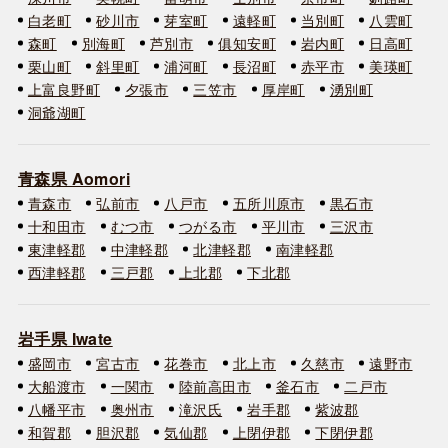
白老町
砂川市
芽室町
遠軽町
当別町
八雲町
森町
別海町
芦別市
俱知安町
岩内町
日高町
栗山町
斜里町
浦河町
長沼町
赤平市
美瑛町
上富良野町
夕張市
三笠市
厚岸町
湧別町
洞爺湖町
青森県 Aomori
青森市
弘前市
八戸市
五所川原市
黒石市
十和田市
むつ市
つがる市
平川市
三沢市
東津軽郡
中津軽郡
北津軽郡
南津軽郡
西津軽郡
三戸郡
上北郡
下北郡
岩手県 Iwate
盛岡市
宮古市
花巻市
北上市
久慈市
遠野市
大船渡市
一関市
陸前高田市
釜石市
二戸市
八幡平市
奥州市
滝沢氏
岩手郡
紫波郡
和賀郡
胆沢郡
気仙郡
上閉伊郡
下閉伊郡