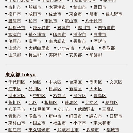
市川市
船橋市
木更津市
館山市
野田市
松戸市
成田市
佐倉市
東金市
旭市
習志野市
勝浦市
柏市
市原市
流山市
八千代市
我孫子市
鎌ヶ谷市
君津市
鴨川市
四街道市
富津市
袖ケ浦市
印西市
浦安市
白井市
茂原市
富里市
南房総市
香取市
匝瑳市
山武市
大網白里市
いすみ市
八街市
香取郡
山武郡
長生郡
夷隅郡
安房郡
印旛郡
東京都 Tokyo
千代田区
港区
中央区
台東区
墨田区
文京区
江東区
品川区
目黒区
新宿区
大田区
世田谷区
中野区
杉並区
渋谷区
豊島区
荒川区
北区
板橋区
練馬区
足立区
葛飾区
八王子市
江戸川区
立川市
武蔵野市
三鷹市
青梅市
昭島市
府中市
町田市
調布市
日野市
東村山市
国立市
福生市
小平市
東大和市
狛江市
東久留米市
武蔵村山市
多摩市
稲城市