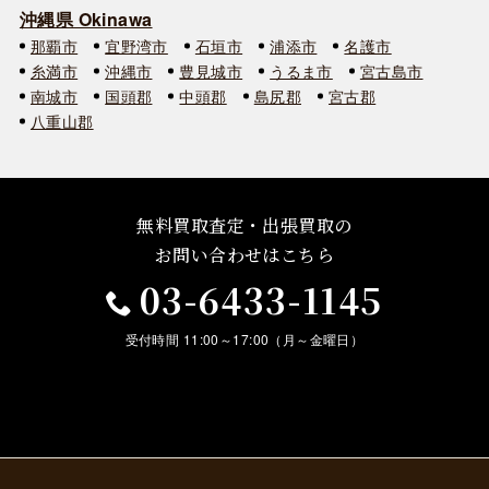
沖縄県 Okinawa
那覇市
宜野湾市
石垣市
浦添市
名護市
糸満市
沖縄市
豊見城市
うるま市
宮古島市
南城市
国頭郡
中頭郡
島尻郡
宮古郡
八重山郡
無料買取査定・出張買取の
お問い合わせはこちら
03-6433-1145
受付時間 11:00～17:00（月～金曜日）