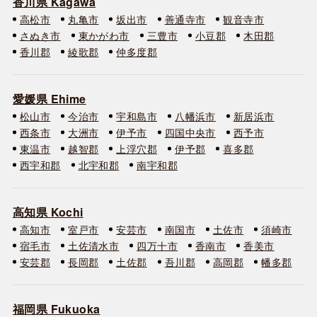
香川県 Kagawa
高松市
丸亀市
坂出市
善通寺市
観音寺市
さぬき市
東かがわ市
三豊市
小豆郡
木田郡
香川郡
綾歌郡
仲多度郡
愛媛県 Ehime
松山市
今治市
宇和島市
八幡浜市
新居浜市
西条市
大洲市
伊予市
四国中央市
西予市
東温市
越智郡
上浮穴郡
伊予郡
喜多郡
西宇和郡
北宇和郡
南宇和郡
高知県 Kochi
高知市
室戸市
安芸市
南国市
土佐市
須崎市
宿毛市
土佐清水市
四万十市
香南市
香美市
安芸郡
長岡郡
土佐郡
吾川郡
高岡郡
幡多郡
福岡県 Fukuoka