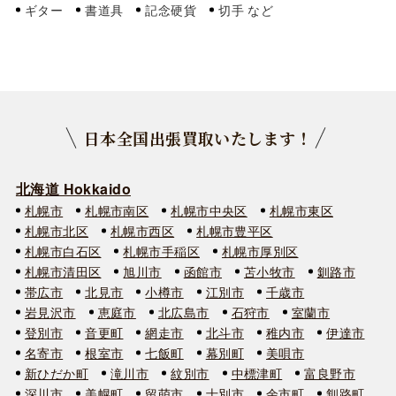
ギター
書道具
記念硬貨
切手
日本全国出張買取いたします！
北海道 Hokkaido
札幌市
札幌市南区
札幌市中央区
札幌市東区
札幌市北区
札幌市西区
札幌市豊平区
札幌市白石区
札幌市手稲区
札幌市厚別区
札幌市清田区
旭川市
函館市
苫小牧市
釧路市
帯広市
北見市
小樽市
江別市
千歳市
岩見沢市
恵庭市
北広島市
石狩市
室蘭市
登別市
音更町
網走市
北斗市
稚内市
伊達市
名寄市
根室市
七飯町
幕別町
美唄市
新ひだか町
滝川市
紋別市
中標津町
富良野市
深川市
美幌町
留萌市
士別市
余市町
釧路町