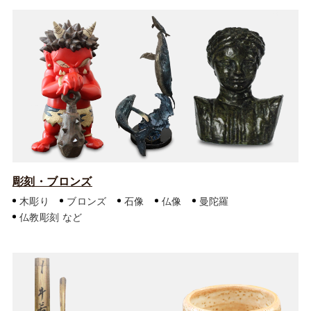
彫刻・ブロンズ
木彫り
ブロンズ
石像
仏像
曼陀羅
仏教彫刻