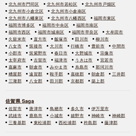
北九州市門司区
北九州市若松区
北九州市戸畑区
北九州市小倉北区
北九州市小倉南区
北九州市八幡東区
北九州市八幡西区
福岡市東区
福岡市博多区
福岡市中央区
福岡市南区
福岡市西区
福岡市城南区
福岡市早良区
大牟田市
久留米市
直方市
飯塚市
田川市
柳川市
八女市
筑後市
大川市
行橋市
豊前市
中間市
小郡市
筑紫野市
春日市
大野城市
宗像市
太宰府市
古賀市
福津市
うきは市
宮若市
嘉麻市
朝倉市
みやま市
糸島市
那珂川市
糟屋郡
遠賀郡
鞍手郡
嘉穂郡
朝倉郡
三井郡
三潴郡
八女郡
田川郡
京都郡
築上郡
佐賀県 Saga
佐賀市
唐津市
鳥栖市
多久市
伊万里市
武雄市
鹿島市
小城市
嬉野市
神崎市
神崎郡
三養基郡
東松浦郡
西松浦郡
杵島郡
藤津郡