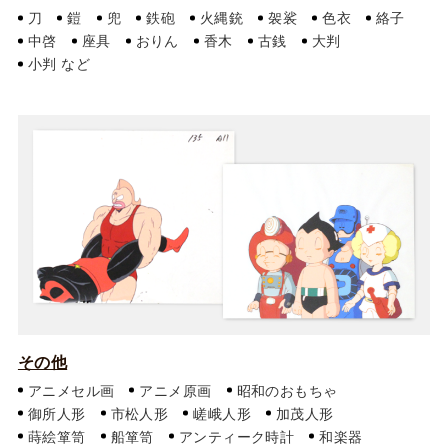
刀
鎧
兜
鉄砲
火縄銃
袈裟
色衣
絡子
中啓
座具
おりん
香木
古銭
大判
小判
その他
アニメセル画
アニメ原画
昭和のおもちゃ
御所人形
市松人形
嵯峨人形
加茂人形
蒔絵箪笥
船箪笥
アンティーク時計
和楽器