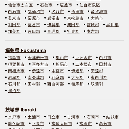
仙台市太白区
石巻市
塩釜市
仙台市泉区
白石市
気仙沼市
名取市
角田市
多賀城市
登米市
栗原市
岩沼市
東松島市
大崎市
刈田郡
富谷市
伊具郡
柴田郡
宮城郡
黒川郡
加美郡
遠田郡
亘理郡
牡鹿郡
本吉郡
福島県 Fukushima
福島市
会津若松市
郡山市
いわき市
白河市
須賀川市
喜多方市
相馬市
二本松市
田村市
南相馬市
伊達市
本宮市
伊達郡
安達郡
岩瀬郡
南会津郡
耶麻郡
大沼郡
東白川郡
石川郡
田村郡
西白河郡
相馬郡
双葉郡
河沼郡
茨城県 Ibaraki
水戸市
土浦市
日立市
古河市
石岡市
結城市
龍ケ崎市
下妻市
常陸太田市
常総市
高萩市