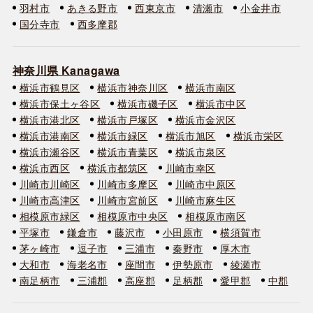
羽村市
あきる野市
西東京市
清瀬市
小金井市
国分寺市
西多摩郡
神奈川県 Kanagawa
横浜市鶴見区
横浜市神奈川区
横浜市南区
横浜市保土ヶ谷区
横浜市磯子区
横浜市中区
横浜市港北区
横浜市戸塚区
横浜市金沢区
横浜市港南区
横浜市緑区
横浜市旭区
横浜市栄区
横浜市瀬谷区
横浜市青葉区
横浜市泉区
横浜市西区
横浜市都筑区
川崎市幸区
川崎市川崎区
川崎市多摩区
川崎市中原区
川崎市高津区
川崎市宮前区
川崎市麻生区
相模原市緑区
相模原市中央区
相模原市南区
平塚市
鎌倉市
藤沢市
小田原市
横須賀市
茅ヶ崎市
逗子市
三浦市
秦野市
厚木市
大和市
海老名市
座間市
伊勢原市
綾瀬市
南足柄市
三浦郡
高座郡
足柄郡
愛甲郡
中郡