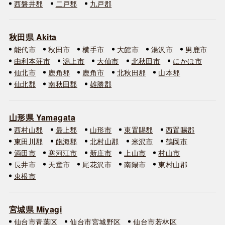
西磐井郡
二戸郡
九戸郡
秋田県 Akita
能代市
秋田市
横手市
大館市
湯沢市
男鹿市
由利本荘市
潟上市
大仙市
北秋田市
にかほ市
仙北市
鹿角郡
鹿角市
北秋田郡
山本郡
仙北郡
南秋田郡
雄勝郡
山形県 Yamagata
西村山郡
最上郡
山形市
東置賜郡
西置賜郡
東田川郡
飽海郡
北村山郡
米沢市
鶴岡市
酒田市
寒河江市
新庄市
上山市
村山市
長井市
天童市
尾花沢市
南陽市
東村山郡
東根市
宮城県 Miyagi
仙台市青葉区
仙台市宮城野区
仙台市若林区