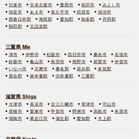
日進市
北名古屋市
愛西市
稲沢市
みよし市
弥富市
あま市
長久手市
田原市
清須市
西春日井郡
海部郡
愛知郡
知多郡
丹羽郡
額田郡
北設楽郡
三重県 Mie
津市
伊勢市
松阪市
四日市市
桑名市
名張市
鈴鹿市
亀山市
鳥羽市
熊野市
尾鷲市
伊賀市
いなべ市
志摩市
桑名郡
員弁郡
多気郡
度会郡
南牟婁郡
北牟婁郡
三重郡
滋賀県 Shiga
大津市
長浜市
近江八幡市
草津市
守山市
彦根市
栗東市
甲賀市
野洲市
高島市
米原市
湖南市
東近江市
蒲生郡
愛知郡
犬上郡
京都府 Kyoto