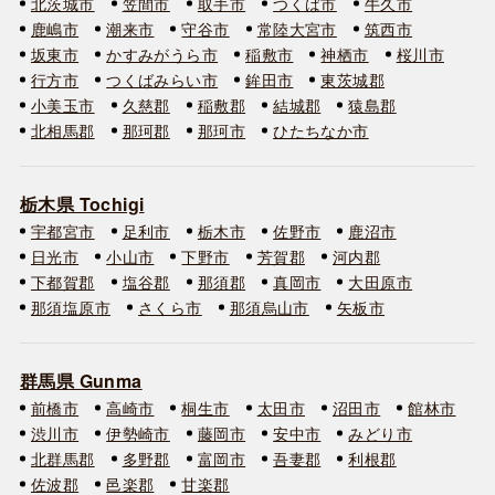
北茨城市
笠間市
取手市
つくば市
牛久市
鹿嶋市
潮来市
守谷市
常陸大宮市
筑西市
坂東市
かすみがうら市
稲敷市
神栖市
桜川市
行方市
つくばみらい市
鉾田市
東茨城郡
小美玉市
久慈郡
稲敷郡
結城郡
猿島郡
北相馬郡
那珂郡
那珂市
ひたちなか市
栃木県 Tochigi
宇都宮市
足利市
栃木市
佐野市
鹿沼市
日光市
小山市
下野市
芳賀郡
河内郡
下都賀郡
塩谷郡
那須郡
真岡市
大田原市
那須塩原市
さくら市
那須烏山市
矢板市
群馬県 Gunma
前橋市
高崎市
桐生市
太田市
沼田市
館林市
渋川市
伊勢崎市
藤岡市
安中市
みどり市
北群馬郡
多野郡
富岡市
吾妻郡
利根郡
佐波郡
邑楽郡
甘楽郡