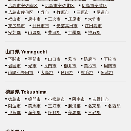
広島市安佐南区
広島市安佐北区
広島市安芸区
広島市佐伯区
呉市
竹原市
三原市
尾道市
福山市
府中市
三次市
庄原市
大竹市
東広島市
廿日市市
安芸高田市
江田島市
安芸郡
山県郡
豊田郡
世羅郡
神石郡
山口県 Yamaguchi
下関市
宇部市
山口市
萩市
防府市
下松市
岩国市
光市
長門市
柳井市
美祢市
周南市
山陽小野田市
大島郡
玖珂郡
熊毛郡
阿武郡
徳島県 Tokushima
徳島市
鳴門市
小松島市
阿南市
吉野川市
阿波市
美馬市
三好市
勝浦郡
名東郡
名西郡
那賀郡
海部郡
板野郡
美馬郡
三好郡