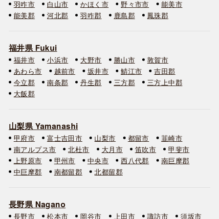
羽咋市
白山市
かほく市
野々市市
能美市
能美郡
河北郡
羽咋郡
鹿島郡
鳳珠郡
福井県 Fukui
福井市
小浜市
大野市
勝山市
敦賀市
あわら市
越前市
坂井市
鯖江市
吉田郡
今立郡
南条郡
丹生郡
三方郡
三方上中郡
大飯郡
山梨県 Yamanashi
甲府市
富士吉田市
山梨市
都留市
韮崎市
南アルプス市
北杜市
大月市
笛吹市
甲斐市
上野原市
甲州市
中央市
西八代郡
南巨摩郡
中巨摩郡
南都留郡
北都留郡
長野県 Nagano
長野市
松本市
岡谷市
上田市
諏訪市
須坂市