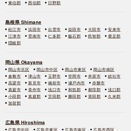
東伯郡
西伯郡
日野郡
島根県 Shimane
松江市
浜田市
出雲市
益田市
大田市
安来市
江津市
雲南市
仁多郡
飯石郡
邑智郡
鹿足郡
隠岐郡
岡山県 Okayama
岡山市北区
岡山市中区
岡山市東区
岡山市南区
倉敷市
津山市
玉野市
笠岡市
井原市
総社市
高梁市
新見市
備前市
瀬戸内市
赤磐市
真庭市
美作市
浅口市
和気郡
都窪郡
浅口郡
小田郡
真庭郡
苫田郡
勝田郡
英田郡
久米郡
加賀郡
広島県 Hiroshima
広島市中区
広島市東区
広島市南区
広島市西区