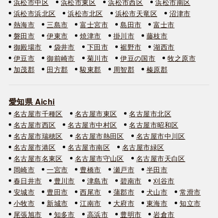
浜松市中区
浜松市東区
浜松市西区
浜松市南区
浜松市浜北区
浜松市北区
浜松市天竜区
沼津市
熱海市
三島市
富士宮市
島田市
富士市
磐田市
伊東市
焼津市
掛川市
藤枝市
御殿場市
袋井市
下田市
裾野市
湖西市
伊豆市
御前崎市
菊川市
伊豆の国市
牧之原市
加茂郡
田方郡
駿東郡
周智郡
榛原郡
愛知県 Aichi
名古屋市千種区
名古屋市東区
名古屋市北区
名古屋市西区
名古屋市中村区
名古屋市昭和区
名古屋市瑞穂区
名古屋市熱田区
名古屋市中川区
名古屋市港区
名古屋市南区
名古屋市緑区
名古屋市名東区
名古屋市守山区
名古屋市天白区
岡崎市
一宮市
豊橋市
瀬戸市
半田市
春日井市
豊川市
津島市
碧南市
刈谷市
安城市
豊田市
西尾市
蒲郡市
犬山市
常滑市
小牧市
新城市
江南市
大府市
東海市
知立市
尾張旭市
知多市
高浜市
豊明市
岩倉市