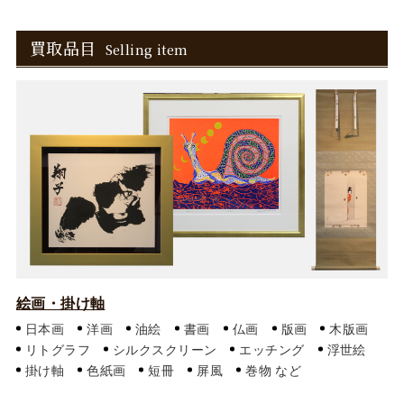
買取品目
Selling item
絵画・掛け軸
日本画
洋画
油絵
書画
仏画
版画
木版画
リトグラフ
シルクスクリーン
エッチング
浮世絵
掛け軸
色紙画
短冊
屏風
巻物