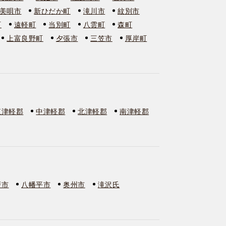
美唄市
新ひだか町
滝川市
紋別市
町
遠軽町
当別町
八雲町
森町
上富良野町
夕張市
三笠市
厚岸町
東津軽郡
中津軽郡
北津軽郡
南津軽郡
戸市
八幡平市
奥州市
滝沢氏