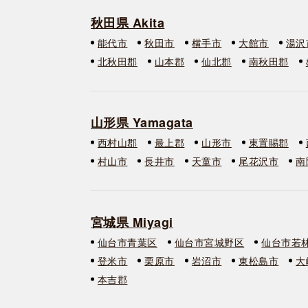
秋田県 Akita
能代市
秋田市
横手市
大館市
湯沢
北秋田郡
山本郡
仙北郡
南秋田郡
山形県 Yamagata
西村山郡
最上郡
山形市
東置賜郡
村山市
長井市
天童市
尾花沢市
南
宮城県 Miyagi
仙台市青葉区
仙台市宮城野区
仙台市若
登米市
栗原市
岩沼市
東松島市
大
本吉郡