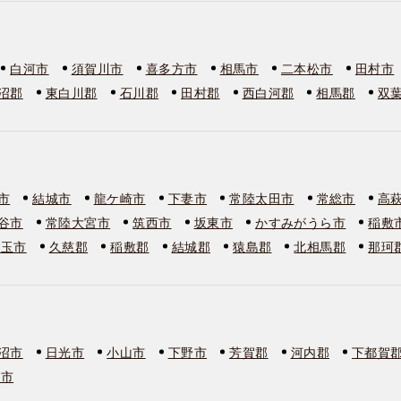
白河市
須賀川市
喜多方市
相馬市
二本松市
田村市
沼郡
東白川郡
石川郡
田村郡
西白河郡
相馬郡
双
市
結城市
龍ケ崎市
下妻市
常陸太田市
常総市
高
谷市
常陸大宮市
筑西市
坂東市
かすみがうら市
稲敷
美玉市
久慈郡
稲敷郡
結城郡
猿島郡
北相馬郡
那珂
沼市
日光市
小山市
下野市
芳賀郡
河内郡
下都賀
板市