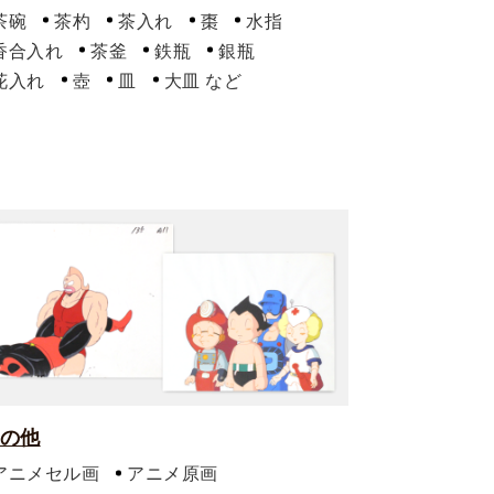
茶碗
茶杓
茶入れ
棗
水指
香合入れ
茶釜
鉄瓶
銀瓶
花入れ
壺
皿
大皿
の他
アニメセル画
アニメ原画