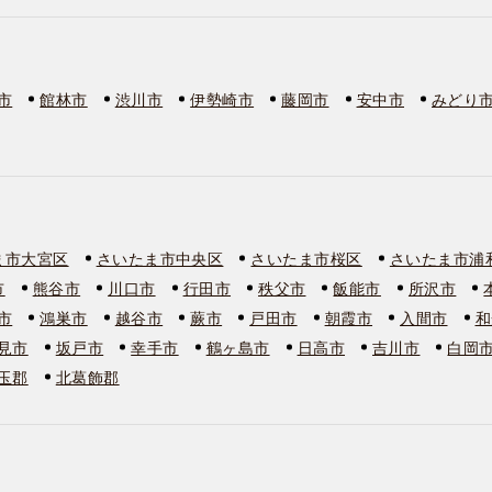
市
館林市
渋川市
伊勢崎市
藤岡市
安中市
みどり
ま市大宮区
さいたま市中央区
さいたま市桜区
さいたま市浦
市
熊谷市
川口市
行田市
秩父市
飯能市
所沢市
市
鴻巣市
越谷市
蕨市
戸田市
朝霞市
入間市
和
見市
坂戸市
幸手市
鶴ヶ島市
日高市
吉川市
白岡
玉郡
北葛飾郡