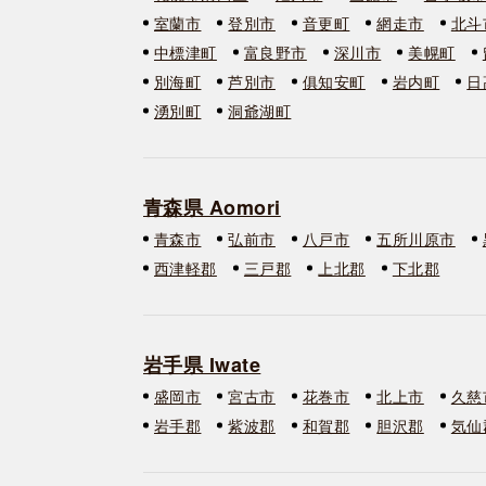
室蘭市
登別市
音更町
網走市
北斗
中標津町
富良野市
深川市
美幌町
別海町
芦別市
俱知安町
岩内町
日
湧別町
洞爺湖町
青森県 Aomori
青森市
弘前市
八戸市
五所川原市
西津軽郡
三戸郡
上北郡
下北郡
岩手県 Iwate
盛岡市
宮古市
花巻市
北上市
久慈
岩手郡
紫波郡
和賀郡
胆沢郡
気仙