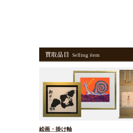
買取品目
Selling item
絵画・掛け軸