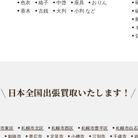
色衣
絡子
中啓
座具
おりん
香木
古銭
大判
小判
日本全国出張買取いたします！
幌市東区
札幌市北区
札幌市西区
札幌市豊平区
札幌市白
市
釧路市
帯広市
北見市
小樽市
江別市
千歳市