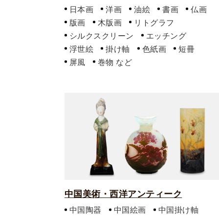
日本画
洋画
油絵
書画
仏画
版画
木版画
リトグラフ
シルクスクリーン
エッチング
浮世絵
掛け軸
色紙画
短冊
屏風
巻物
中国美術・西洋アンティーク
中国陶器
中国絵画
中国掛け軸