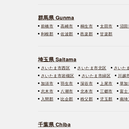
群馬県 Gunma
前橋市
高崎市
桐生市
太田市
沼田
利根郡
佐波郡
邑楽郡
甘楽郡
埼玉県 Saitama
さいたま市西区
さいたま市北区
さいた
さいたま市岩槻区
さいたま市緑区
川越
加須市
羽生市
深谷市
上尾市
草加
志木市
八潮市
北本市
三郷市
富士
入間郡
比企郡
秩父郡
児玉郡
南埼
千葉県 Chiba