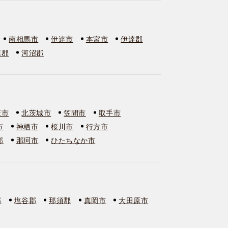
南相馬市
伊達市
本宮市
伊達郡
葉郡
河沼郡
萩市
北茨城市
笠間市
取手市
市
神栖市
桜川市
行方市
郡
那珂市
ひたちなか市
郡
塩谷郡
那須郡
真岡市
大田原市