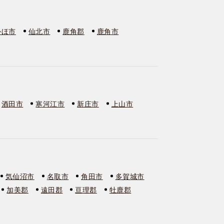
かほ市
仙北市
鹿角郡
鹿角市
酒田市
寒河江市
新庄市
上山市
気仙沼市
名取市
角田市
多賀城市
加美郡
遠田郡
亘理郡
牡鹿郡