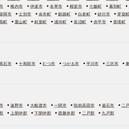
市
稚内市
伊達市
名寄市
根室市
七飯町
幕別町
留萌市
士別市
余市町
釧路町
白老町
砂川市
芽室
高町
栗山町
斜里町
浦河町
長沼町
赤平市
美瑛町
黒石市
十和田市
むつ市
つがる市
平川市
三沢市
市
遠野市
大船渡市
一関市
陸前高田市
釜石市
二
郡
上閉伊郡
下閉伊郡
西磐井郡
二戸郡
九戸郡