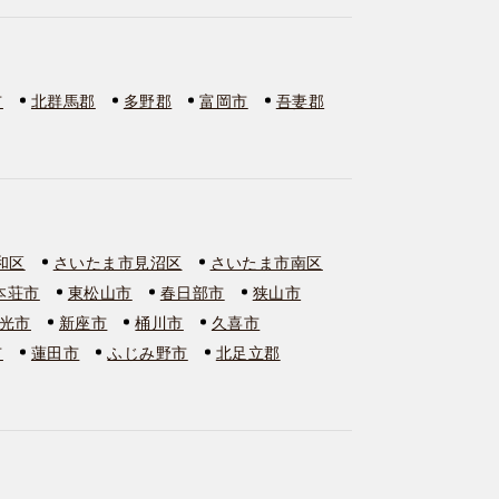
市
北群馬郡
多野郡
富岡市
吾妻郡
和区
さいたま市見沼区
さいたま市南区
本荘市
東松山市
春日部市
狭山市
光市
新座市
桶川市
久喜市
市
蓮田市
ふじみ野市
北足立郡