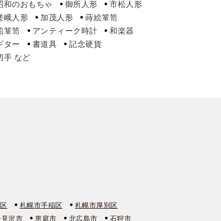
昭和のおもちゃ
御所人形
市松人形
嵯峨人形
加茂人形
蒔絵箪笥
船箪笥
アンティーク時計
和楽器
ギター
書道具
記念硬貨
切手
石区
札幌市手稲区
札幌市厚別区
岩見沢市
恵庭市
北広島市
石狩市