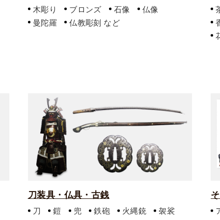
木彫り
ブロンズ
石像
仏像
曼陀羅
仏教彫刻
刀装具・仏具・古銭
そ
刀
鎧
兜
鉄砲
火縄銃
袈裟