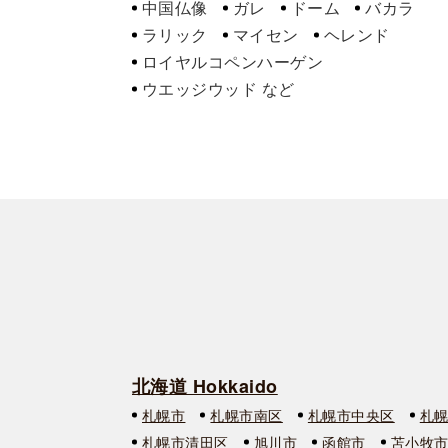
中国仏像
ガレ
ドーム
バカラ
ラリック
マイセン
ヘレンド
ロイヤルコペンハーゲン
ウエッジウッド
北海道 Hokkaido
札幌市
札幌市南区
札幌市中央区
札
札幌市清田区
旭川市
函館市
苫小牧