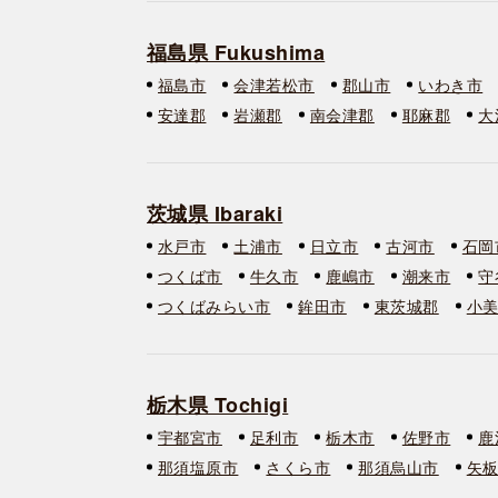
福島県 Fukushima
福島市
会津若松市
郡山市
いわき市
安達郡
岩瀬郡
南会津郡
耶麻郡
大
茨城県 Ibaraki
水戸市
土浦市
日立市
古河市
石岡
つくば市
牛久市
鹿嶋市
潮来市
守
つくばみらい市
鉾田市
東茨城郡
小
栃木県 Tochigi
宇都宮市
足利市
栃木市
佐野市
鹿
那須塩原市
さくら市
那須烏山市
矢