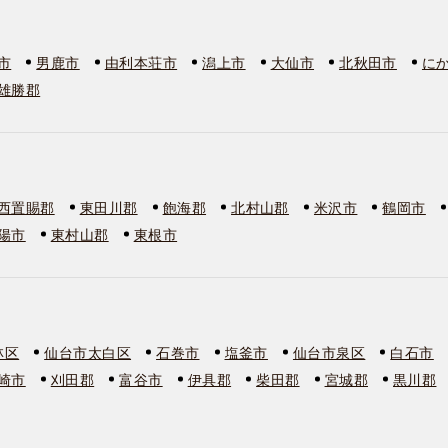
市
男鹿市
由利本荘市
潟上市
大仙市
北秋田市
に
雄勝郡
西置賜郡
東田川郡
飽海郡
北村山郡
米沢市
鶴岡市
陽市
東村山郡
東根市
林区
仙台市太白区
石巻市
塩釜市
仙台市泉区
白石市
崎市
刈田郡
富谷市
伊具郡
柴田郡
宮城郡
黒川郡