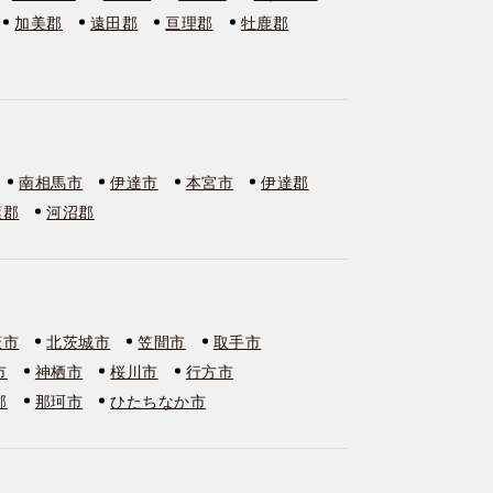
加美郡
遠田郡
亘理郡
牡鹿郡
南相馬市
伊達市
本宮市
伊達郡
葉郡
河沼郡
萩市
北茨城市
笠間市
取手市
市
神栖市
桜川市
行方市
郡
那珂市
ひたちなか市