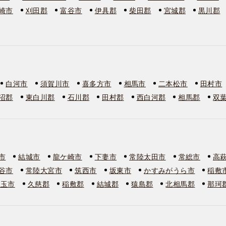
崎市
刈田郡
富谷市
伊具郡
柴田郡
宮城郡
黒川郡
白河市
須賀川市
喜多方市
相馬市
二本松市
田村市
沼郡
東白川郡
石川郡
田村郡
西白河郡
相馬郡
双
市
結城市
龍ケ崎市
下妻市
常陸太田市
常総市
高
谷市
常陸大宮市
筑西市
坂東市
かすみがうら市
稲敷
美玉市
久慈郡
稲敷郡
結城郡
猿島郡
北相馬郡
那珂