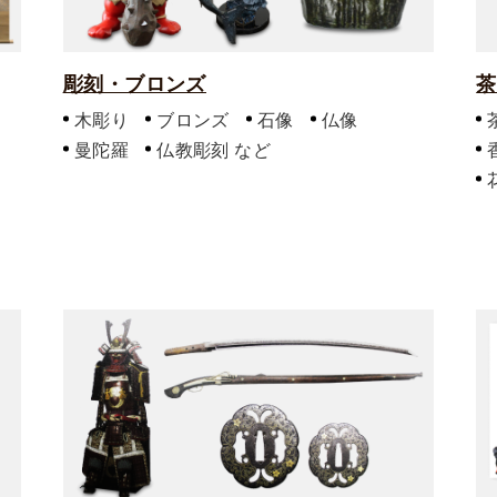
彫刻・ブロンズ
茶
木彫り
ブロンズ
石像
仏像
曼陀羅
仏教彫刻