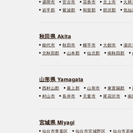
盛岡市
宮古市
花巻市
北上市
久慈
岩手郡
紫波郡
和賀郡
胆沢郡
気仙
秋田県 Akita
能代市
秋田市
横手市
大館市
湯沢
北秋田郡
山本郡
仙北郡
南秋田郡
山形県 Yamagata
西村山郡
最上郡
山形市
東置賜郡
村山市
長井市
天童市
尾花沢市
南
宮城県 Miyagi
仙台市青葉区
仙台市宮城野区
仙台市若