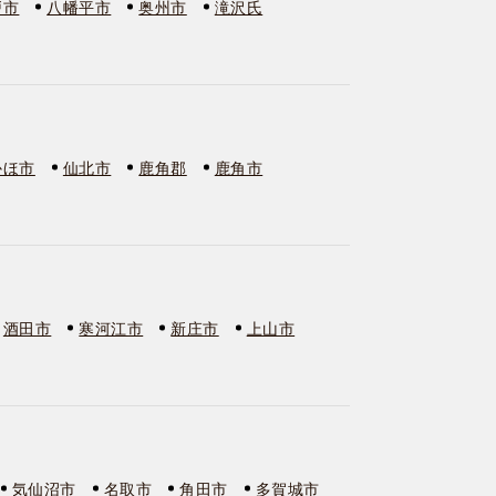
戸市
八幡平市
奥州市
滝沢氏
かほ市
仙北市
鹿角郡
鹿角市
酒田市
寒河江市
新庄市
上山市
気仙沼市
名取市
角田市
多賀城市