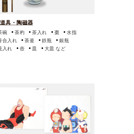
道具・陶磁器
茶碗
茶杓
茶入れ
棗
水指
香合入れ
茶釜
鉄瓶
銀瓶
花入れ
壺
皿
大皿