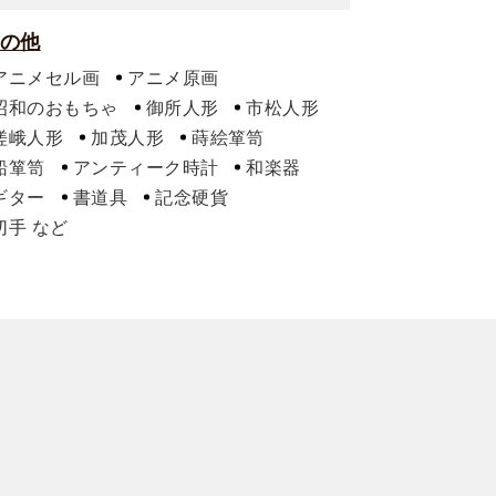
の他
アニメセル画
アニメ原画
昭和のおもちゃ
御所人形
市松人形
嵯峨人形
加茂人形
蒔絵箪笥
船箪笥
アンティーク時計
和楽器
ギター
書道具
記念硬貨
切手