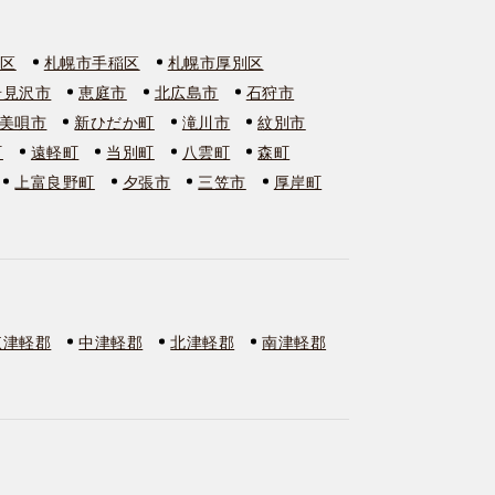
石区
札幌市手稲区
札幌市厚別区
岩見沢市
恵庭市
北広島市
石狩市
美唄市
新ひだか町
滝川市
紋別市
町
遠軽町
当別町
八雲町
森町
上富良野町
夕張市
三笠市
厚岸町
東津軽郡
中津軽郡
北津軽郡
南津軽郡