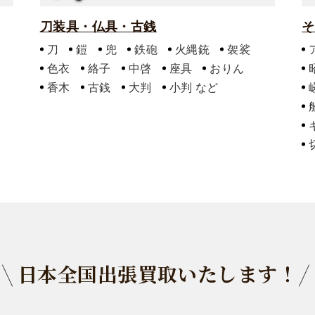
刀装具・仏具・古銭
そ
刀
鎧
兜
鉄砲
火縄銃
袈裟
色衣
絡子
中啓
座具
おりん
香木
古銭
大判
小判
日本全国出張買取いたします！