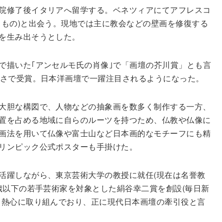
院修了後イタリアへ留学する。ベネツィアにてアフレスコ
るもの)と出会う。現地では主に教会などの壁画を修復する
を生み出そうとした。
で描いた｢アンセルモ氏の肖像｣で「画壇の芥川賞」とも言
若さで受賞。日本洋画壇で一躍注目されるようになった。
大胆な構図で、人物などの抽象画を数多く制作する一方、
置を占める地域に自らのルーツを持つため、仏教や仏像に
画法を用いて仏像や富士山など日本画的なモチーフにも精
リンピック公式ポスターも手掛けた。
活躍しながら、東京芸術大学の教授に就任(現在は名誉教
歳以下の若手芸術家を対象とした絹谷幸二賞を創設(毎日新
も熱心に取り組んでおり、正に現代日本画壇の牽引役と言