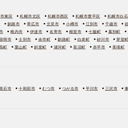
幌市東区
札幌市北区
札幌市西区
札幌市豊平区
札幌市白
市
釧路市
帯広市
北見市
小樽市
江別市
千歳市
市
稚内市
伊達市
名寄市
根室市
七飯町
幕別町
留萌市
士別市
余市町
釧路町
白老町
砂川市
芽室
高町
栗山町
斜里町
浦河町
長沼町
赤平市
美瑛町
黒石市
十和田市
むつ市
つがる市
平川市
三沢市