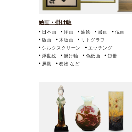
絵画・掛け軸
日本画
洋画
油絵
書画
仏画
版画
木版画
リトグラフ
シルクスクリーン
エッチング
浮世絵
掛け軸
色紙画
短冊
屏風
巻物