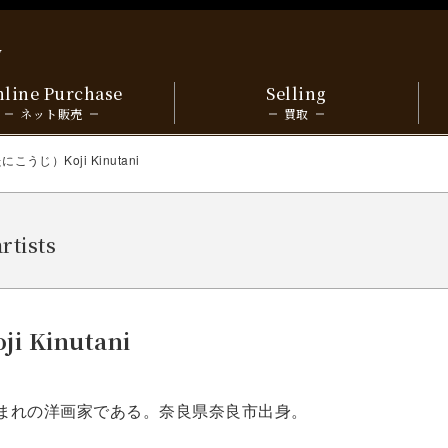
y
line Purchase
Selling
ネット販売
買取
うじ）Koji Kinutani
artists
Kinutani
4日生まれの洋画家である。奈良県奈良市出身。