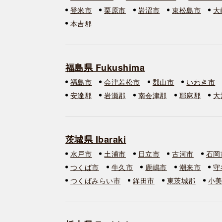
登米市
栗原市
岩沼市
東松島市
大
本吉郡
福島県 Fukushima
福島市
会津若松市
郡山市
いわき市
安達郡
岩瀬郡
南会津郡
耶麻郡
大
茨城県 Ibaraki
水戸市
土浦市
日立市
古河市
石岡
つくば市
牛久市
鹿嶋市
潮来市
守
つくばみらい市
鉾田市
東茨城郡
小