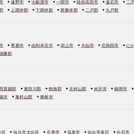
市
遠野市
大船渡市
一関市
陸前高田市
釜石市
二
郡
上閉伊郡
下閉伊郡
西磐井郡
二戸郡
九戸郡
市
男鹿市
由利本荘市
潟上市
大仙市
北秋田市
に
雄勝郡
西置賜郡
東田川郡
飽海郡
北村山郡
米沢市
鶴岡市
陽市
東村山郡
東根市
林区
仙台市太白区
石巻市
塩釜市
仙台市泉区
白石市