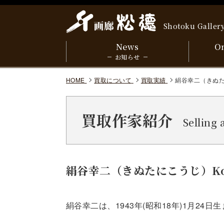
Shotoku Galler
News
On
お知らせ
HOME
買取について
買取実績
絹谷幸二（きぬたにこ
買取作家紹介
Selling 
絹谷幸二（きぬたにこうじ）Koji 
絹谷幸二は、1943年(昭和18年)1月2