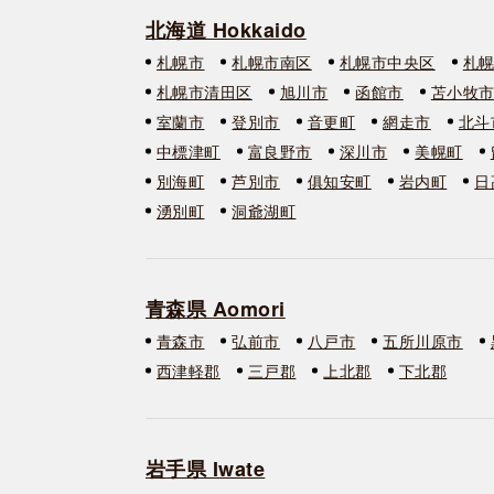
北海道 Hokkaido
札幌市
札幌市南区
札幌市中央区
札
札幌市清田区
旭川市
函館市
苫小牧
室蘭市
登別市
音更町
網走市
北斗
中標津町
富良野市
深川市
美幌町
別海町
芦別市
俱知安町
岩内町
日
湧別町
洞爺湖町
青森県 Aomori
青森市
弘前市
八戸市
五所川原市
西津軽郡
三戸郡
上北郡
下北郡
岩手県 Iwate