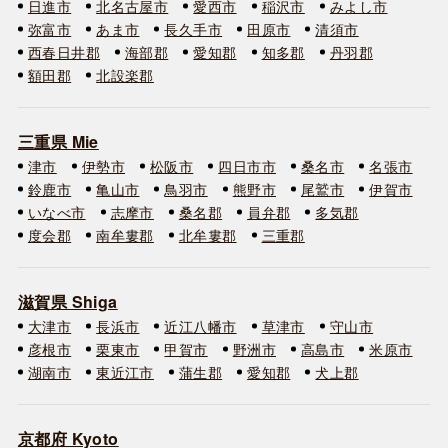
日進市
北名古屋市
愛西市
稲沢市
みよし市
弥富市
あま市
長久手市
田原市
清須市
西春日井郡
海部郡
愛知郡
知多郡
丹羽郡
額田郡
北設楽郡
三重県 Mie
津市
伊勢市
松阪市
四日市市
桑名市
名張市
鈴鹿市
亀山市
鳥羽市
熊野市
尾鷲市
伊賀市
いなべ市
志摩市
桑名郡
員弁郡
多気郡
度会郡
南牟婁郡
北牟婁郡
三重郡
滋賀県 Shiga
大津市
長浜市
近江八幡市
草津市
守山市
彦根市
栗東市
甲賀市
野洲市
高島市
米原市
湖南市
東近江市
蒲生郡
愛知郡
犬上郡
京都府 Kyoto