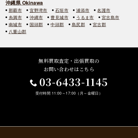
沖縄県 Okinawa
那覇市
宜野湾市
石垣市
浦添市
名護市
糸満市
沖縄市
豊見城市
うるま市
宮古島市
南城市
国頭郡
中頭郡
島尻郡
宮古郡
八重山郡
無料買取査定・出張買取の
お問い合わせはこちら
03-6433-1145
受付時間 11:00～17:00（月～金曜日）