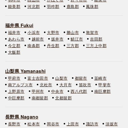
能美郡
河北郡
羽咋郡
鹿島郡
鳳珠郡
福井県 Fukui
福井市
小浜市
大野市
勝山市
敦賀市
あわら市
越前市
坂井市
鯖江市
吉田郡
今立郡
南条郡
丹生郡
三方郡
三方上中郡
大飯郡
山梨県 Yamanashi
甲府市
富士吉田市
山梨市
都留市
韮崎市
南アルプス市
北杜市
大月市
笛吹市
甲斐市
上野原市
甲州市
中央市
西八代郡
南巨摩郡
中巨摩郡
南都留郡
北都留郡
長野県 Nagano
長野市
松本市
岡谷市
上田市
諏訪市
須坂市