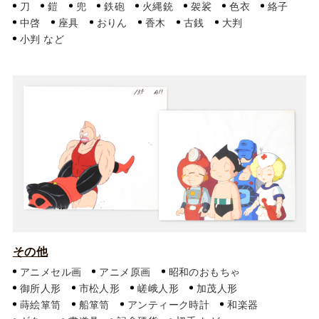
刀
鎧
兜
鉄砲
火縄銃
袈裟
色衣
絡子
中啓
座具
おりん
香木
古銭
大判
小判
その他
アニメセル画
アニメ原画
昭和のおもちゃ
御所人形
市松人形
嵯峨人形
加茂人形
蒔絵箪笥
船箪笥
アンティーク時計
和楽器