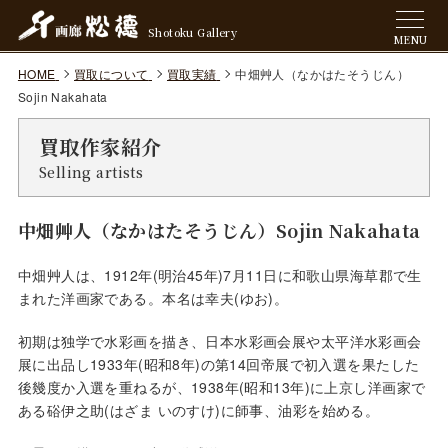
Shotoku Gallery
MENU
HOME
買取について
買取実績
中畑艸人（なかはたそうじん）
Sojin Nakahata
買取作家紹介
Selling artists
中畑艸人（なかはたそうじん）Sojin Nakahata
中畑艸人は、1912年(明治45年)7月11日に和歌山県海草郡で生
まれた洋画家である。本名は幸夫(ゆお)。
初期は独学で水彩画を描き、日本水彩画会展や太平洋水彩画会
展に出品し1933年(昭和8年)の第14回帝展で初入選を果たした
後幾度か入選を重ねるが、1938年(昭和13年)に上京し洋画家で
ある硲伊之助(はざま いのすけ)に師事、油彩を始める。