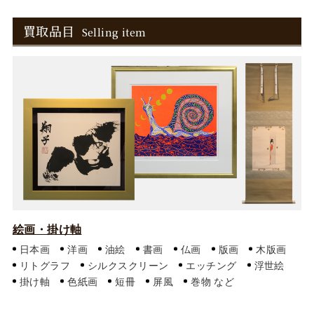
買取品目
Selling item
絵画・掛け軸
日本画
洋画
油絵
書画
仏画
版画
木版画
リトグラフ
シルクスクリーン
エッチング
浮世絵
掛け軸
色紙画
短冊
屏風
巻物