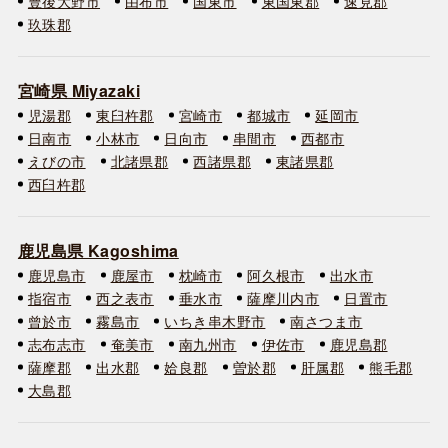
豊後大野市
由布市
国東市
東国東郡
速見郡
玖珠郡
宮崎県 Miyazaki
児湯郡
東臼杵郡
宮崎市
都城市
延岡市
日南市
小林市
日向市
串間市
西都市
えびの市
北諸県郡
西諸県郡
東諸県郡
西臼杵郡
鹿児島県 Kagoshima
鹿児島市
鹿屋市
枕崎市
阿久根市
出水市
指宿市
西之表市
垂水市
薩摩川内市
日置市
曾於市
霧島市
いちき串木野市
南さつま市
志布志市
奄美市
南九州市
伊佐市
鹿児島郡
薩摩郡
出水郡
姶良郡
曽於郡
肝属郡
熊毛郡
大島郡