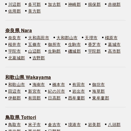
川辺郡
多可郡
加古郡
神崎郡
揖保郡
赤穂郡
佐用郡
美方郡
奈良県 Nara
奈良市
大和高田市
大和郡山市
天理市
橿原市
桜井市
五條市
御所市
生駒市
香芝市
葛城市
宇陀市
山辺郡
生駒郡
磯城郡
宇陀郡
高市郡
北葛城郡
吉野郡
和歌山県 Wakayama
和歌山市
海南市
橋本市
有田市
御坊市
田辺市
新宮市
紀の川市
岩出市
海草郡
伊都郡
有田郡
日高郡
西牟婁郡
東牟婁郡
鳥取県 Tottori
鳥取市
米子市
倉吉市
境港市
岩美郡
八頭郡
東伯郡
西伯郡
日野郡