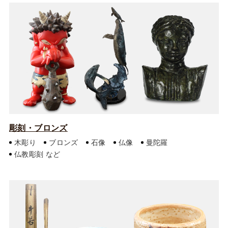
彫刻・ブロンズ
木彫り
ブロンズ
石像
仏像
曼陀羅
仏教彫刻