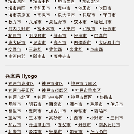
堺市東区
堺市中区
堺市西区
堺市北区
堺市南区
岸和田市
豊中市
池田市
吹田市
堺市美原区
高槻市
泉大津市
貝塚市
守口市
枚方市
八尾市
泉佐野市
茨木市
寝屋川市
河内長野市
富田林市
大東市
和泉市
松原市
柏原市
羽曳野市
箕面市
摂津市
門真市
東大阪市
泉南市
高石市
四條畷市
大阪狭山市
交野市
三島郡
豊能郡
泉北郡
泉南郡
南河内郡
阪南市
藤井寺市
兵庫県 Hyogo
神戸市東灘区
神戸市灘区
神戸市兵庫区
神戸市長田区
神戸市須磨区
神戸市垂水区
神戸市北区
神戸市中央区
神戸市西区
姫路市
尼崎市
明石市
西宮市
洲本市
芦屋市
伊丹市
相生市
豊岡市
加古川市
赤穂市
西脇市
宝塚市
三木市
高砂市
川西市
小野市
三田市
加西市
丹波篠山市
養父市
丹波市
南あわじ市
朝来市
淡路市
宍粟市
加東市
たつの市