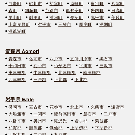
白老町
砂川市
芽室町
遠軽町
当別町
八雲町
森町
別海町
芦別市
俱知安町
岩内町
日高町
栗山町
斜里町
浦河町
長沼町
赤平市
美瑛町
上富良野町
夕張市
三笠市
厚岸町
湧別町
洞爺湖町
青森県 Aomori
青森市
弘前市
八戸市
五所川原市
黒石市
十和田市
むつ市
つがる市
平川市
三沢市
東津軽郡
中津軽郡
北津軽郡
南津軽郡
西津軽郡
三戸郡
上北郡
下北郡
岩手県 Iwate
盛岡市
宮古市
花巻市
北上市
久慈市
遠野市
大船渡市
一関市
陸前高田市
釜石市
二戸市
八幡平市
奥州市
滝沢氏
岩手郡
紫波郡
和賀郡
胆沢郡
気仙郡
上閉伊郡
下閉伊郡
西磐井郡
二戸郡
九戸郡