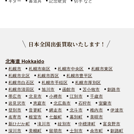
ギター
書道具
記念硬貨
切手
日本全国出張買取いたします！
北海道 Hokkaido
札幌市
札幌市南区
札幌市中央区
札幌市東区
札幌市北区
札幌市西区
札幌市豊平区
札幌市白石区
札幌市手稲区
札幌市厚別区
札幌市清田区
旭川市
函館市
苫小牧市
釧路市
帯広市
北見市
小樽市
江別市
千歳市
岩見沢市
恵庭市
北広島市
石狩市
室蘭市
登別市
音更町
網走市
北斗市
稚内市
伊達市
名寄市
根室市
七飯町
幕別町
美唄市
新ひだか町
滝川市
紋別市
中標津町
富良野市
深川市
美幌町
留萌市
士別市
余市町
釧路町