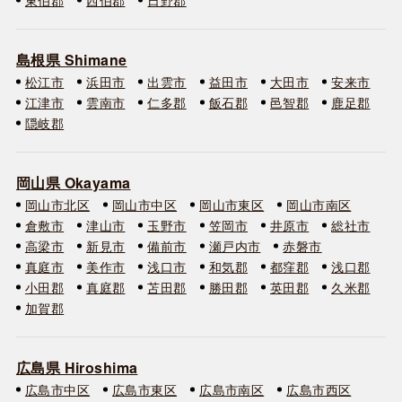
島根県 Shimane
松江市
浜田市
出雲市
益田市
大田市
安来市
江津市
雲南市
仁多郡
飯石郡
邑智郡
鹿足郡
隠岐郡
岡山県 Okayama
岡山市北区
岡山市中区
岡山市東区
岡山市南区
倉敷市
津山市
玉野市
笠岡市
井原市
総社市
高梁市
新見市
備前市
瀬戸内市
赤磐市
真庭市
美作市
浅口市
和気郡
都窪郡
浅口郡
小田郡
真庭郡
苫田郡
勝田郡
英田郡
久米郡
加賀郡
広島県 Hiroshima
広島市中区
広島市東区
広島市南区
広島市西区