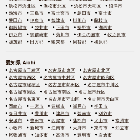
浜松市浜北区
浜松市北区
浜松市天竜区
沼津市
熱海市
三島市
富士宮市
島田市
富士市
磐田市
伊東市
焼津市
掛川市
藤枝市
御殿場市
袋井市
下田市
裾野市
湖西市
伊豆市
御前崎市
菊川市
伊豆の国市
牧之原市
加茂郡
田方郡
駿東郡
周智郡
榛原郡
愛知県 Aichi
名古屋市千種区
名古屋市東区
名古屋市北区
名古屋市西区
名古屋市中村区
名古屋市昭和区
名古屋市瑞穂区
名古屋市熱田区
名古屋市中川区
名古屋市港区
名古屋市南区
名古屋市緑区
名古屋市名東区
名古屋市守山区
名古屋市天白区
岡崎市
一宮市
豊橋市
瀬戸市
半田市
春日井市
豊川市
津島市
碧南市
刈谷市
安城市
豊田市
西尾市
蒲郡市
犬山市
常滑市
小牧市
新城市
江南市
大府市
東海市
知立市
尾張旭市
知多市
高浜市
豊明市
岩倉市