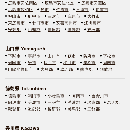
広島市安佐南区
広島市安佐北区
広島市安芸区
広島市佐伯区
呉市
竹原市
三原市
尾道市
福山市
府中市
三次市
庄原市
大竹市
東広島市
廿日市市
安芸高田市
江田島市
安芸郡
山県郡
豊田郡
世羅郡
神石郡
山口県 Yamaguchi
下関市
宇部市
山口市
萩市
防府市
下松市
岩国市
光市
長門市
柳井市
美祢市
周南市
山陽小野田市
大島郡
玖珂郡
熊毛郡
阿武郡
徳島県 Tokushima
徳島市
鳴門市
小松島市
阿南市
吉野川市
阿波市
美馬市
三好市
勝浦郡
名東郡
名西郡
那賀郡
海部郡
板野郡
美馬郡
三好郡
香川県 Kagawa