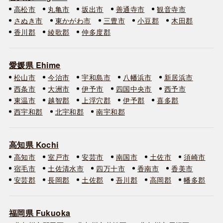
高松市
丸亀市
坂出市
善通寺市
観音寺市
さぬき市
東かがわ市
三豊市
小豆郡
木田郡
香川郡
綾歌郡
仲多度郡
愛媛県 Ehime
松山市
今治市
宇和島市
八幡浜市
新居浜市
西条市
大洲市
伊予市
四国中央市
西予市
東温市
越智郡
上浮穴郡
伊予郡
喜多郡
西宇和郡
北宇和郡
南宇和郡
高知県 Kochi
高知市
室戸市
安芸市
南国市
土佐市
須崎市
宿毛市
土佐清水市
四万十市
香南市
香美市
安芸郡
長岡郡
土佐郡
吾川郡
高岡郡
幡多郡
福岡県 Fukuoka