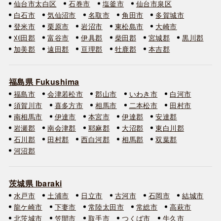
仙台市太白区
石巻市
塩釜市
仙台市泉区
白石市
気仙沼市
名取市
角田市
多賀城市
登米市
栗原市
岩沼市
東松島市
大崎市
刈田郡
富谷市
伊具郡
柴田郡
宮城郡
黒川郡
加美郡
遠田郡
亘理郡
牡鹿郡
本吉郡
福島県 Fukushima
福島市
会津若松市
郡山市
いわき市
白河市
須賀川市
喜多方市
相馬市
二本松市
田村市
南相馬市
伊達市
本宮市
伊達郡
安達郡
岩瀬郡
南会津郡
耶麻郡
大沼郡
東白川郡
石川郡
田村郡
西白河郡
相馬郡
双葉郡
河沼郡
茨城県 Ibaraki
水戸市
土浦市
日立市
古河市
石岡市
結城市
龍ケ崎市
下妻市
常陸太田市
常総市
高萩市
北茨城市
笠間市
取手市
つくば市
牛久市