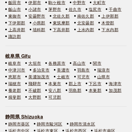
飯田市
伊那市
駒ケ根市
中野市
大町市
飯山市
小諸市
茅野市
佐久市
塩尻市
千曲市
東御市
安曇野市
北佐久郡
南佐久郡
上伊那郡
下伊那郡
小県郡
東筑摩郡
北安曇郡
木曽郡
上高井郡
埴科郡
下高井郡
上水内郡
下水内郡
諏訪郡
岐阜県 Gifu
岐阜市
大垣市
各務原市
高山市
関市
中津川市
多治見市
美濃市
羽島市
瑞浪市
恵那市
美濃加茂市
土岐市
可児市
山県市
瑞穂市
飛騨市
本巣市
郡上市
下呂市
海津市
養老郡
不破郡
安八郡
羽島郡
本巣郡
加茂郡
揖斐郡
大野郡
可児郡
静岡県 Shizuoka
静岡市葵区
静岡市駿河区
静岡市清水区
浜松市中区
浜松市東区
浜松市西区
浜松市南区