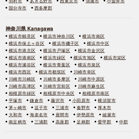
羽村市
あきる野市
西東京市
清瀬市
小金井市
国分寺市
西多摩郡
神奈川県 Kanagawa
横浜市鶴見区
横浜市神奈川区
横浜市南区
横浜市保土ヶ谷区
横浜市磯子区
横浜市中区
横浜市港北区
横浜市戸塚区
横浜市金沢区
横浜市港南区
横浜市緑区
横浜市旭区
横浜市栄区
横浜市瀬谷区
横浜市青葉区
横浜市泉区
横浜市西区
横浜市都筑区
川崎市幸区
川崎市川崎区
川崎市多摩区
川崎市中原区
川崎市高津区
川崎市宮前区
川崎市麻生区
相模原市緑区
相模原市中央区
相模原市南区
平塚市
鎌倉市
藤沢市
小田原市
横須賀市
茅ヶ崎市
逗子市
三浦市
秦野市
厚木市
大和市
海老名市
座間市
伊勢原市
綾瀬市
南足柄市
三浦郡
高座郡
足柄郡
愛甲郡
中郡