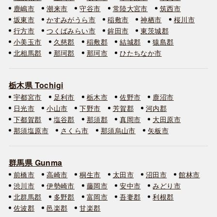
鹿嶋市
潮来市
守谷市
常陸大宮市
筑西市
坂東市
かすみがうら市
稲敷市
神栖市
桜川市
行方市
つくばみらい市
鉾田市
東茨城郡
小美玉市
久慈郡
稲敷郡
結城郡
猿島郡
北相馬郡
那珂郡
那珂市
ひたちなか市
栃木県 Tochigi
宇都宮市
足利市
栃木市
佐野市
鹿沼市
日光市
小山市
下野市
芳賀郡
河内郡
下都賀郡
塩谷郡
那須郡
真岡市
大田原市
那須塩原市
さくら市
那須烏山市
矢板市
群馬県 Gunma
前橋市
高崎市
桐生市
太田市
沼田市
館林市
渋川市
伊勢崎市
藤岡市
安中市
みどり市
北群馬郡
多野郡
富岡市
吾妻郡
利根郡
佐波郡
邑楽郡
甘楽郡