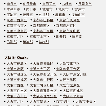
南丹市
京丹後市
京田辺市
八幡市
長岡京市
木津川市
向日市
城陽市
亀岡市
宮津市
宇治市
綾部市
久世郡
舞鶴市
福知山市
京都市西京区
京都市山科区
京都市伏見区
京都市右京区
京都市南区
京都市左京区
京都市中京区
京都市下京区
京都市東山区
京都市北区
京都市上京区
船井郡
綴喜郡
乙訓郡
相楽郡
与謝郡
大阪府 Osaka
大阪市福島区
大阪市都島区
大阪市此花区
大阪市港区
大阪市大正区
大阪市天王寺区
大阪市浪速区
大阪市西淀川区
大阪市東淀川区
大阪市東成区
大阪市生野区
大阪市旭区
大阪市西区
大阪市阿倍野区
大阪市城東区
大阪市住吉区
大阪市東住吉区
大阪市西成区
大阪市淀川区
大阪市住之江区
大阪市平野区
大阪市北区
大阪市鶴見区
堺市堺区
大阪市中央区