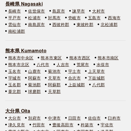
長崎県 Nagasaki
長崎市
佐世保市
島原市
諫早市
大村市
平戸市
松浦市
対馬市
壱岐市
五島市
西海市
雲仙市
南島原市
西彼杵郡
東彼杵郡
北松浦郡
南松浦郡
熊本県 Kumamoto
熊本市中央区
熊本市東区
熊本市西区
熊本市南区
熊本市北区
八代市
人吉市
荒尾市
水俣市
玉名市
山鹿市
菊池市
宇土市
上天草市
宇城市
阿蘇市
天草市
合志市
下益城郡
玉名郡
菊池郡
阿蘇郡
上益城郡
八代郡
葦北郡
球磨郡
天草郡
大分県 Oita
大分市
別府市
中津市
日田市
佐伯市
臼杵市
津久見市
竹田市
豊後高田市
杵築市
宇佐市