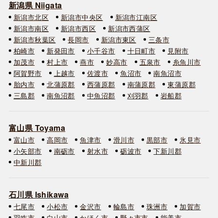
新潟県 Niigata
新潟市北区
新潟市中央区
新潟市江南区
新潟市南区
新潟市西区
新潟市西蒲区
新潟市秋葉区
長岡市
新潟市東区
三条市
柏崎市
新発田市
小千谷市
十日町市
見附市
加茂市
村上市
燕市
妙高市
五泉市
糸魚川市
阿賀野市
上越市
佐渡市
魚沼市
南魚沼市
胎内市
北蒲原郡
西蒲原郡
南蒲原郡
東蒲原郡
三島郡
南魚沼郡
中魚沼郡
刈羽郡
岩船郡
富山県 Toyama
富山市
高岡市
魚津市
滑川市
黒部市
氷見市
小矢部市
南砺市
射水市
砺波市
下新川郡
中新川郡
石川県 Ishikawa
七尾市
小松市
金沢市
輪島市
珠洲市
加賀市
羽咋市
白山市
かほく市
野々市市
能美市