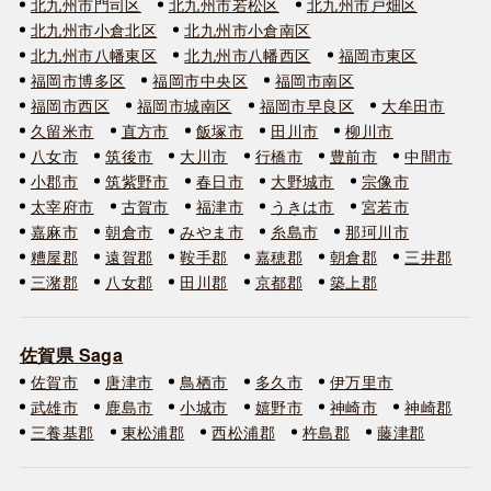
北九州市門司区
北九州市若松区
北九州市戸畑区
北九州市小倉北区
北九州市小倉南区
北九州市八幡東区
北九州市八幡西区
福岡市東区
福岡市博多区
福岡市中央区
福岡市南区
福岡市西区
福岡市城南区
福岡市早良区
大牟田市
久留米市
直方市
飯塚市
田川市
柳川市
八女市
筑後市
大川市
行橋市
豊前市
中間市
小郡市
筑紫野市
春日市
大野城市
宗像市
太宰府市
古賀市
福津市
うきは市
宮若市
嘉麻市
朝倉市
みやま市
糸島市
那珂川市
糟屋郡
遠賀郡
鞍手郡
嘉穂郡
朝倉郡
三井郡
三潴郡
八女郡
田川郡
京都郡
築上郡
佐賀県 Saga
佐賀市
唐津市
鳥栖市
多久市
伊万里市
武雄市
鹿島市
小城市
嬉野市
神崎市
神崎郡
三養基郡
東松浦郡
西松浦郡
杵島郡
藤津郡