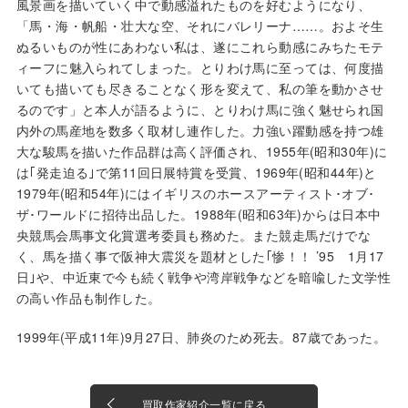
風景画を描いていく中で動感溢れたものを好むようになり、
「馬・海・帆船・壮大な空、それにバレリーナ……。およそ生
ぬるいものが性にあわない私は、遂にこれら動感にみちたモテ
ィーフに魅入られてしまった。とりわけ馬に至っては、何度描
いても描いても尽きることなく形を変えて、私の筆を動かさせ
るのです」と本人が語るように、とりわけ馬に強く魅せられ国
内外の馬産地を数多く取材し連作した。力強い躍動感を持つ雄
大な駿馬を描いた作品群は高く評価され、1955年(昭和30年)に
は｢発走迫る｣で第11回日展特賞を受賞、1969年(昭和44年)と
1979年(昭和54年)にはイギリスのホースアーティスト･オブ･
ザ･ワールドに招待出品した。1988年(昭和63年)からは日本中
央競馬会馬事文化賞選考委員も務めた。また競走馬だけでな
く、馬を描く事で阪神大震災を題材とした｢惨！！ ’95 1月17
日｣や、中近東で今も続く戦争や湾岸戦争などを暗喩した文学性
の高い作品も制作した。
1999年(平成11年)9月27日、肺炎のため死去。87歳であった。
買取作家紹介一覧に戻る