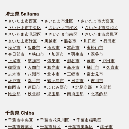
埼玉県 Saitama
さいたま市西区
さいたま市北区
さいたま市大宮区
さいたま市中央区
さいたま市桜区
さいたま市浦和区
さいたま市見沼区
さいたま市南区
さいたま市岩槻区
さいたま市緑区
川越市
熊谷市
川口市
行田市
秩父市
飯能市
所沢市
本荘市
東松山市
春日部市
狭山市
加須市
羽生市
深谷市
上尾市
草加市
鴻巣市
越谷市
蕨市
戸田市
朝霞市
入間市
和光市
新座市
桶川市
久喜市
志木市
八潮市
北本市
三郷市
富士見市
坂戸市
幸手市
鶴ヶ島市
日高市
吉川市
白岡市
蓮田市
ふじみ野市
北足立郡
入間郡
比企郡
秩父郡
児玉郡
南埼玉郡
北葛飾郡
千葉県 Chiba
千葉市中央区
千葉市花見川区
千葉市稲毛区
千葉市若葉区
千葉市緑区
千葉市美浜区
銚子市