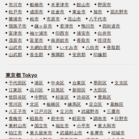
市川市
船橋市
木更津市
館山市
野田市
松戸市
成田市
佐倉市
東金市
旭市
習志野市
勝浦市
柏市
市原市
流山市
八千代市
我孫子市
鎌ヶ谷市
君津市
鴨川市
四街道市
富津市
袖ケ浦市
印西市
浦安市
白井市
茂原市
富里市
南房総市
香取市
匝瑳市
山武市
大網白里市
いすみ市
八街市
香取郡
山武郡
長生郡
夷隅郡
安房郡
印旛郡
東京都 Tokyo
千代田区
港区
中央区
台東区
墨田区
文京区
江東区
品川区
目黒区
新宿区
大田区
世田谷区
中野区
杉並区
渋谷区
豊島区
荒川区
北区
板橋区
練馬区
足立区
葛飾区
八王子市
江戸川区
立川市
武蔵野市
三鷹市
青梅市
昭島市
府中市
町田市
調布市
日野市
東村山市
国立市
福生市
小平市
東大和市
狛江市
東久留米市
武蔵村山市
多摩市
稲城市