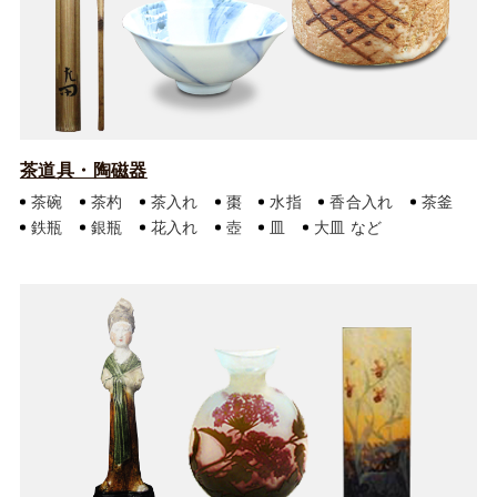
茶道具・陶磁器
茶碗
茶杓
茶入れ
棗
水指
香合入れ
茶釜
鉄瓶
銀瓶
花入れ
壺
皿
大皿