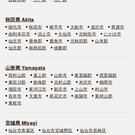
秋田県 Akita
能代市
秋田市
横手市
大館市
湯沢市
男鹿市
由利本荘市
潟上市
大仙市
北秋田市
にかほ市
仙北市
鹿角郡
鹿角市
北秋田郡
山本郡
仙北郡
南秋田郡
雄勝郡
山形県 Yamagata
西村山郡
最上郡
山形市
東置賜郡
西置賜郡
東田川郡
飽海郡
北村山郡
米沢市
鶴岡市
酒田市
寒河江市
新庄市
上山市
村山市
長井市
天童市
尾花沢市
南陽市
東村山郡
東根市
宮城県 Miyagi
仙台市青葉区
仙台市宮城野区
仙台市若林区